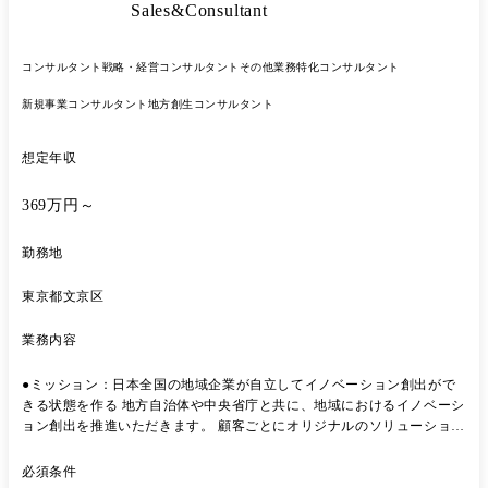
Sales&Consultant
コンサルタント
戦略・経営コンサルタント
その他業務特化コンサルタント
新規事業コンサルタント
地方創生コンサルタント
想定年収
369万円～
勤務地
東京都文京区
業務内容
●ミッション：日本全国の地域企業が自立してイノベーション創出がで
きる状態を作る 地方自治体や中央省庁と共に、地域におけるイノベーシ
ョン創出を推進いただきます。 顧客ごとにオリジナルのソリューション
を提供いたします。 顧客の持つ課題によっては、自ら考え、新たな価値
を創造・商品設計などをすることが可能です。 例）大企業とスタートア
必須条件