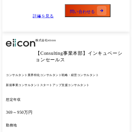
ソーシング業務など ・オンライン/オフラインイベントの企画～運営_ピ
ッチイベントやオープンイノベーションに関するセミナー、ワークショ
問い合わせる
ップなど ・自社メディアインタビュー取材の手配、原稿校正
詳細を見る
株式会社eiicon
【Consulting事業本部】インキュベーシ
ョンセールス
コンサルタント
業界特化コンサルタント
戦略・経営コンサルタント
新規事業コンサルタント
スタートアップ支援コンサルタント
想定年収
369～950万円
勤務地