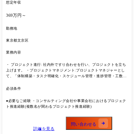
想定年収
369万円～
勤務地
東京都文京区
業務内容
・ プロジェクト進行: 社内外ですり合わせを行い、プロジェクトを立ち
上げます。 ・プロジェクトマネジメント:プロジェクトマネジャーとし
て、「体制構築・タスク明確化・スケジュール管理・進捗管理・工数管
理」を実施します。 ・ 次年度に向けた提案: 自治体の課題をヒアリング
しながらソリューション内容を見直し、次年度も見据えたプロポーザル
必須条件
へ繋げます。
●必要なご経験 ・コンサルティング会社や事業会社におけるプロジェク
ト推進経験(複数名が関わるプロジェクト推進経験)
問い合わせる
詳細を見る