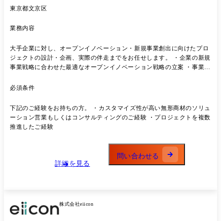
東京都文京区
業務内容
大手企業に対し、オープンイノベーション・新規事業創出に向けたプロ
ジェクトの設計・企画、実際の伴走までをお任せします。 ・企業の新規
事業戦略に合わせた最適なオープンイノベーション戦略の立案 ・事業領
域にマッチする企業の紹介と、チームアップ、採択基準の策定と整理 ・
ゼロイチの事業創出までの伴走支援 ・ファシリテーションやフレームワ
必須条件
ークの準備
下記のご経験をお持ちの方。 ・カスタマイズ性が高い無形商材のソリュ
ーション営業もしくはコンサルティングのご経験 ・プロジェクトを複数
推進したご経験
問い合わせる
詳細を見る
株式会社eiicon