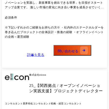
ノベーションを実践し、新規事業を創出できる世界」を目指すスタート
アップ企業です。 激しい市場の変化に向き合い事業を成長させていくた
めには、既存の枠組みにとらわれることなくイノベーションを起こし、
新たな価値を生み続ける必要があります。 ”自社のみ”で生み出す
必須条件
か、”共創”で生み出すかの二択の中、当社は”共創”すなわちオープンイ
ノベーションで事業を創出するサービスを提供しています。 オープンイ
※下記いずれかのご経験をお持ちの方※ ・社内外のステークホルダーを
ノベーションを世の中にインストールすることで、イノベーション創出
巻き込んだプロジェクトの全体設計・推進の経験 ・オフラインイベント
に向けた新たな武器をあらゆる組織に実装いただきたいと考えていま
の企画～運営経験
す。 ●プロジェクトディレクターとは オープンイノベーションによる新
規事業創出の成功に向け、大手企業・官公庁向けの新規事業創出プログ
ラムにおける各施策のディレクターとしてプログラムを成功に導きま
問い合わせる
す。 ●業務概要 自治体や地域企業と共に、東海エリアにおけるイノベー
詳細を見る
ション創出を推進いただきます。 地域企業のイノベーション促進、スタ
ートアップエコシステムの構築等を経て、オープンイノベーションを浸
透させ、あらゆる組織が自立してイノベーション創出ができる世界を目
指していきます。 ●業務内容詳細 ・PMと連携したプロジェクト進行
株式会社eiicon
_「体制構築・タスク明確化・スケジュール管理・進捗管理・工数管
理」を実施 ・顧客企業のマッチング支援_共創テーマ設定、パートナー
25_【関西拠点 / オープンイノベーショ
企業選定、ソーシング業務など ・オンライン/オフラインイベントの企
画～運営_ピッチイベントやオープンイノベーションに関するセミナ
ン実践支援】プロジェクトディレクター
ー、ワークショップなど ・自社メディアインタビュー取材の手配、原稿
校正
コンサルタント
業界特化コンサルタント
戦略・経営コンサルタント