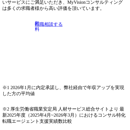
いサービスにご満足いただき、MyVisionコンサルティング
は多くの求職者様から高い評価を頂いています。
無
転職相談する
料
※1 2026年1月に内定承諾し、弊社経由で年収アップを実現
した方の平均値
※2 厚生労働省職業安定局 人材サービス総合サイトより 最
新2025年度（2025年4月~2026年3月）におけるコンサル特化
転職エージェント支援実績数比較