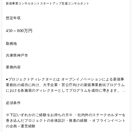
新規事業コンサルタント
スタートアップ支援コンサルタント
想定年収
450～800万円
勤務地
兵庫県神戸市
業務内容
●プロジェクトディレクターとは オープンイノベーションによる新規事
業創出の成功に向け、大手企業・官公庁向けの新規事業創出プログラム
における各施策のディレクターとしてプログラムを成功に導きます。 ●
業務概要 自治体や地域企業と共に、関西エリアにおけるイノベーション
創出を推進いただきます。 地域企業のイノベーション促進、スタートア
必須条件
ップエコシステムの構築等を経て、オープンイノベーションを浸透さ
せ、あらゆる組織が自立してイノベーション創出ができる世界を目指し
※下記いずれかのご経験をお持ちの方※ ・社内外のステークホルダーを
ていきます。 ●業務内容詳細 ・PMと連携したプロジェクト進行_「体制
巻き込んだプロジェクトの全体設計・推進の経験 ・オフラインイベント
構築・タスク明確化・スケジュール管理・進捗管理・工数管理」を実施
の企画～運営経験
・顧客企業のマッチング支援_共創テーマ設定、パートナー企業選定、