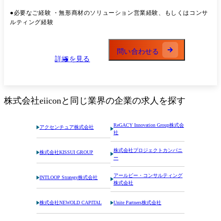
ップのオープンイノベーション促進 地域企業のイノベーション促進、ス
タートアップエコシステムの構築 等 ●業務内容詳細 ・ 自治体とのア
●必要なご経験 ・無形商材のソリューション営業経験、もしくはコンサ
ポ： ヒアリングを行い、真の解決すべき課題を特定します。 ・ 企画提
ルティング経験
案： 壁打ちを通じて、課題に対して最適なソリューションを考え、提案
資料を作成します。 ・ 公募～応札： 自治体からの公募を確認し、納期
までに応札を行います。 ・ プロジェクト進行： 社内外ですり合わせを
問い合わせる
行い、プロジェクトを立ち上げます。 プロジェクトマネジャーとして、
詳細を見る
「体制構築・タスク明確化・スケジュール管理・進捗管理・工数管理」
を実施します。 ・ 次年度に向けた提案： 自治体の課題をヒアリングし
ながらソリューション内容を見直し、次年度も見据えたプロポーザルへ
繋げます。
株式会社eiicon
と同じ業界の企業の求人を探す
ReGACY Innovation Group株式会
アクセンチュア株式会社
社
株式会社プロジェクトカンパニ
株式会社KISSUI GROUP
ー
アールビー・コンサルティング
INTLOOP Strategy株式会社
株式会社
株式会社NEWOLD CAPITAL
Unite Partners株式会社