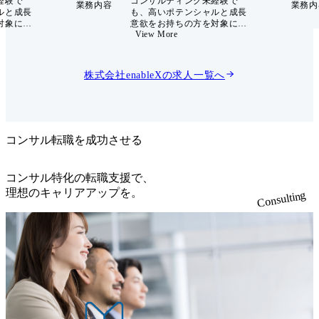
経験で
コンサルティング未経験で
業務内容
業務内
ルと成長
も、高いポテンシャルと成長
対象に、
意欲をお持ちの方を対象に、
View More
ントとし
事業開発コンサルタントとし
コンサル
て育成します。先輩コンサル
、クライ
タントの指導のもと、クライ
発・成長
アント企業の事業開発・成長
株式会社enableX
の求人一覧へ
参画して
支援プロジェクトに参画して
いただきます。 ●具体的な業
・競合分析
務内容 ・コンサルティングプ
ポート ・
ロジェクトのPM(プロジェク
資料の作
トマネジメント) ・論点設
ミーティン
定・仮説設計・情報収集・分
コンサル転職を成功させる
作成 ・プ
析・提案作成・実行支援まで
のサポー
の一連の流れをリード ・クラ
 ・AI
イアントの意思決定を支える
コンサル特化の転職支援で、
な調査・
資料作成・報告・壁打ち役 ・
理想のキャリアアップを。
Consulting
メンバーの業務進行管理・品
質担保 ※韓国チーム、日本ク
ライアント両方とのブリッジ
的なコミュニケーション力が
必要 ●変更の範囲 業務内容:
会社の定める業務