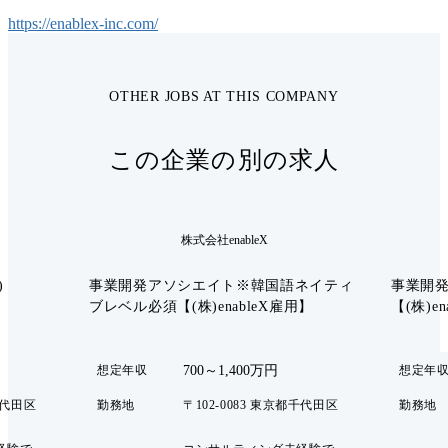
https://enablex-inc.com/
OTHER JOBS AT THIS COMPANY
この企業の別の求人
株式会社enableX
)
事業開発アソシエイト※韓国語ネイティ
事業開発
ブレベル必須【(株)enableX雇用】
【(株)e
700～1,400万円
想定年収
想定年
千代田区
勤務地
〒102-0083 東京都千代田区
勤務地