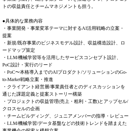
トの収益責任とチームマネジメントも担う。

●具体的な業務内容

・事業開発・事業変革テーマに対するAI活用戦略の立案・
提案

・新規/既存事業のビジネスモデル設計、収益構造設計、ロ
ードマップ策定

・LLM/機械学習等を活用したサービスコンセプト設計、
PoC設計・実行のリード

・PoC〜本格導入までのAIプロダクト/ソリューションのGo-
to-Market戦略立案・推進

・クライアント経営層/事業責任者とのディスカッションを
通じた課題定義と提案ストーリー構築

・プロジェクトの収益管理(売上・粗利・工数)とアップセル/
クロスセルの企画

・チームビルディング、ジュニアメンバーの指導・レビュー

・LLM/機械学習/データ基盤などの技術トレンドを踏まえた
事業機会の探索と構想立案
