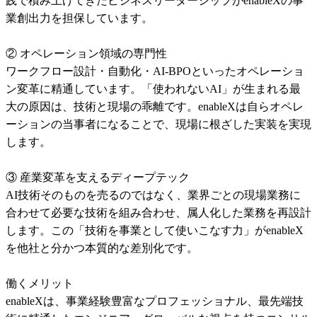
践で積み上げてきたビジネスリーダーシップがenableXの事
業創出力を担保しています。

② オペレーション領域の専門性

ワークフロー設計・自動化・AI-BPOといったオペレーショ
ン変革に精通しています。「使われないAI」が生まれる最
大の原因は、技術と現場の乖離です。enableXは自らオペレ
ーションの当事者になることで、現場に根ざした実装を実現
します。

③ 産業変革を支えるディープテック

AI技術そのものを売るのではなく、業界ごとの現場業務に
合わせて必要な技術を組み合わせ、属人化した業務を再設計
します。この「技術を事業として使いこなす力」がenableX
を他社と分かつ本質的な差別化です。

働くメリット

enableXは、事業経験豊富なプロフェッショナル、最先端技