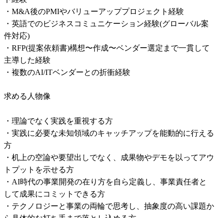
・M&A後のPMIやバリューアッププロジェクト経験

・英語でのビジネスコミュニケーション経験(グローバル案
件対応)

・RFP(提案依頼書)構想〜作成〜ベンダー選定まで一貫して
主導した経験

求める人物像
・理論でなく実践を重視する方

・実践に必要な未知領域のキャッチアップを能動的に行える
方

・机上の空論や要望出しでなく、成果物やデモを以ってアウ
トプットを示せる方

・AI時代の事業開発の在り方を自ら定義し、事業責任者と
して成果にコミットできる方

・テクノロジーと事業の両輪で思考し、抽象度の高い課題か