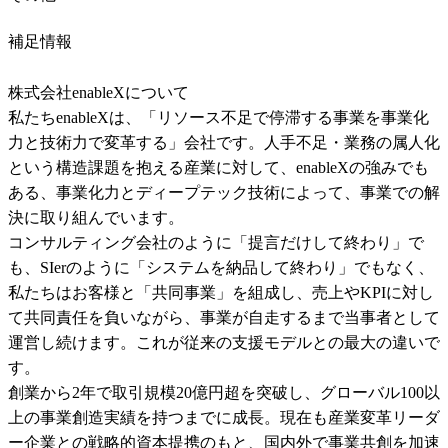
補足情報
株式会社enableXについて

私たちenableXは、「リソース不足で停滞する事業を事業化
力と技術力で変革する」会社です。人手不足・業務の属人化
という構造課題を抱える産業に対して、enableXの強みでも
ある、事業化力とディープテック技術によって、事業での解
決に取り組んでいます。

コンサルティング会社のように「提言だけして終わり」で
も、SIerのように「システムを納品して終わり」でもなく、
私たちはお客様と「共同事業」を組成し、売上やKPIに対し
て共同責任を負いながら、事業が自走するまで当事者として
運営し続けます。これが従来の支援モデルとの最大の違いで
す。

創業から2年で取引規模20億円超を突破し、グローバル100以
上の事業創造実績を持つまでに成長。現在も産業変革リーダ
ー企業との戦略的資本提携のもと、国内外で事業共創を加速