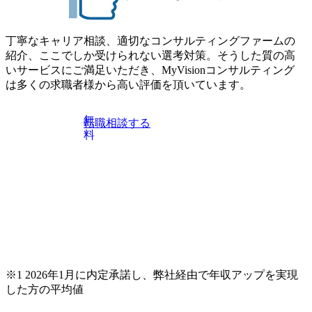
丁寧なキャリア相談、適切なコンサルティングファームの
紹介、ここでしか受けられない選考対策。そうした質の高
いサービスにご満足いただき、MyVisionコンサルティング
は多くの求職者様から高い評価を頂いています。
無
転職相談する
料
※1 2026年1月に内定承諾し、弊社経由で年収アップを実現
した方の平均値