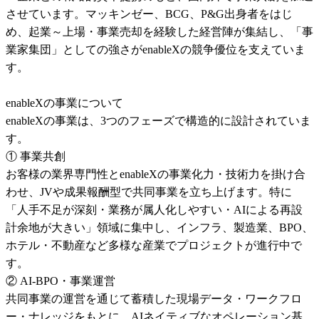
させています。マッキンゼー、BCG、P&G出身者をはじ
め、起業～上場・事業売却を経験した経営陣が集結し、「事
業家集団」としての強さがenableXの競争優位を支えていま
す。

enableXの事業について

enableXの事業は、3つのフェーズで構造的に設計されていま
す。

① 事業共創

お客様の業界専門性とenableXの事業化力・技術力を掛け合
わせ、JVや成果報酬型で共同事業を立ち上げます。特に
「人手不足が深刻・業務が属人化しやすい・AIによる再設
計余地が大きい」領域に集中し、インフラ、製造業、BPO、
ホテル・不動産など多様な産業でプロジェクトが進行中で
す。

② AI-BPO・事業運営

共同事業の運営を通じて蓄積した現場データ・ワークフロ
ー・ナレッジをもとに、AIネイティブなオペレーション基