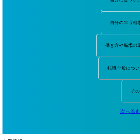
自分の年収相
働き方や職場の
転職全般につい
その
次へ進