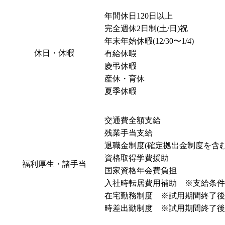
年間休日120日以上

完全週休2日制(土/日)祝

年末年始休暇(12/30〜1/4)

休日・休暇
有給休暇

慶弔休暇

産休・育休

夏季休暇
交通費全額支給

残業手当支給

退職金制度(確定拠出金制度を含む)
資格取得学費援助

福利厚生・諸手当
国家資格年会費負担

入社時転居費用補助　※支給条件
在宅勤務制度　※試用期間終了後
時差出勤制度　※試用期間終了後