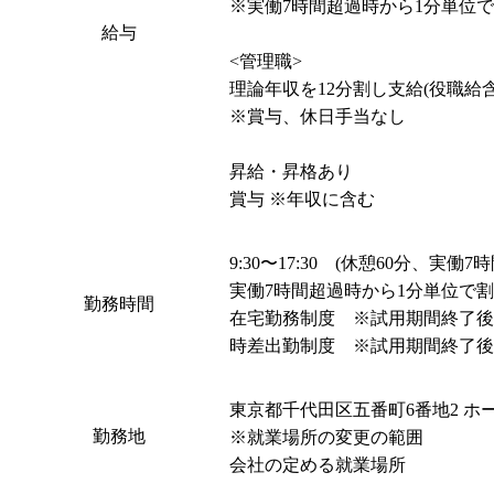
※実働7時間超過時から1分単位で
給与
<管理職>

理論年収を12分割し支給(役職給含む
※賞与、休日手当なし

昇給・昇格あり

賞与 ※年収に含む
9:30〜17:30　(休憩60分、実働7時間
実働7時間超過時から1分単位で割
勤務時間
在宅勤務制度　※試用期間終了後
時差出勤制度　※試用期間終了後
東京都千代田区五番町6番地2 ホ
勤務地
※就業場所の変更の範囲

会社の定める就業場所