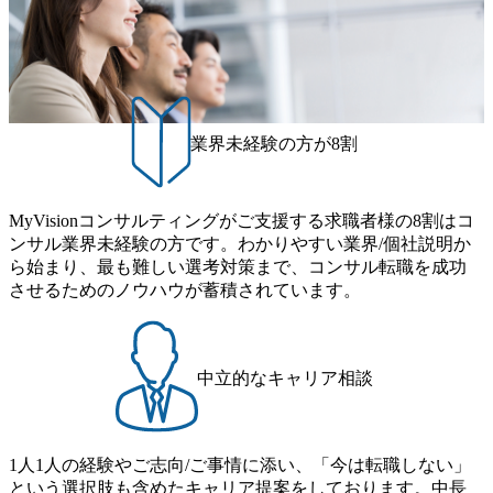
シャルもリスクも高いスター
コミットメントでハ
トアップへの投資機会を、最
型の 成長支援を行
適なポートフォリオとしてフ
選集中投資”を行な
ァンドの出資者=投資家に提
す。 ・投資先に対
供する役割を果たしていま
援・営業支援などは
す。 ファンドの出資者は、投
支援を行なう専門部
資先企業の成長を共に支える
ピタリストが協力し
パートナーでもあり、出資後
ています。 ・投資
業界未経験の方が8割
は、ファンドの運用状況を報
することなく、新た
告するとともに、出資者ニー
出・成長が見込める
ズに応じた情報の提供も個別
業領域に着目してい
に行います。 投資先と出資者
投資ステージは、シ
との間で新たな事業機会が生
びアーリーステージ
MyVisionコンサルティングがご支援する求職者様の8割はコ
まれることもあり、こうした
に投資を行っていま
ンサル業界未経験の方です。わかりやすい業界/個社説明か
ネットワークの形成を通じ
ら始まり、最も難しい選考対策まで、コンサル転職を成功
て、日本のベンチャーエコシ
ステムの拡大にも寄与するこ
させるためのノウハウが蓄積されています。
とができます。
中立的なキャリア相談
1人1人の経験やご志向/ご事情に添い、「今は転職しない」
という選択肢も含めたキャリア提案をしております。中長