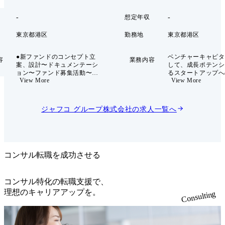
-
-
想定年収
東京都港区
勤務地
東京都港区
●新ファンドのコンセプト立
ベンチャーキャピタ
容
業務内容
案、設計〜ドキュメンテーシ
して、成長ポテンシ
ョン〜ファンド募集活動〜フ
るスタートアップへ
View More
View More
ァンドへのご出資後のRM ●
務を行っていただきま
ファンドにご出資いただいた
仕事内容 投資先ス
LP(Limited Partner)向けのフ
プのソーシングからE
ァンド運用状況の報告 ●LP向
の一連の業務をお願
ジャフコ グループ株式会社
の求人一覧へ
けに、スタートアップ領域の
す。 ・投資候補ス
動向やトレンド情報の共有、
プの発掘・アプロー
投資先を中心としたスタート
ーデリジェンス等 
アップとの事業機会の提供 当
約締結、実行等 ・
社が手掛けるベンチャー投
の成長支援(経営面
資・バイアウト投資は、すべ
面、業務面、上場準
コンサル転職を成功させる
て3年ごとに設立する基幹フ
らゆる側面からサポー
ァンドを通じて行っており、
投資先企業のEXIT(I
このファンドへの出資を大手
・当社パートナーの
コンサル特化の転職支援で、
企業や機関投資家などから募
ほか、投資活動に付
理想のキャリアアップを。
Consulting
ります。その活動全般をご担
務 ●当社の投資方針について
当いただきます。 スタートア
・多くの候補から厳
ップを取り巻く環境は目まぐ
タートアップに、で
るしく変化しており、ポテン
多くのシェアで投資