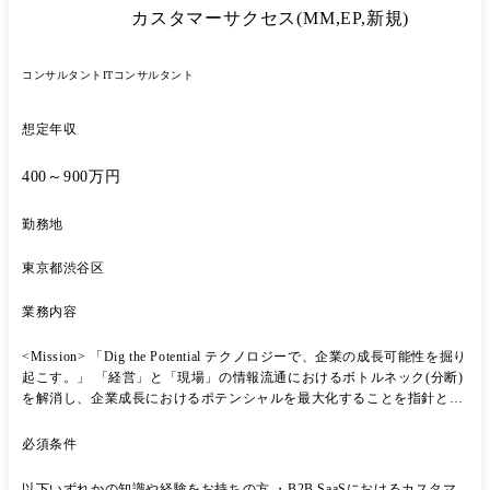
カスタマーサクセス(MM,EP,新規)
コンサルタント
ITコンサルタント
想定年収
400～900万円
勤務地
東京都渋谷区
業務内容
<Mission> 「Dig the Potential テクノロジーで、企業の成長可能性を掘り
起こす。」 「経営」と「現場」の情報流通におけるボトルネック(分断)
を解消し、企業成長におけるポテンシャルを最大化することを指針とし
ています。 ●情報のインフラ構築 └現場のリアリティある情報を経営
へ、経営の意思を現場へ、双方向に正しく届ける仕組みを構築します。
必須条件
●経営管理のアップデート └前時代的な経営管理体制を刷新し、全社員
が迷いなく事業成長へ向かえる「新しい経営の当たり前」を社会に実装
以下いずれかの知識や経験をお持ちの方 ・B2B SaaSにおけるカスタマ