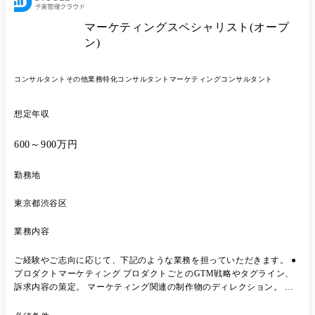
マーケティングスペシャリスト(オープ
ン)
コンサルタント
その他業務特化コンサルタント
マーケティングコンサルタント
想定年収
600～900万円
勤務地
東京都渋谷区
業務内容
ご経験やご志向に応じて、下記のような業務を担っていただきます。 ●
プロダクトマーケティング プロダクトごとのGTM戦略やタグライン、
訴求内容の策定。 マーケティング関連の制作物のディレクション。 深
い顧客理解のためのデプスインタビュー、マーケティングリサーチなど
の企画および実施。 データ分析に基づいた示唆出し。 ●リードジェネレ