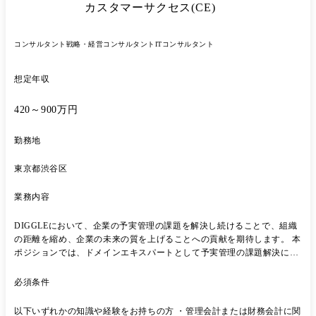
カスタマーサクセス(CE)
す。 事業責任者や開発チームと二人三脚で「共創」する体制をとり、役
割の垣根を越えて顧客の生の声を直接聞きながら、「不確実性」を楽し
みつつ最短距離でPMFを目指すアジリティを持っています。
コンサルタント
戦略・経営コンサルタント
ITコンサルタント
想定年収
420～900万円
勤務地
東京都渋谷区
業務内容
DIGGLEにおいて、企業の予実管理の課題を解決し続けることで、組織
の距離を縮め、企業の未来の質を上げることへの貢献を期待します。 本
ポジションでは、ドメインエキスパートとして予実管理の課題解決にコ
ミットしていただきます。 企業のCFO、経営企画担当者といった「企業
の戦略を担うブレイン」の方々がクライアントの対面です。 システム導
必須条件
入を直接的な手段として捉えず、企業の未来の質を上げるための課題解
決型コンサルタントとして活躍できるポジションです。 主に顧客の心を
以下いずれかの知識や経験をお持ちの方 ・管理会計または財務会計に関