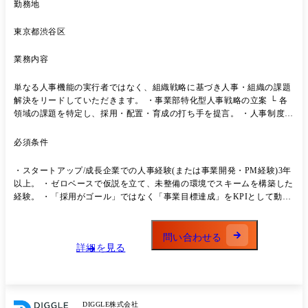
勤務地
東京都渋谷区
業務内容
単なる人事機能の実行者ではなく、組織戦略に基づき人事・組織の課題
解決をリードしていただきます。 ・事業部特化型人事戦略の立案 └ 各
領域の課題を特定し、採用・配置・育成の打ち手を提言。 ・人事制度の
設計・運用 └ 評価制度や目標管理の形骸化を防ぎ、現場が自走する仕組
みへのアップデート。 ・ハイレイヤー/コア人材の採用 └ 事業戦略上の
必須条件
ボトルネックとなる人材の採用戦略設計とクロージング。 ・人事DX推
進 └ 「感覚」を「データ」に変え、退職予兆の検知や生産性向上に向け
・スタートアップ/成長企業での人事経験(または事業開発・PM経験)3年
たDX推進。 ●チームについて レポートラインがVPoPとなり、現在、チ
以上。 ・ゼロベースで仮説を立て、未整備の環境でスキームを構築した
ームリーダー、人事主担当、Opsの合計4名で構成されています。 ●やり
経験。 ・「採用がゴール」ではなく「事業目標達成」をKPIとして動け
たいけどできていないこと 組織や採用領域の仕組みづくりを行い、組織
る思考。
としての基盤は構築されました。 シリーズCに向けて組織力で勝つため
には、より事業成長にインパクトのあるHRとしての活躍が期待されま
問い合わせる
す。 事業成長に直結する戦略・施策をさらに研ぎ澄ませていきたいと考
詳細を見る
えています。
DIGGLE株式会社