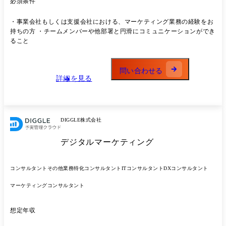
必須条件
ーション 認知および見込み顧客の創出のための戦略および施策の企画・
実行。 オンライン広告や媒体メディア、外部イベント協賛、Webサイト
・事業会社もしくは支援会社における、マーケティング業務の経験をお
改善など。 ●コンテンツマーケティング 顧客との接点の最大化および見
持ちの方 ・チームメンバーや他部署と円滑にコミュニケーションができ
込み顧客創出のためのコンテンツ制作(オウンドメディア記事、ホワイト
ること
ペーパー、YouTube動画、LP、メールマガジンなど) ●イベントマーケテ
ィング オンライン/オフラインを問わず、見込み顧客の創出および関係
性の強化を行う戦略および施策の立案・実行。 具体的には、展示会やオ
問い合わせる
フラインイベント、大規模カンファレンス、ウェビナーなど。 ●マーケ
詳細を見る
ティングオペレーション(MOps) フィールドマーケティングの活動を支
援する業務オペレーションの改善。 BizOpsと連携し、CRMやMAの活
用。 投資対効果や施策パフォーマンスを評価するBIダッシュボード構築
および管理。 ●カスタマーマーケティング 既存顧客に対してエンゲージ
DIGGLE株式会社
メントを高めるマーケティング活動の企画および実行。 ユーザー会やコ
ミュニティーの運営。 ●チームについて Marketingチームはメンバー5
デジタルマーケティング
名、マネージャー1名で合わせて6名で構成されています。 予実管理クラ
ウド市場は黎明期であるため、型にはまったアプローチをするのではな
く、市場に価値を伝え拡大していくための試行錯誤を高速に繰り返しな
コンサルタント
その他業務特化コンサルタント
ITコンサルタント
DXコンサルタント
がら業務を遂行しています。 メンバーの出身は上場電気メーカー、SaaS
企業、デジタルマーケティング支援会社、イベントマーケティング会社
マーケティングコンサルタント
など、バラエティに富んだ構成となっており、週次・日次単位で各自の
知見を持ち寄り、相互に成長し続ける組織を目指しています。 ●やりた
いけどできていないこと ほとんどの企業では予実管理にエクセルやスプ
想定年収
レッドシートを利用しており、現状では予実管理システムを導入してい