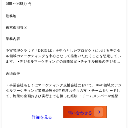
る企業は1割程度というデータもあります。 そのような状況の中で、
600～900万円
DIGGLEは新しいプロダクトを世の中に広めていくことにチャレンジし
ています。 成功するためには、他企業のベストプラクティスを取り入れ
勤務地
るだけではなく、DIGGLEにマッチする形に創意工夫してアレンジする
必要があり、その仕組みづくりをご一緒いただける方を探しています。
東京都渋谷区
業務内容
予実管理クラウド「DIGGLE」を中心としたプロダクトにおけるデジタ
ル領域のマーケティングを中心となって推進いただくことを想定してい
ます。 ●デジタルマーケティングの戦略策定 ●チャネル横断のデジタル
マーケティング戦略および年間計画の策定 ●デジタルマーケティングの
予算およびパフォーマンス管理 ・オンライン広告 ●Google、Yahoo!、
必須条件
Microsoft、Metaなどの運用型広告、比較サイトなどの成果報酬制広告の
施策立案、運用、パフォーマンス分析・改善 ●クリエイティブの企画立
・事業会社もしくはマーケティング支援会社において、BtoB領域のデジ
案、ディレクション ・Webサイト改善/SEO ●Googleアナリティクスやヒ
タルマーケティング業務経験を3年程度お持ちの方 ・チームをリードし
ートマップツール、ABテストツールなどのWeb解析ツールを使った課題
て、施策の企画および実行までを担った経験 ・チームメンバーや他部
分析、改善施策の検討、効果測定 ・デジタルマーケティング予算および
署、外部の協力会社と円滑にコミュニケーションができること
パフォーマンス管理 ●チームについて 現在、Marketingチームは9名で構
成されています。 予実管理クラウド市場は黎明期であるため、型にはま
問い合わせる
ったアプローチをするのではなく、市場に価値を伝え拡大していくため
詳細を見る
の試行錯誤を高速に繰り返しながら業務を遂行しています。 メンバーの
出身は上場電気メーカー、SaaS企業、デジタルマーケティング支援会