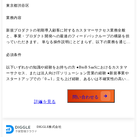
(CE)、サクセス(SCS)、テクニカル(TE)、CS企画の4つの専門チームに分
東京都渋谷区
かれています。 大手SaaS、総合商社、監査法人、外資系メーカーなど多
様なバックグラウンドを持つメンバーが在籍しており、それぞれの専門
知見を持ち寄って顧客に伴走しています。 ●エンタープライズチーム:
業務内容
既存のCS組織とは別に、エンタープライズマーケットを開拓するための
横断チームを組成しています。IS・FS・CSを含む約20名体制で顧客の
新規プロダクトの初期導入顧客に対するカスタマーサクセス業務全般
成功に向き合っており、単なるシステム活用にとどまらず、顧客の経営
と、事業・プロダクト開発への最速のフィードバックループの構築を担
の意思決定プロセスや仕組みづくりまで深く踏み込む姿勢を大切にして
っていただきます。 単なる操作説明にとどまらず、以下の業務を通じて
います。 ●新規事業チーム(新規募集): 既存の予実管理プロダクトとは別
PMF達成とサクセスの型化を推進していただきます。 新規事業のPMF
に、「人員管理」「リベート管理」「売上予実管理」「設備投資管理」
推進とサクセス仮説の検証: 新規プロダクトの初期導入顧客に対するオ
必須条件
などの新規プロダクトを連続的に立ち上げるための専門チームです。事
ンボーディングを通じて、顧客の「本当の課題」を深く理解し、サクセ
業責任者や開発チームと二人三脚で「共創」する体制をとり、役割の垣
スの仮説検証と初期の勝ちパターンを探索します。 顧客フィードバック
以下いずれかの知識や経験をお持ちの方 ●BtoB SaaSにおけるカスタマ
根を越えて顧客の生の声を直接聞きながら、「不確実性」を楽しみつつ
ループの構築: 顧客の声を収集・分析し、事業責任者やエンジニアと密
ーサクセス、または法人向けITソリューション営業の経験 ●新規事業や
最短距離でPMFを目指します。
に連携。「顧客の課題を解決する最短の機能は何か」の議論から参画
スタートアップでの「0→1」立ち上げ経験、あるいは不確実性の高い環
し、市場からのフィードバックを即座にプロダクト開発へ反映させま
境・プロジェクトにおいて自ら仮説を立てて推進した経験
す。 新規事業のCSプロセスの0→1構築: 属人的な支援から再現性のある
オンボーディングの型化、CS業務の基盤構築をリードします。 コンパ
問い合わせる
ウンド戦略におけるLTV最大化: 将来的なマルチプロダクト展開を見据
詳細を見る
え、既存の「Diggle」基盤とのデータ連携や複数プロダクトを横断した
クロスセルの機会創出、アップセル提案を行い、LTVを最大化します。
<チームについて> カスタマーサクセス部門の中でも、既存の予実管理
プロダクトとは独立した「新規事業チーム」への配属となります。 この
DIGGLE株式会社
チームは「人員管理」「リベート管理」「売上予実管理」「設備投資管
理」などの新規プロダクトを連続的に立ち上げるための専門チームで