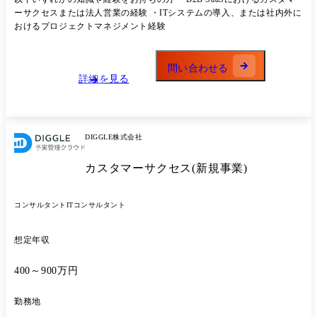
します。 <業務内容> Diggleにおいて、企業の予実管理の課題を解決し
ーサクセスまたは法人営業の経験 ・ITシステムの導入、または社内外に
続けることで、組織の距離を縮め、企業の未来の質を上げることへの貢
おけるプロジェクトマネジメント経験
献を期待します。 担当する顧客の属性(エンタープライズ・ミッドマー
ケット)やプロダクトのフェーズ(既存事業・新規事業)に応じ、顧客の経
営課題解決と自社の事業成長にコミットしていただきます。 単なる操作
問い合わせる
説明ではなく、顧客のKPI達成を支援する「サクセスパートナー」とし
詳細を見る
て、以下の業務を推進していただきます。 ●オンボーディングと定着支
援:顧客のゴールを定義し、最短距離でプロダクトを使いこなすための導
入プロジェクトを推進する ●管理会計のコンサルティング:システム導入
に留まらず、会計知見を活かして顧客の予実管理体制構築や業務プロセ
DIGGLE株式会社
ス改善に伴走し、管理会計における課題解決をする ●LTVの最大化: 定期
的なヘルスチェックやデータ分析に基づき、追加機能や活用範囲の拡大
カスタマーサクセス(新規事業)
を提案し、アップセル・クロスセルを実現する ●CSプロセスの標準化・
仕組み化: 属人的な支援を脱し、成功事例の型化(マニュアル整備)や業務
フローの自動化を通じて、組織全体の生産性を向上させる仕組みづくり
コンサルタント
ITコンサルタント
●プロダクトフィードバック: 顧客の声を収集・分析し、開発チームと連
携してプロダクトの価値向上に繋げる ●新規事業のPMF推進とサクセス
仮説の検証: 新規プロダクトの初期導入顧客に対するオンボーディング
想定年収
を通じて、顧客の「本当の課題」を深く理解し、サクセスの仮説検証と
初期の勝ちパターンを探索 <チームについて> Diggleのカスタマーサク
400～900万円
セスはプロダクトや顧客層に応じた特徴的なチーム体制をとっていま
す。 ●ミッドマーケットカスタマーサクセスチーム: 従業員規模が1000
勤務地
名以下の顧客を担当するチームです。35名で構成されており、導入支援