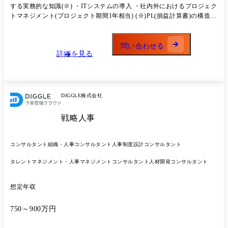
動かすオンボーディング体験を運用いただきます。 具体的には以下の業
する実務的な知識(※) ・ITシステムの導入 ・社内外におけるプロジェク
務内容を想定しています。 ・DIGGLE導入プロジェクトのプロジェクト
トマネジメント(プロジェクト期間1年相当) (※)PL(損益計算書)の構造を
マネジメント ・要件定義コンサルティング ・予実管理運用構築・改善
理解し、その変動要因を分析できるレベルの知識を想定しています。
のコンサルティング ・DIGGLEの設定代行 ・顧客向けトレーニング実
施 その他、オンボーディングプロセスを磨くための企画立案・CS全体
問い合わせる
の課題解決のための企画・実行などにも関わっていただくことができま
詳細を見る
す。 ●チームについて カスタマーサクセスチームは31名4チームで構成
されています。 ・顧客オンボーディングを担うCE(カスタマーエンゲー
ジメント)チーム ・お客様のDIGGLE活用度深化・より深い課題解決を
担うSCS(サクセス)チーム ・プロダクトの要件定義・設定の最適化を担
DIGGLE株式会社
うPE(プロダクトエキスパート)チーム ・顧客プロセス全体の改善を担う
CS企画チーム の4チームに分かれています。 カスタマーサクセスチーム
戦略人事
のメンバーは総合商社・大手監査法人・外資系メーカー・外食大手・他
SaaSのカスタマーサクセスなど多様バックグランドのメンバーで構成さ
れています。 チームでは会社全体のValuesはもちろんのこと、「顧客起
コンサルタント
組織・人事コンサルタント
人事制度設計コンサルタント
点」という考え方を重視し、仕組み化することを大切にしています。
タレントマネジメント・人事マネジメントコンサルタント
人材開発コンサルタント
想定年収
750～900万円