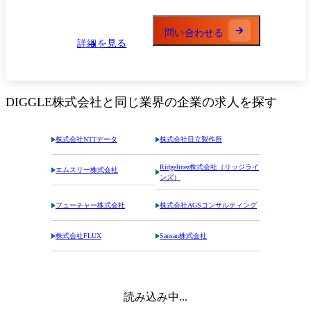
総括的に裁量もって動かしていただくことが可能です。 ●業界問わず、
法人企業様に対する、経営企画上の課題を踏まえた予実管理のコンサル
ティング提案 ●顧客の課題に沿った提案資料を作成 ※オーダーメイドで
問い合わせる
詳細を見る
作成 ●受注のために社内のメンバーを巻き込み提案チームをリード ●受
注に向けたクローズプランを作成し、お客様と合意 ●資料やスクリプト
を汎用化し、営業資産化 ●セールスプロセスの改善や仕組みづくり 経営
コンサルティング（カスタマーサクセス） 当社サービスをご導入いただ
いた企業様に対して、経営企画上の潜在的な課題をヒアリングし、その
DIGGLE株式会社
と同じ業界の企業の求人を探す
課題解決をゴールとして、お客様と一緒に伴走しながら予実管理体制の
構築を行う部門。 当社のカスタマーサクセスは、企業のCFO、経営企画
担当者といった「その道のプロ」に向けてオンボーディングを実施する
株式会社NTTデータ
株式会社日立製作所
ので、非常に知的刺激の大きいポジションになります。 ●弊社サービス
を活用した顧客の予実管理課題解決 ●顧客の課題特定〜打ち手の立案〜
Ridgelinez株式会社（リッジライ
エムスリー株式会社
マイルストーン設計〜プロジェクト進捗管理の実行 ●弊社サービスの設
ンズ）
計、設定 Webエンジニア ＜仕事内容＞ アプリケーション開発プロセス
観点 ●製品設計及び実装 ・市場ニーズや顧客要望に基づき、PdMチーム
フューチャー株式会社
株式会社AGSコンサルティング
と連携して仕様を作り、外部・内部設計・UI設計等を行う ・インフ
ラ・バックエンド・フロントエンド（得意不得意に応じて＆横断的にも
株式会社FLUX
Sansan株式会社
可能） ●開発組織作り ・スクラムマスター ・開発プロセス、ルール作
り、仕組み化、効率化 技術領域観点 ●バックエンド (Ruby on Rails、一
部NodeJS) ●フロントエンド (React) ●インフラ (AWS, Terraform) 特に注
力する技術領域観点 ●高スループット性 レポートの速度向上 ●品質担保
経営データという重要性に伴う品質保証策 ●ユーザインターフェース 多
読み込み中...
くのユーザが入力することを想定したUI/UX ●高いカスタマイズ性・汎