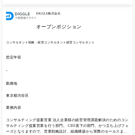
社、イベントマーケティング会社など、バラエティに富んだ構成となっ
ており、週次・日次単位で各自の知見を持ち寄り、相互に成長し続ける
DIGGLE株式会社
組織を目指しています。 ●やりたいけどできていないこと ほとんどの顧
客企業では予実管理にエクセルやスプレッドシートを利用しており、現
オープンポジション
状では予実管理システムを導入している企業は1割程度というデータも
あります。 そのような状況の中で、DIGGLEは新しいプロダクトを世の
中に広めていくことにチャレンジしています。 成功するためには、他企
コンサルタント
戦略・経営コンサルタント
経営コンサルタント
業のベストプラクティスを取り入れるだけではなく、DIGGLEにマッチ
する形に創意工夫してアレンジする必要があり、その仕組みづくりをご
一緒いただける方を探しています。
想定年収
-
勤務地
東京都渋谷区
業務内容
コンサルティング提案営業 法人企業様の経営管理課題解決のためのコン
サルティング提案営業を行う部門。 CEO直下の部門、かつ立ち上げフェ
ーズとなりますので、営業戦略設計、組織構築から実際のセールスまで