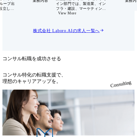
業務内容
業務内
グループ出
イン部門では、製造業、イン
に設立した
フラ・建設、マーケティン
View More
「すべて
グ、メディア、Webサービス
つく
をはじめとした大手企業の新
ーとビジ
規事業部門、AI/DX推進部
をミッシ
門、研究開発部門に対して、
株式会社 Laboro.AI
の求人一覧へ
械学習技
企画提案〜プロジェクト実行
アント企
まで幅広い業務を実行してい
益性の高
ます。その中でソリューショ
課題解
ンデザイナはプロジェクト実
、新規事
行の中心となり、クライアン
支援など
ト課題の特定、解決策となる
コンサル転職を成功させる
AIの設計、技術メンバと連携
当社の新規
したAI開発プロジェクトのマ
ントトラ
ネジメントを遂行していだき
コンサル特化の転職支援で、
ン部門に
ます。また、シニアメンバー
理想のキャリアアップを。
Consulting
バーを募
の指導のもと、クライアント
業、イン
企業に対してプロジェクト企
ティン
画提案にも関与します。 例
サービス
えば、新規事業型テーマで
企業の新
は、クライアント事業のビジ
推進部
ネス的な出口を考えながら、
営業部門
ビジネスのコアとしてのAIや
案〜プロ
入力データの仕様決定、実際
幅広い業
のAI開発まで幅広い業務に関
す。具体
与いただきます。 職務内容
ト課題の
・AIプロジェクトの実行推進
から実
・プロジェクト企画・要件定