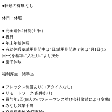
●転勤の有無:なし
休日・休暇
● 完全週休2日制(土/日)

● 祝日

● 年末年始休暇

● 有給休暇※試用期間中は4日/試用期間終了後は4月1日(15
日〜)を基準に入社月により按分

● 慶弔休暇
福利厚生・諸手当
● フレックス制度あり(コアタイムなし)

● リモートワーク(条件あり)

● 賞与年2回(個人のパフォーマンス並び会社業績により変動)

● みなし残業手当

● 交通費支給(全額支給) 
