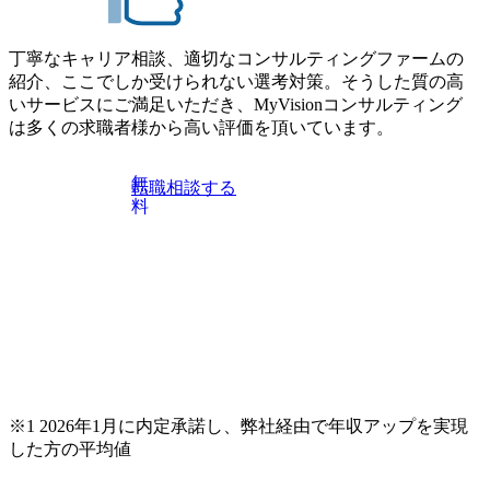
・顧客か
収集・分
基づく機能
丁寧なキャリア相談、適切なコンサルティングファームの
サービスの
紹介、ここでしか受けられない選考対策。そうした質の高
トの明確
ードマップ
いサービスにご満足いただき、MyVisionコンサルティング
は多くの求職者様から高い評価を頂いています。
無
転職相談する
料
※1 2026年1月に内定承諾し、弊社経由で年収アップを実現
した方の平均値