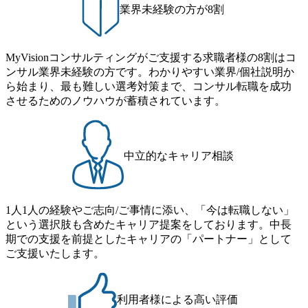
業界未経験の方が8割
連携した
義 ・プロジェクトマネジメン
を担って
ト(企画〜PoC〜導入〜改善)
て、オフ
・エンジニアと連携した成果
与いただ
創出 ・AIの学習結果、分析
開発に貢
等のクライアントへの報告 ・
MyVisionコンサルティングがご支援する求職者様の8割はコ
 【業
クライアントのデータの簡易
ンサル業界未経験の方です。わかりやすい業界/個社説明か
ントプロ
的な分析 (※ AIモデルの開発
ージェント
ら始まり、最も難しい選考対策まで、コンサル転職を成功
は社内の機械学習エンジニア
イアント
が行うため、機械学習のコー
させるためのノウハウが蓄積されています。
ーメーシ
ディングは業務には含まれま
ェクトの
せん) ・ AIプロジェクトの企
クライアン
画・提案セールス ・クライア
定、AI
ントへのプロジェクト提案・
ための要
セールス活動(セールスのリ
中立的なキャリア相談
案、トラ
ードは問い合わせや紹介とい
ン支援 ・
ったpull型営業が中心) ・クラ
た、AI
イアントへのヒアリングおよ
ンプト設
び施策の提案
マネジメン
1人1人の経験やご志向/ご事情に添い、「今は転職しない」
設計、開
という選択肢も含めたキャリア提案をしております。中長
リソース
期での支援を前提としたキャリアの「パートナー」として
ト事業に
ビジネス
ご支援いたします。
LLM技
提案、プ
> ・AI
利用者様による高い評価
ーム(エ