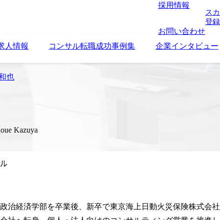
採用情報
スカ
登録
お問い合わせ
求人情報
コンサル転職成功事例集
企業インタビュー
 和也
noue Kazuya
ル
政治経済学部を卒業後、新卒で東京海上日動火災保険株式会社