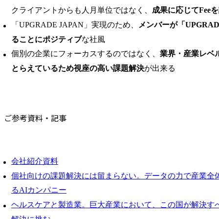
クライアントからも人月単位ではなく、
成果に応じてFee
「UPGRADE JAPAN」実現のため、
メンバーが「UPGRA
ることにポジティブ
な社風
個別の企業にフォーカスするのではなく、
業界・産業レベ
とらえているため視座の高い課題解決
が出来る
ご参考資料・記事
会社紹介資料
個社向けの課題解決には留まらない。データの力で産業全体の
るAIカンパニー
ヘルスケアと製造業。巨大産業において、この国が解決す