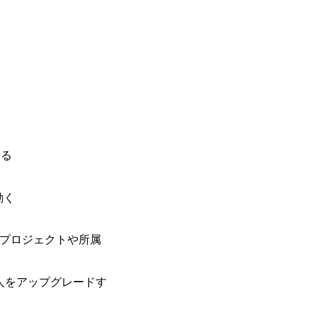
のネットワーク形成・交流の場となってい
充実</u>しており、自己成長の機会も多い
卒紹介、会社の七不思議紹介等、規模が
りを広げる取り組みもしている 今後の
足元のグローバル案件割合は10%程度
ある方はアサインされるチャンスも大きい。 代表イン
ato/n/n0a040c36b128 Forbes JAPAN
の可能性を引き出すこと。日本に求められる
s://forbesjapan.com/articles/detail/674
界におけるIT人材価値再興。Dirbat
える
の変革」 https://forbesjapan.com/articles/pr
d24YfH72/ZzdmBTIEMOnWUWREjOFLO1IL
Studio 「求めるのは、競争と連帯 。IT
動く
援」 https://forbesjapan.com/articles/de
y-vision.co.jp/consulting-firm/dirbato/
y-vision.co.jp/consulting-firm/dirbato
る。プロジェクトや所属
00終了 2026年8月13日(木) 16:00 
動向を踏まえ、コンサルティング市場の
サルティング業界への転職を迷われてい
織と人をアップグレードす
歓迎です。更に、当日は現場コンサルタ
コンサルタントだけでなく、メンバーク