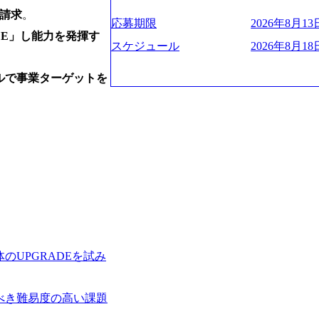
ー、外資系金融機関など多彩な出自で構
遂げている。 現在コンサルティングファ
程の管理業務) ※主任候補・リーダークラス オン
を請求
。
ロジェクトワークが可能 総合コンサル
ンクインしている。 主力事業はITコン
しは不要です。ご質問頂く際のみ、顔出
応募期限
2026年8月13日
ライアントに対して様々なプロジェクト
に、IT戦略策定等の上流工程から実装
DE」し能力を発揮す
いテーマのチャレンジ機会を提供してい
他方、インキュベーション事業を手掛け
スケジュール
2026年8月18日
職率10％以下、未経験3年未満の離職率
規事業開発も手掛けつつ、複数社への出
と同水準以上の報酬制度であり、ファー
考) https://www.dirbato.co.jp/service/incubatio
ルで事業ターゲットを
基本 強く「個人」の成⾧を重視するカ
bation.html) 大手総合系コンサルテ
Readyになれば上がれる環境となって
ョイン。 https://storage.googleapis.com/our-vision-production.appspot.com/public/images/2
グファームの立ち上げフェーズに関わる
0240925205344_42693807-c7d5-418f-96
経験者の場合は、自らチームを立ち上げ
プ、SMBCグループ、NTT、良品計画
リバリー活動ができる(スタートアップ
顧客 直近では大阪万博のプロジェクトを
ど) シンプレクスの顧客基盤、エンジ
システム、ToC向けアプリ、セキュリテ
立ち上げが経験できる 2026年8月21日(金) 19:
ンサルティングしている。 <u>ワンプー
(水) 16:00 ※参加状況によっては抽
ず様々な案件にチャレンジ可能 専属の営
たび、ファーム経験者の方を対象にした
かれることなくデリバリーに注力可能</
ント」を開催いたします。 カジュアル
意にそぐわないプロジェクトにアサイン
ので、ぜひご参加ください。 当日はXspear
ロジェクトに異動することが可能。その結果
の他現場社員が複数名参加する予定です！ 
は2～30%程度) 残業時間は<u>平均30
UPGRADEを試み
な場所については参加者の方へ個別でご
業代をつけさせないといったことはしない
マネージャー以上の職務を担当している
齢者/障碍者などさまざまなバックグラ
べき難易度の高い課題
いる SDGsの推進にも積極的で、プロ
多くのクラブが立ち上がっており、さま