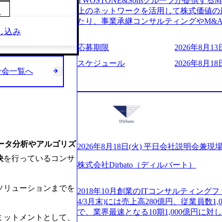
TWOSTONE&Sonsグループが提供する
ビューページ (https://www.xspear.co.jp
2日制 2025年度の年間休日は125日（
上のネットワークを活用して株式価値の
り──コンサル業界の風雲児に聞く。“これから”
～
年間24日（4月1日入社の場合）で、入
たり、事業承継コンサルティングやM&
usinessinsider.jp/article/20250205-sim
数は、翌年度に繰り越すことができます
し込み
どが含まれており、幅広いニーズに対応
得 (https://www.agara.co.jp/article/
は異なりますが、3～7日の連続休暇を取
用し、M&A以外の選択肢も尊重する姿
港区の行政手続き100%デジタル化を支援 (https://ww
応募期限
2026年8月13日
で定める勤続年数ごとに、連続5日のリ
ームの構築や事業承継支援も行う TWOST
【未経験者】 ・年収UPでのオファー 
子の看護、介護などの制度】 育児休暇： 
ディングカンパニーであり、領域にこだ
スケジュール
2026年8月18日
ューションを裁量をもって経験できる ・
子を育てるすべての従業員※期間：通算3
考会一覧へ
長とキャリアの挑戦が可能 M&Aセンタ
サルファーム経験者】 ・専門領域に軸
での子を育てるすべての従業員 1日2時
験豊富なアドバイザーと共に働くことで
きる環境 ・タイトルアップでのオファー
繰り下げが可能 子の看護休暇： 子1人
知識を獲得し、キャリアを発展させる機会
実力主義でプロモーションできる（ダブ
することも可能 家族看護休暇： 5日まで取得でき、1時間単位で取得することも可
る人は課長職となり、平均3000万～40
ｍｔｇでこまめに社員のキャリアについ
能 【独身寮、住宅手当制度など】 独身
ンティブ＋チームインセンティブ 課長
ャリアを反映できるｐｊにアサインして
の2つの寮があり、以下の入居基準を満た
ェアおよび丁寧なOJTを欠かさずにチームと
ジーに強い部隊がいるため、エンジニア
満33歳までの独身者 ・自宅から勤務地
日(火) 19:30～ 所要時間 : 約1時間 202
提供できる ・デリバリー中心の案件も
データ分析やアルゴリズ
宅手当： 本社の近くには独身寮や社宅
経験歓迎！／ M&A承継機構のビジョ
2026年8月18日(火) 平日会社説明会兼現
裁量や得意領域に合わせた売り上げの立て方
当を支給します。 また、独身寮は男性
お伝えするオンライン説明会を開催いた
決
を行っているコンサ
名超、売上今期18億円⇒来期30億円（い
女性には住宅手当を支給します。 住宅
株式会社Dirbato（ディルバート）
どんな仕事か知りたい 転職を考えたばか
ームである また、成長中ファームのた
規程で定める金額を会社が支払います。 
イメージを具体的に知りたい M&A業
い(ボストン・コンサルティング・グループ出身者等 (h
費用は、会社が負担します。 2026年8月18日(火)
の方はもちろん、情報収集をしたい方で
ソリューションまでを
r/taketo_kajita/)） 多様なメン
2018年10月創業のITコンサルティングフ
6:00 応募をご検討されている方を対象
当日は、質疑応答のお時間もご用意して
く、新たなチャレンジが可能 100名規
4/3月末)には売上高280億円、従業員数
・【富山】半導体製造装置の生産エンジ
ことを楽しみにしております。 説明会
グファームや総合系コンサルティングフ
で、業界最速となる10期1,000億円に
候補・リーダークラス ・【砺波】半導
ミットメントとして、
オンライン(Google meets)