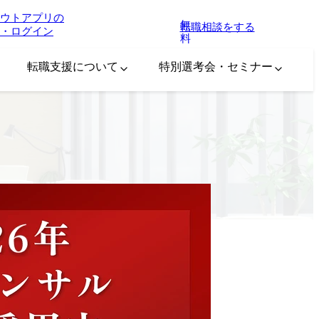
ウトアプリの
無
転職相談をする
・ログイン
料
転職支援について
特別選考会・セミナー