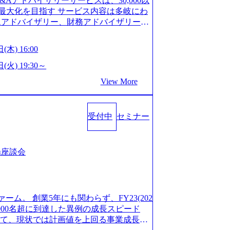
M&Aアドバイザリーサービスは、30,000以
/career/interviews/) 戦略だけのコンサルは終わ
GW8日、夏季9日、年末年始9日） 有給休暇は
最大化を目指す サービス内容は多岐にわ
のコンサルの在り方 (https://www.b
社日に付与されます。 年次有給休暇の残日
Aアドバイザリー、財務アドバイザリーな
plex-xspear/) Xspear Consultingがえるぼし認定を取
。 慶弔休暇は、事由により取得可能日数
 譲渡企業に対しては完全成功報酬制を採
382811) シンプレクスとXspear Consultingが、東京都
得できます。 リフレッシュ休暇は、規程
勢を持ち、将来の株価成長を取り込むスキ
w.afpbb.com/articles/-/3520247)
(木) 16:00
フレッシュ休暇を取得できます。 【育児や
ONE&SonsグループはM&A業界のリー
・ワンプールで様々なインダストリーやソリ
対象：小学校1年修了時の3月31日までの
わらず幅広い案件に携わりながら自己成
(火) 19:30～
上流工程、先端技術を学べる環境 【コン
年間 短時間勤務： 対象：小学校卒業ま
ー出身者3名がメインメンバーであり、経
足を置きながら、他領域にもチャレンジで
View More
間15分まで、始業・終業時刻の繰り上げ・
、M&Aや財務アドバイザリーなどの専門
 ・現職ファームより高いオファー年収 ・
につき5日まで取得でき、1時間単位で取得
が提供される 主担当成約で10件以上あ
ルスキップもあり） ・週に1度のアサイン
00万の年収となる 内訳としては個人インセ
て検討してもらえる。結果、なりたいキ
受付中
セミナー
寮：富山事業所の近くに、白風寮と青風寮
は部下を育成活躍させるためのナレッジシ
もらえる ・シンプレクスというテクノロ
す方が入居可能です。 ＜入居基準＞ ・
して動く組織風土がある 2026年8月18
の視点からも協業しクライアントへ価値
までの通勤総時間が2時間を超えること 住
6年8月13日(木) 16:00 ＼応募意思不問・業界未
あればセールス中心の案件もあり、個々の
等が無いため、条件を満たす方には住宅手
ンや業務内容、実際の働き方について詳しく
場座談会
を選べる ここ1年で社員数60名⇒100
のみの入居となるため、入居基準を満たす
します。 M&A業界に興味があり、まずは
ずれも約170％アップ）と急成長中のファ
手当は、一般賃貸物件を従業員が契約し、
りで、幅広く業界の情報を集めたい 働く
め優秀な上司の近くで働けるチャンスも多
その他： 採用時や転勤等による引っ越し
界にご興味がある方、転職を少しでもお考え
ttps://www.xspear.co.jp/membe
 19:00～20:00 2026年8月13日(木) 1
も歓迎です。お気軽にご参加ください。
バー、多様なプロジェクトによる自己成長機会が多
ァーム。 創業5年にも関わらず、FY23(202
に、会社説明会を実施予定です。 ● 求人名
おります。 是非、説明会にてお話できる
模にも関わらず、外資系戦略コンサルティン
1,000名超に到達した異例の成長スピード
ニア(製造・生産工程の管理業務) ※主任
後にアンケート回答をお願いいたします。
ァームをはじめ、メーカー、ITベンチャ
対して、現状では計画値を上回る事業成⻑を
体製造装置の生産エンジニア(製造・生産工