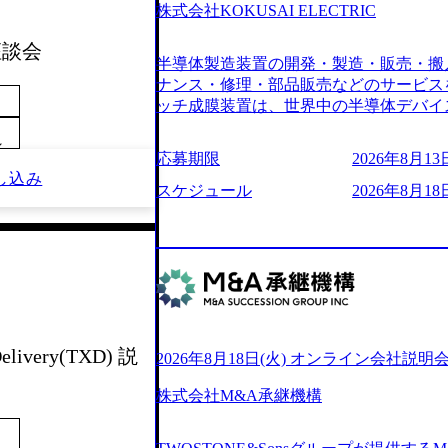
6007_1200x554.webp https://storage.googleap
株式会社KOKUSAI ELECTRIC
blic/images/20250502152751_46c65543-87ef
s://storage.googleapis.com/our-vision-produ
 座談会
半導体製造装置の開発・製造・販売・搬
04_ba6aaa1a-9ffc-4f2a-9b40-06fff8ee19af_96
r-vision-production.appspot.com/public/im
ナンス・修理・部品販売などのサービス
e-97182898115f_960x510.webp 
ッチ成膜装置は、世界中の半導体デバイ
サルティング会社で、NRI、NTTDATAと同じく世
プクラスのシェアを有している 技術と
業にも選出されている。ITコンサルテ
～
決に貢献することを目指している Mission
応募期限
2026年8月13日
行う「一気通貫体制」が特長 ビジネス
未来につなぐベストパートナー Value:
し込み
Xspearと、最先端テクノロジーに深
AIの加速等により半導体需要は世界中
スケジュール
2026年8月18日
社との協力体制を築いている Xspear
装置の需要も伸長中 https://storage.googleapis.c
あり、システム開発を担当することはない https://stor
blic/images/20260224131045_0fee4978-bb2
oduction.appspot.com/public/images/202409
ttps://storage.googleapis.com/our-vision-pro
16a2_1153x543.webp メンバー情報 (https:/
1052_2abe7cb8-329e-4a45-a8f5-73d9728b2cd7
com/our-vision-production.appspot.com/pub
山 昇吾氏: ベイカレントにてIT戦略
66-aea4-924f21977d35_1200x460.webp https:/
業戦略、成長戦略、PMI推進、業務改革
n.appspot.com/public/images/202602241311
氏：新卒でベイカレントに入社し最年少ディレ
1200x386.webp グローバル人財
威人氏：BCG出身。金融業界における
elivery(TXD) 説
2026年8月18日(火) オンライン会社説明
のポイントを掴み実践に強くなるための
強みを持ち、メディア・エンタメ業界にお
イザーによる自身のキャリア構築をめざ
立案を得意とする。 - 藏満 一馬氏：
株式会社M&A承継機構
現場を含む全部門でフレックスタイム制
戦略策定、新規事業立案、組織変革、規
労働時間の範囲内で、出社・退社の時刻
る。 - 天野 善仁氏：19卒PwC出身。X
バランスを図りながら効率的に働くことが