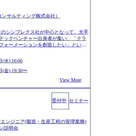
スピア コンサルティング株式会社）
会社のシンプレクス社が中心となって、大手
テックベンチャー出身者が集い、「クラ
フォーメーションを創造したい」という
クノロジーがビジネスの成功に大きな影響
ってFintech業界を中心に最先端テクノ
(水) 16:00
ウハウを活かしつつ、あらゆる業種・業
支援するために、戦略策定、組織改革、
(金) 19:30〜
ンサルティングサービスを一気通貫で提
View More
ィングファーム） 社名の由来は”DXエ
mplexないでは金融以外の領域にX（クロ
は金融が強い企業として認知されていたが、
受付中
セミナー
ToC事業を始め、パブリック、製造業、
強みのあるファーム。 ワンプール制では
を活用したいなどの希望は考慮してのア
たい方でも幅広に経験を積みたい方でも、
の生産エンジニア(製造・生産工程の管理業務)
age.googleapis.com/our-vision-pr
ン説明会
925204135_93b1bff3-f71c-4bc9-8bd9-72a8a482