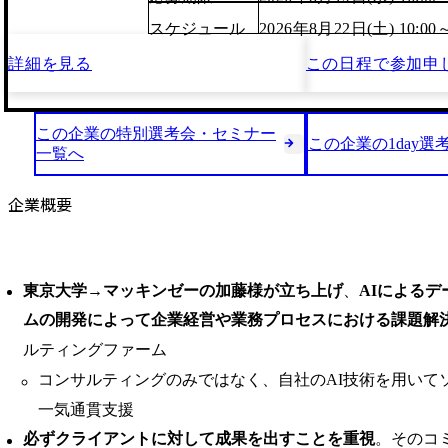
スケジュール
2026年8月22日(土) 10:00
詳細を見る
この日程で
参加申
この企業の特別選考会・セミナー
この企業の1day選
一覧へ
企業概要
東京大学→マッキンゼーの加藤様が立ち上げ
、
AIによる
ムの開発によって企業経営や業務プロセスにおける課題解
ルティングファーム
コンサルティングのみではなく、自社のAI技術を用いて
一気通貫支援
必ずクライアントに対して成果を出すことを重視
。そのコ