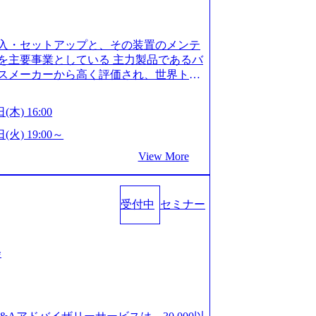
is.com/our-vision-production.appspot.com/pu
-4e86-a85a-8649e1c532f9_956x512.webp http
ction.appspot.com/public/images/202505021528
入・セットアップと、その装置のメンテ
1x517.webp https://storage.googleapis.com/ou
ages/20250502152831_721b100c-62c9-4258-aa0
を主要事業としている 主力製品であるバ
シンプレクス社は、FinTech領域に強みを持つITコン
スメーカーから高く評価され、世界トッ
界のFinTech RankingsTop 100企
対話を通じて未来を創造し、社会課題の解
ィング、開発、運用保守と言った全工程を
:私たちの技術/私たちの対話 Vision:夢を
(木) 16:00
への深い理解を持つコンサルタントが集う
私たちの技術/私たちの対話 IoT社会の浸透、
い知見を持つシンプレクス社またはグループ会
で急伸長しており、それに伴い半導体製造
(火) 19:00～
社はあくまでもコンサルティングファームで
om/our-vision-production.appspot.com/pu
View More
age.googleapis.com/our-vision-pr
5-43a7-a367-5426b95cd599_1200x543.webp h
25204111_caa94e4b-6aae-45a6-a0ce-b98154c8
duction.appspot.com/public/images/2026022413
/www.xspear.co.jp/member/)一部抜粋 - 伊勢
_1200x486.webp https://storage.googleapis.
lic/images/20260224131100_d8b3379f-6e64-45
立案から実装支援を軸に、様々な業界で新規事
受付中
セミナー
/storage.googleapis.com/our-vision-productio
等の幅広いプロジェクトに従事 - 鈴木健仁
16_05d25aab-49d6-4429-810e-138e27965ee8_
クターを経てXspearに参画 - 梶田
育成を目的とした「語学研修」、効果的なプレゼン
戦略策定、DX戦略立案、人事組織テーマに
会
「プレゼン研修」、自社キャリアアドバ
いてはDX戦略立案、NFT等の新規事業
す「キャリア開発研修」などがある 生産
アクセンチュア出身。金融業界を中心に、DX
度を実施しており、月単位の決められた
制対応等の幅広いプロジェクトを主導す
を社員の自己裁量に委ね、ワークライフ
spear最年少シニアマネージャー 社員インタ
できる 【休日】 土日祝休みの完全週休