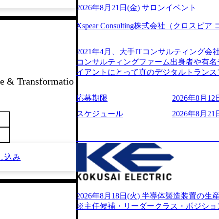
2026年8月21日(金) サロンイベント
Xspear Consulting株式会社（クロ
2021年4月、大手ITコンサルティング
コンサルティングファーム出身者や有名
イアントにとって真のデジタルトランス
 & Transformatio
想いの下で立ち上げた新鋭ファーム テ
力を持つDX時代において、20年以上にわた
応募期限
2026年8月12日
ロジーを提供してきたシンプレクスのノ
界のクライアントの企業価値の最大化を
スケジュール
2026年8月21日
人材育成、業務改善、実行支援などのコ
供するのが特徴（いわゆる総合コンサルテ
リアにSpir（槍）を指して切り開く””si
ス）していく”という位置づけ 一昔前
し込み
現在金融の売上割合は全体の3割。現在は
通信、エンタメ、教育、保健など幅広く
あるが、社員の興味のある分野やスキル
サイン。 そのため、専門性を身に着け
2026年8月18日(火) 半導体製造装置
キャリア形成が柔軟に可能な環境である。 https://stor
※主任候補・リーダークラス・ポジショ
oduction.appspot.com/public/images/20240