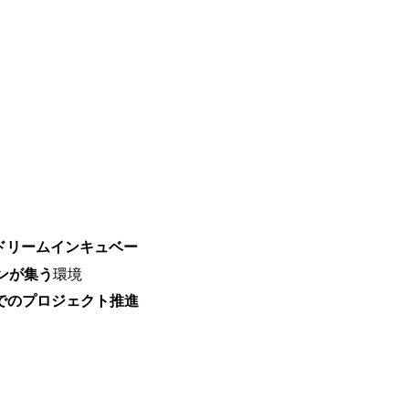
で、当社へ気になることや転職後のご不
で、ぜひお聞きください！ ※過去の質
ルタントとSEの違い、他コンサルファー
会社説明＋座談会(19:00～20:00) 
クルーターまでご相談下さい。 ・ご希
後、カジュアル面談もしくは1次選考の
ーまでご相談下さい。なお、当日はコン
い。 【服装・持ち物】 ・特になし カ
ポジション】 ITコンサルタント(役職問わず
中長期ロードマップ策定 ・全社クラウド
ルトランスフォーメーション企画構想 ・業
導入/実装 ・プライベート/パブリックク
務再構築 ・IoTを活用したデジタルワークスタイル
ドリームインキュベー
ogyを活用した新規事業の立案/推進 
例)】 ・創業フェーズに参画し、コア
ンが集う
環境
たい ・サービスやソリューションに捉
」でのプロジェクト推進
したい ・様々な業種業界でのプロジェ
たい ・エンジニア経験を活かして要件
レンジしたい ・コンサルのみならず新
ャレンジしてみたい オンライン(Teams)