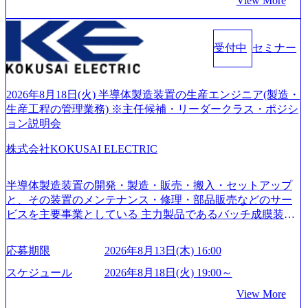
View More
つ、あらゆる業種・業界のクライアントの企業価値の最大
化を支援するために、戦略策定、組織改革、人材育成、業
務改善、実行支援などのコンサルティングサービスを一気
受付中
セミナー
通貫で提供するのが特徴（いわゆる総合コンサルティング
ファーム） 社名の由来は”DXエリアにSpir（槍）を指して
切り開く””simplexないでは金融以外の領域にX（クロス）し
ていく”という位置づけ 一昔前は金融が強い企業として認知
2026年8月18日(火) 半導体製造装置の生産エンジニア(製造・
されていたが、現在金融の売上割合は全体の3割。現在はTo
生産工程の管理業務) ※主任候補・リーダークラス・ポジシ
C事業を始め、パブリック、製造業、通信、エンタメ、教
ョン説明会
育、保健など幅広く強みのあるファーム。 ワンプール制で
株式会社KOKUSAI ELECTRIC
はあるが、社員の興味のある分野やスキルを活用したいな
どの希望は考慮してのアサイン。 そのため、専門性を身に
着けたい方でも幅広に経験を積みたい方でも、キャリア形
半導体製造装置の開発・製造・販売・搬入・セットアップ
成が柔軟に可能な環境である。 https://storage.googleapis.com/
と、その装置のメンテナンス・修理・部品販売などのサー
our-vision-production.appspot.com/public/images/20240925204135
ビスを主要事業としている 主力製品であるバッチ成膜装置
_93b1bff3-f71c-4bc9-8bd9-72a8a4826007_1200x554.webp https://
は、世界中の半導体デバイスメーカーから高く評価され、
storage.googleapis.com/our-vision-production.appspot.com/public/i
世界トップクラスのシェアを有している 技術と対話を通じ
mages/20250502152751_46c65543-87ef-4e86-a85a-8649e1c532f9
応募期限
2026年8月13日(木) 16:00
て未来を創造し、社会課題の解決に貢献することを目指し
_956x512.webp https://storage.googleapis.com/our-vision-producti
on.appspot.com/public/images/20250502152804_ba6aaa1a-9ffc-4f
ている Mission:私たちの技術/私たちの対話 Vision:夢を未来
スケジュール
2026年8月18日(火) 19:00～
2a-9b40-06fff8ee19af_961x517.webp https://storage.googleapis.co
につなぐベストパートナー Value:私たちの技術/私たちの対
View More
m/our-vision-production.appspot.com/public/images/202505021528
話 IoT社会の浸透、AIの加速等により半導体需要は世界中で