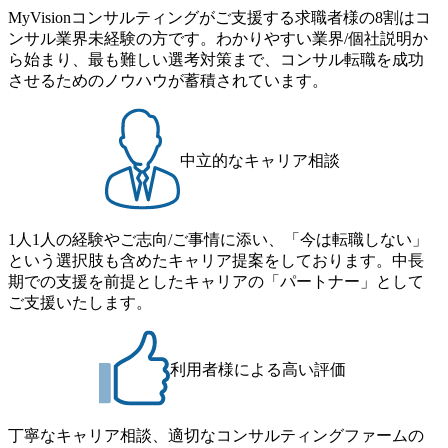
MyVisionコンサルティングがご支援する求職者様の8割はコ
できる 豊富な経験を持つコンサル経験者の場合は、自らチ
番組があり、新卒紹介、会社の七不思議紹介等、規模が大
ンサル業界未経験の方です。わかりやすい業界/個社説明か
ームを立ち上げることが可能 裁量をもった営業活動、デリ
きくなっていく中で社員同士のつながりを広げる取り組み
ら始まり、最も難しい選考対策まで、コンサル転職を成功
バリー活動ができる(スタートアップとの協業、新規ソリュ
もしている 今後の成長戦略として海外展開を見据えてい
させるためのノウハウが蓄積されています。
ーションの開発 など) シンプレクスの顧客基盤、エンジニ
る。足元のグローバル案件割合は10%程度だが、英語が得
アケイパビリティを活かた確度の高い事業立ち上げが経験
意でグローバル案件に興味がある方はアサインされるチャ
できる 2026年8月21日(金) 19:30〜21:30 (19:20開場) 2026年8
ンスも大きい。 代表インタビュー https://note.com/dirbato/n/n0
月12日(水) 16:00 ※参加状況によっては抽選とさせていただ
a040c36b128 Forbes JAPAN BrandVoice Studio 「使命はテクノ
中立的なキャリア相談
く可能性がございます。 このたび、ファーム経験者の方を
ロジーで企業の可能性を引き出すこと。日本に求められるI
対象にした懇親会形式の採用イベント「サロンイベント」
Tコンサルタントという伴走者」 https://forbesjapan.com/article
を開催いたします。 カジュアルな場で現場社員と直接交流
s/detail/67452 Forbes JAPAN BrandVoice Studio 「コンサル業
できる機会ですので、ぜひご参加ください。 当日はXspear
界におけるIT人材価値再興。Dirbatoの最前線パートナーが
1人1人の経験やご志向/ご事情に添い、「今は転職しない」
Consulting代表取締役の早田とMDやその他現場社員が複数
切り開くテクノロジーの変革」 https://forbesjapan.com/articles/
という選択肢も含めたキャリア提案をしております。中長
preview/68657?preview=TAI1oir8Coe5Df3zuZhtd24YfH72/Zzdm
名参加する予定です！ ●費用 : 無料 虎ノ門ヒルズ付近 ※詳
期での支援を前提としたキャリアの「パートナー」として
BTIEMOnWUWREjOFLO1IL1KPEi4dgCbb Forbes JAPAN Bra
細な場所については参加者の方へ個別でご連絡いたしま
ご支援いたします。
ndVoice Studio 「求めるのは、競争と連帯 。IT特化の急成長
す。 コンサルファームにてマネージャー以上の職務を担当
ファーム・Dirbatoの社員支援」 https://forbesjapan.com/articles/
している方
detail/69848 MyViision企業インタビュー① https://my-vision.co.
利用者様による高い評価
jp/consulting-firm/dirbato/interview01 MyViision企業インタビュ
ー② https://my-vision.co.jp/consulting-firm/dirbato/interview02 20
26年8月18日(火) 19:00開始～最長20:00終了 2026年8月13日
(木) 16:00 当日はDirbatoの現役トップコンサルタントが業界
丁寧なキャリア相談、適切なコンサルティングファームの