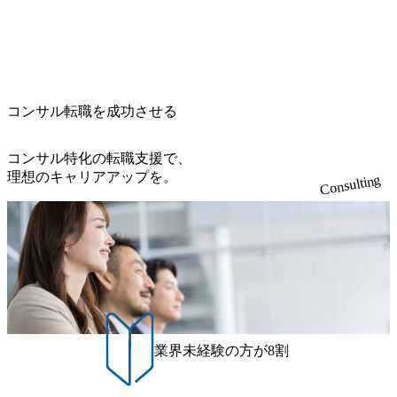
心の案件もあり、個々の裁量や得意領域に合わせた売り上
c/images/20240925205344_42693807-c7d5-418f-965b-3a03a5dd5
ている方を対象に、会社説明会を実施予定です。 ● 求人名
げの立て方を選べる ここ1年で社員数60名⇒100名超、売上
723_1200x559.webp 楽天グループ、SMBCグループ、NTT、
・【富山】半導体製造装置の生産エンジニア(製造・生産工
今期18億円⇒来期30億円（いずれも約170％アップ）と急成
良品計画、ファーストリテイリング等大手企業が中心顧客
程の管理業務) ※主任候補・リーダークラス ・【砺波】半
長中のファームである また、成長中ファームのため優秀な
直近では大阪万博のプロジェクトをAC、PwCとのコンペに
導体製造装置の生産エンジニア(製造・生産工程の管理業務)
上司の近くで働けるチャンスも多い(ボストン・コンサルテ
勝ち受注。 業務システム、ToC向けアプリ、セキュリティ
※主任候補・リーダークラス オンライン (Microsoft Teams)
ィング・グループ出身者等 (https://www.xspear.co.jp/member/ta
等万博に関するあらゆるIT関連業務をコンサルティングし
※顔出しは不要です。ご質問頂く際のみ、顔出ししていた
コンサル転職を成功させる
keto_kajita/)） 多様なメンバー、多様なプロジェクトによる
ている。 <u>ワンプール制</u>を取っており、業界の枠に縛
だければと存じます。
自己成長機会が多く、新たなチャレンジが可能 100名規模に
られず様々な案件にチャレンジ可能 専属の営業部隊がお
も関わらず、外資系戦略コンサルティングファームや総合
り、<u>営業活動に工数を割かれることなくデリバリーに注
コンサル特化の転職支援で、
系コンサルティングファームをはじめ、メーカー、ITベン
力可能</u> 従業員満足度を非常に重視しており、意にそぐ
理想のキャリアアップを。
Consulting
チャー、外資系金融機関など多彩な出自で構成されてお
わないプロジェクトにアサインされてしまった場合、半強
り、常に刺激を受けながらプロジェクトワークが可能 総合
制的に別のプロジェクトに異動することが可能。その結
コンサルティングファームの名の通り、全方位のクライア
果、<u>退職率も10%程度</u>(他社平均は2～30%程度) 残業
ントに対して様々なプロジェクトが存在しており、手を上
時間は<u>平均30時間程度。</u>バリューが出ていないから
げれば常に新しいテーマのチャレンジ機会を提供している
残業代をつけさせないといったことはしない DE&Iにおいて
（ワンプール制） そのため、全体の離職率10％以下、未経
は女性活用や外国人/高齢者/障碍者などさまざまなバックグ
験3年未満の離職率は0％と驚異の定着率を誇る 大手ファー
ラウンドを持つメンバーの働く環境を整えている SDGsの推
ムと同水準以上の報酬制度であり、ファーム経験者の場合
進にも積極的で、プロボノ支援等を行っている 部活動も活
は、転職時報酬アップが基本 強く「個人」の成⾧を重視す
発で、多くのクラブが立ち上がっており、さまざまな役
業界未経験の方が8割
るカルチャーであり、昇進に枠もなく、今ならReadyになれ
職・所属・組織を超えて社員間のネットワーク形成・交流
ば上がれる環境となっている 安定した経営環境の下、コン
の場となっている <u>教育・研修プログラムが非常に充実</
サルティングファームの立ち上げフェーズに関わることが
u>しており、自己成長の機会も多い DirTuneという社内限定