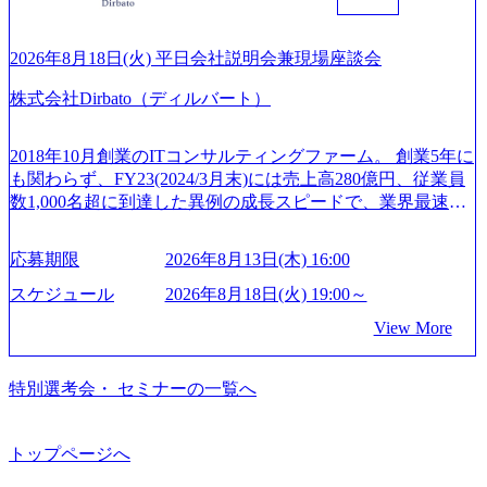
ができます。 慶弔休暇は、事由により取得可能日数は異な
バイザリーなどの専門知識を獲得し、キャリアを発展させ
の幅広いプロジェクトを主導する。 - 天野 善仁氏：19卒Pw
りますが、3～7日の連続休暇を取得できます。 リフレッシ
る機会が提供される 主担当成約で10件以上ある人は課長職
C出身。Xspear最年少シニアマネージャー 社員インタビュー
ュ休暇は、規程で定める勤続年数ごとに、連続5日のリフレ
となり、平均3000万～4000万の年収となる 内訳としては個
ページ (https://www.xspear.co.jp/career/interviews/) 戦略だけの
2026年8月18日(火) 平日会社説明会兼現場座談会
ッシュ休暇を取得できます。 【育児や子の看護、介護など
人インセンティブ＋チームインセンティブ 課長は部下を育
コンサルは終わり──コンサル業界の風雲児に聞く。“これ
の制度】 育児休暇： 対象：小学校1年修了時の3月31日まで
株式会社Dirbato（ディルバート）
成活躍させるためのナレッジシェアおよび丁寧なOJTを欠か
から”のコンサルの在り方 (https://www.businessinsider.jp/articl
の子を育てるすべての従業員※期間：通算3年間 短時間勤
さずにチームとして動く組織風土がある 2026年8月18日(火)
e/20250205-simplex-xspear/) Xspear Consultingがえるぼし認定
務： 対象：小学校卒業までの子を育てるすべての従業員 1
19:30～ 所要時間 : 約1時間 2026年8月13日(木) 16:00 ＼応募
を取得 (https://www.agara.co.jp/article/382811) シンプレクスと
2018年10月創業のITコンサルティングファーム。 創業5年に
日2時間15分まで、始業・終業時刻の繰り上げ・繰り下げが
意思不問・業界未経験歓迎！／ M&A承継機構のビジョンや
Xspear Consultingが、東京都港区の行政手続き100%デジタル
も関わらず、FY23(2024/3月末)には売上高280億円、従業員
可能 子の看護休暇： 子1人につき5日まで取得でき、1時間
業務内容、実際の働き方について詳しくお伝えするオンラ
化を支援 (https://www.afpbb.com/articles/-/3520247) 【未経験
数1,000名超に到達した異例の成長スピードで、業界最速と
単位で取得することも可能 家族看護休暇： 5日まで取得で
イン説明会を開催いたします。 M&A業界に興味があり、ま
者】 ・年収UPでのオファー ・ワンプールで様々なインダ
なる10期1,000億円に対して、現状では計画値を上回る事業
き、1時間単位で取得することも可能 【独身寮、住宅手当制
ずはどんな仕事か知りたい 転職を考えたばかりで、幅広く
ストリーやソリューションを裁量をもって経験できる ・上
成⻑を遂げている。 現在コンサルティングファームでは外
度など】 独身寮：富山事業所の近くに、白風寮と青風寮の2
応募期限
2026年8月13日(木) 16:00
業界の情報を集めたい 働くイメージを具体的に知りたい M
流工程、先端技術を学べる環境 【コンサルファーム経験
資も含めて売上高TOP10にランクインしている。 主力事業
つの寮があり、以下の入居基準を満たす方が入居可能で
&A業界にご興味がある方、転職を少しでもお考えの方はも
者】 ・専門領域に軸足を置きながら、他領域にもチャレン
はITコンサルティング。幅広い業界の大企業を中心に、IT
スケジュール
2026年8月18日(火) 19:00～
す。 ＜入居基準＞ ・満33歳までの独身者 ・自宅から勤務地
ちろん、情報収集をしたい方でも歓迎です。お気軽にご参
ジできる環境 ・タイトルアップでのオファー ・現職ファー
戦略策定等の上流工程から実装・運用定着まで一気通貫で
までの通勤総時間が2時間を超えること 住宅手当： 本社の
View More
加ください。 当日は、質疑応答のお時間もご用意しており
ムより高いオファー年収 ・実力主義でプロモーションでき
支援している。 他方、インキュベーション事業を手掛けて
近くには独身寮や社宅等が無いため、条件を満たす方には
ます。 是非、説明会にてお話できることを楽しみにしてお
る（ダブルスキップもあり） ・週に1度のアサインｍｔｇで
いるのも同社の特徴であり、 自社で新規事業開発も手掛け
住宅手当を支給します。 また、独身寮は男性のみの入居と
ります。 説明会後にアンケート回答をお願いいたします。
こまめに社員のキャリアについて検討してもらえる。結
つつ、複数社への出資～ハンズオン支援も行っている。 (参
特別選考会・ セミナーの一覧へ
なるため、入居基準を満たす女性には住宅手当を支給しま
オンライン(Google meets)
果、なりたいキャリアを反映できるｐｊにアサインしても
考) https://www.dirbato.co.jp/service/incubation.html (https://www.
す。 住宅手当は、一般賃貸物件を従業員が契約し、規程で
らえる ・シンプレクスというテクノロジーに強い部隊がい
dirbato.co.jp/service/incubation.html) 大手総合系コンサルティ
定める金額を会社が支払います。 その他： 採用時や転勤等
るため、エンジニアの視点からも協業しクライアントへ価
ングファームや、Slerなどから優秀層が多数ジョイン。 http
トップページへ
による引っ越し費用は、会社が負担します。 2026年8月18日
値提供できる ・デリバリー中心の案件もあればセールス中
s://storage.googleapis.com/our-vision-production.appspot.com/publi
(火) 19:00～20:00 2026年8月13日(木) 16:00 応募をご検討され