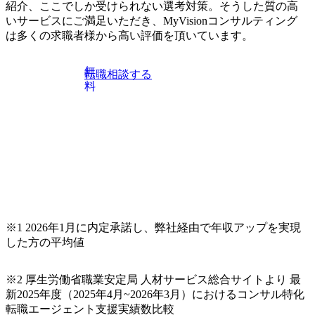
動向を踏まえ、コンサルティング市場の最新トレンドをお
紹介、ここでしか受けられない選考対策。そうした質の高
伝えいたします。コンサルティング業界への転職を迷われ
いサービスにご満足いただき、MyVisionコンサルティング
ている方や情報収集を行いたい方のご参加も歓迎です。更
は多くの求職者様から高い評価を頂いています。
に、当日は現場コンサルタントとの座談会も開催します。
上位職のコンサルタントだけでなく、メンバークラスのコ
無
転職相談する
ンサルタントも登壇しますので、当社へ気になることや転
料
職後のご不安な事はその場でご質問いただけますので、ぜ
ひお聞きください！ ※過去の質問例)会社の強みや中長期の
方向性、コンサルタントとSEの違い、他コンサルファーム
との違い、今後のキャリアパス など。 会社説明＋座談会(1
9:00～20:00) ・書類免除でのご対応もしておりますので担当
リクルーターまでご相談下さい。 ・ご希望の方は、会社説
明会兼現場座談会実施後、カジュアル面談もしくは1次選考
の対応もさせて頂きますので担当リクルーターまでご相談
下さい。なお、当日はコンテンツに変更があること、ご了
承ください。 【服装・持ち物】 ・特になし カジュアルな服
※1 2026年1月に内定承諾し、弊社経由で年収アップを実現
装でご参加ください。 【募集ポジション】 ITコンサルタン
した方の平均値
ト(役職問わず) 【案件内容(一例)】 ・IT戦略立案/IT中長期
ロードマップ策定 ・全社クラウド基盤グランドデザイン策
※2 厚生労働省職業安定局 人材サービス総合サイトより 最
定 ・全社デジタルトランスフォーメーション企画構想 ・業
新2025年度（2025年4月~2026年3月）におけるコンサル特化
務/組織/システムの現状分析/RPA選定/導入/実装 ・プライベ
転職エージェント支援実績数比較
ート/パブリッククラウド導入 ・AI活用による業務効率化/