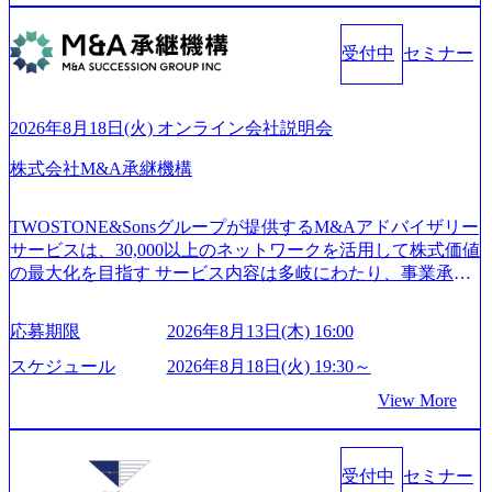
31_721b100c-62c9-4258-aa0e-97182898115f_960x510.webp シ
急伸長しており、それに伴い半導体製造装置の需要も伸長
ンプレクス社は、FinTech領域に強みを持つITコンサルティ
中 https://storage.googleapis.com/our-vision-production.appspot.co
ング会社で、NRI、NTTDATAと同じく世界のFinTech Ranki
受付中
セミナー
m/public/images/20260224131045_0fee4978-bb25-43a7-a367-542
ngsTop 100企業にも選出されている。ITコンサルティング、
6b95cd599_1200x543.webp https://storage.googleapis.com/our-visi
開発、運用保守と言った全工程を行う「一気通貫体制」が
on-production.appspot.com/public/images/20260224131052_2abe7
特長 ビジネスへの深い理解を持つコンサルタントが集うXs
cb8-329e-4a45-a8f5-73d9728b2cd7_1200x486.webp https://storag
2026年8月18日(火) オンライン会社説明会
e.googleapis.com/our-vision-production.appspot.com/public/image
pearと、最先端テクノロジーに深い知見を持つシンプレクス
s/20260224131100_d8b3379f-6e64-4566-aea4-924f21977d35_120
社またはグループ会社との協力体制を築いている Xspear社
株式会社M&A承継機構
0x460.webp https://storage.googleapis.com/our-vision-production.a
はあくまでもコンサルティングファームであり、システム
ppspot.com/public/images/20260224131116_05d25aab-49d6-4429-
開発を担当することはない https://storage.googleapis.com/our-vi
810e-138e27965ee8_1200x386.webp グローバル人財育成を目
TWOSTONE&Sonsグループが提供するM&Aアドバイザリー
sion-production.appspot.com/public/images/20240925204111_caa9
的とした「語学研修」、効果的なプレゼンのポイントを掴
サービスは、30,000以上のネットワークを活用して株式価値
4e4b-6aae-45a6-a0ce-b98154c816a2_1153x543.webp メンバー情
み実践に強くなるための「プレゼン研修」、自社キャリア
の最大化を目指す サービス内容は多岐にわたり、事業承継
報 (https://www.xspear.co.jp/member/)一部抜粋 - 伊勢山 昇吾氏:
アドバイザーによる自身のキャリア構築をめざす「キャリ
コンサルティングやM&Aアドバイザリー、財務アドバイザ
ベイカレントにてIT戦略立案から実装支援を軸に、様々な
ア開発研修」などがある 生産現場を含む全部門でフレック
リーなどが含まれており、幅広いニーズに対応 譲渡企業に
業界で新規事業戦略、成長戦略、PMI推進、業務改革等の幅
スタイム制度を実施しており、月単位の決められた労働時
応募期限
2026年8月13日(木) 16:00
対しては完全成功報酬制を採用し、M&A以外の選択肢も尊
広いプロジェクトに従事 - 鈴木健仁氏：新卒でベイカレン
間の範囲内で、出社・退社の時刻を社員の自己裁量に委
重する姿勢を持ち、将来の株価成長を取り込むスキームの
トに入社し最年少ディレクターを経てXspearに参画 - 梶田
スケジュール
2026年8月18日(火) 19:30～
ね、ワークライフバランスを図りながら効率的に働くこと
構築や事業承継支援も行う TWOSTONE&SonsグループはM
威人氏：BCG出身。金融業界における戦略策定、DX戦略立
ができる 【休日】 土日祝休みの完全週休2日制 2025年度の
View More
&A業界のリーディングカンパニーであり、領域にこだわら
案、人事組織テーマに強みを持ち、メディア・エンタメ業
年間休日は125日（GW8日、夏季9日、年末年始9日） 有給
ず幅広い案件に携わりながら自己成長とキャリアの挑戦が
界においてはDX戦略立案、NFT等の新規事業立案を得意と
休暇は年間24日（4月1日入社の場合）で、入社日に付与さ
可能 M&Aセンター出身者3名がメインメンバーであり、経
する。 - 藏満 一馬氏：アクセンチュア出身。金融業界を中
れます。 年次有給休暇の残日数は、翌年度に繰り越すこと
受付中
セミナー
験豊富なアドバイザーと共に働くことで、M&Aや財務アド
心に、DX戦略策定、新規事業立案、組織変革、規制対応等