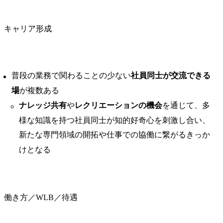
キャリア形成
普段の業務で関わることの少ない
社員同士が交流できる
場
が複数ある
ナレッジ共有
や
レクリエーションの機会
を通じて、多
様な知識を持つ社員同士が知的好奇心を刺激し合い、
新たな専門領域の開拓や仕事での協働に繋がるきっか
けとなる
働き方／WLB／待遇