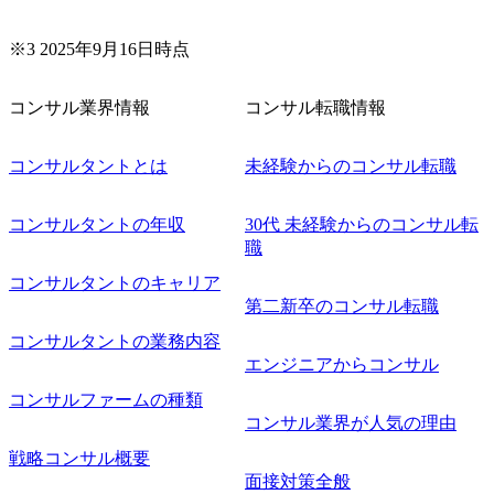
業務再構築 ・IoTを活用したデジタルワークスタイル変革案
企画 ・Disruptive Technologyを活用した新規事業の立案/推
※3 2025年9月16日時点
進 など 【中途入社社員の入社の決め手(一例)】 ・創業
フェーズに参画し、コアメンバーとして会社を一緒に創り
コンサル業界情報
コンサル転職情報
上げていきたい ・サービスやソリューションに捉われず、
顧客が真に求めるサービスを提供したい ・様々な業種業界
でのプロジェクトに参画し、自身のスキルアップを図りた
コンサルタントとは
未経験からのコンサル転職
い ・エンジニア経験を活かして要件定義や提案、企画とい
った上流工程にチャレンジしたい ・コンサルのみならず新
コンサルタントの年収
30代 未経験からのコンサル転
規事業開発にも興味があり、ゆくゆくはチャレンジしてみ
職
たい オンライン(Teams)
コンサルタントのキャリア
第二新卒のコンサル転職
コンサルタントの業務内容
エンジニアからコンサル
コンサルファームの種類
コンサル業界が人気の理由
戦略コンサル概要
面接対策全般