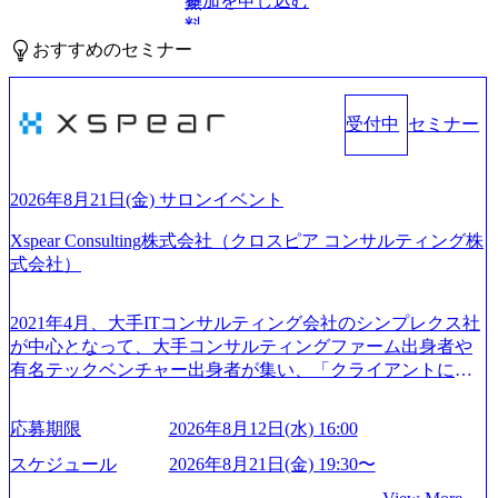
参加を申し込む
無
料
おすすめのセミナー
受付中
セミナー
2026年8月21日(金) サロンイベント
Xspear Consulting株式会社（クロスピア コンサルティング株
式会社）
2021年4月、大手ITコンサルティング会社のシンプレクス社
が中心となって、大手コンサルティングファーム出身者や
有名テックベンチャー出身者が集い、「クライアントにと
って真のデジタルトランスフォーメーションを創造した
い」という想いの下で立ち上げた新鋭ファーム テクノロジ
応募期限
2026年8月12日(水) 16:00
ーがビジネスの成功に大きな影響力を持つDX時代におい
て、20年以上にわたってFintech業界を中心に最先端テクノ
スケジュール
2026年8月21日(金) 19:30〜
ロジーを提供してきたシンプレクスのノウハウを活かしつ