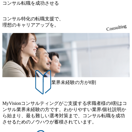
外オフィスへのトランスファー制度などが充実している。
ンサルティング会社となり、今後も成長性が大きくみられ
コンサル転職を成功させる
ルティング領域)から参画いただきます。 課題選定から顧客
職率も21.8%（2023年12月時点）とフレキシブルな働き方を
東京オフィスに来るグローバルメンバーも多く、グローバ
る 日本企業的な柔らかい雰囲気が特徴的で、従業員方の人
への企画提案、そして実行までを一気通貫で支援していた
提供 2026年8月22日(土) 面接枠 ①10時開始、②11時開始、
ル・ワンチームで活動している。プロボノ活動にも力を入
柄の良さや未経験者への充実したオンボーディング支援(入
だきます。 アジャイル開発を通じて顧客の要望や提案を柔
③12時開始 2026年8月10日(月) 16:00 各回50分程度を想定 オ
コンサル特化の転職支援で、
れており、これまで多くのNPO・NGOなどの非営利団体に
社時に10日間の間みっちりとコンサルの基礎を支援)を魅力
軟に取り入れながら改善サイクルを回すため、ご自身の提
ンライン 書類選考通過者
理想のキャリアアップを。
無償でコンサルティングを提供している。 2026年8月29日
Consulting
に感じ、他Big4ではなくアビームを選ぶ方も多数 アビーム
案がサービスに直接反映されやすく、高い貢献度を実感で
(土) の対面Kick-offイベントを皮切りに1か月程度のプログラ
といえばSAPをはじめとしたシステム、とイメージされる
きます。 ● 勤務地 東京都渋谷区渋谷3丁目6-7 渋谷金王タワ
ム ※初回プログラム : 8月29日(土)10:00～13:30 2026年8月12
こともあるが実態としては経営戦略策定や新規事業立案な
ー 事業所内禁煙(入居する施設に喫煙専用室あり) ・就業規
日(水) 16:00 Bain & Company Tokyoでは、「Tokyo Be Bold Pr
どのトップラインを上げるための戦略案件も多く存在 特に
則により就業時間内の喫煙を全面的に禁止 ・禁煙サポート
ogram (女性候補者向け選考支援プログラム)」を実施いたし
スポーツ&エンターテイメント領域ではBig4に先んじて注力
制度あり オンライン ● 必須要件 以下いずれかのご経験をお
ます。クライアントに斬新なソリューションを提供し、複
し、業界内で大きな存在感を誇る 社員の多様化する生活ス
持ちの方 ・システム・ソフトウェア開発経験3年以上 ・要
雑な経営課題を解決するために、チームのダイバーシティ
タイルやライフイベントに対応した働きやすい職場環境を
件定義～基本設計など上流経験2年以上 ・PMO経験2年以上
は欠かせません。是非、ユニークな視点と高い志を持つ女
実現するため、さまざまなサポート制度を導入している 多
● 歓迎要件 ・要件定義から詳細設計までのいずれかの上流
性の皆様に多数ご参画頂きたいと考え、プログラムを開催
文化理解や女性の活躍推進などの取り組み、また、フレッ
工程の経験 ・サブリーダー以上のマネジメント経験 ・お客
致します。 「未経験では難しいのではないか」、「実際女
業界未経験の方が8割
クス制度やフリーロケーション制度、フルリモート制度な
様との折衝経験、交渉経験 ・組織課題に対して主体的に業
性はどのように活躍をしているのか」、「ケース面接の経
どの多様な働き方をサポートする制度が整備されている 202
務改善に取り組まれたご経験 ・アジャイル/スクラムへの興
験がなく対策の仕方が知りたい」などのお声をたくさんい
6年8月23日(日) 9:00～18:00終了 2026年8月12日(水) 16:00 202
味関心 ● 求める人物像 ・リーダーシップが取れる方/一人称
ただいているため、今回のプログラムでは現役の面接官と
6年8月23日(日)にSustainable SCM SU 1day選考会を開催いた
MyVisionコンサルティングがご支援する求職者様の8割はコ
で主体的に動ける方 ・年齢にこだわらず、アドバイスを素
食事などのカジュアルな交流、実際のプロジェクトのケー
します。 当SUは「GlobalでのSCM構築」や「物流・調達コ
ンサル業界未経験の方です。わかりやすい業界/個社説明か
直に受け取れる方 ・推進力のある方
ススタディ、1対1の模擬面接等、複数のセッションを約1か
ストの構造改革」といった伝統的なテーマに留まらずクラ
ら始まり、最も難しい選考対策まで、コンサル転職を成功
月の期間に渡り行い、選考にご参加いただきます。コンサ
イアントがこれから取組むべき「グリーントランスフォー
させるためのノウハウが蓄積されています。
ルタント未経験の方でも、戦略コンサルタントの具体的な
メーション」、「サーキュラーエコノミー(循環経済)」とい
仕事内容からお話をさせていただきますので、戦略コンサ