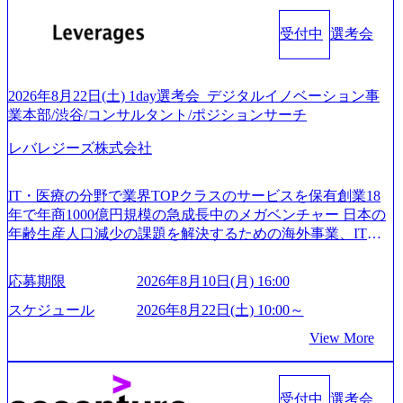
受付中
選考会
2026年8月22日(土) 1day選考会_デジタルイノベーション事
業本部/渋谷/コンサルタント/ポジションサーチ
レバレジーズ株式会社
IT・医療の分野で業界TOPクラスのサービスを保有創業18
年で年商1000億円規模の急成長中のメガベンチャー 日本の
年齢生産人口減少の課題を解決するための海外事業、IT事
業、医療・介護事業、若手キャリア、新規事業といった40
以上の事業を展開する オールインハウスの組織体制をとっ
応募期限
2026年8月10日(月) 16:00
ており社内で新しい事業開発などの人員調達できる 独立資
本経営をとっており、事業創造の自由度が高い https://storag
スケジュール
2026年8月22日(土) 10:00～
e.googleapis.com/our-vision-production.appspot.com/public/image
View More
s/20240925162633_7242d0de-3e54-4f03-b076-00318d5c0dff_120
0x644.webp レバレジーズ株式会社 会社説明資料 (https://spea
kerdeck.com/leverages/leverages-hui-she-shao-jie-zi-liao-zhong-tu-
cai-yong-xiang-ke) 「働く人」「事業・サービス」「カルチャ
受付中
選考会