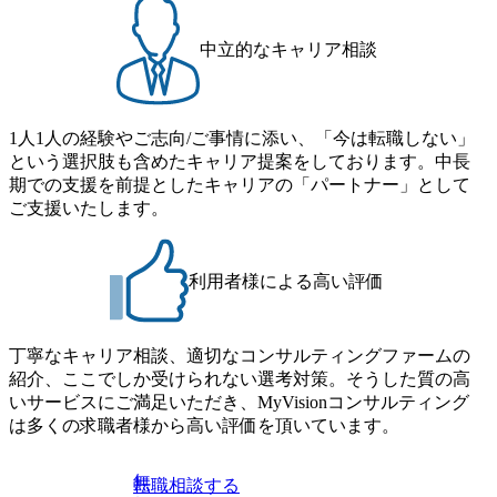
った社会課題やテーマに対して、グローバル知見と最新の
ルティングにご興味をお持ちの方は、この機会にぜひご応
事例などを基に企業の構造改革と社会価値の創造の取り組
募ください。 ● 応募後のフロー ・書類選考後、対象者の方
みを行うプロフェッショナルチームです。 今回1day選考対
中立的なキャリア相談
にはWebテストを8月20日までに受験いただきます ・8月21
象となるポジションは下記となります。 ・コンサルタント
日までにプログラム参加者をご案内します ・初回プログラ
(調達改革・設備O&M)【SCS SU】 ・コンサルタント(ECM/
ム : 8月29日(土)10:00～13:30 @ベイン東京オフィス(六本木)
SCM構想・PLM/MES改革)【SSC SU】 ・コンサルタント(物
・プログラム期間中はコンサルタントとの食事会、プロジ
1人1人の経験やご志向/ご事情に添い、「今は転職しない」
流改革/需給プロセス改革)【SSC SU】 ・SCM/ECMデータ・
ェクトのご紹介、ケースワークショップなどを実施します
という選択肢も含めたキャリア提案をしております。中長
プロセス分析・AI活用_Sustainable SCM Strategy Unit(Strategy
・10月17日(土)開催の選考会にて採用面接を実施する予定で
期での支援を前提としたキャリアの「パートナー」として
Consultant職)≪東京・大阪≫ ・コンサルタント(SCS SUオー
す ※ご都合が合わない方は別途調整いたします 初回プロ
ご支援いたします。
プンポジション)【SCS SU】 ※当日は全体での会社説明な
グラム : ベイン東京オフィス(六本木) ※イベントによりオン
どはなく、個別選考のみの実施を予定しています ※1名あた
ラインまたはオフラインの実施 ※東京オフィスのみのご応
りの拘束時間は1時間～最大2時間半程度を想定しています
募となります。他オフィス希望を含めたご応募はお受けい
※1次面接と最終面接の間をなるべく空けないよう調整して
利用者様による高い評価
たしかねますのでご了承ください ● フルタイムでの職務経
おりますが、調整が叶わないケースもございます オンライ
歴を2年以上お持ちの方で、東京オフィスのコンサルタント
ン 書類選考通過者
ポジションに応募意思がある方 ● 英語・日本語ともにビジ
丁寧なキャリア相談、適切なコンサルティングファームの
ネスレベルの方 ※日本語が母国語でない方は日本語能力
紹介、ここでしか受けられない選考対策。そうした質の高
試験N1またはそれ相当の上級レベルの日本語力(会話・読解
いサービスにご満足いただき、MyVisionコンサルティング
力)
は多くの求職者様から高い評価を頂いています。
無
転職相談する