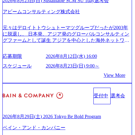
ジタル人材育成の支援も盛んに行う 採用資料 (https://www.ac
2026年8月23日(日) Sustainable SCM SU 1day選考会
ことが可能 事業開発・運用を内包かする「オールインハウ
centure.com/content/dam/accenture/final/accenture-com/document-
ス」型の組織体。社内スカウトや社内公募制度を用いて主
アビームコンサルティング株式会社
2/Accenture-Recruiting-Brochure.pdf#zoom=50) 女性の活躍につ
体的かつ柔軟なキャリア形成が可能。 https://storage.googleap
いて (https://www.accenture.com/content/dam/accenture/final/caree
is.com/our-vision-production.appspot.com/public/images/20251030
rs/corporate/document/women-brochure.pdf#zoom=50) 社員発信
元々はデロイトトウシュトーマツグループだったが2003年
165942_70f09968-1b27-43e6-b849-1cd107c4f488_1200x698.web
のキャリアブログ (https://www.accenture.com/jp-ja/blogs/japan-
に脱退し、 日本発、アジア発のグローバルコンサルティン
p ## 働き方／WLB／待遇 内装8億円超のかっこいいオフィ
careers-blog) 江川社長が語る「105点経営」 (https://business.ni
グファームとして誕生 アジアを中心とした海外ネットワー
スがあり、 働き甲斐のあるランキング、新卒注目ランキン
kkei.com/atcl/gen/19/00604/021600008/) 規模拡大で成功する理
クを通じ、各国や地域に即したグローバル・サービスを提
グ受賞歴多数 あえての未上場であり株主からの圧力がない
由【コンサル業界俯瞰マップ】 (https://diamond.jp/articles/-/34
供している日系最大級の総合コンサルティングファーム
ため事業創造の自由度が高く、赤字事業でも投資して長期
6218) 大手広告代理店出身者などマーケティングのトップ人
応募期限
2026年8月12日(水) 16:00
『Build Beyond As One ®.』をブランドメッセージに掲げ、
的な成長を若手に任せられる環境 対面でのコミュニケーシ
材が集結するワケ (https://markezine.jp/article/detail/45446) エン
企業や組織の変革を通じて社会や産業の課題を解決し、未
ョンメリットを重視するため出社勤務。1日の労働時間平均
スケジュール
2026年8月23日(日) 9:00～
ジニアからコンサルタントへ。会社に入って、何が変わっ
来のありたい姿を実現するとともに、クライアント変革の
9.2時間、有休消化率81%(2024年度の年間データ、エンジニ
た？ (https://www.businessinsider.jp/post-288838) プラダ：ラグ
View More
確実な実現と社会的価値及び経済的価値の追求にも貢献 NE
ア組織） 2026年8月22日(土) 10:00～最長16:00 2026年8月10
ジュアリー製品のパーソナライゼーション (https://www.acce
Cとの戦略的資本提携も実現して、現在はNECのグループ会
日(月) 16:00 ※応募者が定員を上回る場合は、厳正なる審査
nture.com/jp-ja/case-studies/song/prada-luxury-product-customizati
社であり、戦略、業務改革、IT、組織・人事、アウトソー
の上参加者を決定させていただきます。ご了承ください。
on) 大正製薬：ITカーブアウト支援 (https://www.accenture.co
受付中
選考会
シングなどの専門知識と、豊富な経験を持つ約6,000名を超
● 当日の流れ 受付 → 会社説明会 → 面接(会社説明会終了
m/jp-ja/case-studies/consulting/taisho-pharmaceutical)（ストラテ
えるプロフェッショナルを有する 金融、製造、流通、エネ
後、随時ご案内) ※全てリモートにて実施します。 ※参加
ジー & コンサルティング） ソフトバンク：初のオンライン
ルギー、情報通信、公共事業など幅広い分野をクライアン
される方に個別に当日の面接案内をお送りいたします。 ※
開催「SoftBank World 2020」でマーケ＆営業のDX実現 (http
トとしている SAP領域においては日本市場No.1を誇り、全
通常の選考フローと異なり、事前に適性検査をご受検いた
2026年8月29日(土) 2026 Tokyo Be Bold Program
s://www.accenture.com/jp-ja/case-studies/communications-media/so
世界で6,400件以上、日本国内で企業最多の5,399件のSAP認
だきます。 ● 詳細 デジタルイノベーション事業部でのポジ
ftbank)（通信） 経済産業省：事業者の申請手続きを電子化
ベイン・アンド・カンパニー
定コンサルタント資格を取得している また、日本国内企業
ションサーチになります。 ご経験やスキル、そして適性や
する「保安ネット」を構築。省庁DXの先進事例を実現 (http