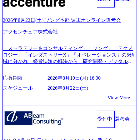
ー」など、レバレジーズのリアルを取り上げています！ (htt
ps://melev.leverages.jp/) レバレジーズグローバル、大分県より
「外国人留学生等受入環境整備事業委託業務」を受託 (http
2026年8月22日(土) ソング本部 週末オンライン選考会
s://prtimes.jp/main/html/rd/p/000000612.000010591.html) レバレ
ジーズ、モチベーション管理システム「NALYSYS」リリー
アクセンチュア株式会社
ス (https://prtimes.jp/main/html/rd/p/000000622.000010591.html) Y
ouTube（【公式】レバレジーズCh） (https://www.youtube.co
「ストラテジー＆コンサルティング」「ソング」「テクノ
m/@leveragesCh) レバレジーズで活躍するメンバー紹介！〜
ロジー」「インダストリーX」「オペレーションズ」の5領
管理職種編 〜 (https://www.youtube.com/watch?v=RETwZKac2
域に分かれ、経営課題の解決から、研究開発・デジタル・
UI) レバレジーズで活躍するメンバー紹介！〜 営業職種編
マーケティング・ITシステムの導入など、コンサルティン
〜 (https://www.youtube.com/watch?v=XJ7Eam0onXA) 創業以
グ領域からその実行的側面であるITサービスの提供まで一
来黒字を維持し、急成長中でありながら安定した事業を展
応募期限
2026年8月10日(月) 16:00
貫して支援する総合系・IT系ファームである あらゆる産業
開し、高い安定性を持つ企業へと成長している 10年後に1兆
において非常に良質な顧客基盤を築いており、Fortune Globa
スケジュール
2026年8月22日(土)
円を目指す日本にもなかなかないメガベンチャー。創業か
l 500社の80％以上の企業をクライアントとして抱えている
ら黒字経営。年間130%成長 https://storage.googleapis.com/our-
View More
手掛けたプロジェクトは「ファーストリテイリングにおけ
vision-production.appspot.com/public/images/20251030164405_5c
るグローバル化」「資生堂グループのDX化支援」「ヴィヴ
527843-d227-4df8-b86c-5587f843fdf6_1200x471.webp https://stor
age.googleapis.com/our-vision-production.appspot.com/public/imag
ィアン・ウエストウッドの製品開発」など多岐にわたる コ
es/20251030164946_dc0888f6-0539-4887-84d7-34c8d8544226_1
受付中
選考会
ンサルティング活動のみならず、2021年にはKDDIと合弁会
200x666.webp 年間100億円規模の投資の元、10以上もの新規
社「ARISE analytics」を設立し、人工知能とデータアナリテ
事業を立ち上げているため様々な業界を経験することが可
ィクス技術で新たなイノベーションを創出する活動や、デ
能 社内転職が活発であり、多様なスキルを1社で身に着ける