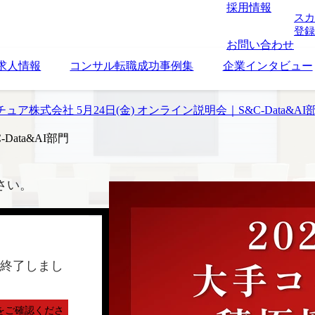
採用情報
スカ
登録
お問い合わせ
求人情報
コンサル転職成功事例集
企業インタビュー
ュア株式会社 5月24日(金) オンライン説明会｜S&C-Data&AI
ata&AI部門
さい。
終了しまし
をご確認くださ