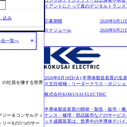
コンサルティングファーム出身者や有名
的に決めてはいないが、情報収集を進め
イアントにとって真のデジタルトランス
望される方
想いの下で立ち上げた新鋭ファーム テ
し込み
力を持つDX時代において、20年以上にわた
応募期限
2026年8月12日
ロジーを提供してきたシンプレクスのノ
界のクライアントの企業価値の最大化を
スケジュール
2026年8月21日
人材育成、業務改善、実行支援などのコ
考会一覧へ
供するのが特徴（いわゆる総合コンサルテ
リアにSpir（槍）を指して切り開く””si
ス）していく”という位置づけ 一昔前
現在金融の売上割合は全体の3割。現在は
通信、エンタメ、教育、保健など幅広く
あるが、社員の興味のある分野やスキル
サイン。 そのため、専門性を身に着け
2026年8月18日(火) 半導体製造装置
点）の社員を擁する世界
キャリア形成が柔軟に可能な環境である。 https://stor
※主任候補・リーダークラス・ポジショ
oduction.appspot.com/public/images/20240
6007_1200x554.webp https://storage.googleap
株式会社KOKUSAI ELECTRIC
blic/images/20250502152751_46c65543-87ef
s://storage.googleapis.com/our-vision-produ
半導体製造装置の開発・製造・販売・搬
04_ba6aaa1a-9ffc-4f2a-9b40-06fff8ee19af_96
r-vision-production.appspot.com/public/im
ラテジー＆コンサルティ
ナンス・修理・部品販売などのサービス
e-97182898115f_960x510.webp 
ッチ成膜装置は、世界中の半導体デバイ
リーXの5つのサー
サルティング会社で、NRI、NTTDATAと同じく世