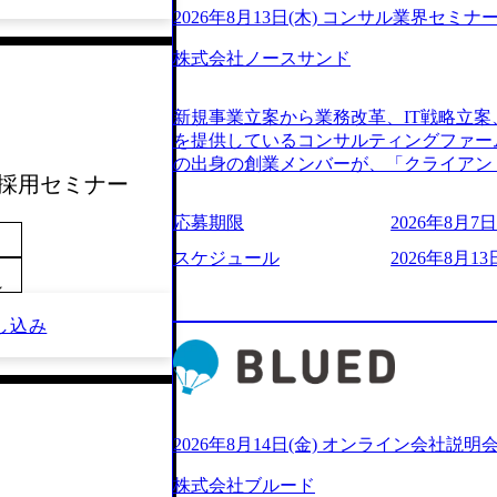
2026年8月13日(木) コンサル業界セミナ
株式会社ノースサンド
新規事業立案から業務改革、IT戦略立案
を提供しているコンサルティングファー
の出身の創業メンバーが、「クライアン
 関西採用セミナー
由に誠実に提案できる会社をつくりたい
うな家族的な組織をつくりたい」という想
応募期限
2026年8月7日(
といった大手コンサルティングファームを
様々な経歴の社員が活躍しており、働き
スケジュール
2026年8月13日
定着率が高いことから「働きがいのある
～
されている。 残業時間は平均30時間程度
し込み
ジメント、最先端テクノロジーの導入支
る。「世界をデザインする」というビジ
やかな気配りで、クライアントが本当に
価値のある成果を提供している。 2015
加の736名（2024年1月）に到達。上
いる。 人にフォーカスをして急成長す
2026年8月14日(金) オンライン会社説明
【株式会社ノースサンド 執行役員新山氏、庄司氏イ
株式会社ブルード
co.jp/consulting-firm/northsand/