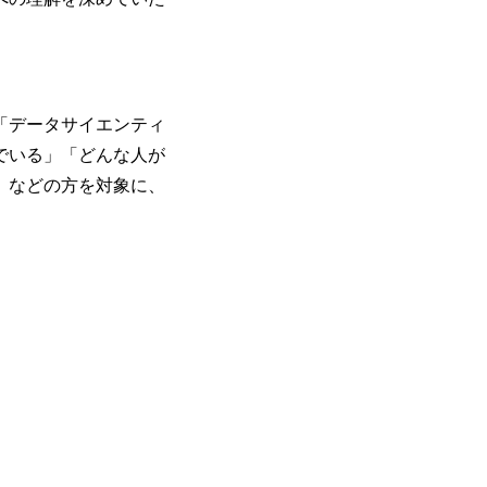
ューションを裁量をもって経験できる ・
子を育てるすべての従業員※期間：通算3
サルファーム経験者】 ・専門領域に軸
での子を育てるすべての従業員 1日2時
きる環境 ・タイトルアップでのオファー
繰り下げが可能 子の看護休暇： 子1人
実力主義でプロモーションできる（ダブ
することも可能 家族看護休暇： 5日まで取得でき、1時間単位で取得することも可
ｍｔｇでこまめに社員のキャリアについ
能 【独身寮、住宅手当制度など】 独身
ャリアを反映できるｐｊにアサインして
「データサイエンティ
の2つの寮があり、以下の入居基準を満た
ジーに強い部隊がいるため、エンジニア
でいる」「どんな人が
満33歳までの独身者 ・自宅から勤務地
提供できる ・デリバリー中心の案件も
宅手当： 本社の近くには独身寮や社宅
」などの方を対象に、
裁量や得意領域に合わせた売り上げの立て方
当を支給します。 また、独身寮は男性
名超、売上今期18億円⇒来期30億円（い
女性には住宅手当を支給します。 住宅
ームである また、成長中ファームのた
規程で定める金額を会社が支払います。 
い(ボストン・コンサルティング・グループ出身者等 (h
費用は、会社が負担します。 2026年8月18日(火)
r/taketo_kajita/)） 多様なメン
6:00 応募をご検討されている方を対象
く、新たなチャレンジが可能 100名規
・【富山】半導体製造装置の生産エンジ
グファームや総合系コンサルティングフ
候補・リーダークラス ・【砺波】半導
ー、外資系金融機関など多彩な出自で構
程の管理業務) ※主任候補・リーダークラス オン
ロジェクトワークが可能 総合コンサル
しは不要です。ご質問頂く際のみ、顔出
ライアントに対して様々なプロジェクト
いテーマのチャレンジ機会を提供してい
職率10％以下、未経験3年未満の離職率
と同水準以上の報酬制度であり、ファー