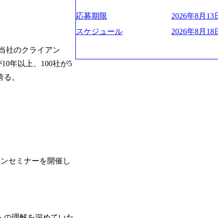
プクラスのシェアを有している 技術と
。
業にも選出されている。ITコンサルテ
決に貢献することを目指している Mission
応募期限
2026年8月13日
行う「一気通貫体制」が特長 ビジネス
未来につなぐベストパートナー Value:
Xspearと、最先端テクノロジーに深
AIの加速等により半導体需要は世界中
スケジュール
2026年8月18日
社との協力体制を築いている Xspear
装置の需要も伸長中 https://storage.googleapis.c
あり、システム開発を担当することはない https://stor
業が当社のクライアン
blic/images/20260224131045_0fee4978-bb2
oduction.appspot.com/public/images/202409
ttps://storage.googleapis.com/our-vision-pro
0年以上、100社が5
16a2_1153x543.webp メンバー情報 (https:/
1052_2abe7cb8-329e-4a45-a8f5-73d9728b2cd7
誇る。
com/our-vision-production.appspot.com/pub
山 昇吾氏: ベイカレントにてIT戦略
66-aea4-924f21977d35_1200x460.webp https:/
業戦略、成長戦略、PMI推進、業務改革
n.appspot.com/public/images/202602241311
氏：新卒でベイカレントに入社し最年少ディレ
1200x386.webp グローバル人財
威人氏：BCG出身。金融業界における
のポイントを掴み実践に強くなるための
強みを持ち、メディア・エンタメ業界にお
イザーによる自身のキャリア構築をめざ
立案を得意とする。 - 藏満 一馬氏：
現場を含む全部門でフレックスタイム制
戦略策定、新規事業立案、組織変革、規
労働時間の範囲内で、出社・退社の時刻
る。 - 天野 善仁氏：19卒PwC出身。X
バランスを図りながら効率的に働くことが
ビューページ (https://www.xspear.co.jp
インセミナーを開催し
2日制 2025年度の年間休日は125日（
り──コンサル業界の風雲児に聞く。“これから”
年間24日（4月1日入社の場合）で、入
usinessinsider.jp/article/20250205-sim
数は、翌年度に繰り越すことができます
得 (https://www.agara.co.jp/article/
は異なりますが、3～7日の連続休暇を取
港区の行政手続き100%デジタル化を支援 (https://ww
で定める勤続年数ごとに、連続5日のリ
【未経験者】 ・年収UPでのオファー 
子の看護、介護などの制度】 育児休暇： 
への理解を深めていた