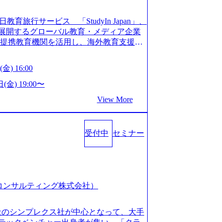
長を遂げている。 ​ 新規事業立案から業務
ストップで提供するコンサルティングファ
教育旅行サービス 「StudyIn Japan」、
員数1,209名を擁し、事業拡大を続けている。
」 を展開するグローバル教育・メディア企業
ィング会社として、社員の人間力を強み
上の提携教育機関を活用し、海外教育支援サ
2018年から6年連続で「働きがいのある会社
ベーションが高いと評価されている。 ​
 Mission:より多くの人に、グローバル
金) 16:00
、事業会社出身者など、多様な経歴の社員が
、ライフチェンジ・インフラになる Value：
全週休2日制、有給休暇初年度10日（消化
を開いて伝える、自責かつ利他の精神で動く、
(金) 19:00〜
た休暇制度を整備している。 ​ 月平均残業時
CRAZY熱狂しよう 10倍思考で攻める、失
View More
を重視した働き方が可能である。 ​ スポ
する OWNERSHIP当事者であろう み
リフレッシュ休暇など、社員同士の交流
える、チームを巻き込む SPEEDスピー
:00～20:30
動く、まず成果物をだす GRITやり抜こ
コンサル業界の動向や業務内容・会社説明・匿名の質
受付中
セミナー
を回す、結果が出るまでやり抜く 2026
ーを実施しています。 ●前回開催時のア
026年8月7日(金) 16:00 本説明会は、選考の前段
例：「コンサルタントへのイメージのぼんや
として設けたものです。評価の場ではな
業界の全体感や実際に働いていらっしゃ
もご参加いただけます。 連休中の平日夜
参考になりました」 オンライン(ZOO
取得することなく、現職への配慮なくご
スピア コンサルティング株式会社）
ン参加も可能です。 ● 当日のプログラ
内容とビジネスモデル/今後の構想・事業展
オンライン (Google Meet) ・営業・マー
会社のシンプレクス社が中心となって、大手
ャリアを検討されている方 ・転職を具体