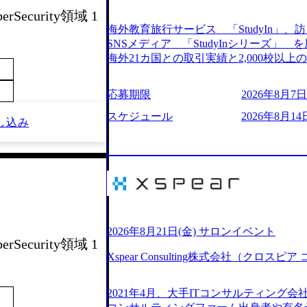
205%の売上成長を遂げるなど、急速な成
erSecurity領域 1
改革、IT戦略立案、IT導入までをワン
海外教育旅行サービス 「StudyIn」、訪日
ームである。 ​- 2025年1月時点で従業
SNSメディア 「StudyInシリーズ
「人」にフォーカスを当てたコンサルテ
海外21カ国との取引実績と2,000校以
としたサービスを提供している。 ​- - 
ービスを提供している 動画メディア事業を基盤として、留学支援・訪日教育旅
ベストカンパニー」に選出され、社員モチ
行・SNSマーケティング事業を展開している
応募期限
2026年8月7日(
大手コンサルティングファームやSIer
という選択肢を Vision:世界を代表する
活躍している。 年間休日120日以上、完
INTEGRITY誠実であろう 素直に心
スケジュール
2026年8月14日
し込み
率46.3%）、特別休暇5日など、充実し
謙虚な姿勢でウソやグチを言わない BE 
間は25時間であり、ワークライフバランス
敗を恐れずにふみだす、執着心をもって没頭
レク制度や入社者歓迎会、全社員集会、
ずから決めてみずから動く、全体最適で考
や健康をサポートする取り組みが充実している。 2026年8月13日(木) 19
ドにこだわろう 今すぐ決める、すばやく
予定 2026年8月7日(金) 16:00 
う 逆境でもブレずに続ける、改善サイクル
問コーナーなどを盛り込んだ業界セミナ
年8月14日(金) 19:00〜20:00 (60分) 2
ンケート結果 満足度：100％ 感想一
として「まず会社を知っていただく場」
りしていた部分が明確になりました」「
いため、キャリアを検討中の段階の方に
2026年8月21日(金) サロンイベント
る方の体感的なお話を伺うことができ、
erSecurity領域 1
という日程のため、在職中の方も有給を
M)
Xspear Consulting株式会社（クロ
参加いただけます。帰省先からのオンライ
ム ・会社説明(40分) 教育旅行事業の
開/入社後のキャリアパス ・質疑応答(20分) 
2021年4月、大手ITコンサルティング
ケティングなど、ビジネスサイドでのキ