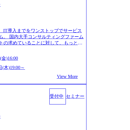
ー
、IT導入までをワンストップでサービス
ム。 国内大手コンサルティングファーム
トの求めていることに対して、もっと自
」「胸を張って会社が好きだと言えるよ
いで会社を設立 PwC・アクセンチュア
金)16:00
はじめ、SIerや事業会社出身者など、
やすく魅力的な環境が整っているため、
(木)19:00～
会社」に4年連続ベストカンパニーに選出
View More
 事業/IT戦略立案や各種プロジェクトマネ
援までワンストップでサービスを提供す
ョンを掲げ、クライアント目線のきめ細
受付中
セミナー
求めていることは何かを追究し、本当に
年創業ながら、従業員数が1年で300人強増
場を目指し、さらに採用のスピードを上げて
る唯一無二のコンサルティングファーム
会
ンタビュー】 (https://my-vision.
interview01) ノースサンドは2015年に設立され、前年比