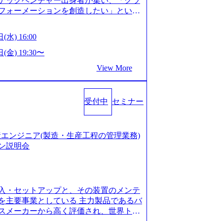
テックベンチャー出身者が集い、「クラ
たい段階の方 ・東京・大阪での勤務を希
フォーメーションを創造したい」という
クノロジーがビジネスの成功に大きな影響
ってFintech業界を中心に最先端テクノ
(水) 16:00
ウハウを活かしつつ、あらゆる業種・業
支援するために、戦略策定、組織改革、
(金) 19:30〜
ンサルティングサービスを一気通貫で提
View More
ィングファーム） 社名の由来は”DXエ
mplexないでは金融以外の領域にX（クロ
は金融が強い企業として認知されていたが、
受付中
セミナー
ToC事業を始め、パブリック、製造業、
強みのあるファーム。 ワンプール制では
を活用したいなどの希望は考慮してのア
たい方でも幅広に経験を積みたい方でも、
の生産エンジニア(製造・生産工程の管理業務)
age.googleapis.com/our-vision-pr
ン説明会
925204135_93b1bff3-f71c-4bc9-8bd9-72a8a482
is.com/our-vision-production.appspot.com/pu
-4e86-a85a-8649e1c532f9_956x512.webp http
ction.appspot.com/public/images/202505021528
入・セットアップと、その装置のメンテ
1x517.webp https://storage.googleapis.com/ou
ages/20250502152831_721b100c-62c9-4258-aa0
を主要事業としている 主力製品であるバ
シンプレクス社は、FinTech領域に強みを持つITコン
スメーカーから高く評価され、世界トッ
界のFinTech RankingsTop 100企