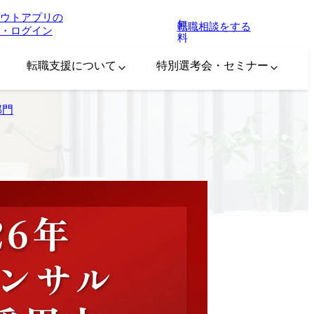
ウトアプリの
無
転職相談をする
・ログイン
料
転職支援について
特別選考会・セミナー
部門