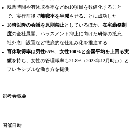
残業時間や有休取得率など約10項目を数値化すること
で、実行前後で
離職率を半減
させることに成功した
18時以降の会議を原則禁止
としているほか、
在宅勤務制
度
の全社展開、ハラスメント抑止に向けた研修の拡充、
社外窓口設置など徹底的な仕組み化を推進する
育休取得率は男性65%
、
女性100%と全国平均を上回る実
績
を持ち、女性の管理職率も21.8%（2023年12月時点）と
フレキシブルな働き方を提供
選考会概要
開催日時