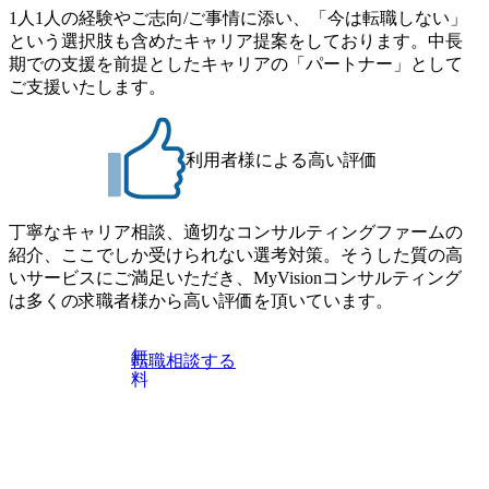
・プログラム期間中はコンサルタントとの食事会、プロジ
1人1人の経験やご志向/ご事情に添い、「今は転職しない」
流改革/需給プロセス改革)【SSC SU】 ・SCM/ECMデータ・
ェクトのご紹介、ケースワークショップなどを実施します
という選択肢も含めたキャリア提案をしております。中長
プロセス分析・AI活用_Sustainable SCM Strategy Unit(Strategy
・10月17日(土)開催の選考会にて採用面接を実施する予定で
期での支援を前提としたキャリアの「パートナー」として
Consultant職)≪東京・大阪≫ ・コンサルタント(SCS SUオー
す ※ご都合が合わない方は別途調整いたします 初回プロ
ご支援いたします。
プンポジション)【SCS SU】 ※当日は全体での会社説明な
グラム : ベイン東京オフィス(六本木) ※イベントによりオン
どはなく、個別選考のみの実施を予定しています ※1名あた
ラインまたはオフラインの実施 ※東京オフィスのみのご応
りの拘束時間は1時間～最大2時間半程度を想定しています
募となります。他オフィス希望を含めたご応募はお受けい
※1次面接と最終面接の間をなるべく空けないよう調整して
利用者様による高い評価
たしかねますのでご了承ください ● フルタイムでの職務経
おりますが、調整が叶わないケースもございます オンライ
歴を2年以上お持ちの方で、東京オフィスのコンサルタント
ン 書類選考通過者
ポジションに応募意思がある方 ● 英語・日本語ともにビジ
丁寧なキャリア相談、適切なコンサルティングファームの
ネスレベルの方 ※日本語が母国語でない方は日本語能力
紹介、ここでしか受けられない選考対策。そうした質の高
試験N1またはそれ相当の上級レベルの日本語力(会話・読解
いサービスにご満足いただき、MyVisionコンサルティング
力)
は多くの求職者様から高い評価を頂いています。
無
転職相談する
料