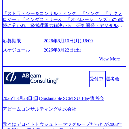
ス (https://prtimes.jp/main/html/rd/p/000000622.000010591.html) Y
ouTube（【公式】レバレジーズCh） (https://www.youtube.co
「ストラテジー＆コンサルティング」「ソング」「テクノ
m/@leveragesCh) レバレジーズで活躍するメンバー紹介！〜
ロジー」「インダストリーX」「オペレーションズ」の5領
管理職種編 〜 (https://www.youtube.com/watch?v=RETwZKac2
域に分かれ、経営課題の解決から、研究開発・デジタル・
UI) レバレジーズで活躍するメンバー紹介！〜 営業職種編
マーケティング・ITシステムの導入など、コンサルティン
〜 (https://www.youtube.com/watch?v=XJ7Eam0onXA) 創業以
グ領域からその実行的側面であるITサービスの提供まで一
来黒字を維持し、急成長中でありながら安定した事業を展
応募期限
2026年8月10日(月) 16:00
貫して支援する総合系・IT系ファームである あらゆる産業
開し、高い安定性を持つ企業へと成長している 10年後に1兆
において非常に良質な顧客基盤を築いており、Fortune Globa
スケジュール
2026年8月22日(土)
円を目指す日本にもなかなかないメガベンチャー。創業か
l 500社の80％以上の企業をクライアントとして抱えている
ら黒字経営。年間130%成長 https://storage.googleapis.com/our-
View More
手掛けたプロジェクトは「ファーストリテイリングにおけ
vision-production.appspot.com/public/images/20251030164405_5c
るグローバル化」「資生堂グループのDX化支援」「ヴィヴ
527843-d227-4df8-b86c-5587f843fdf6_1200x471.webp https://stor
age.googleapis.com/our-vision-production.appspot.com/public/imag
ィアン・ウエストウッドの製品開発」など多岐にわたる コ
es/20251030164946_dc0888f6-0539-4887-84d7-34c8d8544226_1
受付中
選考会
ンサルティング活動のみならず、2021年にはKDDIと合弁会
200x666.webp 年間100億円規模の投資の元、10以上もの新規
社「ARISE analytics」を設立し、人工知能とデータアナリテ
事業を立ち上げているため様々な業界を経験することが可
ィクス技術で新たなイノベーションを創出する活動や、デ
能 社内転職が活発であり、多様なスキルを1社で身に着ける
ジタル人材育成の支援も盛んに行う 採用資料 (https://www.ac
2026年8月23日(日) Sustainable SCM SU 1day選考会
ことが可能 事業開発・運用を内包かする「オールインハウ
centure.com/content/dam/accenture/final/accenture-com/document-
ス」型の組織体。社内スカウトや社内公募制度を用いて主
アビームコンサルティング株式会社
2/Accenture-Recruiting-Brochure.pdf#zoom=50) 女性の活躍につ
体的かつ柔軟なキャリア形成が可能。 https://storage.googleap
いて (https://www.accenture.com/content/dam/accenture/final/caree
is.com/our-vision-production.appspot.com/public/images/20251030
rs/corporate/document/women-brochure.pdf#zoom=50) 社員発信
元々はデロイトトウシュトーマツグループだったが2003年
165942_70f09968-1b27-43e6-b849-1cd107c4f488_1200x698.web
のキャリアブログ (https://www.accenture.com/jp-ja/blogs/japan-