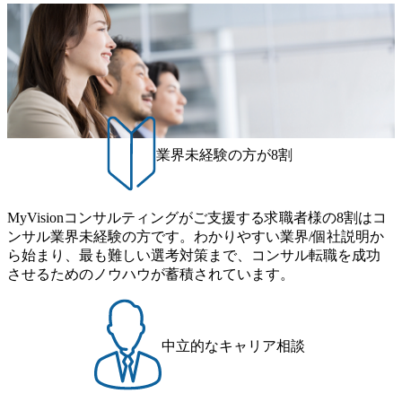
といえばSAPをはじめとしたシステム、とイメージされる
きます。 ● 勤務地 東京都渋谷区渋谷3丁目6-7 渋谷金王タワ
ム ※初回プログラム : 8月29日(土)10:00～13:30 2026年8月12
こともあるが実態としては経営戦略策定や新規事業立案な
ー 事業所内禁煙(入居する施設に喫煙専用室あり) ・就業規
日(水) 16:00 Bain & Company Tokyoでは、「Tokyo Be Bold Pr
どのトップラインを上げるための戦略案件も多く存在 特に
則により就業時間内の喫煙を全面的に禁止 ・禁煙サポート
ogram (女性候補者向け選考支援プログラム)」を実施いたし
スポーツ&エンターテイメント領域ではBig4に先んじて注力
制度あり オンライン ● 必須要件 以下いずれかのご経験をお
ます。クライアントに斬新なソリューションを提供し、複
し、業界内で大きな存在感を誇る 社員の多様化する生活ス
持ちの方 ・システム・ソフトウェア開発経験3年以上 ・要
雑な経営課題を解決するために、チームのダイバーシティ
タイルやライフイベントに対応した働きやすい職場環境を
件定義～基本設計など上流経験2年以上 ・PMO経験2年以上
は欠かせません。是非、ユニークな視点と高い志を持つ女
実現するため、さまざまなサポート制度を導入している 多
● 歓迎要件 ・要件定義から詳細設計までのいずれかの上流
性の皆様に多数ご参画頂きたいと考え、プログラムを開催
文化理解や女性の活躍推進などの取り組み、また、フレッ
工程の経験 ・サブリーダー以上のマネジメント経験 ・お客
致します。 「未経験では難しいのではないか」、「実際女
業界未経験の方が8割
クス制度やフリーロケーション制度、フルリモート制度な
様との折衝経験、交渉経験 ・組織課題に対して主体的に業
性はどのように活躍をしているのか」、「ケース面接の経
どの多様な働き方をサポートする制度が整備されている 202
務改善に取り組まれたご経験 ・アジャイル/スクラムへの興
験がなく対策の仕方が知りたい」などのお声をたくさんい
6年8月23日(日) 9:00～18:00終了 2026年8月12日(水) 16:00 202
味関心 ● 求める人物像 ・リーダーシップが取れる方/一人称
ただいているため、今回のプログラムでは現役の面接官と
6年8月23日(日)にSustainable SCM SU 1day選考会を開催いた
MyVisionコンサルティングがご支援する求職者様の8割はコ
で主体的に動ける方 ・年齢にこだわらず、アドバイスを素
食事などのカジュアルな交流、実際のプロジェクトのケー
します。 当SUは「GlobalでのSCM構築」や「物流・調達コ
ンサル業界未経験の方です。わかりやすい業界/個社説明か
直に受け取れる方 ・推進力のある方
ススタディ、1対1の模擬面接等、複数のセッションを約1か
ストの構造改革」といった伝統的なテーマに留まらずクラ
ら始まり、最も難しい選考対策まで、コンサル転職を成功
月の期間に渡り行い、選考にご参加いただきます。コンサ
イアントがこれから取組むべき「グリーントランスフォー
させるためのノウハウが蓄積されています。
ルタント未経験の方でも、戦略コンサルタントの具体的な
メーション」、「サーキュラーエコノミー(循環経済)」とい
仕事内容からお話をさせていただきますので、戦略コンサ
った社会課題やテーマに対して、グローバル知見と最新の
ルティングにご興味をお持ちの方は、この機会にぜひご応
事例などを基に企業の構造改革と社会価値の創造の取り組
募ください。 ● 応募後のフロー ・書類選考後、対象者の方
みを行うプロフェッショナルチームです。 今回1day選考対
中立的なキャリア相談
にはWebテストを8月20日までに受験いただきます ・8月21
象となるポジションは下記となります。 ・コンサルタント
日までにプログラム参加者をご案内します ・初回プログラ
(調達改革・設備O&M)【SCS SU】 ・コンサルタント(ECM/
ム : 8月29日(土)10:00～13:30 @ベイン東京オフィス(六本木)
SCM構想・PLM/MES改革)【SSC SU】 ・コンサルタント(物