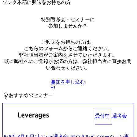
ソング本部に興味をお持ちの方
特別選考会・セミナーに
参加しませんか？
ご興味をお持ちの方は、
こちらのフォームからご連絡
ください。
弊社担当者がご案内をさせていただきます。
既に弊社へのご登録がお済の方は、弊社担当者に直接お問
い合わせください。
参加を申し込む
無
料
おすすめのセミナー
受付中
選考会
2026年8月22日(土) 1day選考会_デジタルイノベーション事