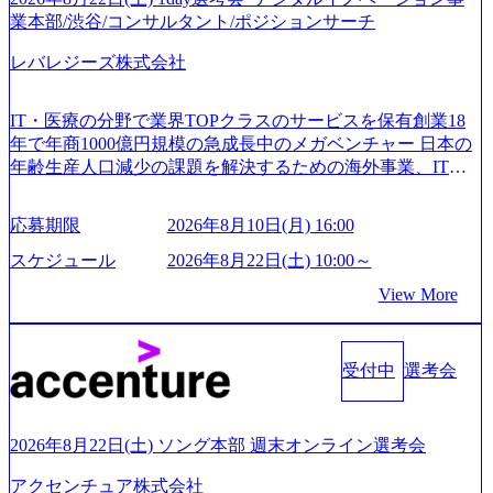
業本部/渋谷/コンサルタント/ポジションサーチ
レバレジーズ株式会社
IT・医療の分野で業界TOPクラスのサービスを保有創業18
年で年商1000億円規模の急成長中のメガベンチャー 日本の
年齢生産人口減少の課題を解決するための海外事業、IT事
業、医療・介護事業、若手キャリア、新規事業といった40
以上の事業を展開する オールインハウスの組織体制をとっ
応募期限
2026年8月10日(月) 16:00
ており社内で新しい事業開発などの人員調達できる 独立資
本経営をとっており、事業創造の自由度が高い https://storag
スケジュール
2026年8月22日(土) 10:00～
e.googleapis.com/our-vision-production.appspot.com/public/image
View More
s/20240925162633_7242d0de-3e54-4f03-b076-00318d5c0dff_120
0x644.webp レバレジーズ株式会社 会社説明資料 (https://spea
kerdeck.com/leverages/leverages-hui-she-shao-jie-zi-liao-zhong-tu-
cai-yong-xiang-ke) 「働く人」「事業・サービス」「カルチャ
受付中
選考会
ー」など、レバレジーズのリアルを取り上げています！ (htt
ps://melev.leverages.jp/) レバレジーズグローバル、大分県より
「外国人留学生等受入環境整備事業委託業務」を受託 (http
2026年8月22日(土) ソング本部 週末オンライン選考会
s://prtimes.jp/main/html/rd/p/000000612.000010591.html) レバレ
ジーズ、モチベーション管理システム「NALYSYS」リリー
アクセンチュア株式会社