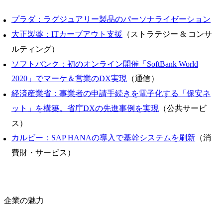
プラダ：ラグジュアリー製品のパーソナライゼーション
大正製薬：ITカーブアウト支援
（ストラテジー & コンサ
ルティング）
ソフトバンク：初のオンライン開催「SoftBank World
2020」でマーケ＆営業のDX実現
（通信）
経済産業省：事業者の申請手続きを電子化する「保安ネ
ット」を構築。省庁DXの先進事例を実現
（公共サービ
ス）
カルビー：SAP HANAの導入で基幹システムを刷新
（消
費財・サービス）
企業の魅力