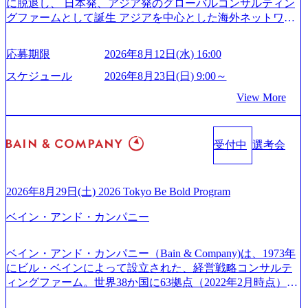
に脱退し、 日本発、アジア発のグローバルコンサルティン
p ## 働き方／WLB／待遇 内装8億円超のかっこいいオフィ
careers-blog) 江川社長が語る「105点経営」 (https://business.ni
グファームとして誕生 アジアを中心とした海外ネットワー
スがあり、 働き甲斐のあるランキング、新卒注目ランキン
kkei.com/atcl/gen/19/00604/021600008/) 規模拡大で成功する理
クを通じ、各国や地域に即したグローバル・サービスを提
グ受賞歴多数 あえての未上場であり株主からの圧力がない
由【コンサル業界俯瞰マップ】 (https://diamond.jp/articles/-/34
供している日系最大級の総合コンサルティングファーム
ため事業創造の自由度が高く、赤字事業でも投資して長期
6218) 大手広告代理店出身者などマーケティングのトップ人
応募期限
2026年8月12日(水) 16:00
『Build Beyond As One ®.』をブランドメッセージに掲げ、
的な成長を若手に任せられる環境 対面でのコミュニケーシ
材が集結するワケ (https://markezine.jp/article/detail/45446) エン
企業や組織の変革を通じて社会や産業の課題を解決し、未
ョンメリットを重視するため出社勤務。1日の労働時間平均
スケジュール
2026年8月23日(日) 9:00～
ジニアからコンサルタントへ。会社に入って、何が変わっ
来のありたい姿を実現するとともに、クライアント変革の
9.2時間、有休消化率81%(2024年度の年間データ、エンジニ
た？ (https://www.businessinsider.jp/post-288838) プラダ：ラグ
View More
確実な実現と社会的価値及び経済的価値の追求にも貢献 NE
ア組織） 2026年8月22日(土) 10:00～最長16:00 2026年8月10
ジュアリー製品のパーソナライゼーション (https://www.acce
Cとの戦略的資本提携も実現して、現在はNECのグループ会
日(月) 16:00 ※応募者が定員を上回る場合は、厳正なる審査
nture.com/jp-ja/case-studies/song/prada-luxury-product-customizati
社であり、戦略、業務改革、IT、組織・人事、アウトソー
の上参加者を決定させていただきます。ご了承ください。
on) 大正製薬：ITカーブアウト支援 (https://www.accenture.co
受付中
選考会
シングなどの専門知識と、豊富な経験を持つ約6,000名を超
● 当日の流れ 受付 → 会社説明会 → 面接(会社説明会終了
m/jp-ja/case-studies/consulting/taisho-pharmaceutical)（ストラテ
えるプロフェッショナルを有する 金融、製造、流通、エネ
後、随時ご案内) ※全てリモートにて実施します。 ※参加
ジー & コンサルティング） ソフトバンク：初のオンライン
ルギー、情報通信、公共事業など幅広い分野をクライアン
される方に個別に当日の面接案内をお送りいたします。 ※
開催「SoftBank World 2020」でマーケ＆営業のDX実現 (http
トとしている SAP領域においては日本市場No.1を誇り、全
通常の選考フローと異なり、事前に適性検査をご受検いた
2026年8月29日(土) 2026 Tokyo Be Bold Program
s://www.accenture.com/jp-ja/case-studies/communications-media/so
世界で6,400件以上、日本国内で企業最多の5,399件のSAP認
だきます。 ● 詳細 デジタルイノベーション事業部でのポジ
ftbank)（通信） 経済産業省：事業者の申請手続きを電子化
ベイン・アンド・カンパニー
定コンサルタント資格を取得している また、日本国内企業
ションサーチになります。 ご経験やスキル、そして適性や
する「保安ネット」を構築。省庁DXの先進事例を実現 (http
として最多の3,200件のSAP S/4HANA®認定コンサルタント
志向性に合わせて、以下のいずれかの役割でご活躍いただ
s://www.accenture.com/jp-ja/case-studies/public-service/meti-indust
資格も保有、さまざまな業界・業種でのプロジェクト実績
きます。 ※本求人はレバテック株式会社の雇用となりま
ry-safety-network)（公共サービス） カルビー：SAP HANAの
ベイン・アンド・カンパニー（Bain & Company)は、1973年
と蓄積されたノウハウを基に独自の方法論やテンプレート
す。 ※案件によっては客先に出向いての作業も発生しま
導入で基幹システムを刷新 (https://www.accenture.com/jp-ja/ca
にビル・ベインによって設立された、経営戦略コンサルテ
を開発し、それらを活用してお客様に最適なSAPコンサル
す。 ＜ITコンサルタント＞ Webアプリケーション、SaaS系
se-studies/consumer-goods-services/calbee)（消費財・サービ
ィングファーム。世界38か国に63拠点（2022年2月時点）、
ティングサービスを提供する https://storage.googleapis.com/our
の領域において、大手・ベンチャー・スタートアップ企業
ス） 世界49カ国に約73万人以上（2024年5月時点）の社員を
東京オフィスは1982年に開設。 「コンサルタントがクライ
-vision-production.appspot.com/public/images/20240925132728_9
に対する課題解決支援を行います。 直近の案件では、大規
擁し、世界120以上の国の企業を顧客に売上641億ドルを誇