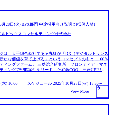
10月28日(火) BPX部門 中途採用向け説明会(損保人材)
ドルビックスコンサルティング株式会社
グは、大手総合商社である丸紅が「DX（デジタルトランス
新たな価値を育て上げる」というコンセプトのもと、100％
ティングファーム。 三菱総合研究所、フロンティア・マネ
ティングで戦略案件をリードした武藤COO、三菱UFJリサ
略チームの立ち上げを担った車谷MDなどのコンサルティ
率いる。 立ち上げ当初は丸紅グループ内のコンサルティン
木) 16:00
スケジュール
2025年10月28日(火) 18:30～
近ではメンバーの成長もあり、グループ外案件が5割程度ま
大予定 モビリティーやヘルスケア、建設、出版など、さま
View More
おり、特に出版領域では複数の大手出版社と丸紅グループ
D（Radio Frequency Identification）を用いた在庫
築を進めるなどの成果が生まれている。 2025年10月28日
5年10月23日(木) 16:00 この度、ビジネスプロデュース&トランスフ