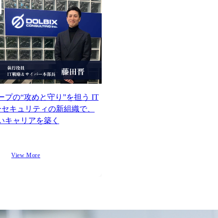
レクター（高度な専門性と優
れた経営能力を用いて
DOLBIXの成長に責任を持つ
役割）
プの“攻めと守り”を担う IT
ーセキュリティの新組織で、
いキャリアを築く
View More