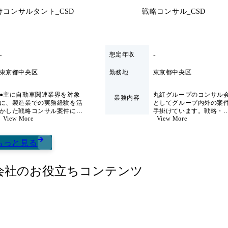
●特定のIT製品の導入だけで
コンサルタント_CSD
戦略コンサル_CSD
のを変えていきたい方 ●総合
リードし、どこでも戦える地力
-
-
想定年収
東京都中央区
勤務地
東京都中央区
●主に自動車関連業界を対象
丸紅グループのコンサル
業務内容
に、製造業での実務経験を活
としてグループ内外の案
かした戦略コンサル案件に加
手掛けています。戦略・
View More
View More
え、他ファームには無い、非
M&A、経営管理・業務変
常に特徴的なサービスの提供
革、組織人事などの経営
も行っています。詳しくは個
する幅広い知識を基に、
もっと見る
別にご説明いたします。 ●製
かつ複合的な経営課題の
造業案件へのアサインが中心
を担います。 特定の領域での
となりますが、育成の観点で
専門性を軸に、経営課題
会社
は製造業以外の経験が製造業
のお役立ちコンテンツ
に対応できるような「軸
案件での価値向上に繋がると
るゼネラリスト」として
いう考え方を持っており、製
ャリアパスを歩んで頂く
造業以外の案件へのアサイン
く、幅広い案件に携わっ
も積極的に行っています。 主
きます。 「コンサルケイ
に下記のような案件を担当し
リティと総合商社の事業
て頂きます。 ・経営／事業戦
の掛け算」により、従来
略策定 ・新規事業企画・推進
ンサルサービスの範疇に