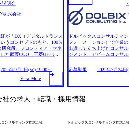
イン説明会
考スピードを合わせたい方にお
ォーメーション本部の説明会
業日以降となります 状況によ
が直接部門紹介やご質問に回答
グ株式会社
 M&Aに伴う事業構造変化、
ング会社、シンクタンク、S
キュリティは、分けて扱えない
て、 システム改修を伴う案件
C)本部はグローバル総合商社グループで
革やデジタル活用に関わる業務
て2026年に創設しました。本
紅が「DX（デジタルトランス
ドルビックスコンサルティン
解決に関わり、将来的にはIT
いうコンセプトのもと、100％
フォーメーション）で企業の
で希少なハイブリッド人材を目指
合研究所、フロンティア・マネ
出資して立ち上げたコンサル
再編に伴う基幹システムグランド
た武藤COO、三菱UFJリサ
ジメント、アビームコンサル
、施策実行(CSIRT運営、サ
車谷MDなどのコンサルティ
ーチ＆コンサルティングで戦
ト対応(ITデューデリジェンス
紅グループ内のコンサルティン
ング業界の猛者がファームを
2025年9月2日(火) 19:00～
応募期限
2025年7月24日(木
産 AIドリブン業務変革推進 <
、グループ外案件が5割程度ま
グ案件が中心であったが、直
ステム部門等でITシステムの企
スケア、建設、出版など、さま
View More
で増えており、今後さらに拡
ベンダー等で顧客企業へのプリセ
数の大手出版社と丸紅グループ
ざまな業界や領域を支援して
にITプロダクトを活用した経験
dentification）を用いた在庫
でジョイントベンチャーを設立し、RFI
ース、RPAなど) ●システム
ている。 2025年9月2日
管理・流通ソリューションの構
会社
の求人・転職・採用情報
経験 ●経理・財務部門等のバッ
の度、サステナビリティ&イノベーション本
(火) 19:00～20:00 202
特定、ITツール適用など) ●デ
ンサルタントが案件事例ご紹介
きます。 当日は部門のコン
 ●ITガバナンス・標準プロセス整
)
きます。 オンライン(Teams)
件の参画経験(日本語以外のプロ
スコンサルティング株式会社
ドルビックスコンサルティング株式会
イバー/ガバナンス/業務変革の