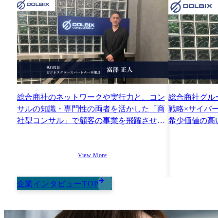
総合商社のネットワークや実行力と、コン
総合商社グルー
サルの知識・専門性の両者を活かした「商
戦略×サイバ
社型コンサル」で顧客の事業を飛躍させる
希少価値の高
【DOLBIX ビジネスグロースパートナー本
部 富澤氏】
View More
企業インタビューTOP