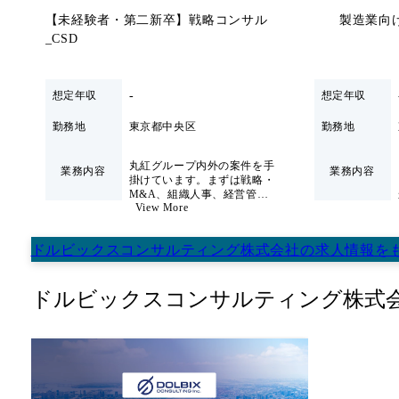
上流から関わるコンサルタントにキャリアシフトしたい方 
【未経験者・第二新卒】戦略コンサル
製造業向け
なく、ベンダーフリーな立場で顧客の業務・仕組みそのも
_CSD
商社の多様な経営課題に向き合い、「内側」から変革を
を身に着けたい方
-
想定年収
想定年収
勤務地
東京都中央区
勤務地
丸紅グループ内外の案件を手
業務内容
業務内容
掛けています。まずは戦略・
M&A、組織人事、経営管
View More
理・業務変革など幅広い案件
により経営全般に対する知見
を積みつつ、自身の「軸」と
ドルビックスコンサルティング株式会社
の
求人情報
を
なる専門性を見出していただ
きます。 下記のような幅広い
領域の案件を担当して頂きな
ドルビックスコンサルティング株式
がら、自身の志向と適性を踏
まえて、徐々に特定領域の専
門性を高めていきます。 ・経
営/事業戦略策定 ・M&A戦略
策定/推進支援(FA・
BDD)/PMI ・経営管理体系構
築 ・業務高度化・効率化 ・
組織変革/人材戦略策定 ・人