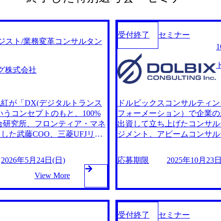
受付終了
セミナー
トラテジスト/業務変革コンサルタン
グ株式会社
紅が「DX(デジタルトランス
ドルビックスコンサルティン
うコンセプトのもと、100%
フォーメーション）で企業の
合研究所、フロンティア・マネ
出資して立ち上げたコンサル
た武藤COO、三菱UFJリサ
ジメント、アビームコンサル
車谷MDなどのコンサルティン
ーチ＆コンサルティングで戦
グループ内のコンサルティング
ング業界の猛者がファームを
2026年5月24日(日)
応募期限
2025年10月23日(
グループ外案件が5割程度まで
グ案件が中心であったが、直
ケア、建設、出版など、さまざ
View More
で増えており、今後さらに拡
の大手出版社と丸紅グループで
ざまな業界や領域を支援して
ntification)を用いた在庫管理・
でジョイントベンチャーを設立し、RFI
026年5月24日(日) 202
管理・流通ソリューションの構
受付終了
セミナー
終面接)が完了する選考会です 平日
(火) 18:30～19:30 202