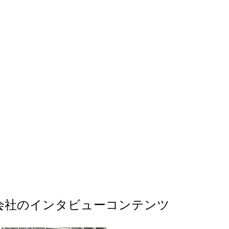
支援 ・M&A戦略策定／推進
しない事業展開を図って
支援（FA・BDD・PMI） ・
り、通常のコンサル案件
製造関連DX支援 ・経営管理
えて自社事業/サービスの
体系構築 ・組織変革／人材戦
に携わって頂く場合も有
略策定 ●キャリアパスについ
す。 大手には無いブティック
 ドルビックスコンサルティ
系ならではの良さと、大
ングでは、プロフェッショナ
社系故の強み/特徴を兼ね
ルとしてレベルアップできる
たコンサルファームです。
キャリアパスを用意していま
手商社の事業資産を活用
す。 ・STEP01：ビジネスア
従来のコンサルの枠に囚
ナリスト（プロジェクトメン
ない挑戦に取り組んでい
バーとして業務を遂行する役
す。
割） ・STEP02：コンサルタ
ント（プロジェクトメンバー
として主体的に業務を遂行す
る役割） ・STEP03：シニア
コンサルタント（プロジェク
トの中心メンバーとして業務
を遂行する役割） ・
STEP04：マネージャー（プ
ロジェクトマネージャーとし
て組織・プロジェクトをリー
ドする役割） ・STEP05：シ
ニアマネージャー（DOLBIX
を代表するプロジェクトマネ
会社
のインタビューコンテンツ
ージャーとして組織・プロジ
ェクトをリードする役割） ・
STEP06：マネージングディ