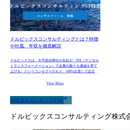
事制度構築 将来的には、いず
れかの領域に専門性を持ちつ
つも経営全般の課題解決がで
きる「軸のあるゼネラリス
ト」を目指して頂きます。
て
ドルビックスコンサルティングとは？特徴
や社風、年収を徹底解説
ドルビックスは、大手総合商社の丸紅が「DX（デジタル
トランスフォーメーション）で企業の新たな価値を育て
上げる」というコンセプトのもと、100%出資して設立し
たコンサルティングファームです。
View More
お役立ちコンテンツTOP
ドルビックスコンサルティング株式