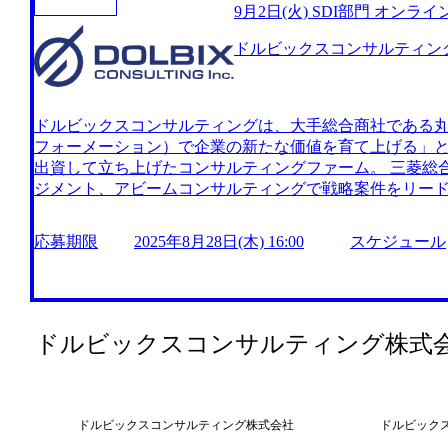
9月2日(火) SDI部門 オンラ
は忙しく、面接時間の確保が難しい方や、併願企業に選
勧めです 選考は当日中に完結しますが、内定通知は翌営
ドルビックスコンサルティン
り、別日に改めて再面接させていただく可能性があります
ランサムウェア被害の常態化など、IT戦略とサイバーセ
経営課題になっています。IT Strategy & Cyber(IS
培った知見を基に、IT×サイバーを一体で構想する組織とし
ドルビックスコンサルティングは、大手総合商社である丸
ポジションは商社グループ内・外問わず、幅広い経営課題
フォーメーション）で企業の新たな価値を育て上げる」と
× サイバー × ビジネス × ガバナンスを横断可能な市場
出資して立ち上げたコンサルティングファーム。 三菱総
すことができます。 <プロジェクト例> 総合商社 事業
ジメント、アビームコンサルティングで戦略案件をリードし
デザイン 総合商社 グループサイバーセキュリティ戦略策定
ーチ＆コンサルティングで戦略チームの立ち上げを担った
プライチェーンリスク対応強化) 製造業 M&Aカーブアウ
ング業界の猛者がファームを率いる。 立ち上げ当初は丸
応募期限
2025年8月28日(木) 16:00
スケジュール
～PMI対応) 通信業 セキュリティ事業拡大戦略策定 不動
グ案件が中心であったが、直近ではメンバーの成長もあり
以下のいずれかの経験> ●事業会社のDX推進部門/情報シ
で増えており、今後さらに拡大予定 モビリティーやヘル
画・導入プロジェクトの参画経験 ●SIer/ソフトウェア
ざまな業界や領域を支援しており、特に出版領域では複
ールス、DX推進支援、システム開発の実務経験 ●主体的
でジョイントベンチャーを設立し、RFID（Radio Frequency I
(データ分析・可視化、ローコード・ノーコード、オープンソ
管理・流通ソリューションの構築を進めるなどの成果が生まれ
ドルビックスコンサルティング株式
導入プロジェクトにおける上流フェーズ(構想～要件定義)
(火) 19:00～20:00 2025年8月28日(木) 16:00 こ
クオフィス業務のBPR経験(現状業務分析、改善ポイントの
部の説明会を開催させていただきます。 当日は部門のコ
ータ分析(BI/DWH)、データ連携(EAI/ETL)の導入経験
や質問に直接回答させていただきます。 オンライン(Teams
備、ITDD/ITPMI工程への参画経験 ●クロスボーダー案
ドルビックスコンサルティング株式会社
ドルビック
ジェクト言語での実務対応) ●今までの経験を基に、IT/サ