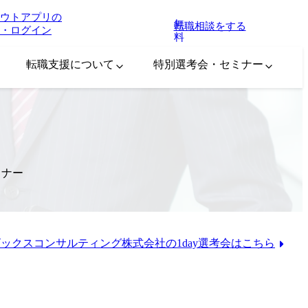
ウトアプリの
無
転職相談をする
・ログイン
料
転職支援について
特別選考会・セミナー
ミナー
ックスコンサルティング株式会社の1day選考会はこちら