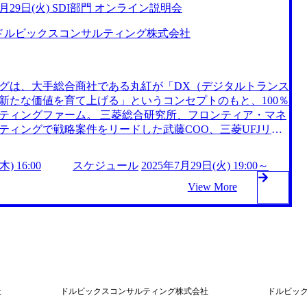
7月29日(火) SDI部門 オンライン説明会
を開催させていただきます。 当日は部門のコンサルタント
させていただきます。 オンライン(Teams) コンサルティ
ドルビックスコンサルティング株式会社
Ierないしは、金融機関・グループのシステム関連会社に
・プロジェクト経験がある方(2年以上)、 または、業務変
の経験(2年以上) └PMOだけの経験も可
グは、大手総合商社である丸紅が「DX（デジタルトランス
新たな価値を育て上げる」というコンセプトのもと、100％
ティングファーム。 三菱総合研究所、フロンティア・マネ
ティングで戦略案件をリードした武藤COO、三菱UFJリサ
略チームの立ち上げを担った車谷MDなどのコンサルティ
率いる。 立ち上げ当初は丸紅グループ内のコンサルティン
) 16:00
スケジュール
2025年7月29日(火) 19:00～
近ではメンバーの成長もあり、グループ外案件が5割程度ま
大予定 モビリティーやヘルスケア、建設、出版など、さま
View More
おり、特に出版領域では複数の大手出版社と丸紅グループ
D（Radio Frequency Identification）を用いた在庫
築を進めるなどの成果が生まれている。 2025年7月29日
5年7月24日(木) 16:00 この度、SDI部門の説明会を開催させていただ
サルタントが案件事例ご紹介や質問に直接回答させていただ
社
ドルビックスコンサルティング株式会社
ドルビッ