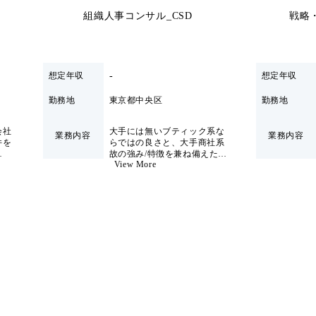
組織人事コンサル_CSD
戦略・
-
想定年収
想定年収
勤務地
東京都中央区
勤務地
会社
大手には無いブティック系な
業務内容
業務内容
件を
らではの良さと、大手商社系
故の強み/特徴を兼ね備えたコ
View More
ンサルファームです。 大手商
に関
社の事業資産を活用し、従来
複雑
のコンサルの枠に囚われない
解決
挑戦に取り組んでいます。 昨
今の経営課題は人材マネジメ
全般
ントと不可分であり、従来の
の有
戦略コンサルタントだけでは
のキ
対応できません。一方で「人
べ
事コンサルタント」では対応
て頂
できず「人事に強みを持つ戦
パビ
略コンサルタント」が求めら
資産
れています。 人事に強みを持
のコ
つ戦略コンサルタントとして
限定
CHRO人材の輩出を目指した