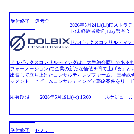
受付終了
選考会
2026年5月24日(日)ITス
ト(未経験者歓迎)1day選考会
ドルビックスコンサルティン
ドルビックスコンサルティングは、大手総合商社である丸
フォーメーション)で企業の新たな価値を育て上げる」とい
出資して立ち上げたコンサルティングファーム。 三菱総
ジメント、アビームコンサルティングで戦略案件をリードし
ーチ&コンサルティングで戦略チームの立ち上げを担った
グ業界の猛者がファームを率いる。 立ち上げ当初は丸紅
応募期限
2026年5月19日(火) 16:00
スケジュール
案件が中心であったが、直近ではメンバーの成長もあり、
増えており、今後さらに拡大予定 モビリティーやヘルス
まな業界や領域を支援しており、特に出版領域では複数
ジョイントベンチャーを設立し、RFID(Radio Frequency Ide
流通ソリューションの構築を進めるなどの成果が生まれている。 2
受付終了
セミナー
6年5月19日(火) 16時 1日で面接プロセス(一次面接、最