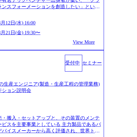
や有名テックベンチャー出身者が集い、「クラ
を進めたい段階の方 ・東京・大阪での勤務を希
ランスフォーメーションを創造したい」という
ム テクノロジーがビジネスの成功に大きな影響
にわたってFintech業界を中心に最先端テクノ
月12日(水) 16:00
スのノウハウを活かしつつ、あらゆる業種・業
大化を支援するために、戦略策定、組織改革、
8月21日(金) 19:30〜
どのコンサルティングサービスを一気通貫で提
View More
サルティングファーム） 社名の由来は”DXエ
”simplexないでは金融以外の領域にX（クロ
昔前は金融が強い企業として認知されていたが、
受付中
セミナー
現在はToC事業を始め、パブリック、製造業、
幅広く強みのあるファーム。 ワンプール制では
スキルを活用したいなどの希望は考慮してのア
に着けたい方でも幅広に経験を積みたい方でも、
造装置の生産エンジニア(製造・生産工程の管理業務)
/storage.googleapis.com/our-vision-pr
ジション説明会
20240925204135_93b1bff3-f71c-4bc9-8bd9-72a8a482
oogleapis.com/our-vision-production.appspot.com/pu
3-87ef-4e86-a85a-8649e1c532f9_956x512.webp http
-production.appspot.com/public/images/202505021528
売・搬入・セットアップと、その装置のメンテ
9af_961x517.webp https://storage.googleapis.com/ou
lic/images/20250502152831_721b100c-62c9-4258-aa0
ービスを主要事業としている 主力製品であるバ
ebp シンプレクス社は、FinTech領域に強みを持つITコン
デバイスメーカーから高く評価され、世界トッ
同じく世界のFinTech RankingsTop 100企