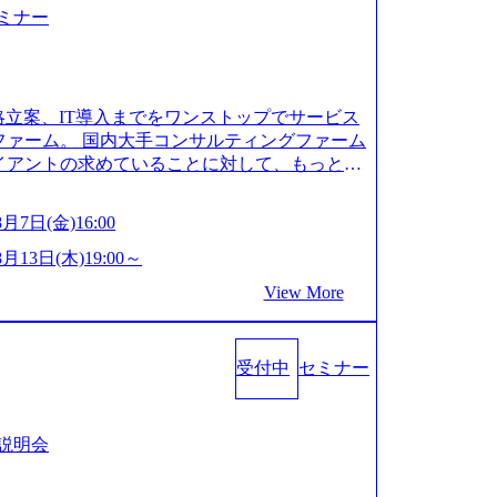
セミナー
略立案、IT導入までをワンストップでサービス
ファーム。 国内大手コンサルティングファーム
イアントの求めていることに対して、もっと自
りたい」「胸を張って会社が好きだと言えるよ
いう想いで会社を設立 PwC・アクセンチュア
8月7日(金)16:00
ームをはじめ、SIerや事業会社出身者など、
、働きやすく魅力的な環境が整っているため、
8月13日(木)19:00～
のある会社」に4年連続ベストカンパニーに選出
View More
間程度 事業/IT戦略立案や各種プロジェクトマネ
導入支援までワンストップでサービスを提供す
うビジョンを掲げ、クライアント目線のきめ細
受付中
セミナー
本当に求めていることは何かを追究し、本当に
015年創業ながら、従業員数が1年で300人強増
達。上場を目指し、さらに採用のスピードを上げて
成長する唯一無二のコンサルティングファーム
社説明会
司氏インタビュー】 (https://my-vision.
and/interview01) ノースサンドは2015年に設立され、前年比