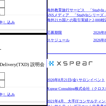
205%の売上成長を遂げるなど、急
改革、IT戦略立案、IT導入まで
海外教育旅行サービス 「StudyIn」
ームである。 ​- 2025年1月時点
～
SNSメディア 「StudyInシ
「人」にフォーカスを当てたコン
海外21カ国との取引実績と2,00
申し込み
としたサービスを提供している。 ​-
ービスを提供している 動画メディア事業を基盤として、留学支援・訪日教育旅
ベストカンパニー」に選出され、社
行・SNSマーケティング事業を展開し
応募期限
2026年
大手コンサルティングファームやS
という選択肢を Vision:世界を代
活躍している。 年間休日120日以
INTEGRITY誠実であろう 素
スケジュール
2026年
率46.3%）、特別休暇5日など、
謙虚な姿勢でウソやグチを言わない 
間は25時間であり、ワークライフバ
ー
敗を恐れずにふみだす、執着心をもっ
レク制度や入社者歓迎会、全社員
ずから決めてみずから動く、全体最
や健康をサポートする取り組みが充実している。 2026年8月13日
ドにこだわろう 今すぐ決める、す
予定 2026年8月7日(金) 16:
 Delivery(TXD) 説明会
う 逆境でもブレずに続ける、改善サ
問コーナーなどを盛り込んだ業界セ
年8月14日(金) 19:00〜20:00 (6
ンケート結果 満足度：100％ 
として「まず会社を知っていただ
りしていた部分が明確になりまし
いため、キャリアを検討中の段階
2026年8月21日(金) サロンイベント
る方の体感的なお話を伺うことが
という日程のため、在職中の方も
～
M)
Xspear Consulting株式会
参加いただけます。帰省先からのオ
申し込み
ム ・会社説明(40分) 教育旅行
開/入社後のキャリアパス ・質疑応答(20
2021年4月、大手ITコンサルテ
ケティングなど、ビジネスサイド