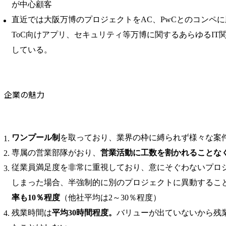
が中心顧客
直近では大阪万博のプロジェクトをAC、PwCとのコンペに
ToC向けアプリ、セキュリティ等万博に関するあらゆるIT
している。
企業の魅力
ワンプール制
を取っており、業界の枠に縛られず様々な案
専属の営業部隊がおり、
営業活動に工数を割かれることな
従業員満足度を非常に重視しており、意にそぐわないプロ
しまった場合、半強制的に別のプロジェクトに異動するこ
率も10％程度
（他社平均は2～30％程度）
残業時間は
平均30時間程度。
バリューが出ていないから残