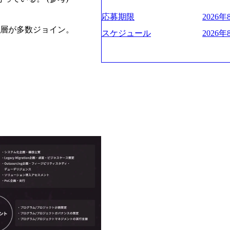
プクラスのシェアを有している 
業にも選出されている。ITコンサ
決に貢献することを目指している Miss
応募期限
2026年8
行う「一気通貫体制」が特長 ビ
未来につなぐベストパートナー Val
秀層が多数ジョイン。
Xspearと、最先端テクノロジ
AIの加速等により半導体需要は世
スケジュール
2026年
社との協力体制を築いている Xsp
装置の需要も伸長中 https://storage.googlea
あり、システム開発を担当することはない https:/
blic/images/20260224131045_0fee49
oduction.appspot.com/public/images/
ttps://storage.googleapis.com/our-vis
16a2_1153x543.webp メンバー情報 (ht
1052_2abe7cb8-329e-4a45-a8f5-73d972
com/our-vision-production.appspot.c
山 昇吾氏: ベイカレントにてIT
66-aea4-924f21977d35_1200x460.webp h
業戦略、成長戦略、PMI推進、業務
n.appspot.com/public/images/202602
氏：新卒でベイカレントに入社し最年
1200x386.webp グローバ
威人氏：BCG出身。金融業界にお
のポイントを掴み実践に強くなる
強みを持ち、メディア・エンタメ業
イザーによる自身のキャリア構築
立案を得意とする。 - 藏満 一馬
現場を含む全部門でフレックスタ
戦略策定、新規事業立案、組織変
労働時間の範囲内で、出社・退社
る。 - 天野 善仁氏：19卒PwC出
バランスを図りながら効率的に働く
ビューページ (https://www.xspear.c
2日制 2025年度の年間休日は12
り──コンサル業界の風雲児に聞く。“これ
年間24日（4月1日入社の場合）
usinessinsider.jp/article/2025020
数は、翌年度に繰り越すことがで
得 (https://www.agara.co.jp/art
は異なりますが、3～7日の連続休
港区の行政手続き100%デジタル化を支援 (https
で定める勤続年数ごとに、連続5日
【未経験者】 ・年収UPでのオフ
子の看護、介護などの制度】 育児休