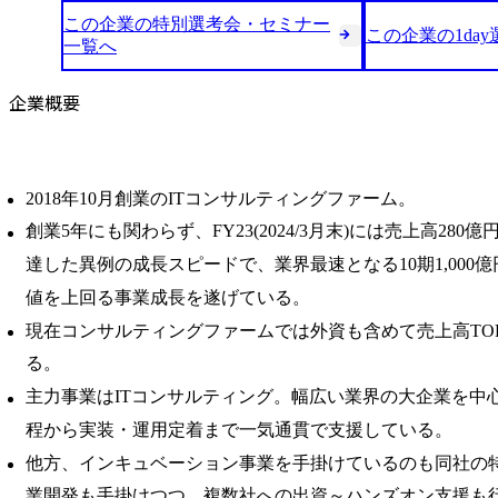
この企業の特別選考会・セミナー
この企業の1da
一覧へ
企業概要
2018年10月創業のITコンサルティングファーム。
創業5年にも関わらず、FY23(2024/3月末)には売上高280億
達した異例の成長スピードで、業界最速となる10期1,000
値を上回る事業成⻑を遂げている。
現在コンサルティングファームでは外資も含めて売上高TOP
る。
主力事業はITコンサルティング。幅広い業界の大企業を中心
程から実装・運用定着まで一気通貫で支援している。
他方、インキュベーション事業を手掛けているのも同社の特
業開発も手掛けつつ、複数社への出資～ハンズオン支援も行っ