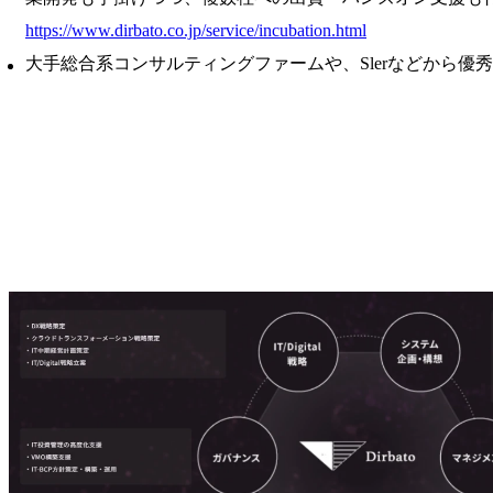
https://www.dirbato.co.jp/service/incubation.html
大手総合系コンサルティングファームや、Slerなどから優