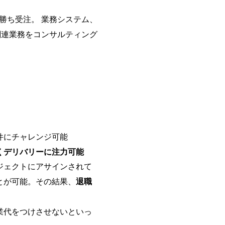
基本 強く「個人」の成⾧を重視
Readyになれば上がれる環境と
勝ち受注。 業務システム、
グファームの立ち上げフェーズに
経験者の場合は、自らチームを立
関連業務をコンサルティング
リバリー活動ができる(スタートア
ど) シンプレクスの顧客基盤、エ
立ち上げが経験できる 2026年8月21日(金)
(水) 16:00 ※参加状況によっ
たび、ファーム経験者の方を対象
ント」を開催いたします。 カジ
ので、ぜひご参加ください。 当日はXsp
の他現場社員が複数名参加する予定で
な場所については参加者の方へ個
件にチャレンジ可能
マネージャー以上の職務を担当し
くデリバリーに注力可能
ジェクトにアサインされて
とが可能。その結果、
退職
業代をつけさせないといっ