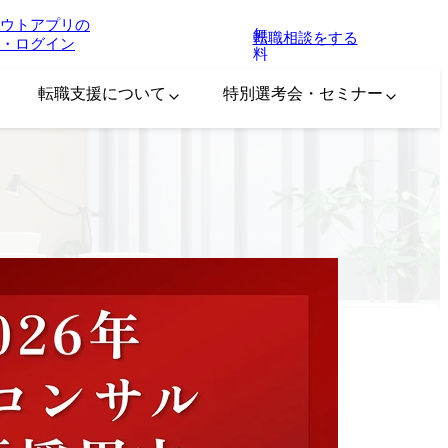
ウトアプリの
無
転職相談をする
・ログイン
料
転職支援について
特別選考会・セミナー