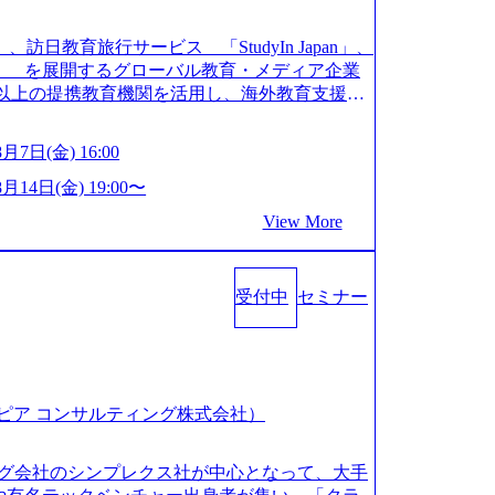
速な成長を遂げている。 ​ 新規事業立案から業務
をワンストップで提供するコンサルティングファ
、訪日教育旅行サービス 「StudyIn Japan」、
で従業員数1,209名を擁し、事業拡大を続けている。
リーズ」 を展開するグローバル教育・メディア企業
サルティング会社として、社員の人間力を強み
0校以上の提携教育機関を活用し、海外教育支援サ
 - 2018年から6年連続で「働きがいのある会社
員モチベーションが高いと評価されている。 ​
ている Mission:より多くの人に、グローバル
8月7日(金) 16:00
Ier、事業会社出身者など、多様な経歴の社員が
表する、ライフチェンジ・インフラになる Value：
上、完全週休2日制、有給休暇初年度10日（消化
直に心を開いて伝える、自責かつ利他の精神で動く、
8月14日(金) 19:00〜
充実した休暇制度を整備している。 ​ 月平均残業時
BE CRAZY熱狂しよう 10倍思考で攻める、失
View More
ランスを重視した働き方が可能である。 ​ スポ
て没頭する OWNERSHIP当事者であろう み
集会、リフレッシュ休暇など、社員同士の交流
適で考える、チームを巻き込む SPEEDスピー
(木) 19:00～20:30
ばやく動く、まず成果物をだす GRITやり抜こ
00 コンサル業界の動向や業務内容・会社説明・匿名の質
受付中
セミナー
イクルを回す、結果が出るまでやり抜く 2026
ミナーを実施しています。 ●前回開催時のア
0分) 2026年8月7日(金) 16:00 本説明会は、選考の前段
感想一例：「コンサルタントへのイメージのぼんや
く場」として設けたものです。評価の場ではな
た」「業界の全体感や実際に働いていらっしゃ
の方にもご参加いただけます。 連休中の平日夜
でき、参考になりました」 オンライン(ZOO
有給を取得することなく、現職への配慮なくご
社（クロスピア コンサルティング株式会社）
ンライン参加も可能です。 ● 当日のプログラ
事業の内容とビジネスモデル/今後の構想・事業展
分) オンライン (Google Meet) ・営業・マー
ィング会社のシンプレクス社が中心となって、大手
でのキャリアを検討されている方 ・転職を具体