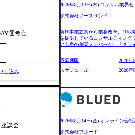
2026年8月13日(木) コンサル業界
株式会社ノースサンド
新規事業立案から業務改革、IT戦
1DAY選考会
を提供しているコンサルティング
の出身の創業メンバーが、「クラ
由に誠実に提案できる会社をつく
うな家族的な組織をつくりたい」と
応募期限
2026年
～
といった大手コンサルティングファ
様々な経歴の社員が活躍しており
スケジュール
2026年
申し込み
定着率が高いことから「働きがい
されている。 残業時間は平均30時
ジメント、最先端テクノロジーの
る。「世界をデザインする」とい
やかな気配りで、クライアントが
ー
価値のある成果を提供している。 2
加の736名（2024年1月）に到
いる。 人にフォーカスをして急
2026年8月14日(金) オンライン会
) 座談会
【株式会社ノースサンド 執行役員新山氏、庄
株式会社ブルード
co.jp/consulting-firm/norths