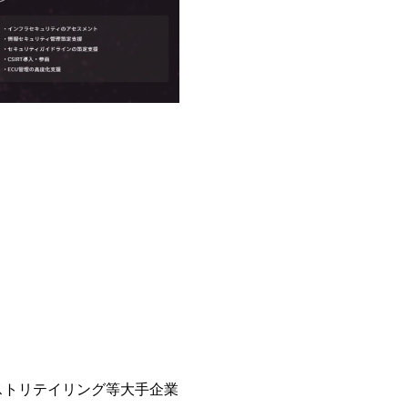
ューションを裁量をもって経験でき
子を育てるすべての従業員※期間：
サルファーム経験者】 ・専門領
での子を育てるすべての従業員 1
きる環境 ・タイトルアップでのオ
繰り下げが可能 子の看護休暇： 
実力主義でプロモーションできる（
することも可能 家族看護休暇： 5日まで取得でき、1時間単位で取得することも可
ｍｔｇでこまめに社員のキャリア
能 【独身寮、住宅手当制度など】
ャリアを反映できるｐｊにアサイ
の2つの寮があり、以下の入居基準
ジーに強い部隊がいるため、エン
満33歳までの独身者 ・自宅から
提供できる ・デリバリー中心の
宅手当： 本社の近くには独身寮
裁量や得意領域に合わせた売り上げの
当を支給します。 また、独身寮
名超、売上今期18億円⇒来期30億
女性には住宅手当を支給します。
ームである また、成長中ファー
規程で定める金額を会社が支払いま
い(ボストン・コンサルティング・グループ出身者
費用は、会社が負担します。 2026年8月18
r/taketo_kajita/)） 多
6:00 応募をご検討されている方
く、新たなチャレンジが可能 10
・【富山】半導体製造装置の生産エ
グファームや総合系コンサルティン
候補・リーダークラス ・【砺波】
ー、外資系金融機関など多彩な出
程の管理業務) ※主任候補・リーダークラス
ロジェクトワークが可能 総合コ
しは不要です。ご質問頂く際のみ
ライアントに対して様々なプロジ
いテーマのチャレンジ機会を提供
職率10％以下、未経験3年未満の
ストリテイリング等大手企業
と同水準以上の報酬制度であり、