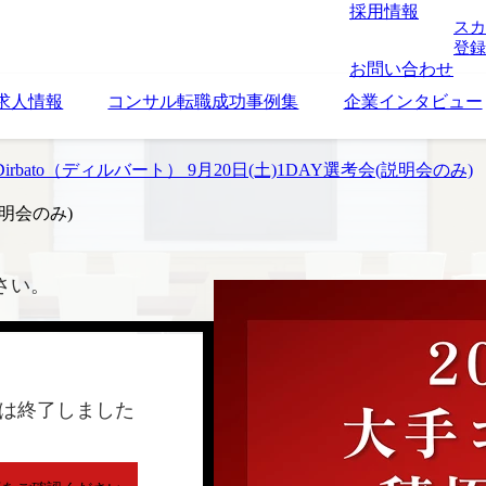
採用情報
スカ
登録
お問い合わせ
求人情報
コンサル転職成功事例集
企業インタビュー
irbato（ディルバート） 9月20日(土)1DAY選考会(説明会のみ)
説明会のみ)
さい。
は終了しました