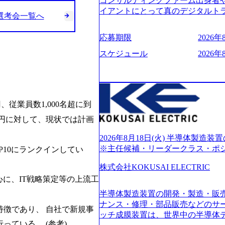
コンサルティングファーム出身者
的に決めてはいないが、情報収集
イアントにとって真のデジタルト
y選考会一覧へ
望される方
想いの下で立ち上げた新鋭ファー
力を持つDX時代において、20年以上
応募期限
2026年8
ロジーを提供してきたシンプレク
界のクライアントの企業価値の最
スケジュール
2026年
人材育成、業務改善、実行支援な
供するのが特徴（いわゆる総合コン
リアにSpir（槍）を指して切り開く”
ス）していく”という位置づけ 一
円、従業員数1,000名超に到
現在金融の売上割合は全体の3割。
通信、エンタメ、教育、保健など
億円に対して、現状では計画
あるが、社員の興味のある分野や
サイン。 そのため、専門性を身
2026年8月18日(火) 半導体製
キャリア形成が柔軟に可能な環境である。 https:/
※主任候補・リーダークラス・ポ
10にランクインしてい
oduction.appspot.com/public/images/
6007_1200x554.webp https://storage.g
株式会社KOKUSAI ELECTRIC
blic/images/20250502152751_46c6554
に、IT戦略策定等の上流工
s://storage.googleapis.com/our-vision
半導体製造装置の開発・製造・販
04_ba6aaa1a-9ffc-4f2a-9b40-06fff8ee1
r-vision-production.appspot.com/pub
ナンス・修理・部品販売などのサ
徴であり、 自社で新規事
e-97182898115f_960x510.w
ッチ成膜装置は、世界中の半導体
サルティング会社で、NRI、NTTDATAと
ている。 (参考)