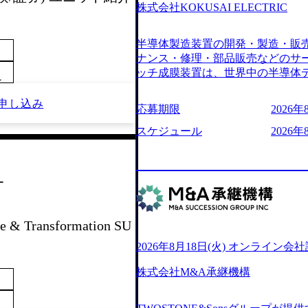
6007_1200x554.webp https://storage.g
株式会社KOKUSAI ELECTRIC
blic/images/20250502152751_46c6554
s://storage.googleapis.com/our-vision
半導体製造装置の開発・製造・販
04_ba6aaa1a-9ffc-4f2a-9b40-06fff8ee1
r-vision-production.appspot.com/pub
ナンス・修理・部品販売などのサ
e-97182898115f_960x510.w
ッチ成膜装置は、世界中の半導体
～
サルティング会社で、NRI、NTTDATAと
プクラスのシェアを有している 
業にも選出されている。ITコンサ
決に貢献することを目指している Miss
申し込み
応募期限
2026年8
行う「一気通貫体制」が特長 ビ
未来につなぐベストパートナー Val
Xspearと、最先端テクノロジ
AIの加速等により半導体需要は世
スケジュール
2026年
社との協力体制を築いている Xsp
装置の需要も伸長中 https://storage.googlea
あり、システム開発を担当することはない https:/
blic/images/20260224131045_0fee49
oduction.appspot.com/public/images/
ttps://storage.googleapis.com/our-vis
ー
16a2_1153x543.webp メンバー情報 (ht
1052_2abe7cb8-329e-4a45-a8f5-73d972
com/our-vision-production.appspot.c
山 昇吾氏: ベイカレントにてIT
66-aea4-924f21977d35_1200x460.webp h
業戦略、成長戦略、PMI推進、業務
n.appspot.com/public/images/202602
 & Transformation SU
氏：新卒でベイカレントに入社し最年
1200x386.webp グローバ
威人氏：BCG出身。金融業界にお
2026年8月18日(火) オンライン会
のポイントを掴み実践に強くなる
強みを持ち、メディア・エンタメ業
イザーによる自身のキャリア構築
立案を得意とする。 - 藏満 一馬
株式会社M&A承継機構
現場を含む全部門でフレックスタ
戦略策定、新規事業立案、組織変
労働時間の範囲内で、出社・退社
る。 - 天野 善仁氏：19卒PwC出
バランスを図りながら効率的に働く