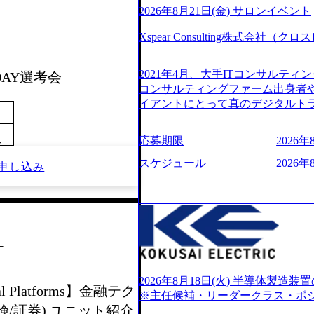
2026年8月21日(金) サロンイベント
Xspear Consulting株式会
2021年4月、大手ITコンサルテ
1DAY選考会
コンサルティングファーム出身者
イアントにとって真のデジタルト
想いの下で立ち上げた新鋭ファー
力を持つDX時代において、20年以上
応募期限
2026年8
～
ロジーを提供してきたシンプレク
界のクライアントの企業価値の最
スケジュール
2026年
申し込み
人材育成、業務改善、実行支援な
供するのが特徴（いわゆる総合コン
リアにSpir（槍）を指して切り開く”
ス）していく”という位置づけ 一
現在金融の売上割合は全体の3割。
ー
通信、エンタメ、教育、保健など
あるが、社員の興味のある分野や
サイン。 そのため、専門性を身
2026年8月18日(火) 半導体製
al Platforms】金融テク
キャリア形成が柔軟に可能な環境である。 https:/
※主任候補・リーダークラス・ポ
oduction.appspot.com/public/images/
/証券) ユニット紹介