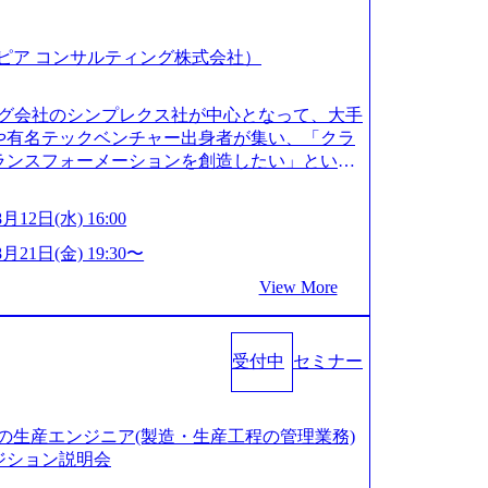
社（クロスピア コンサルティング株式会社）
ィング会社のシンプレクス社が中心となって、大手
や有名テックベンチャー出身者が集い、「クラ
ランスフォーメーションを創造したい」という
ム テクノロジーがビジネスの成功に大きな影響
にわたってFintech業界を中心に最先端テクノ
月12日(水) 16:00
スのノウハウを活かしつつ、あらゆる業種・業
大化を支援するために、戦略策定、組織改革、
8月21日(金) 19:30〜
どのコンサルティングサービスを一気通貫で提
View More
サルティングファーム） 社名の由来は”DXエ
”simplexないでは金融以外の領域にX（クロ
昔前は金融が強い企業として認知されていたが、
受付中
セミナー
現在はToC事業を始め、パブリック、製造業、
幅広く強みのあるファーム。 ワンプール制では
スキルを活用したいなどの希望は考慮してのア
に着けたい方でも幅広に経験を積みたい方でも、
造装置の生産エンジニア(製造・生産工程の管理業務)
/storage.googleapis.com/our-vision-pr
ジション説明会
20240925204135_93b1bff3-f71c-4bc9-8bd9-72a8a482