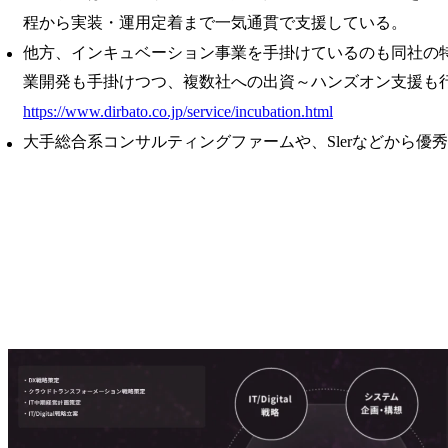
程から実装・運用定着まで一気通貫で支援している。
他方、インキュベーション事業を手掛けているのも同社の特
業開発も手掛けつつ、複数社への出資～ハンズオン支援も行っ
https://www.dirbato.co.jp/service/incubation.html
大手総合系コンサルティングファームや、Slerなどから優