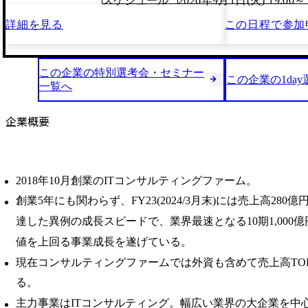
スケジュール
2026年9月1日(火) 19:00～
詳細を見る
この日程で
参加
この企業の特別選考会・セミナー
この企業の1da
一覧へ
企業概要
2018年10月創業のITコンサルティングファーム。
創業5年にも関わらず、FY23(2024/3月末)には売上高280億
達した異例の成長スピードで、業界最速となる10期1,000
値を上回る事業成⻑を遂げている。
現在コンサルティングファームでは外資も含めて売上高TOP
る。
主力事業はITコンサルティング。幅広い業界の大企業を中心