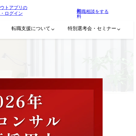
ウトアプリの
無
転職相談をする
・ログイン
料
転職支援について
特別選考会・セミナー