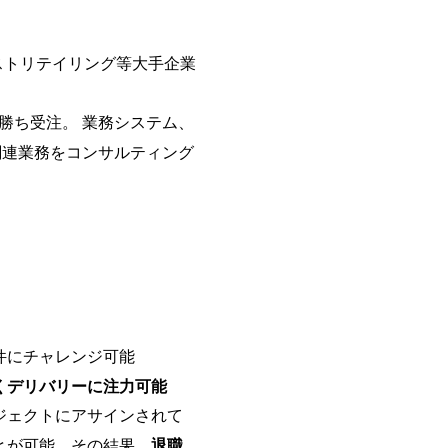
で、当社へ気になることや転職後
で、ぜひお聞きください！ ※過去
ルタントとSEの違い、他コンサル
ストリテイリング等大手企業
会社説明＋座談会(19:00～20:
クルーターまでご相談下さい。 
後、カジュアル面談もしくは1次
勝ち受注。 業務システム、
ーまでご相談下さい。なお、当日
い。 【服装・持ち物】 ・特にな
関連業務をコンサルティング
ポジション】 ITコンサルタント(役職
中長期ロードマップ策定 ・全社ク
ルトランスフォーメーション企画構想
導入/実装 ・プライベート/パブリ
務再構築 ・IoTを活用したデジタルワーク
ogyを活用した新規事業の立案/
例)】 ・創業フェーズに参画し、
たい ・サービスやソリューショ
したい ・様々な業種業界でのプ
件にチャレンジ可能
たい ・エンジニア経験を活かし
レンジしたい ・コンサルのみな
くデリバリーに注力可能
ャレンジしてみたい オンライン(Tea
ジェクトにアサインされて
とが可能。その結果、
退職