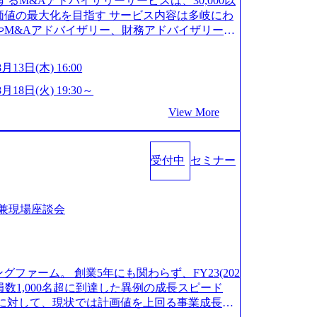
供するM&Aアドバイザリーサービスは、30,000以
o.jp/career/interviews/) 戦略だけのコンサルは終わ
5日（GW8日、夏季9日、年末年始9日） 有給休暇は
価値の最大化を目指す サービス内容は多岐にわ
から”のコンサルの在り方 (https://www.b
で、入社日に付与されます。 年次有給休暇の残日
やM&Aアドバイザリー、財務アドバイザリーな
5-simplex-xspear/) Xspear Consultingがえるぼし認定を取
きます。 慶弔休暇は、事由により取得可能日数
に対応 譲渡企業に対しては完全成功報酬制を採
icle/382811) シンプレクスとXspear Consultingが、東京都
暇を取得できます。 リフレッシュ休暇は、規程
する姿勢を持ち、将来の株価成長を取り込むスキ
://www.afpbb.com/articles/-/3520247)
月13日(木) 16:00
のリフレッシュ休暇を取得できます。 【育児や
OSTONE&SonsグループはM&A業界のリー
ァー ・ワンプールで様々なインダストリーやソリ
暇： 対象：小学校1年修了時の3月31日までの
にこだわらず幅広い案件に携わりながら自己成
8月18日(火) 19:30～
る ・上流工程、先端技術を学べる環境 【コン
通算3年間 短時間勤務： 対象：小学校卒業ま
センター出身者3名がメインメンバーであり、経
域に軸足を置きながら、他領域にもチャレンジで
View More
日2時間15分まで、始業・終業時刻の繰り上げ・
ことで、M&Aや財務アドバイザリーなどの専門
ファー ・現職ファームより高いオファー年収 ・
子1人につき5日まで取得でき、1時間単位で取得
る機会が提供される 主担当成約で10件以上あ
ダブルスキップもあり） ・週に1度のアサイン
～4000万の年収となる 内訳としては個人インセ
について検討してもらえる。結果、なりたいキ
受付中
セミナー
 独身寮：富山事業所の近くに、白風寮と青風寮
 課長は部下を育成活躍させるためのナレッジシ
ンしてもらえる ・シンプレクスというテクノロ
を満たす方が入居可能です。 ＜入居基準＞ ・
チームとして動く組織風土がある 2026年8月18
ジニアの視点からも協業しクライアントへ価値
勤務地までの通勤総時間が2時間を超えること 住
 2026年8月13日(木) 16:00 ＼応募意思不問・業界未
案件もあればセールス中心の案件もあり、個々の
や社宅等が無いため、条件を満たす方には住宅手
ジョンや業務内容、実際の働き方について詳しく
明会兼現場座談会
立て方を選べる ここ1年で社員数60名⇒100
は男性のみの入居となるため、入居基準を満たす
いたします。 M&A業界に興味があり、まずは
円（いずれも約170％アップ）と急成長中のファ
 住宅手当は、一般賃貸物件を従業員が契約し、
たばかりで、幅広く業界の情報を集めたい 働く
ムのため優秀な上司の近くで働けるチャンスも多
す。 その他： 採用時や転勤等による引っ越し
A業界にご興味がある方、転職を少しでもお考え
等 (https://www.xspear.co.jp/membe
日(火) 19:00～20:00 2026年8月13日(木) 1
い方でも歓迎です。お気軽にご参加ください。
様なメンバー、多様なプロジェクトによる自己成長機会が多
ングファーム。 創業5年にも関わらず、FY23(202
を対象に、会社説明会を実施予定です。 ● 求人名
意しております。 是非、説明会にてお話できる
0名規模にも関わらず、外資系戦略コンサルティン
業員数1,000名超に到達した異例の成長スピード
ンジニア(製造・生産工程の管理業務) ※主任
説明会後にアンケート回答をお願いいたします。
グファームをはじめ、メーカー、ITベンチャ
億円に対して、現状では計画値を上回る事業成⻑を
半導体製造装置の生産エンジニア(製造・生産工