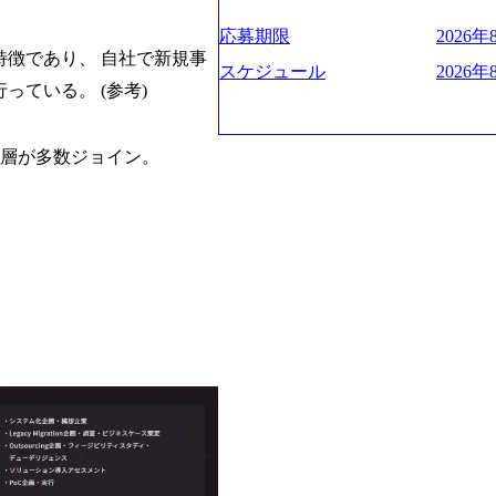
ー、外資系金融機関など多彩な出
遂げている。 現在コンサルティン
程の管理業務) ※主任候補・リーダークラス
ロジェクトワークが可能 総合コ
ンクインしている。 主力事業はI
しは不要です。ご質問頂く際のみ
応募期限
2026年8
ライアントに対して様々なプロジ
に、IT戦略策定等の上流工程から
徴であり、 自社で新規事
いテーマのチャレンジ機会を提供
他方、インキュベーション事業を
スケジュール
2026年
ている。 (参考)
職率10％以下、未経験3年未満の
規事業開発も手掛けつつ、複数社へ
と同水準以上の報酬制度であり、
考) https://www.dirbato.co.jp/service/in
基本 強く「個人」の成⾧を重視
bation.html) 大手総合系コン
秀層が多数ジョイン。
Readyになれば上がれる環境と
ョイン。 https://storage.googleapis.com/our-vision-production.appspot.com/public/images/2
グファームの立ち上げフェーズに
0240925205344_42693807-c7d5-41
経験者の場合は、自らチームを立
プ、SMBCグループ、NTT、良
リバリー活動ができる(スタートア
顧客 直近では大阪万博のプロジェ
ど) シンプレクスの顧客基盤、エ
システム、ToC向けアプリ、セキ
立ち上げが経験できる 2026年8月21日(金)
ンサルティングしている。 <u>ワ
(水) 16:00 ※参加状況によっ
ず様々な案件にチャレンジ可能 専
たび、ファーム経験者の方を対象
かれることなくデリバリーに注力可
ント」を開催いたします。 カジ
意にそぐわないプロジェクトにア
ので、ぜひご参加ください。 当日はXsp
ロジェクトに異動することが可能。そ
の他現場社員が複数名参加する予定で
は2～30%程度) 残業時間は<u>
な場所については参加者の方へ個
業代をつけさせないといったことは
マネージャー以上の職務を担当し
齢者/障碍者などさまざまなバッ
いる SDGsの推進にも積極的で
多くのクラブが立ち上がっており