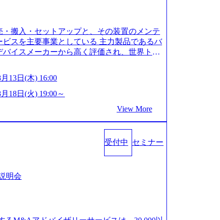
oogleapis.com/our-vision-production.appspot.com/pu
3-87ef-4e86-a85a-8649e1c532f9_956x512.webp http
-production.appspot.com/public/images/202505021528
売・搬入・セットアップと、その装置のメンテ
9af_961x517.webp https://storage.googleapis.com/ou
lic/images/20250502152831_721b100c-62c9-4258-aa0
ービスを主要事業としている 主力製品であるバ
ebp シンプレクス社は、FinTech領域に強みを持つITコン
デバイスメーカーから高く評価され、世界トッ
同じく世界のFinTech RankingsTop 100企
技術と対話を通じて未来を創造し、社会課題の解
ルティング、開発、運用保守と言った全工程を
ion:私たちの技術/私たちの対話 Vision:夢を
月13日(木) 16:00
ジネスへの深い理解を持つコンサルタントが集う
ue:私たちの技術/私たちの対話 IoT社会の浸透、
ーに深い知見を持つシンプレクス社またはグループ会
界中で急伸長しており、それに伴い半導体製造
8月18日(火) 19:00～
ear社はあくまでもコンサルティングファームで
pis.com/our-vision-production.appspot.com/pu
View More
/storage.googleapis.com/our-vision-pr
78-bb25-43a7-a367-5426b95cd599_1200x543.webp h
20240925204111_caa94e4b-6aae-45a6-a0ce-b98154c8
ion-production.appspot.com/public/images/2026022413
tps://www.xspear.co.jp/member/)一部抜粋 - 伊勢
8b2cd7_1200x486.webp https://storage.googleapis.
om/public/images/20260224131100_d8b3379f-6e64-45
戦略立案から実装支援を軸に、様々な業界で新規事
受付中
セミナー
ttps://storage.googleapis.com/our-vision-productio
改革等の幅広いプロジェクトに従事 - 鈴木健仁
24131116_05d25aab-49d6-4429-810e-138e27965ee8_
少ディレクターを経てXspearに参画 - 梶田
ル人財育成を目的とした「語学研修」、効果的なプレゼン
ける戦略策定、DX戦略立案、人事組織テーマに
社説明会
ための「プレゼン研修」、自社キャリアアドバ
界においてはDX戦略立案、NFT等の新規事業
をめざす「キャリア開発研修」などがある 生産
氏：アクセンチュア出身。金融業界を中心に、DX
イム制度を実施しており、月単位の決められた
革、規制対応等の幅広いプロジェクトを主導す
の時刻を社員の自己裁量に委ね、ワークライフ
身。Xspear最年少シニアマネージャー 社員インタ
ことができる 【休日】 土日祝休みの完全週休