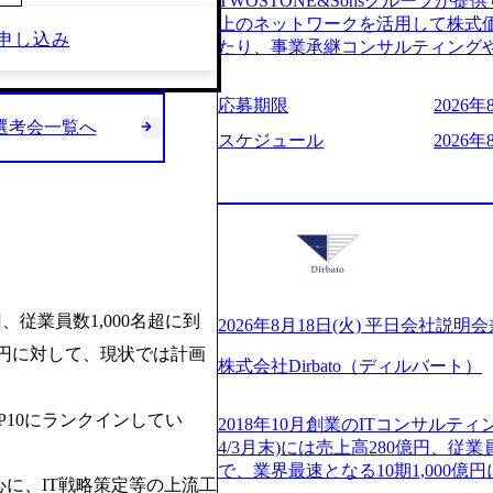
TWOSTONE&Sonsグループが提
ビューページ (https://www.xspear.c
2日制 2025年度の年間休日は12
上のネットワークを活用して株式
り──コンサル業界の風雲児に聞く。“これ
申し込み
年間24日（4月1日入社の場合）
たり、事業承継コンサルティング
usinessinsider.jp/article/2025020
数は、翌年度に繰り越すことがで
どが含まれており、幅広いニーズ
得 (https://www.agara.co.jp/art
は異なりますが、3～7日の連続休
用し、M&A以外の選択肢も尊重
港区の行政手続き100%デジタル化を支援 (https
応募期限
2026年8
で定める勤続年数ごとに、連続5日
ームの構築や事業承継支援も行う TW
【未経験者】 ・年収UPでのオフ
y選考会一覧へ
子の看護、介護などの制度】 育児休
ディングカンパニーであり、領域
スケジュール
2026年
ューションを裁量をもって経験でき
子を育てるすべての従業員※期間：
長とキャリアの挑戦が可能 M&A
サルファーム経験者】 ・専門領
での子を育てるすべての従業員 1
験豊富なアドバイザーと共に働く
きる環境 ・タイトルアップでのオ
繰り下げが可能 子の看護休暇： 
知識を獲得し、キャリアを発展させ
実力主義でプロモーションできる（
することも可能 家族看護休暇： 5日まで取得でき、1時間単位で取得することも可
る人は課長職となり、平均3000万
ｍｔｇでこまめに社員のキャリア
能 【独身寮、住宅手当制度など】
ンティブ＋チームインセンティブ
ャリアを反映できるｐｊにアサイ
の2つの寮があり、以下の入居基準
ェアおよび丁寧なOJTを欠かさずに
ジーに強い部隊がいるため、エン
満33歳までの独身者 ・自宅から
日(火) 19:30～ 所要時間 : 約1時間
提供できる ・デリバリー中心の
宅手当： 本社の近くには独身寮
円、従業員数1,000名超に到
経験歓迎！／ M&A承継機構のビ
2026年8月18日(火) 平日会社説
裁量や得意領域に合わせた売り上げの
当を支給します。 また、独身寮
お伝えするオンライン説明会を開催
億円に対して、現状では計画
名超、売上今期18億円⇒来期30億
女性には住宅手当を支給します。
株式会社Dirbato（ディルバート）
どんな仕事か知りたい 転職を考え
ームである また、成長中ファー
規程で定める金額を会社が支払いま
イメージを具体的に知りたい M&
い(ボストン・コンサルティング・グループ出身者
費用は、会社が負担します。 2026年8月18
の方はもちろん、情報収集をした
10にランクインしてい
r/taketo_kajita/)） 多
2018年10月創業のITコンサルティ
6:00 応募をご検討されている方
当日は、質疑応答のお時間もご用
く、新たなチャレンジが可能 10
4/3月末)には売上高280億円、従
・【富山】半導体製造装置の生産エ
ことを楽しみにしております。 
グファームや総合系コンサルティン
で、業界最速となる10期1,000
候補・リーダークラス ・【砺波】
に、IT戦略策定等の上流工
オンライン(Google meets)