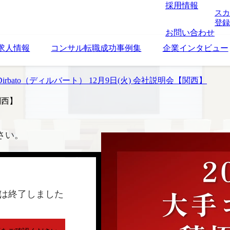
採用情報
スカ
登録
お問い合わせ
求人情報
コンサル転職成功事例集
企業インタビュー
irbato（ディルバート） 12月9日(火) 会社説明会【関西】
関西】
さい。
は終了しました