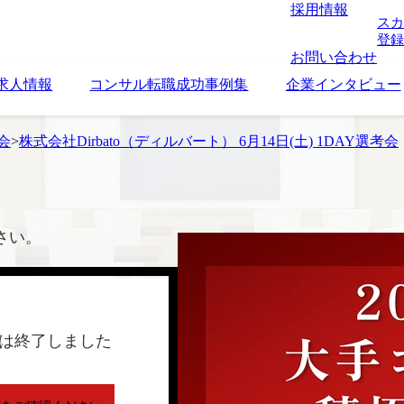
採用情報
スカ
登録
お問い合わせ
求人情報
コンサル転職成功事例集
企業インタビュー
考会
>
株式会社Dirbato（ディルバート） 6月14日(土) 1DAY選考会
さい。
は終了しました