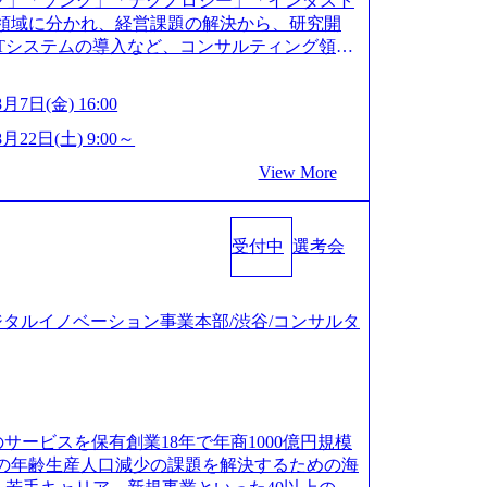
グ」「ソング」「テクノロジー」「インダスト
分析、仮説構築や施策立案、クライアントの上位層
経験3年以上の方はGAB受検免除、書類選考の
5領域に分かれ、経営課題の解決から、研究開
 ーパーの作成などを担当。 ● 裁量権 弊社は
に合格している方へ1day選考会当日のご案内を
Tシステムの導入など、コンサルティング領域
といわれるフェーズにあります。 事業・組織を拡
ローバル化により既存事業では成長戦略を描く事
ビスの提供まで一貫して支援する総合系・IT系
や組織がスケールしていく過程を体感できま
トするため、新規事業立案や既存事業のトラン
て非常に良質な顧客基盤を築いており、Fortu
以外でも大手役員の方へのセールスにも参加でき
8月7日(金) 16:00
ンサルティングサポートいたします。 (1)既存
上の企業をクライアントとして抱えている 手掛けたプロ
プロジェクト体制を作っていくことも可能です。
された「経営戦略」等のコンサルティング支援
ングにおけるグローバル化」「資生堂グループ
8月22日(土) 9:00～
にはコンサルティング事業以外にもSaaSプロダ
上位5社をターゲットとし、特にCXOクラスか
エストウッドの製品開発」など多岐にわたる コ
あるため、上記事業に携わることも可能です。
View More
トランスフォーメーション」の依頼を多数いた
にはKDDIと合弁会社「ARISE analytics」
かしながら自らプロダクト開発や自社の業務改
MO支援を積極的に獲得しない」、弊社がプライムで
リティクス技術で新たなイノベーションを創出
す) ● BIG4・アクセンチュアをはじめとした
コンサルティングを行います ＜プロジェクト一
行う 採用資料 (https://www.accentur
が多く集まっています ● 平均年齢は35歳で、
)事業のビジネスモデル検討支援 ・金融領域にお
受付中
選考会
enture-com/document-2/Accenture-Recruiting-Brochur
 ・新規ICT事業戦略策定支援 ・スマートシテ
://www.accenture.com/content/dam/accenture/f
● 海外事業拠点をシンガポールに設立し、グロー
画支援及び実行支援 ・ロボティクスソリューシ
t/women-brochure.pdf#zoom=50) 社員発信のキャリアブ
グ体制を構築しています 東京都中央区八重洲2
営業支援 ※その他新規事業や既存デジタルトラ
p-ja/blogs/japan-careers-blog) 江川社長が語る「105点
考会_デジタルイノベーション事業本部/渋谷/コンサルタ
重洲セントラルタワー8階 受動喫煙対策 : 執務室内
 ● マネージャー プロジェクトの管理者とし
m/atcl/gen/19/00604/021600008/) 規模拡大で成功する
・書類選考を通過された方 ・すでに応募いただい
理・運営を担う。プロジェクト設計から管理・
iamond.jp/articles/-/346218) 大手広告代理
 ● テクノロジーコンサルタ
ケーション、成果物の品質管理、メンバーの育
るワケ (https://markezine.jp/articl
大手総合コンサルティングファームのITコンサル
ジャー 主要なプロジェクトの責任者として、マネ
ニアからコンサルタントへ。会社に入って、何が変わった？
年以上 ● 戦略コンサルタント ・4年生大学卒
ト推進を担う。プロジェクト全体の品質管理
r.jp/post-288838) プラダ：ラグジュアリー製品のパーソナ
 MBB及び戦略ファームでの
のサービスを保有創業18年で年商1000億円規模
社内トレーニングを実施。 ● アソシエイトパ
/jp-ja/case-studies/song/prada-luxury-product-c
本の年齢生産人口減少の課題を解決するための海
者として、大規模/高難易度プロジェクトの統括
(https://www.accenture.com/jp-ja/case-stud