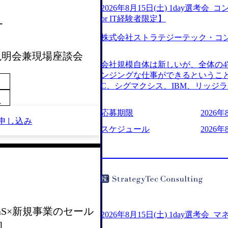
2026年8月15日(土) 1day選
or IT経験者限定】
ー
株式会社ストラテジーテック・コ
会社説明会兼現場座談会
会社規模自体は新しいが、全体の
ンジングな仕事ができるということ
C、シグマクシス、IBM、リッジ
ョインするピュアな戦略を伸ばす
～
※SaaSプロダクト、地方創生、メ
応募期限
2026年
中者もいて働きやすい環境※コン
申し込み
みがあり、ヘルスケアな業界は広
スケジュール
2026年
はない制度 ワンプール制を敷く、柔軟な
2026年8月7日(金) 16:00 
できない可能性がございます ※弊社
せていただいたご応募者様について
ていただきます ● 面接(1次・最
日弊社担当者より結果についてご連
で完了する選考会となります 内
 SaaS×新規事業のセール
お時間をいただく場合がございます
2026年8月15日(土) 1day選考
]
ております ・実施前日までに日程