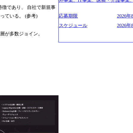
験2年以上 ● 求める人物像 ・高いコ
外事業、IT事業、医療・介護事業
管理・推進を担う。会社経営の観
ies/consulting/taisho-phar
トレンド・テーマや事例にキャッ
業を展開する オールインハウス
徴であり、 自社で新規事
ーニング、ナレッジマネジメントを
ンク：初のオンライン開催「SoftBank
ジできる方 ・自らコンサル業界やクライアント動向を把握し、クライアントや自
どの人員調達できる 独立資本経営をとっ
の統括責任者を担う。主に業界/
s://www.accenture.com/jp-ja/case-
応募期限
2026年8
ている。 (参考)
orage.googleapis.com/our-vision-prod
社への提案などに積極的に関わることができる方 ・スケ
保やマネジメント全般を担当。会社
業省：事業者の申請手続きを電子
242d0de-3e54-4f03-b076-0031
け含む)など、ビジネスベーシック
スケジュール
2026年
員 コンサルタントの総括責任者
例を実現 (https://www.accenture.com/jp-ja
明資料 (https://speakerdeck.com/leverage
のリレーションを発展・拡大させ
秀層が多数ジョイン。
network)（公共サービス） カルビ
ng-xiang-ke) 「働く人」
常に高く担保する責任を担う。 ● 裁
ps://www.accenture.com/jp-ja/case-
リアルを取り上げています！ (https://m
いわれるフェーズにあります。 
ービス） 世界49カ国に約73万人以
大分県より「外国人留学生等受入環境整備事業
や組織がスケールしていく過程を
上の国の企業を顧客に売上641億ド
main/html/rd/p/000000612.
でも大手役員の方へのセールスに
ており(会計系BIG4を上回る規模
ム「NALYSYS」リリース (https://prtimes.
ジェクト体制を作っていくことも可
ている、売上・従業員数共にこの8
YouTube（【公式】レバレジーズCh） (http
はコンサルティング事業以外にもS
今後も高い成長が見込まれる 多
レジーズで活躍するメンバー紹介！〜 管理職種編
るため、上記事業に携わることも
ングに続いて日本国内2番目にSA
h?v=RETwZKac2UI) レバレジ
しながら自らプロダクト開発や自
特にIT領域に強みを持つ グローバルのポジションに自由に応募できる社内の転職
s://www.youtube.com/watc
す) ● BIG4・アクセンチュア
ツール「キャリアズ・マーケット
りながら安定した事業を展開し、高
多く集まっています ● 平均年齢は3
引き留めを受けずに移動が可能である
に1兆円を目指す日本にもなかな
ンダストリー・ソリューションで区切
取得率など約10項目を数値化する
130%成長 https://storage.googleapis.co
事業拠点をシンガポールに設立し
成功した 18時以降の会議を原則
20251030164405_5c527843-d227-4df8-
体制を構築しています 東京都中央区
ハラスメント抑止に向けた研修の
googleapis.com/our-vision-productio
セントラルタワー8階 受動喫煙対策 
進する 育休取得率は男性65%、女
f6-0539-4887-84d7-34c8d854
選考通過後に、GAB試験に合格して
管理職率も21.8%（2023年12月
上もの新規事業を立ち上げている