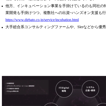
他方、インキュベーション事業を手掛けているのも同社の特
業開発も手掛けつつ、複数社への出資~ハンズオン支援も行っ
https://www.dirbato.co.jp/service/incubation.html
大手総合系コンサルティングファームや、Slerなどから優