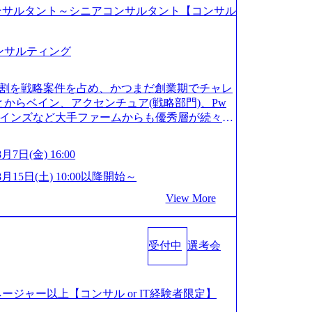
考会_コンサルタント～シニアコンサルタント【コンサル
ンサルティング
4割を戦略案件を占め、かつまだ創業期でチャレ
からベイン、アクセンチュア(戦略部門)、Pw
ラインズなど大手ファームからも優秀層が続々ジ
新興ファーム。 事業会社機能へ携われる可能性
ディアなど リモート比率99%、福岡や北海道在
8月7日(金) 16:00
サルクラスから 製造業、金融業、通信業界に強
げていく予定 インセンティブ支給という他社に
8月15日(土) 10:00以降開始～
組織 2026年8月15日(土) 10:00以降開始～
View More
※枠が限られておりますので、ご応募いただいてもご対応
がコンサルタント未経験 or IT未経験と判断さ
は、1dayではなく通常選考でのご案内とさせ
受付中
選考会
終を一度の面接で実施) ※面接終了しましたら、後
絡させていただきます。 ● 一日で最終面接ま
定の判断がつかなかった場合、後日面接や面談の
 ● 面接、条件面談それぞれ最大1時間を想定し
会_マネージャー以上【コンサル or IT経験者限定】
およびURLを共有させていただきます ・面接お