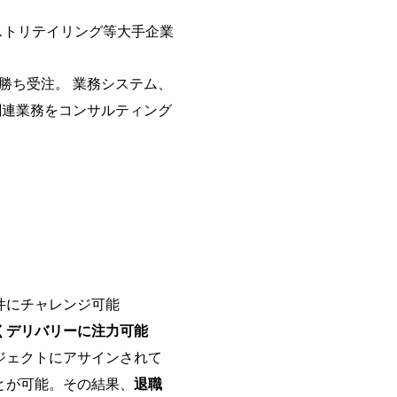
を活用し、顧客の業務革新と効率化の
ストリテイリング等大手企業
を深くヒアリングし、企画構想か
貫で推進していただきます。 プ
定義からテストまでの一連の工程
勝ち受注。 業務システム、
析、顧客ヒアリング、戦略策定、
す。 ＜SE＞ 参画いただく案件
関連業務をコンサルティング
発～テスト～リリース・リリース
画当初はご経験に応じたフェーズ
ポートしつつ、徐々に対応範囲を広
的な品質向上を目的とし、プロジェ
ただきます。 課題選定から顧客
していただきます。 アジャイル
ながら改善サイクルを回すため、
く、高い貢献度を実感できます。 ● 勤務地 東京都渋谷区渋谷3丁目
ワー 事業所内禁煙(入居する施設
の喫煙を全面的に禁止 ・禁煙サポー
件にチャレンジ可能
れかのご経験をお持ちの方 ・シス
義～基本設計など上流経験2年以上 
くデリバリーに注力可能
詳細設計までのいずれかの上流工
ジェクトにアサインされて
験 ・お客様との折衝経験、交渉経
とが可能。その結果、
退職
組まれたご経験 ・アジャイル/スク