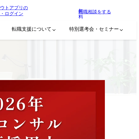
ウトアプリの
無
転職相談をする
・ログイン
料
転職支援について
特別選考会・セミナー