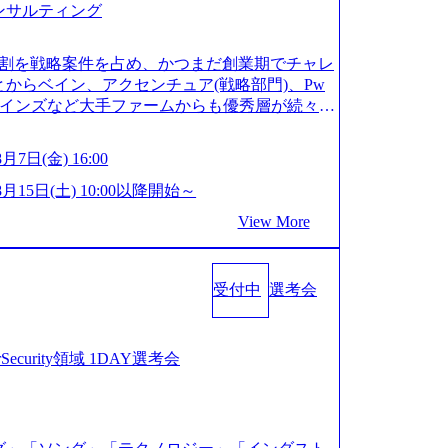
ンサルティング
始となってもご対応いただけるよう、候補者様
いです ※1day選考会のご参加希望の方は、事
受験期限は1day選考会実施日の3日前まで)。 ※
4割を戦略案件を占め、かつまだ創業期でチャレ
ーム経験3年以上の方はGAB受検免除、書類選考
からベイン、アクセンチュア(戦略部門)、Pw
験に合格している方へ1day選考会当日のご案内
ラインズなど大手ファームからも優秀層が続々ジ
グローバル化により既存事業では成長戦略を描く
新興ファーム。 事業会社機能へ携われる可能性
ートするため、新規事業立案や既存事業のトラ
ディアなど リモート比率99%、福岡や北海道在
8月7日(金) 16:00
コンサルティングサポートいたします。 (1)既
サルクラスから 製造業、金融業、通信業界に強
頼された「経営戦略」等のコンサルティング支
げていく予定 インセンティブ支給という他社に
8月15日(土) 10:00以降開始～
界上位5社をターゲットとし、特にCXOクラス
組織 2026年8月15日(土) 10:00以降開始～
View More
のトランスフォーメーション」の依頼を多数い
※枠が限られておりますので、ご応募いただいてもご対応
PMO支援を積極的に獲得しない」、弊社がプライム
サルタント未経験 or IT未経験と判断させてい
たコンサルティングを行います ＜プロジェクト
dayではなく通常選考でのご案内とさせていた
存)事業のビジネスモデル検討支援 ・金融領域に
受付中
選考会
度の面接で実施) ※面接終了しましたら、後日弊社
援 ・新規ICT事業戦略策定支援 ・スマートシ
ていただきます。 ● 一日で最終面接まで完了
企画支援及び実行支援 ・ロボティクスソリュー
断がつかなかった場合、後日面接や面談のお時間
び営業支援 ※その他新規事業や既存デジタルト
面接、条件面談それぞれ最大1時間を想定しており
berSecurity領域 1DAY選考会
数 ● コンサルタント プロジェクトにおける個
URLを共有させていただきます ・面接および条
主な作業としては、仮説検証からクライアント
ってもご対応いただけるよう、候補者様のご予
クトにおける課題/リスク管理などを担当。 ●
※1day選考会のご参加希望の方は、事前にGA
クトメンバーとしてプロジェクトの一領域を担
は1day選考会実施日の3日前まで)。 ※ただ