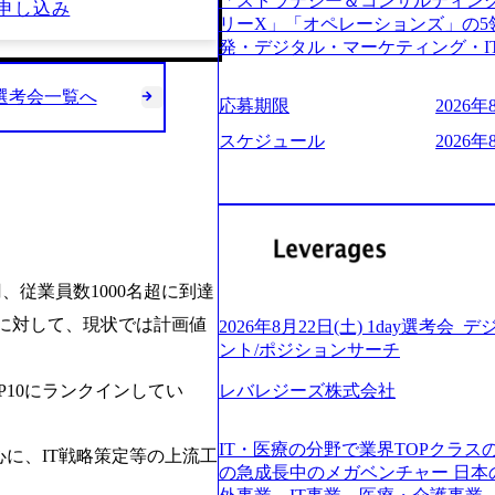
「ストラテジー＆コンサルティン
申し込み
う。主な作業としては、As-Is
し、30代以上のコンサルファーム
リーX」「オペレーションズ」の
向けの報告資料・ディスカッションペ
み。 書類選考通過後に、GAB試験
発・デジタル・マーケティング・I
2019年11月に設立され、成長期
させていただきます。 急速なグ
からその実行的側面であるITサー
大していく時期のため、メンバー
が困難になった大手企業をサポー
ファームである あらゆる産業におい
y選考会一覧へ
す。 また、希望者はパートナー
応募期限
2026年
スフォーメーション戦略を中心にコ
ne Global 500社の80％以
る環境です。 自ら案件を取り、
または新規大手事業会社から依頼
ジェクトは「ファーストリテイリ
スケジュール
2026年
● 事業会社機能にも携われる 弊社
を行います。クライアントは各業界
のDX化支援」「ヴィヴィアン・ウ
クト・メディア・地方創生事業が
ら「新規事業戦略」「既存事業の
ンサルティング活動のみならず、2021年
コンサルタントとしての経験を活
だいています。 (2)「SIerやP
を設立し、人工知能とデータアナ
善ができます。(希望者のみとなりま
ある「戦略」案件をメインとした
する活動や、デジタル人材育成の支援も盛んに
大手外資系コンサルファーム出身者
部抜粋＞ ・海外事業(新規・既存
e.com/content/dam/accenture/final/acc
幅広い年齢の方が活躍しています ● インダストリー・ソリューションで区切られ
けるAIを活用した事業戦略検討支援
e.pdf#zoom=50) 女性の活躍について (https
ていない組織です(ワンプール制) 
億円、従業員数1000名超に到達
ィ領域における地域活性アプリ企
inal/careers/corporate/documen
バル案件に対応するコンサルティン
ョンを活用した事業戦略策定及び
ログ (https://www.accenture.com/j
円に対して、現状では計画値
2026年8月22日(土) 1day選
-2-1 東京ミッドタウン八重洲 八
ンスフォーメーションの案件が多数
経営」 (https://business.nikkei.co
ント/ポジションサーチ
禁煙、ビル内喫煙室あり WEB 
て、プロジェクト・メンバーの管
理由【コンサル業界俯瞰マップ】 (https://d
ている方で、書類選考を通過し面接・面談未実施の方
推進、クライアントとのコミュニ
10にランクインしてい
レバレジーズ株式会社
店出身者などマーケティングのトップ人材が集結す
ント ・4年生大学卒業に限る ・
成などを担当。 ● シニアマネー
e/detail/45446) エンジ
部門におけるコンサルティング経験5
ージャーの管理、及びプロジェク
(https://www.businessinside
業に限る ・以下のいずれかの実務経験を有する方 -
IT・医療の分野で業界TOPクラス
に、IT戦略策定等の上流工
や、会社経営の観点から提案活動、
ライゼーション (https://www.accenture.com
コンサルティング経験2年以上 - BIG4のStrategy部門におけるコンサルティング経
の急成長中のメガベンチャー 日
ートナー 主要クライアントの責任
ustomization) 大正製薬：ITカーブアウト支援 