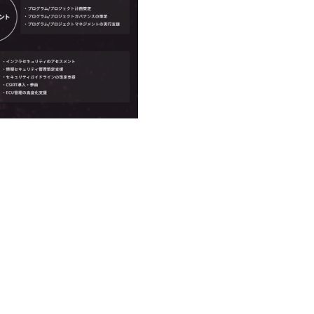
生大学卒業に限る ・大手総合コン
日(土) 9:00～19:30頃 ※選考会参
が活発であり、多様なスキルを1社
るコンサルティング経験5年以上 ●
DTE ① MRS-IMS(旧ITXO-IMS) ② TS
かする「オールインハウス」型の
以下のいずれかの実務経験を有する
kuoka ⑥ AMS-PRD ⑦ AMS-H&PS
主体的かつ柔軟なキャリア形成が可能。 https://
ィング経験2年以上 - BIG4のSt
uction.appspot.com/public/images/2
上 ● 求める人物像 ・高いコミュニケーシ
88_1200x698.webp ## 働
ド・テーマや事例にキャッチアッ
り、 働き甲斐のあるランキング、
る方 ・自らコンサル業界やクラ
であり株主からの圧力がないため
提案などに積極的に関わることができる方 ・スケジューリング(
て長期的な成長を若手に任せられ
む)など、ビジネスベーシックスキ
重視するため出社勤務。1日の労働時間
年間データ、エンジニア組織） 2026年8月
日(月) 16:00 ※応募者が定員
ていただきます。ご了承ください。 ●
説明会終了後、随時ご案内) ※全
別に当日の面接案内をお送りいた
適性検査をご受検いただきます。 
ションサーチになります。 ご経
下のいずれかの役割でご活躍いた
用となります。 ※案件によっては
サルタント＞ Webアプリケーショ
ー・スタートアップ企業に対する
規模基幹システムにおける最上流の
メント支援までを一気通貫で担当し