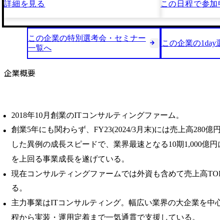
詳細を見る
この日程で
参加
この企業の特別選考会・セミナー
この企業の1da
一覧へ
企業概要
2018年10月創業のITコンサルティングファーム。
創業5年にも関わらず、FY23(2024/3月末)には売上高280
した異例の成長スピードで、業界最速となる10期1,000億
を上回る事業成⻑を遂げている。
現在コンサルティングファームでは外資も含めて売上高TOP
る。
主力事業はITコンサルティング。幅広い業界の大企業を中心
程から実装・運用定着まで一気通貫で支援している。