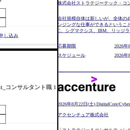
株式会社ストラテジーテック・コ
よび条件面談ともに、どの時間開
のご予定をご都合いただけますと幸
前にGAB試験を受検いただきます(
会社規模自体は新しいが、全体の
ただし、30代以上のコンサルファ
ンジングな仕事ができるということ
のみ。 書類選考通過後に、GAB試
C、シグマクシス、IBM、リッジ
をさせていただきます。 急速な
申し込み
ョインするピュアな戦略を伸ばす
事が困難になった大手企業をサポ
※SaaSプロダクト、地方創生、メ
応募期限
2026年
ンスフォーメーション戦略を中心に
中者もいて働きやすい環境※コン
存または新規大手事業会社から依
みがあり、ヘルスケアな業界は広
スケジュール
2026年
援を行います。クライアントは各業
はない制度 ワンプール制を敷く、柔軟な
から「新規事業戦略」「既存事業
2026年8月7日(金) 16:00 
ただいています。 (2)「SIerや
できない可能性がございます ※コン
である「戦略」案件をメインとし
ただいたご応募者様については、1
一部抜粋＞ ・海外事業(新規・既
だきます ● 面接(1次・最終を一
g Unit_コンサルタント職 1
おけるAIを活用した事業戦略検討支
担当者より結果についてご連絡させ
ティ領域における地域活性アプリ
する選考会となります 内定の判
ションを活用した事業戦略策定及
をいただく場合がございます ● 
2026年8月22日(土) DigitalCore/Cy
ランスフォーメーションの案件が多
ます ・実施前日までに日程および
人のタスク管理及び遂行を担う。
アクセンチュア株式会社
件面談ともに、どの時間開始とな
向け資料のドラフト作成、プロジェ
定をご都合いただけますと幸いです 
シニアコンサルタント プロジェ
B試験を受検いただきます(受験期限