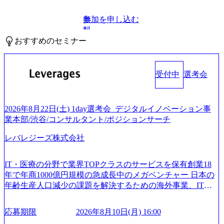
参加を申し込む
無
料
おすすめのセミナー
受付中
選考会
2026年8月22日(土) 1day選考会_デジタルイノベーション事
業本部/渋谷/コンサルタント/ポジションサーチ
レバレジーズ株式会社
IT・医療の分野で業界TOPクラスのサービスを保有創業18
年で年商1000億円規模の急成長中のメガベンチャー 日本の
年齢生産人口減少の課題を解決するための海外事業、IT事
業、医療・介護事業、若手キャリア、新規事業といった40
以上の事業を展開する オールインハウスの組織体制をとっ
応募期限
2026年8月10日(月) 16:00
ており社内で新しい事業開発などの人員調達できる 独立資