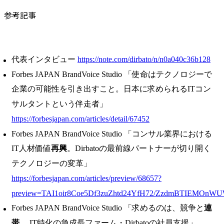
参考記事
代表インタビュー
https://note.com/dirbato/n/n0a040c36b128
Forbes JAPAN BrandVoice Studio 「使命はテクノロジーで
企業の可能性を引き出すこと。日本に求められるITコン
サルタントという伴走者」
https://forbesjapan.com/articles/detail/67452
Forbes JAPAN BrandVoice Studio 「コンサル業界における
IT人材価値
再興
。Dirbatoの最前線パートナーが切り開く
テクノロジーの変革」
https://forbesjapan.com/articles/preview/68657?
preview=TAI1oir8Coe5Df3zuZhtd24YfH72/ZzdmBTIEMOnW
Forbes JAPAN BrandVoice Studio 「求めるのは、競争と
連
帯
。IT特化の急成長ファーム・Dirbatoの社員支援」