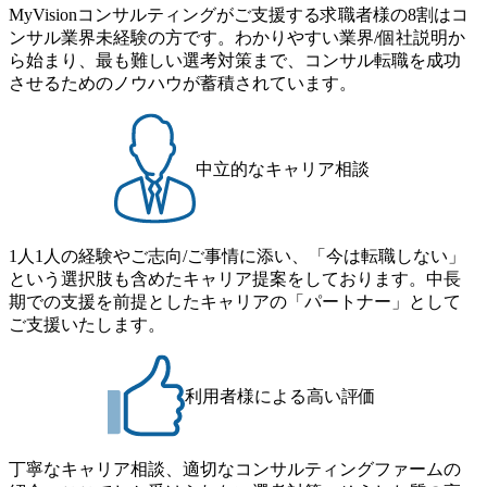
6年8月23日(日)にSustainable SCM SU 1day選考会を開催いた
MyVisionコンサルティングがご支援する求職者様の8割はコ
で主体的に動ける方 ・年齢にこだわらず、アドバイスを素
食事などのカジュアルな交流、実際のプロジェクトのケー
します。 当SUは「GlobalでのSCM構築」や「物流・調達コ
ンサル業界未経験の方です。わかりやすい業界/個社説明か
直に受け取れる方 ・推進力のある方
ススタディ、1対1の模擬面接等、複数のセッションを約1か
ストの構造改革」といった伝統的なテーマに留まらずクラ
ら始まり、最も難しい選考対策まで、コンサル転職を成功
月の期間に渡り行い、選考にご参加いただきます。コンサ
イアントがこれから取組むべき「グリーントランスフォー
させるためのノウハウが蓄積されています。
ルタント未経験の方でも、戦略コンサルタントの具体的な
メーション」、「サーキュラーエコノミー(循環経済)」とい
仕事内容からお話をさせていただきますので、戦略コンサ
った社会課題やテーマに対して、グローバル知見と最新の
ルティングにご興味をお持ちの方は、この機会にぜひご応
事例などを基に企業の構造改革と社会価値の創造の取り組
募ください。 ● 応募後のフロー ・書類選考後、対象者の方
みを行うプロフェッショナルチームです。 今回1day選考対
中立的なキャリア相談
にはWebテストを8月20日までに受験いただきます ・8月21
象となるポジションは下記となります。 ・コンサルタント
日までにプログラム参加者をご案内します ・初回プログラ
(調達改革・設備O&M)【SCS SU】 ・コンサルタント(ECM/
ム : 8月29日(土)10:00～13:30 @ベイン東京オフィス(六本木)
SCM構想・PLM/MES改革)【SSC SU】 ・コンサルタント(物
・プログラム期間中はコンサルタントとの食事会、プロジ
1人1人の経験やご志向/ご事情に添い、「今は転職しない」
流改革/需給プロセス改革)【SSC SU】 ・SCM/ECMデータ・
ェクトのご紹介、ケースワークショップなどを実施します
という選択肢も含めたキャリア提案をしております。中長
プロセス分析・AI活用_Sustainable SCM Strategy Unit(Strategy
・10月17日(土)開催の選考会にて採用面接を実施する予定で
期での支援を前提としたキャリアの「パートナー」として
Consultant職)≪東京・大阪≫ ・コンサルタント(SCS SUオー
す ※ご都合が合わない方は別途調整いたします 初回プロ
ご支援いたします。
プンポジション)【SCS SU】 ※当日は全体での会社説明な
グラム : ベイン東京オフィス(六本木) ※イベントによりオン
どはなく、個別選考のみの実施を予定しています ※1名あた
ラインまたはオフラインの実施 ※東京オフィスのみのご応
りの拘束時間は1時間～最大2時間半程度を想定しています
募となります。他オフィス希望を含めたご応募はお受けい
※1次面接と最終面接の間をなるべく空けないよう調整して
利用者様による高い評価
たしかねますのでご了承ください ● フルタイムでの職務経
おりますが、調整が叶わないケースもございます オンライ
歴を2年以上お持ちの方で、東京オフィスのコンサルタント
ン 書類選考通過者
ポジションに応募意思がある方 ● 英語・日本語ともにビジ
丁寧なキャリア相談、適切なコンサルティングファームの
ネスレベルの方 ※日本語が母国語でない方は日本語能力