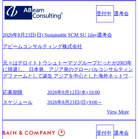
るグローバル化」「資生堂グループのDX化支援」「ヴィヴ
527843-d227-4df8-b86c-5587f843fdf6_1200x471.webp https://stor
age.googleapis.com/our-vision-production.appspot.com/public/imag
ィアン・ウエストウッドの製品開発」など多岐にわたる コ
es/20251030164946_dc0888f6-0539-4887-84d7-34c8d8544226_1
受付中
選考会
ンサルティング活動のみならず、2021年にはKDDIと合弁会
200x666.webp 年間100億円規模の投資の元、10以上もの新規
社「ARISE analytics」を設立し、人工知能とデータアナリテ
事業を立ち上げているため様々な業界を経験することが可
ィクス技術で新たなイノベーションを創出する活動や、デ
能 社内転職が活発であり、多様なスキルを1社で身に着ける
ジタル人材育成の支援も盛んに行う 採用資料 (https://www.ac
2026年8月23日(日) Sustainable SCM SU 1day選考会
ことが可能 事業開発・運用を内包かする「オールインハウ
centure.com/content/dam/accenture/final/accenture-com/document-
ス」型の組織体。社内スカウトや社内公募制度を用いて主
アビームコンサルティング株式会社
2/Accenture-Recruiting-Brochure.pdf#zoom=50) 女性の活躍につ
体的かつ柔軟なキャリア形成が可能。 https://storage.googleap
いて (https://www.accenture.com/content/dam/accenture/final/caree
is.com/our-vision-production.appspot.com/public/images/20251030
rs/corporate/document/women-brochure.pdf#zoom=50) 社員発信
元々はデロイトトウシュトーマツグループだったが2003年
165942_70f09968-1b27-43e6-b849-1cd107c4f488_1200x698.web
のキャリアブログ (https://www.accenture.com/jp-ja/blogs/japan-
に脱退し、 日本発、アジア発のグローバルコンサルティン
p ## 働き方／WLB／待遇 内装8億円超のかっこいいオフィ
careers-blog) 江川社長が語る「105点経営」 (https://business.ni
グファームとして誕生 アジアを中心とした海外ネットワー
スがあり、 働き甲斐のあるランキング、新卒注目ランキン
kkei.com/atcl/gen/19/00604/021600008/) 規模拡大で成功する理
クを通じ、各国や地域に即したグローバル・サービスを提
グ受賞歴多数 あえての未上場であり株主からの圧力がない
由【コンサル業界俯瞰マップ】 (https://diamond.jp/articles/-/34
供している日系最大級の総合コンサルティングファーム
ため事業創造の自由度が高く、赤字事業でも投資して長期
6218) 大手広告代理店出身者などマーケティングのトップ人
応募期限
2026年8月12日(水) 16:00
『Build Beyond As One ®.』をブランドメッセージに掲げ、
的な成長を若手に任せられる環境 対面でのコミュニケーシ
材が集結するワケ (https://markezine.jp/article/detail/45446) エン
企業や組織の変革を通じて社会や産業の課題を解決し、未
ョンメリットを重視するため出社勤務。1日の労働時間平均
スケジュール
2026年8月23日(日) 9:00～
ジニアからコンサルタントへ。会社に入って、何が変わっ
来のありたい姿を実現するとともに、クライアント変革の
9.2時間、有休消化率81%(2024年度の年間データ、エンジニ
た？ (https://www.businessinsider.jp/post-288838) プラダ：ラグ
View More
確実な実現と社会的価値及び経済的価値の追求にも貢献 NE
ア組織） 2026年8月22日(土) 10:00～最長16:00 2026年8月10
ジュアリー製品のパーソナライゼーション (https://www.acce
Cとの戦略的資本提携も実現して、現在はNECのグループ会
日(月) 16:00 ※応募者が定員を上回る場合は、厳正なる審査
nture.com/jp-ja/case-studies/song/prada-luxury-product-customizati
社であり、戦略、業務改革、IT、組織・人事、アウトソー
の上参加者を決定させていただきます。ご了承ください。
on) 大正製薬：ITカーブアウト支援 (https://www.accenture.co
受付中
選考会
シングなどの専門知識と、豊富な経験を持つ約6,000名を超
● 当日の流れ 受付 → 会社説明会 → 面接(会社説明会終了
m/jp-ja/case-studies/consulting/taisho-pharmaceutical)（ストラテ