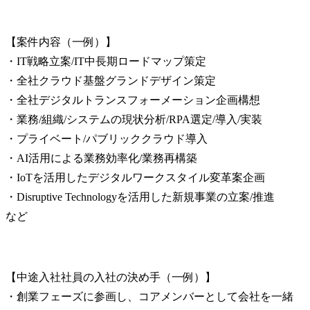
【案件内容（一例）】

・IT戦略立案/IT中長期ロードマップ策定

・全社クラウド基盤グランドデザイン策定

・全社デジタルトランスフォーメーション企画構想

・業務/組織/システムの現状分析/RPA選定/導入/実装

・プライベート/パブリッククラウド導入

・AI活用による業務効率化/業務再構築

・IoTを活用したデジタルワークスタイル変革案企画

・Disruptive Technologyを活用した新規事業の立案/推進　　
など
【中途入社社員の入社の決め手（一例）】

・創業フェーズに参画し、コアメンバーとして会社を一緒