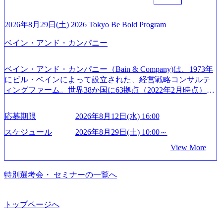
えるプロフェッショナルを有する 金融、製造、流通、エネ
後、随時ご案内) ※全てリモートにて実施します。 ※参加
ジー & コンサルティング） ソフトバンク：初のオンライン
ルギー、情報通信、公共事業など幅広い分野をクライアン
される方に個別に当日の面接案内をお送りいたします。 ※
開催「SoftBank World 2020」でマーケ＆営業のDX実現 (http
トとしている SAP領域においては日本市場No.1を誇り、全
通常の選考フローと異なり、事前に適性検査をご受検いた
2026年8月29日(土) 2026 Tokyo Be Bold Program
s://www.accenture.com/jp-ja/case-studies/communications-media/so
世界で6,400件以上、日本国内で企業最多の5,399件のSAP認
だきます。 ● 詳細 デジタルイノベーション事業部でのポジ
ftbank)（通信） 経済産業省：事業者の申請手続きを電子化
ベイン・アンド・カンパニー
定コンサルタント資格を取得している また、日本国内企業
ションサーチになります。 ご経験やスキル、そして適性や
する「保安ネット」を構築。省庁DXの先進事例を実現 (http
として最多の3,200件のSAP S/4HANA®認定コンサルタント
志向性に合わせて、以下のいずれかの役割でご活躍いただ
s://www.accenture.com/jp-ja/case-studies/public-service/meti-indust
資格も保有、さまざまな業界・業種でのプロジェクト実績
きます。 ※本求人はレバテック株式会社の雇用となりま
ry-safety-network)（公共サービス） カルビー：SAP HANAの
ベイン・アンド・カンパニー（Bain & Company)は、1973年
と蓄積されたノウハウを基に独自の方法論やテンプレート
す。 ※案件によっては客先に出向いての作業も発生しま
導入で基幹システムを刷新 (https://www.accenture.com/jp-ja/ca
にビル・ベインによって設立された、経営戦略コンサルテ
を開発し、それらを活用してお客様に最適なSAPコンサル
す。 ＜ITコンサルタント＞ Webアプリケーション、SaaS系
se-studies/consumer-goods-services/calbee)（消費財・サービ
ィングファーム。世界38か国に63拠点（2022年2月時点）、
ティングサービスを提供する https://storage.googleapis.com/our
の領域において、大手・ベンチャー・スタートアップ企業
ス） 世界49カ国に約73万人以上（2024年5月時点）の社員を
東京オフィスは1982年に開設。 「コンサルタントがクライ
-vision-production.appspot.com/public/images/20240925132728_9
に対する課題解決支援を行います。 直近の案件では、大規
擁し、世界120以上の国の企業を顧客に売上641億ドルを誇
アントにお届けするのは単なるレポートではなく、『結
96dc8f2-7d54-42b9-a7ae-8c532c52d3d8_1200x678.webp アビー
応募期限
2026年8月12日(水) 16:00
模基幹システムにおける最上流のPoC(概念実証)支援から構
る 日本では2.3万人以上の従業員を擁しており(会計系BIG4
果』である。」この原則のもと、ベインは1973年に創業さ
ムコンサルティング会社資料 (https://www.abeam.com/content/
想策定、開発マネジメント支援までを一気通貫で担当して
を上回る規模感)、営業利益率も約15％と驚異的な数字とな
れた。クライアントが不確かな未来の中、競争に勝てるよ
スケジュール
2026年8月29日(土) 10:00～
dam/abeam/jp/ja/about/company/ABeamConsultingCompanyProfil
います。 生成AIなどの最新技術とシステムを活用し、顧客
っている、売上・従業員数共にこの8年間で4倍近くの成長
う、カスタマイズされた戦略を策定し、クライアントと共
e_jpn_4.pdf) 『SAP AWARD OF EXCELLENCE 2024』にお
View More
の業務革新と効率化の実現に貢献します。 ＜PL/PM＞ 顧客
を遂げていることから、今後も高い成長が見込まれる 多く
に、提言を具体的な行動に落とし込んでいる。 徹底した
いて優秀賞「プロジェクト・アワード」を受賞 (https://prtime
の要望を深くヒアリングし、企画構想からアジャイル開発
の技術者を抱えており、アビームコンサルティングに続い
「結果主義」を標榜。クライアントのフルポテンシャル実
s.jp/main/html/rd/p/000000010.000123981.html) アビームコンサ
による開発支援までを一気通貫で推進していただきます。
て日本国内2番目にSAP認定コンサルタント制度の有資格者
現を目標に、具体的に目に見える成果を出すことを信条と
特別選考会・ セミナーの一覧へ
ルティング、社員の健康改善を支援 食事・睡眠など可視
プロジェクト提案・推進の中核として、企画・要件定義か
数が多く、特にIT領域に強みを持つ グローバルのポジショ
して、全社戦略やトランスフォーメーション案件を多く扱
化 (https://www.nikkan.co.jp/articles/view/00694812) “失われた3
らテストまでの一連の工程における管理業務に加え、最上
ンに自由に応募できる社内の転職ツール「キャリアズ・マ
っている ベインの社風を体現するものとして「True North」
0年”をアビームの｢人的資本経営｣で取り戻したい (https://ww
流での現状分析、顧客ヒアリング、戦略策定、技術選定、
ーケットプレイス」が存在し、本ツールを活用で上司の引
（真北）という言葉がよくつかわれる。針が少し東に傾い
トップページへ
w.businessinsider.jp/post-283587) アサヒグループホールディン
品質改善なども推進していただきます。 ＜SE＞ 参画いただ
き留めを受けずに移動が可能である（異動者は年間約1,000
て見えるTrue Northとは磁北ではなく真北、風説や思い込み
グスのESG価値の可視化を支援 「インパクト加重会計」