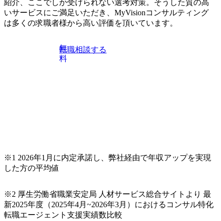
紹介、ここでしか受けられない選考対策。そうした質の高
試験N1またはそれ相当の上級レベルの日本語力(会話・読解
いサービスにご満足いただき、MyVisionコンサルティング
力)
は多くの求職者様から高い評価を頂いています。
無
転職相談する
料
※1 2026年1月に内定承諾し、弊社経由で年収アップを実現
した方の平均値
※2 厚生労働省職業安定局 人材サービス総合サイトより 最
新2025年度（2025年4月~2026年3月）におけるコンサル特化
転職エージェント支援実績数比較