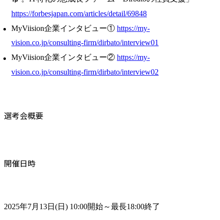
https://forbesjapan.com/articles/detail/69848
MyViision企業インタビュー①
https://my-
vision.co.jp/consulting-firm/dirbato/interview01
MyViision企業インタビュー②
https://my-
vision.co.jp/consulting-firm/dirbato/interview02
選考会概要
開催日時
2025年7月13日(日) 10:00開始～最長18:00終了