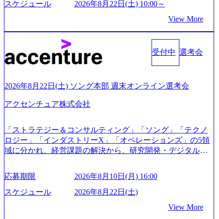
本経営をとっており、事業創造の自由度が高い https://storag
スケジュール
2026年8月22日(土) 10:00～
e.googleapis.com/our-vision-production.appspot.com/public/image
View More
s/20240925162633_7242d0de-3e54-4f03-b076-00318d5c0dff_120
0x644.webp レバレジーズ株式会社 会社説明資料 (https://spea
kerdeck.com/leverages/leverages-hui-she-shao-jie-zi-liao-zhong-tu-
cai-yong-xiang-ke) 「働く人」「事業・サービス」「カルチャ
受付中
選考会
ー」など、レバレジーズのリアルを取り上げています！ (htt
ps://melev.leverages.jp/) レバレジーズグローバル、大分県より
「外国人留学生等受入環境整備事業委託業務」を受託 (http
2026年8月22日(土) ソング本部 週末オンライン選考会
s://prtimes.jp/main/html/rd/p/000000612.000010591.html) レバレ
ジーズ、モチベーション管理システム「NALYSYS」リリー
アクセンチュア株式会社
ス (https://prtimes.jp/main/html/rd/p/000000622.000010591.html) Y
ouTube（【公式】レバレジーズCh） (https://www.youtube.co
「ストラテジー＆コンサルティング」「ソング」「テクノ
m/@leveragesCh) レバレジーズで活躍するメンバー紹介！〜
ロジー」「インダストリーX」「オペレーションズ」の5領
管理職種編 〜 (https://www.youtube.com/watch?v=RETwZKac2
域に分かれ、経営課題の解決から、研究開発・デジタル・
UI) レバレジーズで活躍するメンバー紹介！〜 営業職種編
マーケティング・ITシステムの導入など、コンサルティン
〜 (https://www.youtube.com/watch?v=XJ7Eam0onXA) 創業以
グ領域からその実行的側面であるITサービスの提供まで一
来黒字を維持し、急成長中でありながら安定した事業を展
応募期限
2026年8月10日(月) 16:00
貫して支援する総合系・IT系ファームである あらゆる産業
開し、高い安定性を持つ企業へと成長している 10年後に1兆
において非常に良質な顧客基盤を築いており、Fortune Globa
スケジュール
2026年8月22日(土)
円を目指す日本にもなかなかないメガベンチャー。創業か
l 500社の80％以上の企業をクライアントとして抱えている
ら黒字経営。年間130%成長 https://storage.googleapis.com/our-
View More
手掛けたプロジェクトは「ファーストリテイリングにおけ
vision-production.appspot.com/public/images/20251030164405_5c