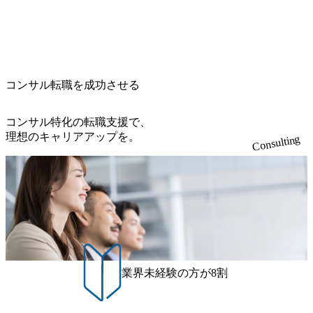
く案件はプライム案件メインです。 要件定義～設計～開発
名） 残業時間や有休取得率など約10項目を数値化すること
による一見正しい答えや、単に理論的に正しいが実行不可
を用いて非財務活動の社会的インパクトを算出 (https://prtime
～テスト～リリース・リリース後対応まで一気通貫でご担
で、実行前後で離職率を半減させることに成功した 18時以
能な答えではなく、企業と社会の最大価値を追求した本当
s.jp/main/html/rd/p/000000015.000123981.html) NECから独立し
当いただきます。 参画当初はご経験に応じたフェーズから
降の会議を原則禁止としているほか、在宅勤務制度の全社
の答えを提供したい、というベインのコンサルティングに
て20年近く成長を続けており、2022年3月期の連結売上高は
ご担当いただき、当社の社員が業務面をサポートしつつ、
展開、ハラスメント抑止に向けた研修の拡充、社外窓口設
おける信念であり、カルチャーにもなっている。 海外オフ
991億円、1,000億円突破が目前となった 2023年4月1日時点
徐々に対応範囲を広げていただきます。 ＜QAエンジニア＞
置など徹底的な仕組み化を推進する 育休取得率は男性6
ィスとの連携が多く、海外プロジェクトへのアサインや海
でグループ従業員数は7523人と、国内でも有数の規模のコ
本質的な品質向上を目的とし、プロジェクトの上流(コンサ
5%、女性100%と全国平均を上回る実績を持ち、女性の管理
外オフィスへのトランスファー制度などが充実している。
ンサルティング会社となり、今後も成長性が大きくみられ
コンサル転職を成功させる
ルティング領域)から参画いただきます。 課題選定から顧客
職率も21.8%（2023年12月時点）とフレキシブルな働き方を
東京オフィスに来るグローバルメンバーも多く、グローバ
る 日本企業的な柔らかい雰囲気が特徴的で、従業員方の人
への企画提案、そして実行までを一気通貫で支援していた
提供 2026年8月22日(土) 面接枠 ①10時開始、②11時開始、
ル・ワンチームで活動している。プロボノ活動にも力を入
柄の良さや未経験者への充実したオンボーディング支援(入
だきます。 アジャイル開発を通じて顧客の要望や提案を柔
③12時開始 2026年8月10日(月) 16:00 各回50分程度を想定 オ
コンサル特化の転職支援で、
れており、これまで多くのNPO・NGOなどの非営利団体に
社時に10日間の間みっちりとコンサルの基礎を支援)を魅力
軟に取り入れながら改善サイクルを回すため、ご自身の提
ンライン 書類選考通過者
理想のキャリアアップを。
無償でコンサルティングを提供している。 2026年8月29日
Consulting
に感じ、他Big4ではなくアビームを選ぶ方も多数 アビーム
案がサービスに直接反映されやすく、高い貢献度を実感で
(土) の対面Kick-offイベントを皮切りに1か月程度のプログラ
といえばSAPをはじめとしたシステム、とイメージされる
きます。 ● 勤務地 東京都渋谷区渋谷3丁目6-7 渋谷金王タワ
ム ※初回プログラム : 8月29日(土)10:00～13:30 2026年8月12
こともあるが実態としては経営戦略策定や新規事業立案な
ー 事業所内禁煙(入居する施設に喫煙専用室あり) ・就業規
日(水) 16:00 Bain & Company Tokyoでは、「Tokyo Be Bold Pr
どのトップラインを上げるための戦略案件も多く存在 特に
則により就業時間内の喫煙を全面的に禁止 ・禁煙サポート
ogram (女性候補者向け選考支援プログラム)」を実施いたし
スポーツ&エンターテイメント領域ではBig4に先んじて注力
制度あり オンライン ● 必須要件 以下いずれかのご経験をお
ます。クライアントに斬新なソリューションを提供し、複
し、業界内で大きな存在感を誇る 社員の多様化する生活ス
持ちの方 ・システム・ソフトウェア開発経験3年以上 ・要
雑な経営課題を解決するために、チームのダイバーシティ
タイルやライフイベントに対応した働きやすい職場環境を
件定義～基本設計など上流経験2年以上 ・PMO経験2年以上
は欠かせません。是非、ユニークな視点と高い志を持つ女
実現するため、さまざまなサポート制度を導入している 多
● 歓迎要件 ・要件定義から詳細設計までのいずれかの上流
性の皆様に多数ご参画頂きたいと考え、プログラムを開催
文化理解や女性の活躍推進などの取り組み、また、フレッ
工程の経験 ・サブリーダー以上のマネジメント経験 ・お客
致します。 「未経験では難しいのではないか」、「実際女
業界未経験の方が8割
クス制度やフリーロケーション制度、フルリモート制度な
様との折衝経験、交渉経験 ・組織課題に対して主体的に業
性はどのように活躍をしているのか」、「ケース面接の経
どの多様な働き方をサポートする制度が整備されている 202
務改善に取り組まれたご経験 ・アジャイル/スクラムへの興
験がなく対策の仕方が知りたい」などのお声をたくさんい
6年8月23日(日) 9:00～18:00終了 2026年8月12日(水) 16:00 202
味関心 ● 求める人物像 ・リーダーシップが取れる方/一人称
ただいているため、今回のプログラムでは現役の面接官と