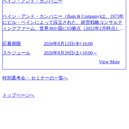
ベイン・アンド・カンパニー
定コンサルタント資格を取得している また、日本国内企業
ションサーチになります。 ご経験やスキル、そして適性や
する「保安ネット」を構築。省庁DXの先進事例を実現 (http
として最多の3,200件のSAP S/4HANA®認定コンサルタント
志向性に合わせて、以下のいずれかの役割でご活躍いただ
s://www.accenture.com/jp-ja/case-studies/public-service/meti-indust
資格も保有、さまざまな業界・業種でのプロジェクト実績
きます。 ※本求人はレバテック株式会社の雇用となりま
ry-safety-network)（公共サービス） カルビー：SAP HANAの
ベイン・アンド・カンパニー（Bain & Company)は、1973年
と蓄積されたノウハウを基に独自の方法論やテンプレート
す。 ※案件によっては客先に出向いての作業も発生しま
導入で基幹システムを刷新 (https://www.accenture.com/jp-ja/ca
にビル・ベインによって設立された、経営戦略コンサルテ
を開発し、それらを活用してお客様に最適なSAPコンサル
す。 ＜ITコンサルタント＞ Webアプリケーション、SaaS系
se-studies/consumer-goods-services/calbee)（消費財・サービ
ィングファーム。世界38か国に63拠点（2022年2月時点）、
ティングサービスを提供する https://storage.googleapis.com/our
の領域において、大手・ベンチャー・スタートアップ企業
ス） 世界49カ国に約73万人以上（2024年5月時点）の社員を
東京オフィスは1982年に開設。 「コンサルタントがクライ
-vision-production.appspot.com/public/images/20240925132728_9
に対する課題解決支援を行います。 直近の案件では、大規
擁し、世界120以上の国の企業を顧客に売上641億ドルを誇
アントにお届けするのは単なるレポートではなく、『結
96dc8f2-7d54-42b9-a7ae-8c532c52d3d8_1200x678.webp アビー
応募期限
2026年8月12日(水) 16:00
模基幹システムにおける最上流のPoC(概念実証)支援から構
る 日本では2.3万人以上の従業員を擁しており(会計系BIG4
果』である。」この原則のもと、ベインは1973年に創業さ
ムコンサルティング会社資料 (https://www.abeam.com/content/
想策定、開発マネジメント支援までを一気通貫で担当して
を上回る規模感)、営業利益率も約15％と驚異的な数字とな
れた。クライアントが不確かな未来の中、競争に勝てるよ
スケジュール
2026年8月29日(土) 10:00～
dam/abeam/jp/ja/about/company/ABeamConsultingCompanyProfil
います。 生成AIなどの最新技術とシステムを活用し、顧客
っている、売上・従業員数共にこの8年間で4倍近くの成長
う、カスタマイズされた戦略を策定し、クライアントと共
e_jpn_4.pdf) 『SAP AWARD OF EXCELLENCE 2024』にお
View More
の業務革新と効率化の実現に貢献します。 ＜PL/PM＞ 顧客
を遂げていることから、今後も高い成長が見込まれる 多く
に、提言を具体的な行動に落とし込んでいる。 徹底した
いて優秀賞「プロジェクト・アワード」を受賞 (https://prtime
の要望を深くヒアリングし、企画構想からアジャイル開発
の技術者を抱えており、アビームコンサルティングに続い
「結果主義」を標榜。クライアントのフルポテンシャル実
s.jp/main/html/rd/p/000000010.000123981.html) アビームコンサ
による開発支援までを一気通貫で推進していただきます。
て日本国内2番目にSAP認定コンサルタント制度の有資格者
現を目標に、具体的に目に見える成果を出すことを信条と
特別選考会・ セミナーの一覧へ
ルティング、社員の健康改善を支援 食事・睡眠など可視
プロジェクト提案・推進の中核として、企画・要件定義か
数が多く、特にIT領域に強みを持つ グローバルのポジショ
して、全社戦略やトランスフォーメーション案件を多く扱
化 (https://www.nikkan.co.jp/articles/view/00694812) “失われた3
らテストまでの一連の工程における管理業務に加え、最上
ンに自由に応募できる社内の転職ツール「キャリアズ・マ
っている ベインの社風を体現するものとして「True North」
0年”をアビームの｢人的資本経営｣で取り戻したい (https://ww
流での現状分析、顧客ヒアリング、戦略策定、技術選定、
ーケットプレイス」が存在し、本ツールを活用で上司の引
（真北）という言葉がよくつかわれる。針が少し東に傾い
トップページへ
w.businessinsider.jp/post-283587) アサヒグループホールディン
品質改善なども推進していただきます。 ＜SE＞ 参画いただ
き留めを受けずに移動が可能である（異動者は年間約1,000
て見えるTrue Northとは磁北ではなく真北、風説や思い込み
グスのESG価値の可視化を支援 「インパクト加重会計」
く案件はプライム案件メインです。 要件定義～設計～開発
名） 残業時間や有休取得率など約10項目を数値化すること
による一見正しい答えや、単に理論的に正しいが実行不可
を用いて非財務活動の社会的インパクトを算出 (https://prtime
～テスト～リリース・リリース後対応まで一気通貫でご担
で、実行前後で離職率を半減させることに成功した 18時以
能な答えではなく、企業と社会の最大価値を追求した本当
s.jp/main/html/rd/p/000000015.000123981.html) NECから独立し
当いただきます。 参画当初はご経験に応じたフェーズから
降の会議を原則禁止としているほか、在宅勤務制度の全社
の答えを提供したい、というベインのコンサルティングに
て20年近く成長を続けており、2022年3月期の連結売上高は
ご担当いただき、当社の社員が業務面をサポートしつつ、
展開、ハラスメント抑止に向けた研修の拡充、社外窓口設
おける信念であり、カルチャーにもなっている。 海外オフ
991億円、1,000億円突破が目前となった 2023年4月1日時点