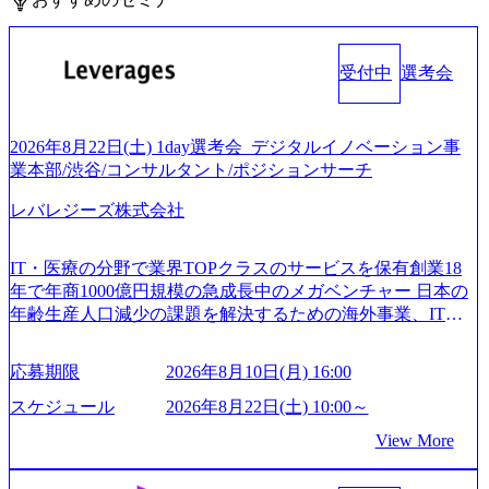
受付中
選考会
2026年8月22日(土) 1day選考会_デジタルイノベーション事
業本部/渋谷/コンサルタント/ポジションサーチ
レバレジーズ株式会社
IT・医療の分野で業界TOPクラスのサービスを保有創業18
年で年商1000億円規模の急成長中のメガベンチャー 日本の
年齢生産人口減少の課題を解決するための海外事業、IT事
業、医療・介護事業、若手キャリア、新規事業といった40
以上の事業を展開する オールインハウスの組織体制をとっ
応募期限
2026年8月10日(月) 16:00
ており社内で新しい事業開発などの人員調達できる 独立資
本経営をとっており、事業創造の自由度が高い https://storag
スケジュール
2026年8月22日(土) 10:00～
e.googleapis.com/our-vision-production.appspot.com/public/image
View More
s/20240925162633_7242d0de-3e54-4f03-b076-00318d5c0dff_120
0x644.webp レバレジーズ株式会社 会社説明資料 (https://spea