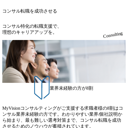
徐々に対応範囲を広げていただきます。 ＜QAエンジニア＞
置など徹底的な仕組み化を推進する 育休取得率は男性6
ィスとの連携が多く、海外プロジェクトへのアサインや海
でグループ従業員数は7523人と、国内でも有数の規模のコ
本質的な品質向上を目的とし、プロジェクトの上流(コンサ
5%、女性100%と全国平均を上回る実績を持ち、女性の管理
外オフィスへのトランスファー制度などが充実している。
ンサルティング会社となり、今後も成長性が大きくみられ
コンサル転職を成功させる
ルティング領域)から参画いただきます。 課題選定から顧客
職率も21.8%（2023年12月時点）とフレキシブルな働き方を
東京オフィスに来るグローバルメンバーも多く、グローバ
る 日本企業的な柔らかい雰囲気が特徴的で、従業員方の人
への企画提案、そして実行までを一気通貫で支援していた
提供 2026年8月22日(土) 面接枠 ①10時開始、②11時開始、
ル・ワンチームで活動している。プロボノ活動にも力を入
柄の良さや未経験者への充実したオンボーディング支援(入
だきます。 アジャイル開発を通じて顧客の要望や提案を柔
③12時開始 2026年8月10日(月) 16:00 各回50分程度を想定 オ
コンサル特化の転職支援で、
れており、これまで多くのNPO・NGOなどの非営利団体に
社時に10日間の間みっちりとコンサルの基礎を支援)を魅力
軟に取り入れながら改善サイクルを回すため、ご自身の提
ンライン 書類選考通過者
理想のキャリアアップを。
無償でコンサルティングを提供している。 2026年8月29日
Consulting
に感じ、他Big4ではなくアビームを選ぶ方も多数 アビーム
案がサービスに直接反映されやすく、高い貢献度を実感で
(土) の対面Kick-offイベントを皮切りに1か月程度のプログラ
といえばSAPをはじめとしたシステム、とイメージされる
きます。 ● 勤務地 東京都渋谷区渋谷3丁目6-7 渋谷金王タワ
ム ※初回プログラム : 8月29日(土)10:00～13:30 2026年8月12
こともあるが実態としては経営戦略策定や新規事業立案な
ー 事業所内禁煙(入居する施設に喫煙専用室あり) ・就業規
日(水) 16:00 Bain & Company Tokyoでは、「Tokyo Be Bold Pr
どのトップラインを上げるための戦略案件も多く存在 特に
則により就業時間内の喫煙を全面的に禁止 ・禁煙サポート
ogram (女性候補者向け選考支援プログラム)」を実施いたし
スポーツ&エンターテイメント領域ではBig4に先んじて注力
制度あり オンライン ● 必須要件 以下いずれかのご経験をお
ます。クライアントに斬新なソリューションを提供し、複
し、業界内で大きな存在感を誇る 社員の多様化する生活ス
持ちの方 ・システム・ソフトウェア開発経験3年以上 ・要
雑な経営課題を解決するために、チームのダイバーシティ
タイルやライフイベントに対応した働きやすい職場環境を
件定義～基本設計など上流経験2年以上 ・PMO経験2年以上
は欠かせません。是非、ユニークな視点と高い志を持つ女
実現するため、さまざまなサポート制度を導入している 多
● 歓迎要件 ・要件定義から詳細設計までのいずれかの上流
性の皆様に多数ご参画頂きたいと考え、プログラムを開催
文化理解や女性の活躍推進などの取り組み、また、フレッ
工程の経験 ・サブリーダー以上のマネジメント経験 ・お客
致します。 「未経験では難しいのではないか」、「実際女
業界未経験の方が8割
クス制度やフリーロケーション制度、フルリモート制度な
様との折衝経験、交渉経験 ・組織課題に対して主体的に業
性はどのように活躍をしているのか」、「ケース面接の経
どの多様な働き方をサポートする制度が整備されている 202
務改善に取り組まれたご経験 ・アジャイル/スクラムへの興
験がなく対策の仕方が知りたい」などのお声をたくさんい
6年8月23日(日) 9:00～18:00終了 2026年8月12日(水) 16:00 202
味関心 ● 求める人物像 ・リーダーシップが取れる方/一人称
ただいているため、今回のプログラムでは現役の面接官と
6年8月23日(日)にSustainable SCM SU 1day選考会を開催いた
MyVisionコンサルティングがご支援する求職者様の8割はコ
で主体的に動ける方 ・年齢にこだわらず、アドバイスを素
食事などのカジュアルな交流、実際のプロジェクトのケー
します。 当SUは「GlobalでのSCM構築」や「物流・調達コ
ンサル業界未経験の方です。わかりやすい業界/個社説明か
直に受け取れる方 ・推進力のある方
ススタディ、1対1の模擬面接等、複数のセッションを約1か
ストの構造改革」といった伝統的なテーマに留まらずクラ
ら始まり、最も難しい選考対策まで、コンサル転職を成功
月の期間に渡り行い、選考にご参加いただきます。コンサ
イアントがこれから取組むべき「グリーントランスフォー
させるためのノウハウが蓄積されています。