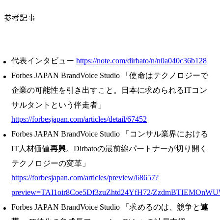
参考記事
代表インタビュー
https://note.com/dirbato/n/n0a040c36b128
Forbes JAPAN BrandVoice Studio 「使命はテクノロジーで
企業の可能性を引き出すこと。日本に求められるITコン
サルタントという伴走者」
https://forbesjapan.com/articles/detail/67452
Forbes JAPAN BrandVoice Studio 「コンサル業界における
IT人材価値
再興
。Dirbatoの最前線パートナーが切り開く
テクノロジーの変革」
https://forbesjapan.com/articles/preview/68657?
preview=TAI1oir8Coe5Df3zuZhtd24YfH72/ZzdmBTIEMOnW
Forbes JAPAN BrandVoice Studio 「求めるのは、競争と
連