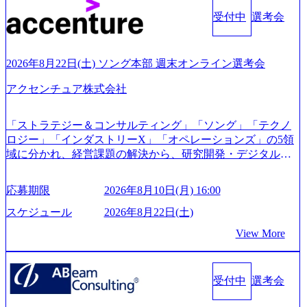
kerdeck.com/leverages/leverages-hui-she-shao-jie-zi-liao-zhong-tu-
cai-yong-xiang-ke) 「働く人」「事業・サービス」「カルチャ
受付中
選考会
ー」など、レバレジーズのリアルを取り上げています！ (htt
ps://melev.leverages.jp/) レバレジーズグローバル、大分県より
「外国人留学生等受入環境整備事業委託業務」を受託 (http
2026年8月22日(土) ソング本部 週末オンライン選考会
s://prtimes.jp/main/html/rd/p/000000612.000010591.html) レバレ
ジーズ、モチベーション管理システム「NALYSYS」リリー
アクセンチュア株式会社
ス (https://prtimes.jp/main/html/rd/p/000000622.000010591.html) Y
ouTube（【公式】レバレジーズCh） (https://www.youtube.co
「ストラテジー＆コンサルティング」「ソング」「テクノ
m/@leveragesCh) レバレジーズで活躍するメンバー紹介！〜
ロジー」「インダストリーX」「オペレーションズ」の5領
管理職種編 〜 (https://www.youtube.com/watch?v=RETwZKac2
域に分かれ、経営課題の解決から、研究開発・デジタル・
UI) レバレジーズで活躍するメンバー紹介！〜 営業職種編
マーケティング・ITシステムの導入など、コンサルティン
〜 (https://www.youtube.com/watch?v=XJ7Eam0onXA) 創業以
グ領域からその実行的側面であるITサービスの提供まで一
来黒字を維持し、急成長中でありながら安定した事業を展
応募期限
2026年8月10日(月) 16:00
貫して支援する総合系・IT系ファームである あらゆる産業
開し、高い安定性を持つ企業へと成長している 10年後に1兆
において非常に良質な顧客基盤を築いており、Fortune Globa
スケジュール
2026年8月22日(土)
円を目指す日本にもなかなかないメガベンチャー。創業か
l 500社の80％以上の企業をクライアントとして抱えている
ら黒字経営。年間130%成長 https://storage.googleapis.com/our-
View More
手掛けたプロジェクトは「ファーストリテイリングにおけ
vision-production.appspot.com/public/images/20251030164405_5c
るグローバル化」「資生堂グループのDX化支援」「ヴィヴ
527843-d227-4df8-b86c-5587f843fdf6_1200x471.webp https://stor
age.googleapis.com/our-vision-production.appspot.com/public/imag
ィアン・ウエストウッドの製品開発」など多岐にわたる コ
es/20251030164946_dc0888f6-0539-4887-84d7-34c8d8544226_1
受付中
選考会
ンサルティング活動のみならず、2021年にはKDDIと合弁会
200x666.webp 年間100億円規模の投資の元、10以上もの新規
社「ARISE analytics」を設立し、人工知能とデータアナリテ