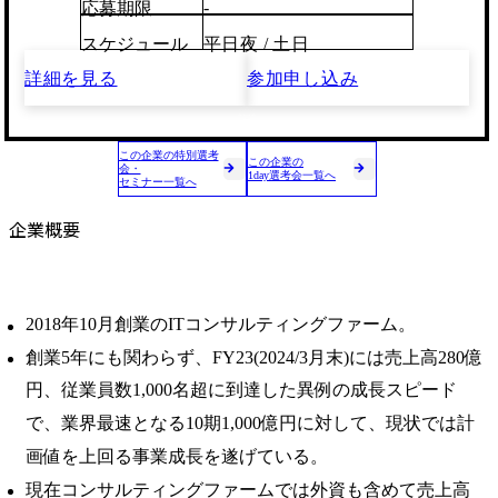
-
応募期限
スケジュール
平日夜 / 土日
詳細を見る
参加申し込み
この企業の特別選考
この企業の
会・
1day選考会一覧へ
セミナー一覧へ
企業概要
2018年10月創業のITコンサルティングファーム。
創業5年にも関わらず、FY23(2024/3月末)には売上高280億
円、従業員数1,000名超に到達した異例の成長スピード
で、業界最速となる10期1,000億円に対して、現状では計
画値を上回る事業成⻑を遂げている。
現在コンサルティングファームでは外資も含めて売上高