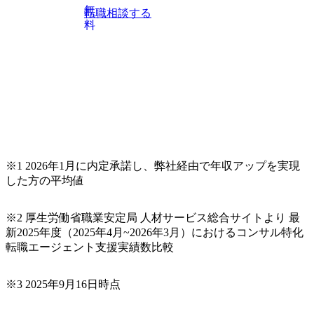
無
転職相談する
料
※1 2026年1月に内定承諾し、弊社経由で年収アップを実現
した方の平均値
※2 厚生労働省職業安定局 人材サービス総合サイトより 最
新2025年度（2025年4月~2026年3月）におけるコンサル特化
転職エージェント支援実績数比較
※3 2025年9月16日時点