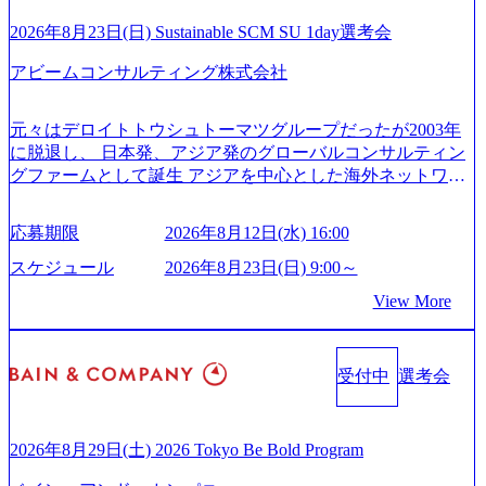
事業を立ち上げているため様々な業界を経験することが可
ィクス技術で新たなイノベーションを創出する活動や、デ
能 社内転職が活発であり、多様なスキルを1社で身に着ける
ジタル人材育成の支援も盛んに行う 採用資料 (https://www.ac
2026年8月23日(日) Sustainable SCM SU 1day選考会
ことが可能 事業開発・運用を内包かする「オールインハウ
centure.com/content/dam/accenture/final/accenture-com/document-
ス」型の組織体。社内スカウトや社内公募制度を用いて主
アビームコンサルティング株式会社
2/Accenture-Recruiting-Brochure.pdf#zoom=50) 女性の活躍につ
体的かつ柔軟なキャリア形成が可能。 https://storage.googleap
いて (https://www.accenture.com/content/dam/accenture/final/caree
is.com/our-vision-production.appspot.com/public/images/20251030
rs/corporate/document/women-brochure.pdf#zoom=50) 社員発信
元々はデロイトトウシュトーマツグループだったが2003年
165942_70f09968-1b27-43e6-b849-1cd107c4f488_1200x698.web
のキャリアブログ (https://www.accenture.com/jp-ja/blogs/japan-
に脱退し、 日本発、アジア発のグローバルコンサルティン
p ## 働き方／WLB／待遇 内装8億円超のかっこいいオフィ
careers-blog) 江川社長が語る「105点経営」 (https://business.ni
グファームとして誕生 アジアを中心とした海外ネットワー
スがあり、 働き甲斐のあるランキング、新卒注目ランキン
kkei.com/atcl/gen/19/00604/021600008/) 規模拡大で成功する理
クを通じ、各国や地域に即したグローバル・サービスを提
グ受賞歴多数 あえての未上場であり株主からの圧力がない
由【コンサル業界俯瞰マップ】 (https://diamond.jp/articles/-/34
供している日系最大級の総合コンサルティングファーム
ため事業創造の自由度が高く、赤字事業でも投資して長期
6218) 大手広告代理店出身者などマーケティングのトップ人
応募期限
2026年8月12日(水) 16:00
『Build Beyond As One ®.』をブランドメッセージに掲げ、
的な成長を若手に任せられる環境 対面でのコミュニケーシ
材が集結するワケ (https://markezine.jp/article/detail/45446) エン
企業や組織の変革を通じて社会や産業の課題を解決し、未
ョンメリットを重視するため出社勤務。1日の労働時間平均
スケジュール
2026年8月23日(日) 9:00～
ジニアからコンサルタントへ。会社に入って、何が変わっ
来のありたい姿を実現するとともに、クライアント変革の
9.2時間、有休消化率81%(2024年度の年間データ、エンジニ
た？ (https://www.businessinsider.jp/post-288838) プラダ：ラグ
View More
確実な実現と社会的価値及び経済的価値の追求にも貢献 NE
ア組織） 2026年8月22日(土) 10:00～最長16:00 2026年8月10
ジュアリー製品のパーソナライゼーション (https://www.acce
Cとの戦略的資本提携も実現して、現在はNECのグループ会
日(月) 16:00 ※応募者が定員を上回る場合は、厳正なる審査
nture.com/jp-ja/case-studies/song/prada-luxury-product-customizati
社であり、戦略、業務改革、IT、組織・人事、アウトソー
の上参加者を決定させていただきます。ご了承ください。
on) 大正製薬：ITカーブアウト支援 (https://www.accenture.co
受付中
選考会
シングなどの専門知識と、豊富な経験を持つ約6,000名を超
● 当日の流れ 受付 → 会社説明会 → 面接(会社説明会終了
m/jp-ja/case-studies/consulting/taisho-pharmaceutical)（ストラテ
えるプロフェッショナルを有する 金融、製造、流通、エネ
後、随時ご案内) ※全てリモートにて実施します。 ※参加
ジー & コンサルティング） ソフトバンク：初のオンライン
ルギー、情報通信、公共事業など幅広い分野をクライアン
される方に個別に当日の面接案内をお送りいたします。 ※
開催「SoftBank World 2020」でマーケ＆営業のDX実現 (http
トとしている SAP領域においては日本市場No.1を誇り、全
通常の選考フローと異なり、事前に適性検査をご受検いた
2026年8月29日(土) 2026 Tokyo Be Bold Program
s://www.accenture.com/jp-ja/case-studies/communications-media/so
世界で6,400件以上、日本国内で企業最多の5,399件のSAP認
だきます。 ● 詳細 デジタルイノベーション事業部でのポジ
ftbank)（通信） 経済産業省：事業者の申請手続きを電子化