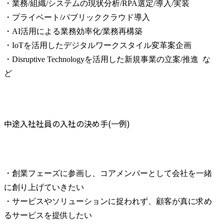
・業務/組織/システムの現状分析/RPA選定/導入/実装

・プライベート/パブリッククラウド導入

・AI活用による業務効率化/業務再構築

・IoTを活用したデジタルワークスタイル変革案企画

・Disruptive Technologyを活用した新規事業の立案/推進  な
ど
中途入社社員の入社の決め手(一例)
・創業フェーズに参画し、コアメンバーとして会社を一緒
に創り上げていきたい

・サービスやソリューションに捉われず、顧客が真に求め
るサービスを提供したい
