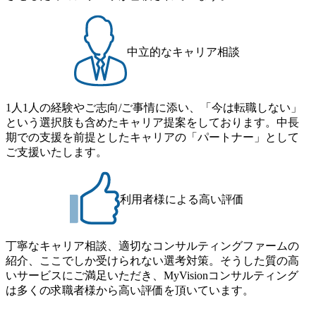
ルタント未経験の方でも、戦略コンサルタントの具体的な
メーション」、「サーキュラーエコノミー(循環経済)」とい
仕事内容からお話をさせていただきますので、戦略コンサ
った社会課題やテーマに対して、グローバル知見と最新の
ルティングにご興味をお持ちの方は、この機会にぜひご応
事例などを基に企業の構造改革と社会価値の創造の取り組
募ください。 ● 応募後のフロー ・書類選考後、対象者の方
みを行うプロフェッショナルチームです。 今回1day選考対
中立的なキャリア相談
にはWebテストを8月20日までに受験いただきます ・8月21
象となるポジションは下記となります。 ・コンサルタント
日までにプログラム参加者をご案内します ・初回プログラ
(調達改革・設備O&M)【SCS SU】 ・コンサルタント(ECM/
ム : 8月29日(土)10:00～13:30 @ベイン東京オフィス(六本木)
SCM構想・PLM/MES改革)【SSC SU】 ・コンサルタント(物
・プログラム期間中はコンサルタントとの食事会、プロジ
1人1人の経験やご志向/ご事情に添い、「今は転職しない」
流改革/需給プロセス改革)【SSC SU】 ・SCM/ECMデータ・
ェクトのご紹介、ケースワークショップなどを実施します
という選択肢も含めたキャリア提案をしております。中長
プロセス分析・AI活用_Sustainable SCM Strategy Unit(Strategy
・10月17日(土)開催の選考会にて採用面接を実施する予定で
期での支援を前提としたキャリアの「パートナー」として
Consultant職)≪東京・大阪≫ ・コンサルタント(SCS SUオー
す ※ご都合が合わない方は別途調整いたします 初回プロ
ご支援いたします。
プンポジション)【SCS SU】 ※当日は全体での会社説明な
グラム : ベイン東京オフィス(六本木) ※イベントによりオン
どはなく、個別選考のみの実施を予定しています ※1名あた
ラインまたはオフラインの実施 ※東京オフィスのみのご応
りの拘束時間は1時間～最大2時間半程度を想定しています
募となります。他オフィス希望を含めたご応募はお受けい
※1次面接と最終面接の間をなるべく空けないよう調整して
利用者様による高い評価
たしかねますのでご了承ください ● フルタイムでの職務経
おりますが、調整が叶わないケースもございます オンライ
歴を2年以上お持ちの方で、東京オフィスのコンサルタント
ン 書類選考通過者
ポジションに応募意思がある方 ● 英語・日本語ともにビジ
丁寧なキャリア相談、適切なコンサルティングファームの
ネスレベルの方 ※日本語が母国語でない方は日本語能力
紹介、ここでしか受けられない選考対策。そうした質の高
試験N1またはそれ相当の上級レベルの日本語力(会話・読解
いサービスにご満足いただき、MyVisionコンサルティング
力)
は多くの求職者様から高い評価を頂いています。