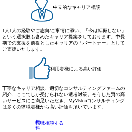
事例などを基に企業の構造改革と社会価値の創造の取り組
募ください。 ● 応募後のフロー ・書類選考後、対象者の方
みを行うプロフェッショナルチームです。 今回1day選考対
中立的なキャリア相談
にはWebテストを8月20日までに受験いただきます ・8月21
象となるポジションは下記となります。 ・コンサルタント
日までにプログラム参加者をご案内します ・初回プログラ
(調達改革・設備O&M)【SCS SU】 ・コンサルタント(ECM/
ム : 8月29日(土)10:00～13:30 @ベイン東京オフィス(六本木)
SCM構想・PLM/MES改革)【SSC SU】 ・コンサルタント(物
・プログラム期間中はコンサルタントとの食事会、プロジ
1人1人の経験やご志向/ご事情に添い、「今は転職しない」
流改革/需給プロセス改革)【SSC SU】 ・SCM/ECMデータ・
ェクトのご紹介、ケースワークショップなどを実施します
という選択肢も含めたキャリア提案をしております。中長
プロセス分析・AI活用_Sustainable SCM Strategy Unit(Strategy
・10月17日(土)開催の選考会にて採用面接を実施する予定で
期での支援を前提としたキャリアの「パートナー」として
Consultant職)≪東京・大阪≫ ・コンサルタント(SCS SUオー
す ※ご都合が合わない方は別途調整いたします 初回プロ
ご支援いたします。
プンポジション)【SCS SU】 ※当日は全体での会社説明な
グラム : ベイン東京オフィス(六本木) ※イベントによりオン
どはなく、個別選考のみの実施を予定しています ※1名あた
ラインまたはオフラインの実施 ※東京オフィスのみのご応
りの拘束時間は1時間～最大2時間半程度を想定しています
募となります。他オフィス希望を含めたご応募はお受けい
※1次面接と最終面接の間をなるべく空けないよう調整して
利用者様による高い評価
たしかねますのでご了承ください ● フルタイムでの職務経
おりますが、調整が叶わないケースもございます オンライ
歴を2年以上お持ちの方で、東京オフィスのコンサルタント
ン 書類選考通過者
ポジションに応募意思がある方 ● 英語・日本語ともにビジ
丁寧なキャリア相談、適切なコンサルティングファームの
ネスレベルの方 ※日本語が母国語でない方は日本語能力
紹介、ここでしか受けられない選考対策。そうした質の高
試験N1またはそれ相当の上級レベルの日本語力(会話・読解
いサービスにご満足いただき、MyVisionコンサルティング
力)
は多くの求職者様から高い評価を頂いています。
無
転職相談する
料