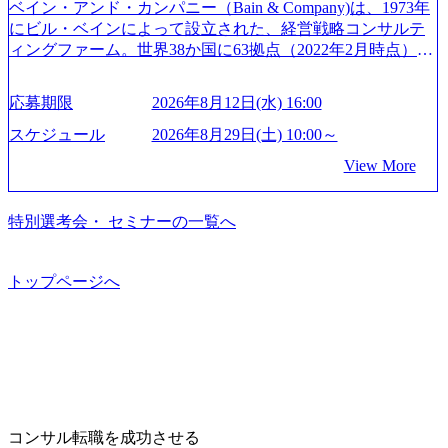
資格も保有、さまざまな業界・業種でのプロジェクト実績
きます。 ※本求人はレバテック株式会社の雇用となりま
ry-safety-network)（公共サービス） カルビー：SAP HANAの
ベイン・アンド・カンパニー（Bain & Company)は、1973年
と蓄積されたノウハウを基に独自の方法論やテンプレート
す。 ※案件によっては客先に出向いての作業も発生しま
導入で基幹システムを刷新 (https://www.accenture.com/jp-ja/ca
にビル・ベインによって設立された、経営戦略コンサルテ
を開発し、それらを活用してお客様に最適なSAPコンサル
す。 ＜ITコンサルタント＞ Webアプリケーション、SaaS系
se-studies/consumer-goods-services/calbee)（消費財・サービ
ィングファーム。世界38か国に63拠点（2022年2月時点）、
ティングサービスを提供する https://storage.googleapis.com/our
の領域において、大手・ベンチャー・スタートアップ企業
ス） 世界49カ国に約73万人以上（2024年5月時点）の社員を
東京オフィスは1982年に開設。 「コンサルタントがクライ
-vision-production.appspot.com/public/images/20240925132728_9
に対する課題解決支援を行います。 直近の案件では、大規
擁し、世界120以上の国の企業を顧客に売上641億ドルを誇
アントにお届けするのは単なるレポートではなく、『結
96dc8f2-7d54-42b9-a7ae-8c532c52d3d8_1200x678.webp アビー
応募期限
2026年8月12日(水) 16:00
模基幹システムにおける最上流のPoC(概念実証)支援から構
る 日本では2.3万人以上の従業員を擁しており(会計系BIG4
果』である。」この原則のもと、ベインは1973年に創業さ
ムコンサルティング会社資料 (https://www.abeam.com/content/
想策定、開発マネジメント支援までを一気通貫で担当して
を上回る規模感)、営業利益率も約15％と驚異的な数字とな
れた。クライアントが不確かな未来の中、競争に勝てるよ
スケジュール
2026年8月29日(土) 10:00～
dam/abeam/jp/ja/about/company/ABeamConsultingCompanyProfil
います。 生成AIなどの最新技術とシステムを活用し、顧客
っている、売上・従業員数共にこの8年間で4倍近くの成長
う、カスタマイズされた戦略を策定し、クライアントと共
e_jpn_4.pdf) 『SAP AWARD OF EXCELLENCE 2024』にお
View More
の業務革新と効率化の実現に貢献します。 ＜PL/PM＞ 顧客
を遂げていることから、今後も高い成長が見込まれる 多く
に、提言を具体的な行動に落とし込んでいる。 徹底した
いて優秀賞「プロジェクト・アワード」を受賞 (https://prtime
の要望を深くヒアリングし、企画構想からアジャイル開発
の技術者を抱えており、アビームコンサルティングに続い
「結果主義」を標榜。クライアントのフルポテンシャル実
s.jp/main/html/rd/p/000000010.000123981.html) アビームコンサ
による開発支援までを一気通貫で推進していただきます。
て日本国内2番目にSAP認定コンサルタント制度の有資格者
現を目標に、具体的に目に見える成果を出すことを信条と
特別選考会・ セミナーの一覧へ
ルティング、社員の健康改善を支援 食事・睡眠など可視
プロジェクト提案・推進の中核として、企画・要件定義か
数が多く、特にIT領域に強みを持つ グローバルのポジショ
して、全社戦略やトランスフォーメーション案件を多く扱
化 (https://www.nikkan.co.jp/articles/view/00694812) “失われた3
らテストまでの一連の工程における管理業務に加え、最上
ンに自由に応募できる社内の転職ツール「キャリアズ・マ
っている ベインの社風を体現するものとして「True North」
0年”をアビームの｢人的資本経営｣で取り戻したい (https://ww
流での現状分析、顧客ヒアリング、戦略策定、技術選定、
ーケットプレイス」が存在し、本ツールを活用で上司の引
（真北）という言葉がよくつかわれる。針が少し東に傾い
トップページへ
w.businessinsider.jp/post-283587) アサヒグループホールディン
品質改善なども推進していただきます。 ＜SE＞ 参画いただ
き留めを受けずに移動が可能である（異動者は年間約1,000
て見えるTrue Northとは磁北ではなく真北、風説や思い込み
グスのESG価値の可視化を支援 「インパクト加重会計」
く案件はプライム案件メインです。 要件定義～設計～開発
名） 残業時間や有休取得率など約10項目を数値化すること
による一見正しい答えや、単に理論的に正しいが実行不可
を用いて非財務活動の社会的インパクトを算出 (https://prtime
～テスト～リリース・リリース後対応まで一気通貫でご担
で、実行前後で離職率を半減させることに成功した 18時以
能な答えではなく、企業と社会の最大価値を追求した本当
s.jp/main/html/rd/p/000000015.000123981.html) NECから独立し
当いただきます。 参画当初はご経験に応じたフェーズから
降の会議を原則禁止としているほか、在宅勤務制度の全社
の答えを提供したい、というベインのコンサルティングに
て20年近く成長を続けており、2022年3月期の連結売上高は
ご担当いただき、当社の社員が業務面をサポートしつつ、
展開、ハラスメント抑止に向けた研修の拡充、社外窓口設
おける信念であり、カルチャーにもなっている。 海外オフ
991億円、1,000億円突破が目前となった 2023年4月1日時点
徐々に対応範囲を広げていただきます。 ＜QAエンジニア＞
置など徹底的な仕組み化を推進する 育休取得率は男性6
ィスとの連携が多く、海外プロジェクトへのアサインや海
でグループ従業員数は7523人と、国内でも有数の規模のコ
本質的な品質向上を目的とし、プロジェクトの上流(コンサ
5%、女性100%と全国平均を上回る実績を持ち、女性の管理
外オフィスへのトランスファー制度などが充実している。
ンサルティング会社となり、今後も成長性が大きくみられ
コンサル転職を成功させる
ルティング領域)から参画いただきます。 課題選定から顧客
職率も21.8%（2023年12月時点）とフレキシブルな働き方を