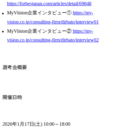
https://forbesjapan.com/articles/detail/69848
MyViision企業インタビュー①
https://my-
vision.co.jp/consulting-firm/dirbato/interview01
MyViision企業インタビュー②
https://my-
vision.co.jp/consulting-firm/dirbato/interview02
選考会概要
開催日時
2026年1月17日(土) 10:00～18:00