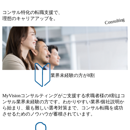
東京オフィスに来るグローバルメンバーも多く、グローバ
る 日本企業的な柔らかい雰囲気が特徴的で、従業員方の人
への企画提案、そして実行までを一気通貫で支援していた
提供 2026年8月22日(土) 面接枠 ①10時開始、②11時開始、
ル・ワンチームで活動している。プロボノ活動にも力を入
柄の良さや未経験者への充実したオンボーディング支援(入
だきます。 アジャイル開発を通じて顧客の要望や提案を柔
③12時開始 2026年8月10日(月) 16:00 各回50分程度を想定 オ
コンサル特化の転職支援で、
れており、これまで多くのNPO・NGOなどの非営利団体に
社時に10日間の間みっちりとコンサルの基礎を支援)を魅力
軟に取り入れながら改善サイクルを回すため、ご自身の提
ンライン 書類選考通過者
理想のキャリアアップを。
無償でコンサルティングを提供している。 2026年8月29日
Consulting
に感じ、他Big4ではなくアビームを選ぶ方も多数 アビーム
案がサービスに直接反映されやすく、高い貢献度を実感で
(土) の対面Kick-offイベントを皮切りに1か月程度のプログラ
といえばSAPをはじめとしたシステム、とイメージされる
きます。 ● 勤務地 東京都渋谷区渋谷3丁目6-7 渋谷金王タワ
ム ※初回プログラム : 8月29日(土)10:00～13:30 2026年8月12
こともあるが実態としては経営戦略策定や新規事業立案な
ー 事業所内禁煙(入居する施設に喫煙専用室あり) ・就業規
日(水) 16:00 Bain & Company Tokyoでは、「Tokyo Be Bold Pr
どのトップラインを上げるための戦略案件も多く存在 特に
則により就業時間内の喫煙を全面的に禁止 ・禁煙サポート
ogram (女性候補者向け選考支援プログラム)」を実施いたし
スポーツ&エンターテイメント領域ではBig4に先んじて注力
制度あり オンライン ● 必須要件 以下いずれかのご経験をお
ます。クライアントに斬新なソリューションを提供し、複
し、業界内で大きな存在感を誇る 社員の多様化する生活ス
持ちの方 ・システム・ソフトウェア開発経験3年以上 ・要
雑な経営課題を解決するために、チームのダイバーシティ
タイルやライフイベントに対応した働きやすい職場環境を
件定義～基本設計など上流経験2年以上 ・PMO経験2年以上
は欠かせません。是非、ユニークな視点と高い志を持つ女
実現するため、さまざまなサポート制度を導入している 多
● 歓迎要件 ・要件定義から詳細設計までのいずれかの上流
性の皆様に多数ご参画頂きたいと考え、プログラムを開催
文化理解や女性の活躍推進などの取り組み、また、フレッ
工程の経験 ・サブリーダー以上のマネジメント経験 ・お客
致します。 「未経験では難しいのではないか」、「実際女
業界未経験の方が8割
クス制度やフリーロケーション制度、フルリモート制度な
様との折衝経験、交渉経験 ・組織課題に対して主体的に業
性はどのように活躍をしているのか」、「ケース面接の経
どの多様な働き方をサポートする制度が整備されている 202
務改善に取り組まれたご経験 ・アジャイル/スクラムへの興
験がなく対策の仕方が知りたい」などのお声をたくさんい
6年8月23日(日) 9:00～18:00終了 2026年8月12日(水) 16:00 202
味関心 ● 求める人物像 ・リーダーシップが取れる方/一人称
ただいているため、今回のプログラムでは現役の面接官と
6年8月23日(日)にSustainable SCM SU 1day選考会を開催いた
MyVisionコンサルティングがご支援する求職者様の8割はコ
で主体的に動ける方 ・年齢にこだわらず、アドバイスを素
食事などのカジュアルな交流、実際のプロジェクトのケー
します。 当SUは「GlobalでのSCM構築」や「物流・調達コ
ンサル業界未経験の方です。わかりやすい業界/個社説明か
直に受け取れる方 ・推進力のある方
ススタディ、1対1の模擬面接等、複数のセッションを約1か
ストの構造改革」といった伝統的なテーマに留まらずクラ
ら始まり、最も難しい選考対策まで、コンサル転職を成功
月の期間に渡り行い、選考にご参加いただきます。コンサ
イアントがこれから取組むべき「グリーントランスフォー
させるためのノウハウが蓄積されています。
ルタント未経験の方でも、戦略コンサルタントの具体的な
メーション」、「サーキュラーエコノミー(循環経済)」とい
仕事内容からお話をさせていただきますので、戦略コンサ
った社会課題やテーマに対して、グローバル知見と最新の
ルティングにご興味をお持ちの方は、この機会にぜひご応