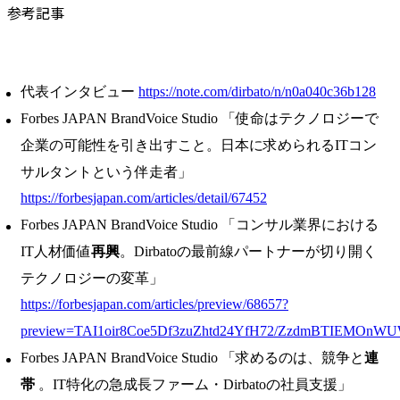
参考記事
代表インタビュー
https://note.com/dirbato/n/n0a040c36b128
Forbes JAPAN BrandVoice Studio 「使命はテクノロジーで
企業の可能性を引き出すこと。日本に求められるITコン
サルタントという伴走者」
https://forbesjapan.com/articles/detail/67452
Forbes JAPAN BrandVoice Studio 「コンサル業界における
IT人材価値
再興
。Dirbatoの最前線パートナーが切り開く
テクノロジーの変革」
https://forbesjapan.com/articles/preview/68657?
preview=TAI1oir8Coe5Df3zuZhtd24YfH72/ZzdmBTIEMOnW
Forbes JAPAN BrandVoice Studio 「求めるのは、競争と
連
帯
。IT特化の急成長ファーム・Dirbatoの社員支援」