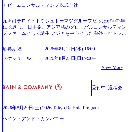
ス」型の組織体。社内スカウトや社内公募制度を用いて主
アビームコンサルティング株式会社
2/Accenture-Recruiting-Brochure.pdf#zoom=50) 女性の活躍につ
体的かつ柔軟なキャリア形成が可能。 https://storage.googleap
いて (https://www.accenture.com/content/dam/accenture/final/caree
is.com/our-vision-production.appspot.com/public/images/20251030
rs/corporate/document/women-brochure.pdf#zoom=50) 社員発信
元々はデロイトトウシュトーマツグループだったが2003年
165942_70f09968-1b27-43e6-b849-1cd107c4f488_1200x698.web
のキャリアブログ (https://www.accenture.com/jp-ja/blogs/japan-
に脱退し、 日本発、アジア発のグローバルコンサルティン
p ## 働き方／WLB／待遇 内装8億円超のかっこいいオフィ
careers-blog) 江川社長が語る「105点経営」 (https://business.ni
グファームとして誕生 アジアを中心とした海外ネットワー
スがあり、 働き甲斐のあるランキング、新卒注目ランキン
kkei.com/atcl/gen/19/00604/021600008/) 規模拡大で成功する理
クを通じ、各国や地域に即したグローバル・サービスを提
グ受賞歴多数 あえての未上場であり株主からの圧力がない
由【コンサル業界俯瞰マップ】 (https://diamond.jp/articles/-/34
供している日系最大級の総合コンサルティングファーム
ため事業創造の自由度が高く、赤字事業でも投資して長期
6218) 大手広告代理店出身者などマーケティングのトップ人
応募期限
2026年8月12日(水) 16:00
『Build Beyond As One ®.』をブランドメッセージに掲げ、
的な成長を若手に任せられる環境 対面でのコミュニケーシ
材が集結するワケ (https://markezine.jp/article/detail/45446) エン
企業や組織の変革を通じて社会や産業の課題を解決し、未
ョンメリットを重視するため出社勤務。1日の労働時間平均
スケジュール
2026年8月23日(日) 9:00～
ジニアからコンサルタントへ。会社に入って、何が変わっ
来のありたい姿を実現するとともに、クライアント変革の
9.2時間、有休消化率81%(2024年度の年間データ、エンジニ
た？ (https://www.businessinsider.jp/post-288838) プラダ：ラグ
View More
確実な実現と社会的価値及び経済的価値の追求にも貢献 NE
ア組織） 2026年8月22日(土) 10:00～最長16:00 2026年8月10
ジュアリー製品のパーソナライゼーション (https://www.acce
Cとの戦略的資本提携も実現して、現在はNECのグループ会
日(月) 16:00 ※応募者が定員を上回る場合は、厳正なる審査
nture.com/jp-ja/case-studies/song/prada-luxury-product-customizati
社であり、戦略、業務改革、IT、組織・人事、アウトソー
の上参加者を決定させていただきます。ご了承ください。
on) 大正製薬：ITカーブアウト支援 (https://www.accenture.co
受付中
選考会
シングなどの専門知識と、豊富な経験を持つ約6,000名を超
● 当日の流れ 受付 → 会社説明会 → 面接(会社説明会終了
m/jp-ja/case-studies/consulting/taisho-pharmaceutical)（ストラテ
えるプロフェッショナルを有する 金融、製造、流通、エネ
後、随時ご案内) ※全てリモートにて実施します。 ※参加
ジー & コンサルティング） ソフトバンク：初のオンライン
ルギー、情報通信、公共事業など幅広い分野をクライアン
される方に個別に当日の面接案内をお送りいたします。 ※
開催「SoftBank World 2020」でマーケ＆営業のDX実現 (http
トとしている SAP領域においては日本市場No.1を誇り、全
通常の選考フローと異なり、事前に適性検査をご受検いた
2026年8月29日(土) 2026 Tokyo Be Bold Program
s://www.accenture.com/jp-ja/case-studies/communications-media/so
世界で6,400件以上、日本国内で企業最多の5,399件のSAP認
だきます。 ● 詳細 デジタルイノベーション事業部でのポジ
ftbank)（通信） 経済産業省：事業者の申請手続きを電子化
ベイン・アンド・カンパニー
定コンサルタント資格を取得している また、日本国内企業
ションサーチになります。 ご経験やスキル、そして適性や
する「保安ネット」を構築。省庁DXの先進事例を実現 (http
として最多の3,200件のSAP S/4HANA®認定コンサルタント
志向性に合わせて、以下のいずれかの役割でご活躍いただ
s://www.accenture.com/jp-ja/case-studies/public-service/meti-indust