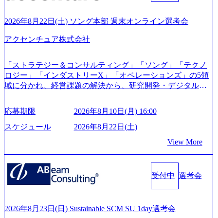
ps://melev.leverages.jp/) レバレジーズグローバル、大分県より
「外国人留学生等受入環境整備事業委託業務」を受託 (http
2026年8月22日(土) ソング本部 週末オンライン選考会
s://prtimes.jp/main/html/rd/p/000000612.000010591.html) レバレ
ジーズ、モチベーション管理システム「NALYSYS」リリー
アクセンチュア株式会社
ス (https://prtimes.jp/main/html/rd/p/000000622.000010591.html) Y
ouTube（【公式】レバレジーズCh） (https://www.youtube.co
「ストラテジー＆コンサルティング」「ソング」「テクノ
m/@leveragesCh) レバレジーズで活躍するメンバー紹介！〜
ロジー」「インダストリーX」「オペレーションズ」の5領
管理職種編 〜 (https://www.youtube.com/watch?v=RETwZKac2
域に分かれ、経営課題の解決から、研究開発・デジタル・
UI) レバレジーズで活躍するメンバー紹介！〜 営業職種編
マーケティング・ITシステムの導入など、コンサルティン
〜 (https://www.youtube.com/watch?v=XJ7Eam0onXA) 創業以
グ領域からその実行的側面であるITサービスの提供まで一
来黒字を維持し、急成長中でありながら安定した事業を展
応募期限
2026年8月10日(月) 16:00
貫して支援する総合系・IT系ファームである あらゆる産業
開し、高い安定性を持つ企業へと成長している 10年後に1兆
において非常に良質な顧客基盤を築いており、Fortune Globa
スケジュール
2026年8月22日(土)
円を目指す日本にもなかなかないメガベンチャー。創業か
l 500社の80％以上の企業をクライアントとして抱えている
ら黒字経営。年間130%成長 https://storage.googleapis.com/our-
View More
手掛けたプロジェクトは「ファーストリテイリングにおけ
vision-production.appspot.com/public/images/20251030164405_5c
るグローバル化」「資生堂グループのDX化支援」「ヴィヴ
527843-d227-4df8-b86c-5587f843fdf6_1200x471.webp https://stor
age.googleapis.com/our-vision-production.appspot.com/public/imag
ィアン・ウエストウッドの製品開発」など多岐にわたる コ
es/20251030164946_dc0888f6-0539-4887-84d7-34c8d8544226_1
受付中
選考会
ンサルティング活動のみならず、2021年にはKDDIと合弁会
200x666.webp 年間100億円規模の投資の元、10以上もの新規
社「ARISE analytics」を設立し、人工知能とデータアナリテ
事業を立ち上げているため様々な業界を経験することが可
ィクス技術で新たなイノベーションを創出する活動や、デ
能 社内転職が活発であり、多様なスキルを1社で身に着ける
ジタル人材育成の支援も盛んに行う 採用資料 (https://www.ac
2026年8月23日(日) Sustainable SCM SU 1day選考会
ことが可能 事業開発・運用を内包かする「オールインハウ
centure.com/content/dam/accenture/final/accenture-com/document-