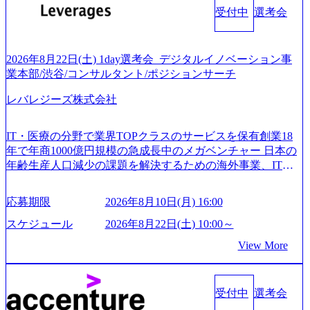
受付中
選考会
2026年8月22日(土) 1day選考会_デジタルイノベーション事
業本部/渋谷/コンサルタント/ポジションサーチ
レバレジーズ株式会社
IT・医療の分野で業界TOPクラスのサービスを保有創業18
年で年商1000億円規模の急成長中のメガベンチャー 日本の
年齢生産人口減少の課題を解決するための海外事業、IT事
業、医療・介護事業、若手キャリア、新規事業といった40
以上の事業を展開する オールインハウスの組織体制をとっ
応募期限
2026年8月10日(月) 16:00
ており社内で新しい事業開発などの人員調達できる 独立資
本経営をとっており、事業創造の自由度が高い https://storag
スケジュール
2026年8月22日(土) 10:00～
e.googleapis.com/our-vision-production.appspot.com/public/image
View More
s/20240925162633_7242d0de-3e54-4f03-b076-00318d5c0dff_120
0x644.webp レバレジーズ株式会社 会社説明資料 (https://spea
kerdeck.com/leverages/leverages-hui-she-shao-jie-zi-liao-zhong-tu-
cai-yong-xiang-ke) 「働く人」「事業・サービス」「カルチャ
受付中
選考会
ー」など、レバレジーズのリアルを取り上げています！ (htt