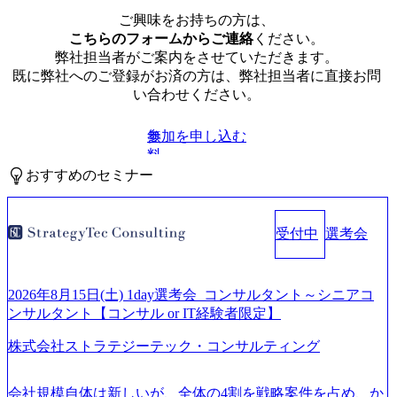
ご興味をお持ちの方は、
こちらのフォームからご連絡
ください。
弊社担当者がご案内をさせていただきます。
既に弊社へのご登録がお済の方は、弊社担当者に直接お問
い合わせください。
参加を申し込む
無
料
おすすめのセミナー
受付中
選考会
2026年8月15日(土) 1day選考会_コンサルタント～シニアコ
ンサルタント【コンサル or IT経験者限定】
株式会社ストラテジーテック・コンサルティング
会社規模自体は新しいが、全体の4割を戦略案件を占め、か