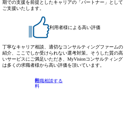
期での支援を前提としたキャリアの「パートナー」として
- MBB及び戦略ファームでのコンサルティング経験2年以
される方に個別に当日の面接案内をお送りいたします。 ※
ご支援いたします。
上 - BIG4のStrategy部門におけるコンサルティング経験2
通常の選考フローと異なり、事前に適性検査をご受検いた
年以上 ● 求める人物像 ・高いコミュニケーション能力をお
だきます。 ● 詳細 デジタルイノベーション事業部でのポジ
持ちの方 ・最新のトレンド・テーマや事例にキャッチアッ
ションサーチになります。 ご経験やスキル、そして適性や
プし、バイタリティーを持ってチャレンジできる方 ・自ら
利用者様による高い評価
志向性に合わせて、以下のいずれかの役割でご活躍いただ
コンサル業界やクライアント動向を把握し、クライアント
きます。 ※本求人はレバテック株式会社の雇用となりま
や自社への提案などに積極的に関わることができる方 ・ス
す。 ※案件によっては客先に出向いての作業も発生しま
ケジューリング(優先順位付け含む)など、ビジネスベーシッ
丁寧なキャリア相談、適切なコンサルティングファームの
す。 ＜ITコンサルタント＞ Webアプリケーション、SaaS系
クスキルが習得できている方
紹介、ここでしか受けられない選考対策。そうした質の高
の領域において、大手・ベンチャー・スタートアップ企業
いサービスにご満足いただき、MyVisionコンサルティング
に対する課題解決支援を行います。 直近の案件では、大規
は多くの求職者様から高い評価を頂いています。
模基幹システムにおける最上流のPoC(概念実証)支援から構
想策定、開発マネジメント支援までを一気通貫で担当して
います。 生成AIなどの最新技術とシステムを活用し、顧客
無
転職相談する
の業務革新と効率化の実現に貢献します。 ＜PL/PM＞ 顧客
料
の要望を深くヒアリングし、企画構想からアジャイル開発
による開発支援までを一気通貫で推進していただきます。
プロジェクト提案・推進の中核として、企画・要件定義か
らテストまでの一連の工程における管理業務に加え、最上
流での現状分析、顧客ヒアリング、戦略策定、技術選定、
品質改善なども推進していただきます。 ＜SE＞ 参画いただ
く案件はプライム案件メインです。 要件定義～設計～開発