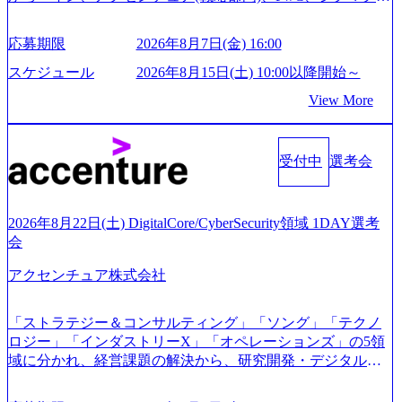
・面接および条件面談ともに、どの時間開始となってもご
ス、IBM、リッジラインズなど大手ファームからも優秀層
対応いただけるよう、候補者様のご予定をご都合いただけ
が続々ジョインするピュアな戦略を伸ばす新興ファーム。
応募期限
2026年8月7日(金) 16:00
ますと幸いです ※1day選考会のご参加希望の方は、事前に
事業会社機能へ携われる可能性※SaaSプロダクト、地方創
GAB試験を受検いただきます(受験期限は1day選考会実施日
生、メディアなど リモート比率99%、福岡や北海道在中者
スケジュール
2026年8月15日(土) 10:00以降開始～
の3日前まで)。 ※ただし、30代以上のコンサルファーム経
もいて働きやすい環境※コンサルクラスから 製造業、金融
View More
験3年以上の方はGAB受検免除、書類選考のみ。 書類選考
業、通信業界に強みがあり、ヘルスケアな業界は広げてい
通過後に、GAB試験に合格している方へ1day選考会当日の
く予定 インセンティブ支給という他社にはない制度 ワンプ
ご案内をさせていただきます。 急速なグローバル化により
ール制を敷く、柔軟な組織 2026年8月15日(土) 10:00以降開
既存事業では成長戦略を描く事が困難になった大手企業を
受付中
選考会
始～ 2026年8月7日(金) 16:00 ※枠が限られておりますので、
サポートするため、新規事業立案や既存事業のトランスフ
ご応募いただいてもご対応できない可能性がございます ※
ォーメーション戦略を中心にコンサルティングサポートい
コンサルタント未経験 or IT未経験と判断させていただいた
たします。 (1)既存または新規大手事業会社から依頼された
ご応募者様については、1dayではなく通常選考でのご案内
2026年8月22日(土) DigitalCore/CyberSecurity領域 1DAY選考
「経営戦略」等のコンサルティング支援を行います。クラ
とさせていただきます ● 面接(1次・最終を一度の面接で実
会
イアントは各業界上位5社をターゲットとし、特にCXOクラ
施) ※面接終了しましたら、後日弊社担当者より結果につい
スから「新規事業戦略」「既存事業のトランスフォーメー
アクセンチュア株式会社
てご連絡させていただきます。 ● 一日で最終面接まで完了
ション」の依頼を多数いただいています。 (2)「SIerやPMO
する選考会となります 内定の判断がつかなかった場合、後
支援を積極的に獲得しない」、弊社がプライムである「戦
日面接や面談のお時間をいただく場合がございます ● 面
「ストラテジー＆コンサルティング」「ソング」「テクノ
略」案件をメインとしたコンサルティングを行います ＜プ
接、条件面談それぞれ最大1時間を想定しております ・実施
ロジー」「インダストリーX」「オペレーションズ」の5領
ロジェクト一部抜粋＞ ・海外事業(新規・既存)事業のビジ
前日までに日程およびURLを共有させていただきます ・面
域に分かれ、経営課題の解決から、研究開発・デジタル・
ネスモデル検討支援 ・金融領域におけるAIを活用した事業
接および条件面談ともに、どの時間開始となってもご対応
マーケティング・ITシステムの導入など、コンサルティン
戦略検討支援 ・新規ICT事業戦略策定支援 ・スマートシテ
いただけるよう、候補者様のご予定をご都合いただけます
グ領域からその実行的側面であるITサービスの提供まで一