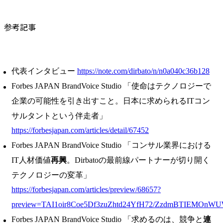
参考記事
代表インタビュー
https://note.com/dirbato/n/n0a040c36b128
Forbes JAPAN BrandVoice Studio 「使命はテクノロジーで
企業の可能性を引き出すこと。日本に求められるITコン
サルタントという伴走者」
https://forbesjapan.com/articles/detail/67452
Forbes JAPAN BrandVoice Studio 「コンサル業界における
IT人材価値
再興
。Dirbatoの最前線パートナーが切り開く
テクノロジーの変革」
https://forbesjapan.com/articles/preview/68657?
preview=TAI1oir8Coe5Df3zuZhtd24YfH72/ZzdmBTIEMOnW
Forbes JAPAN BrandVoice Studio 「求めるのは、競争と
連