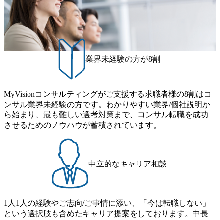
む)など、ビジネスベーシックスキルが習得できている方
数が多く、特にIT領域に強みを持つ グローバルのポジショ
age.googleapis.com/our-vision-production.appspot.com/public/imag
程を体感できます。 また、希望者はパートナー以外でも大
ンに自由に応募できる社内の転職ツール「キャリアズ・マ
es/20251030164946_dc0888f6-0539-4887-84d7-34c8d8544226_1
手役員の方へのセールスにも参加できる環境です。 自ら案
200x666.webp 年間100億円規模の投資の元、10以上もの新規
ーケットプレイス」が存在し、本ツールを活用で上司の引
件を取り、プロジェクト体制を作っていくことも可能で
事業を立ち上げているため様々な業界を経験することが可
き留めを受けずに移動が可能である（異動者は年間約1,000
す。 ● 事業会社機能にも携われる 弊社にはコンサルティン
能 社内転職が活発であり、多様なスキルを1社で身に着ける
名） 残業時間や有休取得率など約10項目を数値化すること
グ事業以外にもSaaSプロダクト・メディア・地方創生事業
ことが可能 事業開発・運用を内包かする「オールインハウ
で、実行前後で離職率を半減させることに成功した 18時以
業界未経験の方が8割
があるため、上記事業に携わることも可能です。コンサル
ス」型の組織体。社内スカウトや社内公募制度を用いて主
降の会議を原則禁止としているほか、在宅勤務制度の全社
タントとしての経験を活かしながら自らプロダクト開発や
体的かつ柔軟なキャリア形成が可能。 https://storage.googleap
展開、ハラスメント抑止に向けた研修の拡充、社外窓口設
自社の業務改善ができます。(希望者のみとなります) ● BIG
is.com/our-vision-production.appspot.com/public/images/20251030
置など徹底的な仕組み化を推進する 育休取得率は男性6
4・アクセンチュアをはじめとした大手外資系コンサルファ
MyVisionコンサルティングがご支援する求職者様の8割はコ
165942_70f09968-1b27-43e6-b849-1cd107c4f488_1200x698.web
5%、女性100%と全国平均を上回る実績を持ち、女性の管理
ーム出身者が多く集まっています ● 平均年齢は35歳で、幅
ンサル業界未経験の方です。わかりやすい業界/個社説明か
p ## 働き方／WLB／待遇 内装8億円超のかっこいいオフィ
職率も21.8%（2023年12月時点）とフレキシブルな働き方を
広い年齢の方が活躍しています ● インダストリー・ソリュ
ら始まり、最も難しい選考対策まで、コンサル転職を成功
スがあり、 働き甲斐のあるランキング、新卒注目ランキン
提供 2026年8月22日(土) 9:00～19:30頃 ※選考会参加人数に
ーションで区切られていない組織です(ワンプール制) ● 海外
させるためのノウハウが蓄積されています。
グ受賞歴多数 あえての未上場であり株主からの圧力がない
より変動 2026年8月7日(金) 16:00 参加予定DTE ① MRS-IMS
事業拠点をシンガポールに設立し、グローバル案件に対応
ため事業創造の自由度が高く、赤字事業でも投資して長期
(旧ITXO-IMS) ② TS&T(旧TS&A) ③ CyberSecurity ④ IES ⑤ I
するコンサルティング体制を構築しています 東京都中央区
的な成長を若手に任せられる環境 対面でのコミュニケーシ
TS-Fukuoka ⑥ AMS-PRD ⑦ AMS-H&PS オンライン (Teams)
八重洲2-2-1 東京ミッドタウン八重洲 八重洲セントラルタワ
ョンメリットを重視するため出社勤務。1日の労働時間平均
ー8階 受動喫煙対策 : 執務室内禁煙、ビル内喫煙室あり WE
中立的なキャリア相談
9.2時間、有休消化率81%(2024年度の年間データ、エンジニ
B 書類選考通過後に、GAB試験に合格している方 ● テクノ
ア組織） 2026年8月22日(土) 10:00～最長16:00 2026年8月10
ロジーコンサルタント ・4年生大学卒業に限る ・大手総合
日(月) 16:00 ※応募者が定員を上回る場合は、厳正なる審査
コンサルティングファームのITコンサル部門におけるコン
の上参加者を決定させていただきます。ご了承ください。
1人1人の経験やご志向/ご事情に添い、「今は転職しない」
サルティング経験5年以上 ● 戦略コンサルタント ・4年生大
● 当日の流れ 受付 → 会社説明会 → 面接(会社説明会終了
という選択肢も含めたキャリア提案をしております。中長
学卒業に限る ・以下のいずれかの実務経験を有する方
後、随時ご案内) ※全てリモートにて実施します。 ※参加