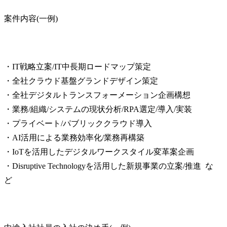
案件内容(一例)
・IT戦略立案/IT中長期ロードマップ策定

・全社クラウド基盤グランドデザイン策定

・全社デジタルトランスフォーメーション企画構想

・業務/組織/システムの現状分析/RPA選定/導入/実装

・プライベート/パブリッククラウド導入

・AI活用による業務効率化/業務再構築

・IoTを活用したデジタルワークスタイル変革案企画

・Disruptive Technologyを活用した新規事業の立案/推進  な
ど