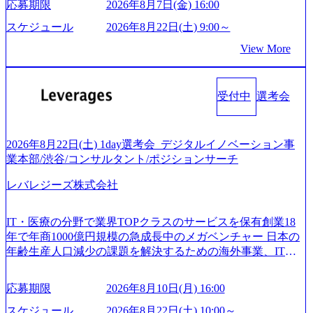
ィ領域における地域活性アプリ企画支援及び実行支援 ・ロ
応募期限
2026年8月7日(金) 16:00
と幸いです ※1day選考会のご参加希望の方は、事前にGAB
貫して支援する総合系・IT系ファームである あらゆる産業
ボティクスソリューションを活用した事業戦略策定及び営
試験を受検いただきます(受験期限は1day選考会実施日の3日
において非常に良質な顧客基盤を築いており、Fortune Globa
スケジュール
2026年8月22日(土) 9:00～
業支援 ※その他新規事業や既存デジタルトランスフォーメ
前まで)。 ※ただし、30代以上のコンサルファーム経験3年
l 500社の80％以上の企業をクライアントとして抱えている
ーションの案件が多数 ● コンサルタント プロジェクトにお
View More
以上の方はGAB受検免除、書類選考のみ。 書類選考通過後
手掛けたプロジェクトは「ファーストリテイリングにおけ
ける個人のタスク管理及び遂行を担う。主な作業として
に、GAB試験に合格している方へ1day選考会当日のご案内
るグローバル化」「資生堂グループのDX化支援」「ヴィヴ
は、仮説検証からクライアント向け資料のドラフト作成、
をさせていただきます。 急速なグローバル化により既存事
ィアン・ウエストウッドの製品開発」など多岐にわたる コ
プロジェクトにおける課題/リスク管理などを担当。 ● シニ
業では成長戦略を描く事が困難になった大手企業をサポー
受付中
選考会
ンサルティング活動のみならず、2021年にはKDDIと合弁会
アコンサルタント プロジェクトメンバーとしてプロジェク
トするため、新規事業立案や既存事業のトランスフォーメ
社「ARISE analytics」を設立し、人工知能とデータアナリテ
トの一領域を担う。主な作業としては、As-Is分析、仮説構
ーション戦略を中心にコンサルティングサポートいたしま
ィクス技術で新たなイノベーションを創出する活動や、デ
築や施策立案、クライアントの上位層向けの報告資料・デ
す。 (1)既存または新規大手事業会社から依頼された「経営
ジタル人材育成の支援も盛んに行う 採用資料 (https://www.ac
2026年8月22日(土) 1day選考会_デジタルイノベーション事
ィスカッションペ ーパーの作成などを担当。 ● 裁量権 弊社
戦略」等のコンサルティング支援を行います。クライアン
centure.com/content/dam/accenture/final/accenture-com/document-
業本部/渋谷/コンサルタント/ポジションサーチ
は2019年11月に設立され、成長期といわれるフェーズにあ
トは各業界上位5社をターゲットとし、特にCXOクラスから
2/Accenture-Recruiting-Brochure.pdf#zoom=50) 女性の活躍につ
ります。 事業・組織を拡大していく時期のため、メンバー
「新規事業戦略」「既存事業のトランスフォーメーショ
レバレジーズ株式会社
いて (https://www.accenture.com/content/dam/accenture/final/caree
や組織がスケールしていく過程を体感できます。 また、希
ン」の依頼を多数いただいています。 (2)「SIerやPMO支援
rs/corporate/document/women-brochure.pdf#zoom=50) 社員発信
望者はパートナー以外でも大手役員の方へのセールスにも
を積極的に獲得しない」、弊社がプライムである「戦略」
のキャリアブログ (https://www.accenture.com/jp-ja/blogs/japan-
参加できる環境です。 自ら案件を取り、プロジェクト体制
IT・医療の分野で業界TOPクラスのサービスを保有創業18
案件をメインとしたコンサルティングを行います ＜プロジ
careers-blog) 江川社長が語る「105点経営」 (https://business.ni
を作っていくことも可能です。 ● 事業会社機能にも携われ
年で年商1000億円規模の急成長中のメガベンチャー 日本の
ェクト一部抜粋＞ ・海外事業(新規・既存)事業のビジネス
kkei.com/atcl/gen/19/00604/021600008/) 規模拡大で成功する理
る 弊社にはコンサルティング事業以外にもSaaSプロダク
年齢生産人口減少の課題を解決するための海外事業、IT事
モデル検討支援 ・金融領域におけるAIを活用した事業戦略
由【コンサル業界俯瞰マップ】 (https://diamond.jp/articles/-/34
ト・メディア・地方創生事業があるため、上記事業に携わ
業、医療・介護事業、若手キャリア、新規事業といった40
検討支援 ・新規ICT事業戦略策定支援 ・スマートシティ領
6218) 大手広告代理店出身者などマーケティングのトップ人
ることも可能です。コンサルタントとしての経験を活かし
以上の事業を展開する オールインハウスの組織体制をとっ
域における地域活性アプリ企画支援及び実行支援 ・ロボテ
材が集結するワケ (https://markezine.jp/article/detail/45446) エン
応募期限
2026年8月10日(月) 16:00
ながら自らプロダクト開発や自社の業務改善ができます。
ており社内で新しい事業開発などの人員調達できる 独立資
ィクスソリューションを活用した事業戦略策定及び営業支
ジニアからコンサルタントへ。会社に入って、何が変わっ
(希望者のみとなります) ● BIG4・アクセンチュアをはじめ
本経営をとっており、事業創造の自由度が高い https://storag
スケジュール
2026年8月22日(土) 10:00～