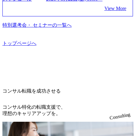
援 ※その他新規事業や既存デジタルトランスフォーメーシ
た？ (https://www.businessinsider.jp/post-288838) プラダ：ラグ
e.googleapis.com/our-vision-production.appspot.com/public/image
とした大手外資系コンサルファーム出身者が多く集まって
ョンの案件が多数 ● マネージャー プロジェクトの管理者と
ジュアリー製品のパーソナライゼーション (https://www.acce
View More
s/20240925162633_7242d0de-3e54-4f03-b076-00318d5c0dff_120
います ● 平均年齢は35歳で、幅広い年齢の方が活躍してい
して、プロジェクト・メンバーの管理・運営を担う。プロ
nture.com/jp-ja/case-studies/song/prada-luxury-product-customizati
0x644.webp レバレジーズ株式会社 会社説明資料 (https://spea
ます ● インダストリー・ソリューションで区切られていな
ジェクト設計から管理・推進、クライアントとのコミュニ
on) 大正製薬：ITカーブアウト支援 (https://www.accenture.co
kerdeck.com/leverages/leverages-hui-she-shao-jie-zi-liao-zhong-tu-
い組織です(ワンプール制) ● 海外事業拠点をシンガポールに
特別選考会・ セミナーの一覧へ
ケーション、成果物の品質管理、メンバーの育成などを担
m/jp-ja/case-studies/consulting/taisho-pharmaceutical)（ストラテ
cai-yong-xiang-ke) 「働く人」「事業・サービス」「カルチャ
設立し、グローバル案件に対応するコンサルティング体制
当。 ● シニアマネージャー 主要なプロジェクトの責任者と
ジー & コンサルティング） ソフトバンク：初のオンライン
ー」など、レバレジーズのリアルを取り上げています！ (htt
を構築しています 東京都中央区八重洲2-2-1 東京ミッドタウ
して、マネージャーの管理、及びプロジェクト推進を担
開催「SoftBank World 2020」でマーケ＆営業のDX実現 (http
ps://melev.leverages.jp/) レバレジーズグローバル、大分県より
ン八重洲 八重洲セントラルタワー8階 受動喫煙対策 : 執務室
トップページへ
う。プロジェクト全体の品質管理や、会社経営の観点から
s://www.accenture.com/jp-ja/case-studies/communications-media/so
「外国人留学生等受入環境整備事業委託業務」を受託 (http
内禁煙、ビル内喫煙室あり WEB ・書類選考を通過された方
ftbank)（通信） 経済産業省：事業者の申請手続きを電子化
提案活動、社内トレーニングを実施。 ● アソシエイトパー
s://prtimes.jp/main/html/rd/p/000000612.000010591.html) レバレ
・すでに応募いただいている方で、書類選考を通過し面
する「保安ネット」を構築。省庁DXの先進事例を実現 (http
トナー 主要クライアントの責任者として、大規模/高難易度
ジーズ、モチベーション管理システム「NALYSYS」リリー
接・面談未実施の方 ● テクノロジーコンサルタント ・4年
s://www.accenture.com/jp-ja/case-studies/public-service/meti-indust
プロジェクトの統括管理・推進を担う。会社経営の観点か
ス (https://prtimes.jp/main/html/rd/p/000000622.000010591.html) Y
生大学卒業に限る ・大手総合コンサルティングファームのI
ry-safety-network)（公共サービス） カルビー：SAP HANAの
ら新規クライアント開拓や社内全体のトレーニング、ナレ
ouTube（【公式】レバレジーズCh） (https://www.youtube.co
Tコンサル部門におけるコンサルティング経験5年以上 ● 戦
導入で基幹システムを刷新 (https://www.accenture.com/jp-ja/ca
ッジマネジメントを実施。 ● パートナー 複数の主要クライ
m/@leveragesCh) レバレジーズで活躍するメンバー紹介！〜
略コンサルタント ・4年生大学卒業に限る ・以下のいずれ
se-studies/consumer-goods-services/calbee)（消費財・サービ
アントの統括責任者を担う。主に業界/テーマの有識者とし
管理職種編 〜 (https://www.youtube.com/watch?v=RETwZKac2
かの実務経験を有する方 - MBB及び戦略ファームでのコ
ス） 世界49カ国に約73万人以上（2024年5月時点）の社員を
てプロジェクト全体の品質担保やマネジメント全般を担
コンサル転職を成功させる
UI) レバレジーズで活躍するメンバー紹介！〜 営業職種編
ンサルティング経験2年以上 - BIG4のStrategy部門におけ
擁し、世界120以上の国の企業を顧客に売上641億ドルを誇
当。会社経営の観点から、統括管理を実施。 ● 執行役員 コ
〜 (https://www.youtube.com/watch?v=XJ7Eam0onXA) 創業以
るコンサルティング経験2年以上 ● 求める人物像 ・高いコ
る 日本では2.3万人以上の従業員を擁しており(会計系BIG4
ンサルタントの総括責任者として、プロジェクトに関わ
来黒字を維持し、急成長中でありながら安定した事業を展
コンサル特化の転職支援で、
ミュニケーション能力をお持ちの方 ・最新のトレンド・テ
を上回る規模感)、営業利益率も約15％と驚異的な数字とな
り、クライアントとのリレーションを発展・拡大させるこ
開し、高い安定性を持つ企業へと成長している 10年後に1兆
理想のキャリアアップを。
ーマや事例にキャッチアップし、バイタリティーを持って
っている、売上・従業員数共にこの8年間で4倍近くの成長
Consulting
とをミッションとする。自社へ提言の質を常に高く担保す
円を目指す日本にもなかなかないメガベンチャー。創業か
チャレンジできる方 ・自らコンサル業界やクライアント動
を遂げていることから、今後も高い成長が見込まれる 多く
る責任を担う。 ● 裁量権 弊社は2019年11月に設立され、成
ら黒字経営。年間130%成長 https://storage.googleapis.com/our-
向を把握し、クライアントや自社への提案などに積極的に
の技術者を抱えており、アビームコンサルティングに続い
長期といわれるフェーズにあります。 事業・組織を拡大し
vision-production.appspot.com/public/images/20251030164405_5c
関わることができる方 ・スケジューリング(優先順位付け含
て日本国内2番目にSAP認定コンサルタント制度の有資格者
ていく時期のため、メンバーや組織がスケールしていく過
527843-d227-4df8-b86c-5587f843fdf6_1200x471.webp https://stor