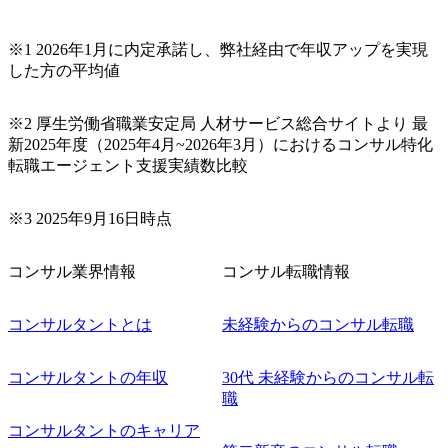
～テスト～リリース・リリース後対応まで一気通貫でご担
当いただきます。 参画当初はご経験に応じたフェーズから
※1 2026年1月に内定承諾し、弊社経由で年収アップを実現
ご担当いただき、当社の社員が業務面をサポートしつつ、
した方の平均値
徐々に対応範囲を広げていただきます。 ＜QAエンジニア＞
本質的な品質向上を目的とし、プロジェクトの上流(コンサ
ルティング領域)から参画いただきます。 課題選定から顧客
※2 厚生労働省職業安定局 人材サービス総合サイトより 最
への企画提案、そして実行までを一気通貫で支援していた
新2025年度（2025年4月~2026年3月）におけるコンサル特化
だきます。 アジャイル開発を通じて顧客の要望や提案を柔
転職エージェント支援実績数比較
軟に取り入れながら改善サイクルを回すため、ご自身の提
案がサービスに直接反映されやすく、高い貢献度を実感で
※3 2025年9月16日時点
きます。 ● 勤務地 東京都渋谷区渋谷3丁目6-7 渋谷金王タワ
ー 事業所内禁煙(入居する施設に喫煙専用室あり) ・就業規
則により就業時間内の喫煙を全面的に禁止 ・禁煙サポート
コンサル業界情報
コンサル転職情報
制度あり オンライン ● 必須要件 以下いずれかのご経験をお
持ちの方 ・システム・ソフトウェア開発経験3年以上 ・要
コンサルタントとは
未経験からのコンサル転職
件定義～基本設計など上流経験2年以上 ・PMO経験2年以上
● 歓迎要件 ・要件定義から詳細設計までのいずれかの上流
工程の経験 ・サブリーダー以上のマネジメント経験 ・お客
コンサルタントの年収
30代 未経験からのコンサル転
様との折衝経験、交渉経験 ・組織課題に対して主体的に業
職
務改善に取り組まれたご経験 ・アジャイル/スクラムへの興
コンサルタントのキャリア
味関心 ● 求める人物像 ・リーダーシップが取れる方/一人称