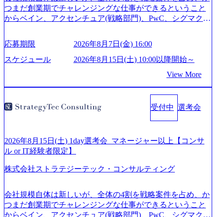
つまだ創業期でチャレンジングな仕事ができるということ
からベイン、アクセンチュア(戦略部門)、PwC、シグマクシ
ス、IBM、リッジラインズなど大手ファームからも優秀層
が続々ジョインするピュアな戦略を伸ばす新興ファーム。
応募期限
2026年8月7日(金) 16:00
事業会社機能へ携われる可能性※SaaSプロダクト、地方創
生、メディアなど リモート比率99%、福岡や北海道在中者
スケジュール
2026年8月15日(土) 10:00以降開始～
もいて働きやすい環境※コンサルクラスから 製造業、金融
View More
業、通信業界に強みがあり、ヘルスケアな業界は広げてい
く予定 インセンティブ支給という他社にはない制度 ワンプ
ール制を敷く、柔軟な組織 2026年8月15日(土) 10:00以降開
受付中
選考会
始～ 2026年8月7日(金) 16:00 ※枠が限られておりますので、
ご応募いただいてもご対応できない可能性がございます ※
弊社がコンサルタント未経験 or IT未経験と判断させていた
だいたご応募者様については、1dayではなく通常選考での
2026年8月15日(土) 1day選考会_マネージャー以上【コンサ
ご案内とさせていただきます ● 面接(1次・最終を一度の面
ル or IT経験者限定】
接で実施) ※面接終了しましたら、後日弊社担当者より結果
株式会社ストラテジーテック・コンサルティング
についてご連絡させていただきます。 ● 一日で最終面接ま
で完了する選考会となります 内定の判断がつかなかった場
合、後日面接や面談のお時間をいただく場合がございます
会社規模自体は新しいが、全体の4割を戦略案件を占め、か
● 面接、条件面談それぞれ最大1時間を想定しております ・
つまだ創業期でチャレンジングな仕事ができるということ
実施前日までに日程およびURLを共有させていただきます
からベイン、アクセンチュア(戦略部門)、PwC、シグマクシ