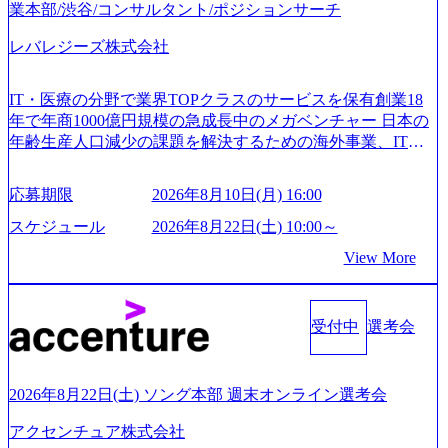
業本部/渋谷/コンサルタント/ポジションサーチ
レバレジーズ株式会社
IT・医療の分野で業界TOPクラスのサービスを保有創業18
年で年商1000億円規模の急成長中のメガベンチャー 日本の
年齢生産人口減少の課題を解決するための海外事業、IT事
業、医療・介護事業、若手キャリア、新規事業といった40
以上の事業を展開する オールインハウスの組織体制をとっ
応募期限
2026年8月10日(月) 16:00
ており社内で新しい事業開発などの人員調達できる 独立資
本経営をとっており、事業創造の自由度が高い https://storag
スケジュール
2026年8月22日(土) 10:00～
e.googleapis.com/our-vision-production.appspot.com/public/image
View More
s/20240925162633_7242d0de-3e54-4f03-b076-00318d5c0dff_120
0x644.webp レバレジーズ株式会社 会社説明資料 (https://spea
kerdeck.com/leverages/leverages-hui-she-shao-jie-zi-liao-zhong-tu-
cai-yong-xiang-ke) 「働く人」「事業・サービス」「カルチャ
受付中
選考会
ー」など、レバレジーズのリアルを取り上げています！ (htt
ps://melev.leverages.jp/) レバレジーズグローバル、大分県より
「外国人留学生等受入環境整備事業委託業務」を受託 (http
2026年8月22日(土) ソング本部 週末オンライン選考会
s://prtimes.jp/main/html/rd/p/000000612.000010591.html) レバレ
ジーズ、モチベーション管理システム「NALYSYS」リリー
アクセンチュア株式会社
ス (https://prtimes.jp/main/html/rd/p/000000622.000010591.html) Y