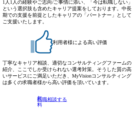
・プログラム期間中はコンサルタントとの食事会、プロジ
1人1人の経験やご志向/ご事情に添い、「今は転職しない」
流改革/需給プロセス改革)【SSC SU】 ・SCM/ECMデータ・
ェクトのご紹介、ケースワークショップなどを実施します
という選択肢も含めたキャリア提案をしております。中長
プロセス分析・AI活用_Sustainable SCM Strategy Unit(Strategy
・10月17日(土)開催の選考会にて採用面接を実施する予定で
期での支援を前提としたキャリアの「パートナー」として
Consultant職)≪東京・大阪≫ ・コンサルタント(SCS SUオー
す ※ご都合が合わない方は別途調整いたします 初回プロ
ご支援いたします。
プンポジション)【SCS SU】 ※当日は全体での会社説明な
グラム : ベイン東京オフィス(六本木) ※イベントによりオン
どはなく、個別選考のみの実施を予定しています ※1名あた
ラインまたはオフラインの実施 ※東京オフィスのみのご応
りの拘束時間は1時間～最大2時間半程度を想定しています
募となります。他オフィス希望を含めたご応募はお受けい
※1次面接と最終面接の間をなるべく空けないよう調整して
利用者様による高い評価
たしかねますのでご了承ください ● フルタイムでの職務経
おりますが、調整が叶わないケースもございます オンライ
歴を2年以上お持ちの方で、東京オフィスのコンサルタント
ン 書類選考通過者
ポジションに応募意思がある方 ● 英語・日本語ともにビジ
丁寧なキャリア相談、適切なコンサルティングファームの
ネスレベルの方 ※日本語が母国語でない方は日本語能力
紹介、ここでしか受けられない選考対策。そうした質の高
試験N1またはそれ相当の上級レベルの日本語力(会話・読解
いサービスにご満足いただき、MyVisionコンサルティング
力)
は多くの求職者様から高い評価を頂いています。
無
転職相談する
料