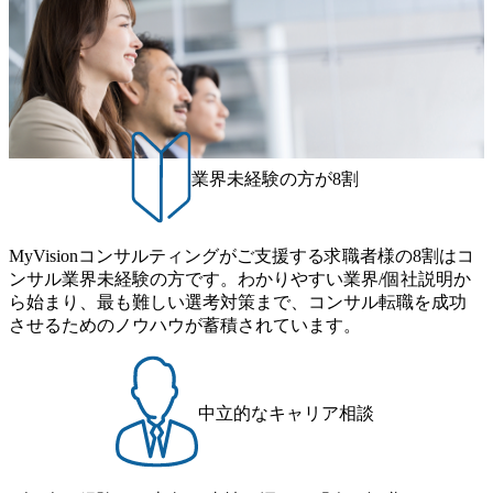
きます。 ● 勤務地 東京都渋谷区渋谷3丁目6-7 渋谷金王タワ
ム ※初回プログラム : 8月29日(土)10:00～13:30 2026年8月12
こともあるが実態としては経営戦略策定や新規事業立案な
ー 事業所内禁煙(入居する施設に喫煙専用室あり) ・就業規
日(水) 16:00 Bain & Company Tokyoでは、「Tokyo Be Bold Pr
どのトップラインを上げるための戦略案件も多く存在 特に
則により就業時間内の喫煙を全面的に禁止 ・禁煙サポート
ogram (女性候補者向け選考支援プログラム)」を実施いたし
スポーツ&エンターテイメント領域ではBig4に先んじて注力
制度あり オンライン ● 必須要件 以下いずれかのご経験をお
ます。クライアントに斬新なソリューションを提供し、複
し、業界内で大きな存在感を誇る 社員の多様化する生活ス
持ちの方 ・システム・ソフトウェア開発経験3年以上 ・要
雑な経営課題を解決するために、チームのダイバーシティ
タイルやライフイベントに対応した働きやすい職場環境を
件定義～基本設計など上流経験2年以上 ・PMO経験2年以上
は欠かせません。是非、ユニークな視点と高い志を持つ女
実現するため、さまざまなサポート制度を導入している 多
● 歓迎要件 ・要件定義から詳細設計までのいずれかの上流
性の皆様に多数ご参画頂きたいと考え、プログラムを開催
文化理解や女性の活躍推進などの取り組み、また、フレッ
工程の経験 ・サブリーダー以上のマネジメント経験 ・お客
致します。 「未経験では難しいのではないか」、「実際女
業界未経験の方が8割
クス制度やフリーロケーション制度、フルリモート制度な
様との折衝経験、交渉経験 ・組織課題に対して主体的に業
性はどのように活躍をしているのか」、「ケース面接の経
どの多様な働き方をサポートする制度が整備されている 202
務改善に取り組まれたご経験 ・アジャイル/スクラムへの興
験がなく対策の仕方が知りたい」などのお声をたくさんい
6年8月23日(日) 9:00～18:00終了 2026年8月12日(水) 16:00 202
味関心 ● 求める人物像 ・リーダーシップが取れる方/一人称
ただいているため、今回のプログラムでは現役の面接官と
6年8月23日(日)にSustainable SCM SU 1day選考会を開催いた
MyVisionコンサルティングがご支援する求職者様の8割はコ
で主体的に動ける方 ・年齢にこだわらず、アドバイスを素
食事などのカジュアルな交流、実際のプロジェクトのケー
します。 当SUは「GlobalでのSCM構築」や「物流・調達コ
ンサル業界未経験の方です。わかりやすい業界/個社説明か
直に受け取れる方 ・推進力のある方
ススタディ、1対1の模擬面接等、複数のセッションを約1か
ストの構造改革」といった伝統的なテーマに留まらずクラ
ら始まり、最も難しい選考対策まで、コンサル転職を成功
月の期間に渡り行い、選考にご参加いただきます。コンサ
イアントがこれから取組むべき「グリーントランスフォー
させるためのノウハウが蓄積されています。
ルタント未経験の方でも、戦略コンサルタントの具体的な
メーション」、「サーキュラーエコノミー(循環経済)」とい
仕事内容からお話をさせていただきますので、戦略コンサ
った社会課題やテーマに対して、グローバル知見と最新の
ルティングにご興味をお持ちの方は、この機会にぜひご応
事例などを基に企業の構造改革と社会価値の創造の取り組
募ください。 ● 応募後のフロー ・書類選考後、対象者の方
みを行うプロフェッショナルチームです。 今回1day選考対
中立的なキャリア相談
にはWebテストを8月20日までに受験いただきます ・8月21
象となるポジションは下記となります。 ・コンサルタント
日までにプログラム参加者をご案内します ・初回プログラ
(調達改革・設備O&M)【SCS SU】 ・コンサルタント(ECM/
ム : 8月29日(土)10:00～13:30 @ベイン東京オフィス(六本木)
SCM構想・PLM/MES改革)【SSC SU】 ・コンサルタント(物