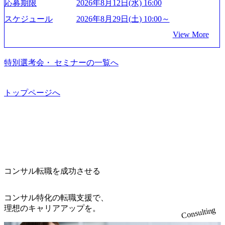
96dc8f2-7d54-42b9-a7ae-8c532c52d3d8_1200x678.webp アビー
応募期限
2026年8月12日(水) 16:00
模基幹システムにおける最上流のPoC(概念実証)支援から構
る 日本では2.3万人以上の従業員を擁しており(会計系BIG4
果』である。」この原則のもと、ベインは1973年に創業さ
ムコンサルティング会社資料 (https://www.abeam.com/content/
想策定、開発マネジメント支援までを一気通貫で担当して
を上回る規模感)、営業利益率も約15％と驚異的な数字とな
れた。クライアントが不確かな未来の中、競争に勝てるよ
スケジュール
2026年8月29日(土) 10:00～
dam/abeam/jp/ja/about/company/ABeamConsultingCompanyProfil
います。 生成AIなどの最新技術とシステムを活用し、顧客
っている、売上・従業員数共にこの8年間で4倍近くの成長
う、カスタマイズされた戦略を策定し、クライアントと共
e_jpn_4.pdf) 『SAP AWARD OF EXCELLENCE 2024』にお
View More
の業務革新と効率化の実現に貢献します。 ＜PL/PM＞ 顧客
を遂げていることから、今後も高い成長が見込まれる 多く
に、提言を具体的な行動に落とし込んでいる。 徹底した
いて優秀賞「プロジェクト・アワード」を受賞 (https://prtime
の要望を深くヒアリングし、企画構想からアジャイル開発
の技術者を抱えており、アビームコンサルティングに続い
「結果主義」を標榜。クライアントのフルポテンシャル実
s.jp/main/html/rd/p/000000010.000123981.html) アビームコンサ
による開発支援までを一気通貫で推進していただきます。
て日本国内2番目にSAP認定コンサルタント制度の有資格者
現を目標に、具体的に目に見える成果を出すことを信条と
特別選考会・ セミナーの一覧へ
ルティング、社員の健康改善を支援 食事・睡眠など可視
プロジェクト提案・推進の中核として、企画・要件定義か
数が多く、特にIT領域に強みを持つ グローバルのポジショ
して、全社戦略やトランスフォーメーション案件を多く扱
化 (https://www.nikkan.co.jp/articles/view/00694812) “失われた3
らテストまでの一連の工程における管理業務に加え、最上
ンに自由に応募できる社内の転職ツール「キャリアズ・マ
っている ベインの社風を体現するものとして「True North」
0年”をアビームの｢人的資本経営｣で取り戻したい (https://ww
流での現状分析、顧客ヒアリング、戦略策定、技術選定、
ーケットプレイス」が存在し、本ツールを活用で上司の引
（真北）という言葉がよくつかわれる。針が少し東に傾い
トップページへ
w.businessinsider.jp/post-283587) アサヒグループホールディン
品質改善なども推進していただきます。 ＜SE＞ 参画いただ
き留めを受けずに移動が可能である（異動者は年間約1,000
て見えるTrue Northとは磁北ではなく真北、風説や思い込み
グスのESG価値の可視化を支援 「インパクト加重会計」
く案件はプライム案件メインです。 要件定義～設計～開発
名） 残業時間や有休取得率など約10項目を数値化すること
による一見正しい答えや、単に理論的に正しいが実行不可
を用いて非財務活動の社会的インパクトを算出 (https://prtime
～テスト～リリース・リリース後対応まで一気通貫でご担
で、実行前後で離職率を半減させることに成功した 18時以
能な答えではなく、企業と社会の最大価値を追求した本当
s.jp/main/html/rd/p/000000015.000123981.html) NECから独立し
当いただきます。 参画当初はご経験に応じたフェーズから
降の会議を原則禁止としているほか、在宅勤務制度の全社
の答えを提供したい、というベインのコンサルティングに
て20年近く成長を続けており、2022年3月期の連結売上高は
ご担当いただき、当社の社員が業務面をサポートしつつ、
展開、ハラスメント抑止に向けた研修の拡充、社外窓口設
おける信念であり、カルチャーにもなっている。 海外オフ
991億円、1,000億円突破が目前となった 2023年4月1日時点
徐々に対応範囲を広げていただきます。 ＜QAエンジニア＞
置など徹底的な仕組み化を推進する 育休取得率は男性6
ィスとの連携が多く、海外プロジェクトへのアサインや海
でグループ従業員数は7523人と、国内でも有数の規模のコ
本質的な品質向上を目的とし、プロジェクトの上流(コンサ
5%、女性100%と全国平均を上回る実績を持ち、女性の管理
外オフィスへのトランスファー制度などが充実している。
ンサルティング会社となり、今後も成長性が大きくみられ
コンサル転職を成功させる
ルティング領域)から参画いただきます。 課題選定から顧客
職率も21.8%（2023年12月時点）とフレキシブルな働き方を
東京オフィスに来るグローバルメンバーも多く、グローバ
る 日本企業的な柔らかい雰囲気が特徴的で、従業員方の人
への企画提案、そして実行までを一気通貫で支援していた
提供 2026年8月22日(土) 面接枠 ①10時開始、②11時開始、
ル・ワンチームで活動している。プロボノ活動にも力を入
柄の良さや未経験者への充実したオンボーディング支援(入
だきます。 アジャイル開発を通じて顧客の要望や提案を柔
③12時開始 2026年8月10日(月) 16:00 各回50分程度を想定 オ
コンサル特化の転職支援で、
れており、これまで多くのNPO・NGOなどの非営利団体に
社時に10日間の間みっちりとコンサルの基礎を支援)を魅力
軟に取り入れながら改善サイクルを回すため、ご自身の提
ンライン 書類選考通過者
理想のキャリアアップを。
無償でコンサルティングを提供している。 2026年8月29日
Consulting
に感じ、他Big4ではなくアビームを選ぶ方も多数 アビーム
案がサービスに直接反映されやすく、高い貢献度を実感で
(土) の対面Kick-offイベントを皮切りに1か月程度のプログラ
といえばSAPをはじめとしたシステム、とイメージされる