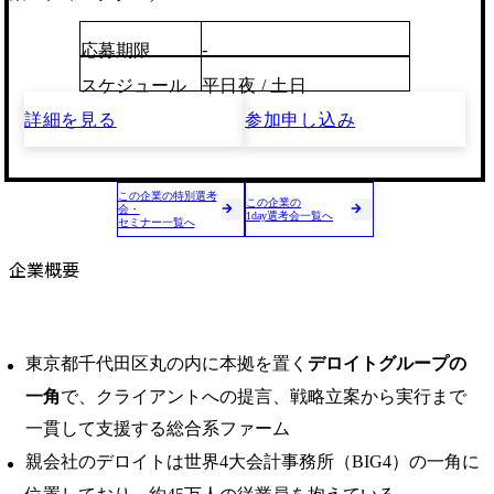
-
応募期限
スケジュール
平日夜 / 土日
詳細を見る
参加申し込み
この企業の特別選考
この企業の
会・
1day選考会一覧へ
セミナー一覧へ
企業概要
東京都千代田区丸の内に本拠を置く
デロイトグループの
一角
で、クライアントへの提言、戦略立案から実行まで
一貫して支援する総合系ファーム
親会社のデロイトは世界4大会計事務所（BIG4）の一角に