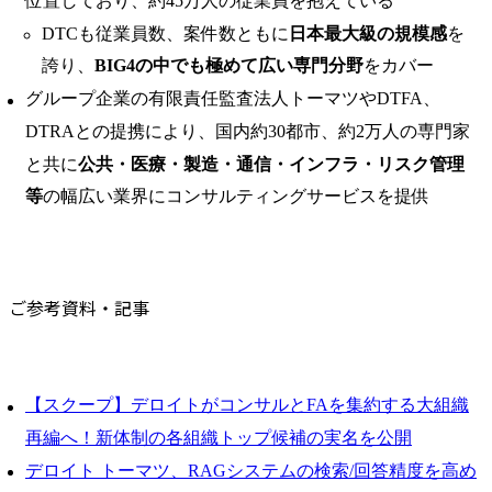
位置しており、約45万人の従業員を抱えている
DTCも従業員数、案件数ともに
日本最大級の規模感
を
誇り、
BIG4の中でも極めて広い専門分野
をカバー
グループ企業の有限責任監査法人トーマツやDTFA、
DTRAとの提携により、国内約30都市、約2万人の専門家
と共に
公共・医療・製造・通信・インフラ・リスク管理
等
の幅広い業界にコンサルティングサービスを提供
ご参考資料・記事
【スクープ】デロイトがコンサルとFAを集約する大組織
再編へ！新体制の各組織トップ候補の実名を公開
デロイト トーマツ、RAGシステムの検索/回答精度を高め