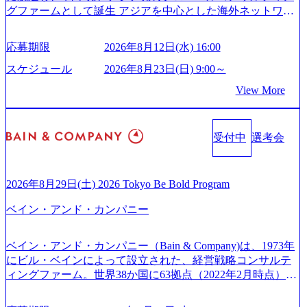
careers-blog) 江川社長が語る「105点経営」 (https://business.ni
グファームとして誕生 アジアを中心とした海外ネットワー
スがあり、 働き甲斐のあるランキング、新卒注目ランキン
kkei.com/atcl/gen/19/00604/021600008/) 規模拡大で成功する理
クを通じ、各国や地域に即したグローバル・サービスを提
グ受賞歴多数 あえての未上場であり株主からの圧力がない
由【コンサル業界俯瞰マップ】 (https://diamond.jp/articles/-/34
供している日系最大級の総合コンサルティングファーム
ため事業創造の自由度が高く、赤字事業でも投資して長期
6218) 大手広告代理店出身者などマーケティングのトップ人
応募期限
2026年8月12日(水) 16:00
『Build Beyond As One ®.』をブランドメッセージに掲げ、
的な成長を若手に任せられる環境 対面でのコミュニケーシ
材が集結するワケ (https://markezine.jp/article/detail/45446) エン
企業や組織の変革を通じて社会や産業の課題を解決し、未
ョンメリットを重視するため出社勤務。1日の労働時間平均
スケジュール
2026年8月23日(日) 9:00～
ジニアからコンサルタントへ。会社に入って、何が変わっ
来のありたい姿を実現するとともに、クライアント変革の
9.2時間、有休消化率81%(2024年度の年間データ、エンジニ
た？ (https://www.businessinsider.jp/post-288838) プラダ：ラグ
View More
確実な実現と社会的価値及び経済的価値の追求にも貢献 NE
ア組織） 2026年8月22日(土) 10:00～最長16:00 2026年8月10
ジュアリー製品のパーソナライゼーション (https://www.acce
Cとの戦略的資本提携も実現して、現在はNECのグループ会
日(月) 16:00 ※応募者が定員を上回る場合は、厳正なる審査
nture.com/jp-ja/case-studies/song/prada-luxury-product-customizati
社であり、戦略、業務改革、IT、組織・人事、アウトソー
の上参加者を決定させていただきます。ご了承ください。
on) 大正製薬：ITカーブアウト支援 (https://www.accenture.co
受付中
選考会
シングなどの専門知識と、豊富な経験を持つ約6,000名を超
● 当日の流れ 受付 → 会社説明会 → 面接(会社説明会終了
m/jp-ja/case-studies/consulting/taisho-pharmaceutical)（ストラテ
えるプロフェッショナルを有する 金融、製造、流通、エネ
後、随時ご案内) ※全てリモートにて実施します。 ※参加
ジー & コンサルティング） ソフトバンク：初のオンライン
ルギー、情報通信、公共事業など幅広い分野をクライアン
される方に個別に当日の面接案内をお送りいたします。 ※
開催「SoftBank World 2020」でマーケ＆営業のDX実現 (http
トとしている SAP領域においては日本市場No.1を誇り、全
通常の選考フローと異なり、事前に適性検査をご受検いた
2026年8月29日(土) 2026 Tokyo Be Bold Program
s://www.accenture.com/jp-ja/case-studies/communications-media/so
世界で6,400件以上、日本国内で企業最多の5,399件のSAP認
だきます。 ● 詳細 デジタルイノベーション事業部でのポジ
ftbank)（通信） 経済産業省：事業者の申請手続きを電子化
ベイン・アンド・カンパニー
定コンサルタント資格を取得している また、日本国内企業
ションサーチになります。 ご経験やスキル、そして適性や
する「保安ネット」を構築。省庁DXの先進事例を実現 (http
として最多の3,200件のSAP S/4HANA®認定コンサルタント
志向性に合わせて、以下のいずれかの役割でご活躍いただ
s://www.accenture.com/jp-ja/case-studies/public-service/meti-indust
資格も保有、さまざまな業界・業種でのプロジェクト実績
きます。 ※本求人はレバテック株式会社の雇用となりま
ry-safety-network)（公共サービス） カルビー：SAP HANAの
ベイン・アンド・カンパニー（Bain & Company)は、1973年
と蓄積されたノウハウを基に独自の方法論やテンプレート
す。 ※案件によっては客先に出向いての作業も発生しま
導入で基幹システムを刷新 (https://www.accenture.com/jp-ja/ca
にビル・ベインによって設立された、経営戦略コンサルテ
を開発し、それらを活用してお客様に最適なSAPコンサル
す。 ＜ITコンサルタント＞ Webアプリケーション、SaaS系
se-studies/consumer-goods-services/calbee)（消費財・サービ
ィングファーム。世界38か国に63拠点（2022年2月時点）、
ティングサービスを提供する https://storage.googleapis.com/our
の領域において、大手・ベンチャー・スタートアップ企業
ス） 世界49カ国に約73万人以上（2024年5月時点）の社員を
東京オフィスは1982年に開設。 「コンサルタントがクライ
-vision-production.appspot.com/public/images/20240925132728_9
に対する課題解決支援を行います。 直近の案件では、大規
擁し、世界120以上の国の企業を顧客に売上641億ドルを誇
アントにお届けするのは単なるレポートではなく、『結