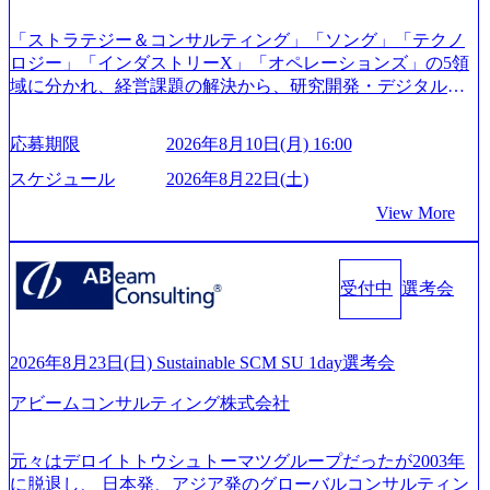
ouTube（【公式】レバレジーズCh） (https://www.youtube.co
「ストラテジー＆コンサルティング」「ソング」「テクノ
m/@leveragesCh) レバレジーズで活躍するメンバー紹介！〜
ロジー」「インダストリーX」「オペレーションズ」の5領
管理職種編 〜 (https://www.youtube.com/watch?v=RETwZKac2
域に分かれ、経営課題の解決から、研究開発・デジタル・
UI) レバレジーズで活躍するメンバー紹介！〜 営業職種編
マーケティング・ITシステムの導入など、コンサルティン
〜 (https://www.youtube.com/watch?v=XJ7Eam0onXA) 創業以
グ領域からその実行的側面であるITサービスの提供まで一
来黒字を維持し、急成長中でありながら安定した事業を展
応募期限
2026年8月10日(月) 16:00
貫して支援する総合系・IT系ファームである あらゆる産業
開し、高い安定性を持つ企業へと成長している 10年後に1兆
において非常に良質な顧客基盤を築いており、Fortune Globa
スケジュール
2026年8月22日(土)
円を目指す日本にもなかなかないメガベンチャー。創業か
l 500社の80％以上の企業をクライアントとして抱えている
ら黒字経営。年間130%成長 https://storage.googleapis.com/our-
View More
手掛けたプロジェクトは「ファーストリテイリングにおけ
vision-production.appspot.com/public/images/20251030164405_5c
るグローバル化」「資生堂グループのDX化支援」「ヴィヴ
527843-d227-4df8-b86c-5587f843fdf6_1200x471.webp https://stor
age.googleapis.com/our-vision-production.appspot.com/public/imag
ィアン・ウエストウッドの製品開発」など多岐にわたる コ
es/20251030164946_dc0888f6-0539-4887-84d7-34c8d8544226_1
受付中
選考会
ンサルティング活動のみならず、2021年にはKDDIと合弁会
200x666.webp 年間100億円規模の投資の元、10以上もの新規
社「ARISE analytics」を設立し、人工知能とデータアナリテ
事業を立ち上げているため様々な業界を経験することが可
ィクス技術で新たなイノベーションを創出する活動や、デ
能 社内転職が活発であり、多様なスキルを1社で身に着ける
ジタル人材育成の支援も盛んに行う 採用資料 (https://www.ac
2026年8月23日(日) Sustainable SCM SU 1day選考会
ことが可能 事業開発・運用を内包かする「オールインハウ
centure.com/content/dam/accenture/final/accenture-com/document-
ス」型の組織体。社内スカウトや社内公募制度を用いて主
アビームコンサルティング株式会社
2/Accenture-Recruiting-Brochure.pdf#zoom=50) 女性の活躍につ
体的かつ柔軟なキャリア形成が可能。 https://storage.googleap
いて (https://www.accenture.com/content/dam/accenture/final/caree
is.com/our-vision-production.appspot.com/public/images/20251030
rs/corporate/document/women-brochure.pdf#zoom=50) 社員発信
元々はデロイトトウシュトーマツグループだったが2003年
165942_70f09968-1b27-43e6-b849-1cd107c4f488_1200x698.web
のキャリアブログ (https://www.accenture.com/jp-ja/blogs/japan-
に脱退し、 日本発、アジア発のグローバルコンサルティン
p ## 働き方／WLB／待遇 内装8億円超のかっこいいオフィ