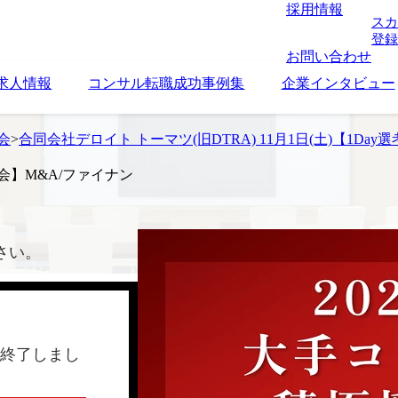
採用情報
スカ
登録
お問い合わせ
求人情報
コンサル転職成功事例集
企業インタビュー
考会
>
合同会社デロイト トーマツ(旧DTRA) 11月1日(土)【1Day
考会】M&A/ファイナン
さい。
終了しまし