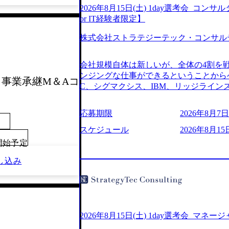
2026年8月15日(土) 1day選考会_
or IT経験者限定】
株式会社ストラテジーテック・コンサル
会社規模自体は新しいが、全体の4割を
ンジングな仕事ができるということからベ
考会】事業承継M＆Aコ
C、シグマクシス、IBM、リッジライ
ョインするピュアな戦略を伸ばす新興フ
※SaaSプロダクト、地方創生、メディア
応募期限
2026年8月7日(
中者もいて働きやすい環境※コンサルク
みがあり、ヘルスケアな業界は広げてい
スケジュール
2026年8月15
はない制度 ワンプール制を敷く、柔軟な組織 2
00開始予定
2026年8月7日(金) 16:00 ※枠が
し込み
できない可能性がございます ※弊社がコン
せていただいたご応募者様については、1
ていただきます ● 面接(1次・最終を一
日弊社担当者より結果についてご連絡させ
で完了する選考会となります 内定の判
お時間をいただく場合がございます ● 
2026年8月15日(土) 1day選考会_マネ
ております ・実施前日までに日程および