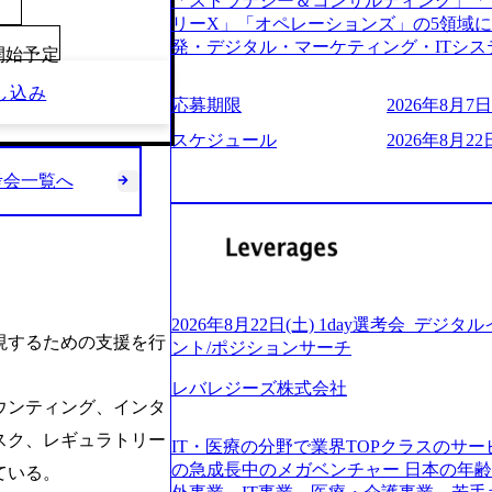
「ストラテジー＆コンサルティング」「
う。主な作業としては、As-Is分析、
し、30代以上のコンサルファーム経験3
リーX」「オペレーションズ」の5領域
向けの報告資料・ディスカッションペ ー
み。 書類選考通過後に、GAB試験に合格
発・デジタル・マーケティング・ITシ
2019年11月に設立され、成長期といわ
00開始予定
させていただきます。 急速なグローバ
からその実行的側面であるITサービスの
大していく時期のため、メンバーや組織
が困難になった大手企業をサポートする
し込み
ファームである あらゆる産業において非常
す。 また、希望者はパートナー以外で
応募期限
2026年8月7日(
スフォーメーション戦略を中心にコンサル
ne Global 500社の80％以上の企
る環境です。 自ら案件を取り、プロジ
または新規大手事業会社から依頼された
ジェクトは「ファーストリテイリングに
スケジュール
2026年8月22日
● 事業会社機能にも携われる 弊社にはコ
を行います。クライアントは各業界上位
のDX化支援」「ヴィヴィアン・ウエス
クト・メディア・地方創生事業があるた
ら「新規事業戦略」「既存事業のトラン
考会一覧へ
ンサルティング活動のみならず、2021年にはKD
コンサルタントとしての経験を活かしな
だいています。 (2)「SIerやPMO支
を設立し、人工知能とデータアナリティ
善ができます。(希望者のみとなります) 
ある「戦略」案件をメインとしたコンサ
する活動や、デジタル人材育成の支援も盛んに行う 採
大手外資系コンサルファーム出身者が多く
部抜粋＞ ・海外事業(新規・既存)事業
e.com/content/dam/accenture/final/accenture
幅広い年齢の方が活躍しています ● インダストリー・ソリューションで区切られ
けるAIを活用した事業戦略検討支援 ・新
e.pdf#zoom=50) 女性の活躍について (https://www
ていない組織です(ワンプール制) ● 
ィ領域における地域活性アプリ企画支援
inal/careers/corporate/document/wom
バル案件に対応するコンサルティング体
ョンを活用した事業戦略策定及び営業支
ログ (https://www.accenture.com/jp-ja/b
2026年8月22日(土) 1day選考会_デ
-2-1 東京ミッドタウン八重洲 八重洲セ
ンスフォーメーションの案件が多数 ● 
現するための支援を行
経営」 (https://business.nikkei.com/atc
ント/ポジションサーチ
禁煙、ビル内喫煙室あり WEB ・書類
て、プロジェクト・メンバーの管理・運
理由【コンサル業界俯瞰マップ】 (https://diamo
ている方で、書類選考を通過し面接・面談未実施の方 ● テ
推進、クライアントとのコミュニケーシ
レバレジーズ株式会社
店出身者などマーケティングのトップ人材が集結するワケ 
ント ・4年生大学卒業に限る ・大手総
ウンティング、インタ
成などを担当。 ● シニアマネージャー
e/detail/45446) エンジニアから
部門におけるコンサルティング経験5年以上
ージャーの管理、及びプロジェクト推進
(https://www.businessinsider.jp
スク、レギュラトリー
業に限る ・以下のいずれかの実務経験を有する方 - MBB
IT・医療の分野で業界TOPクラスのサー
や、会社経営の観点から提案活動、社内ト
ライゼーション (https://www.accenture.com/jp-ja
コンサルティング経験2年以上 - BIG4のStrategy部門におけるコンサルティング経
の急成長中のメガベンチャー 日本の年
ている。
ートナー 主要クライアントの責任者とし
ustomization) 大正製薬：ITカーブアウト支援 (http