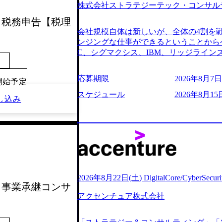
株式会社ストラテジーテック・コンサル
よび条件面談ともに、どの時間開始とな
のご予定をご都合いただけますと幸いです
考会】税務申告【税理
前にGAB試験を受検いただきます(受験期限
会社規模自体は新しいが、全体の4割を
ただし、30代以上のコンサルファーム経
ンジングな仕事ができるということからベ
のみ。 書類選考通過後に、GAB試験に合
C、シグマクシス、IBM、リッジライ
をさせていただきます。 急速なグロー
ョインするピュアな戦略を伸ばす新興フ
事が困難になった大手企業をサポートす
※SaaSプロダクト、地方創生、メディア
応募期限
2026年8月7日(
ンスフォーメーション戦略を中心にコンサ
00開始予定
中者もいて働きやすい環境※コンサルク
存または新規大手事業会社から依頼され
みがあり、ヘルスケアな業界は広げてい
スケジュール
2026年8月15
し込み
援を行います。クライアントは各業界上
はない制度 ワンプール制を敷く、柔軟な組織 2
から「新規事業戦略」「既存事業のトラ
2026年8月7日(金) 16:00 ※枠が
ただいています。 (2)「SIerやPMO
できない可能性がございます ※コンサルタ
である「戦略」案件をメインとしたコン
ただいたご応募者様については、1day
一部抜粋＞ ・海外事業(新規・既存)事
だきます ● 面接(1次・最終を一度の面
おけるAIを活用した事業戦略検討支援 ・
担当者より結果についてご連絡させていた
ティ領域における地域活性アプリ企画支
する選考会となります 内定の判断がつ
ションを活用した事業戦略策定及び営業
をいただく場合がございます ● 面接、
2026年8月22日(土) DigitalCore/CyberSe
ランスフォーメーションの案件が多数 ●
考会】事業承継コンサ
ます ・実施前日までに日程およびURL
人のタスク管理及び遂行を担う。主な作
アクセンチュア株式会社
件面談ともに、どの時間開始となっても
向け資料のドラフト作成、プロジェクトに
定をご都合いただけますと幸いです ※1
シニアコンサルタント プロジェクトメ
B試験を受検いただきます(受験期限は1d