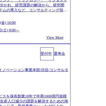
ソング」「テクノロジー」「インダスト
仮説構築や施策立案、クライアントの上位層
年以上の方はGAB受検免除、書類選考の
に分かれ、経営課題の解決から、研究開
パーの作成などを担当。 ● 裁量権 弊社は
している方へ1day選考会当日のご案内を
ステムの導入など、コンサルティング領域
れるフェーズにあります。 事業・組織を拡
ル化により既存事業では成長戦略を描く事
提供まで一貫して支援する総合系・IT系
がスケールしていく過程を体感できま
ため、新規事業立案や既存事業のトラン
に良質な顧客基盤を築いており、Fortu
も大手役員の方へのセールスにも参加でき
金) 16:00
ティングサポートいたします。 (1)既存
業をクライアントとして抱えている 手掛けたプロ
ェクト体制を作っていくことも可能です。
「経営戦略」等のコンサルティング支援
おけるグローバル化」「資生堂グループ
(土) 9:00～
ンサルティング事業以外にもSaaSプロダ
5社をターゲットとし、特にCXOクラスか
トウッドの製品開発」など多岐にわたる コ
め、上記事業に携わることも可能です。
View More
スフォーメーション」の依頼を多数いた
DIと合弁会社「ARISE analytics」
がら自らプロダクト開発や自社の業務改
援を積極的に獲得しない」、弊社がプライムで
クス技術で新たなイノベーションを創出
● BIG4・アクセンチュアをはじめとした
ルティングを行います ＜プロジェクト一
用資料 (https://www.accentur
集まっています ● 平均年齢は35歳で、
のビジネスモデル検討支援 ・金融領域にお
受付中
選考会
-com/document-2/Accenture-Recruiting-Brochur
規ICT事業戦略策定支援 ・スマートシテ
.accenture.com/content/dam/accenture/f
海外事業拠点をシンガポールに設立し、グロー
及び実行支援 ・ロボティクスソリューシ
en-brochure.pdf#zoom=50) 社員発信のキャリアブ
制を構築しています 東京都中央区八重洲2
援 ※その他新規事業や既存デジタルトラ
logs/japan-careers-blog) 江川社長が語る「105点
ジタルイノベーション事業本部/渋谷/コンサルタ
ントラルタワー8階 受動喫煙対策 : 執務室内
マネージャー プロジェクトの管理者とし
l/gen/19/00604/021600008/) 規模拡大で成功する
選考を通過された方 ・すでに応募いただい
営を担う。プロジェクト設計から管理・
nd.jp/articles/-/346218) 大手広告代理
クノロジーコンサルタ
ョン、成果物の品質管理、メンバーの育
(https://markezine.jp/articl
合コンサルティングファームのITコンサル
 主要なプロジェクトの責任者として、マネ
コンサルタントへ。会社に入って、何が変わった？
 ● 戦略コンサルタント ・4年生大学卒
を担う。プロジェクト全体の品質管理
/post-288838) プラダ：ラグジュアリー製品のパーソナ
及び戦略ファームでの
ビスを保有創業18年で年商1000億円規模
レーニングを実施。 ● アソシエイトパ
/case-studies/song/prada-luxury-product-c
齢生産人口減少の課題を解決するための海
て、大規模/高難易度プロジェクトの統括
s://www.accenture.com/jp-ja/case-stud