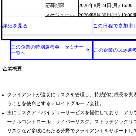
応募期限
2026年8月24日(月) 16:00
スケジュール
2026年8月30日(日) 13:
詳細を見る
この日程で
参加申
この企業の特別選考会・セミナー
この企業の1day選
一覧へ
企業概要
クライアントが適切にリスクを管理し、持続的な成長を実
うことを使命とするデロイトグループ会社。
主にリスクアドバイザリーサービスを提供しており、アカ
ーナルコントロール、サイバーリスク、ストラテジックリ
リスクなど多岐にわたる分野でクライアントをサポートし