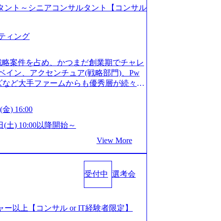
コンサルタント～シニアコンサルタント【コンサル
ティング
戦略案件を占め、かつまだ創業期でチャレ
イン、アクセンチュア(戦略部門)、Pw
ンズなど大手ファームからも優秀層が続々ジ
ァーム。 事業会社機能へ携われる可能性
など リモート比率99%、福岡や北海道在
金) 16:00
ラスから 製造業、金融業、通信業界に強
く予定 インセンティブ支給という他社に
日(土) 10:00以降開始～
026年8月15日(土) 10:00以降開始～
View More
限られておりますので、ご応募いただいてもご対応
サルタント未経験 or IT未経験と判断さ
dayではなく通常選考でのご案内とさせ
受付中
選考会
度の面接で実施) ※面接終了しましたら、後
ていただきます。 ● 一日で最終面接ま
断がつかなかった場合、後日面接や面談の
面接、条件面談それぞれ最大1時間を想定し
ージャー以上【コンサル or IT経験者限定】
URLを共有させていただきます ・面接お