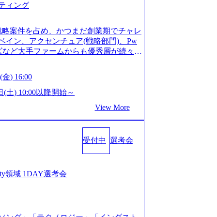
ティング
ってもご対応いただけるよう、候補者様
 ※1day選考会のご参加希望の方は、事
は1day選考会実施日の3日前まで)。 ※
戦略案件を占め、かつまだ創業期でチャレ
験3年以上の方はGAB受検免除、書類選考
イン、アクセンチュア(戦略部門)、Pw
格している方へ1day選考会当日のご案内
ンズなど大手ファームからも優秀層が続々ジ
バル化により既存事業では成長戦略を描く
ァーム。 事業会社機能へ携われる可能性
るため、新規事業立案や既存事業のトラ
など リモート比率99%、福岡や北海道在
金) 16:00
ルティングサポートいたします。 (1)既
ラスから 製造業、金融業、通信業界に強
た「経営戦略」等のコンサルティング支
く予定 インセンティブ支給という他社に
日(土) 10:00以降開始～
位5社をターゲットとし、特にCXOクラス
026年8月15日(土) 10:00以降開始～
View More
ンスフォーメーション」の依頼を多数い
限られておりますので、ご応募いただいてもご対応
支援を積極的に獲得しない」、弊社がプライム
ント未経験 or IT未経験と判断させてい
サルティングを行います ＜プロジェクト
ではなく通常選考でのご案内とさせていた
業のビジネスモデル検討支援 ・金融領域に
受付中
選考会
接で実施) ※面接終了しましたら、後日弊社
新規ICT事業戦略策定支援 ・スマートシ
だきます。 ● 一日で最終面接まで完了
援及び実行支援 ・ロボティクスソリュー
かなかった場合、後日面接や面談のお時間
支援 ※その他新規事業や既存デジタルト
条件面談それぞれ最大1時間を想定しており
curity領域 1DAY選考会
 コンサルタント プロジェクトにおける個
を共有させていただきます ・面接および条
業としては、仮説検証からクライアント
ご対応いただけるよう、候補者様のご予
おける課題/リスク管理などを担当。 ●
day選考会のご参加希望の方は、事前にGA
ンバーとしてプロジェクトの一領域を担
ay選考会実施日の3日前まで)。 ※ただ