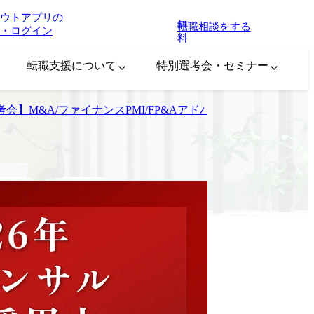
ウトアプリの
無
転職相談をする
・ログイン
料
転職支援について
特別選考会・セミナー
選考会】M&A/ファイナンスPMI/FP&Aアドバイザー