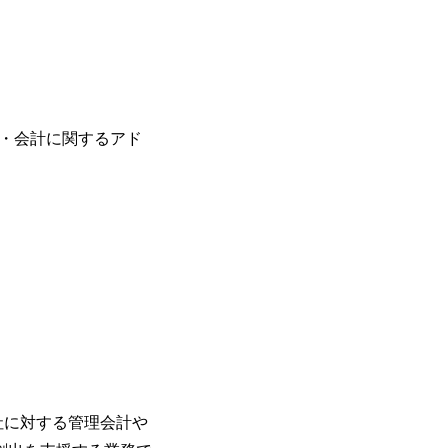
を活用し、顧客の業務革新と効率化の実現に
を深くヒアリングし、企画構想からアジ
貫で推進していただきます。 プロジェ
定義からテストまでの一連の工程におけ
析、顧客ヒアリング、戦略策定、技術選
す。 ＜SE＞ 参画いただく案件はプラ
務・会計に関するアド
発～テスト～リリース・リリース後対応
画当初はご経験に応じたフェーズからご
ポートしつつ、徐々に対応範囲を広げてい
的な品質向上を目的とし、プロジェクト
ただきます。 課題選定から顧客への企
していただきます。 アジャイル開発を
ながら改善サイクルを回すため、ご自身
く、高い貢献度を実感できます。 ● 勤務地 東京都渋谷区渋谷3丁目6-7 渋谷
ワー 事業所内禁煙(入居する施設に喫煙
の喫煙を全面的に禁止 ・禁煙サポート制度
れかのご経験をお持ちの方 ・システム・
義～基本設計など上流経験2年以上 ・PM
詳細設計までのいずれかの上流工程の経
験 ・お客様との折衝経験、交渉経験 ・
社に対する管理会計や
組まれたご経験 ・アジャイル/スクラムへ