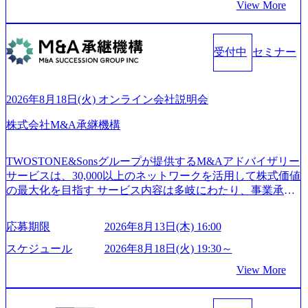
View More
m/our-vision-production.appspot.com/public/images/202505021528
話 IoT社会の浸透、AIの加速等により半導体需要は世界中で
31_721b100c-62c9-4258-aa0e-97182898115f_960x510.webp シ
急伸長しており、それに伴い半導体製造装置の需要も伸長
ンプレクス社は、FinTech領域に強みを持つITコンサルティ
中 https://storage.googleapis.com/our-vision-production.appspot.co
ング会社で、NRI、NTTDATAと同じく世界のFinTech Ranki
受付中
セミナー
m/public/images/20260224131045_0fee4978-bb25-43a7-a367-542
ngsTop 100企業にも選出されている。ITコンサルティング、
6b95cd599_1200x543.webp https://storage.googleapis.com/our-visi
開発、運用保守と言った全工程を行う「一気通貫体制」が
on-production.appspot.com/public/images/20260224131052_2abe7
特長 ビジネスへの深い理解を持つコンサルタントが集うXs
cb8-329e-4a45-a8f5-73d9728b2cd7_1200x486.webp https://storag
2026年8月18日(火) オンライン会社説明会
e.googleapis.com/our-vision-production.appspot.com/public/image
pearと、最先端テクノロジーに深い知見を持つシンプレクス
s/20260224131100_d8b3379f-6e64-4566-aea4-924f21977d35_120
社またはグループ会社との協力体制を築いている Xspear社
株式会社M&A承継機構
0x460.webp https://storage.googleapis.com/our-vision-production.a
はあくまでもコンサルティングファームであり、システム
ppspot.com/public/images/20260224131116_05d25aab-49d6-4429-
開発を担当することはない https://storage.googleapis.com/our-vi
810e-138e27965ee8_1200x386.webp グローバル人財育成を目
TWOSTONE&Sonsグループが提供するM&Aアドバイザリー
sion-production.appspot.com/public/images/20240925204111_caa9
的とした「語学研修」、効果的なプレゼンのポイントを掴
サービスは、30,000以上のネットワークを活用して株式価値
4e4b-6aae-45a6-a0ce-b98154c816a2_1153x543.webp メンバー情
み実践に強くなるための「プレゼン研修」、自社キャリア
の最大化を目指す サービス内容は多岐にわたり、事業承継
報 (https://www.xspear.co.jp/member/)一部抜粋 - 伊勢山 昇吾氏:
アドバイザーによる自身のキャリア構築をめざす「キャリ
コンサルティングやM&Aアドバイザリー、財務アドバイザ
ベイカレントにてIT戦略立案から実装支援を軸に、様々な
ア開発研修」などがある 生産現場を含む全部門でフレック
リーなどが含まれており、幅広いニーズに対応 譲渡企業に
業界で新規事業戦略、成長戦略、PMI推進、業務改革等の幅
スタイム制度を実施しており、月単位の決められた労働時
応募期限
2026年8月13日(木) 16:00
対しては完全成功報酬制を採用し、M&A以外の選択肢も尊
広いプロジェクトに従事 - 鈴木健仁氏：新卒でベイカレン
間の範囲内で、出社・退社の時刻を社員の自己裁量に委
重する姿勢を持ち、将来の株価成長を取り込むスキームの
トに入社し最年少ディレクターを経てXspearに参画 - 梶田
スケジュール
2026年8月18日(火) 19:30～
ね、ワークライフバランスを図りながら効率的に働くこと
構築や事業承継支援も行う TWOSTONE&SonsグループはM
威人氏：BCG出身。金融業界における戦略策定、DX戦略立
ができる 【休日】 土日祝休みの完全週休2日制 2025年度の
View More
&A業界のリーディングカンパニーであり、領域にこだわら
案、人事組織テーマに強みを持ち、メディア・エンタメ業
年間休日は125日（GW8日、夏季9日、年末年始9日） 有給
ず幅広い案件に携わりながら自己成長とキャリアの挑戦が
界においてはDX戦略立案、NFT等の新規事業立案を得意と
休暇は年間24日（4月1日入社の場合）で、入社日に付与さ
可能 M&Aセンター出身者3名がメインメンバーであり、経
する。 - 藏満 一馬氏：アクセンチュア出身。金融業界を中