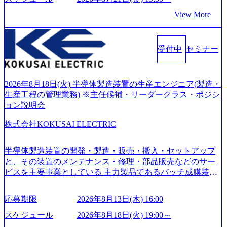
ロジーを提供してきたシンプレクスのノウハウを活かしつ
View More
つ、あらゆる業種・業界のクライアントの企業価値の最大
化を支援するために、戦略策定、組織改革、人材育成、業
務改善、実行支援などのコンサルティングサービスを一気
受付中
セミナー
通貫で提供するのが特徴（いわゆる総合コンサルティング
ファーム） 社名の由来は”DXエリアにSpir（槍）を指して
切り開く””simplexないでは金融以外の領域にX（クロス）し
ていく”という位置づけ 一昔前は金融が強い企業として認知
2026年8月18日(火) 半導体製造装置の生産エンジニア(製造・
されていたが、現在金融の売上割合は全体の3割。現在はTo
生産工程の管理業務) ※主任候補・リーダークラス・ポジシ
C事業を始め、パブリック、製造業、通信、エンタメ、教
ョン説明会
育、保健など幅広く強みのあるファーム。 ワンプール制で
株式会社KOKUSAI ELECTRIC
はあるが、社員の興味のある分野やスキルを活用したいな
どの希望は考慮してのアサイン。 そのため、専門性を身に
着けたい方でも幅広に経験を積みたい方でも、キャリア形
半導体製造装置の開発・製造・販売・搬入・セットアップ
成が柔軟に可能な環境である。 https://storage.googleapis.com/
と、その装置のメンテナンス・修理・部品販売などのサー
our-vision-production.appspot.com/public/images/20240925204135
ビスを主要事業としている 主力製品であるバッチ成膜装置
_93b1bff3-f71c-4bc9-8bd9-72a8a4826007_1200x554.webp https://
は、世界中の半導体デバイスメーカーから高く評価され、
storage.googleapis.com/our-vision-production.appspot.com/public/i
世界トップクラスのシェアを有している 技術と対話を通じ
mages/20250502152751_46c65543-87ef-4e86-a85a-8649e1c532f9
応募期限
2026年8月13日(木) 16:00
て未来を創造し、社会課題の解決に貢献することを目指し
_956x512.webp https://storage.googleapis.com/our-vision-producti
on.appspot.com/public/images/20250502152804_ba6aaa1a-9ffc-4f
ている Mission:私たちの技術/私たちの対話 Vision:夢を未来
スケジュール
2026年8月18日(火) 19:00～
2a-9b40-06fff8ee19af_961x517.webp https://storage.googleapis.co
につなぐベストパートナー Value:私たちの技術/私たちの対