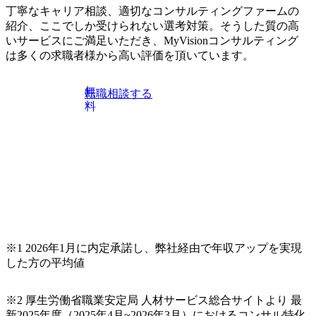
(木) 16:00 当日はDirbatoの現役トップコンサルタントが業界
丁寧なキャリア相談、適切なコンサルティングファームの
動向を踏まえ、コンサルティング市場の最新トレンドをお
紹介、ここでしか受けられない選考対策。そうした質の高
伝えいたします。コンサルティング業界への転職を迷われ
いサービスにご満足いただき、MyVisionコンサルティング
ている方や情報収集を行いたい方のご参加も歓迎です。更
は多くの求職者様から高い評価を頂いています。
に、当日は現場コンサルタントとの座談会も開催します。
上位職のコンサルタントだけでなく、メンバークラスのコ
無
転職相談する
ンサルタントも登壇しますので、当社へ気になることや転
料
職後のご不安な事はその場でご質問いただけますので、ぜ
ひお聞きください！ ※過去の質問例)会社の強みや中長期の
方向性、コンサルタントとSEの違い、他コンサルファーム
との違い、今後のキャリアパス など。 会社説明＋座談会(1
9:00～20:00) ・書類免除でのご対応もしておりますので担当
リクルーターまでご相談下さい。 ・ご希望の方は、会社説
明会兼現場座談会実施後、カジュアル面談もしくは1次選考
の対応もさせて頂きますので担当リクルーターまでご相談
下さい。なお、当日はコンテンツに変更があること、ご了
承ください。 【服装・持ち物】 ・特になし カジュアルな服
※1 2026年1月に内定承諾し、弊社経由で年収アップを実現
装でご参加ください。 【募集ポジション】 ITコンサルタン
した方の平均値
ト(役職問わず) 【案件内容(一例)】 ・IT戦略立案/IT中長期
ロードマップ策定 ・全社クラウド基盤グランドデザイン策
※2 厚生労働省職業安定局 人材サービス総合サイトより 最
定 ・全社デジタルトランスフォーメーション企画構想 ・業
新2025年度（2025年4月~2026年3月）におけるコンサル特化