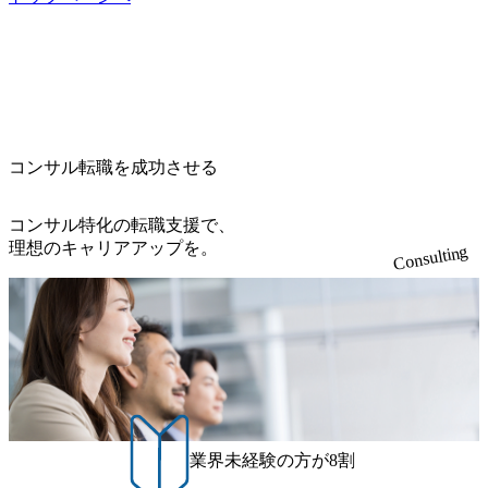
による引っ越し費用は、会社が負担します。 2026年8月18日
値提供できる ・デリバリー中心の案件もあればセールス中
s://storage.googleapis.com/our-vision-production.appspot.com/publi
(火) 19:00～20:00 2026年8月13日(木) 16:00 応募をご検討され
心の案件もあり、個々の裁量や得意領域に合わせた売り上
c/images/20240925205344_42693807-c7d5-418f-965b-3a03a5dd5
ている方を対象に、会社説明会を実施予定です。 ● 求人名
げの立て方を選べる ここ1年で社員数60名⇒100名超、売上
723_1200x559.webp 楽天グループ、SMBCグループ、NTT、
・【富山】半導体製造装置の生産エンジニア(製造・生産工
今期18億円⇒来期30億円（いずれも約170％アップ）と急成
良品計画、ファーストリテイリング等大手企業が中心顧客
程の管理業務) ※主任候補・リーダークラス ・【砺波】半
長中のファームである また、成長中ファームのため優秀な
直近では大阪万博のプロジェクトをAC、PwCとのコンペに
導体製造装置の生産エンジニア(製造・生産工程の管理業務)
上司の近くで働けるチャンスも多い(ボストン・コンサルテ
勝ち受注。 業務システム、ToC向けアプリ、セキュリティ
※主任候補・リーダークラス オンライン (Microsoft Teams)
ィング・グループ出身者等 (https://www.xspear.co.jp/member/ta
等万博に関するあらゆるIT関連業務をコンサルティングし
※顔出しは不要です。ご質問頂く際のみ、顔出ししていた
コンサル転職を成功させる
keto_kajita/)） 多様なメンバー、多様なプロジェクトによる
ている。 <u>ワンプール制</u>を取っており、業界の枠に縛
だければと存じます。
自己成長機会が多く、新たなチャレンジが可能 100名規模に
られず様々な案件にチャレンジ可能 専属の営業部隊がお
も関わらず、外資系戦略コンサルティングファームや総合
り、<u>営業活動に工数を割かれることなくデリバリーに注
コンサル特化の転職支援で、
系コンサルティングファームをはじめ、メーカー、ITベン
力可能</u> 従業員満足度を非常に重視しており、意にそぐ
理想のキャリアアップを。
Consulting
チャー、外資系金融機関など多彩な出自で構成されてお
わないプロジェクトにアサインされてしまった場合、半強
り、常に刺激を受けながらプロジェクトワークが可能 総合
制的に別のプロジェクトに異動することが可能。その結
コンサルティングファームの名の通り、全方位のクライア
果、<u>退職率も10%程度</u>(他社平均は2～30%程度) 残業
ントに対して様々なプロジェクトが存在しており、手を上
時間は<u>平均30時間程度。</u>バリューが出ていないから
げれば常に新しいテーマのチャレンジ機会を提供している
残業代をつけさせないといったことはしない DE&Iにおいて
（ワンプール制） そのため、全体の離職率10％以下、未経
は女性活用や外国人/高齢者/障碍者などさまざまなバックグ
験3年未満の離職率は0％と驚異の定着率を誇る 大手ファー
ラウンドを持つメンバーの働く環境を整えている SDGsの推
ムと同水準以上の報酬制度であり、ファーム経験者の場合
進にも積極的で、プロボノ支援等を行っている 部活動も活
は、転職時報酬アップが基本 強く「個人」の成⾧を重視す
発で、多くのクラブが立ち上がっており、さまざまな役
業界未経験の方が8割
るカルチャーであり、昇進に枠もなく、今ならReadyになれ
職・所属・組織を超えて社員間のネットワーク形成・交流