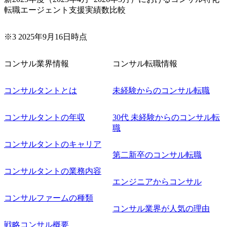
務/組織/システムの現状分析/RPA選定/導入/実装 ・プライベ
転職エージェント支援実績数比較
ート/パブリッククラウド導入 ・AI活用による業務効率化/
業務再構築 ・IoTを活用したデジタルワークスタイル変革案
企画 ・Disruptive Technologyを活用した新規事業の立案/推
※3 2025年9月16日時点
進 など 【中途入社社員の入社の決め手(一例)】 ・創業
フェーズに参画し、コアメンバーとして会社を一緒に創り
コンサル業界情報
コンサル転職情報
上げていきたい ・サービスやソリューションに捉われず、
顧客が真に求めるサービスを提供したい ・様々な業種業界
でのプロジェクトに参画し、自身のスキルアップを図りた
コンサルタントとは
未経験からのコンサル転職
い ・エンジニア経験を活かして要件定義や提案、企画とい
った上流工程にチャレンジしたい ・コンサルのみならず新
コンサルタントの年収
30代 未経験からのコンサル転
規事業開発にも興味があり、ゆくゆくはチャレンジしてみ
職
たい オンライン(Teams)
コンサルタントのキャリア
第二新卒のコンサル転職
コンサルタントの業務内容
エンジニアからコンサル
コンサルファームの種類
コンサル業界が人気の理由
戦略コンサル概要