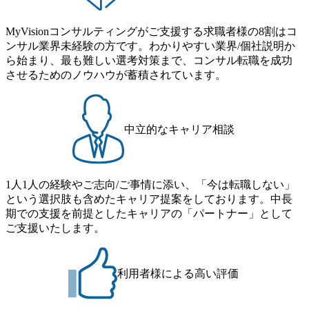
ば上がれる環境となっている 安定した経営環境の下、コン
の場となっている <u>教育・研修プログラムが非常に充実</
サルティングファームの立ち上げフェーズに関わることが
u>しており、自己成長の機会も多い DirTuneという社内限定
MyVisionコンサルティングがご支援する求職者様の8割はコ
できる 豊富な経験を持つコンサル経験者の場合は、自らチ
番組があり、新卒紹介、会社の七不思議紹介等、規模が大
ンサル業界未経験の方です。わかりやすい業界/個社説明か
ームを立ち上げることが可能 裁量をもった営業活動、デリ
きくなっていく中で社員同士のつながりを広げる取り組み
ら始まり、最も難しい選考対策まで、コンサル転職を成功
バリー活動ができる(スタートアップとの協業、新規ソリュ
もしている 今後の成長戦略として海外展開を見据えてい
させるためのノウハウが蓄積されています。
ーションの開発 など) シンプレクスの顧客基盤、エンジニ
る。足元のグローバル案件割合は10%程度だが、英語が得
アケイパビリティを活かた確度の高い事業立ち上げが経験
意でグローバル案件に興味がある方はアサインされるチャ
できる 2026年8月21日(金) 19:30〜21:30 (19:20開場) 2026年8
ンスも大きい。 代表インタビュー https://note.com/dirbato/n/n0
月12日(水) 16:00 ※参加状況によっては抽選とさせていただ
a040c36b128 Forbes JAPAN BrandVoice Studio 「使命はテクノ
中立的なキャリア相談
く可能性がございます。 このたび、ファーム経験者の方を
ロジーで企業の可能性を引き出すこと。日本に求められるI
対象にした懇親会形式の採用イベント「サロンイベント」
Tコンサルタントという伴走者」 https://forbesjapan.com/article
を開催いたします。 カジュアルな場で現場社員と直接交流
s/detail/67452 Forbes JAPAN BrandVoice Studio 「コンサル業
できる機会ですので、ぜひご参加ください。 当日はXspear
界におけるIT人材価値再興。Dirbatoの最前線パートナーが
1人1人の経験やご志向/ご事情に添い、「今は転職しない」
Consulting代表取締役の早田とMDやその他現場社員が複数
切り開くテクノロジーの変革」 https://forbesjapan.com/articles/
という選択肢も含めたキャリア提案をしております。中長
preview/68657?preview=TAI1oir8Coe5Df3zuZhtd24YfH72/Zzdm
名参加する予定です！ ●費用 : 無料 虎ノ門ヒルズ付近 ※詳
期での支援を前提としたキャリアの「パートナー」として
BTIEMOnWUWREjOFLO1IL1KPEi4dgCbb Forbes JAPAN Bra
細な場所については参加者の方へ個別でご連絡いたしま
ご支援いたします。
ndVoice Studio 「求めるのは、競争と連帯 。IT特化の急成長
す。 コンサルファームにてマネージャー以上の職務を担当
ファーム・Dirbatoの社員支援」 https://forbesjapan.com/articles/
している方
detail/69848 MyViision企業インタビュー① https://my-vision.co.
利用者様による高い評価
jp/consulting-firm/dirbato/interview01 MyViision企業インタビュ
ー② https://my-vision.co.jp/consulting-firm/dirbato/interview02 20
26年8月18日(火) 19:00開始～最長20:00終了 2026年8月13日