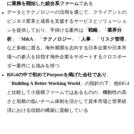
に業務を開始した総合系ファーム
である
データとテクノロジーの活用を通じて、クライアントの
ビジネス変革と成長を支援するサービスとソリューショ
ンを提供しており、手掛ける案件は「
戦略
」「
業界分
析
」「
M&A
」「
テクノロジー
」「
人事
」「
リスク管理
」
など多岐に渡る。海外展開を志向する日本企業や日本市
場への参入を目指す海外企業をサポートするクロスボー
ダー案件にも強みを持つ
BIG4の中で初めてPurposeを掲げた会社であり
、
「
Building A Better Working World
」の指針の下、他BIG4
と比較して小規模ファームではあるものの、機動性の高
さと垣根の低いチーム体制を活かして資本市場と世界経
済における信頼の構築に貢献している