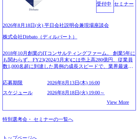
れます。 年次有給休暇の残日数は、翌年度に繰り越すこと
受付中
セミナー
験豊富なアドバイザーと共に働くことで、M&Aや財務アド
心に、DX戦略策定、新規事業立案、組織変革、規制対応等
ができます。 慶弔休暇は、事由により取得可能日数は異な
バイザリーなどの専門知識を獲得し、キャリアを発展させ
の幅広いプロジェクトを主導する。 - 天野 善仁氏：19卒Pw
りますが、3～7日の連続休暇を取得できます。 リフレッシ
る機会が提供される 主担当成約で10件以上ある人は課長職
C出身。Xspear最年少シニアマネージャー 社員インタビュー
ュ休暇は、規程で定める勤続年数ごとに、連続5日のリフレ
となり、平均3000万～4000万の年収となる 内訳としては個
ページ (https://www.xspear.co.jp/career/interviews/) 戦略だけの
2026年8月18日(火) 平日会社説明会兼現場座談会
ッシュ休暇を取得できます。 【育児や子の看護、介護など
人インセンティブ＋チームインセンティブ 課長は部下を育
コンサルは終わり──コンサル業界の風雲児に聞く。“これ
の制度】 育児休暇： 対象：小学校1年修了時の3月31日まで
株式会社Dirbato（ディルバート）
成活躍させるためのナレッジシェアおよび丁寧なOJTを欠か
から”のコンサルの在り方 (https://www.businessinsider.jp/articl
の子を育てるすべての従業員※期間：通算3年間 短時間勤
さずにチームとして動く組織風土がある 2026年8月18日(火)
e/20250205-simplex-xspear/) Xspear Consultingがえるぼし認定
務： 対象：小学校卒業までの子を育てるすべての従業員 1
19:30～ 所要時間 : 約1時間 2026年8月13日(木) 16:00 ＼応募
を取得 (https://www.agara.co.jp/article/382811) シンプレクスと
2018年10月創業のITコンサルティングファーム。 創業5年に
日2時間15分まで、始業・終業時刻の繰り上げ・繰り下げが
意思不問・業界未経験歓迎！／ M&A承継機構のビジョンや
Xspear Consultingが、東京都港区の行政手続き100%デジタル
も関わらず、FY23(2024/3月末)には売上高280億円、従業員
可能 子の看護休暇： 子1人につき5日まで取得でき、1時間
業務内容、実際の働き方について詳しくお伝えするオンラ
化を支援 (https://www.afpbb.com/articles/-/3520247) 【未経験
数1,000名超に到達した異例の成長スピードで、業界最速と
単位で取得することも可能 家族看護休暇： 5日まで取得で
イン説明会を開催いたします。 M&A業界に興味があり、ま
者】 ・年収UPでのオファー ・ワンプールで様々なインダ
なる10期1,000億円に対して、現状では計画値を上回る事業
き、1時間単位で取得することも可能 【独身寮、住宅手当制
ずはどんな仕事か知りたい 転職を考えたばかりで、幅広く
ストリーやソリューションを裁量をもって経験できる ・上
成⻑を遂げている。 現在コンサルティングファームでは外
度など】 独身寮：富山事業所の近くに、白風寮と青風寮の2
応募期限
2026年8月13日(木) 16:00
業界の情報を集めたい 働くイメージを具体的に知りたい M
流工程、先端技術を学べる環境 【コンサルファーム経験
資も含めて売上高TOP10にランクインしている。 主力事業
つの寮があり、以下の入居基準を満たす方が入居可能で
&A業界にご興味がある方、転職を少しでもお考えの方はも
者】 ・専門領域に軸足を置きながら、他領域にもチャレン
はITコンサルティング。幅広い業界の大企業を中心に、IT
スケジュール
2026年8月18日(火) 19:00～
す。 ＜入居基準＞ ・満33歳までの独身者 ・自宅から勤務地
ちろん、情報収集をしたい方でも歓迎です。お気軽にご参
ジできる環境 ・タイトルアップでのオファー ・現職ファー
戦略策定等の上流工程から実装・運用定着まで一気通貫で
までの通勤総時間が2時間を超えること 住宅手当： 本社の
View More
加ください。 当日は、質疑応答のお時間もご用意しており
ムより高いオファー年収 ・実力主義でプロモーションでき
支援している。 他方、インキュベーション事業を手掛けて
近くには独身寮や社宅等が無いため、条件を満たす方には
ます。 是非、説明会にてお話できることを楽しみにしてお
る（ダブルスキップもあり） ・週に1度のアサインｍｔｇで
いるのも同社の特徴であり、 自社で新規事業開発も手掛け
住宅手当を支給します。 また、独身寮は男性のみの入居と
ります。 説明会後にアンケート回答をお願いいたします。
こまめに社員のキャリアについて検討してもらえる。結
つつ、複数社への出資～ハンズオン支援も行っている。 (参
特別選考会・ セミナーの一覧へ
なるため、入居基準を満たす女性には住宅手当を支給しま
オンライン(Google meets)
果、なりたいキャリアを反映できるｐｊにアサインしても
考) https://www.dirbato.co.jp/service/incubation.html (https://www.
す。 住宅手当は、一般賃貸物件を従業員が契約し、規程で
らえる ・シンプレクスというテクノロジーに強い部隊がい
dirbato.co.jp/service/incubation.html) 大手総合系コンサルティ
定める金額を会社が支払います。 その他： 採用時や転勤等
るため、エンジニアの視点からも協業しクライアントへ価
ングファームや、Slerなどから優秀層が多数ジョイン。 http
トップページへ