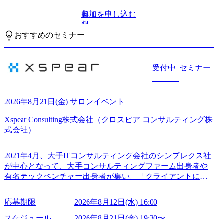
参加を申し込む
無
料
おすすめのセミナー
受付中
セミナー
2026年8月21日(金) サロンイベント
Xspear Consulting株式会社（クロスピア コンサルティング株
式会社）
2021年4月、大手ITコンサルティング会社のシンプレクス社
が中心となって、大手コンサルティングファーム出身者や
有名テックベンチャー出身者が集い、「クライアントにと
って真のデジタルトランスフォーメーションを創造した
い」という想いの下で立ち上げた新鋭ファーム テクノロジ
応募期限
2026年8月12日(水) 16:00
ーがビジネスの成功に大きな影響力を持つDX時代におい
て、20年以上にわたってFintech業界を中心に最先端テクノ
スケジュール
2026年8月21日(金) 19:30〜