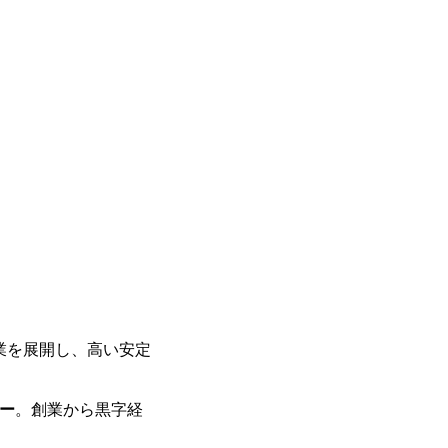
ーエコノミー(循環経済)」といった社
か」、「ケース面接の経験がなく対策の
最新の事例などを基に企業の構造改革と
いただいているため、今回のプログラム
ェッショナルチームです。 今回1day
ルな交流、実際のプロジェクトのケース
す。 ・コンサルタント(調達改革・設備O&M
ッションを約1か月の期間に渡り行い、
SCM構想・PLM/MES改革)【SSC S
ト未経験の方でも、戦略コンサルタント
改革)【SSC SU】 ・SCM/ECMデータ・プロセ
ただきますので、戦略コンサルティング
tegy Unit(Strategy Consultant
ひご応募ください。 ● 応募後のフロー ・書類選考後、対象者の方にはWebテスト
ポジション)【SCS SU】 ※当日は全
を8月20日までに受験いただきます ・8
実施を予定しています ※1名あたりの拘
ます ・初回プログラム : 8月29日(土)10:
ています ※1次面接と最終面接の間を
プログラム期間中はコンサルタントとの
調整が叶わないケースもございます オン
ワークショップなどを実施します ・10月
施する予定です ※ご都合が合わない方は
ベイン東京オフィス(六本木) ※イベン
施 ※東京オフィスのみのご応募となり
受けいたしかねますのでご了承ください 
ちの方で、東京オフィスのコンサルタント
業を展開し、高い安定
語・日本語ともにビジネスレベルの方 
試験N1またはそれ相当の上級レベルの日
ー
。創業から黒字経