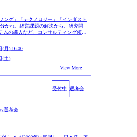
XJ7Eam0onXA) 創業以来黒字を維持し、急成長中であ
性を持つ企業へと成長している 10年後
メガベンチャー。創業から黒字経営。年間
ソング」「テクノロジー」「インダスト
ision-production.appspot.com/public/images/
に分かれ、経営課題の解決から、研究開
587f843fdf6_1200x471.webp https://storage.
ステムの導入など、コンサルティング領域
pot.com/public/images/20251030164946_dc0888
提供まで一貫して支援する総合系・IT系
1200x666.webp 年間100億円規模の投資の元、10以
に良質な顧客基盤を築いており、Fortu
々な業界を経験することが可能 社内転職
(月) 16:00
業をクライアントとして抱えている 手掛けたプロ
に着けることが可能 事業開発・運用を内包
おけるグローバル化」「資生堂グループ
日(土)
。社内スカウトや社内公募制度を用いて
トウッドの製品開発」など多岐にわたる コ
ge.googleapis.com/our-vision-prod
View More
DIと合弁会社「ARISE analytics」
0165942_70f09968-1b27-43e6-b849-1cd107c4f4
クス技術で新たなイノベーションを創出
WLB／待遇 内装8億円超のかっこいいオフィスがあ
用資料 (https://www.accentur
目ランキング受賞歴多数 あえての未上場
受付中
選考会
-com/document-2/Accenture-Recruiting-Brochur
造の自由度が高く、赤字事業でも投資し
.accenture.com/content/dam/accenture/f
 対面でのコミュニケーションメリットを
en-brochure.pdf#zoom=50) 社員発信のキャリアブ
.2時間、有休消化率81%(2024年度の
logs/japan-careers-blog) 江川社長が語る「105点
1day選考会
土) 10:00～最長16:00 2026年8月10
l/gen/19/00604/021600008/) 規模拡大で成功する
る場合は、厳正なる審査の上参加者を決定させ
nd.jp/articles/-/346218) 大手広告代理
の流れ 受付 → 会社説明会 → 面接(会社
(https://markezine.jp/articl
ートにて実施します。 ※参加される方に個
コンサルタントへ。会社に入って、何が変わった？
。 ※通常の選考フローと異なり、事前に