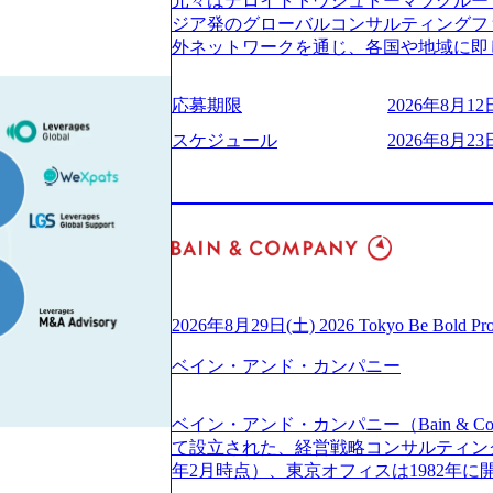
元々はデロイトトウシュトーマツグループ
(https://www.businessinsider.jp
適性検査をご受検いただきます。 ● 詳
ジア発のグローバルコンサルティングフ
ライゼーション (https://www.accenture.com/jp-ja
ションサーチになります。 ご経験やス
外ネットワークを通じ、各国や地域に即
ustomization) 大正製薬：ITカーブアウト支援 (http
下のいずれかの役割でご活躍いただきま
る日系最大級の総合コンサルティングファーム 『B
ies/consulting/taisho-pharmace
用となります。 ※案件によっては客先に
ンドメッセージに掲げ、企業や組織の変
ンク：初のオンライン開催「SoftBank Wor
応募期限
2026年8月12日
サルタント＞ Webアプリケーション、S
未来のありたい姿を実現するとともに、
s://www.accenture.com/jp-ja/case-studie
ー・スタートアップ企業に対する課題解
価値及び経済的価値の追求にも貢献 NE
スケジュール
2026年8月23日
業省：事業者の申請手続きを電子化する
規模基幹システムにおける最上流のPoC
NECのグループ会社であり、戦略、業務
例を実現 (https://www.accenture.com/jp-ja/case-
メント支援までを一気通貫で担当していま
グなどの専門知識と、豊富な経験を持つ約
network)（公共サービス） カルビー：SA
を活用し、顧客の業務革新と効率化の実現に
有する 金融、製造、流通、エネルギー
ps://www.accenture.com/jp-ja/case-studie
を深くヒアリングし、企画構想からアジ
ライアントとしている SAP領域においては
ービス） 世界49カ国に約73万人以上（2
貫で推進していただきます。 プロジェ
以上、日本国内で企業最多の5,399件の
上の国の企業を顧客に売上641億ドルを誇
定義からテストまでの一連の工程におけ
る また、日本国内企業として最多の3,200
ており(会計系BIG4を上回る規模感)、
析、顧客ヒアリング、戦略策定、技術選
資格も保有、さまざまな業界・業種での
ている、売上・従業員数共にこの8年間
す。 ＜SE＞ 参画いただく案件はプラ
を基に独自の方法論やテンプレートを開
2026年8月29日(土) 2026 Tokyo Be Bold Pr
今後も高い成長が見込まれる 多くの技
発～テスト～リリース・リリース後対応
APコンサルティングサービスを提供する https://stor
ングに続いて日本国内2番目にSAP認定
画当初はご経験に応じたフェーズからご
ベイン・アンド・カンパニー
uction.appspot.com/public/images/2024092
特にIT領域に強みを持つ グローバルのポジションに自由に応募できる社内の転職
ポートしつつ、徐々に対応範囲を広げてい
d8_1200x678.webp アビームコンサルティング会
ツール「キャリアズ・マーケットプレイ
的な品質向上を目的とし、プロジェクト
nt/dam/abeam/jp/ja/about/company/ABeamC
ベイン・アンド・カンパニー（Bain & Co
引き留めを受けずに移動が可能である（異動
ただきます。 課題選定から顧客への企
WARD OF EXCELLENCE 202
て設立された、経営戦略コンサルティングフ
取得率など約10項目を数値化すること
していただきます。 アジャイル開発を
賞 (https://prtimes.jp/main/html/rd/p
年2月時点）、東京オフィスは1982年
成功した 18時以降の会議を原則禁止と
ながら改善サイクルを回すため、ご自身
ング、社員の健康改善を支援 食事・睡眠など可視化 (ht