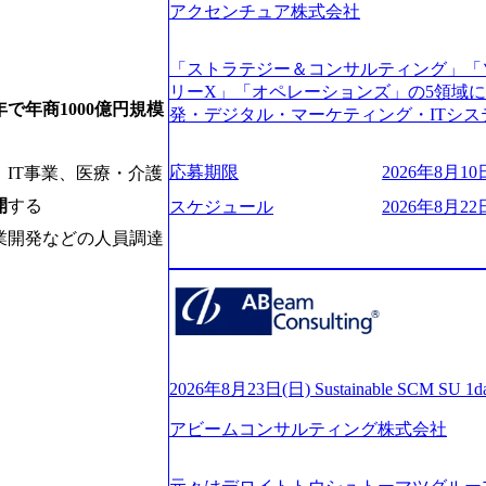
アクセンチュア株式会社
s://www.youtube.com/watch?v=
りながら安定した事業を展開し、高い安定
に1兆円を目指す日本にもなかなかない
「ストラテジー＆コンサルティング」「
130%成長 https://storage.googleapis.com/our-v
リーX」「オペレーションズ」の5領域
20251030164405_5c527843-d227-4df8-b86c-5
年で年商1000億円規模
発・デジタル・マーケティング・ITシ
googleapis.com/our-vision-production.apps
からその実行的側面であるITサービスの
f6-0539-4887-84d7-34c8d8544226_
ファームである あらゆる産業において非常
上もの新規事業を立ち上げているため様
応募期限
2026年8月10日
IT事業、医療・介護
ne Global 500社の80％以上の企
が活発であり、多様なスキルを1社で身
ジェクトは「ファーストリテイリングに
開
する
スケジュール
2026年8月22
かする「オールインハウス」型の組織体
のDX化支援」「ヴィヴィアン・ウエス
主体的かつ柔軟なキャリア形成が可能。 https://stora
業開発などの人員調達
ンサルティング活動のみならず、2021年にはKD
uction.appspot.com/public/images/2025103
を設立し、人工知能とデータアナリティ
88_1200x698.webp ## 働き方／
する活動や、デジタル人材育成の支援も盛んに行う 採
り、 働き甲斐のあるランキング、新卒注
e.com/content/dam/accenture/final/accenture
であり株主からの圧力がないため事業創
e.pdf#zoom=50) 女性の活躍について (https://www
て長期的な成長を若手に任せられる環境
inal/careers/corporate/document/wom
重視するため出社勤務。1日の労働時間平均9
ログ (https://www.accenture.com/jp-ja/b
2026年8月23日(日) Sustainable SCM SU 
年間データ、エンジニア組織） 2026年8月22日(
経営」 (https://business.nikkei.com/atc
日(月) 16:00 ※応募者が定員を上回
アビームコンサルティング株式会社
理由【コンサル業界俯瞰マップ】 (https://diamo
ていただきます。ご了承ください。 ● 当日
店出身者などマーケティングのトップ人材が集結するワケ 
説明会終了後、随時ご案内) ※全てリモ
e/detail/45446) エンジニアから
別に当日の面接案内をお送りいたします