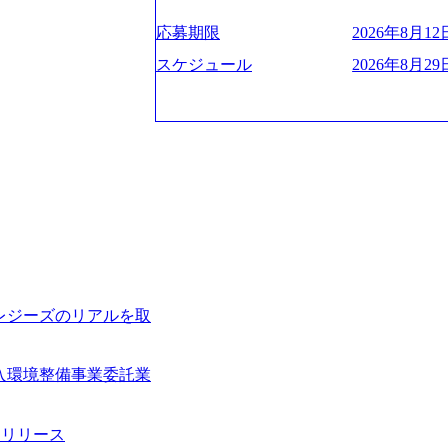
お届けするのは単なるレポートではなく
ハラスメント抑止に向けた研修の拡充、
く、高い貢献度を実感できます。 ● 勤務地 東京都渋谷区渋谷3丁目6-7 渋谷
es/view/00694812) “失われた30年
ベインは1973年に創業された。クライ
進する 育休取得率は男性65%、女性10
ワー 事業所内禁煙(入居する施設に喫煙
s://www.businessinsider.jp/pos
応募期限
2026年8月12日
よう、カスタマイズされた戦略を策定し
管理職率も21.8%（2023年12月時点）と
の喫煙を全面的に禁止 ・禁煙サポート制度
の可視化を支援 「インパクト加重会計
行動に落とし込んでいる。 徹底した「
スケジュール
2026年8月29日
日(土) 面接枠 ①10時開始、②11時開始、③12時開始 2026年8月10日(月) 16:00 各回5
れかのご経験をお持ちの方 ・システム・
トを算出 (https://prtimes.jp/main/html/rd
テンシャル実現を目標に、具体的に目に
0分程度を想定 オンライン 書類選考通過
義～基本設計など上流経験2年以上 ・PM
て20年近く成長を続けており、2022年3月
社戦略やトランスフォーメーション案件
詳細設計までのいずれかの上流工程の経
破が目前となった 2023年4月1日時点で
るものとして「True North」（真北
験 ・お客様との折衝経験、交渉経験 ・
数の規模のコンサルティング会社となり
傾いて見えるTrue Northとは磁北で
組まれたご経験 ・アジャイル/スクラムへ
業的な柔らかい雰囲気が特徴的で、従業
答えや、単に理論的に正しいが実行不可
シップが取れる方/一人称で主体的に動け
たオンボーディング支援(入社時に10日
値を追求した本当の答えを提供したい、
素直に受け取れる方 ・推進力のある方
魅力に感じ、他Big4ではなくアビームを
る信念であり、カルチャーにもなってい
じめとしたシステム、とイメージされる
プロジェクトへのアサインや海外オフィ
や新規事業立案などのトップラインを上
ている。東京オフィスに来るグローバル
ーツ&エンターテイメント領域ではBig
ムで活動している。プロボノ活動にも力
を誇る 社員の多様化する生活スタイル
Oなどの非営利団体に無償でコンサルティン
場環境を実現するため、さまざまなサポ
レジーズのリアルを取
(土) の対面Kick-offイベントを皮切り
性の活躍推進などの取り組み、また、フ
8月29日(土)10:00～13:30 2026年8月12日(水
度、フルリモート制度などの多様な働き
kyo Be Bold Program (女性候
026年8月23日(日) 9:00～18:00終了 2026年
入環境整備事業委託業
ライアントに斬新なソリューションを提
ainable SCM SU 1day選考会を開催い
に、チームのダイバーシティは欠かせま
「物流・調達コストの構造改革」といっ
持つ女性の皆様に多数ご参画頂きたいと考
トがこれから取組むべき「グリーントラ
」リリース
経験では難しいのではないか」、「実際