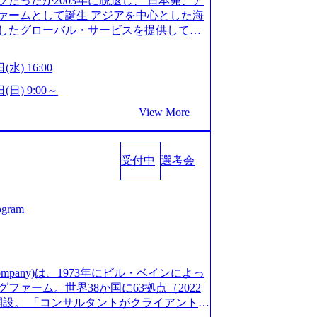
だったが2003年に脱退し、 日本発、ア
/post-288838) プラダ：ラグジュアリー製品のパーソナ
細 デジタルイノベーション事業部でのポジ
ァームとして誕生 アジアを中心とした海
/case-studies/song/prada-luxury-product-c
キル、そして適性や志向性に合わせて、以
したグローバル・サービスを提供してい
s://www.accenture.com/jp-ja/case-stud
す。 ※本求人はレバテック株式会社の雇
uild Beyond As One ®.』をブラ
utical)（ストラテジー & コンサルティング） ソフトバ
出向いての作業も発生します。 ＜ITコン
革を通じて社会や産業の課題を解決し、
ld 2020」でマーケ＆営業のDX実現 (http
(水) 16:00
aaS系の領域において、大手・ベンチャ
クライアント変革の確実な実現と社会的
s/communications-media/softbank)（通信） 経済産
決支援を行います。 直近の案件では、大
Cとの戦略的資本提携も実現して、現在は
(日) 9:00～
「保安ネット」を構築。省庁DXの先進事
(概念実証)支援から構想策定、開発マネジ
改革、IT、組織・人事、アウトソーシン
studies/public-service/meti-industry-safety-
View More
す。 生成AIなどの最新技術とシステム
6,000名を超えるプロフェッショナルを
P HANAの導入で基幹システムを刷新 (htt
貢献します。 ＜PL/PM＞ 顧客の要望
、情報通信、公共事業など幅広い分野をク
s/consumer-goods-services/calbee)（消費財・サ
ャイル開発による開発支援までを一気通
日本市場No.1を誇り、全世界で6,400件
024年5月時点）の社員を擁し、世界120以
クト提案・推進の中核として、企画・要件
受付中
選考会
SAP認定コンサルタント資格を取得してい
る 日本では2.3万人以上の従業員を擁し
る管理業務に加え、最上流での現状分
件のSAP S/4HANA®認定コンサルタント
営業利益率も約15％と驚異的な数字となっ
定、品質改善なども推進していただきま
プロジェクト実績と蓄積されたノウハウ
で4倍近くの成長を遂げていることから、
イム案件メインです。 要件定義～設計～開
発し、それらを活用してお客様に最適なS
ogram
術者を抱えており、アビームコンサルティ
まで一気通貫でご担当いただきます。 参
age.googleapis.com/our-vision-prod
コンサルタント制度の有資格者数が多く、
担当いただき、当社の社員が業務面をサ
5132728_996dc8f2-7d54-42b9-a7ae-8c532c52d3
ただきます。 ＜QAエンジニア＞ 本質
社資料 (https://www.abeam.com/conte
ス」が存在し、本ツールを活用で上司の
の上流(コンサルティング領域)から参画い
onsultingCompanyProfile_jpn_4.pdf) 『SAP A
mpany)は、1973年にビル・ベインによっ
者は年間約1,000名） 残業時間や有休
画提案、そして実行までを一気通貫で支援
4』において優秀賞「プロジェクト・アワード」を受
ァーム。世界38か国に63拠点（2022
で、実行前後で離職率を半減させることに
通じて顧客の要望や提案を柔軟に取り入れ
/000000010.000123981.html) アビームコンサルティ
に開設。 「コンサルタントがクライアントに
しているほか、在宅勤務制度の全社展開、
の提案がサービスに直接反映されやす
tps://www.nikkan.co.jp/articl