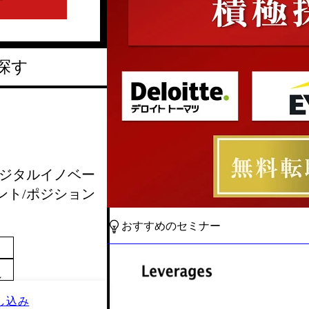
探す
会_デジタルイノベー
ント/ポジション
おすすめのセミナー
～
し込み