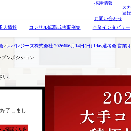
採用情報
スカ
登録
お問い合わせ
求人情報
コンサル転職成功事例集
企業インタビュー
考会
>
レバレジーズ株式会社 2026年6月14日(日) 1day選考会 
業オープンポジション
さい。
終了しまし
をご確認くださ