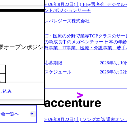
2026年8月22日(土) 1day選考会_デ
ント/ポジションサーチ
レバレジーズ株式会社
IT・医療の分野で業界TOPクラスのサー
の急成長中のメガベンチャー 日本の年
会 営業オープンポジシ
外事業、IT事業、医療・介護事業、若手
業を展開する オールインハウスの組織
どの人員調達できる 独立資本経営をとっており
応募期限
2026年8月10日
orage.googleapis.com/our-vision-production
242d0de-3e54-4f03-b076-00318d5c0
スケジュール
2026年8月22日
明資料 (https://speakerdeck.com/leverages/lever
～
ng-xiang-ke) 「働く人」「事業・
リアルを取り上げています！ (https://melev
し込み
大分県より「外国人留学生等受入環境整備事業委託業務
main/html/rd/p/000000612.0000
ム「NALYSYS」リリース (https://prtimes.jp/ma
YouTube（【公式】レバレジーズCh） (https://
考会一覧へ
レジーズで活躍するメンバー紹介！〜 管理職種編 〜 (
2026年8月22日(土) ソング本部 週末オ
h?v=RETwZKac2UI) レバレジーズで