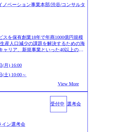
ジタルイノベーション事業本部/渋谷/コンサルタ
ビスを保有創業18年で年商1000億円規模
齢生産人口減少の課題を解決するための海
キャリア、新規事業といった40以上の事
体制をとっており社内で新しい事業開発な
、事業創造の自由度が高い https://st
(月) 16:00
.appspot.com/public/images/20240925162633_7
dff_1200x644.webp レバレジーズ株式会社 会社説
(土) 10:00～
ages-hui-she-shao-jie-zi-liao-zhong-tu-cai-yo
View More
サービス」「カルチャー」など、レバレジーズの
.leverages.jp/) レバレジーズグローバル、
」を受託 (https://prtimes.jp/
受付中
選考会
10591.html) レバレジーズ、モチベーション管理システ
in/html/rd/p/000000622.000010591.html)
www.youtube.com/@leveragesCh) レバ
https://www.youtube.com/watc
ンライン選考会
活躍するメンバー紹介！〜 営業職種編 〜 (http