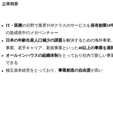
企業概要
IT・医療
の分野で業界TOPクラスのサービスを
保有創業18
の急成長中のメガベンチャー
日本の年齢生産人口減少の課題
を解決するための海外事業、
事業、若手キャリア、新規事業といった
40以上の事業を展
オールインハウスの組織体制
をとっており社内で新しい事
できる
独立資本経営をとっており、
事業創造の自由度
が高い