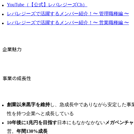
YouTube（【公式】レバレジーズCh）
レバレジーズで活躍するメンバー紹介！〜 管理職種編 〜
レバレジーズで活躍するメンバー紹介！〜 営業職種編 〜
企業魅力
事業の成長性
創業以来黒字を維持
し、急成長中でありながら安定した事
性を持つ企業へと成長している
10年後に1兆円を目指す
日本にもなかなかない
メガベンチャ
営。
年間130%成長