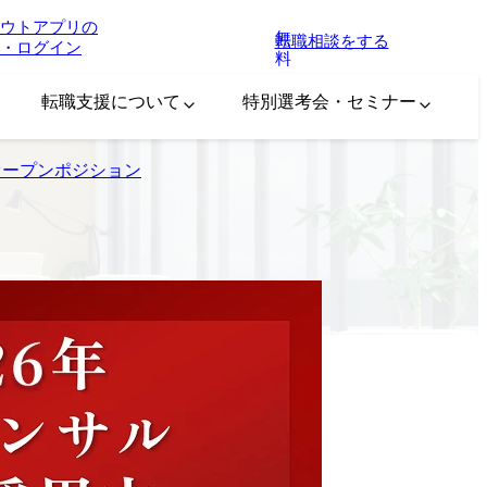
ウトアプリの
無
転職相談をする
・ログイン
料
転職支援について
特別選考会・セミナー
営業オープンポジション