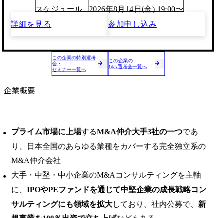
スケジュール
2026年8月14日(金) 19:00〜
詳細を見る
参加申し込み
この企業の特別選考
この企業の
会・
1day選考会一覧へ
セミナー一覧へ
企業概要
プライム市場に上場
する
M&A仲介大手3社の一つ
であ
り、日本全国のあらゆる業種をカバーする完全独立系の
M&A仲介会社
大手・中堅・中小企業のM&Aコンサルティングを主軸
に、
IPOやPEファンドを通じて中堅企業の成長戦略コン
サルティングにも領域を拡大
しており、社内公募で、
新