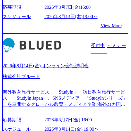
もっと自由に誠実に提案できる会社をつくりたい」「胸を
応募期限
2026年8月7日(金)16:00
張って会社が好きだと言えるような家族的な組織をつくり
たい」という想いで会社を設立 PwC・アクセンチュアとい
スケジュール
2026年8月13日(木)19:00～
った大手コンサルティングファームをはじめ、SIerや事業会
View More
社出身者など、様々な経歴の社員が活躍しており、働きや
すく魅力的な環境が整っているため、定着率が高いことか
ら「働きがいのある会社」に4年連続ベストカンパニーに選
受付中
セミナー
出されている。 残業時間は平均30時間程度 事業/IT戦略立案
や各種プロジェクトマネジメント、最先端テクノロジーの
導入支援までワンストップでサービスを提供する。「世界
をデザインする」というビジョンを掲げ、クライアント目
2026年8月14日(金) オンライン会社説明会
線のきめ細やかな気配りで、クライアントが本当に求めて
株式会社ブルード
いることは何かを追究し、本当に価値のある成果を提供し
ている。 2015年創業ながら、従業員数が1年で300人強増加
の736名（2024年1月）に到達。上場を目指し、さらに採用
海外教育旅行サービス 「StudyIn」、訪日教育旅行サービ
のスピードを上げている。 人にフォーカスをして急成長す
ス 「StudyIn Japan」、SNSメディア 「StudyInシリーズ」
る唯一無二のコンサルティングファーム【株式会社ノース
を展開するグローバル教育・メディア企業 海外21カ国と
サンド 執行役員新山氏、庄司氏インタビュー】 (https://my-vi
の取引実績と2,000校以上の提携教育機関を活用し、海外教
sion.co.jp/consulting-firm/northsand/interview01) ノースサンドは
育支援サービスを提供している 動画メディア事業を基盤と
応募期限
2026年8月7日(金) 16:00
2015年に設立され、前年比205%の売上成長を遂げるなど、
して、留学支援・訪日教育旅行・SNSマーケティング事業
急速な成長を遂げている。 ​ 新規事業立案から業務改革、IT
を展開している Mission:より多くの人に、グローバルという
スケジュール
2026年8月14日(金) 19:00〜