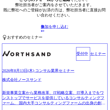
弊社担当者がご案内をさせていただきます。
既に弊社へのご登録がお済の方は、弊社担当者に直接お問
い合わせください。
参加を申し込む
無
料
おすすめのセミナー
受付中
セミナー
2026年8月13日(木) コンサル業界セミナー
株式会社ノースサンド
新規事業立案から業務改革、IT戦略立案、IT導入までをワ
ンストップでサービスを提供しているコンサルティングフ
ァーム。 国内大手コンサルティングファームの出身の創業
メンバーが、「クライアントの求めていることに対して、