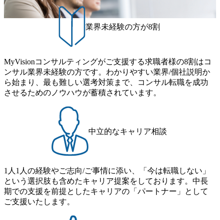
りますが、3～7日の連続休暇を取得できます。 リフレッシ
C出身。Xspear最年少シニアマネージャー 社員インタビュー
ュ休暇は、規程で定める勤続年数ごとに、連続5日のリフレ
ページ (https://www.xspear.co.jp/career/interviews/) 戦略だけの
ッシュ休暇を取得できます。 【育児や子の看護、介護など
業界未経験の方が8割
コンサルは終わり──コンサル業界の風雲児に聞く。“これ
の制度】 育児休暇： 対象：小学校1年修了時の3月31日まで
から”のコンサルの在り方 (https://www.businessinsider.jp/articl
の子を育てるすべての従業員※期間：通算3年間 短時間勤
e/20250205-simplex-xspear/) Xspear Consultingがえるぼし認定
務： 対象：小学校卒業までの子を育てるすべての従業員 1
を取得 (https://www.agara.co.jp/article/382811) シンプレクスと
MyVisionコンサルティングがご支援する求職者様の8割はコ
日2時間15分まで、始業・終業時刻の繰り上げ・繰り下げが
Xspear Consultingが、東京都港区の行政手続き100%デジタル
ンサル業界未経験の方です。わかりやすい業界/個社説明か
可能 子の看護休暇： 子1人につき5日まで取得でき、1時間
化を支援 (https://www.afpbb.com/articles/-/3520247) 【未経験
ら始まり、最も難しい選考対策まで、コンサル転職を成功
単位で取得することも可能 家族看護休暇： 5日まで取得で
者】 ・年収UPでのオファー ・ワンプールで様々なインダ
させるためのノウハウが蓄積されています。
き、1時間単位で取得することも可能 【独身寮、住宅手当制
ストリーやソリューションを裁量をもって経験できる ・上
度など】 独身寮：富山事業所の近くに、白風寮と青風寮の2
流工程、先端技術を学べる環境 【コンサルファーム経験
つの寮があり、以下の入居基準を満たす方が入居可能で
者】 ・専門領域に軸足を置きながら、他領域にもチャレン
す。 ＜入居基準＞ ・満33歳までの独身者 ・自宅から勤務地
ジできる環境 ・タイトルアップでのオファー ・現職ファー
中立的なキャリア相談
までの通勤総時間が2時間を超えること 住宅手当： 本社の
ムより高いオファー年収 ・実力主義でプロモーションでき
近くには独身寮や社宅等が無いため、条件を満たす方には
る（ダブルスキップもあり） ・週に1度のアサインｍｔｇで
住宅手当を支給します。 また、独身寮は男性のみの入居と
こまめに社員のキャリアについて検討してもらえる。結
なるため、入居基準を満たす女性には住宅手当を支給しま
1人1人の経験やご志向/ご事情に添い、「今は転職しない」
果、なりたいキャリアを反映できるｐｊにアサインしても
す。 住宅手当は、一般賃貸物件を従業員が契約し、規程で
という選択肢も含めたキャリア提案をしております。中長
らえる ・シンプレクスというテクノロジーに強い部隊がい
定める金額を会社が支払います。 その他： 採用時や転勤等
期での支援を前提としたキャリアの「パートナー」として
るため、エンジニアの視点からも協業しクライアントへ価
による引っ越し費用は、会社が負担します。 2026年8月18日
ご支援いたします。
値提供できる ・デリバリー中心の案件もあればセールス中
(火) 19:00～20:00 2026年8月13日(木) 16:00 応募をご検討され
心の案件もあり、個々の裁量や得意領域に合わせた売り上
ている方を対象に、会社説明会を実施予定です。 ● 求人名