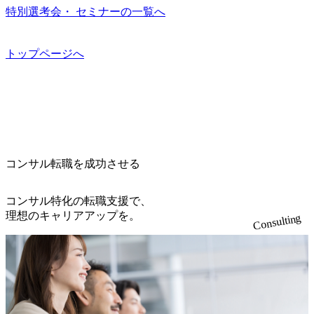
ンプレクス社は、FinTech領域に強みを持つITコンサルティ
中 https://storage.googleapis.com/our-vision-production.appspot.co
特別選考会・ セミナーの一覧へ
ング会社で、NRI、NTTDATAと同じく世界のFinTech Ranki
m/public/images/20260224131045_0fee4978-bb25-43a7-a367-542
ngsTop 100企業にも選出されている。ITコンサルティング、
6b95cd599_1200x543.webp https://storage.googleapis.com/our-visi
開発、運用保守と言った全工程を行う「一気通貫体制」が
on-production.appspot.com/public/images/20260224131052_2abe7
トップページへ
特長 ビジネスへの深い理解を持つコンサルタントが集うXs
cb8-329e-4a45-a8f5-73d9728b2cd7_1200x486.webp https://storag
e.googleapis.com/our-vision-production.appspot.com/public/image
pearと、最先端テクノロジーに深い知見を持つシンプレクス
s/20260224131100_d8b3379f-6e64-4566-aea4-924f21977d35_120
社またはグループ会社との協力体制を築いている Xspear社
0x460.webp https://storage.googleapis.com/our-vision-production.a
はあくまでもコンサルティングファームであり、システム
ppspot.com/public/images/20260224131116_05d25aab-49d6-4429-
開発を担当することはない https://storage.googleapis.com/our-vi
810e-138e27965ee8_1200x386.webp グローバル人財育成を目
sion-production.appspot.com/public/images/20240925204111_caa9
的とした「語学研修」、効果的なプレゼンのポイントを掴
4e4b-6aae-45a6-a0ce-b98154c816a2_1153x543.webp メンバー情
み実践に強くなるための「プレゼン研修」、自社キャリア
報 (https://www.xspear.co.jp/member/)一部抜粋 - 伊勢山 昇吾氏:
コンサル転職を成功させる
アドバイザーによる自身のキャリア構築をめざす「キャリ
ベイカレントにてIT戦略立案から実装支援を軸に、様々な
ア開発研修」などがある 生産現場を含む全部門でフレック
業界で新規事業戦略、成長戦略、PMI推進、業務改革等の幅
スタイム制度を実施しており、月単位の決められた労働時
コンサル特化の転職支援で、
広いプロジェクトに従事 - 鈴木健仁氏：新卒でベイカレン
間の範囲内で、出社・退社の時刻を社員の自己裁量に委
理想のキャリアアップを。
Consulting
トに入社し最年少ディレクターを経てXspearに参画 - 梶田
ね、ワークライフバランスを図りながら効率的に働くこと
威人氏：BCG出身。金融業界における戦略策定、DX戦略立
ができる 【休日】 土日祝休みの完全週休2日制 2025年度の
案、人事組織テーマに強みを持ち、メディア・エンタメ業
年間休日は125日（GW8日、夏季9日、年末年始9日） 有給
界においてはDX戦略立案、NFT等の新規事業立案を得意と
休暇は年間24日（4月1日入社の場合）で、入社日に付与さ
する。 - 藏満 一馬氏：アクセンチュア出身。金融業界を中
れます。 年次有給休暇の残日数は、翌年度に繰り越すこと
心に、DX戦略策定、新規事業立案、組織変革、規制対応等
ができます。 慶弔休暇は、事由により取得可能日数は異な
の幅広いプロジェクトを主導する。 - 天野 善仁氏：19卒Pw