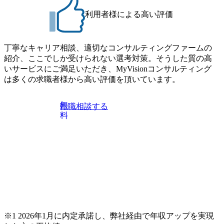
げの立て方を選べる ここ1年で社員数60名⇒100名超、売上
・【富山】半導体製造装置の生産エンジニア(製造・生産工
今期18億円⇒来期30億円（いずれも約170％アップ）と急成
利用者様による高い評価
程の管理業務) ※主任候補・リーダークラス ・【砺波】半
長中のファームである また、成長中ファームのため優秀な
導体製造装置の生産エンジニア(製造・生産工程の管理業務)
上司の近くで働けるチャンスも多い(ボストン・コンサルテ
※主任候補・リーダークラス オンライン (Microsoft Teams)
ィング・グループ出身者等 (https://www.xspear.co.jp/member/ta
丁寧なキャリア相談、適切なコンサルティングファームの
※顔出しは不要です。ご質問頂く際のみ、顔出ししていた
keto_kajita/)） 多様なメンバー、多様なプロジェクトによる
紹介、ここでしか受けられない選考対策。そうした質の高
だければと存じます。
自己成長機会が多く、新たなチャレンジが可能 100名規模に
いサービスにご満足いただき、MyVisionコンサルティング
も関わらず、外資系戦略コンサルティングファームや総合
は多くの求職者様から高い評価を頂いています。
系コンサルティングファームをはじめ、メーカー、ITベン
チャー、外資系金融機関など多彩な出自で構成されてお
無
転職相談する
り、常に刺激を受けながらプロジェクトワークが可能 総合
料
コンサルティングファームの名の通り、全方位のクライア
ントに対して様々なプロジェクトが存在しており、手を上
げれば常に新しいテーマのチャレンジ機会を提供している
（ワンプール制） そのため、全体の離職率10％以下、未経
験3年未満の離職率は0％と驚異の定着率を誇る 大手ファー
ムと同水準以上の報酬制度であり、ファーム経験者の場合
は、転職時報酬アップが基本 強く「個人」の成⾧を重視す
るカルチャーであり、昇進に枠もなく、今ならReadyになれ
ば上がれる環境となっている 安定した経営環境の下、コン
サルティングファームの立ち上げフェーズに関わることが
※1 2026年1月に内定承諾し、弊社経由で年収アップを実現