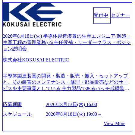
が、情報収集を進めたい段階の方 ・東京・大阪での勤務を
化を支援するために、戦略策定、組織改革、人材育成、業
M)
希望される方
務改善、実行支援などのコンサルティングサービスを一気
受付中
セミナー
通貫で提供するのが特徴（いわゆる総合コンサルティング
ファーム） 社名の由来は”DXエリアにSpir（槍）を指して
切り開く””simplexないでは金融以外の領域にX（クロス）し
ていく”という位置づけ 一昔前は金融が強い企業として認知
2026年8月18日(火) 半導体製造装置の生産エンジニア(製造・
されていたが、現在金融の売上割合は全体の3割。現在はTo
生産工程の管理業務) ※主任候補・リーダークラス・ポジシ
C事業を始め、パブリック、製造業、通信、エンタメ、教
ョン説明会
育、保健など幅広く強みのあるファーム。 ワンプール制で
株式会社KOKUSAI ELECTRIC
はあるが、社員の興味のある分野やスキルを活用したいな
どの希望は考慮してのアサイン。 そのため、専門性を身に
着けたい方でも幅広に経験を積みたい方でも、キャリア形
半導体製造装置の開発・製造・販売・搬入・セットアップ
成が柔軟に可能な環境である。 https://storage.googleapis.com/
と、その装置のメンテナンス・修理・部品販売などのサー
our-vision-production.appspot.com/public/images/20240925204135
ビスを主要事業としている 主力製品であるバッチ成膜装置
_93b1bff3-f71c-4bc9-8bd9-72a8a4826007_1200x554.webp https://
は、世界中の半導体デバイスメーカーから高く評価され、
storage.googleapis.com/our-vision-production.appspot.com/public/i
世界トップクラスのシェアを有している 技術と対話を通じ
mages/20250502152751_46c65543-87ef-4e86-a85a-8649e1c532f9
応募期限
2026年8月13日(木) 16:00
て未来を創造し、社会課題の解決に貢献することを目指し
_956x512.webp https://storage.googleapis.com/our-vision-producti
on.appspot.com/public/images/20250502152804_ba6aaa1a-9ffc-4f
ている Mission:私たちの技術/私たちの対話 Vision:夢を未来
スケジュール
2026年8月18日(火) 19:00～
2a-9b40-06fff8ee19af_961x517.webp https://storage.googleapis.co
につなぐベストパートナー Value:私たちの技術/私たちの対
View More
m/our-vision-production.appspot.com/public/images/202505021528
話 IoT社会の浸透、AIの加速等により半導体需要は世界中で
31_721b100c-62c9-4258-aa0e-97182898115f_960x510.webp シ
急伸長しており、それに伴い半導体製造装置の需要も伸長