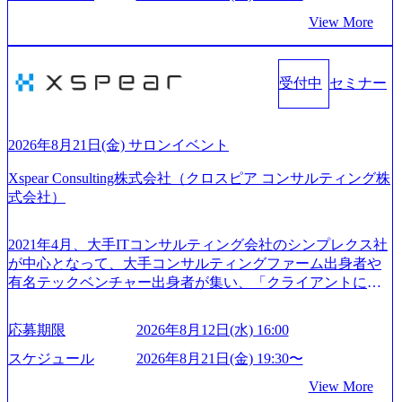
戦略立案、IT導入までをワンストップで提供するコンサル
選択肢を Vision:世界を代表する、ライフチェンジ・インフ
View More
ティングファームである。 ​- 2025年1月時点で従業員数1,209
ラになる Value： INTEGRITY誠実であろう 素直に心を開い
名を擁し、事業拡大を続けている。 「人」にフォーカスを
て伝える、自責かつ利他の精神で動く、謙虚な姿勢でウソ
当てたコンサルティング会社として、社員の人間力を強み
やグチを言わない BE CRAZY熱狂しよう 10倍思考で攻め
としたサービスを提供している。 ​- - 2018年から6年連続で
受付中
セミナー
る、失敗を恐れずにふみだす、執着心をもって没頭する O
「働きがいのある会社ベストカンパニー」に選出され、社
WNERSHIP当事者であろう みずから決めてみずから動く、
員モチベーションが高いと評価されている。 ​ 大手コンサル
全体最適で考える、チームを巻き込む SPEEDスピードにこ
ティングファームやSIer、事業会社出身者など、多様な経歴
だわろう 今すぐ決める、すばやく動く、まず成果物をだす
2026年8月21日(金) サロンイベント
の社員が活躍している。 年間休日120日以上、完全週休2日
GRITやり抜こう 逆境でもブレずに続ける、改善サイクルを
制、有給休暇初年度10日（消化率46.3%）、特別休暇5日な
Xspear Consulting株式会社（クロスピア コンサルティング株
回す、結果が出るまでやり抜く 2026年8月14日(金) 19:00〜2
ど、充実した休暇制度を整備している。 ​ 月平均残業時間は
式会社）
0:00 (60分) 2026年8月7日(金) 16:00 本説明会は、選考の前段
25時間であり、ワークライフバランスを重視した働き方が
として「まず会社を知っていただく場」として設けたもの
可能である。 ​ スポレク制度や入社者歓迎会、全社員集会、
です。評価の場ではないため、キャリアを検討中の段階の
2021年4月、大手ITコンサルティング会社のシンプレクス社
リフレッシュ休暇など、社員同士の交流や健康をサポート
方にもご参加いただけます。 連休中の平日夜という日程の
が中心となって、大手コンサルティングファーム出身者や
する取り組みが充実している。 2026年8月13日(木) 19:00～2
ため、在職中の方も有給を取得することなく、現職への配
有名テックベンチャー出身者が集い、「クライアントにと
0:30予定 2026年8月7日(金) 16:00 コンサル業界の動向や業務
慮なくご参加いただけます。帰省先からのオンライン参加
って真のデジタルトランスフォーメーションを創造した
内容・会社説明・匿名の質問コーナーなどを盛り込んだ業
も可能です。 ● 当日のプログラム ・会社説明(40分) 教育
い」という想いの下で立ち上げた新鋭ファーム テクノロジ
界セミナーを実施しています。 ●前回開催時のアンケート
応募期限
2026年8月12日(水) 16:00
旅行事業の内容とビジネスモデル/今後の構想・事業展開/入
ーがビジネスの成功に大きな影響力を持つDX時代におい
結果 満足度：100％ 感想一例：「コンサルタントへのイメ
社後のキャリアパス ・質疑応答(20分) オンライン (Google M
て、20年以上にわたってFintech業界を中心に最先端テクノ
スケジュール
2026年8月21日(金) 19:30〜
ージのぼんやりしていた部分が明確になりました」「業界
eet) ・営業・マーケティングなど、ビジネスサイドでのキャ
ロジーを提供してきたシンプレクスのノウハウを活かしつ
の全体感や実際に働いていらっしゃる方の体感的なお話を
View More
リアを検討されている方 ・転職を具体的に決めてはいない
つ、あらゆる業種・業界のクライアントの企業価値の最大
伺うことができ、参考になりました」 オンライン(ZOO