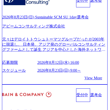
es/20251030164946_dc0888f6-0539-4887-84d7-34c8d8544226_1
受付中
選考会
ンサルティング活動のみならず、2021年にはKDDIと合弁会
200x666.webp 年間100億円規模の投資の元、10以上もの新規
社「ARISE analytics」を設立し、人工知能とデータアナリテ
事業を立ち上げているため様々な業界を経験することが可
ィクス技術で新たなイノベーションを創出する活動や、デ
能 社内転職が活発であり、多様なスキルを1社で身に着ける
ジタル人材育成の支援も盛んに行う 採用資料 (https://www.ac
2026年8月23日(日) Sustainable SCM SU 1day選考会
ことが可能 事業開発・運用を内包かする「オールインハウ
centure.com/content/dam/accenture/final/accenture-com/document-
ス」型の組織体。社内スカウトや社内公募制度を用いて主
アビームコンサルティング株式会社
2/Accenture-Recruiting-Brochure.pdf#zoom=50) 女性の活躍につ
体的かつ柔軟なキャリア形成が可能。 https://storage.googleap
いて (https://www.accenture.com/content/dam/accenture/final/caree
is.com/our-vision-production.appspot.com/public/images/20251030
rs/corporate/document/women-brochure.pdf#zoom=50) 社員発信
元々はデロイトトウシュトーマツグループだったが2003年
165942_70f09968-1b27-43e6-b849-1cd107c4f488_1200x698.web
のキャリアブログ (https://www.accenture.com/jp-ja/blogs/japan-
に脱退し、 日本発、アジア発のグローバルコンサルティン
p ## 働き方／WLB／待遇 内装8億円超のかっこいいオフィ
careers-blog) 江川社長が語る「105点経営」 (https://business.ni
グファームとして誕生 アジアを中心とした海外ネットワー
スがあり、 働き甲斐のあるランキング、新卒注目ランキン
kkei.com/atcl/gen/19/00604/021600008/) 規模拡大で成功する理
クを通じ、各国や地域に即したグローバル・サービスを提
グ受賞歴多数 あえての未上場であり株主からの圧力がない
由【コンサル業界俯瞰マップ】 (https://diamond.jp/articles/-/34
供している日系最大級の総合コンサルティングファーム
ため事業創造の自由度が高く、赤字事業でも投資して長期
6218) 大手広告代理店出身者などマーケティングのトップ人
応募期限
2026年8月12日(水) 16:00
『Build Beyond As One ®.』をブランドメッセージに掲げ、
的な成長を若手に任せられる環境 対面でのコミュニケーシ
材が集結するワケ (https://markezine.jp/article/detail/45446) エン
企業や組織の変革を通じて社会や産業の課題を解決し、未
ョンメリットを重視するため出社勤務。1日の労働時間平均
スケジュール
2026年8月23日(日) 9:00～
ジニアからコンサルタントへ。会社に入って、何が変わっ
来のありたい姿を実現するとともに、クライアント変革の
9.2時間、有休消化率81%(2024年度の年間データ、エンジニ
た？ (https://www.businessinsider.jp/post-288838) プラダ：ラグ
View More
確実な実現と社会的価値及び経済的価値の追求にも貢献 NE
ア組織） 2026年8月22日(土) 10:00～最長16:00 2026年8月10
ジュアリー製品のパーソナライゼーション (https://www.acce
Cとの戦略的資本提携も実現して、現在はNECのグループ会
日(月) 16:00 ※応募者が定員を上回る場合は、厳正なる審査
nture.com/jp-ja/case-studies/song/prada-luxury-product-customizati
社であり、戦略、業務改革、IT、組織・人事、アウトソー
の上参加者を決定させていただきます。ご了承ください。
on) 大正製薬：ITカーブアウト支援 (https://www.accenture.co
受付中
選考会
シングなどの専門知識と、豊富な経験を持つ約6,000名を超
● 当日の流れ 受付 → 会社説明会 → 面接(会社説明会終了
m/jp-ja/case-studies/consulting/taisho-pharmaceutical)（ストラテ
えるプロフェッショナルを有する 金融、製造、流通、エネ
後、随時ご案内) ※全てリモートにて実施します。 ※参加
ジー & コンサルティング） ソフトバンク：初のオンライン
ルギー、情報通信、公共事業など幅広い分野をクライアン
される方に個別に当日の面接案内をお送りいたします。 ※
開催「SoftBank World 2020」でマーケ＆営業のDX実現 (http