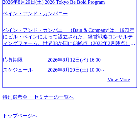
トとしている SAP領域においては日本市場No.1を誇り、全
通常の選考フローと異なり、事前に適性検査をご受検いた
2026年8月29日(土) 2026 Tokyo Be Bold Program
s://www.accenture.com/jp-ja/case-studies/communications-media/so
世界で6,400件以上、日本国内で企業最多の5,399件のSAP認
だきます。 ● 詳細 デジタルイノベーション事業部でのポジ
ftbank)（通信） 経済産業省：事業者の申請手続きを電子化
ベイン・アンド・カンパニー
定コンサルタント資格を取得している また、日本国内企業
ションサーチになります。 ご経験やスキル、そして適性や
する「保安ネット」を構築。省庁DXの先進事例を実現 (http
として最多の3,200件のSAP S/4HANA®認定コンサルタント
志向性に合わせて、以下のいずれかの役割でご活躍いただ
s://www.accenture.com/jp-ja/case-studies/public-service/meti-indust
資格も保有、さまざまな業界・業種でのプロジェクト実績
きます。 ※本求人はレバテック株式会社の雇用となりま
ry-safety-network)（公共サービス） カルビー：SAP HANAの
ベイン・アンド・カンパニー（Bain & Company)は、1973年
と蓄積されたノウハウを基に独自の方法論やテンプレート
す。 ※案件によっては客先に出向いての作業も発生しま
導入で基幹システムを刷新 (https://www.accenture.com/jp-ja/ca
にビル・ベインによって設立された、経営戦略コンサルテ
を開発し、それらを活用してお客様に最適なSAPコンサル
す。 ＜ITコンサルタント＞ Webアプリケーション、SaaS系
se-studies/consumer-goods-services/calbee)（消費財・サービ
ィングファーム。世界38か国に63拠点（2022年2月時点）、
ティングサービスを提供する https://storage.googleapis.com/our
の領域において、大手・ベンチャー・スタートアップ企業
ス） 世界49カ国に約73万人以上（2024年5月時点）の社員を
東京オフィスは1982年に開設。 「コンサルタントがクライ
-vision-production.appspot.com/public/images/20240925132728_9
に対する課題解決支援を行います。 直近の案件では、大規
擁し、世界120以上の国の企業を顧客に売上641億ドルを誇
アントにお届けするのは単なるレポートではなく、『結
96dc8f2-7d54-42b9-a7ae-8c532c52d3d8_1200x678.webp アビー
応募期限
2026年8月12日(水) 16:00
模基幹システムにおける最上流のPoC(概念実証)支援から構
る 日本では2.3万人以上の従業員を擁しており(会計系BIG4
果』である。」この原則のもと、ベインは1973年に創業さ
ムコンサルティング会社資料 (https://www.abeam.com/content/
想策定、開発マネジメント支援までを一気通貫で担当して
を上回る規模感)、営業利益率も約15％と驚異的な数字とな
れた。クライアントが不確かな未来の中、競争に勝てるよ
スケジュール
2026年8月29日(土) 10:00～
dam/abeam/jp/ja/about/company/ABeamConsultingCompanyProfil
います。 生成AIなどの最新技術とシステムを活用し、顧客
っている、売上・従業員数共にこの8年間で4倍近くの成長
う、カスタマイズされた戦略を策定し、クライアントと共
e_jpn_4.pdf) 『SAP AWARD OF EXCELLENCE 2024』にお
View More
の業務革新と効率化の実現に貢献します。 ＜PL/PM＞ 顧客
を遂げていることから、今後も高い成長が見込まれる 多く
に、提言を具体的な行動に落とし込んでいる。 徹底した
いて優秀賞「プロジェクト・アワード」を受賞 (https://prtime
の要望を深くヒアリングし、企画構想からアジャイル開発
の技術者を抱えており、アビームコンサルティングに続い
「結果主義」を標榜。クライアントのフルポテンシャル実
s.jp/main/html/rd/p/000000010.000123981.html) アビームコンサ
による開発支援までを一気通貫で推進していただきます。
て日本国内2番目にSAP認定コンサルタント制度の有資格者
現を目標に、具体的に目に見える成果を出すことを信条と
特別選考会・ セミナーの一覧へ
ルティング、社員の健康改善を支援 食事・睡眠など可視
プロジェクト提案・推進の中核として、企画・要件定義か
数が多く、特にIT領域に強みを持つ グローバルのポジショ
して、全社戦略やトランスフォーメーション案件を多く扱
化 (https://www.nikkan.co.jp/articles/view/00694812) “失われた3
らテストまでの一連の工程における管理業務に加え、最上
ンに自由に応募できる社内の転職ツール「キャリアズ・マ
っている ベインの社風を体現するものとして「True North」
0年”をアビームの｢人的資本経営｣で取り戻したい (https://ww
流での現状分析、顧客ヒアリング、戦略策定、技術選定、
ーケットプレイス」が存在し、本ツールを活用で上司の引
（真北）という言葉がよくつかわれる。針が少し東に傾い
トップページへ
w.businessinsider.jp/post-283587) アサヒグループホールディン
品質改善なども推進していただきます。 ＜SE＞ 参画いただ
き留めを受けずに移動が可能である（異動者は年間約1,000
て見えるTrue Northとは磁北ではなく真北、風説や思い込み
グスのESG価値の可視化を支援 「インパクト加重会計」
く案件はプライム案件メインです。 要件定義～設計～開発
名） 残業時間や有休取得率など約10項目を数値化すること
による一見正しい答えや、単に理論的に正しいが実行不可
を用いて非財務活動の社会的インパクトを算出 (https://prtime
～テスト～リリース・リリース後対応まで一気通貫でご担
で、実行前後で離職率を半減させることに成功した 18時以
能な答えではなく、企業と社会の最大価値を追求した本当
s.jp/main/html/rd/p/000000015.000123981.html) NECから独立し
当いただきます。 参画当初はご経験に応じたフェーズから