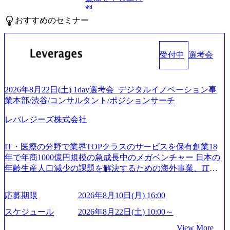
料
おすすめのセミナー
受付中
選考会
2026年8月22日(土) 1day選考会_デジタルイノベーション事
業本部/渋谷/コンサルタント/ポジションサーチ
レバレジーズ株式会社
IT・医療の分野で業界TOPクラスのサービスを保有創業18
年で年商1000億円規模の急成長中のメガベンチャー 日本の
年齢生産人口減少の課題を解決するための海外事業、IT事
業、医療・介護事業、若手キャリア、新規事業といった40
以上の事業を展開する オールインハウスの組織体制をとっ
応募期限
2026年8月10日(月) 16:00
ており社内で新しい事業開発などの人員調達できる 独立資
本経営をとっており、事業創造の自由度が高い https://storag
スケジュール
2026年8月22日(土) 10:00～
e.googleapis.com/our-vision-production.appspot.com/public/image
View More