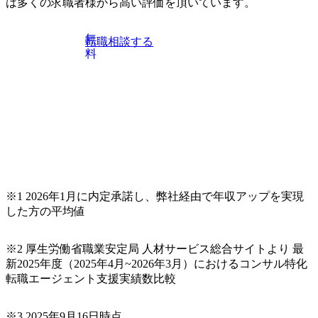
は多くの求職者様から高い評価を頂いています。
無
転職相談する
料
※1 2026年1月に内定承諾し、弊社経由で年収アップを実現
した方の平均値
※2 厚生労働省職業安定局 人材サービス総合サイトより 最
新2025年度（2025年4月~2026年3月）におけるコンサル特化
転職エージェント支援実績数比較
※3 2025年9月16日時点