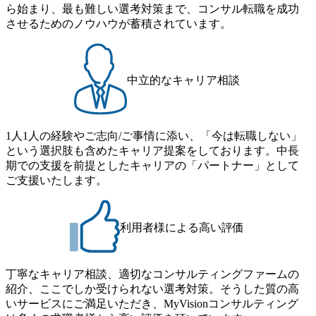
ストの構造改革」といった伝統的なテーマに留まらずクラ
ら始まり、最も難しい選考対策まで、コンサル転職を成功
月の期間に渡り行い、選考にご参加いただきます。コンサ
イアントがこれから取組むべき「グリーントランスフォー
させるためのノウハウが蓄積されています。
ルタント未経験の方でも、戦略コンサルタントの具体的な
メーション」、「サーキュラーエコノミー(循環経済)」とい
仕事内容からお話をさせていただきますので、戦略コンサ
った社会課題やテーマに対して、グローバル知見と最新の
ルティングにご興味をお持ちの方は、この機会にぜひご応
事例などを基に企業の構造改革と社会価値の創造の取り組
募ください。 ● 応募後のフロー ・書類選考後、対象者の方
みを行うプロフェッショナルチームです。 今回1day選考対
中立的なキャリア相談
にはWebテストを8月20日までに受験いただきます ・8月21
象となるポジションは下記となります。 ・コンサルタント
日までにプログラム参加者をご案内します ・初回プログラ
(調達改革・設備O&M)【SCS SU】 ・コンサルタント(ECM/
ム : 8月29日(土)10:00～13:30 @ベイン東京オフィス(六本木)
SCM構想・PLM/MES改革)【SSC SU】 ・コンサルタント(物
・プログラム期間中はコンサルタントとの食事会、プロジ
1人1人の経験やご志向/ご事情に添い、「今は転職しない」
流改革/需給プロセス改革)【SSC SU】 ・SCM/ECMデータ・
ェクトのご紹介、ケースワークショップなどを実施します
という選択肢も含めたキャリア提案をしております。中長
プロセス分析・AI活用_Sustainable SCM Strategy Unit(Strategy
・10月17日(土)開催の選考会にて採用面接を実施する予定で
期での支援を前提としたキャリアの「パートナー」として
Consultant職)≪東京・大阪≫ ・コンサルタント(SCS SUオー
す ※ご都合が合わない方は別途調整いたします 初回プロ
ご支援いたします。
プンポジション)【SCS SU】 ※当日は全体での会社説明な
グラム : ベイン東京オフィス(六本木) ※イベントによりオン
どはなく、個別選考のみの実施を予定しています ※1名あた
ラインまたはオフラインの実施 ※東京オフィスのみのご応
りの拘束時間は1時間～最大2時間半程度を想定しています
募となります。他オフィス希望を含めたご応募はお受けい
※1次面接と最終面接の間をなるべく空けないよう調整して
利用者様による高い評価
たしかねますのでご了承ください ● フルタイムでの職務経
おりますが、調整が叶わないケースもございます オンライ
歴を2年以上お持ちの方で、東京オフィスのコンサルタント
ン 書類選考通過者
ポジションに応募意思がある方 ● 英語・日本語ともにビジ
丁寧なキャリア相談、適切なコンサルティングファームの
ネスレベルの方 ※日本語が母国語でない方は日本語能力
紹介、ここでしか受けられない選考対策。そうした質の高
試験N1またはそれ相当の上級レベルの日本語力(会話・読解
いサービスにご満足いただき、MyVisionコンサルティング
力)