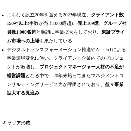
まもなく設立20年を迎える2023年現在、
クライアント数
150社以上
(半数が売上1000億超)、
売上169億
、
グループ社
員数1,000名超
と順調に事業拡大をしており、
東証プライ
ム市場への上場
も果たしている
デジタルトランスフォーメーション推進やAI・IoTによる
事業環境変化に伴い、クライアント企業内でのプロジェ
クトが激増し、
プロジェクトマネージャー人材の不足が
経営課題
となる中で、20年来培ってきたマネジメントコ
ンサルティングサービス力が評価されており、
益々事業
拡大する見込み
キャリア形成