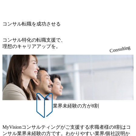
降の会議を原則禁止としているほか、在宅勤務制度の全社
の答えを提供したい、というベインのコンサルティングに
て20年近く成長を続けており、2022年3月期の連結売上高は
ご担当いただき、当社の社員が業務面をサポートしつつ、
展開、ハラスメント抑止に向けた研修の拡充、社外窓口設
おける信念であり、カルチャーにもなっている。 海外オフ
991億円、1,000億円突破が目前となった 2023年4月1日時点
徐々に対応範囲を広げていただきます。 ＜QAエンジニア＞
置など徹底的な仕組み化を推進する 育休取得率は男性6
ィスとの連携が多く、海外プロジェクトへのアサインや海
でグループ従業員数は7523人と、国内でも有数の規模のコ
本質的な品質向上を目的とし、プロジェクトの上流(コンサ
5%、女性100%と全国平均を上回る実績を持ち、女性の管理
外オフィスへのトランスファー制度などが充実している。
ンサルティング会社となり、今後も成長性が大きくみられ
コンサル転職を成功させる
ルティング領域)から参画いただきます。 課題選定から顧客
職率も21.8%（2023年12月時点）とフレキシブルな働き方を
東京オフィスに来るグローバルメンバーも多く、グローバ
る 日本企業的な柔らかい雰囲気が特徴的で、従業員方の人
への企画提案、そして実行までを一気通貫で支援していた
提供 2026年8月22日(土) 面接枠 ①10時開始、②11時開始、
ル・ワンチームで活動している。プロボノ活動にも力を入
柄の良さや未経験者への充実したオンボーディング支援(入
だきます。 アジャイル開発を通じて顧客の要望や提案を柔
③12時開始 2026年8月10日(月) 16:00 各回50分程度を想定 オ
コンサル特化の転職支援で、
れており、これまで多くのNPO・NGOなどの非営利団体に
社時に10日間の間みっちりとコンサルの基礎を支援)を魅力
軟に取り入れながら改善サイクルを回すため、ご自身の提
ンライン 書類選考通過者
理想のキャリアアップを。
無償でコンサルティングを提供している。 2026年8月29日
Consulting
に感じ、他Big4ではなくアビームを選ぶ方も多数 アビーム
案がサービスに直接反映されやすく、高い貢献度を実感で
(土) の対面Kick-offイベントを皮切りに1か月程度のプログラ
といえばSAPをはじめとしたシステム、とイメージされる
きます。 ● 勤務地 東京都渋谷区渋谷3丁目6-7 渋谷金王タワ
ム ※初回プログラム : 8月29日(土)10:00～13:30 2026年8月12
こともあるが実態としては経営戦略策定や新規事業立案な
ー 事業所内禁煙(入居する施設に喫煙専用室あり) ・就業規
日(水) 16:00 Bain & Company Tokyoでは、「Tokyo Be Bold Pr
どのトップラインを上げるための戦略案件も多く存在 特に
則により就業時間内の喫煙を全面的に禁止 ・禁煙サポート
ogram (女性候補者向け選考支援プログラム)」を実施いたし
スポーツ&エンターテイメント領域ではBig4に先んじて注力
制度あり オンライン ● 必須要件 以下いずれかのご経験をお
ます。クライアントに斬新なソリューションを提供し、複
し、業界内で大きな存在感を誇る 社員の多様化する生活ス
持ちの方 ・システム・ソフトウェア開発経験3年以上 ・要
雑な経営課題を解決するために、チームのダイバーシティ
タイルやライフイベントに対応した働きやすい職場環境を
件定義～基本設計など上流経験2年以上 ・PMO経験2年以上
は欠かせません。是非、ユニークな視点と高い志を持つ女
実現するため、さまざまなサポート制度を導入している 多
● 歓迎要件 ・要件定義から詳細設計までのいずれかの上流
性の皆様に多数ご参画頂きたいと考え、プログラムを開催
文化理解や女性の活躍推進などの取り組み、また、フレッ
工程の経験 ・サブリーダー以上のマネジメント経験 ・お客
致します。 「未経験では難しいのではないか」、「実際女
業界未経験の方が8割
クス制度やフリーロケーション制度、フルリモート制度な
様との折衝経験、交渉経験 ・組織課題に対して主体的に業
性はどのように活躍をしているのか」、「ケース面接の経
どの多様な働き方をサポートする制度が整備されている 202
務改善に取り組まれたご経験 ・アジャイル/スクラムへの興
験がなく対策の仕方が知りたい」などのお声をたくさんい
6年8月23日(日) 9:00～18:00終了 2026年8月12日(水) 16:00 202
味関心 ● 求める人物像 ・リーダーシップが取れる方/一人称
ただいているため、今回のプログラムでは現役の面接官と
6年8月23日(日)にSustainable SCM SU 1day選考会を開催いた
MyVisionコンサルティングがご支援する求職者様の8割はコ
で主体的に動ける方 ・年齢にこだわらず、アドバイスを素
食事などのカジュアルな交流、実際のプロジェクトのケー
します。 当SUは「GlobalでのSCM構築」や「物流・調達コ
ンサル業界未経験の方です。わかりやすい業界/個社説明か
直に受け取れる方 ・推進力のある方
ススタディ、1対1の模擬面接等、複数のセッションを約1か