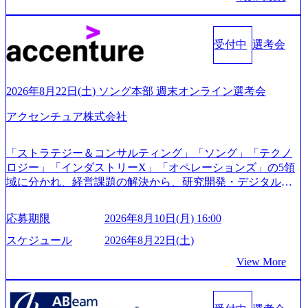
s/20240925162633_7242d0de-3e54-4f03-b076-00318d5c0dff_120
0x644.webp レバレジーズ株式会社 会社説明資料 (https://spea
kerdeck.com/leverages/leverages-hui-she-shao-jie-zi-liao-zhong-tu-
cai-yong-xiang-ke) 「働く人」「事業・サービス」「カルチャ
受付中
選考会
ー」など、レバレジーズのリアルを取り上げています！ (htt
ps://melev.leverages.jp/) レバレジーズグローバル、大分県より
「外国人留学生等受入環境整備事業委託業務」を受託 (http
2026年8月22日(土) ソング本部 週末オンライン選考会
s://prtimes.jp/main/html/rd/p/000000612.000010591.html) レバレ
ジーズ、モチベーション管理システム「NALYSYS」リリー
アクセンチュア株式会社
ス (https://prtimes.jp/main/html/rd/p/000000622.000010591.html) Y
ouTube（【公式】レバレジーズCh） (https://www.youtube.co
「ストラテジー＆コンサルティング」「ソング」「テクノ
m/@leveragesCh) レバレジーズで活躍するメンバー紹介！〜
ロジー」「インダストリーX」「オペレーションズ」の5領
管理職種編 〜 (https://www.youtube.com/watch?v=RETwZKac2
域に分かれ、経営課題の解決から、研究開発・デジタル・
UI) レバレジーズで活躍するメンバー紹介！〜 営業職種編
マーケティング・ITシステムの導入など、コンサルティン
〜 (https://www.youtube.com/watch?v=XJ7Eam0onXA) 創業以
グ領域からその実行的側面であるITサービスの提供まで一
来黒字を維持し、急成長中でありながら安定した事業を展
応募期限
2026年8月10日(月) 16:00
貫して支援する総合系・IT系ファームである あらゆる産業
開し、高い安定性を持つ企業へと成長している 10年後に1兆
において非常に良質な顧客基盤を築いており、Fortune Globa
スケジュール
2026年8月22日(土)
円を目指す日本にもなかなかないメガベンチャー。創業か
l 500社の80％以上の企業をクライアントとして抱えている
ら黒字経営。年間130%成長 https://storage.googleapis.com/our-
View More
手掛けたプロジェクトは「ファーストリテイリングにおけ
vision-production.appspot.com/public/images/20251030164405_5c
るグローバル化」「資生堂グループのDX化支援」「ヴィヴ
527843-d227-4df8-b86c-5587f843fdf6_1200x471.webp https://stor
age.googleapis.com/our-vision-production.appspot.com/public/imag
ィアン・ウエストウッドの製品開発」など多岐にわたる コ