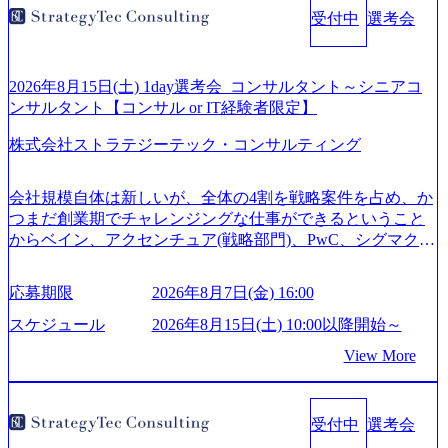
受付中
選考会
2026年8月15日(土) 1day選考会_コンサルタント～シニアコ
ンサルタント【コンサル or IT経験者限定】
株式会社ストラテジーテック・コンサルティング
会社規模自体は新しいが、全体の4割を戦略案件を占め、か
つまだ創業期でチャレンジングな仕事ができるということ
からベイン、アクセンチュア(戦略部門)、PwC、シグマクシ
ス、IBM、リッジラインズなど大手ファームからも優秀層
が続々ジョインするピュアな戦略を伸ばす新興ファーム。
応募期限
2026年8月7日(金) 16:00
事業会社機能へ携われる可能性※SaaSプロダクト、地方創
生、メディアなど リモート比率99%、福岡や北海道在中者
スケジュール
2026年8月15日(土) 10:00以降開始～
もいて働きやすい環境※コンサルクラスから 製造業、金融
View More
業、通信業界に強みがあり、ヘルスケアな業界は広げてい
く予定 インセンティブ支給という他社にはない制度 ワンプ
ール制を敷く、柔軟な組織 2026年8月15日(土) 10:00以降開
受付中
選考会
始～ 2026年8月7日(金) 16:00 ※枠が限られておりますので、