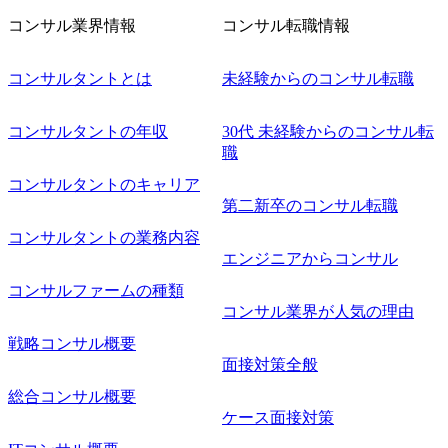
則により就業時間内の喫煙を全面的に禁止 ・禁煙サポート
コンサル業界情報
コンサル転職情報
制度あり オンライン ● 必須要件 以下いずれかのご経験をお
持ちの方 ・システム・ソフトウェア開発経験3年以上 ・要
コンサルタントとは
未経験からのコンサル転職
件定義～基本設計など上流経験2年以上 ・PMO経験2年以上
● 歓迎要件 ・要件定義から詳細設計までのいずれかの上流
工程の経験 ・サブリーダー以上のマネジメント経験 ・お客
コンサルタントの年収
30代 未経験からのコンサル転
様との折衝経験、交渉経験 ・組織課題に対して主体的に業
職
務改善に取り組まれたご経験 ・アジャイル/スクラムへの興
コンサルタントのキャリア
味関心 ● 求める人物像 ・リーダーシップが取れる方/一人称
で主体的に動ける方 ・年齢にこだわらず、アドバイスを素
第二新卒のコンサル転職
直に受け取れる方 ・推進力のある方
コンサルタントの業務内容
エンジニアからコンサル
コンサルファームの種類
コンサル業界が人気の理由
戦略コンサル概要
面接対策全般
総合コンサル概要
ケース面接対策