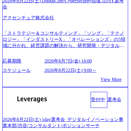
ご応募者様については、1dayではなく通常選考でのご案内
2026年8月22日(土) DigitalCore/CyberSecurity領域 1DAY選考
「経営戦略」等のコンサルティング支援を行います。クラ
とさせていただきます ● 面接(1次・最終を一度の面接で実
会
イアントは各業界上位5社をターゲットとし、特にCXOクラ
施) ※面接終了しましたら、後日弊社担当者より結果につい
スから「新規事業戦略」「既存事業のトランスフォーメー
アクセンチュア株式会社
てご連絡させていただきます。 ● 一日で最終面接まで完了
ション」の依頼を多数いただいています。 (2)「SIerやPMO
する選考会となります 内定の判断がつかなかった場合、後
支援を積極的に獲得しない」、弊社がプライムである「戦
日面接や面談のお時間をいただく場合がございます ● 面
「ストラテジー＆コンサルティング」「ソング」「テクノ
略」案件をメインとしたコンサルティングを行います ＜プ
接、条件面談それぞれ最大1時間を想定しております ・実施
ロジー」「インダストリーX」「オペレーションズ」の5領
ロジェクト一部抜粋＞ ・海外事業(新規・既存)事業のビジ
前日までに日程およびURLを共有させていただきます ・面
域に分かれ、経営課題の解決から、研究開発・デジタル・
ネスモデル検討支援 ・金融領域におけるAIを活用した事業
接および条件面談ともに、どの時間開始となってもご対応
マーケティング・ITシステムの導入など、コンサルティン
戦略検討支援 ・新規ICT事業戦略策定支援 ・スマートシテ
いただけるよう、候補者様のご予定をご都合いただけます
グ領域からその実行的側面であるITサービスの提供まで一
ィ領域における地域活性アプリ企画支援及び実行支援 ・ロ
応募期限
2026年8月7日(金) 16:00
と幸いです ※1day選考会のご参加希望の方は、事前にGAB
貫して支援する総合系・IT系ファームである あらゆる産業
ボティクスソリューションを活用した事業戦略策定及び営
試験を受検いただきます(受験期限は1day選考会実施日の3日
において非常に良質な顧客基盤を築いており、Fortune Globa
スケジュール
2026年8月22日(土) 9:00～
業支援 ※その他新規事業や既存デジタルトランスフォーメ
前まで)。 ※ただし、30代以上のコンサルファーム経験3年
l 500社の80％以上の企業をクライアントとして抱えている
ーションの案件が多数 ● コンサルタント プロジェクトにお
View More
以上の方はGAB受検免除、書類選考のみ。 書類選考通過後
手掛けたプロジェクトは「ファーストリテイリングにおけ
ける個人のタスク管理及び遂行を担う。主な作業として
に、GAB試験に合格している方へ1day選考会当日のご案内
るグローバル化」「資生堂グループのDX化支援」「ヴィヴ
は、仮説検証からクライアント向け資料のドラフト作成、
をさせていただきます。 急速なグローバル化により既存事
ィアン・ウエストウッドの製品開発」など多岐にわたる コ
プロジェクトにおける課題/リスク管理などを担当。 ● シニ
業では成長戦略を描く事が困難になった大手企業をサポー
受付中
選考会
ンサルティング活動のみならず、2021年にはKDDIと合弁会
アコンサルタント プロジェクトメンバーとしてプロジェク
トするため、新規事業立案や既存事業のトランスフォーメ
社「ARISE analytics」を設立し、人工知能とデータアナリテ
トの一領域を担う。主な作業としては、As-Is分析、仮説構
ーション戦略を中心にコンサルティングサポートいたしま
ィクス技術で新たなイノベーションを創出する活動や、デ
築や施策立案、クライアントの上位層向けの報告資料・デ
す。 (1)既存または新規大手事業会社から依頼された「経営
ジタル人材育成の支援も盛んに行う 採用資料 (https://www.ac
2026年8月22日(土) 1day選考会_デジタルイノベーション事
ィスカッションペ ーパーの作成などを担当。 ● 裁量権 弊社
戦略」等のコンサルティング支援を行います。クライアン
centure.com/content/dam/accenture/final/accenture-com/document-
業本部/渋谷/コンサルタント/ポジションサーチ
は2019年11月に設立され、成長期といわれるフェーズにあ
トは各業界上位5社をターゲットとし、特にCXOクラスから
2/Accenture-Recruiting-Brochure.pdf#zoom=50) 女性の活躍につ