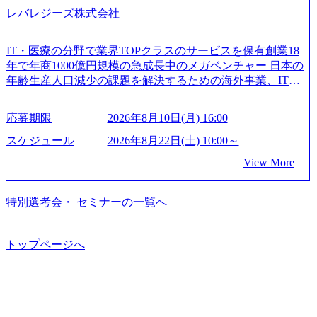
ります。 事業・組織を拡大していく時期のため、メンバー
「新規事業戦略」「既存事業のトランスフォーメーショ
レバレジーズ株式会社
いて (https://www.accenture.com/content/dam/accenture/final/caree
や組織がスケールしていく過程を体感できます。 また、希
ン」の依頼を多数いただいています。 (2)「SIerやPMO支援
rs/corporate/document/women-brochure.pdf#zoom=50) 社員発信
望者はパートナー以外でも大手役員の方へのセールスにも
を積極的に獲得しない」、弊社がプライムである「戦略」
のキャリアブログ (https://www.accenture.com/jp-ja/blogs/japan-
参加できる環境です。 自ら案件を取り、プロジェクト体制
IT・医療の分野で業界TOPクラスのサービスを保有創業18
案件をメインとしたコンサルティングを行います ＜プロジ
careers-blog) 江川社長が語る「105点経営」 (https://business.ni
を作っていくことも可能です。 ● 事業会社機能にも携われ
年で年商1000億円規模の急成長中のメガベンチャー 日本の
ェクト一部抜粋＞ ・海外事業(新規・既存)事業のビジネス
kkei.com/atcl/gen/19/00604/021600008/) 規模拡大で成功する理
る 弊社にはコンサルティング事業以外にもSaaSプロダク
年齢生産人口減少の課題を解決するための海外事業、IT事
モデル検討支援 ・金融領域におけるAIを活用した事業戦略
由【コンサル業界俯瞰マップ】 (https://diamond.jp/articles/-/34
ト・メディア・地方創生事業があるため、上記事業に携わ
業、医療・介護事業、若手キャリア、新規事業といった40
検討支援 ・新規ICT事業戦略策定支援 ・スマートシティ領
6218) 大手広告代理店出身者などマーケティングのトップ人
ることも可能です。コンサルタントとしての経験を活かし
以上の事業を展開する オールインハウスの組織体制をとっ
域における地域活性アプリ企画支援及び実行支援 ・ロボテ
材が集結するワケ (https://markezine.jp/article/detail/45446) エン
応募期限
2026年8月10日(月) 16:00
ながら自らプロダクト開発や自社の業務改善ができます。
ており社内で新しい事業開発などの人員調達できる 独立資
ィクスソリューションを活用した事業戦略策定及び営業支
ジニアからコンサルタントへ。会社に入って、何が変わっ
(希望者のみとなります) ● BIG4・アクセンチュアをはじめ
本経営をとっており、事業創造の自由度が高い https://storag
スケジュール
2026年8月22日(土) 10:00～
援 ※その他新規事業や既存デジタルトランスフォーメーシ
た？ (https://www.businessinsider.jp/post-288838) プラダ：ラグ
e.googleapis.com/our-vision-production.appspot.com/public/image
とした大手外資系コンサルファーム出身者が多く集まって
ョンの案件が多数 ● マネージャー プロジェクトの管理者と
ジュアリー製品のパーソナライゼーション (https://www.acce
View More
s/20240925162633_7242d0de-3e54-4f03-b076-00318d5c0dff_120
います ● 平均年齢は35歳で、幅広い年齢の方が活躍してい
して、プロジェクト・メンバーの管理・運営を担う。プロ
nture.com/jp-ja/case-studies/song/prada-luxury-product-customizati
0x644.webp レバレジーズ株式会社 会社説明資料 (https://spea
ます ● インダストリー・ソリューションで区切られていな
ジェクト設計から管理・推進、クライアントとのコミュニ
on) 大正製薬：ITカーブアウト支援 (https://www.accenture.co
kerdeck.com/leverages/leverages-hui-she-shao-jie-zi-liao-zhong-tu-
い組織です(ワンプール制) ● 海外事業拠点をシンガポールに
特別選考会・ セミナーの一覧へ
ケーション、成果物の品質管理、メンバーの育成などを担
m/jp-ja/case-studies/consulting/taisho-pharmaceutical)（ストラテ
cai-yong-xiang-ke) 「働く人」「事業・サービス」「カルチャ
設立し、グローバル案件に対応するコンサルティング体制
当。 ● シニアマネージャー 主要なプロジェクトの責任者と
ジー & コンサルティング） ソフトバンク：初のオンライン
ー」など、レバレジーズのリアルを取り上げています！ (htt
を構築しています 東京都中央区八重洲2-2-1 東京ミッドタウ
して、マネージャーの管理、及びプロジェクト推進を担
開催「SoftBank World 2020」でマーケ＆営業のDX実現 (http
ps://melev.leverages.jp/) レバレジーズグローバル、大分県より
ン八重洲 八重洲セントラルタワー8階 受動喫煙対策 : 執務室
トップページへ
う。プロジェクト全体の品質管理や、会社経営の観点から
s://www.accenture.com/jp-ja/case-studies/communications-media/so
「外国人留学生等受入環境整備事業委託業務」を受託 (http
内禁煙、ビル内喫煙室あり WEB ・書類選考を通過された方
ftbank)（通信） 経済産業省：事業者の申請手続きを電子化
提案活動、社内トレーニングを実施。 ● アソシエイトパー
s://prtimes.jp/main/html/rd/p/000000612.000010591.html) レバレ
・すでに応募いただいている方で、書類選考を通過し面
する「保安ネット」を構築。省庁DXの先進事例を実現 (http
トナー 主要クライアントの責任者として、大規模/高難易度
ジーズ、モチベーション管理システム「NALYSYS」リリー
接・面談未実施の方 ● テクノロジーコンサルタント ・4年
s://www.accenture.com/jp-ja/case-studies/public-service/meti-indust
プロジェクトの統括管理・推進を担う。会社経営の観点か
ス (https://prtimes.jp/main/html/rd/p/000000622.000010591.html) Y
生大学卒業に限る ・大手総合コンサルティングファームのI
ry-safety-network)（公共サービス） カルビー：SAP HANAの
ら新規クライアント開拓や社内全体のトレーニング、ナレ
ouTube（【公式】レバレジーズCh） (https://www.youtube.co