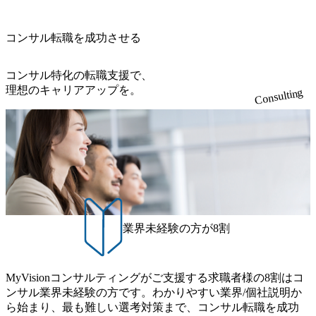
Tコンサル部門におけるコンサルティング経験5年以上 ● 戦
導入で基幹システムを刷新 (https://www.accenture.com/jp-ja/ca
ッジマネジメントを実施。 ● パートナー 複数の主要クライ
m/@leveragesCh) レバレジーズで活躍するメンバー紹介！〜
略コンサルタント ・4年生大学卒業に限る ・以下のいずれ
se-studies/consumer-goods-services/calbee)（消費財・サービ
アントの統括責任者を担う。主に業界/テーマの有識者とし
管理職種編 〜 (https://www.youtube.com/watch?v=RETwZKac2
かの実務経験を有する方 - MBB及び戦略ファームでのコ
ス） 世界49カ国に約73万人以上（2024年5月時点）の社員を
てプロジェクト全体の品質担保やマネジメント全般を担
コンサル転職を成功させる
UI) レバレジーズで活躍するメンバー紹介！〜 営業職種編
ンサルティング経験2年以上 - BIG4のStrategy部門におけ
擁し、世界120以上の国の企業を顧客に売上641億ドルを誇
当。会社経営の観点から、統括管理を実施。 ● 執行役員 コ
〜 (https://www.youtube.com/watch?v=XJ7Eam0onXA) 創業以
るコンサルティング経験2年以上 ● 求める人物像 ・高いコ
る 日本では2.3万人以上の従業員を擁しており(会計系BIG4
ンサルタントの総括責任者として、プロジェクトに関わ
来黒字を維持し、急成長中でありながら安定した事業を展
コンサル特化の転職支援で、
ミュニケーション能力をお持ちの方 ・最新のトレンド・テ
を上回る規模感)、営業利益率も約15％と驚異的な数字とな
り、クライアントとのリレーションを発展・拡大させるこ
開し、高い安定性を持つ企業へと成長している 10年後に1兆
理想のキャリアアップを。
ーマや事例にキャッチアップし、バイタリティーを持って
っている、売上・従業員数共にこの8年間で4倍近くの成長
Consulting
とをミッションとする。自社へ提言の質を常に高く担保す
円を目指す日本にもなかなかないメガベンチャー。創業か
チャレンジできる方 ・自らコンサル業界やクライアント動
を遂げていることから、今後も高い成長が見込まれる 多く
る責任を担う。 ● 裁量権 弊社は2019年11月に設立され、成
ら黒字経営。年間130%成長 https://storage.googleapis.com/our-
向を把握し、クライアントや自社への提案などに積極的に
の技術者を抱えており、アビームコンサルティングに続い
長期といわれるフェーズにあります。 事業・組織を拡大し
vision-production.appspot.com/public/images/20251030164405_5c
関わることができる方 ・スケジューリング(優先順位付け含
て日本国内2番目にSAP認定コンサルタント制度の有資格者
ていく時期のため、メンバーや組織がスケールしていく過
527843-d227-4df8-b86c-5587f843fdf6_1200x471.webp https://stor
む)など、ビジネスベーシックスキルが習得できている方
数が多く、特にIT領域に強みを持つ グローバルのポジショ
age.googleapis.com/our-vision-production.appspot.com/public/imag
程を体感できます。 また、希望者はパートナー以外でも大
ンに自由に応募できる社内の転職ツール「キャリアズ・マ
es/20251030164946_dc0888f6-0539-4887-84d7-34c8d8544226_1
手役員の方へのセールスにも参加できる環境です。 自ら案
200x666.webp 年間100億円規模の投資の元、10以上もの新規
ーケットプレイス」が存在し、本ツールを活用で上司の引
件を取り、プロジェクト体制を作っていくことも可能で
事業を立ち上げているため様々な業界を経験することが可
き留めを受けずに移動が可能である（異動者は年間約1,000
す。 ● 事業会社機能にも携われる 弊社にはコンサルティン
能 社内転職が活発であり、多様なスキルを1社で身に着ける
名） 残業時間や有休取得率など約10項目を数値化すること
グ事業以外にもSaaSプロダクト・メディア・地方創生事業
ことが可能 事業開発・運用を内包かする「オールインハウ
で、実行前後で離職率を半減させることに成功した 18時以
業界未経験の方が8割
があるため、上記事業に携わることも可能です。コンサル
ス」型の組織体。社内スカウトや社内公募制度を用いて主
降の会議を原則禁止としているほか、在宅勤務制度の全社
タントとしての経験を活かしながら自らプロダクト開発や
体的かつ柔軟なキャリア形成が可能。 https://storage.googleap
展開、ハラスメント抑止に向けた研修の拡充、社外窓口設
自社の業務改善ができます。(希望者のみとなります) ● BIG
is.com/our-vision-production.appspot.com/public/images/20251030
置など徹底的な仕組み化を推進する 育休取得率は男性6
4・アクセンチュアをはじめとした大手外資系コンサルファ
MyVisionコンサルティングがご支援する求職者様の8割はコ
165942_70f09968-1b27-43e6-b849-1cd107c4f488_1200x698.web
5%、女性100%と全国平均を上回る実績を持ち、女性の管理
ーム出身者が多く集まっています ● 平均年齢は35歳で、幅
ンサル業界未経験の方です。わかりやすい業界/個社説明か
p ## 働き方／WLB／待遇 内装8億円超のかっこいいオフィ
職率も21.8%（2023年12月時点）とフレキシブルな働き方を
広い年齢の方が活躍しています ● インダストリー・ソリュ
ら始まり、最も難しい選考対策まで、コンサル転職を成功
スがあり、 働き甲斐のあるランキング、新卒注目ランキン
提供 2026年8月22日(土) 9:00～19:30頃 ※選考会参加人数に