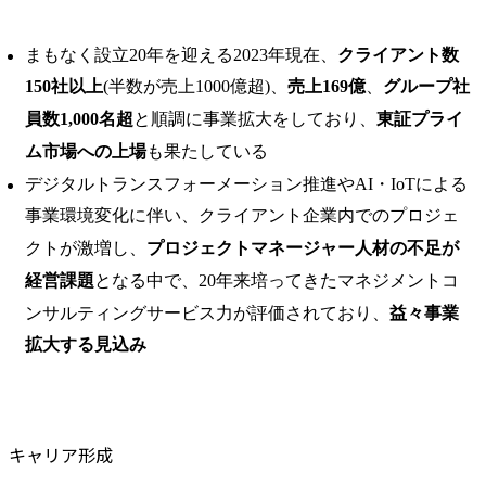
まもなく設立20年を迎える2023年現在、
クライアント数
150社以上
(半数が売上1000億超)、
売上169億
、
グループ社
員数1,000名超
と順調に事業拡大をしており、
東証プライ
ム市場への上場
も果たしている
デジタルトランスフォーメーション推進やAI・IoTによる
事業環境変化に伴い、クライアント企業内でのプロジェ
クトが激増し、
プロジェクトマネージャー人材の不足が
経営課題
となる中で、20年来培ってきたマネジメントコ
ンサルティングサービス力が評価されており、
益々事業
拡大する見込み
キャリア形成