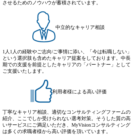
ーションで区切られていない組織です(ワンプール制) ● 海外
させるためのノウハウが蓄積されています。
グ受賞歴多数 あえての未上場であり株主からの圧力がない
より変動 2026年8月7日(金) 16:00 参加予定DTE ① MRS-IMS
事業拠点をシンガポールに設立し、グローバル案件に対応
ため事業創造の自由度が高く、赤字事業でも投資して長期
(旧ITXO-IMS) ② TS&T(旧TS&A) ③ CyberSecurity ④ IES ⑤ I
するコンサルティング体制を構築しています 東京都中央区
的な成長を若手に任せられる環境 対面でのコミュニケーシ
TS-Fukuoka ⑥ AMS-PRD ⑦ AMS-H&PS オンライン (Teams)
八重洲2-2-1 東京ミッドタウン八重洲 八重洲セントラルタワ
ョンメリットを重視するため出社勤務。1日の労働時間平均
ー8階 受動喫煙対策 : 執務室内禁煙、ビル内喫煙室あり WE
中立的なキャリア相談
9.2時間、有休消化率81%(2024年度の年間データ、エンジニ
B 書類選考通過後に、GAB試験に合格している方 ● テクノ
ア組織） 2026年8月22日(土) 10:00～最長16:00 2026年8月10
ロジーコンサルタント ・4年生大学卒業に限る ・大手総合
日(月) 16:00 ※応募者が定員を上回る場合は、厳正なる審査
コンサルティングファームのITコンサル部門におけるコン
の上参加者を決定させていただきます。ご了承ください。
1人1人の経験やご志向/ご事情に添い、「今は転職しない」
サルティング経験5年以上 ● 戦略コンサルタント ・4年生大
● 当日の流れ 受付 → 会社説明会 → 面接(会社説明会終了
という選択肢も含めたキャリア提案をしております。中長
学卒業に限る ・以下のいずれかの実務経験を有する方
後、随時ご案内) ※全てリモートにて実施します。 ※参加
期での支援を前提としたキャリアの「パートナー」として
- MBB及び戦略ファームでのコンサルティング経験2年以
される方に個別に当日の面接案内をお送りいたします。 ※
ご支援いたします。
上 - BIG4のStrategy部門におけるコンサルティング経験2
通常の選考フローと異なり、事前に適性検査をご受検いた
年以上 ● 求める人物像 ・高いコミュニケーション能力をお
だきます。 ● 詳細 デジタルイノベーション事業部でのポジ
持ちの方 ・最新のトレンド・テーマや事例にキャッチアッ
ションサーチになります。 ご経験やスキル、そして適性や
プし、バイタリティーを持ってチャレンジできる方 ・自ら
利用者様による高い評価
志向性に合わせて、以下のいずれかの役割でご活躍いただ
コンサル業界やクライアント動向を把握し、クライアント
きます。 ※本求人はレバテック株式会社の雇用となりま
や自社への提案などに積極的に関わることができる方 ・ス
す。 ※案件によっては客先に出向いての作業も発生しま
ケジューリング(優先順位付け含む)など、ビジネスベーシッ
丁寧なキャリア相談、適切なコンサルティングファームの
す。 ＜ITコンサルタント＞ Webアプリケーション、SaaS系
クスキルが習得できている方
紹介、ここでしか受けられない選考対策。そうした質の高
の領域において、大手・ベンチャー・スタートアップ企業
いサービスにご満足いただき、MyVisionコンサルティング
に対する課題解決支援を行います。 直近の案件では、大規
は多くの求職者様から高い評価を頂いています。
模基幹システムにおける最上流のPoC(概念実証)支援から構