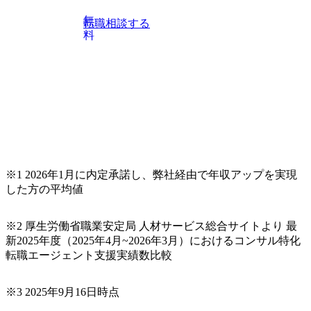
想策定、開発マネジメント支援までを一気通貫で担当して
います。 生成AIなどの最新技術とシステムを活用し、顧客
無
転職相談する
の業務革新と効率化の実現に貢献します。 ＜PL/PM＞ 顧客
料
の要望を深くヒアリングし、企画構想からアジャイル開発
による開発支援までを一気通貫で推進していただきます。
プロジェクト提案・推進の中核として、企画・要件定義か
らテストまでの一連の工程における管理業務に加え、最上
流での現状分析、顧客ヒアリング、戦略策定、技術選定、
品質改善なども推進していただきます。 ＜SE＞ 参画いただ
く案件はプライム案件メインです。 要件定義～設計～開発
～テスト～リリース・リリース後対応まで一気通貫でご担
当いただきます。 参画当初はご経験に応じたフェーズから
※1 2026年1月に内定承諾し、弊社経由で年収アップを実現
ご担当いただき、当社の社員が業務面をサポートしつつ、
した方の平均値
徐々に対応範囲を広げていただきます。 ＜QAエンジニア＞
本質的な品質向上を目的とし、プロジェクトの上流(コンサ
ルティング領域)から参画いただきます。 課題選定から顧客
※2 厚生労働省職業安定局 人材サービス総合サイトより 最
への企画提案、そして実行までを一気通貫で支援していた
新2025年度（2025年4月~2026年3月）におけるコンサル特化
だきます。 アジャイル開発を通じて顧客の要望や提案を柔
転職エージェント支援実績数比較
軟に取り入れながら改善サイクルを回すため、ご自身の提
案がサービスに直接反映されやすく、高い貢献度を実感で
※3 2025年9月16日時点
きます。 ● 勤務地 東京都渋谷区渋谷3丁目6-7 渋谷金王タワ
ー 事業所内禁煙(入居する施設に喫煙専用室あり) ・就業規