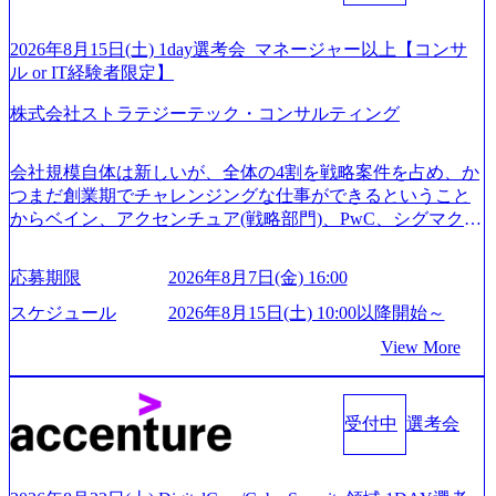
ご応募いただいてもご対応できない可能性がございます ※
弊社がコンサルタント未経験 or IT未経験と判断させていた
だいたご応募者様については、1dayではなく通常選考での
2026年8月15日(土) 1day選考会_マネージャー以上【コンサ
ご案内とさせていただきます ● 面接(1次・最終を一度の面
ル or IT経験者限定】
接で実施) ※面接終了しましたら、後日弊社担当者より結果
株式会社ストラテジーテック・コンサルティング
についてご連絡させていただきます。 ● 一日で最終面接ま
で完了する選考会となります 内定の判断がつかなかった場
合、後日面接や面談のお時間をいただく場合がございます
会社規模自体は新しいが、全体の4割を戦略案件を占め、か
● 面接、条件面談それぞれ最大1時間を想定しております ・
つまだ創業期でチャレンジングな仕事ができるということ
実施前日までに日程およびURLを共有させていただきます
からベイン、アクセンチュア(戦略部門)、PwC、シグマクシ
・面接および条件面談ともに、どの時間開始となってもご
ス、IBM、リッジラインズなど大手ファームからも優秀層
対応いただけるよう、候補者様のご予定をご都合いただけ
が続々ジョインするピュアな戦略を伸ばす新興ファーム。
応募期限
2026年8月7日(金) 16:00
ますと幸いです ※1day選考会のご参加希望の方は、事前に
事業会社機能へ携われる可能性※SaaSプロダクト、地方創
GAB試験を受検いただきます(受験期限は1day選考会実施日
生、メディアなど リモート比率99%、福岡や北海道在中者
スケジュール
2026年8月15日(土) 10:00以降開始～
の3日前まで)。 ※ただし、30代以上のコンサルファーム経
もいて働きやすい環境※コンサルクラスから 製造業、金融
View More
験3年以上の方はGAB受検免除、書類選考のみ。 書類選考
業、通信業界に強みがあり、ヘルスケアな業界は広げてい
通過後に、GAB試験に合格している方へ1day選考会当日の
く予定 インセンティブ支給という他社にはない制度 ワンプ
ご案内をさせていただきます。 急速なグローバル化により
ール制を敷く、柔軟な組織 2026年8月15日(土) 10:00以降開
既存事業では成長戦略を描く事が困難になった大手企業を
受付中
選考会
始～ 2026年8月7日(金) 16:00 ※枠が限られておりますので、
サポートするため、新規事業立案や既存事業のトランスフ
ご応募いただいてもご対応できない可能性がございます ※
ォーメーション戦略を中心にコンサルティングサポートい
コンサルタント未経験 or IT未経験と判断させていただいた
たします。 (1)既存または新規大手事業会社から依頼された