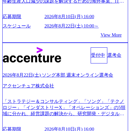
年齢生産人口減少の課題を解決するための海外事業、IT事
業、医療・介護事業、若手キャリア、新規事業といった40
以上の事業を展開する オールインハウスの組織体制をとっ
応募期限
2026年8月10日(月) 16:00
ており社内で新しい事業開発などの人員調達できる 独立資
本経営をとっており、事業創造の自由度が高い https://storag
スケジュール
2026年8月22日(土) 10:00～
e.googleapis.com/our-vision-production.appspot.com/public/image
View More
s/20240925162633_7242d0de-3e54-4f03-b076-00318d5c0dff_120
0x644.webp レバレジーズ株式会社 会社説明資料 (https://spea
kerdeck.com/leverages/leverages-hui-she-shao-jie-zi-liao-zhong-tu-
cai-yong-xiang-ke) 「働く人」「事業・サービス」「カルチャ
受付中
選考会
ー」など、レバレジーズのリアルを取り上げています！ (htt
ps://melev.leverages.jp/) レバレジーズグローバル、大分県より
「外国人留学生等受入環境整備事業委託業務」を受託 (http
2026年8月22日(土) ソング本部 週末オンライン選考会
s://prtimes.jp/main/html/rd/p/000000612.000010591.html) レバレ
ジーズ、モチベーション管理システム「NALYSYS」リリー
アクセンチュア株式会社
ス (https://prtimes.jp/main/html/rd/p/000000622.000010591.html) Y
ouTube（【公式】レバレジーズCh） (https://www.youtube.co
「ストラテジー＆コンサルティング」「ソング」「テクノ
m/@leveragesCh) レバレジーズで活躍するメンバー紹介！〜
ロジー」「インダストリーX」「オペレーションズ」の5領
管理職種編 〜 (https://www.youtube.com/watch?v=RETwZKac2
域に分かれ、経営課題の解決から、研究開発・デジタル・
UI) レバレジーズで活躍するメンバー紹介！〜 営業職種編
マーケティング・ITシステムの導入など、コンサルティン
〜 (https://www.youtube.com/watch?v=XJ7Eam0onXA) 創業以
グ領域からその実行的側面であるITサービスの提供まで一
来黒字を維持し、急成長中でありながら安定した事業を展
応募期限
2026年8月10日(月) 16:00