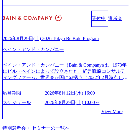
確実な実現と社会的価値及び経済的価値の追求にも貢献 NE
ア組織） 2026年8月22日(土) 10:00～最長16:00 2026年8月10
ジュアリー製品のパーソナライゼーション (https://www.acce
Cとの戦略的資本提携も実現して、現在はNECのグループ会
日(月) 16:00 ※応募者が定員を上回る場合は、厳正なる審査
nture.com/jp-ja/case-studies/song/prada-luxury-product-customizati
社であり、戦略、業務改革、IT、組織・人事、アウトソー
の上参加者を決定させていただきます。ご了承ください。
on) 大正製薬：ITカーブアウト支援 (https://www.accenture.co
受付中
選考会
シングなどの専門知識と、豊富な経験を持つ約6,000名を超
● 当日の流れ 受付 → 会社説明会 → 面接(会社説明会終了
m/jp-ja/case-studies/consulting/taisho-pharmaceutical)（ストラテ
えるプロフェッショナルを有する 金融、製造、流通、エネ
後、随時ご案内) ※全てリモートにて実施します。 ※参加
ジー & コンサルティング） ソフトバンク：初のオンライン
ルギー、情報通信、公共事業など幅広い分野をクライアン
される方に個別に当日の面接案内をお送りいたします。 ※
開催「SoftBank World 2020」でマーケ＆営業のDX実現 (http
トとしている SAP領域においては日本市場No.1を誇り、全
通常の選考フローと異なり、事前に適性検査をご受検いた
2026年8月29日(土) 2026 Tokyo Be Bold Program
s://www.accenture.com/jp-ja/case-studies/communications-media/so
世界で6,400件以上、日本国内で企業最多の5,399件のSAP認
だきます。 ● 詳細 デジタルイノベーション事業部でのポジ
ftbank)（通信） 経済産業省：事業者の申請手続きを電子化
ベイン・アンド・カンパニー
定コンサルタント資格を取得している また、日本国内企業
ションサーチになります。 ご経験やスキル、そして適性や
する「保安ネット」を構築。省庁DXの先進事例を実現 (http
として最多の3,200件のSAP S/4HANA®認定コンサルタント
志向性に合わせて、以下のいずれかの役割でご活躍いただ
s://www.accenture.com/jp-ja/case-studies/public-service/meti-indust
資格も保有、さまざまな業界・業種でのプロジェクト実績
きます。 ※本求人はレバテック株式会社の雇用となりま
ry-safety-network)（公共サービス） カルビー：SAP HANAの
ベイン・アンド・カンパニー（Bain & Company)は、1973年
と蓄積されたノウハウを基に独自の方法論やテンプレート
す。 ※案件によっては客先に出向いての作業も発生しま
導入で基幹システムを刷新 (https://www.accenture.com/jp-ja/ca
にビル・ベインによって設立された、経営戦略コンサルテ
を開発し、それらを活用してお客様に最適なSAPコンサル
す。 ＜ITコンサルタント＞ Webアプリケーション、SaaS系
se-studies/consumer-goods-services/calbee)（消費財・サービ
ィングファーム。世界38か国に63拠点（2022年2月時点）、
ティングサービスを提供する https://storage.googleapis.com/our
の領域において、大手・ベンチャー・スタートアップ企業
ス） 世界49カ国に約73万人以上（2024年5月時点）の社員を
東京オフィスは1982年に開設。 「コンサルタントがクライ
-vision-production.appspot.com/public/images/20240925132728_9
に対する課題解決支援を行います。 直近の案件では、大規
擁し、世界120以上の国の企業を顧客に売上641億ドルを誇
アントにお届けするのは単なるレポートではなく、『結
96dc8f2-7d54-42b9-a7ae-8c532c52d3d8_1200x678.webp アビー
応募期限
2026年8月12日(水) 16:00
模基幹システムにおける最上流のPoC(概念実証)支援から構
る 日本では2.3万人以上の従業員を擁しており(会計系BIG4
果』である。」この原則のもと、ベインは1973年に創業さ
ムコンサルティング会社資料 (https://www.abeam.com/content/
想策定、開発マネジメント支援までを一気通貫で担当して
を上回る規模感)、営業利益率も約15％と驚異的な数字とな
れた。クライアントが不確かな未来の中、競争に勝てるよ
スケジュール
2026年8月29日(土) 10:00～
dam/abeam/jp/ja/about/company/ABeamConsultingCompanyProfil
います。 生成AIなどの最新技術とシステムを活用し、顧客
っている、売上・従業員数共にこの8年間で4倍近くの成長
う、カスタマイズされた戦略を策定し、クライアントと共
e_jpn_4.pdf) 『SAP AWARD OF EXCELLENCE 2024』にお
View More
の業務革新と効率化の実現に貢献します。 ＜PL/PM＞ 顧客
を遂げていることから、今後も高い成長が見込まれる 多く
に、提言を具体的な行動に落とし込んでいる。 徹底した
いて優秀賞「プロジェクト・アワード」を受賞 (https://prtime
の要望を深くヒアリングし、企画構想からアジャイル開発
の技術者を抱えており、アビームコンサルティングに続い
「結果主義」を標榜。クライアントのフルポテンシャル実
s.jp/main/html/rd/p/000000010.000123981.html) アビームコンサ
による開発支援までを一気通貫で推進していただきます。
て日本国内2番目にSAP認定コンサルタント制度の有資格者
現を目標に、具体的に目に見える成果を出すことを信条と
特別選考会・ セミナーの一覧へ
ルティング、社員の健康改善を支援 食事・睡眠など可視
プロジェクト提案・推進の中核として、企画・要件定義か
数が多く、特にIT領域に強みを持つ グローバルのポジショ