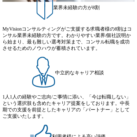
文化理解や女性の活躍推進などの取り組み、また、フレッ
工程の経験 ・サブリーダー以上のマネジメント経験 ・お客
致します。 「未経験では難しいのではないか」、「実際女
業界未経験の方が8割
クス制度やフリーロケーション制度、フルリモート制度な
様との折衝経験、交渉経験 ・組織課題に対して主体的に業
性はどのように活躍をしているのか」、「ケース面接の経
どの多様な働き方をサポートする制度が整備されている 202
務改善に取り組まれたご経験 ・アジャイル/スクラムへの興
験がなく対策の仕方が知りたい」などのお声をたくさんい
6年8月23日(日) 9:00～18:00終了 2026年8月12日(水) 16:00 202
味関心 ● 求める人物像 ・リーダーシップが取れる方/一人称
ただいているため、今回のプログラムでは現役の面接官と
6年8月23日(日)にSustainable SCM SU 1day選考会を開催いた
MyVisionコンサルティングがご支援する求職者様の8割はコ
で主体的に動ける方 ・年齢にこだわらず、アドバイスを素
食事などのカジュアルな交流、実際のプロジェクトのケー
します。 当SUは「GlobalでのSCM構築」や「物流・調達コ
ンサル業界未経験の方です。わかりやすい業界/個社説明か
直に受け取れる方 ・推進力のある方
ススタディ、1対1の模擬面接等、複数のセッションを約1か
ストの構造改革」といった伝統的なテーマに留まらずクラ
ら始まり、最も難しい選考対策まで、コンサル転職を成功
月の期間に渡り行い、選考にご参加いただきます。コンサ
イアントがこれから取組むべき「グリーントランスフォー
させるためのノウハウが蓄積されています。
ルタント未経験の方でも、戦略コンサルタントの具体的な
メーション」、「サーキュラーエコノミー(循環経済)」とい
仕事内容からお話をさせていただきますので、戦略コンサ
った社会課題やテーマに対して、グローバル知見と最新の
ルティングにご興味をお持ちの方は、この機会にぜひご応
事例などを基に企業の構造改革と社会価値の創造の取り組
募ください。 ● 応募後のフロー ・書類選考後、対象者の方
みを行うプロフェッショナルチームです。 今回1day選考対
中立的なキャリア相談
にはWebテストを8月20日までに受験いただきます ・8月21
象となるポジションは下記となります。 ・コンサルタント
日までにプログラム参加者をご案内します ・初回プログラ
(調達改革・設備O&M)【SCS SU】 ・コンサルタント(ECM/
ム : 8月29日(土)10:00～13:30 @ベイン東京オフィス(六本木)
SCM構想・PLM/MES改革)【SSC SU】 ・コンサルタント(物
・プログラム期間中はコンサルタントとの食事会、プロジ
1人1人の経験やご志向/ご事情に添い、「今は転職しない」
流改革/需給プロセス改革)【SSC SU】 ・SCM/ECMデータ・
ェクトのご紹介、ケースワークショップなどを実施します
という選択肢も含めたキャリア提案をしております。中長
プロセス分析・AI活用_Sustainable SCM Strategy Unit(Strategy
・10月17日(土)開催の選考会にて採用面接を実施する予定で
期での支援を前提としたキャリアの「パートナー」として
Consultant職)≪東京・大阪≫ ・コンサルタント(SCS SUオー
す ※ご都合が合わない方は別途調整いたします 初回プロ
ご支援いたします。
プンポジション)【SCS SU】 ※当日は全体での会社説明な
グラム : ベイン東京オフィス(六本木) ※イベントによりオン
どはなく、個別選考のみの実施を予定しています ※1名あた
ラインまたはオフラインの実施 ※東京オフィスのみのご応
りの拘束時間は1時間～最大2時間半程度を想定しています
募となります。他オフィス希望を含めたご応募はお受けい
※1次面接と最終面接の間をなるべく空けないよう調整して
利用者様による高い評価