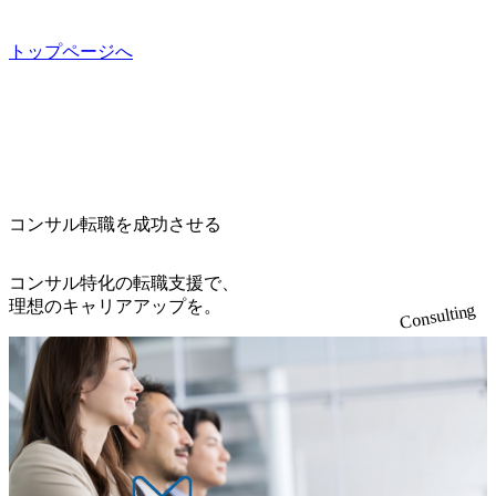
して、全社戦略やトランスフォーメーション案件を多く扱
化 (https://www.nikkan.co.jp/articles/view/00694812) “失われた3
らテストまでの一連の工程における管理業務に加え、最上
ンに自由に応募できる社内の転職ツール「キャリアズ・マ
っている ベインの社風を体現するものとして「True North」
0年”をアビームの｢人的資本経営｣で取り戻したい (https://ww
流での現状分析、顧客ヒアリング、戦略策定、技術選定、
ーケットプレイス」が存在し、本ツールを活用で上司の引
（真北）という言葉がよくつかわれる。針が少し東に傾い
トップページへ
w.businessinsider.jp/post-283587) アサヒグループホールディン
品質改善なども推進していただきます。 ＜SE＞ 参画いただ
き留めを受けずに移動が可能である（異動者は年間約1,000
て見えるTrue Northとは磁北ではなく真北、風説や思い込み
グスのESG価値の可視化を支援 「インパクト加重会計」
く案件はプライム案件メインです。 要件定義～設計～開発
名） 残業時間や有休取得率など約10項目を数値化すること
による一見正しい答えや、単に理論的に正しいが実行不可
を用いて非財務活動の社会的インパクトを算出 (https://prtime
～テスト～リリース・リリース後対応まで一気通貫でご担
で、実行前後で離職率を半減させることに成功した 18時以
能な答えではなく、企業と社会の最大価値を追求した本当
s.jp/main/html/rd/p/000000015.000123981.html) NECから独立し
当いただきます。 参画当初はご経験に応じたフェーズから
降の会議を原則禁止としているほか、在宅勤務制度の全社
の答えを提供したい、というベインのコンサルティングに
て20年近く成長を続けており、2022年3月期の連結売上高は
ご担当いただき、当社の社員が業務面をサポートしつつ、
展開、ハラスメント抑止に向けた研修の拡充、社外窓口設
おける信念であり、カルチャーにもなっている。 海外オフ
991億円、1,000億円突破が目前となった 2023年4月1日時点
徐々に対応範囲を広げていただきます。 ＜QAエンジニア＞
置など徹底的な仕組み化を推進する 育休取得率は男性6
ィスとの連携が多く、海外プロジェクトへのアサインや海
でグループ従業員数は7523人と、国内でも有数の規模のコ
本質的な品質向上を目的とし、プロジェクトの上流(コンサ
5%、女性100%と全国平均を上回る実績を持ち、女性の管理
外オフィスへのトランスファー制度などが充実している。
ンサルティング会社となり、今後も成長性が大きくみられ
コンサル転職を成功させる
ルティング領域)から参画いただきます。 課題選定から顧客
職率も21.8%（2023年12月時点）とフレキシブルな働き方を
東京オフィスに来るグローバルメンバーも多く、グローバ
る 日本企業的な柔らかい雰囲気が特徴的で、従業員方の人
への企画提案、そして実行までを一気通貫で支援していた
提供 2026年8月22日(土) 面接枠 ①10時開始、②11時開始、
ル・ワンチームで活動している。プロボノ活動にも力を入
柄の良さや未経験者への充実したオンボーディング支援(入
だきます。 アジャイル開発を通じて顧客の要望や提案を柔
③12時開始 2026年8月10日(月) 16:00 各回50分程度を想定 オ
コンサル特化の転職支援で、
れており、これまで多くのNPO・NGOなどの非営利団体に
社時に10日間の間みっちりとコンサルの基礎を支援)を魅力
軟に取り入れながら改善サイクルを回すため、ご自身の提
ンライン 書類選考通過者
理想のキャリアアップを。
無償でコンサルティングを提供している。 2026年8月29日
Consulting
に感じ、他Big4ではなくアビームを選ぶ方も多数 アビーム
案がサービスに直接反映されやすく、高い貢献度を実感で
(土) の対面Kick-offイベントを皮切りに1か月程度のプログラ
といえばSAPをはじめとしたシステム、とイメージされる
きます。 ● 勤務地 東京都渋谷区渋谷3丁目6-7 渋谷金王タワ
ム ※初回プログラム : 8月29日(土)10:00～13:30 2026年8月12
こともあるが実態としては経営戦略策定や新規事業立案な
ー 事業所内禁煙(入居する施設に喫煙専用室あり) ・就業規
日(水) 16:00 Bain & Company Tokyoでは、「Tokyo Be Bold Pr
どのトップラインを上げるための戦略案件も多く存在 特に
則により就業時間内の喫煙を全面的に禁止 ・禁煙サポート
ogram (女性候補者向け選考支援プログラム)」を実施いたし
スポーツ&エンターテイメント領域ではBig4に先んじて注力
制度あり オンライン ● 必須要件 以下いずれかのご経験をお
ます。クライアントに斬新なソリューションを提供し、複
し、業界内で大きな存在感を誇る 社員の多様化する生活ス
持ちの方 ・システム・ソフトウェア開発経験3年以上 ・要
雑な経営課題を解決するために、チームのダイバーシティ
タイルやライフイベントに対応した働きやすい職場環境を
件定義～基本設計など上流経験2年以上 ・PMO経験2年以上
は欠かせません。是非、ユニークな視点と高い志を持つ女
実現するため、さまざまなサポート制度を導入している 多
● 歓迎要件 ・要件定義から詳細設計までのいずれかの上流
性の皆様に多数ご参画頂きたいと考え、プログラムを開催