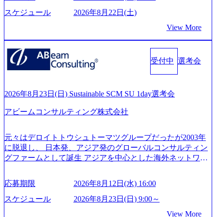
貫して支援する総合系・IT系ファームである あらゆる産業
開し、高い安定性を持つ企業へと成長している 10年後に1兆
において非常に良質な顧客基盤を築いており、Fortune Globa
スケジュール
2026年8月22日(土)
円を目指す日本にもなかなかないメガベンチャー。創業か
l 500社の80％以上の企業をクライアントとして抱えている
ら黒字経営。年間130%成長 https://storage.googleapis.com/our-
View More
手掛けたプロジェクトは「ファーストリテイリングにおけ
vision-production.appspot.com/public/images/20251030164405_5c
るグローバル化」「資生堂グループのDX化支援」「ヴィヴ
527843-d227-4df8-b86c-5587f843fdf6_1200x471.webp https://stor
age.googleapis.com/our-vision-production.appspot.com/public/imag
ィアン・ウエストウッドの製品開発」など多岐にわたる コ
es/20251030164946_dc0888f6-0539-4887-84d7-34c8d8544226_1
受付中
選考会
ンサルティング活動のみならず、2021年にはKDDIと合弁会
200x666.webp 年間100億円規模の投資の元、10以上もの新規
社「ARISE analytics」を設立し、人工知能とデータアナリテ
事業を立ち上げているため様々な業界を経験することが可
ィクス技術で新たなイノベーションを創出する活動や、デ
能 社内転職が活発であり、多様なスキルを1社で身に着ける
ジタル人材育成の支援も盛んに行う 採用資料 (https://www.ac
2026年8月23日(日) Sustainable SCM SU 1day選考会
ことが可能 事業開発・運用を内包かする「オールインハウ
centure.com/content/dam/accenture/final/accenture-com/document-
ス」型の組織体。社内スカウトや社内公募制度を用いて主
アビームコンサルティング株式会社
2/Accenture-Recruiting-Brochure.pdf#zoom=50) 女性の活躍につ
体的かつ柔軟なキャリア形成が可能。 https://storage.googleap
いて (https://www.accenture.com/content/dam/accenture/final/caree
is.com/our-vision-production.appspot.com/public/images/20251030
rs/corporate/document/women-brochure.pdf#zoom=50) 社員発信
元々はデロイトトウシュトーマツグループだったが2003年
165942_70f09968-1b27-43e6-b849-1cd107c4f488_1200x698.web
のキャリアブログ (https://www.accenture.com/jp-ja/blogs/japan-
に脱退し、 日本発、アジア発のグローバルコンサルティン
p ## 働き方／WLB／待遇 内装8億円超のかっこいいオフィ
careers-blog) 江川社長が語る「105点経営」 (https://business.ni
グファームとして誕生 アジアを中心とした海外ネットワー
スがあり、 働き甲斐のあるランキング、新卒注目ランキン
kkei.com/atcl/gen/19/00604/021600008/) 規模拡大で成功する理
クを通じ、各国や地域に即したグローバル・サービスを提
グ受賞歴多数 あえての未上場であり株主からの圧力がない
由【コンサル業界俯瞰マップ】 (https://diamond.jp/articles/-/34
供している日系最大級の総合コンサルティングファーム
ため事業創造の自由度が高く、赤字事業でも投資して長期
6218) 大手広告代理店出身者などマーケティングのトップ人
応募期限
2026年8月12日(水) 16:00
『Build Beyond As One ®.』をブランドメッセージに掲げ、
的な成長を若手に任せられる環境 対面でのコミュニケーシ
材が集結するワケ (https://markezine.jp/article/detail/45446) エン
企業や組織の変革を通じて社会や産業の課題を解決し、未
ョンメリットを重視するため出社勤務。1日の労働時間平均
スケジュール
2026年8月23日(日) 9:00～
ジニアからコンサルタントへ。会社に入って、何が変わっ
来のありたい姿を実現するとともに、クライアント変革の
9.2時間、有休消化率81%(2024年度の年間データ、エンジニ
た？ (https://www.businessinsider.jp/post-288838) プラダ：ラグ
View More