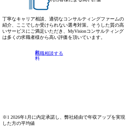
たしかねますのでご了承ください ● フルタイムでの職務経
おりますが、調整が叶わないケースもございます オンライ
歴を2年以上お持ちの方で、東京オフィスのコンサルタント
ン 書類選考通過者
ポジションに応募意思がある方 ● 英語・日本語ともにビジ
丁寧なキャリア相談、適切なコンサルティングファームの
ネスレベルの方 ※日本語が母国語でない方は日本語能力
紹介、ここでしか受けられない選考対策。そうした質の高
試験N1またはそれ相当の上級レベルの日本語力(会話・読解
いサービスにご満足いただき、MyVisionコンサルティング
力)
は多くの求職者様から高い評価を頂いています。
無
転職相談する
料
※1 2026年1月に内定承諾し、弊社経由で年収アップを実現
した方の平均値