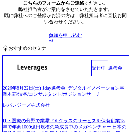
こちらのフォームからご連絡
ください。
弊社担当者がご案内をさせていただきます。
既に弊社へのご登録がお済の方は、弊社担当者に直接お問
い合わせください。
参加を申し込む
無
料
おすすめのセミナー
受付中
選考会
2026年8月22日(土) 1day選考会_デジタルイノベーション事
業本部/渋谷/コンサルタント/ポジションサーチ
レバレジーズ株式会社
IT・医療の分野で業界TOPクラスのサービスを保有創業18
年で年商1000億円規模の急成長中のメガベンチャー 日本の