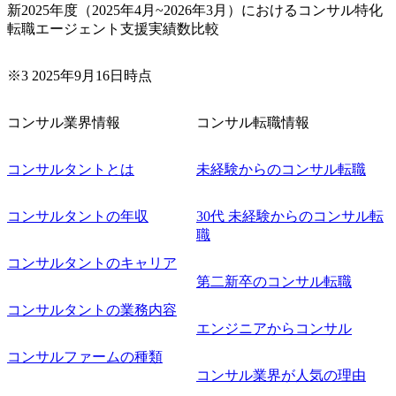
への企画提案、そして実行までを一気通貫で支援していた
新2025年度（2025年4月~2026年3月）におけるコンサル特化
だきます。 アジャイル開発を通じて顧客の要望や提案を柔
転職エージェント支援実績数比較
軟に取り入れながら改善サイクルを回すため、ご自身の提
案がサービスに直接反映されやすく、高い貢献度を実感で
※3 2025年9月16日時点
きます。 ● 勤務地 東京都渋谷区渋谷3丁目6-7 渋谷金王タワ
ー 事業所内禁煙(入居する施設に喫煙専用室あり) ・就業規
則により就業時間内の喫煙を全面的に禁止 ・禁煙サポート
コンサル業界情報
コンサル転職情報
制度あり オンライン ● 必須要件 以下いずれかのご経験をお
持ちの方 ・システム・ソフトウェア開発経験3年以上 ・要
コンサルタントとは
未経験からのコンサル転職
件定義～基本設計など上流経験2年以上 ・PMO経験2年以上
● 歓迎要件 ・要件定義から詳細設計までのいずれかの上流
工程の経験 ・サブリーダー以上のマネジメント経験 ・お客
コンサルタントの年収
30代 未経験からのコンサル転
様との折衝経験、交渉経験 ・組織課題に対して主体的に業
職
務改善に取り組まれたご経験 ・アジャイル/スクラムへの興
コンサルタントのキャリア
味関心 ● 求める人物像 ・リーダーシップが取れる方/一人称
で主体的に動ける方 ・年齢にこだわらず、アドバイスを素
第二新卒のコンサル転職
直に受け取れる方 ・推進力のある方
コンサルタントの業務内容
エンジニアからコンサル
コンサルファームの種類
コンサル業界が人気の理由