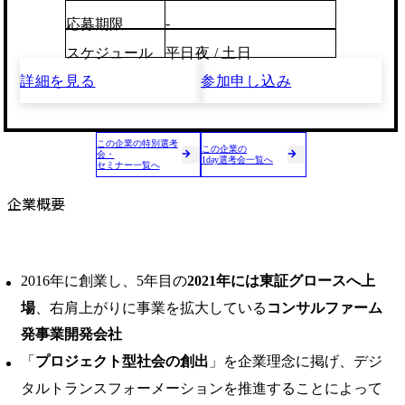
-
応募期限
スケジュール
平日夜 / 土日
詳細を見る
参加申し込み
この企業の特別選考
この企業の
会・
1day選考会一覧へ
セミナー一覧へ
企業概要
2016年に創業し、5年目の
2021年には東証グロースへ上
場
、右肩上がりに事業を拡大している
コンサルファーム
発事業開発会社
「
プロジェクト型社会の創出
」を企業理念に掲げ、デジ
タルトランスフォーメーションを推進することによって