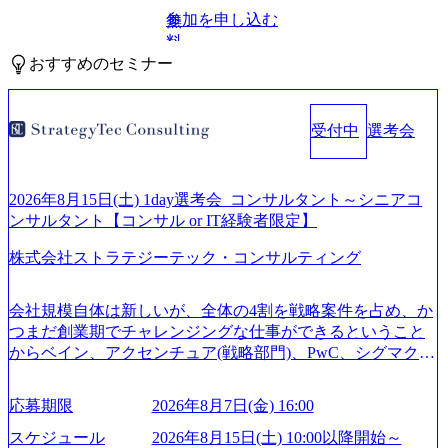
参加を申し込む
無
料
おすすめのセミナー
受付中
選考会
2026年8月15日(土) 1day選考会_コンサルタント～シニアコ
ンサルタント【コンサル or IT経験者限定】
株式会社ストラテジーテック・コンサルティング
会社規模自体は新しいが、全体の4割を戦略案件を占め、か
つまだ創業期でチャレンジングな仕事ができるということ
からベイン、アクセンチュア(戦略部門)、PwC、シグマクシ
ス、IBM、リッジラインズなど大手ファームからも優秀層
が続々ジョインするピュアな戦略を伸ばす新興ファーム。
応募期限
2026年8月7日(金) 16:00
事業会社機能へ携われる可能性※SaaSプロダクト、地方創
生、メディアなど リモート比率99%、福岡や北海道在中者
スケジュール
2026年8月15日(土) 10:00以降開始～