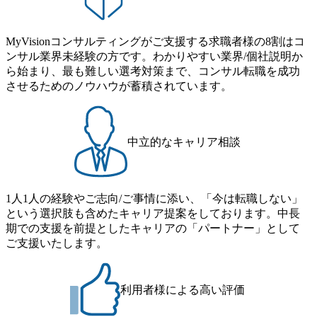
ス」型の組織体。社内スカウトや社内公募制度を用いて主
降の会議を原則禁止としているほか、在宅勤務制度の全社
タントとしての経験を活かしながら自らプロダクト開発や
体的かつ柔軟なキャリア形成が可能。 https://storage.googleap
展開、ハラスメント抑止に向けた研修の拡充、社外窓口設
自社の業務改善ができます。(希望者のみとなります) ● BIG
is.com/our-vision-production.appspot.com/public/images/20251030
置など徹底的な仕組み化を推進する 育休取得率は男性6
4・アクセンチュアをはじめとした大手外資系コンサルファ
MyVisionコンサルティングがご支援する求職者様の8割はコ
165942_70f09968-1b27-43e6-b849-1cd107c4f488_1200x698.web
5%、女性100%と全国平均を上回る実績を持ち、女性の管理
ーム出身者が多く集まっています ● 平均年齢は35歳で、幅
ンサル業界未経験の方です。わかりやすい業界/個社説明か
p ## 働き方／WLB／待遇 内装8億円超のかっこいいオフィ
職率も21.8%（2023年12月時点）とフレキシブルな働き方を
広い年齢の方が活躍しています ● インダストリー・ソリュ
ら始まり、最も難しい選考対策まで、コンサル転職を成功
スがあり、 働き甲斐のあるランキング、新卒注目ランキン
提供 2026年8月22日(土) 9:00～19:30頃 ※選考会参加人数に
ーションで区切られていない組織です(ワンプール制) ● 海外
させるためのノウハウが蓄積されています。
グ受賞歴多数 あえての未上場であり株主からの圧力がない
より変動 2026年8月7日(金) 16:00 参加予定DTE ① MRS-IMS
事業拠点をシンガポールに設立し、グローバル案件に対応
ため事業創造の自由度が高く、赤字事業でも投資して長期
(旧ITXO-IMS) ② TS&T(旧TS&A) ③ CyberSecurity ④ IES ⑤ I
するコンサルティング体制を構築しています 東京都中央区
的な成長を若手に任せられる環境 対面でのコミュニケーシ
TS-Fukuoka ⑥ AMS-PRD ⑦ AMS-H&PS オンライン (Teams)
八重洲2-2-1 東京ミッドタウン八重洲 八重洲セントラルタワ
ョンメリットを重視するため出社勤務。1日の労働時間平均
ー8階 受動喫煙対策 : 執務室内禁煙、ビル内喫煙室あり WE
中立的なキャリア相談
9.2時間、有休消化率81%(2024年度の年間データ、エンジニ
B 書類選考通過後に、GAB試験に合格している方 ● テクノ
ア組織） 2026年8月22日(土) 10:00～最長16:00 2026年8月10
ロジーコンサルタント ・4年生大学卒業に限る ・大手総合
日(月) 16:00 ※応募者が定員を上回る場合は、厳正なる審査
コンサルティングファームのITコンサル部門におけるコン
の上参加者を決定させていただきます。ご了承ください。
1人1人の経験やご志向/ご事情に添い、「今は転職しない」
サルティング経験5年以上 ● 戦略コンサルタント ・4年生大
● 当日の流れ 受付 → 会社説明会 → 面接(会社説明会終了
という選択肢も含めたキャリア提案をしております。中長
学卒業に限る ・以下のいずれかの実務経験を有する方
後、随時ご案内) ※全てリモートにて実施します。 ※参加
期での支援を前提としたキャリアの「パートナー」として
- MBB及び戦略ファームでのコンサルティング経験2年以
される方に個別に当日の面接案内をお送りいたします。 ※
ご支援いたします。
上 - BIG4のStrategy部門におけるコンサルティング経験2
通常の選考フローと異なり、事前に適性検査をご受検いた
年以上 ● 求める人物像 ・高いコミュニケーション能力をお
だきます。 ● 詳細 デジタルイノベーション事業部でのポジ
持ちの方 ・最新のトレンド・テーマや事例にキャッチアッ
ションサーチになります。 ご経験やスキル、そして適性や
プし、バイタリティーを持ってチャレンジできる方 ・自ら
利用者様による高い評価
志向性に合わせて、以下のいずれかの役割でご活躍いただ
コンサル業界やクライアント動向を把握し、クライアント
きます。 ※本求人はレバテック株式会社の雇用となりま