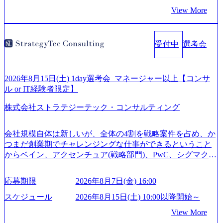
もいて働きやすい環境※コンサルクラスから 製造業、金融
View More
業、通信業界に強みがあり、ヘルスケアな業界は広げてい
く予定 インセンティブ支給という他社にはない制度 ワンプ
ール制を敷く、柔軟な組織 2026年8月15日(土) 10:00以降開
受付中
選考会
始～ 2026年8月7日(金) 16:00 ※枠が限られておりますので、
ご応募いただいてもご対応できない可能性がございます ※
弊社がコンサルタント未経験 or IT未経験と判断させていた
だいたご応募者様については、1dayではなく通常選考での
2026年8月15日(土) 1day選考会_マネージャー以上【コンサ
ご案内とさせていただきます ● 面接(1次・最終を一度の面
ル or IT経験者限定】
接で実施) ※面接終了しましたら、後日弊社担当者より結果
株式会社ストラテジーテック・コンサルティング
についてご連絡させていただきます。 ● 一日で最終面接ま
で完了する選考会となります 内定の判断がつかなかった場
合、後日面接や面談のお時間をいただく場合がございます
会社規模自体は新しいが、全体の4割を戦略案件を占め、か
● 面接、条件面談それぞれ最大1時間を想定しております ・
つまだ創業期でチャレンジングな仕事ができるということ
実施前日までに日程およびURLを共有させていただきます
からベイン、アクセンチュア(戦略部門)、PwC、シグマクシ
・面接および条件面談ともに、どの時間開始となってもご
ス、IBM、リッジラインズなど大手ファームからも優秀層
対応いただけるよう、候補者様のご予定をご都合いただけ
が続々ジョインするピュアな戦略を伸ばす新興ファーム。
応募期限
2026年8月7日(金) 16:00
ますと幸いです ※1day選考会のご参加希望の方は、事前に
事業会社機能へ携われる可能性※SaaSプロダクト、地方創
GAB試験を受検いただきます(受験期限は1day選考会実施日
生、メディアなど リモート比率99%、福岡や北海道在中者
スケジュール
2026年8月15日(土) 10:00以降開始～
の3日前まで)。 ※ただし、30代以上のコンサルファーム経
もいて働きやすい環境※コンサルクラスから 製造業、金融
View More
験3年以上の方はGAB受検免除、書類選考のみ。 書類選考
業、通信業界に強みがあり、ヘルスケアな業界は広げてい