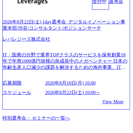
業では成長戦略を描く事が困難になった大手企業をサポー
受付中
選考会
ンサルティング活動のみならず、2021年にはKDDIと合弁会
アコンサルタント プロジェクトメンバーとしてプロジェク
トするため、新規事業立案や既存事業のトランスフォーメ
社「ARISE analytics」を設立し、人工知能とデータアナリテ
トの一領域を担う。主な作業としては、As-Is分析、仮説構
ーション戦略を中心にコンサルティングサポートいたしま
ィクス技術で新たなイノベーションを創出する活動や、デ
築や施策立案、クライアントの上位層向けの報告資料・デ
す。 (1)既存または新規大手事業会社から依頼された「経営
ジタル人材育成の支援も盛んに行う 採用資料 (https://www.ac
2026年8月22日(土) 1day選考会_デジタルイノベーション事
ィスカッションペ ーパーの作成などを担当。 ● 裁量権 弊社
戦略」等のコンサルティング支援を行います。クライアン
centure.com/content/dam/accenture/final/accenture-com/document-
業本部/渋谷/コンサルタント/ポジションサーチ
は2019年11月に設立され、成長期といわれるフェーズにあ
トは各業界上位5社をターゲットとし、特にCXOクラスから
2/Accenture-Recruiting-Brochure.pdf#zoom=50) 女性の活躍につ
ります。 事業・組織を拡大していく時期のため、メンバー
「新規事業戦略」「既存事業のトランスフォーメーショ
レバレジーズ株式会社
いて (https://www.accenture.com/content/dam/accenture/final/caree
や組織がスケールしていく過程を体感できます。 また、希
ン」の依頼を多数いただいています。 (2)「SIerやPMO支援
rs/corporate/document/women-brochure.pdf#zoom=50) 社員発信
望者はパートナー以外でも大手役員の方へのセールスにも
を積極的に獲得しない」、弊社がプライムである「戦略」
のキャリアブログ (https://www.accenture.com/jp-ja/blogs/japan-
参加できる環境です。 自ら案件を取り、プロジェクト体制
IT・医療の分野で業界TOPクラスのサービスを保有創業18
案件をメインとしたコンサルティングを行います ＜プロジ
careers-blog) 江川社長が語る「105点経営」 (https://business.ni
を作っていくことも可能です。 ● 事業会社機能にも携われ
年で年商1000億円規模の急成長中のメガベンチャー 日本の
ェクト一部抜粋＞ ・海外事業(新規・既存)事業のビジネス
kkei.com/atcl/gen/19/00604/021600008/) 規模拡大で成功する理
る 弊社にはコンサルティング事業以外にもSaaSプロダク
年齢生産人口減少の課題を解決するための海外事業、IT事
モデル検討支援 ・金融領域におけるAIを活用した事業戦略
由【コンサル業界俯瞰マップ】 (https://diamond.jp/articles/-/34
ト・メディア・地方創生事業があるため、上記事業に携わ
業、医療・介護事業、若手キャリア、新規事業といった40
検討支援 ・新規ICT事業戦略策定支援 ・スマートシティ領
6218) 大手広告代理店出身者などマーケティングのトップ人
ることも可能です。コンサルタントとしての経験を活かし
以上の事業を展開する オールインハウスの組織体制をとっ
域における地域活性アプリ企画支援及び実行支援 ・ロボテ
材が集結するワケ (https://markezine.jp/article/detail/45446) エン
応募期限
2026年8月10日(月) 16:00
ながら自らプロダクト開発や自社の業務改善ができます。
ており社内で新しい事業開発などの人員調達できる 独立資
ィクスソリューションを活用した事業戦略策定及び営業支
ジニアからコンサルタントへ。会社に入って、何が変わっ
(希望者のみとなります) ● BIG4・アクセンチュアをはじめ
本経営をとっており、事業創造の自由度が高い https://storag
スケジュール
2026年8月22日(土) 10:00～
援 ※その他新規事業や既存デジタルトランスフォーメーシ
た？ (https://www.businessinsider.jp/post-288838) プラダ：ラグ
e.googleapis.com/our-vision-production.appspot.com/public/image
とした大手外資系コンサルファーム出身者が多く集まって
ョンの案件が多数 ● マネージャー プロジェクトの管理者と
ジュアリー製品のパーソナライゼーション (https://www.acce
View More
s/20240925162633_7242d0de-3e54-4f03-b076-00318d5c0dff_120
います ● 平均年齢は35歳で、幅広い年齢の方が活躍してい
して、プロジェクト・メンバーの管理・運営を担う。プロ
nture.com/jp-ja/case-studies/song/prada-luxury-product-customizati
0x644.webp レバレジーズ株式会社 会社説明資料 (https://spea
ます ● インダストリー・ソリューションで区切られていな
ジェクト設計から管理・推進、クライアントとのコミュニ
on) 大正製薬：ITカーブアウト支援 (https://www.accenture.co
kerdeck.com/leverages/leverages-hui-she-shao-jie-zi-liao-zhong-tu-
い組織です(ワンプール制) ● 海外事業拠点をシンガポールに
特別選考会・ セミナーの一覧へ
ケーション、成果物の品質管理、メンバーの育成などを担
m/jp-ja/case-studies/consulting/taisho-pharmaceutical)（ストラテ
cai-yong-xiang-ke) 「働く人」「事業・サービス」「カルチャ
設立し、グローバル案件に対応するコンサルティング体制
当。 ● シニアマネージャー 主要なプロジェクトの責任者と
ジー & コンサルティング） ソフトバンク：初のオンライン
ー」など、レバレジーズのリアルを取り上げています！ (htt
を構築しています 東京都中央区八重洲2-2-1 東京ミッドタウ
して、マネージャーの管理、及びプロジェクト推進を担
開催「SoftBank World 2020」でマーケ＆営業のDX実現 (http