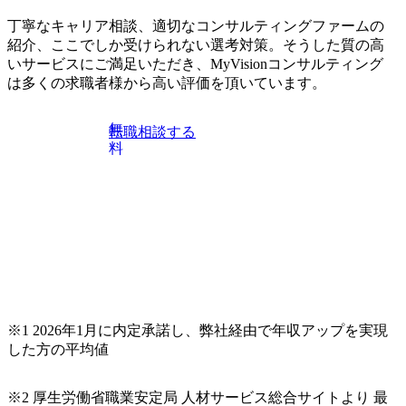
や自社への提案などに積極的に関わることができる方 ・ス
す。 ※案件によっては客先に出向いての作業も発生しま
ケジューリング(優先順位付け含む)など、ビジネスベーシッ
丁寧なキャリア相談、適切なコンサルティングファームの
す。 ＜ITコンサルタント＞ Webアプリケーション、SaaS系
クスキルが習得できている方
紹介、ここでしか受けられない選考対策。そうした質の高
の領域において、大手・ベンチャー・スタートアップ企業
いサービスにご満足いただき、MyVisionコンサルティング
に対する課題解決支援を行います。 直近の案件では、大規
は多くの求職者様から高い評価を頂いています。
模基幹システムにおける最上流のPoC(概念実証)支援から構
想策定、開発マネジメント支援までを一気通貫で担当して
います。 生成AIなどの最新技術とシステムを活用し、顧客
無
転職相談する
の業務革新と効率化の実現に貢献します。 ＜PL/PM＞ 顧客
料
の要望を深くヒアリングし、企画構想からアジャイル開発
による開発支援までを一気通貫で推進していただきます。
プロジェクト提案・推進の中核として、企画・要件定義か
らテストまでの一連の工程における管理業務に加え、最上
流での現状分析、顧客ヒアリング、戦略策定、技術選定、
品質改善なども推進していただきます。 ＜SE＞ 参画いただ
く案件はプライム案件メインです。 要件定義～設計～開発
～テスト～リリース・リリース後対応まで一気通貫でご担
当いただきます。 参画当初はご経験に応じたフェーズから
※1 2026年1月に内定承諾し、弊社経由で年収アップを実現
ご担当いただき、当社の社員が業務面をサポートしつつ、
した方の平均値
徐々に対応範囲を広げていただきます。 ＜QAエンジニア＞
本質的な品質向上を目的とし、プロジェクトの上流(コンサ
ルティング領域)から参画いただきます。 課題選定から顧客
※2 厚生労働省職業安定局 人材サービス総合サイトより 最