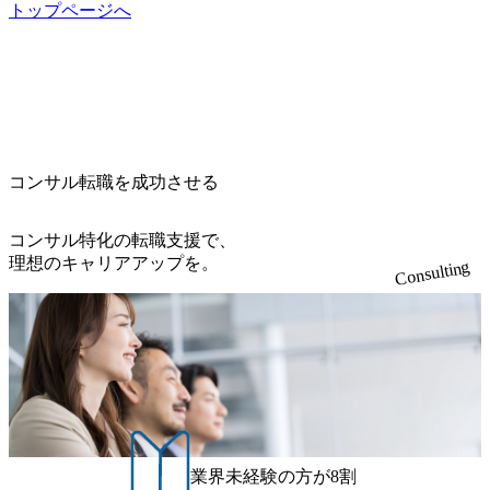
ps://melev.leverages.jp/) レバレジーズグローバル、大分県より
ン八重洲 八重洲セントラルタワー8階 受動喫煙対策 : 執務室
トップページへ
う。プロジェクト全体の品質管理や、会社経営の観点から
s://www.accenture.com/jp-ja/case-studies/communications-media/so
「外国人留学生等受入環境整備事業委託業務」を受託 (http
内禁煙、ビル内喫煙室あり WEB ・書類選考を通過された方
ftbank)（通信） 経済産業省：事業者の申請手続きを電子化
提案活動、社内トレーニングを実施。 ● アソシエイトパー
s://prtimes.jp/main/html/rd/p/000000612.000010591.html) レバレ
・すでに応募いただいている方で、書類選考を通過し面
する「保安ネット」を構築。省庁DXの先進事例を実現 (http
トナー 主要クライアントの責任者として、大規模/高難易度
ジーズ、モチベーション管理システム「NALYSYS」リリー
接・面談未実施の方 ● テクノロジーコンサルタント ・4年
s://www.accenture.com/jp-ja/case-studies/public-service/meti-indust
プロジェクトの統括管理・推進を担う。会社経営の観点か
ス (https://prtimes.jp/main/html/rd/p/000000622.000010591.html) Y
生大学卒業に限る ・大手総合コンサルティングファームのI
ry-safety-network)（公共サービス） カルビー：SAP HANAの
ら新規クライアント開拓や社内全体のトレーニング、ナレ
ouTube（【公式】レバレジーズCh） (https://www.youtube.co
Tコンサル部門におけるコンサルティング経験5年以上 ● 戦
導入で基幹システムを刷新 (https://www.accenture.com/jp-ja/ca
ッジマネジメントを実施。 ● パートナー 複数の主要クライ
m/@leveragesCh) レバレジーズで活躍するメンバー紹介！〜
略コンサルタント ・4年生大学卒業に限る ・以下のいずれ
se-studies/consumer-goods-services/calbee)（消費財・サービ
アントの統括責任者を担う。主に業界/テーマの有識者とし
管理職種編 〜 (https://www.youtube.com/watch?v=RETwZKac2
かの実務経験を有する方 - MBB及び戦略ファームでのコ
ス） 世界49カ国に約73万人以上（2024年5月時点）の社員を
てプロジェクト全体の品質担保やマネジメント全般を担
コンサル転職を成功させる
UI) レバレジーズで活躍するメンバー紹介！〜 営業職種編
ンサルティング経験2年以上 - BIG4のStrategy部門におけ
擁し、世界120以上の国の企業を顧客に売上641億ドルを誇
当。会社経営の観点から、統括管理を実施。 ● 執行役員 コ
〜 (https://www.youtube.com/watch?v=XJ7Eam0onXA) 創業以
るコンサルティング経験2年以上 ● 求める人物像 ・高いコ
る 日本では2.3万人以上の従業員を擁しており(会計系BIG4
ンサルタントの総括責任者として、プロジェクトに関わ
来黒字を維持し、急成長中でありながら安定した事業を展
コンサル特化の転職支援で、
ミュニケーション能力をお持ちの方 ・最新のトレンド・テ
を上回る規模感)、営業利益率も約15％と驚異的な数字とな
り、クライアントとのリレーションを発展・拡大させるこ
開し、高い安定性を持つ企業へと成長している 10年後に1兆
理想のキャリアアップを。
ーマや事例にキャッチアップし、バイタリティーを持って
っている、売上・従業員数共にこの8年間で4倍近くの成長
Consulting
とをミッションとする。自社へ提言の質を常に高く担保す
円を目指す日本にもなかなかないメガベンチャー。創業か
チャレンジできる方 ・自らコンサル業界やクライアント動
を遂げていることから、今後も高い成長が見込まれる 多く
る責任を担う。 ● 裁量権 弊社は2019年11月に設立され、成
ら黒字経営。年間130%成長 https://storage.googleapis.com/our-
向を把握し、クライアントや自社への提案などに積極的に
の技術者を抱えており、アビームコンサルティングに続い
長期といわれるフェーズにあります。 事業・組織を拡大し
vision-production.appspot.com/public/images/20251030164405_5c
関わることができる方 ・スケジューリング(優先順位付け含
て日本国内2番目にSAP認定コンサルタント制度の有資格者
ていく時期のため、メンバーや組織がスケールしていく過
527843-d227-4df8-b86c-5587f843fdf6_1200x471.webp https://stor
む)など、ビジネスベーシックスキルが習得できている方
数が多く、特にIT領域に強みを持つ グローバルのポジショ
age.googleapis.com/our-vision-production.appspot.com/public/imag
程を体感できます。 また、希望者はパートナー以外でも大
ンに自由に応募できる社内の転職ツール「キャリアズ・マ
es/20251030164946_dc0888f6-0539-4887-84d7-34c8d8544226_1
手役員の方へのセールスにも参加できる環境です。 自ら案
200x666.webp 年間100億円規模の投資の元、10以上もの新規
ーケットプレイス」が存在し、本ツールを活用で上司の引
件を取り、プロジェクト体制を作っていくことも可能で
事業を立ち上げているため様々な業界を経験することが可
き留めを受けずに移動が可能である（異動者は年間約1,000
す。 ● 事業会社機能にも携われる 弊社にはコンサルティン
能 社内転職が活発であり、多様なスキルを1社で身に着ける
名） 残業時間や有休取得率など約10項目を数値化すること
グ事業以外にもSaaSプロダクト・メディア・地方創生事業
ことが可能 事業開発・運用を内包かする「オールインハウ
で、実行前後で離職率を半減させることに成功した 18時以
業界未経験の方が8割
があるため、上記事業に携わることも可能です。コンサル