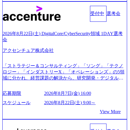
通過後に、GAB試験に合格している方へ1day選考会当日の
く予定 インセンティブ支給という他社にはない制度 ワンプ
ご案内をさせていただきます。 急速なグローバル化により
ール制を敷く、柔軟な組織 2026年8月15日(土) 10:00以降開
既存事業では成長戦略を描く事が困難になった大手企業を
受付中
選考会
始～ 2026年8月7日(金) 16:00 ※枠が限られておりますので、
サポートするため、新規事業立案や既存事業のトランスフ
ご応募いただいてもご対応できない可能性がございます ※
ォーメーション戦略を中心にコンサルティングサポートい
コンサルタント未経験 or IT未経験と判断させていただいた
たします。 (1)既存または新規大手事業会社から依頼された
ご応募者様については、1dayではなく通常選考でのご案内
2026年8月22日(土) DigitalCore/CyberSecurity領域 1DAY選考
「経営戦略」等のコンサルティング支援を行います。クラ
とさせていただきます ● 面接(1次・最終を一度の面接で実
会
イアントは各業界上位5社をターゲットとし、特にCXOクラ
施) ※面接終了しましたら、後日弊社担当者より結果につい
スから「新規事業戦略」「既存事業のトランスフォーメー
アクセンチュア株式会社
てご連絡させていただきます。 ● 一日で最終面接まで完了
ション」の依頼を多数いただいています。 (2)「SIerやPMO
する選考会となります 内定の判断がつかなかった場合、後
支援を積極的に獲得しない」、弊社がプライムである「戦
日面接や面談のお時間をいただく場合がございます ● 面
「ストラテジー＆コンサルティング」「ソング」「テクノ
略」案件をメインとしたコンサルティングを行います ＜プ
接、条件面談それぞれ最大1時間を想定しております ・実施
ロジー」「インダストリーX」「オペレーションズ」の5領
ロジェクト一部抜粋＞ ・海外事業(新規・既存)事業のビジ
前日までに日程およびURLを共有させていただきます ・面
域に分かれ、経営課題の解決から、研究開発・デジタル・
ネスモデル検討支援 ・金融領域におけるAIを活用した事業
接および条件面談ともに、どの時間開始となってもご対応
マーケティング・ITシステムの導入など、コンサルティン
戦略検討支援 ・新規ICT事業戦略策定支援 ・スマートシテ
いただけるよう、候補者様のご予定をご都合いただけます
グ領域からその実行的側面であるITサービスの提供まで一
ィ領域における地域活性アプリ企画支援及び実行支援 ・ロ
応募期限
2026年8月7日(金) 16:00
と幸いです ※1day選考会のご参加希望の方は、事前にGAB
貫して支援する総合系・IT系ファームである あらゆる産業
ボティクスソリューションを活用した事業戦略策定及び営
試験を受検いただきます(受験期限は1day選考会実施日の3日
において非常に良質な顧客基盤を築いており、Fortune Globa
スケジュール
2026年8月22日(土) 9:00～
業支援 ※その他新規事業や既存デジタルトランスフォーメ
前まで)。 ※ただし、30代以上のコンサルファーム経験3年
l 500社の80％以上の企業をクライアントとして抱えている
ーションの案件が多数 ● コンサルタント プロジェクトにお
View More
以上の方はGAB受検免除、書類選考のみ。 書類選考通過後
手掛けたプロジェクトは「ファーストリテイリングにおけ
ける個人のタスク管理及び遂行を担う。主な作業として
に、GAB試験に合格している方へ1day選考会当日のご案内
るグローバル化」「資生堂グループのDX化支援」「ヴィヴ
は、仮説検証からクライアント向け資料のドラフト作成、
をさせていただきます。 急速なグローバル化により既存事
ィアン・ウエストウッドの製品開発」など多岐にわたる コ
プロジェクトにおける課題/リスク管理などを担当。 ● シニ