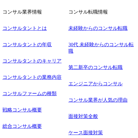
対象にした懇親会形式の採用イベント「サロンイベント」
を開催いたします。 カジュアルな場で現場社員と直接交流
コンサル業界情報
コンサル転職情報
できる機会ですので、ぜひご参加ください。 当日はXspear
Consulting代表取締役の早田とMDやその他現場社員が複数
名参加する予定です！ ●費用 : 無料 虎ノ門ヒルズ付近 ※詳
コンサルタントとは
未経験からのコンサル転職
細な場所については参加者の方へ個別でご連絡いたしま
す。 コンサルファームにてマネージャー以上の職務を担当
コンサルタントの年収
30代 未経験からのコンサル転
している方
職
コンサルタントのキャリア
第二新卒のコンサル転職
コンサルタントの業務内容
エンジニアからコンサル
コンサルファームの種類
コンサル業界が人気の理由
戦略コンサル概要
面接対策全般
総合コンサル概要
ケース面接対策