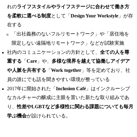
れの
ライフスタイルやライフステージに合わせて働き方
を柔軟に選べる制度
として「
Design Your Workstyle
」が存
在する
「出社義務のないフルリモートワーク」や「居住地を
限定しない遠隔地リモートワーク」などが試験実施
社内のコミュニケーションの方針として、
全ての人を尊
重する
「
Care
」や、
多様な境界を越えて協働しアイデア
や人脈を共有する
「
Work together
」等を定めており、社
員の誰にでも話を聞きやすい環境が整っている
2017年に開始された「
Inclusion Café
」はインクルーシブ
なカルチャーの醸成に主眼を置いた新たな取り組みであ
り、
性差やLGBTなど多様性に関わる課題についても毎月
学ぶ機会
が設けられている。