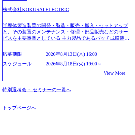
育、保健など幅広く強みのあるファーム。 ワンプール制で
株式会社KOKUSAI ELECTRIC
はあるが、社員の興味のある分野やスキルを活用したいな
どの希望は考慮してのアサイン。 そのため、専門性を身に
着けたい方でも幅広に経験を積みたい方でも、キャリア形
半導体製造装置の開発・製造・販売・搬入・セットアップ
成が柔軟に可能な環境である。 https://storage.googleapis.com/
と、その装置のメンテナンス・修理・部品販売などのサー
our-vision-production.appspot.com/public/images/20240925204135
ビスを主要事業としている 主力製品であるバッチ成膜装置
_93b1bff3-f71c-4bc9-8bd9-72a8a4826007_1200x554.webp https://
は、世界中の半導体デバイスメーカーから高く評価され、
storage.googleapis.com/our-vision-production.appspot.com/public/i
世界トップクラスのシェアを有している 技術と対話を通じ
mages/20250502152751_46c65543-87ef-4e86-a85a-8649e1c532f9
応募期限
2026年8月13日(木) 16:00
て未来を創造し、社会課題の解決に貢献することを目指し
_956x512.webp https://storage.googleapis.com/our-vision-producti
on.appspot.com/public/images/20250502152804_ba6aaa1a-9ffc-4f
ている Mission:私たちの技術/私たちの対話 Vision:夢を未来
スケジュール
2026年8月18日(火) 19:00～
2a-9b40-06fff8ee19af_961x517.webp https://storage.googleapis.co
につなぐベストパートナー Value:私たちの技術/私たちの対
View More
m/our-vision-production.appspot.com/public/images/202505021528
話 IoT社会の浸透、AIの加速等により半導体需要は世界中で
31_721b100c-62c9-4258-aa0e-97182898115f_960x510.webp シ
急伸長しており、それに伴い半導体製造装置の需要も伸長
ンプレクス社は、FinTech領域に強みを持つITコンサルティ
中 https://storage.googleapis.com/our-vision-production.appspot.co
特別選考会・ セミナーの一覧へ
ング会社で、NRI、NTTDATAと同じく世界のFinTech Ranki
m/public/images/20260224131045_0fee4978-bb25-43a7-a367-542
ngsTop 100企業にも選出されている。ITコンサルティング、
6b95cd599_1200x543.webp https://storage.googleapis.com/our-visi
開発、運用保守と言った全工程を行う「一気通貫体制」が
on-production.appspot.com/public/images/20260224131052_2abe7
トップページへ
特長 ビジネスへの深い理解を持つコンサルタントが集うXs
cb8-329e-4a45-a8f5-73d9728b2cd7_1200x486.webp https://storag
e.googleapis.com/our-vision-production.appspot.com/public/image
pearと、最先端テクノロジーに深い知見を持つシンプレクス
s/20260224131100_d8b3379f-6e64-4566-aea4-924f21977d35_120
社またはグループ会社との協力体制を築いている Xspear社
0x460.webp https://storage.googleapis.com/our-vision-production.a
はあくまでもコンサルティングファームであり、システム
ppspot.com/public/images/20260224131116_05d25aab-49d6-4429-