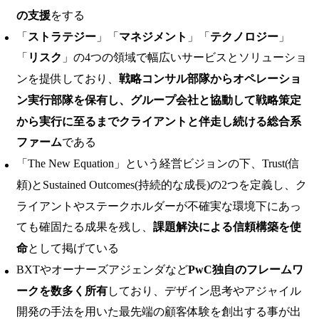
の支援
をする
「
ストラテジー
」「
マネジメント
」「
テクノロジー
」
「
リスク
」の4つの領域で幅広いサービスとソリューショ
ンを提供しており、
戦略コンサル部隊からオペレーショ
ン実行部隊を保有し、グループ会社と協動して戦略策定
から実行に至るまでクライアントと伴走し続ける総合系
ファーム
である
「The New Equation」という経営ビジョンの下、Trust(信
頼)とSustained Outcomes(持続的な成長)の2つを定義し、ク
ライアントやステークホルダーが不確実な環境下にあっ
ても確固たる成果を残し、
課題解決による信頼構築を使
命
として掲げている
BXTやオーナーズアジェンダなど
PwC独自のフレームワ
ークを数多く所有
しており、デザイン思考やアジャイル
開発の手法を用いた最先端の顧客体験を創出する事が出