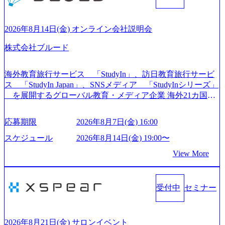
や各種プロジェクトマネジメント、最先端テクノロジーの
導入支援までワンストップでサービスを提供する。「世界
をデザインする」というビジョンを掲げ、クライアント目
2026年8月14日(金) オンライン会社説明会
線のきめ細やかな気配りで、クライアントが本当に求めて
株式会社ブルード
いることは何かを追究し、本当に価値のある成果を提供し
ている。 2015年創業ながら、従業員数が1年で300人強増加
の736名（2024年1月）に到達。上場を目指し、さらに採用
海外教育旅行サービス 「StudyIn」、訪日教育旅行サービ
のスピードを上げている。 人にフォーカスをして急成長す
ス 「StudyIn Japan」、SNSメディア 「StudyInシリーズ」
る唯一無二のコンサルティングファーム【株式会社ノース
を展開するグローバル教育・メディア企業 海外21カ国と
サンド 執行役員新山氏、庄司氏インタビュー】 (https://my-vi
の取引実績と2,000校以上の提携教育機関を活用し、海外教
sion.co.jp/consulting-firm/northsand/interview01) ノースサンドは
育支援サービスを提供している 動画メディア事業を基盤と
応募期限
2026年8月7日(金) 16:00
2015年に設立され、前年比205%の売上成長を遂げるなど、
して、留学支援・訪日教育旅行・SNSマーケティング事業
急速な成長を遂げている。 ​ 新規事業立案から業務改革、IT
を展開している Mission:より多くの人に、グローバルという
スケジュール
2026年8月14日(金) 19:00〜
戦略立案、IT導入までをワンストップで提供するコンサル
選択肢を Vision:世界を代表する、ライフチェンジ・インフ
View More
ティングファームである。 ​- 2025年1月時点で従業員数1,209
ラになる Value： INTEGRITY誠実であろう 素直に心を開い
名を擁し、事業拡大を続けている。 「人」にフォーカスを
て伝える、自責かつ利他の精神で動く、謙虚な姿勢でウソ
当てたコンサルティング会社として、社員の人間力を強み
やグチを言わない BE CRAZY熱狂しよう 10倍思考で攻め
としたサービスを提供している。 ​- - 2018年から6年連続で
受付中
セミナー
る、失敗を恐れずにふみだす、執着心をもって没頭する O
「働きがいのある会社ベストカンパニー」に選出され、社
WNERSHIP当事者であろう みずから決めてみずから動く、
員モチベーションが高いと評価されている。 ​ 大手コンサル
全体最適で考える、チームを巻き込む SPEEDスピードにこ
ティングファームやSIer、事業会社出身者など、多様な経歴
だわろう 今すぐ決める、すばやく動く、まず成果物をだす
2026年8月21日(金) サロンイベント