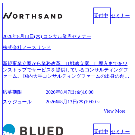
受付中
セミナー
2026年8月13日(木) コンサル業界セミナー
株式会社ノースサンド
新規事業立案から業務改革、IT戦略立案、IT導入までをワ
ンストップでサービスを提供しているコンサルティングフ
ァーム。 国内大手コンサルティングファームの出身の創業
メンバーが、「クライアントの求めていることに対して、
もっと自由に誠実に提案できる会社をつくりたい」「胸を
応募期限
2026年8月7日(金)16:00
張って会社が好きだと言えるような家族的な組織をつくり
たい」という想いで会社を設立 PwC・アクセンチュアとい
スケジュール
2026年8月13日(木)19:00～
った大手コンサルティングファームをはじめ、SIerや事業会
View More
社出身者など、様々な経歴の社員が活躍しており、働きや
すく魅力的な環境が整っているため、定着率が高いことか
ら「働きがいのある会社」に4年連続ベストカンパニーに選
受付中
セミナー
出されている。 残業時間は平均30時間程度 事業/IT戦略立案