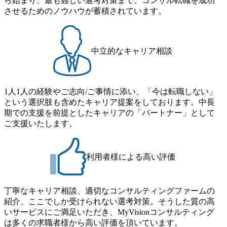
ら始まり、最も難しい選考対策まで、コンサル転職を成功
単位で取得することも可能 家族看護休暇： 5日まで取得で
者】 ・年収UPでのオファー ・ワンプールで様々なインダ
させるためのノウハウが蓄積されています。
き、1時間単位で取得することも可能 【独身寮、住宅手当制
ストリーやソリューションを裁量をもって経験できる ・上
度など】 独身寮：富山事業所の近くに、白風寮と青風寮の2
流工程、先端技術を学べる環境 【コンサルファーム経験
つの寮があり、以下の入居基準を満たす方が入居可能で
者】 ・専門領域に軸足を置きながら、他領域にもチャレン
す。 ＜入居基準＞ ・満33歳までの独身者 ・自宅から勤務地
ジできる環境 ・タイトルアップでのオファー ・現職ファー
中立的なキャリア相談
までの通勤総時間が2時間を超えること 住宅手当： 本社の
ムより高いオファー年収 ・実力主義でプロモーションでき
近くには独身寮や社宅等が無いため、条件を満たす方には
る（ダブルスキップもあり） ・週に1度のアサインｍｔｇで
住宅手当を支給します。 また、独身寮は男性のみの入居と
こまめに社員のキャリアについて検討してもらえる。結
なるため、入居基準を満たす女性には住宅手当を支給しま
1人1人の経験やご志向/ご事情に添い、「今は転職しない」
果、なりたいキャリアを反映できるｐｊにアサインしても
す。 住宅手当は、一般賃貸物件を従業員が契約し、規程で
という選択肢も含めたキャリア提案をしております。中長
らえる ・シンプレクスというテクノロジーに強い部隊がい
定める金額を会社が支払います。 その他： 採用時や転勤等
期での支援を前提としたキャリアの「パートナー」として
るため、エンジニアの視点からも協業しクライアントへ価
による引っ越し費用は、会社が負担します。 2026年8月18日
ご支援いたします。
値提供できる ・デリバリー中心の案件もあればセールス中
(火) 19:00～20:00 2026年8月13日(木) 16:00 応募をご検討され
心の案件もあり、個々の裁量や得意領域に合わせた売り上
ている方を対象に、会社説明会を実施予定です。 ● 求人名
げの立て方を選べる ここ1年で社員数60名⇒100名超、売上
・【富山】半導体製造装置の生産エンジニア(製造・生産工
今期18億円⇒来期30億円（いずれも約170％アップ）と急成
利用者様による高い評価
程の管理業務) ※主任候補・リーダークラス ・【砺波】半
長中のファームである また、成長中ファームのため優秀な
導体製造装置の生産エンジニア(製造・生産工程の管理業務)
上司の近くで働けるチャンスも多い(ボストン・コンサルテ
※主任候補・リーダークラス オンライン (Microsoft Teams)
ィング・グループ出身者等 (https://www.xspear.co.jp/member/ta
丁寧なキャリア相談、適切なコンサルティングファームの
※顔出しは不要です。ご質問頂く際のみ、顔出ししていた
keto_kajita/)） 多様なメンバー、多様なプロジェクトによる
紹介、ここでしか受けられない選考対策。そうした質の高
だければと存じます。
自己成長機会が多く、新たなチャレンジが可能 100名規模に
いサービスにご満足いただき、MyVisionコンサルティング
も関わらず、外資系戦略コンサルティングファームや総合
は多くの求職者様から高い評価を頂いています。