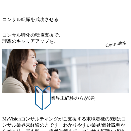
開発を担当することはない https://storage.googleapis.com/our-vi
810e-138e27965ee8_1200x386.webp グローバル人財育成を目
sion-production.appspot.com/public/images/20240925204111_caa9
的とした「語学研修」、効果的なプレゼンのポイントを掴
4e4b-6aae-45a6-a0ce-b98154c816a2_1153x543.webp メンバー情
み実践に強くなるための「プレゼン研修」、自社キャリア
報 (https://www.xspear.co.jp/member/)一部抜粋 - 伊勢山 昇吾氏:
コンサル転職を成功させる
アドバイザーによる自身のキャリア構築をめざす「キャリ
ベイカレントにてIT戦略立案から実装支援を軸に、様々な
ア開発研修」などがある 生産現場を含む全部門でフレック
業界で新規事業戦略、成長戦略、PMI推進、業務改革等の幅
スタイム制度を実施しており、月単位の決められた労働時
コンサル特化の転職支援で、
広いプロジェクトに従事 - 鈴木健仁氏：新卒でベイカレン
間の範囲内で、出社・退社の時刻を社員の自己裁量に委
理想のキャリアアップを。
Consulting
トに入社し最年少ディレクターを経てXspearに参画 - 梶田
ね、ワークライフバランスを図りながら効率的に働くこと
威人氏：BCG出身。金融業界における戦略策定、DX戦略立
ができる 【休日】 土日祝休みの完全週休2日制 2025年度の
案、人事組織テーマに強みを持ち、メディア・エンタメ業
年間休日は125日（GW8日、夏季9日、年末年始9日） 有給
界においてはDX戦略立案、NFT等の新規事業立案を得意と
休暇は年間24日（4月1日入社の場合）で、入社日に付与さ
する。 - 藏満 一馬氏：アクセンチュア出身。金融業界を中
れます。 年次有給休暇の残日数は、翌年度に繰り越すこと
心に、DX戦略策定、新規事業立案、組織変革、規制対応等
ができます。 慶弔休暇は、事由により取得可能日数は異な
の幅広いプロジェクトを主導する。 - 天野 善仁氏：19卒Pw
りますが、3～7日の連続休暇を取得できます。 リフレッシ
C出身。Xspear最年少シニアマネージャー 社員インタビュー
ュ休暇は、規程で定める勤続年数ごとに、連続5日のリフレ
ページ (https://www.xspear.co.jp/career/interviews/) 戦略だけの
ッシュ休暇を取得できます。 【育児や子の看護、介護など
業界未経験の方が8割
コンサルは終わり──コンサル業界の風雲児に聞く。“これ
の制度】 育児休暇： 対象：小学校1年修了時の3月31日まで
から”のコンサルの在り方 (https://www.businessinsider.jp/articl
の子を育てるすべての従業員※期間：通算3年間 短時間勤
e/20250205-simplex-xspear/) Xspear Consultingがえるぼし認定
務： 対象：小学校卒業までの子を育てるすべての従業員 1
を取得 (https://www.agara.co.jp/article/382811) シンプレクスと
MyVisionコンサルティングがご支援する求職者様の8割はコ
日2時間15分まで、始業・終業時刻の繰り上げ・繰り下げが
Xspear Consultingが、東京都港区の行政手続き100%デジタル
ンサル業界未経験の方です。わかりやすい業界/個社説明か
可能 子の看護休暇： 子1人につき5日まで取得でき、1時間
化を支援 (https://www.afpbb.com/articles/-/3520247) 【未経験