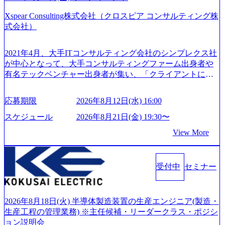
の社員が活躍している。 年間休日120日以上、完全週休2日
GRITやり抜こう 逆境でもブレずに続ける、改善サイクルを
制、有給休暇初年度10日（消化率46.3%）、特別休暇5日な
Xspear Consulting株式会社（クロスピア コンサルティング株
回す、結果が出るまでやり抜く 2026年8月14日(金) 19:00〜2
ど、充実した休暇制度を整備している。 ​ 月平均残業時間は
式会社）
0:00 (60分) 2026年8月7日(金) 16:00 本説明会は、選考の前段
25時間であり、ワークライフバランスを重視した働き方が
として「まず会社を知っていただく場」として設けたもの
可能である。 ​ スポレク制度や入社者歓迎会、全社員集会、
です。評価の場ではないため、キャリアを検討中の段階の
2021年4月、大手ITコンサルティング会社のシンプレクス社
リフレッシュ休暇など、社員同士の交流や健康をサポート
方にもご参加いただけます。 連休中の平日夜という日程の
が中心となって、大手コンサルティングファーム出身者や
する取り組みが充実している。 2026年8月13日(木) 19:00～2
ため、在職中の方も有給を取得することなく、現職への配
有名テックベンチャー出身者が集い、「クライアントにと
0:30予定 2026年8月7日(金) 16:00 コンサル業界の動向や業務
慮なくご参加いただけます。帰省先からのオンライン参加
って真のデジタルトランスフォーメーションを創造した
内容・会社説明・匿名の質問コーナーなどを盛り込んだ業
も可能です。 ● 当日のプログラム ・会社説明(40分) 教育
い」という想いの下で立ち上げた新鋭ファーム テクノロジ
界セミナーを実施しています。 ●前回開催時のアンケート
応募期限
2026年8月12日(水) 16:00
旅行事業の内容とビジネスモデル/今後の構想・事業展開/入
ーがビジネスの成功に大きな影響力を持つDX時代におい
結果 満足度：100％ 感想一例：「コンサルタントへのイメ
社後のキャリアパス ・質疑応答(20分) オンライン (Google M
て、20年以上にわたってFintech業界を中心に最先端テクノ
スケジュール
2026年8月21日(金) 19:30〜
ージのぼんやりしていた部分が明確になりました」「業界
eet) ・営業・マーケティングなど、ビジネスサイドでのキャ
ロジーを提供してきたシンプレクスのノウハウを活かしつ
の全体感や実際に働いていらっしゃる方の体感的なお話を
View More
リアを検討されている方 ・転職を具体的に決めてはいない
つ、あらゆる業種・業界のクライアントの企業価値の最大
伺うことができ、参考になりました」 オンライン(ZOO
が、情報収集を進めたい段階の方 ・東京・大阪での勤務を
化を支援するために、戦略策定、組織改革、人材育成、業
M)
希望される方
務改善、実行支援などのコンサルティングサービスを一気
受付中
セミナー
通貫で提供するのが特徴（いわゆる総合コンサルティング
ファーム） 社名の由来は”DXエリアにSpir（槍）を指して
切り開く””simplexないでは金融以外の領域にX（クロス）し
ていく”という位置づけ 一昔前は金融が強い企業として認知
2026年8月18日(火) 半導体製造装置の生産エンジニア(製造・
されていたが、現在金融の売上割合は全体の3割。現在はTo
生産工程の管理業務) ※主任候補・リーダークラス・ポジシ
C事業を始め、パブリック、製造業、通信、エンタメ、教
ョン説明会