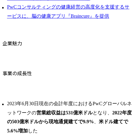
PwCコンサルティングの健康経営の高度化を支援するサ
ービスに、脳の健康アプリ『Braincure』を提供
企業魅力
事業の成長性
2023年6月30日現在の会計年度におけるPwCグローバルネ
ットワークの
営業総収益は531億米ドル
となり、
2022年度
の503億米ドルから現地通貨建てで9.9%
、
米ドル建てで
5.6%増加
した