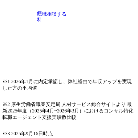
系コンサルティングファームをはじめ、メーカー、ITベン
チャー、外資系金融機関など多彩な出自で構成されてお
無
転職相談する
り、常に刺激を受けながらプロジェクトワークが可能 総合
料
コンサルティングファームの名の通り、全方位のクライア
ントに対して様々なプロジェクトが存在しており、手を上
げれば常に新しいテーマのチャレンジ機会を提供している
（ワンプール制） そのため、全体の離職率10％以下、未経
験3年未満の離職率は0％と驚異の定着率を誇る 大手ファー
ムと同水準以上の報酬制度であり、ファーム経験者の場合
は、転職時報酬アップが基本 強く「個人」の成⾧を重視す
るカルチャーであり、昇進に枠もなく、今ならReadyになれ
ば上がれる環境となっている 安定した経営環境の下、コン
サルティングファームの立ち上げフェーズに関わることが
※1 2026年1月に内定承諾し、弊社経由で年収アップを実現
できる 豊富な経験を持つコンサル経験者の場合は、自らチ
した方の平均値
ームを立ち上げることが可能 裁量をもった営業活動、デリ
バリー活動ができる(スタートアップとの協業、新規ソリュ
※2 厚生労働省職業安定局 人材サービス総合サイトより 最
ーションの開発 など) シンプレクスの顧客基盤、エンジニ
新2025年度（2025年4月~2026年3月）におけるコンサル特化
アケイパビリティを活かた確度の高い事業立ち上げが経験
転職エージェント支援実績数比較
できる 2026年8月21日(金) 19:30〜21:30 (19:20開場) 2026年8
月12日(水) 16:00 ※参加状況によっては抽選とさせていただ
く可能性がございます。 このたび、ファーム経験者の方を
※3 2025年9月16日時点