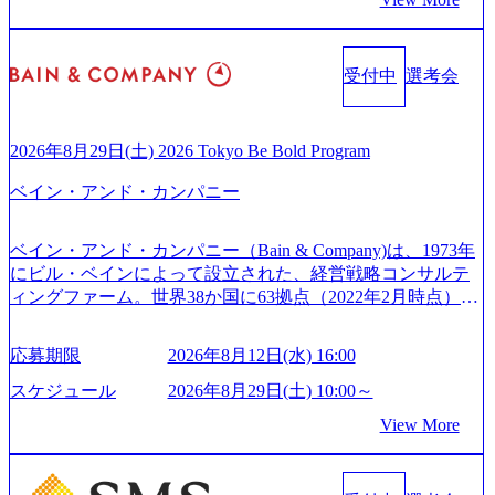
確実な実現と社会的価値及び経済的価値の追求にも貢献 NE
Cとの戦略的資本提携も実現して、現在はNECのグループ会
社であり、戦略、業務改革、IT、組織・人事、アウトソー
受付中
選考会
シングなどの専門知識と、豊富な経験を持つ約6,000名を超
えるプロフェッショナルを有する 金融、製造、流通、エネ
ルギー、情報通信、公共事業など幅広い分野をクライアン
トとしている SAP領域においては日本市場No.1を誇り、全
2026年8月29日(土) 2026 Tokyo Be Bold Program
世界で6,400件以上、日本国内で企業最多の5,399件のSAP認
ベイン・アンド・カンパニー
定コンサルタント資格を取得している また、日本国内企業
として最多の3,200件のSAP S/4HANA®認定コンサルタント
資格も保有、さまざまな業界・業種でのプロジェクト実績
ベイン・アンド・カンパニー（Bain & Company)は、1973年
と蓄積されたノウハウを基に独自の方法論やテンプレート
にビル・ベインによって設立された、経営戦略コンサルテ
を開発し、それらを活用してお客様に最適なSAPコンサル
ィングファーム。世界38か国に63拠点（2022年2月時点）、
ティングサービスを提供する https://storage.googleapis.com/our
東京オフィスは1982年に開設。 「コンサルタントがクライ
-vision-production.appspot.com/public/images/20240925132728_9
アントにお届けするのは単なるレポートではなく、『結
96dc8f2-7d54-42b9-a7ae-8c532c52d3d8_1200x678.webp アビー
応募期限
2026年8月12日(水) 16:00
果』である。」この原則のもと、ベインは1973年に創業さ
ムコンサルティング会社資料 (https://www.abeam.com/content/
れた。クライアントが不確かな未来の中、競争に勝てるよ
スケジュール
2026年8月29日(土) 10:00～
dam/abeam/jp/ja/about/company/ABeamConsultingCompanyProfil
う、カスタマイズされた戦略を策定し、クライアントと共
e_jpn_4.pdf) 『SAP AWARD OF EXCELLENCE 2024』にお
View More
に、提言を具体的な行動に落とし込んでいる。 徹底した
いて優秀賞「プロジェクト・アワード」を受賞 (https://prtime
「結果主義」を標榜。クライアントのフルポテンシャル実
s.jp/main/html/rd/p/000000010.000123981.html) アビームコンサ
現を目標に、具体的に目に見える成果を出すことを信条と
ルティング、社員の健康改善を支援 食事・睡眠など可視