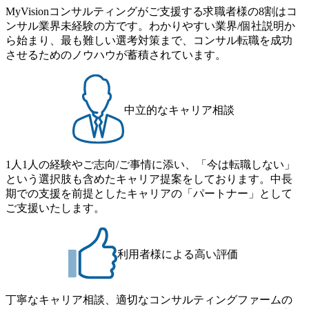
間は25時間であり、ワークライフバランスを重視した働き
MyVisionコンサルティングがご支援する求職者様の8割はコ
方が可能である。 ​ スポレク制度や入社者歓迎会、全社員集
ンサル業界未経験の方です。わかりやすい業界/個社説明か
会、リフレッシュ休暇など、社員同士の交流や健康をサポ
ら始まり、最も難しい選考対策まで、コンサル転職を成功
ートする取り組みが充実している。 2026年8月16日(日) 10:0
させるためのノウハウが蓄積されています。
0～19:00予定 ※シニアコンサルタント職・マネージャー職
想定の方のみ参加可能です。 2026年8月12日(水) 16:00 平日
なかなか転職活動の時間が取れない方や、サクッと短期間
で転職先を決めたい方へ。 1日で選考が終了する、1day選考
中立的なキャリア相談
会のご案内です。 ●書類選考 → 一次面接 → 二次面
接 ※選考状況に応じて、三次面接を後日依頼させていただ
く場合がございます ※当日二次面接へお進みいただいた方
は、以下書類が必要となりますため、併せて事前にご提出
1人1人の経験やご志向/ご事情に添い、「今は転職しない」
をお願いいたします。 ・前年の源泉徴収票 ・給与明細3か
という選択肢も含めたキャリア提案をしております。中長
月分 内定の場合は、後日、オファー面談がございます。 書
期での支援を前提としたキャリアの「パートナー」として
類選考通過後、一次面接時間と面接用URLをご案内差し上
ご支援いたします。
げます。 ご応募時の履歴書にお写真添付無き場合は、お写
真付き履歴書データ(PDF)のご提出を面接前日午前10時まで
にお願い致します。 オンラインでの面接となりますので、
利用者様による高い評価
お時間になりましたらご案内のURLよりご入室下さい。 一
次面接終了後、メールにて合否のご連絡を差し上げます。
一次面接通過の際は、二次面接のお時間もご案内差し上げ
丁寧なキャリア相談、適切なコンサルティングファームの
ますので、ご確認下さい。 二次面接結果は、給与明細3ヶ月