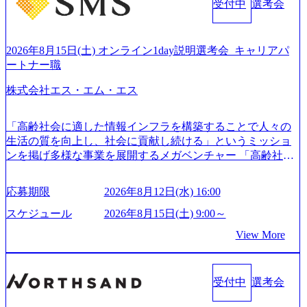
受付中
選考会
して、全社戦略やトランスフォーメーション案件を多く扱
化 (https://www.nikkan.co.jp/articles/view/00694812) “失われた3
っている ベインの社風を体現するものとして「True North」
0年”をアビームの｢人的資本経営｣で取り戻したい (https://ww
（真北）という言葉がよくつかわれる。針が少し東に傾い
w.businessinsider.jp/post-283587) アサヒグループホールディン
て見えるTrue Northとは磁北ではなく真北、風説や思い込み
2026年8月15日(土) オンライン1day説明選考会_キャリアパ
グスのESG価値の可視化を支援 「インパクト加重会計」
による一見正しい答えや、単に理論的に正しいが実行不可
ートナー職
を用いて非財務活動の社会的インパクトを算出 (https://prtime
能な答えではなく、企業と社会の最大価値を追求した本当
s.jp/main/html/rd/p/000000015.000123981.html) NECから独立し
株式会社エス・エム・エス
の答えを提供したい、というベインのコンサルティングに
て20年近く成長を続けており、2022年3月期の連結売上高は
おける信念であり、カルチャーにもなっている。 海外オフ
991億円、1,000億円突破が目前となった 2023年4月1日時点
ィスとの連携が多く、海外プロジェクトへのアサインや海
「高齢社会に適した情報インフラを構築することで人々の
でグループ従業員数は7523人と、国内でも有数の規模のコ
外オフィスへのトランスファー制度などが充実している。
生活の質を向上し、社会に貢献し続ける」というミッショ
ンサルティング会社となり、今後も成長性が大きくみられ
東京オフィスに来るグローバルメンバーも多く、グローバ
ンを掲げ多様な事業を展開するメガベンチャー 「高齢社会
る 日本企業的な柔らかい雰囲気が特徴的で、従業員方の人
ル・ワンチームで活動している。プロボノ活動にも力を入
×情報」を切り口として「介護」「医療」「ヘルスケア」
柄の良さや未経験者への充実したオンボーディング支援(入
れており、これまで多くのNPO・NGOなどの非営利団体に
「シニアライフ」の領域で、40以上のサービスを開発・運
社時に10日間の間みっちりとコンサルの基礎を支援)を魅力
応募期限
2026年8月12日(水) 16:00
無償でコンサルティングを提供している。 2026年8月29日
営 16期連続で増収増益を達成し、海外では17ヵ国で事業を
に感じ、他Big4ではなくアビームを選ぶ方も多数 アビーム
(土) の対面Kick-offイベントを皮切りに1か月程度のプログラ
展開 今後も既存事業の拡大・成長と新規事業の開発を進め
といえばSAPをはじめとしたシステム、とイメージされる
スケジュール
2026年8月15日(土) 9:00～
ム ※初回プログラム : 8月29日(土)10:00～13:30 2026年8月12
ていく予定 優秀層にはどんどん事業立ち上げを任せていく
こともあるが実態としては経営戦略策定や新規事業立案な
View More
日(水) 16:00 Bain & Company Tokyoでは、「Tokyo Be Bold Pr
社風。エス・エム・エス出身の起業家も多く、SMSマフィ
どのトップラインを上げるための戦略案件も多く存在 特に
ogram (女性候補者向け選考支援プログラム)」を実施いたし
ア（Paypalマフィアのもじり）という単語も存在 https://stalgi
スポーツ&エンターテイメント領域ではBig4に先んじて注力
ます。クライアントに斬新なソリューションを提供し、複
e.co.jp/sms-mafia-map/ (https://stalgie.co.jp/sms-mafia-map/) ＜主
し、業界内で大きな存在感を誇る 社員の多様化する生活ス
雑な経営課題を解決するために、チームのダイバーシティ
受付中
選考会
な事業内容＞ - キャリア分野 - 介護職向け求人情報・人材紹
タイルやライフイベントに対応した働きやすい職場環境を
は欠かせません。是非、ユニークな視点と高い志を持つ女
介・人材派遣・資格取得スクール - 看護師向け人材紹介、
実現するため、さまざまなサポート制度を導入している 多