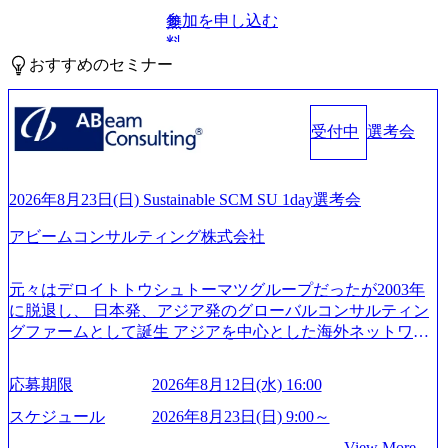
参加を申し込む
無
料
おすすめのセミナー
受付中
選考会
2026年8月23日(日) Sustainable SCM SU 1day選考会
アビームコンサルティング株式会社
元々はデロイトトウシュトーマツグループだったが2003年
に脱退し、 日本発、アジア発のグローバルコンサルティン
グファームとして誕生 アジアを中心とした海外ネットワー
クを通じ、各国や地域に即したグローバル・サービスを提
供している日系最大級の総合コンサルティングファーム
応募期限
2026年8月12日(水) 16:00
『Build Beyond As One ®.』をブランドメッセージに掲げ、
企業や組織の変革を通じて社会や産業の課題を解決し、未
スケジュール
2026年8月23日(日) 9:00～
来のありたい姿を実現するとともに、クライアント変革の
View More