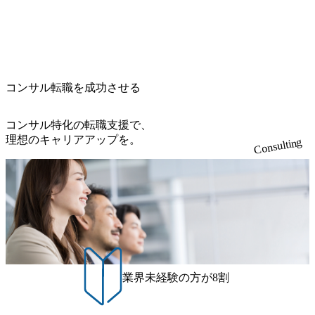
※1次面接と最終面接の間をなるべく空けないよう調整して
線のきめ細やかな気配りで、クライアントが本当に求めて
たしかねますのでご了承ください ● フルタイムでの職務経
おりますが、調整が叶わないケースもございます オンライ
いることは何かを追究し、本当に価値のある成果を提供し
歴を2年以上お持ちの方で、東京オフィスのコンサルタント
ン 書類選考通過者
ている。 2015年創業ながら、従業員数が1年で300人強増加
ポジションに応募意思がある方 ● 英語・日本語ともにビジ
の736名(2024年1月)に到達。上場を目指し、さらに採用のス
ネスレベルの方 ※日本語が母国語でない方は日本語能力
ピードを上げている。 人にフォーカスをして急成長する唯
試験N1またはそれ相当の上級レベルの日本語力(会話・読解
一無二のコンサルティングファーム【株式会社ノースサン
力)
コンサル転職を成功させる
ド 執行役員新山氏、庄司氏インタビュー】 (https://my-vision.
co.jp/consulting-firm/northsand/interview01) ノースサンドは201
コンサル特化の転職支援で、
5年に設立され、前年比205%の売上成長を遂げるなど、急
理想のキャリアアップを。
速な成長を遂げている。 ​ 新規事業立案から業務改革、IT戦
Consulting
略立案、IT導入までをワンストップで提供するコンサルテ
ィングファームである。 ​- 2025年1月時点で従業員数1,209名
を擁し、事業拡大を続けている。 #### 企業魅力 「人」にフ
ォーカスを当てたコンサルティング会社として、社員の人
間力を強みとしたサービスを提供している。 ​- - 2018年から
6年連続で「働きがいのある会社ベストカンパニー」に選出
され、社員モチベーションが高いと評価されている。 ​ 大手
コンサルティングファームやSIer、事業会社出身者など、多
様な経歴の社員が活躍している。 年間休日120日以上、完全
業界未経験の方が8割
週休2日制、有給休暇初年度10日(消化率46.3%)、特別休暇5
日など、充実した休暇制度を整備している。 ​ 月平均残業時