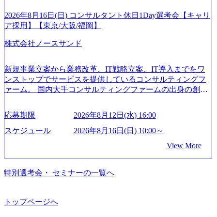
性の皆様に多数ご参画頂きたいと考え、プログラムを開催
コメディカル向け人材紹介等 - 介護事業者分野 - 介護事業者
文化理解や女性の活躍推進などの取り組み、また、フレッ
致します。 「未経験では難しいのではないか」、「実際女
向け経営支援プラットフォーム - 海外分野 - 医療・ヘルスケ
クス制度やフリーロケーション制度、フルリモート制度な
2026年8月16日(日) コンサルタント休日1Day選考会【キャリ
性はどのように活躍をしているのか」、「ケース面接の経
ア関連事業者向けマーケティング支援 - グローバルキャリ
どの多様な働き方をサポートする制度が整備されている 202
ア採用】【東京/大阪/福岡】
験がなく対策の仕方が知りたい」などのお声をたくさんい
アビジネス等 - 事業開発分野 - 健康保険組合向け遠隔保健指
6年8月23日(日) 9:00～18:00終了 2026年8月12日(水) 16:00 202
ただいているため、今回のプログラムでは現役の面接官と
株式会社ノースサンド
導サービス - 企業向けリモート産業保健サービス - 高齢者向
6年8月23日(日)にSustainable SCM SU 1day選考会を開催いた
食事などのカジュアルな交流、実際のプロジェクトのケー
け食事宅配情報提供サービス - リフォーム事業者情報提供
します。 当SUは「GlobalでのSCM構築」や「物流・調達コ
ススタディ、1対1の模擬面接等、複数のセッションを約1か
サービス等 2026年8月15日(土) 9:00～15:00頃(最大目安) 2026
ストの構造改革」といった伝統的なテーマに留まらずクラ
新規事業立案から業務改革、IT戦略立案、IT導入までをワ
月の期間に渡り行い、選考にご参加いただきます。コンサ
年8月12日(水) 16:00 会社説明会→1次面接→最終面接 ※基本
イアントがこれから取組むべき「グリーントランスフォー
ンストップでサービスを提供しているコンサルティングフ
ルタント未経験の方でも、戦略コンサルタントの具体的な
的には当日中に合否をお伝えしますが、他の面接官の目線
メーション」、「サーキュラーエコノミー(循環経済)」とい
ァーム。 国内大手コンサルティングファームの出身の創業
仕事内容からお話をさせていただきますので、戦略コンサ
をもって判断したい場合など、後日改めて面接をお願いす
った社会課題やテーマに対して、グローバル知見と最新の
メンバーが、「クライアントの求めていることに対して、
ルティングにご興味をお持ちの方は、この機会にぜひご応
る場合がございます。 9:00～説明会(30分前後) ↓ 順次1次
事例などを基に企業の構造改革と社会価値の創造の取り組
もっと自由に誠実に提案できる会社をつくりたい」「胸を
募ください。 ● 応募後のフロー ・書類選考後、対象者の方
応募期限
2026年8月12日(水) 16:00
面接(20分～30分) ↓ 最終面接(30分～1時間) ＜終了時間に
みを行うプロフェッショナルチームです。 今回1day選考対
張って会社が好きだと言えるような家族的な組織をつくり
にはWebテストを8月20日までに受験いただきます ・8月21
関して＞ ※個別の進捗状況により終了時間は異なりますが
象となるポジションは下記となります。 ・コンサルタント
たい」という想いで会社を設立 PwC・アクセンチュアとい
スケジュール
2026年8月16日(日) 10:00～
日までにプログラム参加者をご案内します ・初回プログラ
最大「15:00頃」の終了を目安としております。 ※当日の通
(調達改革・設備O&M)【SCS SU】 ・コンサルタント(ECM/
った大手コンサルティングファームをはじめ、SIerや事業会
ム : 8月29日(土)10:00～13:30 @ベイン東京オフィス(六本木)
View More
過人数が多い場合は、間に待ち時間が発生することや、時
SCM構想・PLM/MES改革)【SSC SU】 ・コンサルタント(物
社出身者など、様々な経歴の社員が活躍しており、働きや
・プログラム期間中はコンサルタントとの食事会、プロジ
間が伸びる可能性がございます。 勤務地問わず オンライン
流改革/需給プロセス改革)【SSC SU】 ・SCM/ECMデータ・
すく魅力的な環境が整っているため、定着率が高いことか
ェクトのご紹介、ケースワークショップなどを実施します
書類選考を通過された方
プロセス分析・AI活用_Sustainable SCM Strategy Unit(Strategy
ら「働きがいのある会社」に4年連続ベストカンパニーに選
特別選考会・ セミナーの一覧へ
・10月17日(土)開催の選考会にて採用面接を実施する予定で
Consultant職)≪東京・大阪≫ ・コンサルタント(SCS SUオー
出されている。 残業時間は平均30時間程度 事業/IT戦略立案
す ※ご都合が合わない方は別途調整いたします 初回プロ
プンポジション)【SCS SU】 ※当日は全体での会社説明な
や各種プロジェクトマネジメント、最先端テクノロジーの
グラム : ベイン東京オフィス(六本木) ※イベントによりオン
どはなく、個別選考のみの実施を予定しています ※1名あた
導入支援までワンストップでサービスを提供する。「世界
トップページへ
ラインまたはオフラインの実施 ※東京オフィスのみのご応
りの拘束時間は1時間～最大2時間半程度を想定しています
をデザインする」というビジョンを掲げ、クライアント目
募となります。他オフィス希望を含めたご応募はお受けい