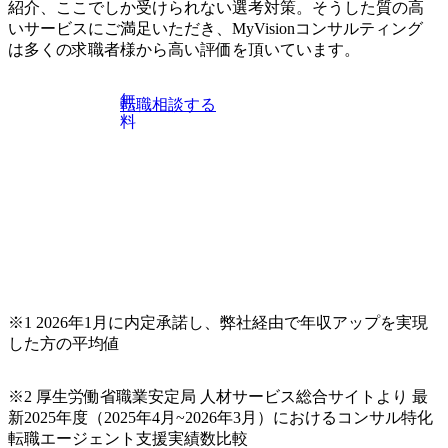
紹介、ここでしか受けられない選考対策。そうした質の高
分等の書類提出から3日程度を目処に、メールにてご案内差
いサービスにご満足いただき、MyVisionコンサルティング
し上げます。 東京都中央区銀座4丁目12−15 歌舞伎座タワー
は多くの求職者様から高い評価を頂いています。
7F 大阪府大阪市北区梅田三丁目2番2号 JPタワー大阪17F
福岡県福岡市中央区天神1-1-1 アクロス福岡12F 【本社】
上記本社もしくは東京近郊のクライアント先 プロジェクト
無
転職相談する
により他拠点の案件にリモートで参画いただくこともあり
料
ます 【関西支社】上記関西支社もしくは大阪近郊のクライ
アント先 プロジェクトにより他拠点の案件にリモートで参
画いただくこともあります 【福岡営業所】上記福岡営業所
もしくは福岡近郊のクライアント先 プロジェクトにより他
拠点の案件にリモートで参画いただくこともあります ※受
動喫煙対策 本社は【敷地内禁煙(屋内・外、喫煙可能場所あ
り)】だが、配属先により異なる オンライン ●以下のいずれ
かに該当 ・IT領域におけるエンジニアの実務経験1年以上
※設計～開発のご経験(アプリ/インフラ不問) ・プロジェク
※1 2026年1月に内定承諾し、弊社経由で年収アップを実現
トマネジメント経験(3年以上) ・コンサルティングファーム
した方の平均値
出身 ・ビジネスレベルの英語力 ・マネジメント経験 ・PM
O経験 ・向上心が強く、新しいことにも果敢にチャレンジ
できる方 ・クライアントや上司、メンバーからの指摘や要
※2 厚生労働省職業安定局 人材サービス総合サイトより 最
望を素直に受け止め、改善提案できる方
新2025年度（2025年4月~2026年3月）におけるコンサル特化
転職エージェント支援実績数比較