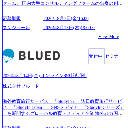
ァーム。 国内大手コンサルティングファームの出身の創業
メンバーが、「クライアントの求めていることに対して、
もっと自由に誠実に提案できる会社をつくりたい」「胸を
応募期限
2026年8月7日(金)16:00
張って会社が好きだと言えるような家族的な組織をつくり
たい」という想いで会社を設立 PwC・アクセンチュアとい
スケジュール
2026年8月13日(木)19:00～
った大手コンサルティングファームをはじめ、SIerや事業会
View More
社出身者など、様々な経歴の社員が活躍しており、働きや
すく魅力的な環境が整っているため、定着率が高いことか
ら「働きがいのある会社」に4年連続ベストカンパニーに選
受付中
セミナー
出されている。 残業時間は平均30時間程度 事業/IT戦略立案
や各種プロジェクトマネジメント、最先端テクノロジーの
導入支援までワンストップでサービスを提供する。「世界
をデザインする」というビジョンを掲げ、クライアント目
2026年8月14日(金) オンライン会社説明会
線のきめ細やかな気配りで、クライアントが本当に求めて
株式会社ブルード
いることは何かを追究し、本当に価値のある成果を提供し
ている。 2015年創業ながら、従業員数が1年で300人強増加
の736名（2024年1月）に到達。上場を目指し、さらに採用
海外教育旅行サービス 「StudyIn」、訪日教育旅行サービ
のスピードを上げている。 人にフォーカスをして急成長す
ス 「StudyIn Japan」、SNSメディア 「StudyInシリーズ」
る唯一無二のコンサルティングファーム【株式会社ノース
を展開するグローバル教育・メディア企業 海外21カ国と
サンド 執行役員新山氏、庄司氏インタビュー】 (https://my-vi
の取引実績と2,000校以上の提携教育機関を活用し、海外教
sion.co.jp/consulting-firm/northsand/interview01) ノースサンドは
育支援サービスを提供している 動画メディア事業を基盤と