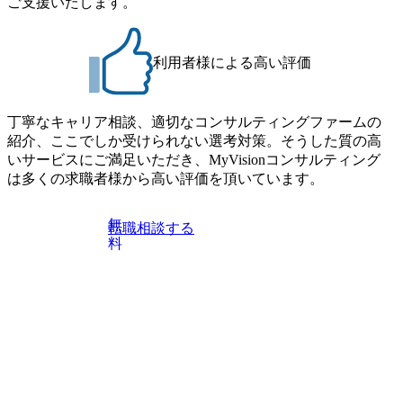
ご支援いたします。
値提供できる ・デリバリー中心の案件もあればセールス中
(火) 19:00～20:00 2026年8月13日(木) 16:00 応募をご検討され
心の案件もあり、個々の裁量や得意領域に合わせた売り上
ている方を対象に、会社説明会を実施予定です。 ● 求人名
げの立て方を選べる ここ1年で社員数60名⇒100名超、売上
・【富山】半導体製造装置の生産エンジニア(製造・生産工
今期18億円⇒来期30億円（いずれも約170％アップ）と急成
利用者様による高い評価
程の管理業務) ※主任候補・リーダークラス ・【砺波】半
長中のファームである また、成長中ファームのため優秀な
導体製造装置の生産エンジニア(製造・生産工程の管理業務)
上司の近くで働けるチャンスも多い(ボストン・コンサルテ
※主任候補・リーダークラス オンライン (Microsoft Teams)
ィング・グループ出身者等 (https://www.xspear.co.jp/member/ta
丁寧なキャリア相談、適切なコンサルティングファームの
※顔出しは不要です。ご質問頂く際のみ、顔出ししていた
keto_kajita/)） 多様なメンバー、多様なプロジェクトによる
紹介、ここでしか受けられない選考対策。そうした質の高
だければと存じます。
自己成長機会が多く、新たなチャレンジが可能 100名規模に
いサービスにご満足いただき、MyVisionコンサルティング
も関わらず、外資系戦略コンサルティングファームや総合
は多くの求職者様から高い評価を頂いています。
系コンサルティングファームをはじめ、メーカー、ITベン
チャー、外資系金融機関など多彩な出自で構成されてお
無
転職相談する
り、常に刺激を受けながらプロジェクトワークが可能 総合
料
コンサルティングファームの名の通り、全方位のクライア
ントに対して様々なプロジェクトが存在しており、手を上
げれば常に新しいテーマのチャレンジ機会を提供している
（ワンプール制） そのため、全体の離職率10％以下、未経
験3年未満の離職率は0％と驚異の定着率を誇る 大手ファー
ムと同水準以上の報酬制度であり、ファーム経験者の場合
は、転職時報酬アップが基本 強く「個人」の成⾧を重視す
るカルチャーであり、昇進に枠もなく、今ならReadyになれ
ば上がれる環境となっている 安定した経営環境の下、コン