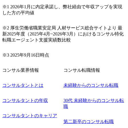
サルティングファームの立ち上げフェーズに関わることが
※1 2026年1月に内定承諾し、弊社経由で年収アップを実現
できる 豊富な経験を持つコンサル経験者の場合は、自らチ
した方の平均値
ームを立ち上げることが可能 裁量をもった営業活動、デリ
バリー活動ができる(スタートアップとの協業、新規ソリュ
※2 厚生労働省職業安定局 人材サービス総合サイトより 最
ーションの開発 など) シンプレクスの顧客基盤、エンジニ
新2025年度（2025年4月~2026年3月）におけるコンサル特化
アケイパビリティを活かた確度の高い事業立ち上げが経験
転職エージェント支援実績数比較
できる 2026年8月21日(金) 19:30〜21:30 (19:20開場) 2026年8
月12日(水) 16:00 ※参加状況によっては抽選とさせていただ
く可能性がございます。 このたび、ファーム経験者の方を
※3 2025年9月16日時点
対象にした懇親会形式の採用イベント「サロンイベント」
を開催いたします。 カジュアルな場で現場社員と直接交流
コンサル業界情報
コンサル転職情報
できる機会ですので、ぜひご参加ください。 当日はXspear
Consulting代表取締役の早田とMDやその他現場社員が複数
名参加する予定です！ ●費用 : 無料 虎ノ門ヒルズ付近 ※詳
コンサルタントとは
未経験からのコンサル転職
細な場所については参加者の方へ個別でご連絡いたしま
す。 コンサルファームにてマネージャー以上の職務を担当
コンサルタントの年収
30代 未経験からのコンサル転
している方
職
コンサルタントのキャリア
第二新卒のコンサル転職