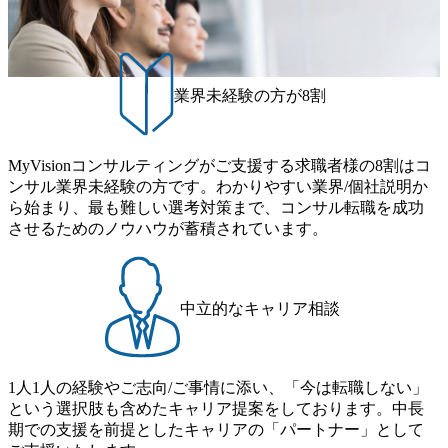
れます。 年次有給休暇の残日数は、翌年度に繰り越すこと
心に、DX戦略策定、新規事業立案、組織変革、規制対応等
ができます。 慶弔休暇は、事由により取得可能日数は異な
の幅広いプロジェクトを主導する。 - 天野 善仁氏：19卒Pw
りますが、3～7日の連続休暇を取得できます。 リフレッシ
C出身。Xspear最年少シニアマネージャー 社員インタビュー
ュ休暇は、規程で定める勤続年数ごとに、連続5日のリフレ
ページ (https://www.xspear.co.jp/career/interviews/) 戦略だけの
ッシュ休暇を取得できます。 【育児や子の看護、介護など
業界未経験の方が8割
コンサルは終わり──コンサル業界の風雲児に聞く。“これ
の制度】 育児休暇： 対象：小学校1年修了時の3月31日まで
から”のコンサルの在り方 (https://www.businessinsider.jp/articl
の子を育てるすべての従業員※期間：通算3年間 短時間勤
e/20250205-simplex-xspear/) Xspear Consultingがえるぼし認定
務： 対象：小学校卒業までの子を育てるすべての従業員 1
を取得 (https://www.agara.co.jp/article/382811) シンプレクスと
MyVisionコンサルティングがご支援する求職者様の8割はコ
日2時間15分まで、始業・終業時刻の繰り上げ・繰り下げが
Xspear Consultingが、東京都港区の行政手続き100%デジタル
ンサル業界未経験の方です。わかりやすい業界/個社説明か
可能 子の看護休暇： 子1人につき5日まで取得でき、1時間
化を支援 (https://www.afpbb.com/articles/-/3520247) 【未経験
ら始まり、最も難しい選考対策まで、コンサル転職を成功
単位で取得することも可能 家族看護休暇： 5日まで取得で
者】 ・年収UPでのオファー ・ワンプールで様々なインダ
させるためのノウハウが蓄積されています。
き、1時間単位で取得することも可能 【独身寮、住宅手当制
ストリーやソリューションを裁量をもって経験できる ・上
度など】 独身寮：富山事業所の近くに、白風寮と青風寮の2
流工程、先端技術を学べる環境 【コンサルファーム経験
つの寮があり、以下の入居基準を満たす方が入居可能で
者】 ・専門領域に軸足を置きながら、他領域にもチャレン
す。 ＜入居基準＞ ・満33歳までの独身者 ・自宅から勤務地
ジできる環境 ・タイトルアップでのオファー ・現職ファー
中立的なキャリア相談
までの通勤総時間が2時間を超えること 住宅手当： 本社の
ムより高いオファー年収 ・実力主義でプロモーションでき
近くには独身寮や社宅等が無いため、条件を満たす方には
る（ダブルスキップもあり） ・週に1度のアサインｍｔｇで
住宅手当を支給します。 また、独身寮は男性のみの入居と
こまめに社員のキャリアについて検討してもらえる。結
なるため、入居基準を満たす女性には住宅手当を支給しま
1人1人の経験やご志向/ご事情に添い、「今は転職しない」
果、なりたいキャリアを反映できるｐｊにアサインしても
す。 住宅手当は、一般賃貸物件を従業員が契約し、規程で
という選択肢も含めたキャリア提案をしております。中長
らえる ・シンプレクスというテクノロジーに強い部隊がい
定める金額を会社が支払います。 その他： 採用時や転勤等
期での支援を前提としたキャリアの「パートナー」として
るため、エンジニアの視点からも協業しクライアントへ価
による引っ越し費用は、会社が負担します。 2026年8月18日