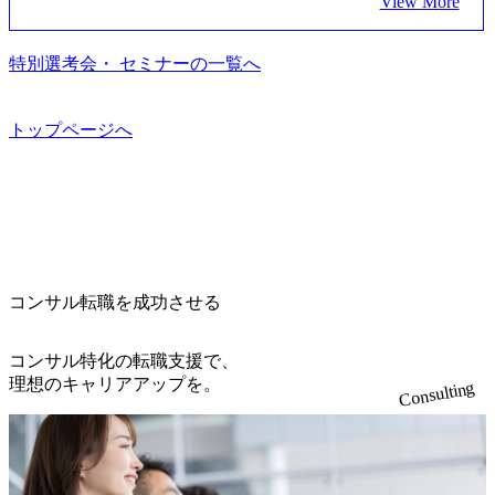
View More
m/our-vision-production.appspot.com/public/images/202505021528
話 IoT社会の浸透、AIの加速等により半導体需要は世界中で
31_721b100c-62c9-4258-aa0e-97182898115f_960x510.webp シ
急伸長しており、それに伴い半導体製造装置の需要も伸長
ンプレクス社は、FinTech領域に強みを持つITコンサルティ
中 https://storage.googleapis.com/our-vision-production.appspot.co
特別選考会・ セミナーの一覧へ
ング会社で、NRI、NTTDATAと同じく世界のFinTech Ranki
m/public/images/20260224131045_0fee4978-bb25-43a7-a367-542
ngsTop 100企業にも選出されている。ITコンサルティング、
6b95cd599_1200x543.webp https://storage.googleapis.com/our-visi
開発、運用保守と言った全工程を行う「一気通貫体制」が
on-production.appspot.com/public/images/20260224131052_2abe7
トップページへ
特長 ビジネスへの深い理解を持つコンサルタントが集うXs
cb8-329e-4a45-a8f5-73d9728b2cd7_1200x486.webp https://storag
e.googleapis.com/our-vision-production.appspot.com/public/image
pearと、最先端テクノロジーに深い知見を持つシンプレクス
s/20260224131100_d8b3379f-6e64-4566-aea4-924f21977d35_120
社またはグループ会社との協力体制を築いている Xspear社
0x460.webp https://storage.googleapis.com/our-vision-production.a
はあくまでもコンサルティングファームであり、システム
ppspot.com/public/images/20260224131116_05d25aab-49d6-4429-
開発を担当することはない https://storage.googleapis.com/our-vi
810e-138e27965ee8_1200x386.webp グローバル人財育成を目
sion-production.appspot.com/public/images/20240925204111_caa9
的とした「語学研修」、効果的なプレゼンのポイントを掴
4e4b-6aae-45a6-a0ce-b98154c816a2_1153x543.webp メンバー情
み実践に強くなるための「プレゼン研修」、自社キャリア
報 (https://www.xspear.co.jp/member/)一部抜粋 - 伊勢山 昇吾氏:
コンサル転職を成功させる
アドバイザーによる自身のキャリア構築をめざす「キャリ
ベイカレントにてIT戦略立案から実装支援を軸に、様々な
ア開発研修」などがある 生産現場を含む全部門でフレック
業界で新規事業戦略、成長戦略、PMI推進、業務改革等の幅
スタイム制度を実施しており、月単位の決められた労働時
コンサル特化の転職支援で、
広いプロジェクトに従事 - 鈴木健仁氏：新卒でベイカレン
間の範囲内で、出社・退社の時刻を社員の自己裁量に委
理想のキャリアアップを。
Consulting
トに入社し最年少ディレクターを経てXspearに参画 - 梶田
ね、ワークライフバランスを図りながら効率的に働くこと
威人氏：BCG出身。金融業界における戦略策定、DX戦略立
ができる 【休日】 土日祝休みの完全週休2日制 2025年度の
案、人事組織テーマに強みを持ち、メディア・エンタメ業
年間休日は125日（GW8日、夏季9日、年末年始9日） 有給
界においてはDX戦略立案、NFT等の新規事業立案を得意と
休暇は年間24日（4月1日入社の場合）で、入社日に付与さ
する。 - 藏満 一馬氏：アクセンチュア出身。金融業界を中