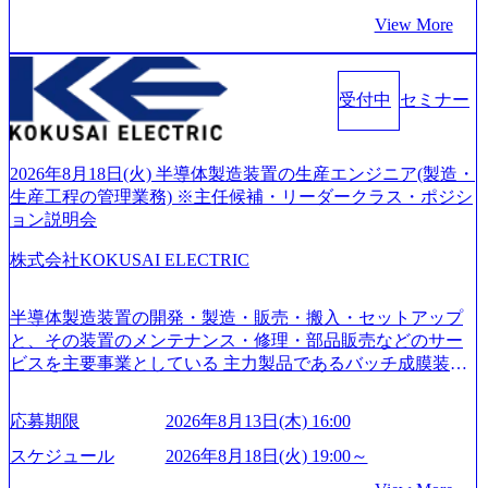
eet) ・営業・マーケティングなど、ビジネスサイドでのキャ
ロジーを提供してきたシンプレクスのノウハウを活かしつ
の全体感や実際に働いていらっしゃる方の体感的なお話を
View More
リアを検討されている方 ・転職を具体的に決めてはいない
つ、あらゆる業種・業界のクライアントの企業価値の最大
伺うことができ、参考になりました」 オンライン(ZOO
が、情報収集を進めたい段階の方 ・東京・大阪での勤務を
化を支援するために、戦略策定、組織改革、人材育成、業
M)
希望される方
務改善、実行支援などのコンサルティングサービスを一気
受付中
セミナー
通貫で提供するのが特徴（いわゆる総合コンサルティング
ファーム） 社名の由来は”DXエリアにSpir（槍）を指して
切り開く””simplexないでは金融以外の領域にX（クロス）し
ていく”という位置づけ 一昔前は金融が強い企業として認知
2026年8月18日(火) 半導体製造装置の生産エンジニア(製造・
されていたが、現在金融の売上割合は全体の3割。現在はTo
生産工程の管理業務) ※主任候補・リーダークラス・ポジシ
C事業を始め、パブリック、製造業、通信、エンタメ、教
ョン説明会
育、保健など幅広く強みのあるファーム。 ワンプール制で
株式会社KOKUSAI ELECTRIC
はあるが、社員の興味のある分野やスキルを活用したいな
どの希望は考慮してのアサイン。 そのため、専門性を身に
着けたい方でも幅広に経験を積みたい方でも、キャリア形
半導体製造装置の開発・製造・販売・搬入・セットアップ
成が柔軟に可能な環境である。 https://storage.googleapis.com/
と、その装置のメンテナンス・修理・部品販売などのサー
our-vision-production.appspot.com/public/images/20240925204135
ビスを主要事業としている 主力製品であるバッチ成膜装置
_93b1bff3-f71c-4bc9-8bd9-72a8a4826007_1200x554.webp https://
は、世界中の半導体デバイスメーカーから高く評価され、
storage.googleapis.com/our-vision-production.appspot.com/public/i
世界トップクラスのシェアを有している 技術と対話を通じ
mages/20250502152751_46c65543-87ef-4e86-a85a-8649e1c532f9
応募期限
2026年8月13日(木) 16:00
て未来を創造し、社会課題の解決に貢献することを目指し
_956x512.webp https://storage.googleapis.com/our-vision-producti
on.appspot.com/public/images/20250502152804_ba6aaa1a-9ffc-4f
ている Mission:私たちの技術/私たちの対話 Vision:夢を未来
スケジュール
2026年8月18日(火) 19:00～
2a-9b40-06fff8ee19af_961x517.webp https://storage.googleapis.co
につなぐベストパートナー Value:私たちの技術/私たちの対