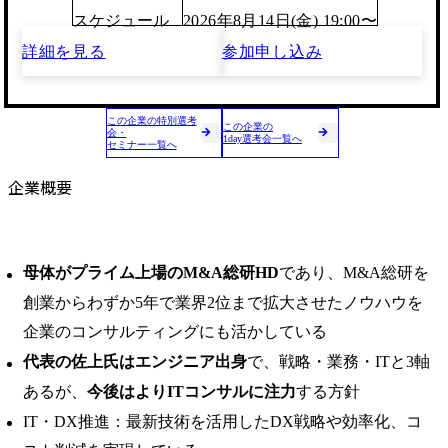
スケジュール
2026年8月14日(金) 19:00〜
詳細を見る
参加申し込み
この企業の特別選考
この企業の
会・
1day選考会一覧へ
セミナー一覧へ
企業概要
母体がプライム上場のM&A総研HD
であり、M&A総研を
創業からわずか5年で業界2位まで拡大させたノウハウを
企業のコンサルティングにも活かしている
代表の佐上氏はエンジニア出身
で、戦略・業務・ITと3軸
あるが、
今後はよりITコンサルに注力
する方針
IT・DX推進：最新技術を活用したDX戦略や効率化、コ