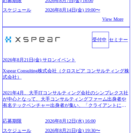
応募期限
2026年8月7日(金) 16:00
2015年に設立され、前年比205%の売上成長を遂げるなど、
して、留学支援・訪日教育旅行・SNSマーケティング事業
急速な成長を遂げている。 ​ 新規事業立案から業務改革、IT
を展開している Mission:より多くの人に、グローバルという
スケジュール
2026年8月14日(金) 19:00〜
戦略立案、IT導入までをワンストップで提供するコンサル
選択肢を Vision:世界を代表する、ライフチェンジ・インフ
View More
ティングファームである。 ​- 2025年1月時点で従業員数1,209
ラになる Value： INTEGRITY誠実であろう 素直に心を開い
名を擁し、事業拡大を続けている。 「人」にフォーカスを
て伝える、自責かつ利他の精神で動く、謙虚な姿勢でウソ
当てたコンサルティング会社として、社員の人間力を強み
やグチを言わない BE CRAZY熱狂しよう 10倍思考で攻め
としたサービスを提供している。 ​- - 2018年から6年連続で
受付中
セミナー
る、失敗を恐れずにふみだす、執着心をもって没頭する O
「働きがいのある会社ベストカンパニー」に選出され、社
WNERSHIP当事者であろう みずから決めてみずから動く、
員モチベーションが高いと評価されている。 ​ 大手コンサル
全体最適で考える、チームを巻き込む SPEEDスピードにこ
ティングファームやSIer、事業会社出身者など、多様な経歴
だわろう 今すぐ決める、すばやく動く、まず成果物をだす
2026年8月21日(金) サロンイベント
の社員が活躍している。 年間休日120日以上、完全週休2日
GRITやり抜こう 逆境でもブレずに続ける、改善サイクルを
制、有給休暇初年度10日（消化率46.3%）、特別休暇5日な
Xspear Consulting株式会社（クロスピア コンサルティング株
回す、結果が出るまでやり抜く 2026年8月14日(金) 19:00〜2
ど、充実した休暇制度を整備している。 ​ 月平均残業時間は
式会社）
0:00 (60分) 2026年8月7日(金) 16:00 本説明会は、選考の前段
25時間であり、ワークライフバランスを重視した働き方が
として「まず会社を知っていただく場」として設けたもの
可能である。 ​ スポレク制度や入社者歓迎会、全社員集会、
です。評価の場ではないため、キャリアを検討中の段階の
2021年4月、大手ITコンサルティング会社のシンプレクス社
リフレッシュ休暇など、社員同士の交流や健康をサポート
方にもご参加いただけます。 連休中の平日夜という日程の
が中心となって、大手コンサルティングファーム出身者や
する取り組みが充実している。 2026年8月13日(木) 19:00～2
ため、在職中の方も有給を取得することなく、現職への配
有名テックベンチャー出身者が集い、「クライアントにと
0:30予定 2026年8月7日(金) 16:00 コンサル業界の動向や業務
慮なくご参加いただけます。帰省先からのオンライン参加
って真のデジタルトランスフォーメーションを創造した
内容・会社説明・匿名の質問コーナーなどを盛り込んだ業
も可能です。 ● 当日のプログラム ・会社説明(40分) 教育
い」という想いの下で立ち上げた新鋭ファーム テクノロジ
界セミナーを実施しています。 ●前回開催時のアンケート
応募期限
2026年8月12日(水) 16:00
旅行事業の内容とビジネスモデル/今後の構想・事業展開/入
ーがビジネスの成功に大きな影響力を持つDX時代におい
結果 満足度：100％ 感想一例：「コンサルタントへのイメ
社後のキャリアパス ・質疑応答(20分) オンライン (Google M
て、20年以上にわたってFintech業界を中心に最先端テクノ
スケジュール
2026年8月21日(金) 19:30〜
ージのぼんやりしていた部分が明確になりました」「業界