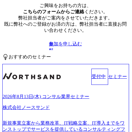
ご興味をお持ちの方は、
こちらのフォームからご連絡
ください。
弊社担当者がご案内をさせていただきます。
既に弊社へのご登録がお済の方は、弊社担当者に直接お問
い合わせください。
参加を申し込む
無
料
おすすめのセミナー
受付中
セミナー
2026年8月13日(木) コンサル業界セミナー
株式会社ノースサンド
新規事業立案から業務改革、IT戦略立案、IT導入までをワ
ンストップでサービスを提供しているコンサルティングフ