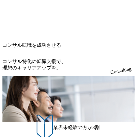
特長 ビジネスへの深い理解を持つコンサルタントが集うXs
cb8-329e-4a45-a8f5-73d9728b2cd7_1200x486.webp https://storag
e.googleapis.com/our-vision-production.appspot.com/public/image
pearと、最先端テクノロジーに深い知見を持つシンプレクス
s/20260224131100_d8b3379f-6e64-4566-aea4-924f21977d35_120
社またはグループ会社との協力体制を築いている Xspear社
0x460.webp https://storage.googleapis.com/our-vision-production.a
はあくまでもコンサルティングファームであり、システム
ppspot.com/public/images/20260224131116_05d25aab-49d6-4429-
開発を担当することはない https://storage.googleapis.com/our-vi
810e-138e27965ee8_1200x386.webp グローバル人財育成を目
sion-production.appspot.com/public/images/20240925204111_caa9
的とした「語学研修」、効果的なプレゼンのポイントを掴
4e4b-6aae-45a6-a0ce-b98154c816a2_1153x543.webp メンバー情
み実践に強くなるための「プレゼン研修」、自社キャリア
報 (https://www.xspear.co.jp/member/)一部抜粋 - 伊勢山 昇吾氏:
コンサル転職を成功させる
アドバイザーによる自身のキャリア構築をめざす「キャリ
ベイカレントにてIT戦略立案から実装支援を軸に、様々な
ア開発研修」などがある 生産現場を含む全部門でフレック
業界で新規事業戦略、成長戦略、PMI推進、業務改革等の幅
スタイム制度を実施しており、月単位の決められた労働時
コンサル特化の転職支援で、
広いプロジェクトに従事 - 鈴木健仁氏：新卒でベイカレン
間の範囲内で、出社・退社の時刻を社員の自己裁量に委
理想のキャリアアップを。
Consulting
トに入社し最年少ディレクターを経てXspearに参画 - 梶田
ね、ワークライフバランスを図りながら効率的に働くこと
威人氏：BCG出身。金融業界における戦略策定、DX戦略立
ができる 【休日】 土日祝休みの完全週休2日制 2025年度の
案、人事組織テーマに強みを持ち、メディア・エンタメ業
年間休日は125日（GW8日、夏季9日、年末年始9日） 有給
界においてはDX戦略立案、NFT等の新規事業立案を得意と
休暇は年間24日（4月1日入社の場合）で、入社日に付与さ
する。 - 藏満 一馬氏：アクセンチュア出身。金融業界を中
れます。 年次有給休暇の残日数は、翌年度に繰り越すこと
心に、DX戦略策定、新規事業立案、組織変革、規制対応等
ができます。 慶弔休暇は、事由により取得可能日数は異な
の幅広いプロジェクトを主導する。 - 天野 善仁氏：19卒Pw
りますが、3～7日の連続休暇を取得できます。 リフレッシ
C出身。Xspear最年少シニアマネージャー 社員インタビュー
ュ休暇は、規程で定める勤続年数ごとに、連続5日のリフレ
ページ (https://www.xspear.co.jp/career/interviews/) 戦略だけの
ッシュ休暇を取得できます。 【育児や子の看護、介護など
業界未経験の方が8割
コンサルは終わり──コンサル業界の風雲児に聞く。“これ
の制度】 育児休暇： 対象：小学校1年修了時の3月31日まで
から”のコンサルの在り方 (https://www.businessinsider.jp/articl