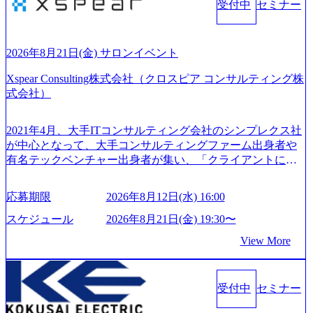
としたサービスを提供している。 ​- - 2018年から6年連続で
受付中
セミナー
る、失敗を恐れずにふみだす、執着心をもって没頭する O
「働きがいのある会社ベストカンパニー」に選出され、社
WNERSHIP当事者であろう みずから決めてみずから動く、
員モチベーションが高いと評価されている。 ​ 大手コンサル
全体最適で考える、チームを巻き込む SPEEDスピードにこ
ティングファームやSIer、事業会社出身者など、多様な経歴
だわろう 今すぐ決める、すばやく動く、まず成果物をだす
2026年8月21日(金) サロンイベント
の社員が活躍している。 年間休日120日以上、完全週休2日
GRITやり抜こう 逆境でもブレずに続ける、改善サイクルを
制、有給休暇初年度10日（消化率46.3%）、特別休暇5日な
Xspear Consulting株式会社（クロスピア コンサルティング株
回す、結果が出るまでやり抜く 2026年8月14日(金) 19:00〜2
ど、充実した休暇制度を整備している。 ​ 月平均残業時間は
式会社）
0:00 (60分) 2026年8月7日(金) 16:00 本説明会は、選考の前段
25時間であり、ワークライフバランスを重視した働き方が
として「まず会社を知っていただく場」として設けたもの
可能である。 ​ スポレク制度や入社者歓迎会、全社員集会、
です。評価の場ではないため、キャリアを検討中の段階の
2021年4月、大手ITコンサルティング会社のシンプレクス社
リフレッシュ休暇など、社員同士の交流や健康をサポート
方にもご参加いただけます。 連休中の平日夜という日程の
が中心となって、大手コンサルティングファーム出身者や
する取り組みが充実している。 2026年8月13日(木) 19:00～2
ため、在職中の方も有給を取得することなく、現職への配
有名テックベンチャー出身者が集い、「クライアントにと
0:30予定 2026年8月7日(金) 16:00 コンサル業界の動向や業務
慮なくご参加いただけます。帰省先からのオンライン参加
って真のデジタルトランスフォーメーションを創造した
内容・会社説明・匿名の質問コーナーなどを盛り込んだ業
も可能です。 ● 当日のプログラム ・会社説明(40分) 教育
い」という想いの下で立ち上げた新鋭ファーム テクノロジ
界セミナーを実施しています。 ●前回開催時のアンケート
応募期限
2026年8月12日(水) 16:00
旅行事業の内容とビジネスモデル/今後の構想・事業展開/入
ーがビジネスの成功に大きな影響力を持つDX時代におい
結果 満足度：100％ 感想一例：「コンサルタントへのイメ
社後のキャリアパス ・質疑応答(20分) オンライン (Google M
て、20年以上にわたってFintech業界を中心に最先端テクノ
スケジュール
2026年8月21日(金) 19:30〜
ージのぼんやりしていた部分が明確になりました」「業界
eet) ・営業・マーケティングなど、ビジネスサイドでのキャ
ロジーを提供してきたシンプレクスのノウハウを活かしつ
の全体感や実際に働いていらっしゃる方の体感的なお話を
View More
リアを検討されている方 ・転職を具体的に決めてはいない
つ、あらゆる業種・業界のクライアントの企業価値の最大
伺うことができ、参考になりました」 オンライン(ZOO
が、情報収集を進めたい段階の方 ・東京・大阪での勤務を
化を支援するために、戦略策定、組織改革、人材育成、業
M)
希望される方
務改善、実行支援などのコンサルティングサービスを一気
受付中
セミナー
通貫で提供するのが特徴（いわゆる総合コンサルティング
ファーム） 社名の由来は”DXエリアにSpir（槍）を指して