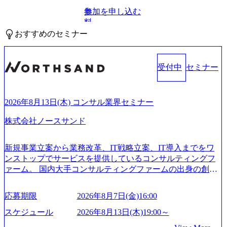
参加を申し込む
無
料
おすすめのセミナー
受付中
セミナー
2026年8月13日(木) コンサル業界セミナー
株式会社ノースサンド
新規事業立案から業務改革、IT戦略立案、IT導入までをワ
ンストップでサービスを提供しているコンサルティングフ
ァーム。 国内大手コンサルティングファームの出身の創業
メンバーが、「クライアントの求めていることに対して、
もっと自由に誠実に提案できる会社をつくりたい」「胸を
応募期限
2026年8月7日(金)16:00
張って会社が好きだと言えるような家族的な組織をつくり
たい」という想いで会社を設立 PwC・アクセンチュアとい
スケジュール
2026年8月13日(木)19:00～
った大手コンサルティングファームをはじめ、SIerや事業会