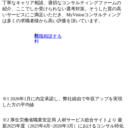
ィング・グループ出身者等 (https://www.xspear.co.jp/member/ta
丁寧なキャリア相談、適切なコンサルティングファームの
※顔出しは不要です。ご質問頂く際のみ、顔出ししていた
keto_kajita/)） 多様なメンバー、多様なプロジェクトによる
紹介、ここでしか受けられない選考対策。そうした質の高
だければと存じます。
自己成長機会が多く、新たなチャレンジが可能 100名規模に
いサービスにご満足いただき、MyVisionコンサルティング
も関わらず、外資系戦略コンサルティングファームや総合
は多くの求職者様から高い評価を頂いています。
系コンサルティングファームをはじめ、メーカー、ITベン
チャー、外資系金融機関など多彩な出自で構成されてお
無
転職相談する
り、常に刺激を受けながらプロジェクトワークが可能 総合
料
コンサルティングファームの名の通り、全方位のクライア
ントに対して様々なプロジェクトが存在しており、手を上
げれば常に新しいテーマのチャレンジ機会を提供している
（ワンプール制） そのため、全体の離職率10％以下、未経
験3年未満の離職率は0％と驚異の定着率を誇る 大手ファー
ムと同水準以上の報酬制度であり、ファーム経験者の場合
は、転職時報酬アップが基本 強く「個人」の成⾧を重視す
るカルチャーであり、昇進に枠もなく、今ならReadyになれ
ば上がれる環境となっている 安定した経営環境の下、コン
サルティングファームの立ち上げフェーズに関わることが
※1 2026年1月に内定承諾し、弊社経由で年収アップを実現
できる 豊富な経験を持つコンサル経験者の場合は、自らチ
した方の平均値
ームを立ち上げることが可能 裁量をもった営業活動、デリ
バリー活動ができる(スタートアップとの協業、新規ソリュ
※2 厚生労働省職業安定局 人材サービス総合サイトより 最
ーションの開発 など) シンプレクスの顧客基盤、エンジニ
新2025年度（2025年4月~2026年3月）におけるコンサル特化
アケイパビリティを活かた確度の高い事業立ち上げが経験