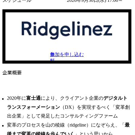
スケジュール
2026年9月30日(水) 17:00～
参加を申し込む
無
料
企業概要
2020年に
富士通
により、クライアント企業の
デジタルト
ランスフォーメーション
（DX）を実現するべく「変革創
出企業」として発足したコンサルティングファーム
変革のプロセスを山の稜線（ridgeline）になぞらえ、「
最
後まで変革の稜線を歩んでいく
」という思いから