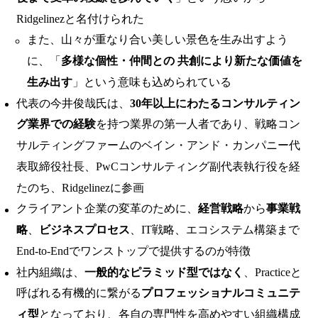
Ridgelinezと名付けられた
また、山々が重なり合い美しい景色を生み出すよう
に、「
多様な個性・仲間との 共創により新たな価値を
生み出す
」という意味も込められている
代表の今井俊哉氏は、
30年以上にわたるコンサルティン
グ業界での経験
を持つ業界の第一人者であり、戦略コン
サルティングファームのベイン・アンド・カンパニー代
表取締役社長、PwCコンサルティング副代表執行役を経
たのち、Ridgelinezに参画
クライアント企業の変革のために、
経営戦略
から
事業戦
略
、
ビジネスプロセス
、IT戦略、エコシステム構築まで
End-to-Endでワンストップで提供するのが特徴
社内組織は、
一般的なピラミッド型ではなく
、Practiceと
呼ばれる有機的に繋がる
プロフェッショナルコミュニテ
ィ型
となっており、各自の専門性を高めやすい組織構成