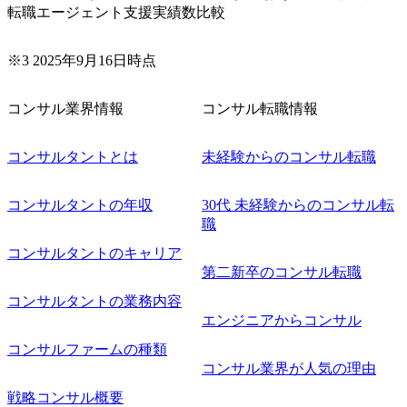
転職エージェント支援実績数比較
できる 2026年8月21日(金) 19:30〜21:30 (19:20開場) 2026年8
月12日(水) 16:00 ※参加状況によっては抽選とさせていただ
く可能性がございます。 このたび、ファーム経験者の方を
※3 2025年9月16日時点
対象にした懇親会形式の採用イベント「サロンイベント」
を開催いたします。 カジュアルな場で現場社員と直接交流
コンサル業界情報
コンサル転職情報
できる機会ですので、ぜひご参加ください。 当日はXspear
Consulting代表取締役の早田とMDやその他現場社員が複数
名参加する予定です！ ●費用 : 無料 虎ノ門ヒルズ付近 ※詳
コンサルタントとは
未経験からのコンサル転職
細な場所については参加者の方へ個別でご連絡いたしま
す。 コンサルファームにてマネージャー以上の職務を担当
コンサルタントの年収
30代 未経験からのコンサル転
している方
職
コンサルタントのキャリア
第二新卒のコンサル転職
コンサルタントの業務内容
エンジニアからコンサル
コンサルファームの種類
コンサル業界が人気の理由
戦略コンサル概要