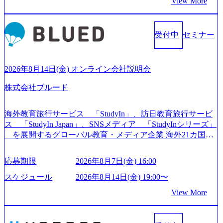
View More
社出身者など、様々な経歴の社員が活躍しており、働きや
すく魅力的な環境が整っているため、定着率が高いことか
ら「働きがいのある会社」に4年連続ベストカンパニーに選
受付中
セミナー
出されている。 残業時間は平均30時間程度 事業/IT戦略立案
や各種プロジェクトマネジメント、最先端テクノロジーの
導入支援までワンストップでサービスを提供する。「世界
をデザインする」というビジョンを掲げ、クライアント目
2026年8月14日(金) オンライン会社説明会
線のきめ細やかな気配りで、クライアントが本当に求めて
株式会社ブルード
いることは何かを追究し、本当に価値のある成果を提供し
ている。 2015年創業ながら、従業員数が1年で300人強増加
の736名（2024年1月）に到達。上場を目指し、さらに採用
海外教育旅行サービス 「StudyIn」、訪日教育旅行サービ
のスピードを上げている。 人にフォーカスをして急成長す
ス 「StudyIn Japan」、SNSメディア 「StudyInシリーズ」
る唯一無二のコンサルティングファーム【株式会社ノース
を展開するグローバル教育・メディア企業 海外21カ国と
サンド 執行役員新山氏、庄司氏インタビュー】 (https://my-vi
の取引実績と2,000校以上の提携教育機関を活用し、海外教
sion.co.jp/consulting-firm/northsand/interview01) ノースサンドは
育支援サービスを提供している 動画メディア事業を基盤と
応募期限
2026年8月7日(金) 16:00
2015年に設立され、前年比205%の売上成長を遂げるなど、
して、留学支援・訪日教育旅行・SNSマーケティング事業
急速な成長を遂げている。 ​ 新規事業立案から業務改革、IT
を展開している Mission:より多くの人に、グローバルという
スケジュール
2026年8月14日(金) 19:00〜
戦略立案、IT導入までをワンストップで提供するコンサル
選択肢を Vision:世界を代表する、ライフチェンジ・インフ
View More
ティングファームである。 ​- 2025年1月時点で従業員数1,209
ラになる Value： INTEGRITY誠実であろう 素直に心を開い
名を擁し、事業拡大を続けている。 「人」にフォーカスを
て伝える、自責かつ利他の精神で動く、謙虚な姿勢でウソ
当てたコンサルティング会社として、社員の人間力を強み
やグチを言わない BE CRAZY熱狂しよう 10倍思考で攻め