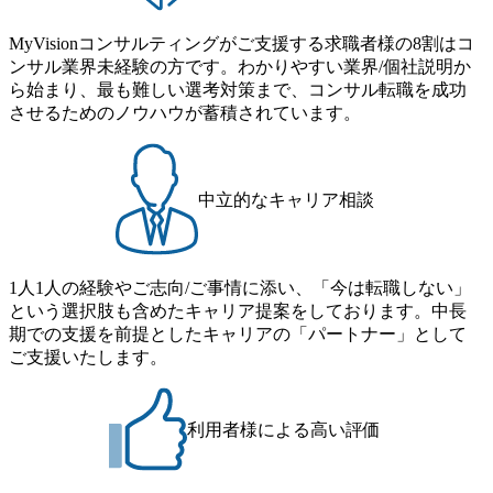
の子を育てるすべての従業員※期間：通算3年間 短時間勤
e/20250205-simplex-xspear/) Xspear Consultingがえるぼし認定
務： 対象：小学校卒業までの子を育てるすべての従業員 1
を取得 (https://www.agara.co.jp/article/382811) シンプレクスと
MyVisionコンサルティングがご支援する求職者様の8割はコ
日2時間15分まで、始業・終業時刻の繰り上げ・繰り下げが
Xspear Consultingが、東京都港区の行政手続き100%デジタル
ンサル業界未経験の方です。わかりやすい業界/個社説明か
可能 子の看護休暇： 子1人につき5日まで取得でき、1時間
化を支援 (https://www.afpbb.com/articles/-/3520247) 【未経験
ら始まり、最も難しい選考対策まで、コンサル転職を成功
単位で取得することも可能 家族看護休暇： 5日まで取得で
者】 ・年収UPでのオファー ・ワンプールで様々なインダ
させるためのノウハウが蓄積されています。
き、1時間単位で取得することも可能 【独身寮、住宅手当制
ストリーやソリューションを裁量をもって経験できる ・上
度など】 独身寮：富山事業所の近くに、白風寮と青風寮の2
流工程、先端技術を学べる環境 【コンサルファーム経験
つの寮があり、以下の入居基準を満たす方が入居可能で
者】 ・専門領域に軸足を置きながら、他領域にもチャレン
す。 ＜入居基準＞ ・満33歳までの独身者 ・自宅から勤務地
ジできる環境 ・タイトルアップでのオファー ・現職ファー
中立的なキャリア相談
までの通勤総時間が2時間を超えること 住宅手当： 本社の
ムより高いオファー年収 ・実力主義でプロモーションでき
近くには独身寮や社宅等が無いため、条件を満たす方には
る（ダブルスキップもあり） ・週に1度のアサインｍｔｇで
住宅手当を支給します。 また、独身寮は男性のみの入居と
こまめに社員のキャリアについて検討してもらえる。結
なるため、入居基準を満たす女性には住宅手当を支給しま
1人1人の経験やご志向/ご事情に添い、「今は転職しない」
果、なりたいキャリアを反映できるｐｊにアサインしても
す。 住宅手当は、一般賃貸物件を従業員が契約し、規程で
という選択肢も含めたキャリア提案をしております。中長
らえる ・シンプレクスというテクノロジーに強い部隊がい
定める金額を会社が支払います。 その他： 採用時や転勤等
期での支援を前提としたキャリアの「パートナー」として
るため、エンジニアの視点からも協業しクライアントへ価
による引っ越し費用は、会社が負担します。 2026年8月18日
ご支援いたします。
値提供できる ・デリバリー中心の案件もあればセールス中
(火) 19:00～20:00 2026年8月13日(木) 16:00 応募をご検討され
心の案件もあり、個々の裁量や得意領域に合わせた売り上
ている方を対象に、会社説明会を実施予定です。 ● 求人名
げの立て方を選べる ここ1年で社員数60名⇒100名超、売上
・【富山】半導体製造装置の生産エンジニア(製造・生産工
今期18億円⇒来期30億円（いずれも約170％アップ）と急成
利用者様による高い評価
程の管理業務) ※主任候補・リーダークラス ・【砺波】半
長中のファームである また、成長中ファームのため優秀な
導体製造装置の生産エンジニア(製造・生産工程の管理業務)
上司の近くで働けるチャンスも多い(ボストン・コンサルテ
※主任候補・リーダークラス オンライン (Microsoft Teams)