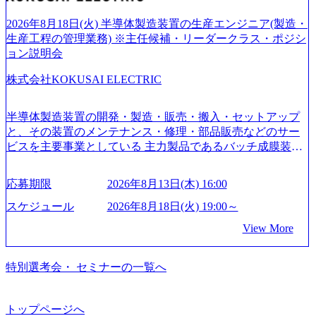
切り開く””simplexないでは金融以外の領域にX（クロス）し
ていく”という位置づけ 一昔前は金融が強い企業として認知
2026年8月18日(火) 半導体製造装置の生産エンジニア(製造・
されていたが、現在金融の売上割合は全体の3割。現在はTo
生産工程の管理業務) ※主任候補・リーダークラス・ポジシ
C事業を始め、パブリック、製造業、通信、エンタメ、教
ョン説明会
育、保健など幅広く強みのあるファーム。 ワンプール制で
株式会社KOKUSAI ELECTRIC
はあるが、社員の興味のある分野やスキルを活用したいな
どの希望は考慮してのアサイン。 そのため、専門性を身に
着けたい方でも幅広に経験を積みたい方でも、キャリア形
半導体製造装置の開発・製造・販売・搬入・セットアップ
成が柔軟に可能な環境である。 https://storage.googleapis.com/
と、その装置のメンテナンス・修理・部品販売などのサー
our-vision-production.appspot.com/public/images/20240925204135
ビスを主要事業としている 主力製品であるバッチ成膜装置
_93b1bff3-f71c-4bc9-8bd9-72a8a4826007_1200x554.webp https://
は、世界中の半導体デバイスメーカーから高く評価され、
storage.googleapis.com/our-vision-production.appspot.com/public/i
世界トップクラスのシェアを有している 技術と対話を通じ
mages/20250502152751_46c65543-87ef-4e86-a85a-8649e1c532f9
応募期限
2026年8月13日(木) 16:00
て未来を創造し、社会課題の解決に貢献することを目指し
_956x512.webp https://storage.googleapis.com/our-vision-producti
on.appspot.com/public/images/20250502152804_ba6aaa1a-9ffc-4f
ている Mission:私たちの技術/私たちの対話 Vision:夢を未来
スケジュール
2026年8月18日(火) 19:00～
2a-9b40-06fff8ee19af_961x517.webp https://storage.googleapis.co
につなぐベストパートナー Value:私たちの技術/私たちの対
View More
m/our-vision-production.appspot.com/public/images/202505021528
話 IoT社会の浸透、AIの加速等により半導体需要は世界中で
31_721b100c-62c9-4258-aa0e-97182898115f_960x510.webp シ
急伸長しており、それに伴い半導体製造装置の需要も伸長
ンプレクス社は、FinTech領域に強みを持つITコンサルティ
中 https://storage.googleapis.com/our-vision-production.appspot.co
特別選考会・ セミナーの一覧へ
ング会社で、NRI、NTTDATAと同じく世界のFinTech Ranki
m/public/images/20260224131045_0fee4978-bb25-43a7-a367-542
ngsTop 100企業にも選出されている。ITコンサルティング、
6b95cd599_1200x543.webp https://storage.googleapis.com/our-visi
開発、運用保守と言った全工程を行う「一気通貫体制」が
on-production.appspot.com/public/images/20260224131052_2abe7
トップページへ