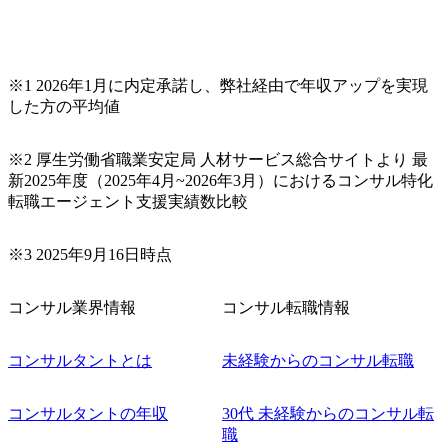
品質改善なども推進していただきます。 ＜SE＞ 参画いただ
く案件はプライム案件メインです。 要件定義～設計～開発
～テスト～リリース・リリース後対応まで一気通貫でご担
当いただきます。 参画当初はご経験に応じたフェーズから
※1 2026年1月に内定承諾し、弊社経由で年収アップを実現
ご担当いただき、当社の社員が業務面をサポートしつつ、
した方の平均値
徐々に対応範囲を広げていただきます。 ＜QAエンジニア＞
本質的な品質向上を目的とし、プロジェクトの上流(コンサ
ルティング領域)から参画いただきます。 課題選定から顧客
※2 厚生労働省職業安定局 人材サービス総合サイトより 最
への企画提案、そして実行までを一気通貫で支援していた
新2025年度（2025年4月~2026年3月）におけるコンサル特化
だきます。 アジャイル開発を通じて顧客の要望や提案を柔
転職エージェント支援実績数比較
軟に取り入れながら改善サイクルを回すため、ご自身の提
案がサービスに直接反映されやすく、高い貢献度を実感で
※3 2025年9月16日時点
きます。 ● 勤務地 東京都渋谷区渋谷3丁目6-7 渋谷金王タワ
ー 事業所内禁煙(入居する施設に喫煙専用室あり) ・就業規
則により就業時間内の喫煙を全面的に禁止 ・禁煙サポート
コンサル業界情報
コンサル転職情報
制度あり オンライン ● 必須要件 以下いずれかのご経験をお
持ちの方 ・システム・ソフトウェア開発経験3年以上 ・要
コンサルタントとは
未経験からのコンサル転職
件定義～基本設計など上流経験2年以上 ・PMO経験2年以上
● 歓迎要件 ・要件定義から詳細設計までのいずれかの上流
工程の経験 ・サブリーダー以上のマネジメント経験 ・お客
コンサルタントの年収
30代 未経験からのコンサル転
様との折衝経験、交渉経験 ・組織課題に対して主体的に業
職
務改善に取り組まれたご経験 ・アジャイル/スクラムへの興