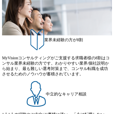
向を把握し、クライアントや自社への提案などに積極的に
の技術者を抱えており、アビームコンサルティングに続い
長期といわれるフェーズにあります。 事業・組織を拡大し
vision-production.appspot.com/public/images/20251030164405_5c
関わることができる方 ・スケジューリング(優先順位付け含
て日本国内2番目にSAP認定コンサルタント制度の有資格者
ていく時期のため、メンバーや組織がスケールしていく過
527843-d227-4df8-b86c-5587f843fdf6_1200x471.webp https://stor
む)など、ビジネスベーシックスキルが習得できている方
数が多く、特にIT領域に強みを持つ グローバルのポジショ
age.googleapis.com/our-vision-production.appspot.com/public/imag
程を体感できます。 また、希望者はパートナー以外でも大
ンに自由に応募できる社内の転職ツール「キャリアズ・マ
es/20251030164946_dc0888f6-0539-4887-84d7-34c8d8544226_1
手役員の方へのセールスにも参加できる環境です。 自ら案
200x666.webp 年間100億円規模の投資の元、10以上もの新規
ーケットプレイス」が存在し、本ツールを活用で上司の引
件を取り、プロジェクト体制を作っていくことも可能で
事業を立ち上げているため様々な業界を経験することが可
き留めを受けずに移動が可能である（異動者は年間約1,000
す。 ● 事業会社機能にも携われる 弊社にはコンサルティン
能 社内転職が活発であり、多様なスキルを1社で身に着ける
名） 残業時間や有休取得率など約10項目を数値化すること
グ事業以外にもSaaSプロダクト・メディア・地方創生事業
ことが可能 事業開発・運用を内包かする「オールインハウ
で、実行前後で離職率を半減させることに成功した 18時以
業界未経験の方が8割
があるため、上記事業に携わることも可能です。コンサル
ス」型の組織体。社内スカウトや社内公募制度を用いて主
降の会議を原則禁止としているほか、在宅勤務制度の全社
タントとしての経験を活かしながら自らプロダクト開発や
体的かつ柔軟なキャリア形成が可能。 https://storage.googleap
展開、ハラスメント抑止に向けた研修の拡充、社外窓口設
自社の業務改善ができます。(希望者のみとなります) ● BIG
is.com/our-vision-production.appspot.com/public/images/20251030
置など徹底的な仕組み化を推進する 育休取得率は男性6
4・アクセンチュアをはじめとした大手外資系コンサルファ
MyVisionコンサルティングがご支援する求職者様の8割はコ
165942_70f09968-1b27-43e6-b849-1cd107c4f488_1200x698.web
5%、女性100%と全国平均を上回る実績を持ち、女性の管理
ーム出身者が多く集まっています ● 平均年齢は35歳で、幅
ンサル業界未経験の方です。わかりやすい業界/個社説明か
p ## 働き方／WLB／待遇 内装8億円超のかっこいいオフィ
職率も21.8%（2023年12月時点）とフレキシブルな働き方を
広い年齢の方が活躍しています ● インダストリー・ソリュ
ら始まり、最も難しい選考対策まで、コンサル転職を成功
スがあり、 働き甲斐のあるランキング、新卒注目ランキン
提供 2026年8月22日(土) 9:00～19:30頃 ※選考会参加人数に
ーションで区切られていない組織です(ワンプール制) ● 海外
させるためのノウハウが蓄積されています。
グ受賞歴多数 あえての未上場であり株主からの圧力がない
より変動 2026年8月7日(金) 16:00 参加予定DTE ① MRS-IMS
事業拠点をシンガポールに設立し、グローバル案件に対応
ため事業創造の自由度が高く、赤字事業でも投資して長期
(旧ITXO-IMS) ② TS&T(旧TS&A) ③ CyberSecurity ④ IES ⑤ I
するコンサルティング体制を構築しています 東京都中央区
的な成長を若手に任せられる環境 対面でのコミュニケーシ
TS-Fukuoka ⑥ AMS-PRD ⑦ AMS-H&PS オンライン (Teams)
八重洲2-2-1 東京ミッドタウン八重洲 八重洲セントラルタワ
ョンメリットを重視するため出社勤務。1日の労働時間平均
ー8階 受動喫煙対策 : 執務室内禁煙、ビル内喫煙室あり WE
中立的なキャリア相談
9.2時間、有休消化率81%(2024年度の年間データ、エンジニ
B 書類選考通過後に、GAB試験に合格している方 ● テクノ
ア組織） 2026年8月22日(土) 10:00～最長16:00 2026年8月10
ロジーコンサルタント ・4年生大学卒業に限る ・大手総合
日(月) 16:00 ※応募者が定員を上回る場合は、厳正なる審査
コンサルティングファームのITコンサル部門におけるコン
の上参加者を決定させていただきます。ご了承ください。