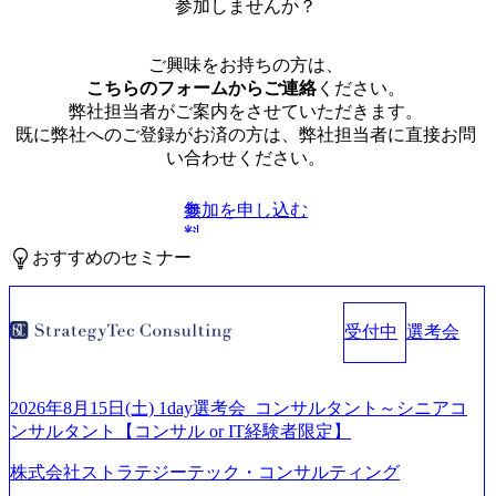
参加しませんか？
ご興味をお持ちの方は、
こちらのフォームからご連絡
ください。
弊社担当者がご案内をさせていただきます。
既に弊社へのご登録がお済の方は、弊社担当者に直接お問
い合わせください。
参加を申し込む
無
料
おすすめのセミナー
受付中
選考会
2026年8月15日(土) 1day選考会_コンサルタント～シニアコ
ンサルタント【コンサル or IT経験者限定】
株式会社ストラテジーテック・コンサルティング