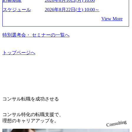
材が集結するワケ (https://markezine.jp/article/detail/45446) エン
応募期限
2026年8月10日(月) 16:00
ながら自らプロダクト開発や自社の業務改善ができます。
ており社内で新しい事業開発などの人員調達できる 独立資
ィクスソリューションを活用した事業戦略策定及び営業支
ジニアからコンサルタントへ。会社に入って、何が変わっ
(希望者のみとなります) ● BIG4・アクセンチュアをはじめ
本経営をとっており、事業創造の自由度が高い https://storag
スケジュール
2026年8月22日(土) 10:00～
援 ※その他新規事業や既存デジタルトランスフォーメーシ
た？ (https://www.businessinsider.jp/post-288838) プラダ：ラグ
e.googleapis.com/our-vision-production.appspot.com/public/image
とした大手外資系コンサルファーム出身者が多く集まって
ョンの案件が多数 ● マネージャー プロジェクトの管理者と
ジュアリー製品のパーソナライゼーション (https://www.acce
View More
s/20240925162633_7242d0de-3e54-4f03-b076-00318d5c0dff_120
います ● 平均年齢は35歳で、幅広い年齢の方が活躍してい
して、プロジェクト・メンバーの管理・運営を担う。プロ
nture.com/jp-ja/case-studies/song/prada-luxury-product-customizati
0x644.webp レバレジーズ株式会社 会社説明資料 (https://spea
ます ● インダストリー・ソリューションで区切られていな
ジェクト設計から管理・推進、クライアントとのコミュニ
on) 大正製薬：ITカーブアウト支援 (https://www.accenture.co
kerdeck.com/leverages/leverages-hui-she-shao-jie-zi-liao-zhong-tu-
い組織です(ワンプール制) ● 海外事業拠点をシンガポールに
特別選考会・ セミナーの一覧へ
ケーション、成果物の品質管理、メンバーの育成などを担
m/jp-ja/case-studies/consulting/taisho-pharmaceutical)（ストラテ
cai-yong-xiang-ke) 「働く人」「事業・サービス」「カルチャ
設立し、グローバル案件に対応するコンサルティング体制
当。 ● シニアマネージャー 主要なプロジェクトの責任者と
ジー & コンサルティング） ソフトバンク：初のオンライン
ー」など、レバレジーズのリアルを取り上げています！ (htt
を構築しています 東京都中央区八重洲2-2-1 東京ミッドタウ
して、マネージャーの管理、及びプロジェクト推進を担
開催「SoftBank World 2020」でマーケ＆営業のDX実現 (http
ps://melev.leverages.jp/) レバレジーズグローバル、大分県より
ン八重洲 八重洲セントラルタワー8階 受動喫煙対策 : 執務室
トップページへ
う。プロジェクト全体の品質管理や、会社経営の観点から
s://www.accenture.com/jp-ja/case-studies/communications-media/so
「外国人留学生等受入環境整備事業委託業務」を受託 (http
内禁煙、ビル内喫煙室あり WEB ・書類選考を通過された方
ftbank)（通信） 経済産業省：事業者の申請手続きを電子化
提案活動、社内トレーニングを実施。 ● アソシエイトパー
s://prtimes.jp/main/html/rd/p/000000612.000010591.html) レバレ
・すでに応募いただいている方で、書類選考を通過し面
する「保安ネット」を構築。省庁DXの先進事例を実現 (http
トナー 主要クライアントの責任者として、大規模/高難易度
ジーズ、モチベーション管理システム「NALYSYS」リリー
接・面談未実施の方 ● テクノロジーコンサルタント ・4年
s://www.accenture.com/jp-ja/case-studies/public-service/meti-indust
プロジェクトの統括管理・推進を担う。会社経営の観点か
ス (https://prtimes.jp/main/html/rd/p/000000622.000010591.html) Y
生大学卒業に限る ・大手総合コンサルティングファームのI
ry-safety-network)（公共サービス） カルビー：SAP HANAの
ら新規クライアント開拓や社内全体のトレーニング、ナレ
ouTube（【公式】レバレジーズCh） (https://www.youtube.co
Tコンサル部門におけるコンサルティング経験5年以上 ● 戦
導入で基幹システムを刷新 (https://www.accenture.com/jp-ja/ca
ッジマネジメントを実施。 ● パートナー 複数の主要クライ
m/@leveragesCh) レバレジーズで活躍するメンバー紹介！〜
略コンサルタント ・4年生大学卒業に限る ・以下のいずれ
se-studies/consumer-goods-services/calbee)（消費財・サービ
アントの統括責任者を担う。主に業界/テーマの有識者とし
管理職種編 〜 (https://www.youtube.com/watch?v=RETwZKac2
かの実務経験を有する方 - MBB及び戦略ファームでのコ
ス） 世界49カ国に約73万人以上（2024年5月時点）の社員を
てプロジェクト全体の品質担保やマネジメント全般を担
コンサル転職を成功させる
UI) レバレジーズで活躍するメンバー紹介！〜 営業職種編
ンサルティング経験2年以上 - BIG4のStrategy部門におけ
擁し、世界120以上の国の企業を顧客に売上641億ドルを誇
当。会社経営の観点から、統括管理を実施。 ● 執行役員 コ
〜 (https://www.youtube.com/watch?v=XJ7Eam0onXA) 創業以
るコンサルティング経験2年以上 ● 求める人物像 ・高いコ
る 日本では2.3万人以上の従業員を擁しており(会計系BIG4
ンサルタントの総括責任者として、プロジェクトに関わ
来黒字を維持し、急成長中でありながら安定した事業を展
コンサル特化の転職支援で、
ミュニケーション能力をお持ちの方 ・最新のトレンド・テ
を上回る規模感)、営業利益率も約15％と驚異的な数字とな
り、クライアントとのリレーションを発展・拡大させるこ
開し、高い安定性を持つ企業へと成長している 10年後に1兆
理想のキャリアアップを。
ーマや事例にキャッチアップし、バイタリティーを持って
っている、売上・従業員数共にこの8年間で4倍近くの成長
Consulting
とをミッションとする。自社へ提言の質を常に高く担保す
円を目指す日本にもなかなかないメガベンチャー。創業か
チャレンジできる方 ・自らコンサル業界やクライアント動
を遂げていることから、今後も高い成長が見込まれる 多く
る責任を担う。 ● 裁量権 弊社は2019年11月に設立され、成
ら黒字経営。年間130%成長 https://storage.googleapis.com/our-