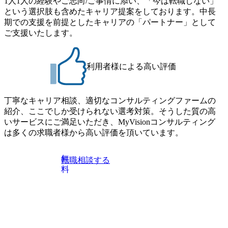
1人1人の経験やご志向/ご事情に添い、「今は転職しない」
サルティング経験5年以上 ● 戦略コンサルタント ・4年生大
● 当日の流れ 受付 → 会社説明会 → 面接(会社説明会終了
という選択肢も含めたキャリア提案をしております。中長
学卒業に限る ・以下のいずれかの実務経験を有する方
後、随時ご案内) ※全てリモートにて実施します。 ※参加
期での支援を前提としたキャリアの「パートナー」として
- MBB及び戦略ファームでのコンサルティング経験2年以
される方に個別に当日の面接案内をお送りいたします。 ※
ご支援いたします。
上 - BIG4のStrategy部門におけるコンサルティング経験2
通常の選考フローと異なり、事前に適性検査をご受検いた
年以上 ● 求める人物像 ・高いコミュニケーション能力をお
だきます。 ● 詳細 デジタルイノベーション事業部でのポジ
持ちの方 ・最新のトレンド・テーマや事例にキャッチアッ
ションサーチになります。 ご経験やスキル、そして適性や
プし、バイタリティーを持ってチャレンジできる方 ・自ら
利用者様による高い評価
志向性に合わせて、以下のいずれかの役割でご活躍いただ
コンサル業界やクライアント動向を把握し、クライアント
きます。 ※本求人はレバテック株式会社の雇用となりま
や自社への提案などに積極的に関わることができる方 ・ス
す。 ※案件によっては客先に出向いての作業も発生しま
ケジューリング(優先順位付け含む)など、ビジネスベーシッ
丁寧なキャリア相談、適切なコンサルティングファームの
す。 ＜ITコンサルタント＞ Webアプリケーション、SaaS系
クスキルが習得できている方
紹介、ここでしか受けられない選考対策。そうした質の高
の領域において、大手・ベンチャー・スタートアップ企業
いサービスにご満足いただき、MyVisionコンサルティング
に対する課題解決支援を行います。 直近の案件では、大規
は多くの求職者様から高い評価を頂いています。
模基幹システムにおける最上流のPoC(概念実証)支援から構
想策定、開発マネジメント支援までを一気通貫で担当して
います。 生成AIなどの最新技術とシステムを活用し、顧客
無
転職相談する
の業務革新と効率化の実現に貢献します。 ＜PL/PM＞ 顧客
料
の要望を深くヒアリングし、企画構想からアジャイル開発
による開発支援までを一気通貫で推進していただきます。
プロジェクト提案・推進の中核として、企画・要件定義か
らテストまでの一連の工程における管理業務に加え、最上
流での現状分析、顧客ヒアリング、戦略策定、技術選定、