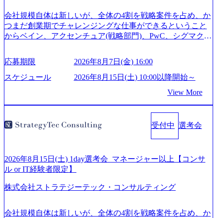
会社規模自体は新しいが、全体の4割を戦略案件を占め、か
つまだ創業期でチャレンジングな仕事ができるということ
からベイン、アクセンチュア(戦略部門)、PwC、シグマクシ
ス、IBM、リッジラインズなど大手ファームからも優秀層
が続々ジョインするピュアな戦略を伸ばす新興ファーム。
応募期限
2026年8月7日(金) 16:00
事業会社機能へ携われる可能性※SaaSプロダクト、地方創
生、メディアなど リモート比率99%、福岡や北海道在中者
スケジュール
2026年8月15日(土) 10:00以降開始～
もいて働きやすい環境※コンサルクラスから 製造業、金融
View More
業、通信業界に強みがあり、ヘルスケアな業界は広げてい
く予定 インセンティブ支給という他社にはない制度 ワンプ
ール制を敷く、柔軟な組織 2026年8月15日(土) 10:00以降開
受付中
選考会
始～ 2026年8月7日(金) 16:00 ※枠が限られておりますので、
ご応募いただいてもご対応できない可能性がございます ※
弊社がコンサルタント未経験 or IT未経験と判断させていた
だいたご応募者様については、1dayではなく通常選考での
2026年8月15日(土) 1day選考会_マネージャー以上【コンサ
ご案内とさせていただきます ● 面接(1次・最終を一度の面
ル or IT経験者限定】
接で実施) ※面接終了しましたら、後日弊社担当者より結果
株式会社ストラテジーテック・コンサルティング
についてご連絡させていただきます。 ● 一日で最終面接ま
で完了する選考会となります 内定の判断がつかなかった場
合、後日面接や面談のお時間をいただく場合がございます
会社規模自体は新しいが、全体の4割を戦略案件を占め、か