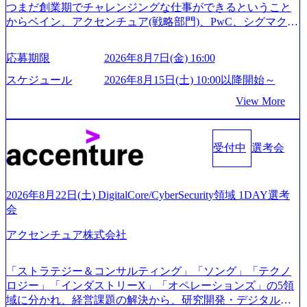
● 面接、条件面談それぞれ最大1時間を想定しております ・
つまだ創業期でチャレンジングな仕事ができるということ
実施前日までに日程およびURLを共有させていただきます
からベイン、アクセンチュア(戦略部門)、PwC、シグマクシ
・面接および条件面談ともに、どの時間開始となってもご
ス、IBM、リッジラインズなど大手ファームからも優秀層
対応いただけるよう、候補者様のご予定をご都合いただけ
が続々ジョインするピュアな戦略を伸ばす新興ファーム。
応募期限
2026年8月7日(金) 16:00
ますと幸いです ※1day選考会のご参加希望の方は、事前に
事業会社機能へ携われる可能性※SaaSプロダクト、地方創
GAB試験を受検いただきます(受験期限は1day選考会実施日
生、メディアなど リモート比率99%、福岡や北海道在中者
スケジュール
2026年8月15日(土) 10:00以降開始～
の3日前まで)。 ※ただし、30代以上のコンサルファーム経
もいて働きやすい環境※コンサルクラスから 製造業、金融
View More
験3年以上の方はGAB受検免除、書類選考のみ。 書類選考
業、通信業界に強みがあり、ヘルスケアな業界は広げてい
通過後に、GAB試験に合格している方へ1day選考会当日の
く予定 インセンティブ支給という他社にはない制度 ワンプ
ご案内をさせていただきます。 急速なグローバル化により
ール制を敷く、柔軟な組織 2026年8月15日(土) 10:00以降開
既存事業では成長戦略を描く事が困難になった大手企業を
受付中
選考会
始～ 2026年8月7日(金) 16:00 ※枠が限られておりますので、
サポートするため、新規事業立案や既存事業のトランスフ
ご応募いただいてもご対応できない可能性がございます ※
ォーメーション戦略を中心にコンサルティングサポートい
コンサルタント未経験 or IT未経験と判断させていただいた
たします。 (1)既存または新規大手事業会社から依頼された
ご応募者様については、1dayではなく通常選考でのご案内
2026年8月22日(土) DigitalCore/CyberSecurity領域 1DAY選考
「経営戦略」等のコンサルティング支援を行います。クラ
とさせていただきます ● 面接(1次・最終を一度の面接で実
会
イアントは各業界上位5社をターゲットとし、特にCXOクラ
施) ※面接終了しましたら、後日弊社担当者より結果につい
スから「新規事業戦略」「既存事業のトランスフォーメー
アクセンチュア株式会社
てご連絡させていただきます。 ● 一日で最終面接まで完了
ション」の依頼を多数いただいています。 (2)「SIerやPMO
する選考会となります 内定の判断がつかなかった場合、後
支援を積極的に獲得しない」、弊社がプライムである「戦
日面接や面談のお時間をいただく場合がございます ● 面
「ストラテジー＆コンサルティング」「ソング」「テクノ
略」案件をメインとしたコンサルティングを行います ＜プ
接、条件面談それぞれ最大1時間を想定しております ・実施
ロジー」「インダストリーX」「オペレーションズ」の5領
ロジェクト一部抜粋＞ ・海外事業(新規・既存)事業のビジ
前日までに日程およびURLを共有させていただきます ・面
域に分かれ、経営課題の解決から、研究開発・デジタル・
ネスモデル検討支援 ・金融領域におけるAIを活用した事業