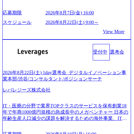
接および条件面談ともに、どの時間開始となってもご対応
マーケティング・ITシステムの導入など、コンサルティン
戦略検討支援 ・新規ICT事業戦略策定支援 ・スマートシテ
いただけるよう、候補者様のご予定をご都合いただけます
グ領域からその実行的側面であるITサービスの提供まで一
ィ領域における地域活性アプリ企画支援及び実行支援 ・ロ
応募期限
2026年8月7日(金) 16:00
と幸いです ※1day選考会のご参加希望の方は、事前にGAB
貫して支援する総合系・IT系ファームである あらゆる産業
ボティクスソリューションを活用した事業戦略策定及び営
試験を受検いただきます(受験期限は1day選考会実施日の3日
において非常に良質な顧客基盤を築いており、Fortune Globa
スケジュール
2026年8月22日(土) 9:00～
業支援 ※その他新規事業や既存デジタルトランスフォーメ
前まで)。 ※ただし、30代以上のコンサルファーム経験3年
l 500社の80％以上の企業をクライアントとして抱えている
ーションの案件が多数 ● コンサルタント プロジェクトにお
View More
以上の方はGAB受検免除、書類選考のみ。 書類選考通過後
手掛けたプロジェクトは「ファーストリテイリングにおけ
ける個人のタスク管理及び遂行を担う。主な作業として
に、GAB試験に合格している方へ1day選考会当日のご案内
るグローバル化」「資生堂グループのDX化支援」「ヴィヴ
は、仮説検証からクライアント向け資料のドラフト作成、
をさせていただきます。 急速なグローバル化により既存事
ィアン・ウエストウッドの製品開発」など多岐にわたる コ
プロジェクトにおける課題/リスク管理などを担当。 ● シニ
業では成長戦略を描く事が困難になった大手企業をサポー
受付中
選考会
ンサルティング活動のみならず、2021年にはKDDIと合弁会
アコンサルタント プロジェクトメンバーとしてプロジェク
トするため、新規事業立案や既存事業のトランスフォーメ
社「ARISE analytics」を設立し、人工知能とデータアナリテ
トの一領域を担う。主な作業としては、As-Is分析、仮説構
ーション戦略を中心にコンサルティングサポートいたしま
ィクス技術で新たなイノベーションを創出する活動や、デ
築や施策立案、クライアントの上位層向けの報告資料・デ
す。 (1)既存または新規大手事業会社から依頼された「経営
ジタル人材育成の支援も盛んに行う 採用資料 (https://www.ac
2026年8月22日(土) 1day選考会_デジタルイノベーション事
ィスカッションペ ーパーの作成などを担当。 ● 裁量権 弊社
戦略」等のコンサルティング支援を行います。クライアン
centure.com/content/dam/accenture/final/accenture-com/document-
業本部/渋谷/コンサルタント/ポジションサーチ
は2019年11月に設立され、成長期といわれるフェーズにあ
トは各業界上位5社をターゲットとし、特にCXOクラスから
2/Accenture-Recruiting-Brochure.pdf#zoom=50) 女性の活躍につ
ります。 事業・組織を拡大していく時期のため、メンバー
「新規事業戦略」「既存事業のトランスフォーメーショ
レバレジーズ株式会社
いて (https://www.accenture.com/content/dam/accenture/final/caree
や組織がスケールしていく過程を体感できます。 また、希
ン」の依頼を多数いただいています。 (2)「SIerやPMO支援
rs/corporate/document/women-brochure.pdf#zoom=50) 社員発信
望者はパートナー以外でも大手役員の方へのセールスにも
を積極的に獲得しない」、弊社がプライムである「戦略」
のキャリアブログ (https://www.accenture.com/jp-ja/blogs/japan-
参加できる環境です。 自ら案件を取り、プロジェクト体制
IT・医療の分野で業界TOPクラスのサービスを保有創業18
案件をメインとしたコンサルティングを行います ＜プロジ
careers-blog) 江川社長が語る「105点経営」 (https://business.ni
を作っていくことも可能です。 ● 事業会社機能にも携われ
年で年商1000億円規模の急成長中のメガベンチャー 日本の
ェクト一部抜粋＞ ・海外事業(新規・既存)事業のビジネス
kkei.com/atcl/gen/19/00604/021600008/) 規模拡大で成功する理
る 弊社にはコンサルティング事業以外にもSaaSプロダク
年齢生産人口減少の課題を解決するための海外事業、IT事
モデル検討支援 ・金融領域におけるAIを活用した事業戦略
由【コンサル業界俯瞰マップ】 (https://diamond.jp/articles/-/34
ト・メディア・地方創生事業があるため、上記事業に携わ
業、医療・介護事業、若手キャリア、新規事業といった40
検討支援 ・新規ICT事業戦略策定支援 ・スマートシティ領
6218) 大手広告代理店出身者などマーケティングのトップ人
ることも可能です。コンサルタントとしての経験を活かし
以上の事業を展開する オールインハウスの組織体制をとっ
域における地域活性アプリ企画支援及び実行支援 ・ロボテ