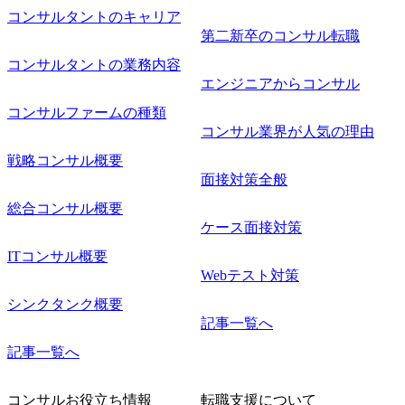
コンサルタントのキャリア
味関心 ● 求める人物像 ・リーダーシップが取れる方/一人称
で主体的に動ける方 ・年齢にこだわらず、アドバイスを素
第二新卒のコンサル転職
直に受け取れる方 ・推進力のある方
コンサルタントの業務内容
エンジニアからコンサル
コンサルファームの種類
コンサル業界が人気の理由
戦略コンサル概要
面接対策全般
総合コンサル概要
ケース面接対策
ITコンサル概要
Webテスト対策
シンクタンク概要
記事一覧へ
記事一覧へ
コンサルお役立ち情報
転職支援について