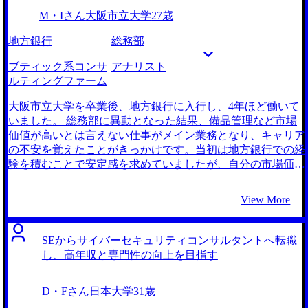
た。 2社です。 お話しした際の印象がとてもよく、コミュニ
M・Iさん
大阪市立大学
27歳
ケーションがしやすかったことと、こちらの質問などに対し
ての返信が早く的確で、安心して自分のキャリアに関する相
地方銀行
総務部
談ができそうだと感じたことが主な理由です。担当の松代さ
んが私の目標までの具体的な手順を一緒に考えてくれたおか
ブティック系コンサ
アナリスト
げで、転職活動に対して前向きな気持ちになれたことも決め
ルティングファーム
手の一つになりました。またSEとITコンサルタントの違い
についても丁寧に教えていただき、大変参考になりました。
大阪市立大学を卒業後、地方銀行に入行し、4年ほど働いて
私の経験はインフラ系がメインで、一般的にITコンサルへの
いました。 総務部に異動となった結果、備品管理など市場
アピールとしては弱かったのでどの経験をどうアピールすれ
価値が高いとは言えない仕事がメイン業務となり、キャリア
ばよいかを一緒に考えていただきました。ヒアリングを通じ
の不安を覚えたことがきっかけです。当初は地方銀行での経
て以前のPMO的な経験をうまく引き出していただき、アピ
験を積むことで安定感を求めていましたが、自分の市場価値
ールの軸とすることができました。 このアドバイスのおか
が低下していると感じる一方、自己成長を実感することも難
げで今の会社に入ることができたので感謝しています。採用
しくなっていきました。 働く企業を問わないスキルを身に
View More
する側の気持ちになってアピールすることは私だけでは到底
着けたいと思ったとき、コンサルティングファームでは幅広
できなかったことなので、本当にありがたかったです。 今
い業界の課題に取り組むことができ、自分の能力を高めるチ
までSESの世界しか知りませんでしたが、ITコンサルタント
ャンスが多いと先輩から助言をいただいて検討し始めまし
SEからサイバーセキュリティコンサルタントへ転職
の仕事の面白さを選考を通じ実感することができました。ま
た。未知の世界であるため不安もありましたが、先輩の言葉
し、高年収と専門性の向上を目指す
た年収も100万円ほど上がり、当初の転職のきっかけだった
を信じて前向きにチャレンジする決意を固めました。 3社で
年収アップについても一気に達成できたことも良かったで
す。 私のような地銀出身の方の転職支援経験も豊富だった
D・Fさん
日本大学
31歳
す。 恥ずかしながらシステム開発の全体像をきちんと理解
ことと、コンサルティングファームで身につくスキルが何な
できていなかったことが反省点です。IT業界にいる以上、そ