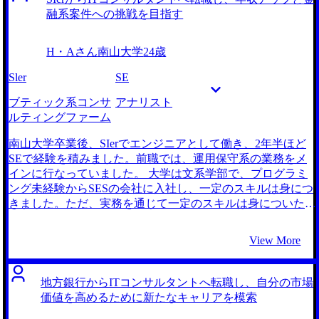
融系案件への挑戦を目指す
H・Aさん
南山大学
24歳
Sler
SE
ブティック系コンサ
アナリスト
ルティングファーム
南山大学卒業後、SIerでエンジニアとして働き、2年半ほど
SEで経験を積みました。前職では、運用保守系の業務をメ
インに行なっていました。 大学は文系学部で、プログラミ
ング未経験からSESの会社に入社し、一定のスキルは身につ
きました。ただ、実務を通じて一定のスキルは身についたも
のの、年収の上り幅があまりに少なく、もっと新たなキャリ
アを模索する必要性を漠然と感じたことで、転職プラットフ
View More
ォームに登録しました。 ITスキルを活かした年収アップと
いうことで、SlerへのキャリアアップかITコンサルタントを
考えていました。正直なところSIerとITコンサルタントの違
地方銀行からITコンサルタントへ転職し、自分の市場
いについても曖昧だったので、転職エージェントの方を頼り
価値を高めるために新たなキャリアを模索
ながらより自分に合ったキャリアに進めればと考えていまし