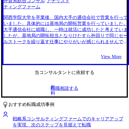
外資系総合コンサル
アナリスト
わなかったものの、野心的な目標としてBig4への転職を目指
筋を最後までサポートしてくれるだろうと思い、最終的に選
ティングファーム
しています。まずは目の前の業務に全力で向き合いながら
択しました。 転職活動を始めるまではコンサルタントとい
も、またどこかのタイミングで松代さんに支援していただき
う職業に関して漠然としたイメージしか持っていませんでし
関西学院大学を卒業後、国内大手の通信会社で営業を行って
たいです。
た。そこでコンサルティングファームについて、そもそも提
いました。具体的には基地局の開拓営業を行っていました。
示給与がどのように決まっているのか、どのような上り幅な
大手通信会社に就職し、一時は就活に成功したと考えていま
のか、など業界の裏側の話も含め詳しく教えていただけたの
したが、基地局の開拓担当となりひたすら外回りで同じセー
で非常に納得感がありました。 また自分の求める給料に到
ルストークを繰り返す仕事にやりがいが感じられませんでし
達するためには、どういった努力が求められるのかといった
た。また顧客にひたすら同じ商材を売ることで得られるスキ
部分まで転職前に把握できたので、入社後の期待値のズレも
ルがほとんどないことや、もっと課題解決のための仕事をし
View More
小さいと思っています。入念に準備をすることができたの
たいと思ったことが転職のきっかけです。 コンサルティン
は、MyVisionのエージェントさんのおかげだと思っていま
グファームに就職した就活同期と話す度に、今の自分とのス
す。 今回オファーをいただいたサイバーセキュリティは、
キルや仕事の充実度の差を感じ、自分もコンサルタントとし
当コンサルタントに依頼する
当初は全く意識していなかった職種でした。しかし、
て成長して自信を持ちたいと思ったためです。 4社です。 担
MyVisionさんのアドバイスにより、サイバーセキュリティの
当していただいた松代さんがとても頼りがいのある方だった
無
転職相談する
領域には採用ニーズが高く、今後も市場が伸びていくという
からです。初回面談の際に、大手ファームの第二新卒転職支
料
ことを知りました。給与面だけでなく興味深い領域だと感
援経験が非常に豊富な方であると感じた上、選考上のポイン
じ、良いマッチングを果たせたと思っています。 転職活動
トや私の経歴のアピールポイントについてわかりやすく教え
おすすめ転職成功事例
の際、給与を重視しすぎていました。最初は建前を使い分け
てくださったので、この方にお任せしたいと思いました。
られずに、面接で自分の条件面へのこだわりが強く出すぎて
期待通り、職務経歴書の添削から実際の面接対策まで非常に
戦略系コンサルティングファームでのキャリアアップ
しまい、落選することもありました。コンサルタントとして
丁寧にご支援いただけました。また、少々心配性な性格なの
を実現、次のステップを見据えて転職
は、自身の希望を伝える際も、相手の意図や文脈に合わせた
で転職活動中はちょっとしたことでもLINEで質問してしま