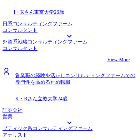
適切なコミュニケーションが重要だという認識を持つように
っていましたが、嫌な顔一つせずスピーディーにご回答いた
なりました。 転職前は年収600万円、転職後は年収800万円
だけたのが、大変心強く、有り難く感じました。 正直なと
I・Kさん
東京大学
26歳
になりました。 まだ入社前ですが、勉強すればするほどサ
ころ転職活動を始めるまでコンサルティングファームでの業
イバーセキュリティの領域は奥深くやりがいもありそうだと
務内容への理解が浅かったのですが、選考対策の一環で仕事
日系コンサルティングファーム
感じています。この領域の専門家になり、将来的には自分の
内容について調べるうちに「絶対にコンサルになりたい」と
コンサルタント
チームを率いるような経験もしたいと考えています。
非常に強い興味を抱くことができました。新卒の時にコンサ
外資系戦略コンサルティングファーム
ルを受けなかったことを少々後悔しています。 現職が忙し
コンサルタント
く、面接日程を先延ばしにしているうちに第二新卒の面接枠
が無くなりかけて非常に焦りました。選考に通った順番から
View More
採用されて枠が埋まっていくという当たり前のことを認識で
きておらず、もっと早めに進めておくべきだったと思いま
営業職の経験を活かしコンサルティングファームでの
す。 転職前は年収450万円、転職後は年収600万円になりま
専門性を高めるため転職
した。 自分もコンサルティングファームに就職でき、先に
活躍していた同期と同じ土俵にようやく立てた気がします。
ただまだスタートラインに立っただけなので、今までの遅れ
K・Rさん
立教大学
24歳
を取り戻すために全力で学んでいきたいと思います。
証券会社
営業
ブティック系コンサルティングファーム
アナリスト