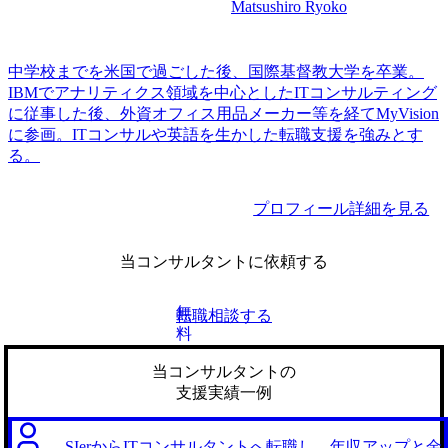
Matsushiro Ryoko
中学校までを米国で過ごした後、国際基督教大学を卒業。
IBMでアナリティクス領域を中心としたITコンサルティング
に従事した後、外資オフィス用品メーカー等を経てMyVision
に参画。ITコンサルや英語を生かした転職支援を強みとす
る。
プロフィール詳細を見る
当コンサルタントに依頼する
無
転職相談する
料
当コンサルタントの
支援実績一例
SIerからITコンサルタントへ転職し、年収アップと金