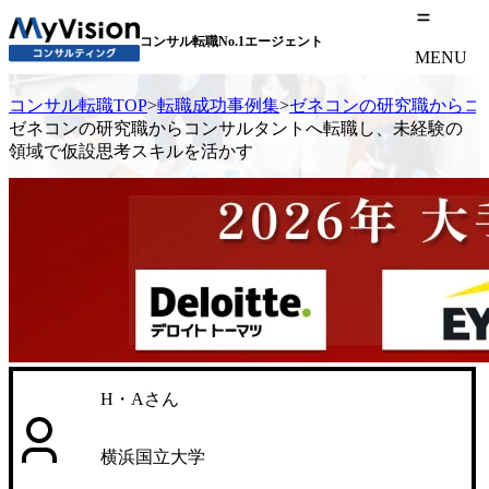
コンサル転職No.1エージェント
MENU
コンサル転職TOP
>
転職成功事例集
>
ゼネコンの研究職からコ
ゼネコンの研究職からコンサルタントへ転職し、未経験の
領域で仮設思考スキルを活かす
H・Aさん
横浜国立大学