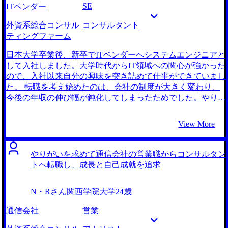
のか非常にわかりやすく教えていただけたためです。面談や
SE
ITベンダー
れくらいは最低限把握しておくべきだったと感じます。 転
相談の際、私の個別の悩みや希望に真摯に向き合ってくれる
職前は年収350万円、転職後は年収450万円になりました。
印象を受けました。何よりも、信頼できるパートナーとして
外資系総合コンサル
コンサルタント
金融系の案件に興味があるので、一通り基本的なITコンサル
共に歩んでくれると感じたことが大きかったです。 転職活
ティングファーム
タントとしての動き方を習得した後、金融クライアントのプ
動を進める中で落選が続いて気持ちが落ち込む時期もありま
ロジェクトに入っていきたいと考えています。金融系の案件
したが、そういったときにも寄り添って元気づけていただけ
日本大学卒業後、新卒でITベンダーへシステムエンジニアと
はもう少し大きなファームでも豊富にあるプロジェクトなの
ました。結果だけでなく、私自身の心情や心の準備も大切に
して入社しました。大学時代からIT領域への関心が強かった
で、ここを専門にしてもっとキャリアアップできるのではな
してくれる姿勢に感謝しています。MyVisionさんとのやり取
ので、入社以来自分の興味を突き詰めて仕事ができていまし
いかと考えています。
りで、二人三脚で支援していただいているという感覚があ
た。 転職を考え始めたのは、会社の制度が大きく変わり、
り、不安になった時も勇気をもらうことができました。 面
今後の年収の伸び幅が鈍化してしまったためでした。やりが
接の後、うまく回答できなかったポイントについて担当の松
いはあったものの、より高い給与を目指せる環境はあるはず
代さんに都度修正に付き合っていただき、PDCAを高速で回
だと思い、転職活動を始めることにしました。 SE出身で高
View More
すことができました。自信のない部分を克服するためのサポ
年収を目指すならコンサルタントだと思い、最初からコンサ
ートがとても助かりました。面接のたびにうまく話せるよう
ルティングファームへの転職を意識していました。自分の周
になっているのを感じることができ、成長を実感できまし
りでもSE出身のコンサルタントの方は多かったので、転職
やりがいを求めて通信会社の営業職からコンサルタン
た。 落選が続いた際には若干メンタルが不安定になり、現
活動するならコンサルタント以外の選択肢はないと考えてい
トへ転職し、成長と自己成就を追求
職残留を決めかけるなど、ご迷惑をおかけしてしまったこと
ました。 4社です。 様々な会社に話を聞く中で、どうすれば
を反省しています。 転職前は年収600万円、転職後も年収
年収アップが実現できるのか、という転職にあたって自分の
N・Rさん
関西学院大学
24歳
600万円になりました。2年目以降、年収が上がる可能性は高
最重要視していた部分を最も具体的にプランニングしていた
いとのことなので、そこを目指してまずは頑張りたいです。
だけたのがMyVisionさんだったからです。 おかげで自分も
通信会社
営業
ITコンサルタントとして経験を積み、早く自分のスキルに自
今何をすべきか明確になり、転職活動に対して前向きになれ
信を持てるようにしたいと考えています。今回の転職では叶
ました。MyVisionさんであれば自分の希望通りの職までの道