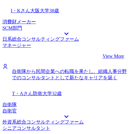
I・Kさん
大阪大学
38歳
消費財メーカー
SCM部門
日系総合コンサルティングファーム
マネージャー
View More
自衛隊から民間企業への転職を果たし、組織人事分野
でのコンサルタントとして新たなキャリアを築く
T・Aさん
防衛大学
32歳
自衛隊
自衛官
外資系総合コンサルティングファーム
シニアコンサルタント