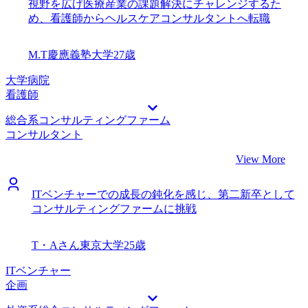
視野を広げ医療産業の課題解決にチャレンジするた
め、看護師からヘルスケアコンサルタントへ転職
M.T
慶應義塾大学
27歳
大学病院
看護師
総合系コンサルティングファーム
コンサルタント
View More
ITベンチャーでの成長の鈍化を感じ、第二新卒として
コンサルティングファームに挑戦
T・Aさん
東京大学
25歳
ITベンチャー
企画