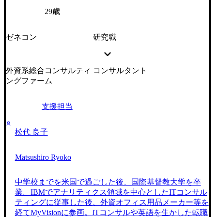
29歳
ゼネコン
研究職
外資系総合コンサルティ
コンサルタント
ングファーム
支援担当
松代 良子
Matsushiro Ryoko
中学校までを米国で過ごした後、国際基督教大学を卒
業。IBMでアナリティクス領域を中心としたITコンサル
ティングに従事した後、外資オフィス用品メーカー等を
経てMyVisionに参画。ITコンサルや英語を生かした転職