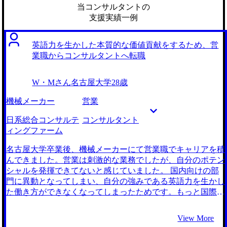
当コンサルタントの
支援実績一例
英語力を生かした本質的な価値貢献をするため、営
業職からコンサルタントへ転職
W・Mさん
名古屋大学
28歳
機械メーカー
営業
日系総合コンサルテ
コンサルタント
ィングファーム
名古屋大学卒業後、機械メーカーにて営業職でキャリアを積
んできました。営業は刺激的な業務でしたが、自分のポテン
シャルを発揮できてないと感じていました。 国内向けの部
門に異動となってしまい、自分の強みである英語力を生かし
た働き方ができなくなってしまったためです。もっと国際的
な環境で活躍したいという思いから転職活動を開始しまし
た。 英語を使うという観点で外資系企業をメインで見てい
View More
た中で、コンサルティングファームが視野に入り、業務内容