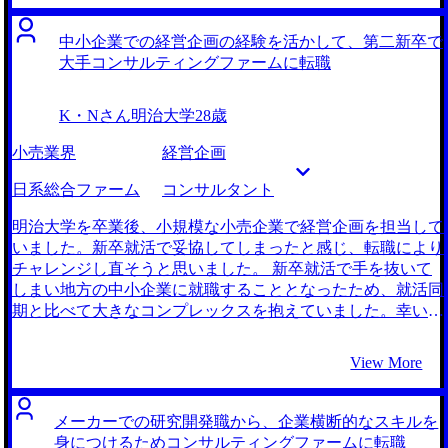
を含めて魅力的に映ったからです。自分のスキルを最大限に
活かしながら適性を模索し、幅広い経験を積んで成長するな
中小企業での経営企画の経験を活かして、第二新卒で
らこれだと確信しました。 3社です。 MyVisionの大河内さん
大手コンサルティングファームに転職
は私と同じ帰国子女で、トヨタでの海外駐在経験もお持ちで
した。そのキャリアに親近感を覚えたことが決め手です。ま
K・Nさん
明治大学
28歳
たEYで働かれた経験もあり、外資系企業の雰囲気をご存じ
だったのも魅力でした。大河内さんなら自分と近しい視点か
小売業界
経営企画
らアドバイスをしていただけるのではないかと思い、利用す
ることを決めました。 そもそもコンサルティングとは何な
日系総合ファーム
コンサルタント
のかもあまり理解していない状態だった私に１から仕事内容
や業界、やりがいについてわかりやすく丁寧に教えていただ
明治大学を卒業後、小規模な小売企業で経営企画を担当して
けて非常に助かりました。また自己分析の手伝いを丁寧にし
いました。新卒就活で妥協してしまったと感じ、転職により
ていただけたので、自分のアピールポイントや本当にやりた
チャレンジし直そうと思いました。 新卒就活で手を抜いて
いことなどに気づくことができました。そのすべてが満足の
しまい地方の中小企業に就職することとなったため、就活同
できる最終結果に繋がっていると思います。ありがとうござ
期と比べて大きなコンプレックスを抱えていました。幸い前
いました。 もともとは英語を使いたいということが転職の
職で経営企画に携わることができたので、それを生かしてキ
軸だと思っていましたが、大河内さんとの面談や自己分析を
ャリアアップしようと思いました。 冷静に振り返ると、前
View More
通じて、あくまで英語は手段であり、それよりも成果主義の
職はきちんと成果が出せる環境が整っており、ある程度自分
環境で自身の市場価値を高めたいという本当の軸を見つける
の能力にも自信を持ててきた時期だったので、絶好の機会だ
ことができました。自分の本質的な希望に気づけたことが良
ったと思います。 自身のコンプレックスを払拭したかった
メーカーでの研究開発職から、企業横断的なスキルを
かったです。 転職活動を行ってみて、いかに自分が今まで
ため、新卒就活時に上位層の学生の多くが就職した大手有名
身につけるためコンサルティングファームに転職