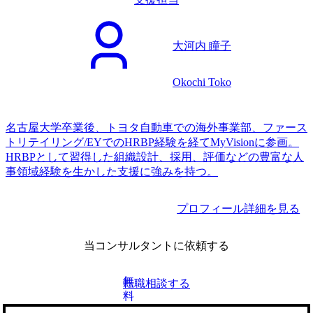
大河内 瞳子
Okochi Toko
名古屋大学卒業後、トヨタ自動車での海外事業部、ファース
トリテイリング/EYでのHRBP経験を経てMyVisionに参画。
HRBPとして習得した組織設計、採用、評価などの豊富な人
事領域経験を生かした支援に強みを持つ。
プロフィール詳細を見る
当コンサルタントに依頼する
無
転職相談する
料