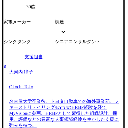
30歳
家電メーカー
調達
シンクタンク
シニアコンサルタント
支援担当
大河内 瞳子
Okochi Toko
名古屋大学卒業後、トヨタ自動車での海外事業部、フ
ァーストリテイリング/EYでのHRBP経験を経て
MyVisionに参画。HRBPとして習得した組織設計、採
用、評価などの豊富な人事領域経験を生かした支援に
強みを持つ。