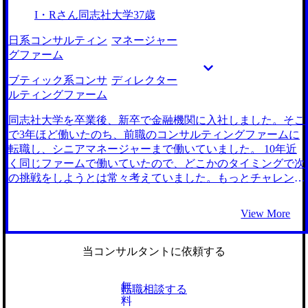
ていることが分かり、嬉しかったです。 今回の転職活動で
カー出身者として活躍できる余地などについても丁寧に教え
I・Rさん
同志社大学
37歳
大手ファームに入ることができ、新卒就活時代のコンプレッ
ていただき、コンサルティングファームへの転職に対して前
クスが払拭されました。次の転職ではそのような表面的なこ
向きに捉えられました。 企業紹介が非常に丁寧でした。最
日系コンサルティン
マネージャー
とではなく、より自分のやりがいやスキル、社風を重視して
初は就活の際に聞いたような有名なファームだけに絞って考
グファーム
会社を選び、ステップアップしていきたいと考えています。
えていましたが、もう少し広い視野でブティック系コンサル
ティングファームについても教えていただきました。具体的
ブティック系コンサ
ディレクター
にはどんなバックグラウンドを持った人がいるのか、どうい
ルティングファーム
った案件があるのか、福利厚生を含めた待遇面や長期的なキ
ャリアプランなど詳しく説明いただき、転職活動の幅が広が
同志社大学を卒業後、新卒で金融機関に入社しました。そこ
りました。 社格だけにとらわれない意思決定をするとい
で3年ほど働いたのち、前職のコンサルティングファームに
う、新たな一歩を踏み出せた点です。新卒では完全に社格重
転職し、シニアマネージャーまで働いていました。 10年近
視で活動しており、転職活動も当初は有名なファームだけを
く同じファームで働いていたので、どこかのタイミングで次
視野に入れていましたが、最終的には自分がどうなりたいの
の挑戦をしようとは常々考えていました。もっとチャレンジ
か、誰と働きたいのか、を考え社格にとらわれず自身の方向
ングな環境はないかとオポチュニティを探していたタイミン
性を決定することができました。 内定後、現職に残留する
グでした。 コンサルティングファームだけでなく、事業会
View More
か否かを悩み、担当エージェントの方にご迷惑をかけてしま
社にも魅力的なポジションの求人は多かったので、双方広く
いました。何となく「転職ありき」で考えてしまっていまし
見ていました。最終的には、今の会社のポジションと社風が
たが、「そもそも本当に転職が必要なのか」を、もっと早い
合っていると思ったことが決め手になりました。 3社です。
当コンサルタントに依頼する
段階で考え抜いておくべきでした。 転職前は年収500万円、
新たなファームの立ち上げをリードポジションで関われると
転職後は年収520万円になりました。 小さな組織ですがその
いう興味深い案件をビズリーチ上で紹介いただき、興味を持
無
転職相談する
分風通しがよく働きやすいので、まずは4年以内にマネージ
ったことがきっかけです。きっと意欲的に取り組めるポジシ
料
ャーになることを目標に中長期で働いていきたいです。ポー
ョンだろうと直観的に感じ、一度詳しくお話を伺いたいと思