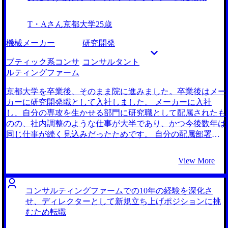
キャリアについてしっかりと考えずに過ごしてきてしまった
企業及びコンサルティングファームを希望し、転職活動をし
かを実感しました。次に入るファームでは常に主体的に自分
ました。 4社です。 スカウトをいただいた中で、大河内さん
T・Aさん
京都大学
25歳
のキャリア形成について考えながら日々の仕事に取り組みた
の経歴（トヨタ、FR、EY）がまさに私が歩みたかったよう
いと思います。 転職前は年収600万円、転職後は年収730万
なキャリアであったため依頼しました。若干コンプレックス
機械メーカー
研究開発
円になりました。 グローバル案件も非常に多い会社なの
がくすぐられる気持ちもありましたが、実際に転職活動にお
で、アサインされるのが非常に楽しみです。英語だけの人材
いて成功した方からアドバイスをしていただきたいと思いま
ブティック系コンサ
コンサルタント
と思われないよう、自分の力を最大限に発揮して、本質的な
した。 実際に大河内さんとお話ししてみて、頭が良いのは
ルティングファーム
クライアントへの価値貢献にこだわり、汎用的に成果の出せ
もちろん非常に物腰も柔らかく、これまでのキャリアを歩ん
るプロのコンサルタントに成長したいと思っています。
でいることに納得しました。お話ししていく中で、大河内さ
京都大学を卒業後、そのまま院に進みました。卒業後はメー
んのような女性になりたいという、私自身のロールモデルに
カーに研究開発職として入社しました。 メーカーに入社
もなる方で、転職活動以外にも沢山相談させていただきまし
し、自分の専攻を生かせる部門に研究職として配属されたも
た。 ずっと現職の社格でコンプレックスを持っていました
のの、社内調整のような仕事が大半であり、かつ今後数年は
が、客観的にはそれなりに良い経験ができており、転職市場
同じ仕事が続く見込みだったためです。 自分の配属部署の
でも評価していただけるということが分かった点が良かった
先輩方を見ると、身についているスキルが社内でしか通用し
です。最終的に友人にも引けを取らない有名ファームから内
ないものとなってしまっており、自分はそうなりたくないと
View More
定を獲得することができ、非常に満足です。 大河内さんを
思ったためです。企業横断で求められる人材になりたいと考
見ていると、ずっと社格にこだわっている自分が少し卑屈な
えると、自ずとコンサルティング業界に目が向きました。 2
ように感じ恥ずかしく思いました。社格も大事ですが、自分
社です。 大手自動車メーカー出身の方からスカウトをいた
コンサルティングファームでの10年の経験を深化さ
が得られるやりがいやスキルなども考慮し、会社を見ること
だき、自分とバックグラウンドが似ていたため親近感を持っ
せ、ディレクターとして新規立ち上げポジションに挑
を学びました。 転職前は年収400万円、転職後は年収700万
て支援を申し込みました。メーカーの内情にも非常に詳し
むため転職
円になりました。きちんと前職でやってきたことが評価され
く、私の感じていた危機感も共有してもらえました。 メー