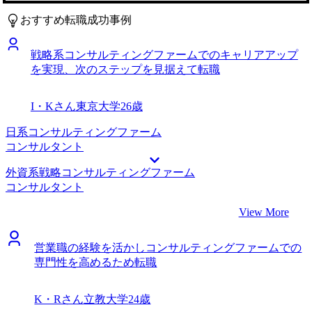
タブルなスキルを身につけ、4年後にはもっと広い視点で意
いました。 実際に話したところ、MyVisionさんのスムーズ
おすすめ転職成功事例
思決定ができるようになりたいです。
なコミュニケーションからこの業界への見識が深いことがす
ぐにわかり、ぜひ転職活動をサポートしていただこうと決め
戦略系コンサルティングファームでのキャリアアップ
ました。 ファームとのコネクションが非常に深く、複数の
を実現、次のステップを見据えて転職
企業で私のためにポジションメイキングをしていただけたの
が助かりました。 また、求人が出ていない企業でもいくつ
か打診いただけたのはありがたかったです。想定される全て
I・Kさん
東京大学
26歳
の選択肢を一度洗い出し、その中から最良の意思決定をした
いという私の意向を汲み取って、終始サポートいただけまし
日系コンサルティングファーム
た。 年収大幅アップに加え、ポジションもディレクター待
コンサルタント
遇でのオファーを獲得できたため非常に満足しています。
外資系戦略コンサルティングファーム
特にないです。Myvisionさんを他のマネージャーにも早速紹
コンサルタント
介しました。この業界に10年いますが、随一のサービスクオ
リティをお持ちになっていると思います。 転職前は年収
View More
1,700万円、転職後は年収2,000万円になりました。 新規チー
ム立ち上げの非常にやりがいのあるポジションなので、経営
営業職の経験を活かしコンサルティングファームでの
レイヤーの視点からファームの成長にコミットしていきたい
専門性を高めるため転職
です。足元は全力でチームを拡大させていきたいと考えてい
ます。
K・Rさん
立教大学
24歳