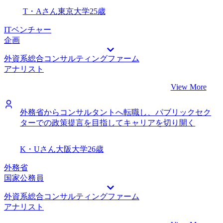
T・Aさん
東京大学
25歳
ITベンチャー
企画
外資系総合コンサルティングファーム
アナリスト
View More
外務省からコンサルタントへ転職し、パブリックセク
ターでの政策提言を目指してキャリアを切り開く
K・Uさん
大阪大学
26歳
外務省
国家公務員
外資系総合コンサルティングファーム
アナリスト