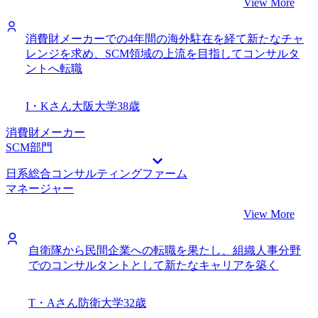
View More
消費財メーカーでの4年間の海外駐在を経て新たなチャ
レンジを求め、SCM領域の上流を目指してコンサルタ
ントへ転職
I・Kさん
大阪大学
38歳
消費財メーカー
SCM部門
日系総合コンサルティングファーム
マネージャー
View More
自衛隊から民間企業への転職を果たし、組織人事分野
でのコンサルタントとして新たなキャリアを築く
T・Aさん
防衛大学
32歳