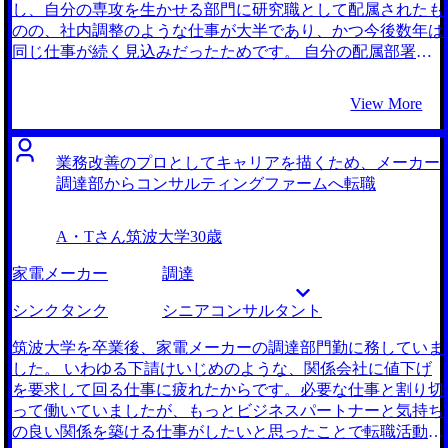
もなる方で、転職活動以外にも沢山相談させていただきまし
し、自分の専攻を生かせる部門に研究職として配属されたも
た。 ずっと現職の社格でコンプレックスを持っていました
のの、社内調整のような仕事が大半であり、かつ今後数年は
が、客観的にはそれなりに良い経験ができており、転職市場
同じ仕事が続く見込みだったためです。 自分の配属部署の
でも評価していただけるということが分かった点が良かった
先輩方を見ると、身についているスキルが社内でしか通用し
です。最終的に友人にも引けを取らない有名ファームから内
ないものとなってしまっており、自分はそうなりたくないと
View More
定を獲得することができ、非常に満足です。 大河内さんを
思ったためです。企業横断で求められる人材になりたいと考
見ていると、ずっと社格にこだわっている自分が少し卑屈な
えると、自ずとコンサルティング業界に目が向きました。 2
ように感じ恥ずかしく思いました。社格も大事ですが、自分
社です。 大手自動車メーカー出身の方からスカウトをいた
業務改善のプロとしてキャリアを描くため、メーカー
が得られるやりがいやスキルなども考慮し、会社を見ること
だき、自分とバックグラウンドが似ていたため親近感を持っ
調達部からコンサルティングファームへ転職
を学びました。 転職前は年収400万円、転職後は年収700万
て支援を申し込みました。メーカーの内情にも非常に詳し
円になりました。きちんと前職でやってきたことが評価され
く、私の感じていた危機感も共有してもらえました。 メー
A・Tさん
筑波大学
30歳
ていることが分かり、嬉しかったです。 今回の転職活動で
カー出身者として活躍できる余地などについても丁寧に教え
大手ファームに入ることができ、新卒就活時代のコンプレッ
ていただき、コンサルティングファームへの転職に対して前
家電メーカー
調達
クスが払拭されました。次の転職ではそのような表面的なこ
向きに捉えられました。 企業紹介が非常に丁寧でした。最
とではなく、より自分のやりがいやスキル、社風を重視して
初は就活の際に聞いたような有名なファームだけに絞って考
シンクタンク
シニアコンサルタント
会社を選び、ステップアップしていきたいと考えています。
えていましたが、もう少し広い視野でブティック系コンサル
ティングファームについても教えていただきました。具体的
筑波大学を卒業後、家電メーカーの調達部門勤に務していま
にはどんなバックグラウンドを持った人がいるのか、どうい
した。 いわゆる下請けいじめのような、関係会社に値下げ
った案件があるのか、福利厚生を含めた待遇面や長期的なキ
を要求して回る仕事に疲れたからです。必要な仕事と割り切
ャリアプランなど詳しく説明いただき、転職活動の幅が広が
って働いていましたが、もっとビジネスパートナーと気持ち
りました。 社格だけにとらわれない意思決定をするとい
の良い関係を築ける仕事がしたいと思ったことで転職活動を