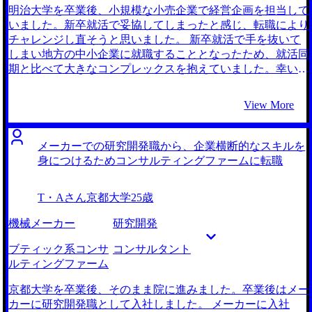
明治大学を卒業後、小規模な小売企業で経営企画を担当して
いました。新卒就活で妥協してしまったと感じ、転職により
チャレンジし直そうと思いました。 新卒就活で手を抜いて
しまい地方の中小企業に就職することとなったため、就活同
期と比べて大きなコンプレックスを抱えていました。幸い前
職で経営企画に携わることができたので、それを生かしてキ
ャリアアップしようと思いました。 冷静に振り返ると、前
View More
職はきちんと成果が出せる環境が整っており、ある程度自分
の能力にも自信を持ててきた時期だったので、絶好の機会だ
ったと思います。 自身のコンプレックスを払拭したかった
メーカーでの研究開発職から、企業横断的なスキルを
ため、新卒就活時に上位層の学生の多くが就職した大手有名
身につけるためコンサルティングファームに転職
企業及びコンサルティングファームを希望し、転職活動をし
ました。 4社です。 スカウトをいただいた中で、大河内さん
T・Aさん
京都大学
25歳
の経歴（トヨタ、FR、EY）がまさに私が歩みたかったよう
なキャリアであったため依頼しました。若干コンプレックス
機械メーカー
研究開発
がくすぐられる気持ちもありましたが、実際に転職活動にお
いて成功した方からアドバイスをしていただきたいと思いま
ブティック系コンサ
コンサルタント
した。 実際に大河内さんとお話ししてみて、頭が良いのは
ルティングファーム
もちろん非常に物腰も柔らかく、これまでのキャリアを歩ん
でいることに納得しました。お話ししていく中で、大河内さ
京都大学を卒業後、そのまま院に進みました。卒業後はメー
んのような女性になりたいという、私自身のロールモデルに
カーに研究開発職として入社しました。 メーカーに入社