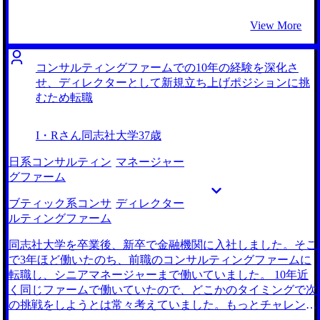
う、新たな一歩を踏み出せた点です。新卒では完全に社格重
始めました。 調達の仕事の中で、関係会社の方の業務改善
視で活動しており、転職活動も当初は有名なファームだけを
に携わることも多く、その時の経験が非常に面白かった記憶
View More
視野に入れていましたが、最終的には自分がどうなりたいの
がありました。業務プロセスを見直して、課題の原因を特定
か、誰と働きたいのか、を考え社格にとらわれず自身の方向
した仕事は関係会社の方からも非常に感謝されたので、コン
性を決定することができました。 内定後、現職に残留する
サルティングファームで似たようなことができないかなと思
コンサルティングファームでの10年の経験を深化さ
か否かを悩み、担当エージェントの方にご迷惑をかけてしま
っていました。 2社です。 私と同じメーカー調達部門出身の
せ、ディレクターとして新規立ち上げポジションに挑
いました。何となく「転職ありき」で考えてしまっていまし
方からスカウトをいただき面談してみたところ、悩みにも共
むため転職
たが、「そもそも本当に転職が必要なのか」を、もっと早い
感していただきぜひこの方にお願いしたいと思いました。コ
段階で考え抜いておくべきでした。 転職前は年収500万円、
ンサルタントに転職することで、別の苦労はあるかもしれな
I・Rさん
同志社大学
37歳
転職後は年収520万円になりました。 小さな組織ですがその
いですが現状の悩みがなくなることもイメージができたこと
分風通しがよく働きやすいので、まずは4年以内にマネージ
が大きかったです。 初めての転職活動だったこともあり、
日系コンサルティン
マネージャー
ャーになることを目標に中長期で働いていきたいです。ポー
スケジューリングからファーム選定、履歴書対策、選考対策
グファーム
タブルなスキルを身につけ、4年後にはもっと広い視点で意
など、全般をうまくリードしていただきました。初回の相談
思決定ができるようになりたいです。
から内定に至るまでに、余計なストレスがほとんどなかった
ブティック系コンサ
ディレクター
ので、 MyVisionさんには丁寧に仕事をしていただけたと思
ルティングファーム
っています。ありがとうございました。 今まで関係会社に
対して行ってきた業務改善系の経験がそのまま生かせる部分
同志社大学を卒業後、新卒で金融機関に入社しました。そこ
も多かったので、これまでしっかり仕事に取り組んできてよ
で3年ほど働いたのち、前職のコンサルティングファームに
かったです。 慎重な性格なので企業一社一社について丁寧
転職し、シニアマネージャーまで働いていました。 10年近
に調べてから応募したのですが、書類お見送りで無駄になる
く同じファームで働いていたので、どこかのタイミングで次
ことも多かったです。まとめて応募して、書類が通ったとこ
の挑戦をしようとは常々考えていました。もっとチャレンジ
ろから考えるくらいでちょうどよかったかもしれないです。
ングな環境はないかとオポチュニティを探していたタイミン