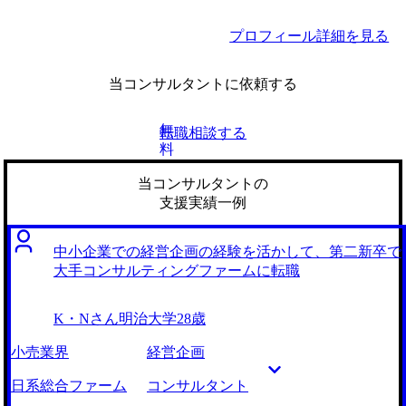
プロフィール詳細を見る
当コンサルタントに依頼する
無
転職相談する
料
当コンサルタントの
支援実績一例
中小企業での経営企画の経験を活かして、第二新卒で
大手コンサルティングファームに転職
K・Nさん
明治大学
28歳
小売業界
経営企画
日系総合ファーム
コンサルタント