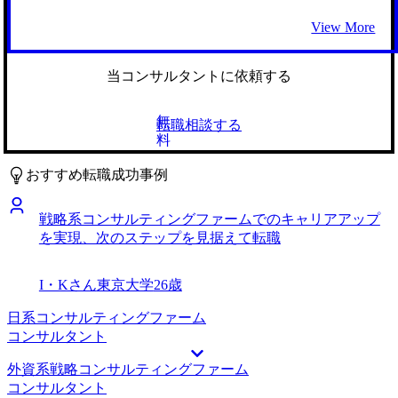
転職前は年収600万円、転職後は年収800万円になりました。
グでした。 コンサルティングファームだけでなく、事業会
View More
シニアコンサルタントという思いがけず高いランクでのオフ
社にも魅力的なポジションの求人は多かったので、双方広く
ァーだったので最初はキャッチアップが大変でしたが、現在
見ていました。最終的には、今の会社のポジションと社風が
は楽しく働けています。既にマネージャー昇格の話もいただ
合っていると思ったことが決め手になりました。 3社です。
当コンサルタントに依頼する
けているのでさらに精進しようと思います。
新たなファームの立ち上げをリードポジションで関われると
いう興味深い案件をビズリーチ上で紹介いただき、興味を持
無
転職相談する
ったことがきっかけです。きっと意欲的に取り組めるポジシ
料
ョンだろうと直観的に感じ、一度詳しくお話を伺いたいと思
いました。 実際に話したところ、MyVisionさんのスムーズ
おすすめ転職成功事例
なコミュニケーションからこの業界への見識が深いことがす
ぐにわかり、ぜひ転職活動をサポートしていただこうと決め
戦略系コンサルティングファームでのキャリアアップ
ました。 ファームとのコネクションが非常に深く、複数の
を実現、次のステップを見据えて転職
企業で私のためにポジションメイキングをしていただけたの
が助かりました。 また、求人が出ていない企業でもいくつ
か打診いただけたのはありがたかったです。想定される全て
I・Kさん
東京大学
26歳
の選択肢を一度洗い出し、その中から最良の意思決定をした
いという私の意向を汲み取って、終始サポートいただけまし
日系コンサルティングファーム
た。 年収大幅アップに加え、ポジションもディレクター待
コンサルタント
遇でのオファーを獲得できたため非常に満足しています。
外資系戦略コンサルティングファーム
特にないです。Myvisionさんを他のマネージャーにも早速紹
コンサルタント
介しました。この業界に10年いますが、随一のサービスクオ