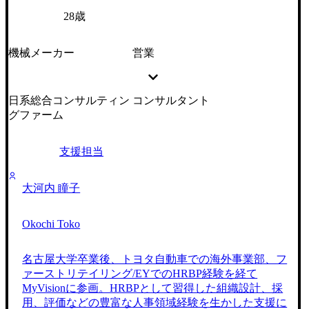
28歳
機械メーカー
営業
日系総合コンサルティン
コンサルタント
グファーム
支援担当
大河内 瞳子
Okochi Toko
名古屋大学卒業後、トヨタ自動車での海外事業部、フ
ァーストリテイリング/EYでのHRBP経験を経て
MyVisionに参画。HRBPとして習得した組織設計、採
用、評価などの豊富な人事領域経験を生かした支援に