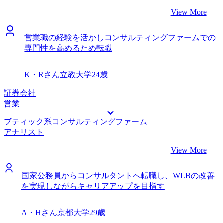
リティをお持ちになっていると思います。 転職前は年収
View More
1,700万円、転職後は年収2,000万円になりました。 新規チー
ム立ち上げの非常にやりがいのあるポジションなので、経営
営業職の経験を活かしコンサルティングファームでの
レイヤーの視点からファームの成長にコミットしていきたい
専門性を高めるため転職
です。足元は全力でチームを拡大させていきたいと考えてい
ます。
K・Rさん
立教大学
24歳
証券会社
営業
ブティック系コンサルティングファーム
アナリスト
View More
国家公務員からコンサルタントへ転職し、WLBの改善
を実現しながらキャリアアップを目指す
A・Hさん
京都大学
29歳