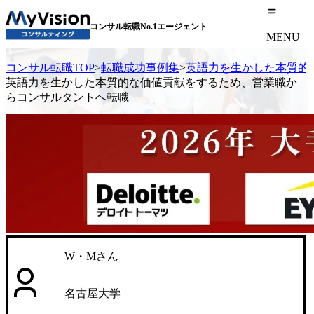
コンサル転職No.1エージェント
MENU
コンサル転職TOP
>
転職成功事例集
>
英語力を生かした本質的
英語力を生かした本質的な価値貢献をするため、営業職か
らコンサルタントへ転職
W・Mさん
名古屋大学