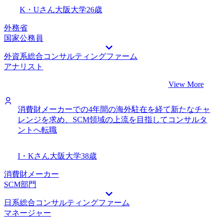
K・Uさん
大阪大学
26歳
外務省
国家公務員
外資系総合コンサルティングファーム
アナリスト
View More
消費財メーカーでの4年間の海外駐在を経て新たなチャ
レンジを求め、SCM領域の上流を目指してコンサルタ
ントへ転職
I・Kさん
大阪大学
38歳
消費財メーカー
SCM部門
日系総合コンサルティングファーム
マネージャー