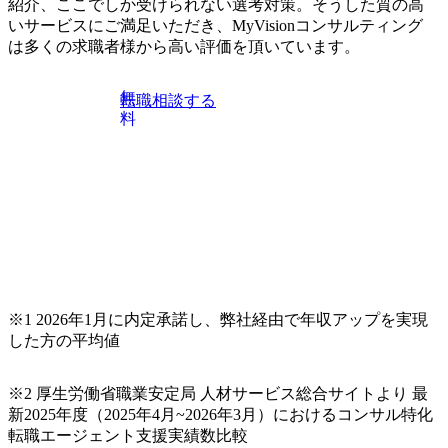
紹介、ここでしか受けられない選考対策。そうした質の高
いサービスにご満足いただき、MyVisionコンサルティング
は多くの求職者様から高い評価を頂いています。
無
転職相談する
料
※1 2026年1月に内定承諾し、弊社経由で年収アップを実現
した方の平均値
※2 厚生労働省職業安定局 人材サービス総合サイトより 最
新2025年度（2025年4月~2026年3月）におけるコンサル特化
転職エージェント支援実績数比較