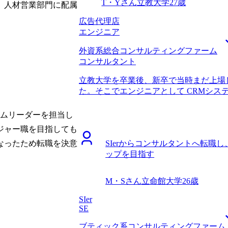
T・Yさん
立教大学
27歳
。人材営業部門に配属
広告代理店
エンジニア
外資系総合コンサルティングファーム
コンサルタント
立教大学を卒業後、新卒で当時まだ上場
た。そこでエンジニアとして CRMシス
きくなり、上場を経験する中で、開発体
た。 中途で入社しているエンジニアと
ームリーダーを担当し
え、もっと自分の業績が評価される現場
ジャー職を目指しても
しました。 事業会社とコンサルタント
SIerからコンサルタントへ転職
なったため転職を決意
の方が年収の水準が圧倒的に高かったこ
ップを目指す
アップを考えても、一度ビジネスサイド
ィブだと考えました。 6社です。 エン
や、スタートアップに強いエージェント
M・Sさん
立命館大学
26歳
が、コンサルティングファームへの転職支援
抜けていると感じていました。そのため
SIer
は MyVisionさんしかないと思いまし
SE
ンサルティングファームでマーケティン
ブティック系コンサルティングファーム