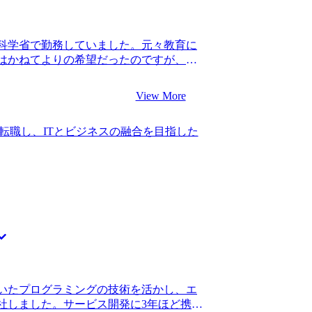
の会社で成果を上げている先輩も、営業職
ていたので、不安の方が大きい中の転職
営業職でコンサル転職を成功させられる
科学省で勤務していました。元々教育に
はいるから諦めずにやりましょう。具体
はかねてよりの希望だったのですが、
躍している人もいます。」と言ってくれ
した。 国会対応などで非常に多忙とな
てくれました。 私自身地に足のついたサ
あることが以前から悩みの種となっていま
に良かったです。 山中さんにも言われた
View More
て転職活動を始めました。 一方で民間企
たなと思います。前職の業務は、社内か
う話も聞いていましたが、国家公務員か
されにくい経験だったので、仮に高い営
転職し、ITとビジネスの融合を目指した
人も複数いたことで視野に入れました。
にくい経験でした。このため早々に転職
して近年WLBが改善され、キャリアップ
歳という年齢で転職できたことで、ポテン
 3社です。 松代さんに、WLBなどコン
まり重視されずに採用されましたし、仮
て頂き、内情に精通している方だと感じ
気に減っていたと思います。 山中さんから
視され始めているというのは何となく知っ
第二新卒枠のないコンサルティングファ
、どのように実現しているのかという詳
が行きたいと思っていたファームは、既
得感がありました。他のエージェントと
されにくいぐらい難関のファームで、当然
松代さんにご支援いただきコンサルティ
でした。 当然のように書類審査で落ちま
。 どのファームもWLB重視というのは
ムでしっかりと経験を積んでから再トラ
働きやすいファームをプロの目線で教え
万円、転職後は年収400万円になりまし
した。それぞれの企業が打ち出している
なるということを学べたのが今回のコンサ
いたプログラミングの技術を活かし、エ
の豊富さに驚きました。 自分の想像以上
ルティングファームは、社内からの評価
社しました。サービス開発に3年ほど携わ
、多様な選択肢の中から意思決定ができ満