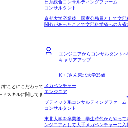
日系総合コンサルティングファーム
れて本当にありがたかったです。 自分
コンサルタント
以外への転職に苦労したという話を伺っ
でした。それでも山中さんは、「確かに
京都大学卒業後、国家公務員として文部
人は少ないが、それでも成功している人
関心があったことで文部科学省への入省
的にこういう会社では営業職からでも活
WLBの改善を求め、転職活動を開始しま
て、現実的かつ、建設的なサポートをし
り、残業100時間を超える月もしばしば
ポートを求めていましたし、相性が非常
した。一度WLBの改善を最優先事項とし
ことですが、転職のタイミングが良かっ
業には公務員からだと転職しにくいとい
らは評価される一方で、社外からは評価
エンジニアからコンサルタントへ
らコンサルタントへの転職に成功した知
業成績を上げてもコンサル転職には活き
キャリアアップ
また、コンサルティングファーム全般と
に踏み切れたことは良かったです。 24
も見込めるということが大きかったです。
シャル枠としてこれまでの業務経験をあ
サルタントの働き方に関して詳しく教え
に5年後とかであれば取れる選択肢も一
K・Jさん
東北大学
25歳
たからです。コンサル業界でWLBが重
も言われたのですが、最初から無謀にも
ていましたが、なぜ改善されているのか
メガベンチャー
ームを志望していたことです。実際に私
出すことにこだわって
しい事情まで伺うことができ、非常に納
エンジニア
にITやDXなどの経験がある方でも採用
ードスキルに関してま
比較しても信頼できると確信したので、
私の今の業務経験では難しいポジション
ブティック系コンサルティングファーム
ングファームへ転職することを決めました
したが、数年後コンサルティングファー
コンサルタント
一定打ち出していますが、その中でより
イしたいと思います。 転職前は年収350
ていただき、企業選びで非常に役立ちま
た。 前職からの評価と、市場価値は異
東北大学を卒業後、学生時代からやって
制度にも非常に詳しく、松代さんの知識
ル転職で良かった点です。一方でコンサ
ンジニアとして大手メガベンチャーに入
にWLBが充実しているファームが多く