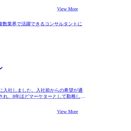
識があるのだなと感じました。 また、中
が容易に想像できたため、何かアクショ
イスがいただけました。将来また転職す
View More
転職活動を始めました。 ハードスキルと
ィングファームについても教えてもらえ
おり、所属する組織を問わず活躍できる
した。 ITコンサルティングファームに
複数業界で活躍できるコンサルタントに
サルタントを第一志望としていました。 5
こめたことです。職務経歴書の修正につ
だったことは一つの決め手になりました。
バックをたくさんもらえたので、とても
ともあり、転職活動自体への自信のなさ
落ちた時、メンタルが挫けそうになってし
分はありました。他に話を聞いたエージ
ングファームへの転職は、選考通過率は決
ネガティブに働くということも言われて
もあるとはじめから教えてもらいました
動に対して前向きになれました。 また初
ました。 転職前は年収400万円、転職後
ついて非常にわかりやすく説明いただ
くはクラウドの導入支援といった難易度の高
手の一つでした。 最初の印象通り、コン
そのためには、ビジネスサイドへの理解
かったです。具体的な仕事の進め方や各
サルティングワークを通じて身につけた
タントとしてのキャリアイメージ形成に
しているファームに入れたので、しっか
せできたので、私も自分がやるべきこと
に入社しました。入社前からの希望が通
 自分の経験にあまり自信がなかったので
され、8年ほどマーケターとして勤務して
sionさんに引き出していただき、面接で
ロジェクトがひと段落し、かなり成長でき
ともと表情があまり豊富なタイプではない
思いが湧き上がってきました。年齢的に
クをいただき面接落ちすることが何度か
View More
のキャリアを棚卸しする意味も含め転職エ
isionさんから話し方や表情まで指導い
したCRMの仕事自体は好きだったので、
きました。 転職前は年収500万円、転職
ど難易度の高いプロジェクトに関わること
イアントワークは初めてとなりますが、面接