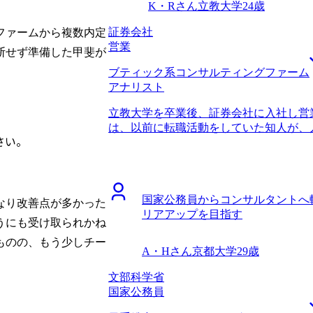
ることの重要性を見誤っていて、非常に
K・Rさん
立教大学
24歳
り、またコンサルティングファームを熟
す。 転職前は年収700万円、転職後は年
ィングファーム出身の方が中心となって
い業界のCRMに携われる部門から内定
証券会社
ファームから複数内定
仕事をしているコンサルタントと同じプ
界のCRMでコンサルティングスキルを
営業
断せず準備した甲斐が
ョンを取ることができました。 コンサ
たいと思います。
ブティック系コンサルティングファーム
りになりました。 私自身はケース面接
アナリスト
した。一方で、必要に応じて業界内部の
た。戦略系コンサルティングファームに
立教大学を卒業後、証券会社に入社し営
報を必要としていたわけではないのです
は、以前に転職活動をしていた知人が、
してくれました。知人の情報網だけでは
さい。
いう話を聞いたことでした。営業ができ
う私の意図をくみ取ってくださったこと
社しましたが、実際に入ってみるとキャ
スができるだけでなく、転職者の気持ち
安になったことで転職を決意しました。
エージェントだと思いました。 ファー
アップと市場価値の向上のためです。専
ームを決められたことだと思います。 
国家公務員からコンサルタントへ
らコンサル転職がうまくいくというイメ
なり改善点が多かった
戦略系コンサルティングファーム間の違いを
リアアップを目指す
を聞いてみよう程度の気持ちでした。 
情報提供に基づき、しっかりと見極める
うにも受け取られかね
ームがあると山中 さんから伺い、コンサ
最初から最後まで満足のいく転職活動でし
ものの、もう少しチー
す。 山中さんは、初回面談の直後に内
収900万円になりました。 3年ほど戦
A・Hさん
京都大学
29歳
ました。そこには第二新卒向けの求人も
つもりです。その後は、事業会社に転職
い選択肢があることが分かり、とても感
文部科学省
プに転職したいので、リスクを取れるだ
のおける方だなとも思いまして、転職活
国家公務員
ました。 未経験からのコンサル転職で