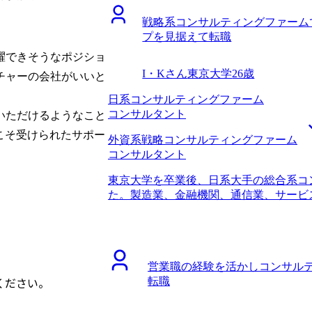
ができそうな仕事をしたいと考えました
を通じて対人面での印象は大幅に改善で
CRM施策に従事するより、コンサルテ
戦略系コンサルティングファーム
少しずつ改善する経験も積めたので、壁
ロジェクトを進めながら、専門性を磨き
プを見据えて転職
ただけるコンサルタントを目指して頑張
への転職を決めました。 5社です。 私
躍できそうなポジショ
が、過去にアクセンチュアでCRMにか
I・Kさん
東京大学
26歳
チャーの会社がいいと
ールモデルに近いと感じたからです。C
深く私のニーズを理解してサポートして
日系コンサルティングファーム
サルタントの仕事の楽しさや大変なこと
コンサルタント
いただけるようなこと
違いやキャリアパスなどを丁寧に教えて
らこそ受けられたサポー
CRM領域について詳しい方にサポート
外資系戦略コンサルティングファーム
んにぜひサポートいただこうと決めました
コンサルタント
や、スタックするポイントについて大久
東京大学を卒業後、日系大手の総合系コ
えていただき、ファームでの業務イメー
た。製造業、金融機関、通信業、サービ
保さんが体験したからこそわかる具体的
職時の職位としてはコンサルタントまで
とは、自分の経験をどう生かせるかとい
コンサルティングファームで3年経ち、
業界のクライアントに携わりたいと当初
らです。 将来的に事業会社に行くつも
他業界のCRMも素直に面白そうだと思
ァームでステップアップしたいと思った
ァームに行きたいという転職活動の軸を
営業職の経験を活かしコンサル
という考えもあり、リスクを取る前に、
具体的なキャリアプランを作成すること
ください。
転職
実績を残しておきたいという思いもありま
の会社があっさりWEBテストで落ちて
ルティングファームへの知見からMyVis
さいと大久保さんには言われていました
と面談をした中で、他社エージェントと