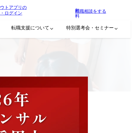
ウトアプリの
無
転職相談をする
・ログイン
料
転職支援について
特別選考会・セミナー