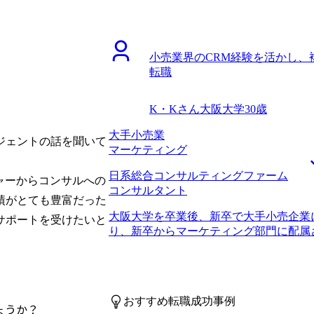
で、コンサル業界についてとても深い見
り、身動きが取れなくなってしまう未来
長期的なキャリア展望についてもアドバ
ンを取らないといけないという焦りから
る場合に入れる事業会社や、コンサルテ
して語れる何かが得られる現場を探して
たので、とても手厚いサポートだと思いま
小売業界のCRM経験を活かし、
スキルが欲しいと思っていたので、コン
伝えるべき自分の経歴をしっかりと作り
転職
社です。 公務員からの支援実績が豊富
いては、大久保さんから細かいフィード
国家公務員ではなく地方公務員だったこ
いいものが作れました。 何度か選考に
から少し消極的になってしまっていた部
まいました。 前提としてコンサルティ
K・Kさん
大阪大学
30歳
ェントの方からは、公務員という部分が
して高くなく、優秀な人でも落ちる場合
いたので、実績が豊富という点で転職活
大手小売業
が、いざ落ちるとやはり落ち込んでしまい
ジェントの話を聞いて
回の面談でコンサルティングファームに
マーケティング
は年収500万円になりました。 ゆくゆ
き、頼りがいがあると思ったことも決め
い領域に取り組みたいと思っています。
日系総合コンサルティングファーム
サルティングファームの知見が素晴らし
が足りていないと思っているので、コン
チャーからコンサルへの
コンサルタント
職階の役割も教えていただき、コンサル
いと考えています。研修体制がしっかり
績がとても豊富だった
役立ちました。信頼してサポートをお任
りと吸収したいです。
大阪大学を卒業後、新卒で大手小売企業
サポートを受けたいと
に集中して転職活動を終えられました。
り、新卒からマーケティング部門に配属
すが、企画要素のある経験をうまくMyVi
いました。 足掛け複数年のCRM刷新プ
もアピールすることができました。 も
たので、もっとチャレンジしたいという
ので、「不愛想」といったフィードバッ
もちょうど良い区切りですし、1度自分
ありました。そういったことを受け、MyV
ージェントに登録しました。 前職で経験
ただいた結果、最終的に内定までたどり着
おすすめ転職成功事例
転職先でも連続的にCRM導入や刷新な
ょうか？
後は年収650万円になりました。 クラ