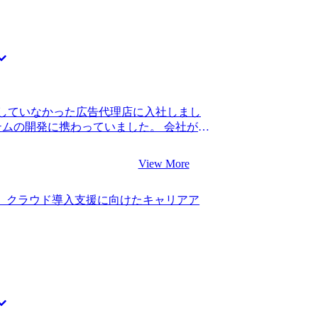
していなかった広告代理店に入社しまし
テムの開発に携わっていました。 会社が大
制がかなり煩雑になっていると感じまし
比べた際の年収テーブルにも違和感を覚
View More
に行きたいと感じたことで、転職を決意
の両方を検討しましたが、コンサルタント
し、クラウド導入支援に向けたキャリアア
とが主な理由です。 中長期的なキャリア
の経験を積むことは自分にとってポジテ
ジニアへの転職に強いエージェントさん
さんなど色々な方から話を聞きました
のクオリティは MyVisionさんが飛び
転職希望先をコンサルタントに決めた後
た。 担当してくれた大久保さんは、外資系コ
グの経験が豊富だったり、新卒でスター