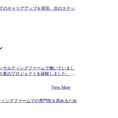
。事業会社で1つのクライアントに対して
きたと感じています。苦手に向き合って
ィングファームで複数のクライアントとプ
でのキャリアアップを実現、次のステッ
にぶつかりながらもお客様に信頼してい
たいと考え、コンサルティングファーム
りたいと思います。
の担当をしていただいた大久保さん自身
なり深く関わっていたので、非常に私のロ
RMに精通していることはもちろん、より
いたいただけると感じました。CRMコン
、ファームごとにできるプロジェクトの
いただけました。少なくとも自分よりは
いただきたいと思っていたので、大久保さ
。 ファームが扱うCRM案件の進め方
保さんご自身が経験した実例を交えて教
ンサルティングファームで働いていまし
ジを明確に持つことができました。大久
ス業のプロジェクトを経験しました。転
で詳細な業務内容を教えていただいたこ
昇進していました。 新卒で入った総合系
う面接対策に非常に効果的でした。 小売
ステップアップのタイミングだと思ったか
思っていましたが、銀行やメーカーなど
View More
りでしたが、もう少しコンサルティングフ
いました。業界を問わずに案件が豊富なフ
からです。スタートアップに挑戦したい
形成していくことができました。かなり
ティングファームでの専門性を高めるため
もう少し自分のキャリアで分かりやすい
ができたことは良かったです。 第一志望
した。 3社です。 スピード感とコンサ
しまったことです。ちゃんと対策してくだ
ionさんに決めました。 5社のエージェント
が、正直対策が甘かったです。対策をす
比べたときに、もっともスピード感があ