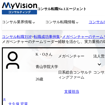
コンサル転職No.1エージェント
コンサル業界情報
コンサル転職情報
コンサル
コンサル転職TOP
>
転職成功事例集
>
メガベンチャーのチーム
メガベンチャーのチームリーダー経験を活かし、実力重視の
K・Oさん
メガベンチャー
法人営
青山学院大学
日系総合コンサルテ
コンサ
ィングファーム
26歳
支援担当
大久保 宏菜