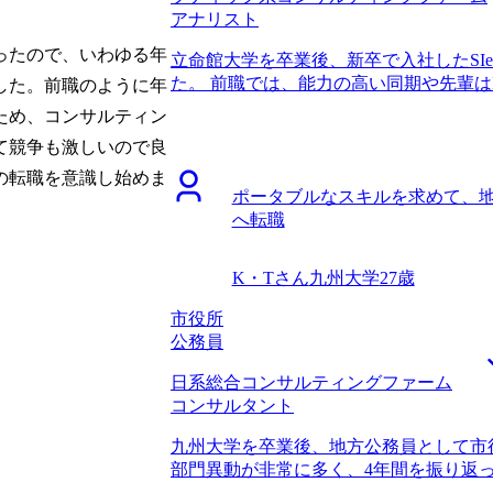
トアップに入ったりと、色々なキャリア
アナリスト
ームの良い面だけでなく大変で苦労する
で、とても信頼ができました。 丁寧な
ったので、いわゆる年
立命館大学を卒業後、新卒で入社したSIerで
整理して、正しく伝えることは得意でし
た。 前職では、能力の高い同期や先輩はI
した。前職のように年
ュニケーションは苦手だったので、そこ
て、導入支援等を行なっていました。当
ため、コンサルティン
りがたかったです。 現職が忙しく、毎
きなかったため、私もいずれは転職する
ともありましたが、大久保さんは粘り強
て競争も激しいので良
ったこともあり、4年ほど勤めて一通り
職を成功させることで恩返ししようと頑
をしようと思いました。 上流のSIerへ
の転職を意識し始めま
チをしながらいいエージェントさんに巡
ポータブルなスキルを求めて、
でいました。年収をアップさせたいと考
ァームへの転職においては、業界特化の M
へ転職
込めて、さらに自分の中長期的なキャリ
豊富でした。MyVisionさんでとても
い、コンサルティングファームへの転職を
難易度の高いコンサル転職を成功できた
まfacebook広告でMyVisionさん
K・Tさん
九州大学
27歳
す。 現職で忙しい時期に転職活動をし
ろ、SIerとITコンサルタントの違いに
ったこともあり、対策に十分な時間を取
もらいました。 最初に相談したとき、私
市役所
んは少ない時間で要点を凝縮してアドバ
ングファームか決めかねていたのですが
公務員
えることができました。 転職前は年収55
ファームを勧めることはせず、私の決断
た。 ユーザーヒアリング以外で、今ま
日系総合コンサルティングファーム
くれました。そのこともあり、大久保さ
かったので、楽しみなこともある反面、
コンサルタント
ポートをしてくれると感じ、MyVisio
れています。中長期的なことはあまり考
経歴で入れる魅力的なIT系コンサルテ
に尽力したいです。
九州大学を卒業後、地方公務員として市
た。その中で、カルチャー・プロモーシ
部門異動が非常に多く、4年間を振り返
の違いなど一つ一つのファームの細かな
つきにくいなと感じていました。年齢が