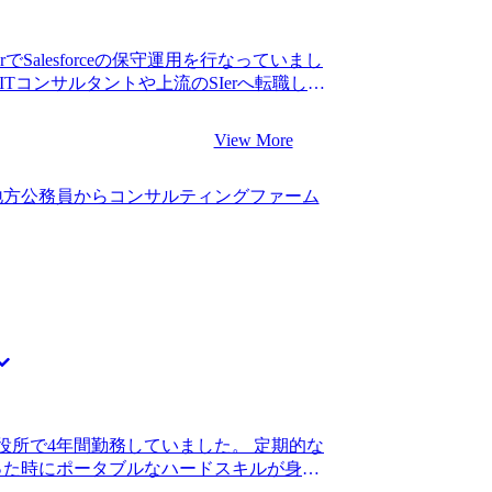
を経験していて、コンサルティングファ
面についても正直に教えてくださったの
選考対策が非常に役に立ちました。物事を
Salesforceの保守運用を行なっていまし
たが、限られた時間で端的に伝えるコミ
Tコンサルタントや上流のSIerへ転職し
をしっかりと矯正してもらえたことがあ
時の環境では導入支援に携わることがで
回の選考対策でそれほど復習ができないこ
つもりでした。 年収の上がり幅も小さか
View More
くサポートをしてくれたので、自分も転
の経験が積めたのでこのタイミングで転職
張れました。 妥協せずに、自分でリサー
の転職と、ITコンサルタントへの転職で悩ん
り合えたことです。コンサルティングフ
地方公務員からコンサルティングファーム
えたときにコンサルのほうが伸び幅が見
yVisionさんが圧倒的に求人数や知見が
アにもコンサルタントの方が良いと思
良いエージェントさんに出会えたからこそ、
目指し始めました。 1社です。 たまた
といっても過言ではないと思っていま
のことを知りました。試しにお話を聞いてみたとこ
てしまったことです。現職の繁忙期と重な
ついて私が知らなかったことを詳細に教えて
ることが大変でした。 それでも大久保さ
はまだ転職先をSIer業界かコンサルティ
イスしてくれたおかげで、何とか乗り越
、大久保さんは強引にコンサルティング
0万円、転職後は年収700万円になりまし
を尊重してくれるような姿勢で対応して
でフロントに立ってお客様と話すことはな
んは真剣に私の幸せを考えたうえでのサ
成長しないといけないという思いに駆ら
nさんにお任せしたいと即決しました。 私の
えずに、まずはスキルセットを磨くこと
ィングファームを多く紹介してもらえまし
役所で4年間勤務していました。 定期的な
ョン・コンサルタント未経験の方の割合
った時にポータブルなハードスキルが身に
違いについて丁寧に教えてもらえたの
上がることで転職活動自体が不利にな