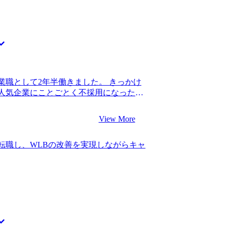
もったいないことをしたと感じていま
知していると感じた点です。コンサルテ
収800万円になりました。 希望通り、幅広
作られた会社だからなのか、普段一緒に
を獲得できて良かったです。まずは小売業
ロトコルやスピード感でコミュニケーシ
磨き、その後別業界にチャレンジしていき
ルティングファームに関する情報提供が頼
も含め、特に選考対策は求めていませんで
情報を提供してほしいなと思っていまし
知り合いも多いので、そこまで多くの情
業職として2年半働きました。 きっかけ
が、必要最小限、かつ的確な情報提供を
人気企業にことごとく不採用になったと
カバーできないような情報が欲しいとい
ればキャリアは問題ないと言われ新卒入
もありがたかったです。的確なアドバイ
リアの見通しを立てることができず、不
が分かるコミュニケーション能力の高い
View More
 コンサル転職を目指したのは、キャリア
ムの違いや特徴を見極め、自分に合うファ
門性やITスキルもないですし、営業職か
外から見ている分にはよくわからなかった
転職し、WLBの改善を実現しながらキャ
ージはなかったので、初めはダメ元で話
、選考中のフローやMyVisionさんの
しかし、営業職出身でも採用しているファ
ことができたことです。 特にないです。
ル業界を目指そうと思いました。 1社で
た。 転職前は年収700万円、転職後は年
定が見込める企業のリストを共有してくれ
略ファームで経験を積んで、1つ職位を上げる
含まれていて、自分のキャリアでも幅広
をしたいです。個人的にはスタートアッ
動したことを覚えています。非常に信頼
けの力をつけたいと思っています。
動の支援をそのままお願いすることにし
不安な中でも、山中さんが励まし続けてく