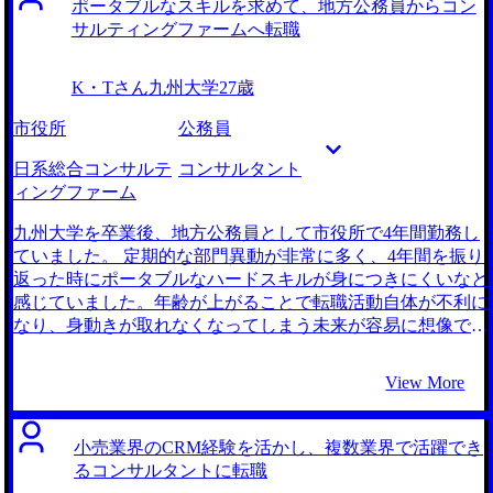
ポータブルなスキルを求めて、地方公務員からコン
した。 妥協せずに、自分でリサーチをしながらいいエージ
したかったため、コンサルティングファームはいい意味で実
サルティングファームへ転職
ェントさんに巡り合えたことです。コンサルティングファー
力至上主義的な空気があり、加えて競争も激しいので良い刺
ムへの転職においては、業界特化の MyVisionさんが圧倒的
激を与えてくれると考え、コンサルティングファームへの転
K・Tさん
九州大学
27歳
に求人数や知見が豊富でした。MyVisionさんでとても良いエ
職を意識し始めました。 5社です。 転職を急いでいたわけで
ージェントさんに出会えたからこそ、難易度の高いコンサル
はなかったので、まずは様々なエージェントの話を聞いてか
市役所
公務員
転職を成功できたといっても過言ではないと思っています。
ら一番信頼できるところを選ぼうと決めていました。 その
現職で忙しい時期に転職活動をしてしまったことです。現職
中でMyVisionさんを選んだ一番の決め手は、メガベンチャー
日系総合コンサルテ
コンサルタント
の繁忙期と重なったこともあり、対策に十分な時間を取るこ
からコンサルへの転職というまさに自分が試みようとしてい
ィングファーム
とが大変でした。 それでも大久保さんは少ない時間で要点
るケースの支援実績がとても豊富だったことです。私の興味
を凝縮してアドバイスしてくれたおかげで、何とか乗り越え
のあったファームにも内定実績があり、サポートを受けたい
九州大学を卒業後、地方公務員として市役所で4年間勤務し
ることができました。 転職前は年収550万円、転職後は年収
と強く感じました。 大久保さんは私のこれまでの経験をし
ていました。 定期的な部門異動が非常に多く、4年間を振り
700万円になりました。 ユーザーヒアリング以外で、今まで
っかりと汲み取り、活躍できそうなポジションを紹介しても
返った時にポータブルなハードスキルが身につきにくいなと
フロントに立ってお客様と話すことはなかったので、楽しみ
らえたことがよかったです。前職に似たカルチャーの会社が
感じていました。年齢が上がることで転職活動自体が不利に
なこともある反面、成長しないといけないという思いに駆ら
いいという難しいオーダーに対してしっかりと応えてくれま
なり、身動きが取れなくなってしまう未来が容易に想像でき
れています。中長期的なことはあまり考えずに、まずはスキ
した。 かなり詳細な希望にぴったりの企業を、しかも複数
たため、何かアクションを取らないといけないという焦りか
ルセットを磨くことに尽力したいです。
紹介していただけるようなことはコンサルティングファーム
ら転職活動を始めました。 ハードスキルとして語れる何か
View More
に精通しているMyVisionだからこそ受けられたサポートだと
が得られる現場を探しており、所属する組織を問わず活躍で
思います。 対策にしっかり時間をかけていたこともあり、
きるスキルが欲しいと思っていたので、コンサルタントを第
希望していたファームから複数内定をもらうことができまし
一志望としていました。 5社です。 公務員からの支援実績が
小売業界のCRM経験を活かし、複数業界で活躍でき
た。大久保さんのアドバイス通り油断せず準備した甲斐があ
豊富だったことは一つの決め手になりました。国家公務員で
るコンサルタントに転職
りました。 大久保さんにフィードバックをいただく前の志
はなく地方公務員だったこともあり、転職活動自体への自信