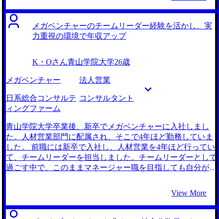
業会社とコンサルタントの両方を検討しましたが、コンサル
タントの方が年収の水準が圧倒的に高かったことが主な理由
です。 中長期的なキャリアアップを考えても、一度ビジネ
メガベンチャーのチームリーダー経験を活かし、実
スサイドの経験を積むことは自分にとってポジティブだと考
力重視の環境で年収アップ
えました。 6社です。 エンジニアへの転職に強いエージェン
トさんや、スタートアップに強いエージェントさんなど色々
K・Oさん
青山学院大学
26歳
な方から話を聞きましたが、コンサルティングファームへの
転職支援のクオリティは MyVisionさんが飛び抜けていると
メガベンチャー
法人営業
感じていました。そのため転職希望先をコンサルタントに決
めた後は MyVisionさんしかないと思いました。 担当してく
日系総合コンサルテ
コンサルタント
れた大久保さんは、外資系コンサルティングファームでマー
ィングファーム
ケティングの経験が豊富だったり、新卒でスタートアップに
入ったりと、色々なキャリアを経験していて、コンサルティ
青山学院大学卒業後、新卒でメガベンチャーに入社しまし
ングファームの良い面だけでなく大変で苦労する面について
た。人材営業部門に配属され、そこで4年ほど勤務していま
も正直に教えてくださったので、とても信頼ができました。
した。 前職には新卒で入社し、人材営業を4年ほど行ってい
丁寧な選考対策が非常に役に立ちました。物事を整理して、
て、チームリーダーを担当しました。チームリーダーとして
正しく伝えることは得意でしたが、限られた時間で端的に伝
過ごす中で、このままマネージャー職を目指しても自分が得
えるコミュニケーションは苦手だったので、そこをしっかり
られるものは多くないと思い、新しい挑戦をしたくなったた
と矯正してもらえたことがありがたかったです。 現職が忙
め転職を決意しました。 前職がかなり風通しがよく、評価
View More
しく、毎回の選考対策でそれほど復習ができないこともあり
体系の透明性がある組織だったので、いわゆる年功序列の色
ましたが、大久保さんは粘り強くサポートをしてくれたの
が強い企業では自分の肌に合わないと思っていました。前職
で、自分も転職を成功させることで恩返ししようと頑張れま
のように年齢でなく実力を重視してくれるような企業に転職