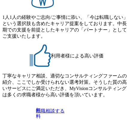
1人1人の経験やご志向/ご事情に添い、「今は転職しない」
という選択肢も含めたキャリア提案をしております。中長
期での支援を前提としたキャリアの「パートナー」として
ご支援いたします。
利用者様による高い評価
丁寧なキャリア相談、適切なコンサルティングファームの
紹介、ここでしか受けられない選考対策。そうした質の高
いサービスにご満足いただき、MyVisionコンサルティング
は多くの求職者様から高い評価を頂いています。
無
転職相談する
料