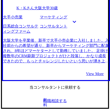
望理由は、かなり改善点が多かったと思います。具体的には
のなさから少し消極的になってしまっていた部分はありまし
K・Kさん
大阪大学
30歳
チームワークを全く考えていないようにも受け取られかねな
た。他に話を聞いたエージェントの方からは、公務員という
い内容でした。フィードバックをいただけたからよかったも
部分がネガティブに働くということも言われていたので、実
大手小売業
マーケティング
のの、もう少しチームリーダー時代の話を自分でも盛り込む
績が豊富という点で転職活動に対して前向きになれました。
べきでした。 転職前は年収650万円、転職後は年収750万円
また初回の面談でコンサルティングファームについて非常に
日系総合コンサルテ
コンサルタント
になりました。 自分のやりたいプロジェクトに入れるよう
わかりやすく説明いただき、頼りがいがあると思ったことも
ィングファーム
に、まずは成果を出すことにこだわっていきたいです。コン
決め手の一つでした。 最初の印象通り、コンサルティング
サルタントとして必要なベーシックなハードスキルに関して
ファームの知見が素晴らしかったです。具体的な仕事の進め
大阪大学を卒業後、新卒で大手小売企業に入社しました。入
まだまだ未熟なので、基礎の習得から頑張りたいです。
方や各職階の役割も教えていただき、コンサルタントとして
社前からの希望が通り、新卒からマーケティング部門に配属
のキャリアイメージ形成に役立ちました。信頼してサポート
され、8年ほどマーケターとして勤務していました。 足掛け
をお任せできたので、私も自分がやるべきことに集中して転
複数年のCRM刷新プロジェクトがひと段落し、かなり成長
職活動を終えられました。 自分の経験にあまり自信がなか
できたので、もっとチャレンジしたいという思いが湧き上が
ったのですが、企画要素のある経験をうまくMyVisionさんに
ってきました。年齢的にもちょうど良い区切りですし、1度
引き出していただき、面接でもアピールすることができまし
自分のキャリアを棚卸しする意味も含め転職エージェントに
View More
た。 もともと表情があまり豊富なタイプではないので、
登録しました。 前職で経験したCRMの仕事自体は好きだっ
「不愛想」といったフィードバックをいただき面接落ちする
たので、転職先でも連続的にCRM導入や刷新など難易度の
ことが何度かありました。そういったことを受け、MyVision
高いプロジェクトに関わることができそうな仕事をしたいと
当コンサルタントに依頼する
さんから話し方や表情まで指導いただいた結果、最終的に内
考えました。事業会社で1つのクライアントに対してCRM施
定までたどり着きました。 転職前は年収500万円、転職後は
策に従事するより、コンサルティングファームで複数のクラ
無
転職相談する
年収650万円になりました。 クライアントワークは初めてと
イアントとプロジェクトを進めながら、専門性を磨きたいと
料
なりますが、面接を通じて対人面での印象は大幅に改善でき
考え、コンサルティングファームへの転職を決めました。 5