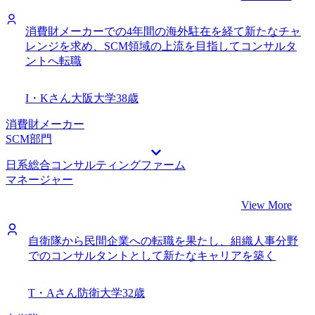
消費財メーカーでの4年間の海外駐在を経て新たなチャ
レンジを求め、SCM領域の上流を目指してコンサルタ
ントへ転職
I・Kさん
大阪大学
38歳
消費財メーカー
SCM部門
日系総合コンサルティングファーム
マネージャー
View More
自衛隊から民間企業への転職を果たし、組織人事分野
でのコンサルタントとして新たなキャリアを築く
T・Aさん
防衛大学
32歳