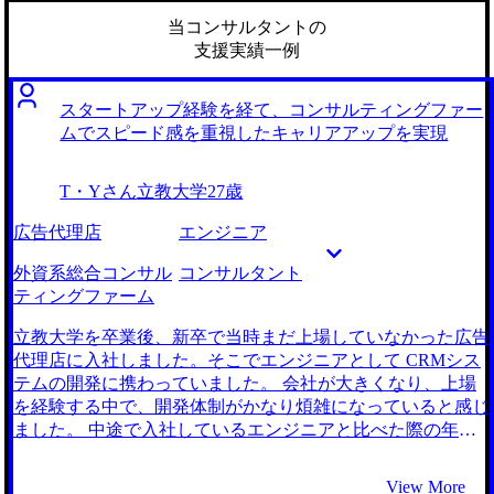
当コンサルタントの
支援実績一例
スタートアップ経験を経て、コンサルティングファー
ムでスピード感を重視したキャリアアップを実現
T・Yさん
立教大学
27歳
広告代理店
エンジニア
外資系総合コンサル
コンサルタント
ティングファーム
立教大学を卒業後、新卒で当時まだ上場していなかった広告
代理店に入社しました。そこでエンジニアとして CRMシス
テムの開発に携わっていました。 会社が大きくなり、上場
を経験する中で、開発体制がかなり煩雑になっていると感じ
ました。 中途で入社しているエンジニアと比べた際の年収
テーブルにも違和感を覚え、もっと自分の業績が評価される
現場に行きたいと感じたことで、転職を決意しました。 事
View More