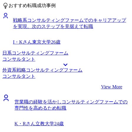
たと感じています。苦手に向き合って少しずつ改善する経験
社です。 私の担当をしていただいた大久保さん自身が、過
おすすめ転職成功事例
も積めたので、壁にぶつかりながらもお客様に信頼していた
去にアクセンチュアでCRMにかなり深く関わっていたの
だけるコンサルタントを目指して頑張りたいと思います。
で、非常に私のロールモデルに近いと感じたからです。
戦略系コンサルティングファームでのキャリアアップ
CRMに精通していることはもちろん、より深く私のニーズ
を実現、次のステップを見据えて転職
を理解してサポートしていたいただけると感じました。
CRMコンサルタントの仕事の楽しさや大変なこと、ファー
ムごとにできるプロジェクトの違いやキャリアパスなどを丁
I・Kさん
東京大学
26歳
寧に教えていただけました。少なくとも自分よりはCRM領
域について詳しい方にサポートいただきたいと思っていたの
日系コンサルティングファーム
で、大久保さんにぜひサポートいただこうと決めました。
コンサルタント
ファームが扱うCRM案件の進め方や、スタックするポイン
外資系戦略コンサルティングファーム
トについて大久保さんご自身が経験した実例を交えて教えて
コンサルタント
いただき、ファームでの業務イメージを明確に持つことがで
きました。大久保さんが体験したからこそわかる具体的で詳
View More
細な業務内容を教えていただいたことは、自分の経験をどう
生かせるかという面接対策に非常に効果的でした。 小売業
営業職の経験を活かしコンサルティングファームでの
界のクライアントに携わりたいと当初思っていましたが、銀
専門性を高めるため転職
行やメーカーなど他業界のCRMも素直に面白そうだと思い
ました。業界を問わずに案件が豊富なファームに行きたいと
いう転職活動の軸を形成していくことができました。かなり
K・Rさん
立教大学
24歳
具体的なキャリアプランを作成することができたことは良か