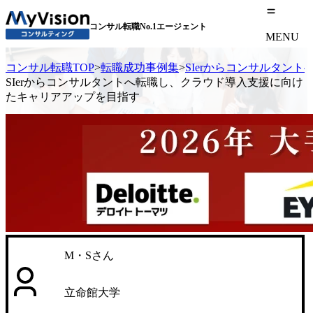
コンサル転職No.1エージェント
MENU
コンサル転職TOP
>
転職成功事例集
>
SIerからコンサルタン
SIerからコンサルタントへ転職し、クラウド導入支援に向け
たキャリアアップを目指す
M・Sさん
立命館大学