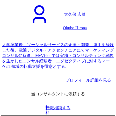
大久保 宏菜
Okubo Hirona
大学卒業後、ソーシャルサービスの企画～開発、運用を経験
した後、電通デジタル・アクセンチュアにてマーケティング
コンサルに従事。MyVisionでは実務・コンサルティング経験
を生かしたコンサル経験者・エグゼクティブに対するマー
ケ/IT領域の転職支援を得意とする。
プロフィール詳細を見る
当コンサルタントに依頼する
無
転職相談する
料