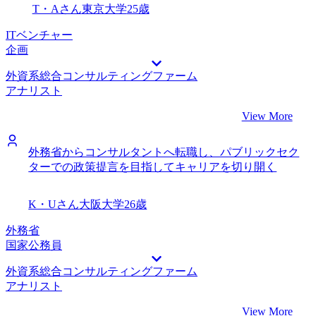
T・Aさん
東京大学
25歳
ITベンチャー
企画
外資系総合コンサルティングファーム
アナリスト
View More
外務省からコンサルタントへ転職し、パブリックセク
ターでの政策提言を目指してキャリアを切り開く
K・Uさん
大阪大学
26歳
外務省
国家公務員
外資系総合コンサルティングファーム
アナリスト
View More