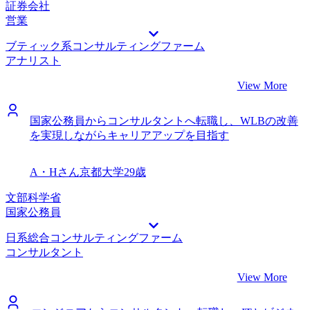
ったです。 第一志望の会社があっさりWEBテストで落ちて
証券会社
しまったことです。ちゃんと対策してくださいと大久保さん
営業
には言われていましたが、正直対策が甘かったです。対策を
ブティック系コンサルティングファーム
することの重要性を見誤っていて、非常にもったいないこと
アナリスト
をしたと感じています。 転職前は年収700万円、転職後は年
収800万円になりました。 希望通り、幅広い業界のCRMに携
View More
われる部門から内定を獲得できて良かったです。まずは小売
業界のCRMでコンサルティングスキルを磨き、その後別業
界にチャレンジしていきたいと思います。
国家公務員からコンサルタントへ転職し、WLBの改善
を実現しながらキャリアアップを目指す
A・Hさん
京都大学
29歳
文部科学省
国家公務員
日系総合コンサルティングファーム
コンサルタント
View More