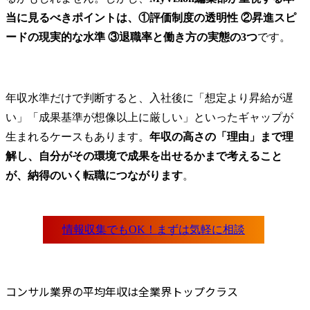
・国内外の知財業務対応
当に見るべきポイントは、①評価制度の透明性 ②昇進スピ
(特許及び商標の調査・出
ードの現実的な水準 ③退職率と働き方の実態の3つ
です。
願・活用に関する業務等)

・知財紛争対応・管理(知
的財産権の活用、権利侵
害の予防やトラブル等に
年収水準だけで判断すると、入社後に「想定より昇給が遅
関する各種プロジェクト
い」「成果基準が想像以上に厳しい」といったギャップが
支援、相談対応等)

生まれるケースもあります。
年収の高さの「理由」まで理
主な仕事の概要

解し、自分がその環境で成果を出せるかまで考えること
・新しいビジネスや社内
が、納得のいく転職につながります
。
ベンチャーの立ち上げ段
階から、知的財産担当者
として、ビジネスの拡大
に向けた戦略の策定・実
行・検証を通じて事業成
長を支援します。

各事業部門との密接な連
携により、事業特性に応
コンサル業界の平均年収は全業界トップクラス
じた最適な知財戦略を立