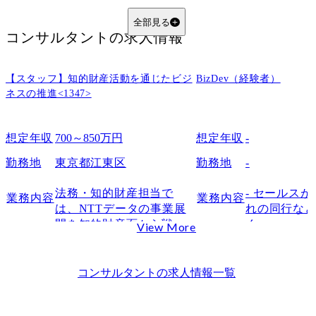
アナリスト／アソシエイト
コンサルタント
全部見る
コンサルタント
の求人情報
マネージャー
プリンパル（シニアマネージャー）
【スタッフ】知的財産活動を通じたビジ
パートナー
BizDev（経験者）
ネスの推進<1347>
昇進のスピードと昇給率
コンサルファームによって給料は違う？
想定年収
700～850万円
想定年収
-
外資系ファームのほうが年収は高い傾向にある
【領域別】給料の違い
勤務地
東京都江東区
勤務地
-
戦略系コンサルティングファーム
法務・知的財産担当で
- セールス
業務内容
業務内容
総合系コンサルティングファーム
は、NTTデータの事業展
れの同行な
IT系コンサルティングファーム
開を知的財産面から戦略
く。

View More
日系（シンクタンク系・独立系）コンサルティングファーム
的に支援する重要な部門
イメージとし
であり、国内外のプロジ
の新規の訪問
コンサル業界の仕事内容と厳しさ
ェクトや当社事業の成長
それ以外で
コンサルタント
の求人情報一覧
仕事内容：クライアントの「儲かる仕組み」を創ることが仕事
を知財戦略の立案・実行
ージングや
厳しさ：「Up or Out」の文化
を通じて推進します。

どを狙い、