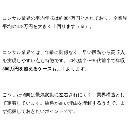
案し、競争優位性の確保
と事業リスクの最小化を
実現します。

コンサル業界の平均年収は約804万円とされており、全業界
・法務・知財業務の高度
平均の478万円を大きく上回ります（※）。
化と効率化を目的とし
て、相談対応のAI化・DX
化等の各種施策を企画・
立案し、当社事業支援・
コンサル業界では、年齢に関係なく、早い段階から高収入
貢献に向けた実施を推進
を実現しやすい点も特徴です。20代後半〜30代前半で
年収
します。

業務プロセスの標準化、
800万円を超えるケース
もよくあります。
自動化及び最適化によ
り、より戦略的な知財業
務への注力を可能とする
環境整備を行います。

こうした傾向は景気変動に左右されにくく、業界構造とし
・国内外における特許及
て定着しています。給料が高い理由を理解するうえで、ま
び商標の調査・出願・活
ず把握しておきたいポイントです。
用に関する業務を担当
し、知的財産権の適切な
取得と管理を実施しま
す。
