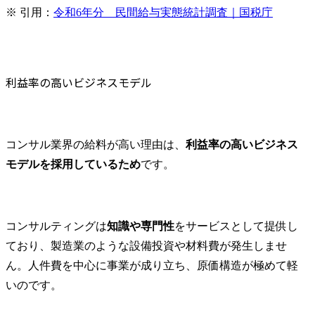
※ 引用：
令和6年分　民間給与実態統計調査｜国税庁
技術動向の把握と競合分
析を通じて、効果的な知
財ポートフォリオの構築
と維持を図ります。

・知的財産権の活用促進
利益率の高いビジネスモデル
と権利侵害予防におい
て、各種プロジェクトへ
の支援と相談対応を実施
し、知財トラブルの未然
コンサル業界の給料が高い理由は、
利益率の高いビジネス
防止と適切な対応を行い
モデルを採用しているため
です。
ます。

社内外の専門家との連携
により、リスク最小化と
事業継続性の確保を最優
コンサルティングは
知識や専門性
をサービスとして提供し
先とした対応を実施しま
ており、製造業のような設備投資や材料費が発生しませ
す。
ん。人件費を中心に事業が成り立ち、原価構造が極めて軽
いのです。