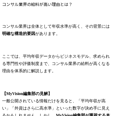
未経験からコンサルへの転職でも「高い給料」は実現できる？
これまでの業務経験を活
活用や広範
コンサル業界の給料が高い理由とは？
かし、新たな領域に挑戦
ス提供を行
未経験者のオファー年収はどう決まる？
したい方や専門領域を拡
未経験での入社から年収を上げる方法
大したい方のご応募をお
コンサルに転職する際の注意点
待ちしています。

コンサル業界は全体として年収水準が高く、その背景には
給料（年収）だけで選ばない
明確な構造的要因
があります。
部署の主な業務

自身の市場価値とキャリアプランの明確化をおこなう
・ビジネス推進に向けた
ケース面接の対策が必須
知的財産戦略の策定・推
コンサルへの転職を実現するならMyVisionへ
進(新しいビジネス(社内ベ
ここでは、平均年収データからビジネスモデル、求められ
ンチャーを含む)の立ち上
まとめ
げ段階からの戦略策定支
る専門性や評価制度まで、コンサル業界の給料が高くなる
FAQ
援、ビジネス拡大に向け
理由を体系的に解説します。
Q1.なぜコンサルはほかの業界よりも給料が高いのですか？
た戦略の策定・実行・検
Q2.未経験からでもコンサルで高年収を目指せますか？
証等)

・知的財産活動の強化・
最適化(相談対応のAI化・
【MyVision編集部の見解】
DX化等、法務・知財にお
一般公開されている情報だけを見ると、「平均年収が高
ける当社事業支援・貢献
い」「外資はさらに高水準」といった数字が決め手に見え
のための各種施策の企
画・立案・実施等)

るかもしれません。しかし、
MyVision編集部が重視する本