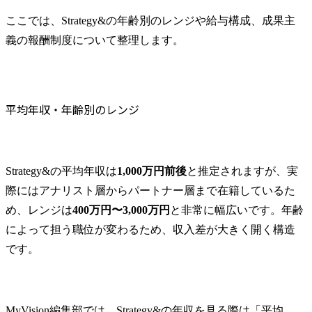
オファー年収の相場と交渉のポイント
転職成功で年収アップを実現するための戦略
ここでは、Strategy&の年齢別のレンジや給与構成、成果主
Strategy&の働き方・福利厚生
義の報酬制度について整理します。
働き方の特徴
福利厚生・教育制度・キャリア支援の内容
ワークライフバランスと年収のバランス感
平均年収・年齢別のレンジ
Strategy&の転職難易度と求められる人物像
転職難易度：MBBに準じる最難関レベル
Strategy&の選考プロセスと対策
Strategy&の平均年収は
1,000万円前後
と推定されますが、実
書類選考・Webテスト
際にはアナリスト層からパートナー層まで在籍しているた
ケース面接
め、レンジは
400万円〜3,000万円
と非常に幅広いです。年齢
ビヘイビア面接
によって担う職位が変わるため、収入差が大きく開く構造
Strategy&への転職で高い年収を実現するならMyVisionへ
です。
まとめ
Strategy&に関するよくある質問
Q1. Strategy&の年収は景気や業績の影響を受けますか？
MyVision編集部では、Strategy&の年収を見る際は「平均