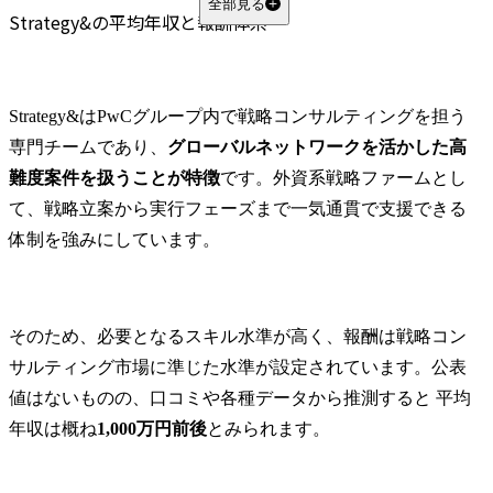
Strategy&の年収が高い理由
全部見る
Strategy&の平均年収と報酬体系
高付加価値な戦略案件を担うビジネスモデル
成果主義・グローバル基準の評価制度
優秀な人材を確保するための報酬設計
Strategy&はPwCグループ内で戦略コンサルティングを担う
他の戦略系コンサルとの年収比較
専門チームであり、
グローバルネットワークを活かした高
マッキンゼー・アンド・カンパニーとの比較
難度案件を扱うことが特徴
です。外資系戦略ファームとし
ボストン・コンサルティング・グループ（BCG）との比較
て、戦略立案から実行フェーズまで一気通貫で支援できる
ベイン・アンド・カンパニーとの比較
体制を強みにしています。
ローランド・ベルガーとの比較
ATカーニー（現Kearney）との比較
ボーナス・昇給・キャリアアップスピード
そのため、必要となるスキル水準が高く、報酬は戦略コン
ボーナス支給の仕組みと評価基準
サルティング市場に準じた水準が設定されています。公表
昇給・昇格スピードと年収上昇カーブ
値はないものの、口コミや各種データから推測すると 平均
高年収層に共通するキャリア戦略
年収は概ね
1,000万円前後
とみられます。
Strategy&への転職で狙える年収
中途採用の応募条件・求められるスキル