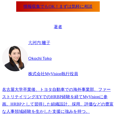
著者
大河内 瞳子
Okochi Toko
株式会社MyVision執行役員
名古屋大学卒業後、トヨタ自動車での海外事業部、ファー
ストリテイリング/EYでのHRBP経験を経てMyVisionに参
画。HRBPとして習得した組織設計、採用、評価などの豊富
な人事領域経験を生かした支援に強みを持つ。