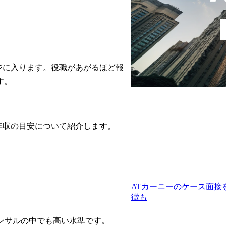
ンジに入ります。役職があがるほど報
す。
卒年収の目安について紹介します。
ATカーニーのケース面
徴も
略コンサルの中でも高い水準です。