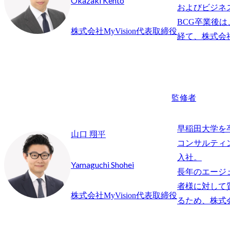
Okazaki Kento
およびビジネ
BCG卒業後は
株式会社MyVision代表取締役
監修者
早稲田大学を
山口 翔平
コンサルティ
入社。

Yamaguchi Shohei
長年のエージ
者様に対して
株式会社MyVision代表取締役