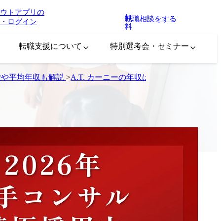
ウトアプリの
無
転職相談をする
・ログイン
料
転職支援について
特別選考会・セミナー
徴や平均年収も解説
>
A.T. カーニーの年収は？激務なイメー