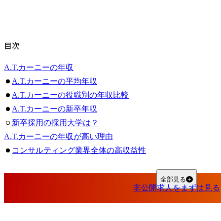
目次
A.T.カーニーの年収
A.T.カーニーの平均年収
A.T.カーニーの役職別の年収比較
A.T.カーニーの新卒年収
新卒採用の採用大学は？
A.T.カーニーの年収が高い理由
コンサルティング業界全体の高収益性
専門性の高さ
グローバル企業としての高い収益力
全部見る
人材確保・維持のための高待遇
A.T.カーニーとは？
A.T.カーニーの特徴