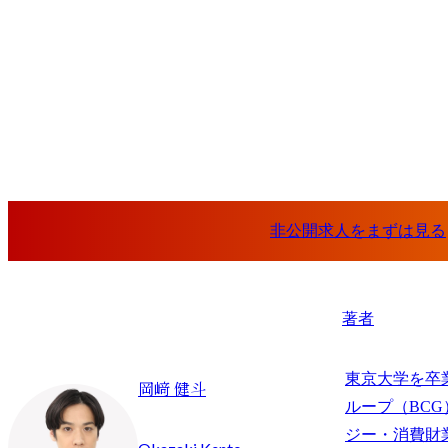
著者
東京大学を卒
岡﨑 健斗
ループ（BC
ジー・消費財