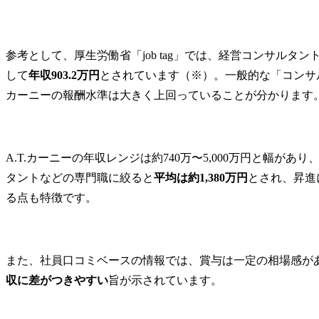
A.T.カーニーが求める人物像
未経験でもA.T.カーニーへの転職は可能？
参考として、厚生労働省「job tag」では、経営コンサルタ
A.T.カーニーへの転職対策
して
年収903.2万円
とされています（※）。一般的な「コンサル
自己分析・志望動機
カーニーの報酬水準は大きく上回っていることが分かります
面接対策
転職エージェントの活用
MyVisionでの転職成功事例
まとめ
A.T.カーニーの年収レンジは約740万〜5,000万円と幅が
FAQ
タントなどの専門職に絞ると
平均は約1,380万円
とされ、昇進
Q1.A.T.カーニーの年収は年齢や勤続年数で決まりますか？
る点も特徴です。
Q2.A.T.カーニーは激務でも長く働き続ける人はいますか？
また、社員口コミベースの情報では、賞与は一定の相場感が
収に差がつきやすい
旨が示されています。