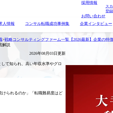
採用情報
スカ
登録
お問い合わせ
求人情報
コンサル転職成功事例集
企業インタビュー
職
>
戦略コンサルティングファーム一覧【2026最新】企業の特
底解説
2026年08月03日更新
ムとして知られ、高い年収水準やグロ
続けられるのか」「転職難易度はど
。