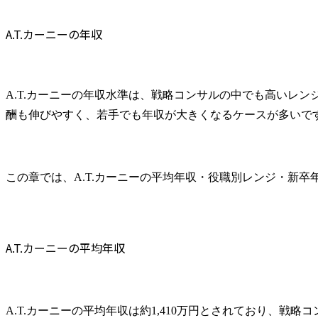
A.T.カーニーは激務？
A.T.カーニーの年収
A.T.カーニーを半年でクビになることはある？
A.T.カーニーの評価制度
半期に一度の360度評価
A.T.カーニーの年収水準は、戦略コンサルの中でも高いレ
ボーナスの仕組み
酬も伸びやすく、若手でも年収が大きくなるケースが多いで
昇進プロセス
出向者の評価
A.T.カーニーの福利厚生
保険制度
この章では、A.T.カーニーの平均年収・役職別レンジ・新
MBA留学制度
育児休暇・産休
退職金制度
A.T.カーニーの平均年収
競合他社との年収比較
外資系戦略コンサルとの比較
A.T.カーニーの採用動向
A.T.カーニーの平均年収は約1,410万円とされており、戦
A.T.カーニーへの転職難易度