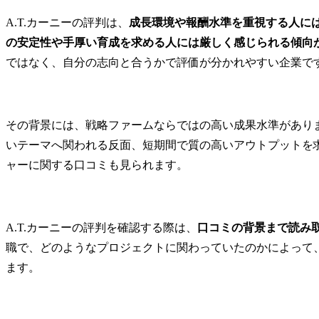
A.T.カーニーの短期離職や評価の実態
A.T.カーニーの評判は、
成長環境や報酬水準を重視する人に
半年でクビになるという噂の実態
の安定性や手厚い育成を求める人には厳しく感じられる傾向
短期離職につながりやすい要因
ではなく、自分の志向と合うかで評価が分かれやすい企業で
評価で見られやすいポイント
A.T.カーニーの働き方とワークライフバランス
クライアント対応やプロジェクト状況で働き方は変わる
その背景には、戦略ファームならではの高い成果水準があり
休日・休暇はプロジェクトの繁忙度に左右される
いテーマへ関われる反面、短期間で質の高いアウトプットを
柔軟な働き方や社内交流を支える制度もある
ャーに関する口コミも見られます。
A.T.カーニーの年収・初任給
A.T.カーニーの平均年収は約1,300万〜1,400万円
初任給や若手年収も高い水準にある
A.T.カーニーの転職難易度
A.T.カーニーの評判を確認する際は、
口コミの背景まで読み
A.T.カーニーの学歴フィルターの実態
職で、どのようなプロジェクトに関わっていたのかによって
採用大学に見られる傾向
ます。
中途採用で重視される評価軸
A.T.カーニーに向いている人・向いていない人