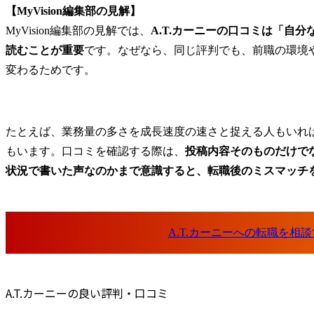
A.T.カーニーに向いている人
【MyVision編集部の見解】
A.T.カーニーに向いていない人
MyVision編集部の見解では、
A.T.カーニーの口コミは「自
A.T.カーニーへの転職を成功させるポイント
読むことが重要
です。なぜなら、同じ評判でも、前職の環境
現職での実績をコンサル適性に置き換えて伝える
変わるためです。
ケース面接対策を早めにはじめる
戦略ファームに強い転職エージェントを活用する
A.T.カーニーの評判に関するFAQ
たとえば、業務量の多さを成長速度の速さと捉える人もいれ
A.T.カーニーからの転職先にはどのような選択肢がありま
もいます。口コミを確認する際は、
投稿内容そのものだけで
A.T.カーニーは未経験からでも転職できますか？
状況で書いた声なのかまで意識すると、転職後のミスマッチ
A.T.カーニーの選考では英語力が必要ですか？
まとめ
A.T.カーニーの良い評判・口コミ