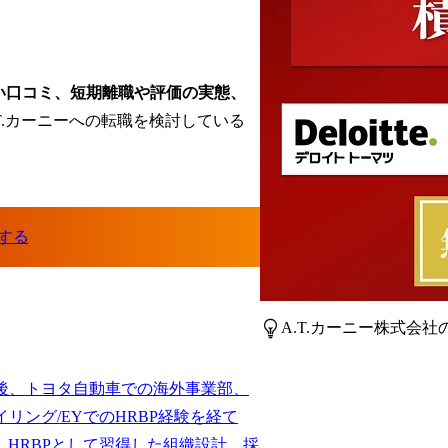
悪い口コミ、短期離職や評価の実態、
T.カーニーへの転職を検討している
A.T.カーニー株式会
後、トヨタ自動車での海外事業部、
リング/EYでのHRBP経験を経て
参画。HRBPとして習得した組織設計、採