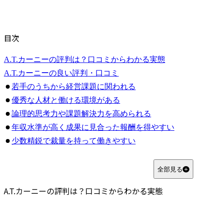
目次
A.T.カーニーの評判は？口コミからわかる実態
A.T.カーニーの良い評判・口コミ
若手のうちから経営課題に関われる
優秀な人材と働ける環境がある
論理的思考力や課題解決力を高められる
年収水準が高く成果に見合った報酬を得やすい
少数精鋭で裁量を持って働きやすい
A.T.カーニーの悪い評判・口コミ
プロジェクトによっては残業が増え激務になりやすい
全部見る
入社後のキャッチアップに苦労しやすい
A.T.カーニーの評判は？口コミからわかる実態
高い成果を求められるためプレッシャーが大きい
カルチャーフィットしないと厳しさを感じやすい