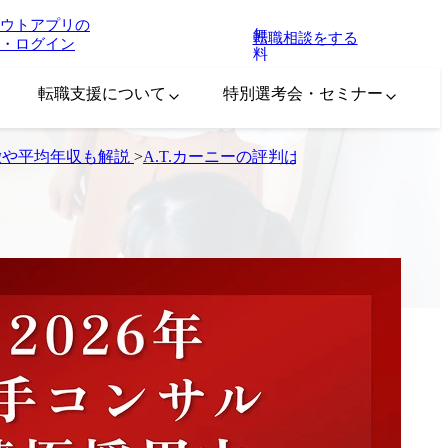
ウトアプリの
無
転職相談をする
・ログイン
料
転職支援について
特別選考会・セミナー
徴や平均年収も解説
>
A.T.カーニーの評判は？激務の実態や年