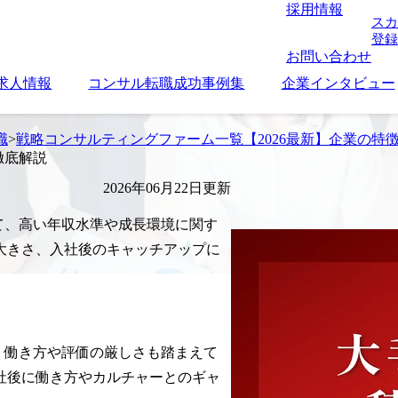
採用情報
スカ
登録
お問い合わせ
求人情報
コンサル転職成功事例集
企業インタビュー
職
>
戦略コンサルティングファーム一覧【2026最新】企業の特
徹底解説
2026年06月22日更新
して、高い年収水準や成長環境に関す
大きさ、入社後のキャッチアップに
く、働き方や評価の厳しさも踏まえて
社後に働き方やカルチャーとのギャ