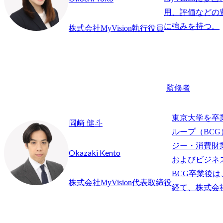
用、評価などの
に強みを持つ。
株式会社MyVision執行役員
監修者
東京大学を卒
岡﨑 健斗
ループ（BC
ジー・消費財
Okazaki Kento
およびビジネ
BCG卒業後は
株式会社MyVision代表取締役