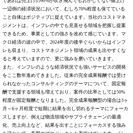
であれば売上げの90%が吹き飛んでもおかしくない値上げ
一辺倒の経済状況において、むしろ70%程度も保てている
こと自体はポジティブに捉えています。当社のコストマネ
ジメントは、インフレの中でも見直せる領域を把握し提案
できるため、事業としての強さを改めて感じています。マ
クロ経済の波の中で、2024年度の後半ぐらいからはインフ
レも収まり、コストマネジメント領域の成果も出やすくな
ると考えていますので、更に強みを磨いていきます。

また、インフレのような経済状況でも強いサービスの開発
をここ数年進めてきました。従来の完全成果報酬では受け
られなかったコンサルティングのテーマについて、固定報
酬で支援する領域も増えており、案件の比率としては50%
程度が固定報酬となりました。完全成果報酬型の場合は3ヶ
月～6ヶ月程度で短期に結果を出し切れるテーマにフォーカ
スしますが、例えば物流領域やサプライチェーンの最適
化、売上向上など、結果を出すことにフォーカスする強み