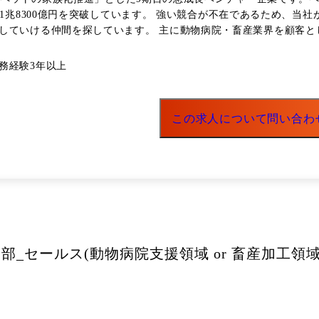
に1兆8300億円を突破しています。 強い競合が不在であるため、
業界を顧客として、弊社が展開している各種サービスのセールスを担当して
。 ●想定している提案ポジション ・キャリアアドバイザー(動物病院支援領域、畜産加
産加工領域) ・HR支援コンサルタント ・経営コンサルタント ・M&Aアドバイザ
務経験3年以上
職支援サービス ・ペットナースエージェント:獣看護師の転職に特
ージェント:農業 / 牧場への就業に特化した転職支援サービス ・
医師・動物看護師・トリマー・ペットシッターの転職サイト ・アニマ
この求人について問い合わ
 ペット美容業界の就職情報誌・Webサイト(アニマルジョブの学生版
次産業(畜産・農業)に専門特化した合同就職説明会イベント ・フレッ
院専門の採用サイト制作サービス ・A-BRAIN事業運営支援:規模
部_セールス(動物病院支援領域 or 畜産加工領域