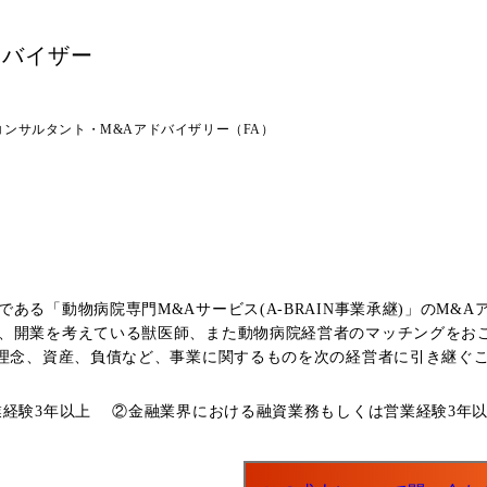
ドバイザー
コンサルタント・M&Aアドバイザリー（FA）
る「動物病院専門M&Aサービス(A-BRAIN事業承継)」のM&Aア
、開業を考えている獣医師、また動物病院経営者のマッチングをおこ
や理念、資産、負債など、事業に関するものを次の経営者に引き継ぐ
る院長先生)へのヒアリング ・買い手(開業を考えている獣医師、動
チングからクロージングまでを一貫してご担当いただきます。 <事業承継を考えている院長先生
経験3年以上 ②金融業界における融資業務もしくは営業経験3年
のヒアリング ・どんな人に承継していただきたいか、ご志向や希望を踏まえた
、訪問を通じて、開業したい病院のイメージや希望のヒアリング ・条件に合った
渡実行 などの業務をおこなっていただきます。 私たちが掲げるミッションの実現には、ま