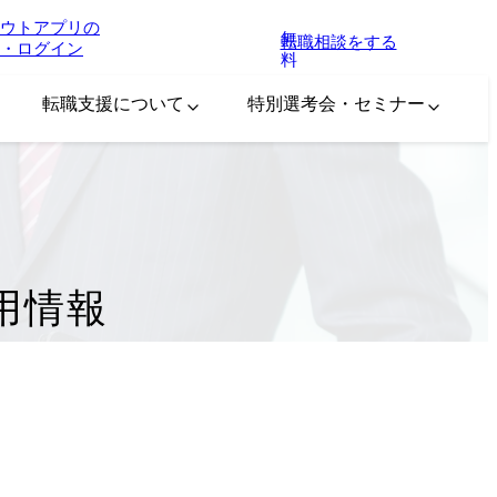
ウトアプリの
無
転職相談をする
・ログイン
料
転職支援について
特別選考会・セミナー
用情報