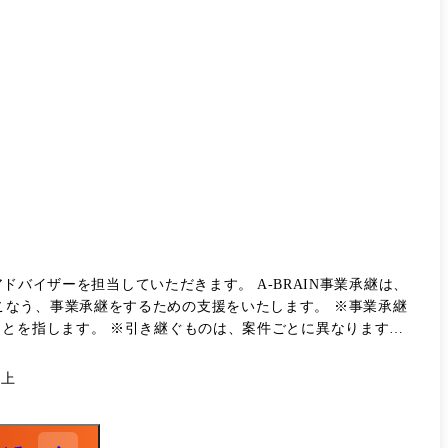
ドバイザーを担当していただきます。 A-BRAIN事業承継は、
なう、事業承継をするための支援をいたします。 ※事業承継
ことを指します。 ※引き継ぐものは、案件ごとに異なります。
物病院経営者)へのヒアリング ・売り手と買い手のマッチング、
に向けて> ・電話
以上
うえでの相談や提案 <開業を考えている個人
動物病院のご紹介 <両方に向けて> ・トッ