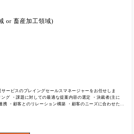
or 畜産加工領域)
支援サービスのプレイングセールスマネージャーをお任せしま
との連携 ・顧客とのリレーション構築 ・顧客のニーズに合わせた新
ービスの拡大や改善をしたい人、それだけでなく新しい分野へ
で新たなワクワクにチャレンジしたいという人とお話できること