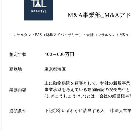
M&A事業部_M&Aア
コンサルタント
FAS（財務アドバイザリー）・会計コンサルタント
M&A
400～600万円
想定年収
勤務地
東京都港区
主に動物病院を顧客として、弊社の新規事業であ
事業承継を考えている動物病院の院長先生と
業務内容
(じぎょうしょうけい)とは、会社の経営権
具体的には… ・売り手(事業承継を考えてい
トップ面談実施、ファイナンス、事業譲渡契約締結など、マッ
下記①②いずれかに該当する人 ①法人営業
必須条件
やメール、訪問を通じて、事業承継における条件等
獣医師、動物病院経営者に向けて> ・電話やメール
プ面談の実施 ・事業承継の基本合意 ・ファイナンス ・事業譲渡契約締結 ・事業譲