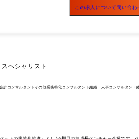
アニマルジョブ学生版:動物医療 / ペット美容業界の就職情報誌・We
この求人について問い合わ
フレッシュジョブフェスタ:第一次産業(畜産・農業)に専門特化した合
学生版)
ススペシャリスト
・会計コンサルタント
その他業務特化コンサルタント
組織・人事コンサルタント
を「ペットの家族化推進」とした9期目の急成長ベンチャー企業です