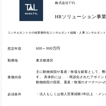
株式会社TYL
HRソリューション事業
コンサルタント
その他業務特化コンサルタント
組織・人事コンサルタント
600～900万円
想定年収
勤務地
東京都港区
主に動物病院や畜産 / 牧場を顧客として
す。 具体的には... ・商談化されたアポイントへの訪問またはオンライン商談 ・採用課題、要望、ニーズのヒアリング ・課題に対しての最適な提案内容の選定 ・決裁者(主に
業務内容
動物病院の院長、畜産 / 牧場のオーナー)へ
しい支援メニューや新サービスの企画、開発 ・メンバーのモチベーショ
ンの実現には、まだまだ仲間が必要です。同
・法人もしくは個人営業経験3年以上 ・メンバ
必須条件
の挑戦をしてみたい人、将来的に事業に責任
を楽しみにしています。 <主な取り扱いサービス> アニマルジョブ:業界最大級の獣医師・動物看護師・トリマー・ペットシッターの転職サイト アニマルジョブフェスタ:ペット