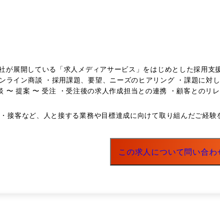
が展開している「求人メディアサービス」をはじめとした採用支援サービスの
ンライン商談 ・採用課題、要望、ニーズのヒアリング ・課題に対し
商談 〜 提案 〜 受注 ・受注後の求人作成担当との連携 ・顧客と
善をしたい人、それだけでなく新しい分野への挑戦をしてみたい人
販売・接客など、人と接する業務や目標達成に向けて取り組んだご経験
う人とお話できることを楽しみにしています。 <主な取り扱いサービス> アニマルジョブ:業界最大級の
転職サイト アニマルジョブフェスタ:ペット業界従事者のための合同
マルジョブの学生版) フレッシュジョブ:第一次産業(畜産・農業)に
この求人について問い合わ
イベント フレッシュジョブ学生版:第一次産業(畜産・農業)の就職情