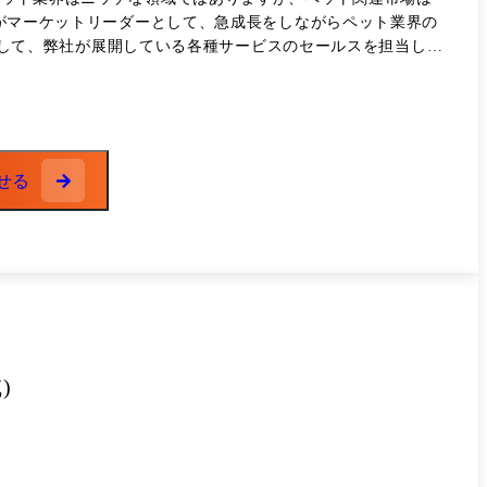
当社がマーケットリーダーとして、急成長をしながらペット業界の
ー など… ●主な取り扱いサービス ・ベ
化した転職支援サービス ・トリマーエージェント:トリマーの転
ミールエージェント:鮮魚・食肉の食品加工に特化した転職支援サ
ルジョブフェスタ:ペット業界従事者のための合同就職説明会イ
せる
) ・フレッシュジョブ:第一次産業(畜産・農業)に専門特化した転
シュジョブ学生版:第一次産業(畜産・農業)の就職情報誌(フレ
問わず、経営にまつわる様々な課題解決のコンサルティングサービ
)