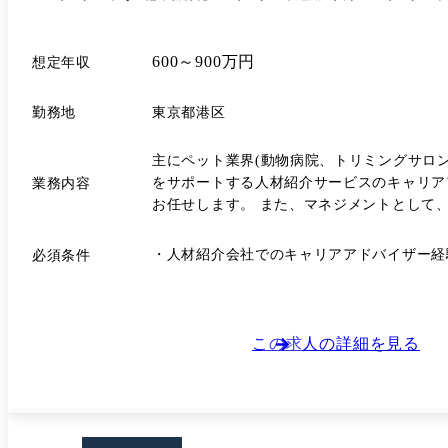
600～900万円
想定年収
勤務地
東京都港区
主にペット業界(動物病院、トリミングサロ
をサポートする人材紹介サービスのキャリア
業務内容
お任せします。 また、マネジメントとして、
ルプレイングなどを主体的に取り組んでいただきます。 具体的には... <求職者様に向けて> ・電話やメールを通じて、転職状況のヒアリ
サロンなどの施設や求人情報のご案内 ・求
・人材紹介会社でのキャリアアドバイザー経験3
必須条件
<事業所、法人に向けて> ・必要とする人材
ルティングやアドバイスの実施 <その他> ・メンバーのモチベーション促進、行動プロセス/売上数値管理 などの業務をおこなっていただきます。 私たちが掲げるミッションの
実現には、まだまだ仲間が必要です。同じ志
戦をしてみたい人、将来的に事業に責任を担
この求人の詳細を見る
しみにしています。 <主な取り扱いサービス> ベットエージェント:獣医師の転職に特化した転職支援サービス ペットナースエージェント:獣看護師の転職に特化した転職支援サ
ービス トリマーエージェント:トリマーの転
食肉の食品加工に特化した転職支援サービス