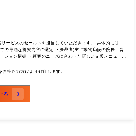
セールスを担当していただきます。 具体的には...
ての最適な提案内容の選定 ・決裁者(主に動物病院の院長、畜
のリレーション構築 ・顧客のニーズに合わせた新しい支援メニューや
、将来的に事業に責任を担いたいという想いを持っている人、
をお持ちの方はより歓迎します。
獣医
就職説明会イベント アニマルジョブ学生版:動物医療 / ペッ
専門特化した転職サイト フレッシュジョブフェスタ:第一次産業
せる
報誌(フレッシュジョブの学生版)