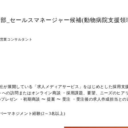
部_セールスマネージャー候補(動物病院支援領域 
営業コンサルタント
、弊社が展開している「求人メディアサービス」をはじめとした採用
のプレゼン ・初期商談 〜 提案 〜 受注 ・受注後の求人作成担当
ン促進、行動プロセス/売上数値管理 などの業務をおこなっていただきます。 私たちが掲げるミッショ
じ志や価値観をお持ちの人はもちろん、現在までに展開しているサ
ーマネジメント経験(2～3名以上)
を担いたいという想いを持っている人、ペット × ベンチャー企業