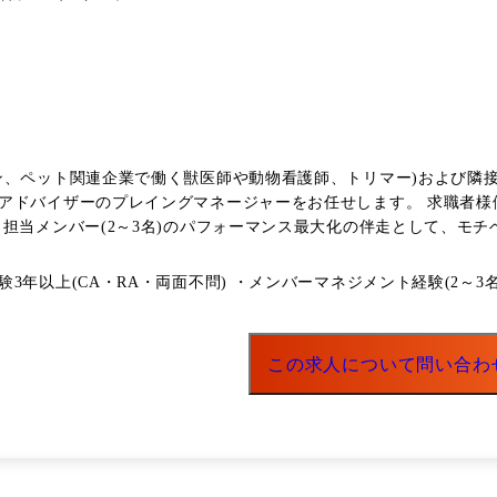
ン、ペット関連企業で働く獣医師や動物看護師、トリマー)および隣接
アドバイザーのプレイングマネージャーをお任せします。 求職者様
担当メンバー(2～3名)のパフォーマンス最大化の伴走として、モチ
ング ・病院・ペットショップ・ペット
職者様のご志向やキャリアの希望を踏まえたうえでの相談や提案 ・
年以上(CA・RA・両面不問) ・メンバーマネジメント経験(2～3名
や、就業先の条件(給与・待遇・勤務地など)の詳細条件のヒアリング
や価値観をお持ちの人はもちろん、現在までに展開しているサービ
この求人について問い合わ
いたいという想いを持っている人、ペット × ベンチャー企業で新
職に特化した転職支援サービス ファームエージェント:農業 / 牧場