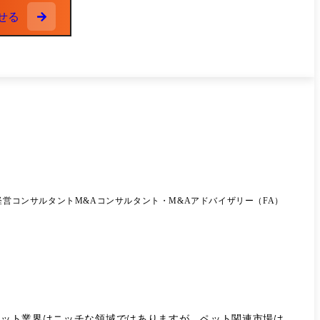
bサイト(アニマルジョブの学生版) フレッシュジョブ:第一次産
せる
同就職説明会イベント フレッシュジョブ学生版:第一次産業(畜
経営コンサルタント
M&Aコンサルタント・M&Aアドバイザリー（FA）
。ペット業界はニッチな領域ではありますが、ペット関連市場は