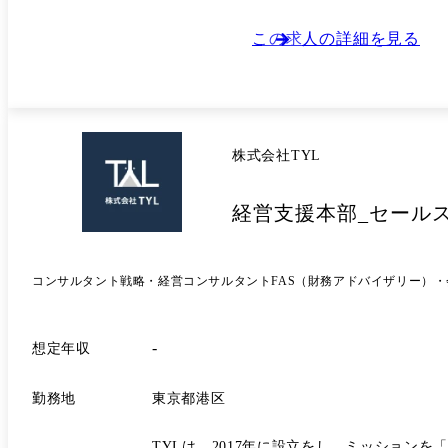
業界従事者のための合同就職説明会イベント 
業(畜産・農業)に専門特化した転職サイト 
この求人の詳細を見る
産・農業)の就職情報誌(フレッシュジョブの
株式会社TYL
経営支援本部_セール
コンサルタント
戦略・経営コンサルタント
FAS（財務アドバイザリー）
-
想定年収
勤務地
東京都港区
TYLは、2017年に設立をし、ミッション