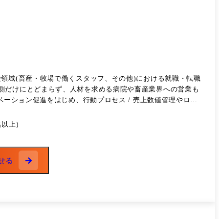
領域(畜産・牧場で働くスタッフ、その他)における就職・転職
側だけにとどまらず、人材を求める病院や畜産業界への営業も
ベーション促進をはじめ、行動プロセス / 売上数値管理やロー
面接を調整・設定、転職時のアドバイス、転職後の状況伺い連絡
以上)
 ・条件に合った求職者のご紹介 ・人材採用に向けてのコンサ
スの拡大や改善をしたい人、それだけでなく新しい分野への挑
せる
たなワクワクにチャレンジしたいという人とお話できることを楽
への就業に特化した転職支援サービス ミールエージェント:鮮魚・