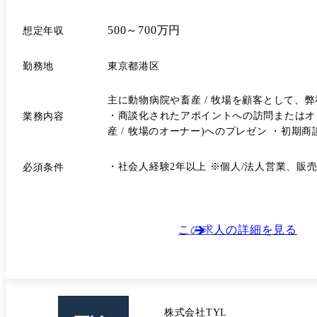
500～700万円
想定年収
勤務地
東京都港区
主に動物病院や畜産 / 牧場を顧客として、弊社
・商談化されたアポイントへの訪問またはオ
業務内容
産 / 牧場のオーナー)へのプレゼン ・初期
新サービスの企画、開発 などの業務をおこなっていただきます。 私たちが掲げるミッションの実現には、まだまだ仲間が必要です。同じ志や価値観をお持ちの人はもちろん、
現在までに展開しているサービスの拡大や改
・社会人経験2年以上 ※個人/法人営業、
必須条件
ペット × ベンチャー企業で新たなワクワクにチャレンジしたいとい
師・動物看護師・トリマー・ペットシッターの
ト美容業界の就職情報誌・Webサイト(アニ
(畜産・農業)に専門特化した合同就職説明会
この求人の詳細を見る
株式会社TYL