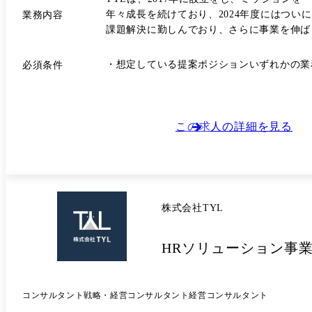
年々成長を続けており、2024年度にはつい
業務内容
課題解決に勤しんでおり、さらに事業を伸ばしていける仲間を探しています。 主に動物病院・畜産
いただきます。 ※ご経験・スキル考慮し、ご希望と合わせてポジション提案いたします
工領域、新規領域) ・セールス(動物病院支援領域、畜
・想定している提案ポジションいずれかの業
必須条件
ットエージェント:獣医師の転職に特化した転
職に特化した転職支援サービス ・ファームエ
ービス ・アニマルジョブ:業界最大級の獣
ベント ・アニマルジョブ学生版:動物医療 /
この求人の詳細を見る
職サイト ・フレッシュジョブフェスタ:第一
ッシュジョブの学生版) ・アニプロ:動物病
ス
株式会社TYL
HRソリューション事業
コンサルタント
戦略・経営コンサルタント
経営コンサルタント