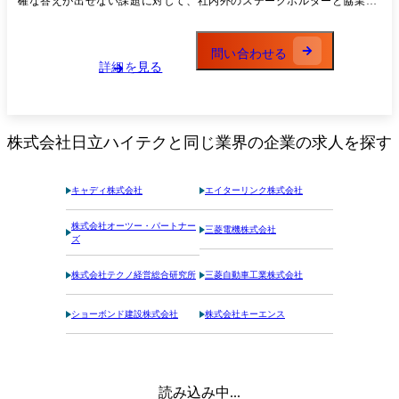
確な答えが出せない課題に対して、社内外のステークホルダーと協業し
・事業課題の把握、事業化に向けた戦略の策定 L 顧客課題の解決をベー
ながら試行錯誤して取り組んだ経験をお持ちの方 ・新事業開発、経営戦
スとしながらも、弊社にとっても事業ポートフォリオの拡大・強化、を
略、事業企画・推進など新しい事業アイデアを企画や構想にまとめた経
行えるような解決策を模索。 日立グループ全体のCapabilityやAssetsを
験のある方 ・技術系バックグラウンドや製品知識をお持ちで技術理解に
問い合わせる
活用し、革新的な解決策を構築します。 ・戦略実現に向けた事業投資
詳細を見る
基づく説明ができる方(特にヘルスケア、半導体、分析機器、樹脂、エレ
(ヒト、モノ、カネ)の検討/企画/実行 L 最適な投資方法を検討、実現可
クトロニクス、光通信、モビリティ分野など) ・グローバル経験(海外駐
能性・収益性の検証を行い、インオーガニック成長を推進します。 <業
在・海外市場対応など)をお持ちの方 ・事業立ち上げ、製品導入、販路
務の変更範囲>会社の定める業務
拡大等の実務での成果(市場導入や売上改善の経験)をお持ちの方 ・事業
戦略/新規事業開発の業務において、チームや組織を率いた経験のある方
株式会社日立ハイテク
と同じ業界の企業の求人を探す
キャディ株式会社
エイターリンク株式会社
株式会社オーツー・パートナー
三菱電機株式会社
ズ
株式会社テクノ経営総合研究所
三菱自動車工業株式会社
ショーボンド建設株式会社
株式会社キーエンス
読み込み中...