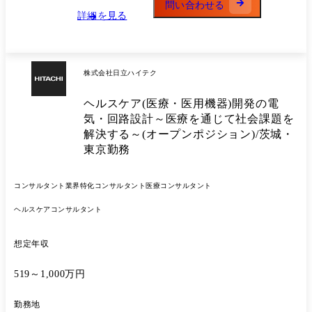
問い合わせる
衝・プリセールス ・業務要件定義～システム化要件定義～アーキテクチ
詳細を見る
ャ設計～システム設計・開発・テスト～導入 └基本設計までは当社で担
い、詳細設計以降はパートナー企業が担う形で棲み分けをしておりま
す。 プロジェクトリーダーとして、要点定義・アーキテクチャ設計・シ
ステム設計をメインで担っていただき、 プロジェクト全体の進捗管理を
株式会社日立ハイテク
担っていただきます。 ・若手エンジニアへの技術指導やメンタリング
・テスト自動化やCI/CDの導入による開発環境の最適化、技術的負債の
ヘルスケア(医療・医用機器)開発の電
解消 ・PoC/PoV開発から事業提案までの短期フェーズを推進し、海外開
発チームとの協業やコードレビュー ご入社後は、所属しているプロジェ
気・回路設計～医療を通じて社会課題を
クトリーダーのフォローを基にプロジェクトの理解を進めていただき、
解決する～(オープンポジション)/茨城・
早期にプロジェクトリーダーとしてプロジェクトをリードいただきたい
東京勤務
と考えております。 <開発環境> 言語:.Net、Java OS:Windows、Linux
AWSやAzureなどの知見をお持ちの方も歓迎しております。 <開発規
模・期間> 規模:5～6名/プロジェクト 期間:3～6か月のものが多いです。
コンサルタント
業界特化コンサルタント
医療コンサルタント
<サービスについて> ①Thing Worx IoTプラットフォーム 設備から得ら
れるデータを一括収集・統合し、装置とシステム間での双方向通信/リモ
ヘルスケアコンサルタント
ートメンテナンス/機械学習(AIによる故障予兆検知)などを始めとした8
つの機能を持ち合わせており、ダウンタイムの減少などモノづくりにお
想定年収
ける生産性向上、DX推進に繋がっております。 https://www.hitachi-
hightech.com/jp/ja/products/ict-solution/design-manufacturing/thingworx/
519～1,000万円
②TIBCO Data Virtualization 仮想データベースにより複数のデータベー
スを統合・加工し、「欲しいデータにすぐアクセスできない」「データ
ボリュームの増加に伴いタイムリーな情報提供ができていない」などの
勤務地