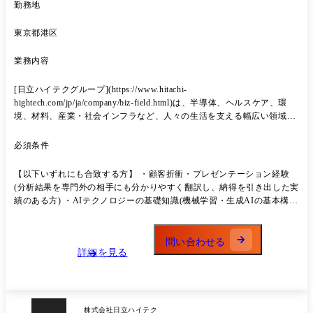
勤務地
針の策定・牽引 ・国内および海外の生産拠点における活動報告会などの
企画・立案・運営 ・日立グループ連携活動から得られた技術・ノウハウ
東京都港区
の自社横展開 ・次世代モノづくりの方針と実行計画の策定・牽引 ・製
造プロセスの自動化・DXの推進 ・製造に関するKPIデータの分析、改
善提案 入社後はご経験を踏まえて上記業務を担当いただき、段階的に担
業務内容
当範囲を増やしていただきます。 平行して複数業務を行っていただく予
定です。 また、弊社のモノづくりの現状を理解いただき、業務を進めて
[日立ハイテクグループ](https://www.hitachi-
いただきます。 モノづくりの変革に向けて、日立グループと連携した業
hightech.com/jp/ja/company/biz-field.html)は、半導体、ヘルスケア、環
務、および情報の共有を図ります。 ●入社後まずお任せする業務内容に
境、材料、産業・社会インフラなど、人々の生活を支える幅広い領域に
ついて ・入社後は「現行のモノづくり」を把握いただき、その後戦略業
おいて、グローバルに事業を展開しており、各業界ごとで統括部を分け
務に参画して頂きます。
て活動しています。 今回のポジションでは日立製作所のデジタル部隊と
必須条件
連携しながら、顧客フロントとなる各統括部のサポートを行う役割を担
っていただきます。各統括部とともに現場(顧客の最前線)に深く入り込
【以下いずれにも合致する方】 ・顧客折衝・プレゼンテーション経験
み、課題抽出からステークホルダーとの折衝、技術の実装支援までを主
(分析結果を専門外の相手にも分かりやすく翻訳し、納得を引き出した実
体的に推進していただきます。 ※自らも手を動かしてデータ分析を行
績のある方) ・AIテクノロジーの基礎知識(機械学習・生成AIの基本構造
い、プロジェクトを牽引する役割を期待していますが、ソリューション
や最新トレンドを理解し、ビジネス実装の観点で説明できる方)
の開発・実装そのものは他部署で行います。開発を行うための要件定義
やプロジェクトの取りまとめ役として活動いただきます。 ※お任せする
問い合わせる
プロジェクトについては適性を考慮して決定します ●扱うソリューショ
詳細を見る
ンについて(一例) インフォマティクスや生成AI等の既存ソリューション
もありますが、 [事例](https://www.hitachi-hightech.com/jp/ja/products/ict-
solution/randd/) ソリューション売りではなく顧客の課題起点で検討し、
自社ソリューション(AI・装置等)の提供価値を高める役割を期待してい
株式会社日立ハイテク