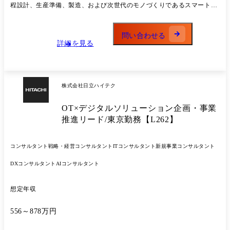
だくことを想定しております。 製造戦略部は、日立ハイテク全社のモノ
程設計、生産準備、製造、および次世代のモノづくりであるスマート製
づくり戦略を担う組織であり、半導体装置・医用機器・バイオ関連装置
造(AI・デジタル化・自動化)に関する幅広い知識 製造部門の一工程の
など複数事業を横断して、全体最適の視点で生産体制の構築・高度化を
み、生産技術部門での技術開発・自動化など限定的なご経験ではなく、
推進しています。 組織は約16名の少数精鋭体制で構成されており、製造
ECMやSCMを通じた広い視野と高い視点でモノづくりを俯瞰できる方
問い合わせる
戦略グループと製造企画グループに分かれています。今回の募集は、主
詳細を見る
を歓迎します!
にモノづくり変革をリードする製造戦略グループへの配属を想定してい
ます。 また、製造部門・生産技術部門・生産管理部門など、各関連組織
や国内外の生産拠点と密接に連携しながら業務を推進する、全社横断型
の組織となります。 ●携わる事業・製品、管掌範囲 日立ハイテク製品全
株式会社日立ハイテク
般(半導体製造関連装置・医用関連装置・バイオ関連装置など)に関する
モノづくり戦略 ●内容 ・国内外の生産拠点を活用した、製造戦略方針の
OT×デジタルソリューション企画・事業
策定・牽引 ・国内および海外の生産拠点における活動報告会などの企
画・立案・運営 ・日立グループ連携活動から得られた技術・ノウハウの
推進リード/東京勤務【L262】
自社横展開 ・次世代モノづくりの方針と実行計画の策定・牽引 ・製造
プロセスの自動化・DXの推進 ・製造に関するKPIデータの分析、改善
コンサルタント
戦略・経営コンサルタント
ITコンサルタント
新規事業コンサルタント
提案 入社後はご経験を踏まえて上記業務を担当いただき、段階的に担当
範囲を増やしていただきます。 平行して複数業務を行っていただく予定
DXコンサルタント
AIコンサルタント
です。 また、弊社のモノづくりの現状を理解いただき、業務を進めてい
ただきます。 モノづくりの変革に向けて、日立グループと連携した業
務、および情報の共有を図ります。 ●入社後まずお任せする業務内容に
想定年収
ついて ・入社後は「現行のモノづくり」を把握いただき、その後戦略業
務に参画して頂きます。 ●携わる事業・製品、管掌範囲 日立ハイテク製
556～878万円
品全般(半導体製造関連装置・医用関連装置・バイオ関連装置など)に関
するモノづくり戦略 ●内容 ・国内外の生産拠点を活用した、製造戦略方