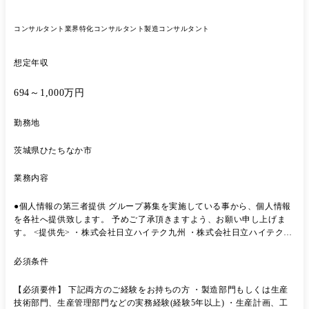
コンサルタント
業界特化コンサルタント
製造コンサルタント
想定年収
694～1,000万円
勤務地
茨城県ひたちなか市
業務内容
●個人情報の第三者提供 グループ募集を実施している事から、個人情報
を各社へ提供致します。 予めご了承頂きますよう、お願い申し上げま
す。 <提供先> ・株式会社日立ハイテク九州 ・株式会社日立ハイテクフ
ィールディング ●配属先 モノづくり・技術統括本部 製造戦略本部 製
造戦略部 ●組織 今回は製造戦略には5名の方が所属し、3名が中心に業務
必須条件
を行っております。 エンジニア出身の経験豊富な3名のメンバーで上記
業務を行っております。 ご入社後は現職中の社員の方からOJTで指導い
【必須要件】 下記両方のご経験をお持ちの方 ・製造部門もしくは生産
ただき、数年後には次世代の中核人材として 戦略作成まで関わっていた
技術部門、生産管理部門などの実務経験(経験5年以上) ・生産計画、工