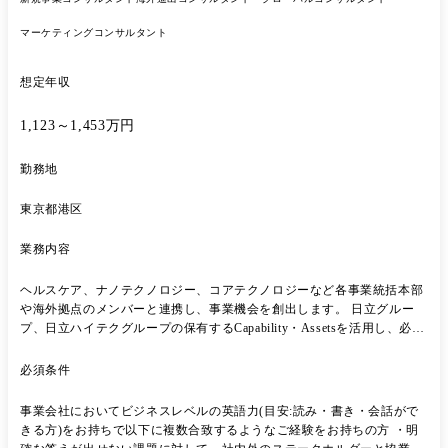
マーケティングコンサルタント
想定年収
1,123～1,453万円
勤務地
東京都港区
業務内容
ヘルスケア、ナノテクノロジー、コアテクノロジーなど各事業統括本部
や海外拠点のメンバーと連携し、事業機会を創出します。 日立グルー
プ、日立ハイテクグループの保有するCapability・Assetsを活用し、必要
に応じてパートナー企業の探索・交渉を行いながら、顧客課題の解決、
自社事業の高度化、新事業の創出に向けて仮説検証を行い、事業化を推
必須条件
進します。 さらに、グローバル市場への事業スケーリングも進めていき
ます。 【具体的には】 ・社会潮流/市場動向の把握、事業ポートフォリ
事業会社においてビジネスレベルの英語力(目安:読み・書き・会話がで
オや事業機会の探索 L 各事業統括本部の担当と連携を取りながら事業ポ
きる方)をお持ちで以下に複数合致するようなご経験をお持ちの方 ・明
ートフォリオ拡大・強化のため、ミクロ/マクロで個別調査を行います。