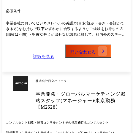
に応じてパートナー企業の探索・交渉を行いながら、顧客課題の解決、
自社事業の高度化、新事業の創出に向けて仮説検証を行い、事業化を推
必須条件
進します。 さらに、グローバル市場への事業スケーリングも進めていき
ます。 【具体的には】 ・社会潮流/市場動向の把握、事業ポートフォリ
事業会社においてビジネスレベルの英語力(目安:読み・書き・会話がで
オや事業機会の探索 L 各事業統括本部の担当と連携を取りながら事業ポ
きる方)をお持ちで以下いずれかに合致するようなご経験をお持ちの方
ートフォリオ拡大・強化のため、ミクロ/マクロで個別調査を行います。
(職種は不問) ・明確な答えが出せない課題に対して、社内外のステーク
・事業課題の把握、事業化に向けた戦略の策定 L 顧客課題の解決をベー
ホルダーと協業しながら試行錯誤して取り組んだ経験をお持ちの方 ・技
スとしながらも、弊社にとっても事業ポートフォリオの拡大・強化、を
術系バックグラウンドや製品知識をお持ちで技術理解に基づく説明がで
行えるような解決策を模索。 日立グループ全体のCapabilityやAssetsを
きる方(特にヘルスケア、半導体、分析機器、樹脂、エレクトロニクス、
問い合わせる
活用し、革新的な解決策を構築します。 ・戦略実現に向けた事業投資
詳細を見る
光通信、モビリティ分野など) ・グローバル経験(海外駐在・海外市場対
(ヒト、モノ、カネ)の検討/企画/実行 L 最適な投資方法を検討、実現可
応など)をお持ちの方 ・事業立ち上げ、製品導入、販路拡大等の実務で
能性・収益性の検証を行い、インオーガニック成長を推進します。 <業
の成果(市場導入や売上改善の経験)をお持ちの方 ・新事業開発、経営戦
務の変更範囲>会社の定める業務
略、事業企画・推進など新しい事業アイデアを企画や構想にまとめた経
験のある方
株式会社日立ハイテク
事業開発・グローバルマーケティング戦
略スタッフ(マネージャー)/東京勤務
【M2628】
コンサルタント
戦略・経営コンサルタント
その他業務特化コンサルタント
新規事業コンサルタント
海外進出コンサルタント・グローバルコンサルタント