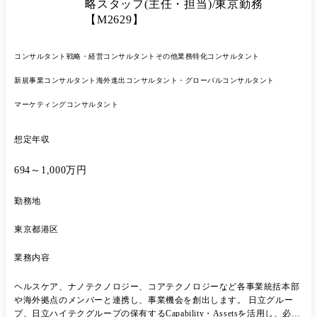
る・分析する」のコア技術を基盤に、医用・バイオ分析装置、放射線治
略スタッフ(主任・担当)/東京勤務
療・先端医療システム、半導体検査装置、半導体製造装置、先端産業や
【M2629】
社会インフラのソリューション事業等、最先端分野でリーディングカン
パニーとして事業を展開しています。 “知る力で、世界を、未来を変え
ていく”という企業ビジョンと共に更なる成長を目指して、積極的な研
コンサルタント
戦略・経営コンサルタント
その他業務特化コンサルタント
究開発、設備投資、事業投資を行っています。
新規事業コンサルタント
海外進出コンサルタント・グローバルコンサルタント
マーケティングコンサルタント
想定年収
694～1,000万円
勤務地
東京都港区
業務内容
ヘルスケア、ナノテクノロジー、コアテクノロジーなど各事業統括本部
や海外拠点のメンバーと連携し、事業機会を創出します。 日立グルー
プ、日立ハイテクグループの保有するCapability・Assetsを活用し、必要