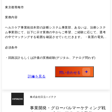
課題に対して、迅速なデータ分析を可能にするサービスとなります。
https://www.hitachi-hightech.com/jp/ja/products/ict-solution/design-
東京都青梅市
manufacturing/tibco-data-virtualization.html ※業務の変更範囲※ 会社の定
める業務
業務内容
ヘルスケア事業統括本部の診断システム事業部、あるいは、治療システ
ム事業部にて、以下に示す業務の中からご希望、ご経験に応じて、選考
の中でマッチングする範囲を確認させていただきます。 ・装置の電気系
アーキテクチャー設計、メカトロニクス設計 ・センシング回路、モータ
ー制御、A/D変換、高周波電源、超音波制御、X線制御等の回路設計 ・
必須条件
画像処理制御、ファームウェア、FPGA論理等の設計 ・リアルタイム通
信システムやRFID通信等の設計 ・電子部品のEOL対応、ノイズ対策 ・
・回路設計もしくは評価の実務経験(デジタル、アナログ問わず)
医療機器に接続されるパソコンの機能改良、EOL対応 ・医療機器の設計
検証 ・システムの品質保証、QA・QC・QMS など チームの一員とし
て、医療機器の電気設計において革新的なソリューションを提供してい
問い合わせる
ただきます。また、患者のニーズに応えるための技術的な挑戦を共に乗
詳細を見る
り越え、社会に貢献するプロジェクトに参加していただきます。 あなた
の技術が、未来の医療を形作り、社会を変える力になります。私たちと
共に、医療の未来を創造したい方からのご応募をお待ちしています。 ※
変更の範囲:会社の定める業務 【日立ハイテクについて】 当社は安定的
株式会社日立ハイテク
な経営基盤を誇る日立グループの中でもメーカーと商社の機能を併せ持
つ稀有な企業であり、製造、販売、サービスまでを一貫して手掛けるこ
事業開発・グローバルマーケティング戦
とであらゆる顧客ニーズに応えられる強みを有しています。「見る・測