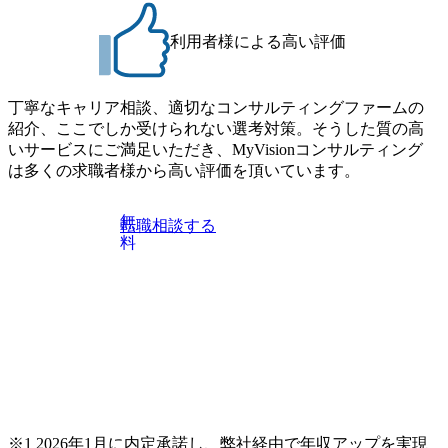
利用者様による高い評価
丁寧なキャリア相談、適切なコンサルティングファームの
紹介、ここでしか受けられない選考対策。そうした質の高
いサービスにご満足いただき、MyVisionコンサルティング
は多くの求職者様から高い評価を頂いています。
無
転職相談する
料
※1 2026年1月に内定承諾し、弊社経由で年収アップを実現