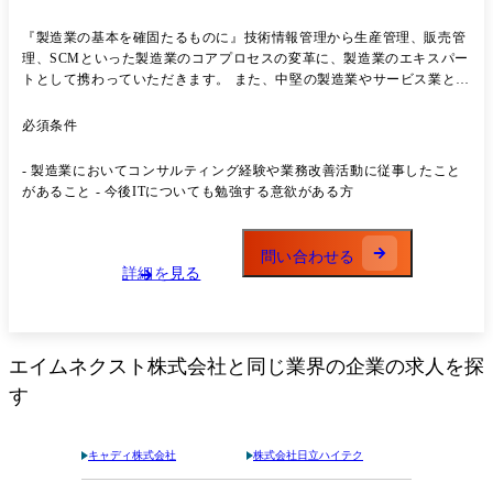
『製造業の基本を確固たるものに』技術情報管理から生産管理、販売管
理、SCMといった製造業のコアプロセスの変革に、製造業のエキスパー
トとして携わっていただきます。 また、中堅の製造業やサービス業とい
った顧客企業の海外進出支援、コスト削減（企業再生）、海外企業の日
本への進出支援といった、従来型の大手コンサルティング企業では対応
必須条件
が難しい案件に携わっていただきます。 海外へ広がるAIMNEXTグルー
プの力を最大活用したご活躍を期待しています。
- 製造業においてコンサルティング経験や業務改善活動に従事したこと
があること - 今後ITについても勉強する意欲がある方
問い合わせる
詳細を見る
エイムネクスト株式会社
と同じ業界の企業の求人を探
す
キャディ株式会社
株式会社日立ハイテク