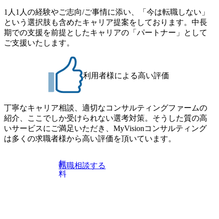
1人1人の経験やご志向/ご事情に添い、「今は転職しない」
という選択肢も含めたキャリア提案をしております。中長
期での支援を前提としたキャリアの「パートナー」として
ご支援いたします。
利用者様による高い評価
丁寧なキャリア相談、適切なコンサルティングファームの
紹介、ここでしか受けられない選考対策。そうした質の高
いサービスにご満足いただき、MyVisionコンサルティング
は多くの求職者様から高い評価を頂いています。
無
転職相談する
料