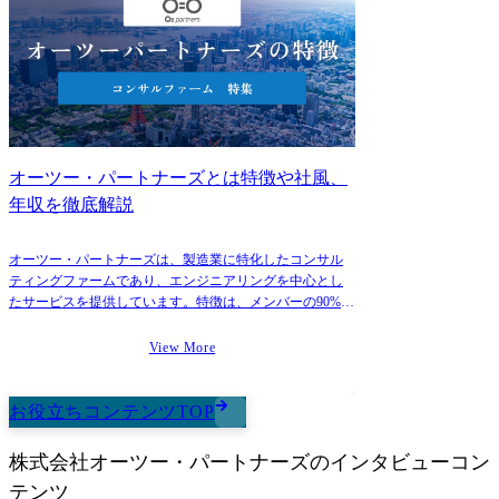
術(エッジコンピューティング/ビッグデータ解析/アルゴリズム構築等)の
有識者 ・製造業にて工場デジタル化の活動推進リード経験者 ・生産工
程/設備自動化の有識者・経験者 ⑤事業化に関する有識者・経験者 ・有
望な技術の事業化、スタートアップ企業の立上げ経験者 ・事業化に向け
た事業/技術戦略・企画の立案、マーケティングの経験
オーツー・パートナーズとは特徴や社風、
年収を徹底解説
オーツー・パートナーズは、製造業に特化したコンサル
ティングファームであり、エンジニアリングを中心とし
たサービスを提供しています。特徴は、メンバーの90%が
大手製造業出身の技術者であり、ビジネスと技術の双方
からクライアントをサポートする点にあります。
View More
お役立ちコンテンツTOP
株式会社オーツー・パートナーズ
のインタビューコン
テンツ