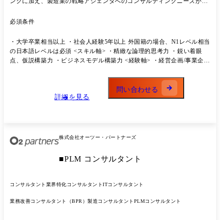
ングに加え、製造業の戦略アジェンダへのコンサルティングニーズが高
まり、当社として当該領域で業容拡大を図っていくこととなりました。
一緒に製造業を盛り上げていける仲間を募集致します。 ＜業務内容＞
必須条件
製造業及び製造業エコシステムを形成するプレーヤー(金融機関、官公庁
等)に対して以下業務を提供します。 ・全社改革/ビジョン・中期経営計
・大学卒業相当以上 ・社会人経験5年以上 外国籍の場合、N1レベル相当
画策定/戦略策定、施策実行支援 ・経営管理手法、経営スタイル変革支
の日本語レベルは必須 <スキル軸> ・精緻な論理的思考力 ・鋭い着眼
援 ・組織構造改革 ・新規事業戦略立案、企画、実行支援 ・M&A戦略、
点、仮説構築力 ・ビジネスモデル構築力 <経験軸> ・経営企画/事業企画
実行支援(技術・工場デューデリジェンス等) ・海外事業戦略立案 ・DX
の経験 ・経営、事業戦略立案の経験 ・技術戦略策定 ・DX戦略策定 ・
戦略、グランドデザイン ※変更の範囲:当社が定める業務
M&A戦略策定 ・経営管理/管理会計の業務経験 ・新規事業立上の経験
・コンサルティング業務経験(戦略、業務改革) などのいずれかの経験・
問い合わせる
詳細を見る
知見をお持ちの方
株式会社オーツー・パートナーズ
■PLM コンサルタント
コンサルタント
業界特化コンサルタント
ITコンサルタント
業務改善コンサルタント（BPR）
製造コンサルタント
PLMコンサルタント