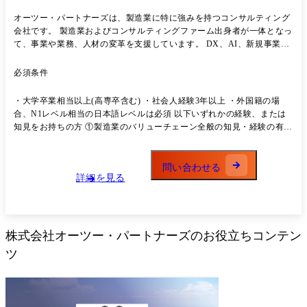
オーツー・パートナーズは、製造業に特に強みを持つコンサルティング
会社です。 製造業およびコンサルティングファーム出身者が一体となっ
て、事業や業務、人材の変革を支援しています。 DX、AI、新規事業開
発といったテーマの企画から定着までを支援するコンサルティング事業
と、新製品開発や新規生産設備導入等の実行をプロジェクトマネージメ
必須条件
ントも含めて支援するPM事業を展開しています。 当社の事業拡大に伴
い一緒に製造業を盛り上げていける仲間を募集致します。 【業務内容】
・大学卒業相当以上(高専卒含む) ・社会人経験3年以上 ・外国籍の場
●業務改革:業務改革ビジョン策定、改革企画構想、改革実行・定着支援
合、N1レベル相当の日本語レベルは必須 以下いずれかの経験、または
・エンジニアが携わる業務を中心に幅広い業務領域をご支援 ●PLM導入
知見をお持ちの方 ①製造業のバリューチェーン全般の知見・経験の有識
支援:PLM企画構想～業務要件定義、PMO ・PLMと合わせ、基幹システ
者、業務改革企画・実行経験者 ・製造業でのエンジニア経験者(主に開
ム導入のご支援実績もあり ●設計DX支援:設計DXグランドデザイン(モ
発、設計、生産技術等で3年以上) ・業務コンサルタントとして製造業向
ジュラーデザインなど製品/生産構造の見直しにも関与)、各種シミュレ
けに業務改革、IT改革などのコンサルティング支援経験者 ・ITコンサル
問い合わせる
ーション・自動化/最適化システム企画構想～要件定義 ●生産DX支援:生
詳細を見る
タントとして、デジタルツイン、デジタルマニュファクチャリング、
産DXアセスメント、生産シミュレーション・自動化/最適化システム企
MBSE などの改革支援経験者 ②PLM導入の有識者・経験者 ・コンサル
画構想～要件定義 ・DX支援はデジタル属性のメンバと協業 ●新規事業
タントとしてPLM/BOM導入のおけるビジョン策定、企画構想、業務要
開発支援:デザインシンキングを用いた新製品/サービス開発 など ※仕事
件定義の経験者 ・製造業にてPLM/BOM導入活動の推進リード経験者 ③
は原則としてクライアント先(出張)またはテレワークで行います。東京
各種デジタルツール導入の有識者・経験者 ・コンサルタントとして、
株式会社オーツー・パートナーズ
のお役立ちコンテン
にある本社には原則出社の必要はなく、転居不要です。
SFA/3DCAD/各種シミュレータ(CAE/生産Simなど)/MES等の導入におけ
ツ
るビジョン策定、企画構想、業務要件定義の経験者 ・製造業にて上記ツ
ールの導入活動の推進リード経験者 ④工場デジタル化の有識者・経験者
・コンサルタントとして、工場デジタル化に向けた企画構想、業務要件
定義の経験者 ・ITコンサルタントとして工場デジタル化に必要な要素技