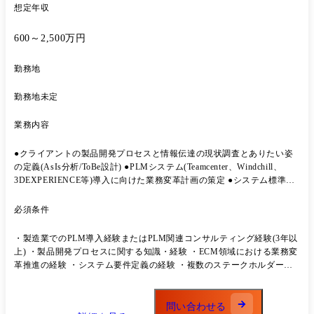
想定年収
600～2,500万円
勤務地
勤務地未定
業務内容
●クライアントの製品開発プロセスと情報伝達の現状調査とありたい姿
の定義(AsIs分析/ToBe設計) ●PLMシステム(Teamcenter、Windchill、
3DEXPERIENCE等)導入に向けた業務変革計画の策定 ●システム標準機
能(Fit to Standard)での導入を実現するための業務プロセス変革推進 ●ク
ライアント特有の競争優位性を強化するカスタム機能開発の定義・支援
必須条件
●PLM定着・活用促進のためのチェンジマネジメント支援 ※変更の範囲:
当社が定める業務
・製造業でのPLM導入経験またはPLM関連コンサルティング経験(3年以
上) ・製品開発プロセスに関する知識・経験 ・ECM領域における業務変
革推進の経験 ・システム要件定義の経験 ・複数のステークホルダーを
巻き込んだプロジェクトマネジメント能力 ・外国籍の場合、N1レベル
相当の日本語レベルは必須
問い合わせる