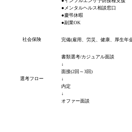
●インフルエンザ予防接種支援

●メンタルヘルス相談窓口

●慶弔休暇

社会保険
完備(雇用、労災、健康、厚生年金
書類選考/カジュアル面談

↓

面接(2回～3回)

選考フロー
↓

内定

↓

オファー面談