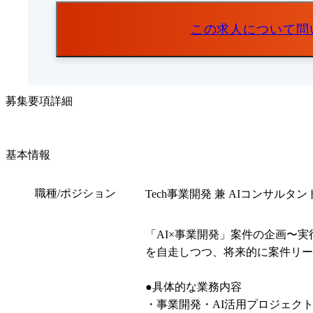
この求人について問
募集要項詳細
基本情報
職種/ポジション
Tech事業開発 兼 AIコンサルタント(Senior 
「AI×事業開発」案件の企画〜
を自走しつつ、将来的に案件リー
●具体的な業務内容

・事業開発・AI活用プロジェク