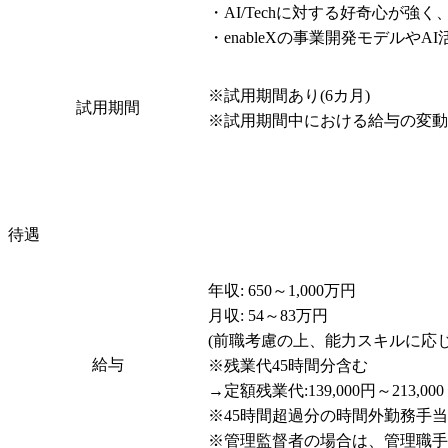
・AI/Techに対する好奇心が
・enableXの事業開発モデル
※試用期間あり(6カ月)

試用期間
※試用期間中における給与の変
待遇
年収: 650～1,000万円

月収: 54～83万円

(前職考慮の上、能力スキルに応じ
給与
※残業代45時間分含む

→定額残業代:139,000円～213,0
※45時間超過分の時間外勤務手当
※管理監督者の場合は、管理職手