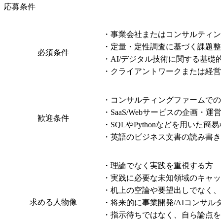
応募条件
・事業会社またはコンサルティング
・定量・定性調査に基づく課題整
必須条件
・AI/デジタル技術に関する基礎
・クライアントワークまたは経営
・コンサルティングファームでのAssoc
・SaaS/Webサービスの企画
歓迎条件
・SQLやPythonなどを用いた簡
・英語のビジネス文書の読み書
・理論でなく実践を重視する方

・実践に必要な未知領域のキャッ
・机上の空論や要望出しでなく、
求める人物像
・将来的に事業開発/AIコンサル
・指示待ちではなく、自ら論点を