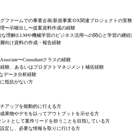
ファームでの事業企画/新規事業/DX関連プロジェクトの実務経験
理〜示唆出し〜提案資料作成の経験

的な理解(LLMや機械学習のビジネス活用への関心と学習の継続)
層向け資料の作成・報告経験
iate〜Consultantクラスの経験

・運営経験、あるいはプロダクトマネジメント補佐経験

易なデータ分析経験

きに抵抗がない方
チアップを能動的に行える方

成果物やデモを以ってアウトプットを示せる方

タントとして案件リードを担うことを目指している方

設定し、必要な情報を取りに行ける方
