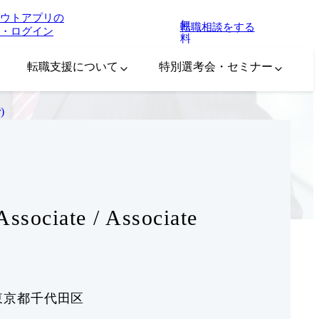
ウトアプリの
無
転職相談をする
・ログイン
料
転職支援について
特別選考会・セミナー
)
iate / Associate
東京都千代田区