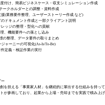
先度付け、簡易ビジネスケース・収支シミュレーション作成

テークホルダーとの調整・資料作成

支援(業務要件整理、ユーザーストーリー作成 など)

どのドキュメント作成と一部クライアント説明

ナレッジの整理・型化への貢献

理、機能要件への落とし込み

標の整理、データ要件の取りまとめ

ニーの可視化(As-Is/To-Be)

の要件定義・検証作業の実行

ー

創を担える「事業家人材」を継続的に輩出する仕組みを持ってい
トが参画しており、起業から上場・売却までを実践で積み上げてき