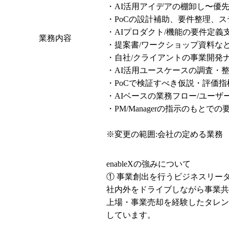
・AI活用アイデアの棚卸し〜優
・PoCの設計補助、要件整理、ス
・AIプロダクト/機能の要件定義
業務内容
・提案書/ワークショップ資料な
・自社/クライアントの事業開発
・AI活用ユースケースの調査・整
・PoCで検証すべき仮説・評価指
・AIベースの業務フロー/ユーザージャー
・PM/Managerの指示のもとで
※変更の範囲:会社の定める業務
enableXの強みについて

① 事業創出を行うビジネスリーダ
社内外をドライブしながら事業共
上場・事業売却を経験したタレン
しています。
