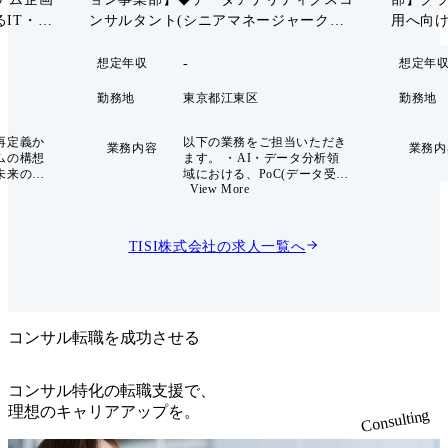
IT・業
ンサルタント(シニアマネージャークラ
用へ向け
)
ス)
-
想定年収
想定年
勤務地
東京都江東区
勤務地
再定義か
以下の業務をご担当いただき
業務内容
業務内
ムの構想
ます。 ・AI・データ分析領
未来のス
域における、PoC(データ受
View More
するコン
領、分析、顧客および顧客経
していま
営層への提言、実行計画策
、特定の領
定)及びAIモデル構築案件の
ol制」を
プロジェクトマネージャー ・
TISI株式会社
の求人一覧へ
策定から
データ利活用に関するコンサ
まで、シ
ルティングワークのプロジェ
クトに関
クトマネージャー ・案件獲得
 最大の武
に向けた提案活動(新規・継
ト等の先
続ともに)※営業はおります
るエンジ
が、提案オーナーはお任せし
コンサル転職を成功させる
境。単な
ます。 ・事業会社様とTISの
留まら
データ分析事業を掛け合わせ
会実装」
てスキームによる事業企画及
コンサル特化の転職支援で、
を創出す
び事業の推進 【プロジェクト
理想のキャリアアップを。
Consulting
ルとし
例】 ・生成AIを活用したナ
ができる
レッジ検索の高度化、体験型
アプリのレコメンドアルゴリ