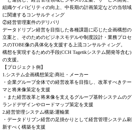
組織ケイパビリティの向上、中長期の計画策定などの当領域
に関連するコンサルティング

②経営管理案件のデリバリ

データドリブン経営を目指した各種課題に応じた企画構想の
立案と、そのためのビジネスモデルや制度設計・業務プロセ
スのTOBE像の具体化を支援する上流コンサルティング。

構想を実現するための手段(CCH Tagetikシステム開発等含む)
の支援。

【プロジェクト例】

1.システム企画構想策定:商社・メーカー

・企業グループ全体での経営改革を目指し、改革すべきテー
マと将来像策定を支援

・また経営改革と将来像を支えるグループ基幹システムのグ
ランドデザインやロードマップ策定を支援

2.経営管理システム構築:運輸業

・データドリブン経営の足掛かりとして経営管理システム刷
新すべく構築を支援