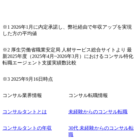
システム
データ資
ータスチュ
、データ
ルール・
※1 2026年1月に内定承諾し、弊社経由で年収アップを実現
AI導入コ
した方の平均値
成AIや
導入にあ
やROI
際に効果
※2 厚生労働省職業安定局 人材サービス総合サイトより 最
・開発も組
新2025年度（2025年4月~2026年3月）におけるコンサル特化
実施し、
転職エージェント支援実績数比較
※3 2025年9月16日時点
コンサル業界情報
コンサル転職情報
コンサルタントとは
未経験からのコンサル転職
コンサルタントの年収
30代 未経験からのコンサル転
職