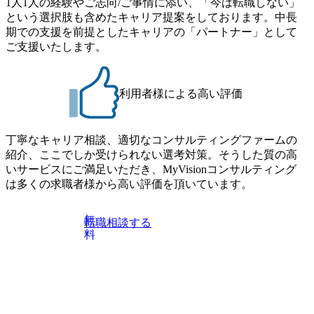
1人1人の経験やご志向/ご事情に添い、「今は転職しない」
ー ・企
という選択肢も含めたキャリア提案をしております。中長
経営改革
期での支援を前提としたキャリアの「パートナー」として
きテーマ
 ・また経
ご支援いたします。
えるグル
グランド
ップ策定
ンサル:
利用者様による高い評価
イアント企
治体に対
ー×地方
 ・対象が
丁寧なキャリア相談、適切なコンサルティングファームの
あり、地
紹介、ここでしか受けられない選考対策。そうした質の高
地方創生
セットを
いサービスにご満足いただき、MyVisionコンサルティング
アから検
は多くの求職者様から高い評価を頂いています。
ービス開
当事業部の
ジネスと
無
転職相談する
商談管理に
料
ーション
画、AI
業部のア
た事業を
企画から
X:データ
テクノロジ
タ利活用