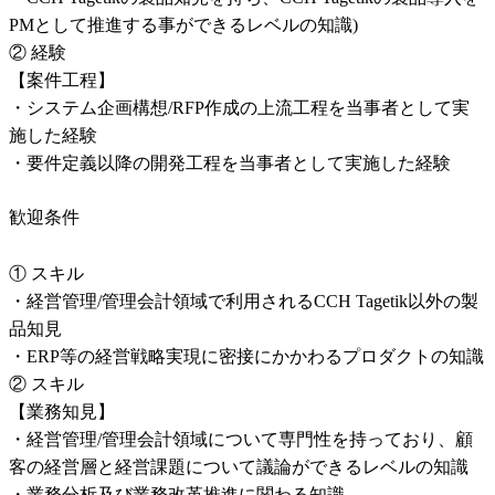
PMとして推進する事ができるレベルの知識)

② 経験

【案件工程】

・システム企画構想/RFP作成の上流工程を当事者として実
施した経験

・要件定義以降の開発工程を当事者として実施した経験
歓迎条件
① スキル

・経営管理/管理会計領域で利用されるCCH Tagetik以外の製
品知見

・ERP等の経営戦略実現に密接にかかわるプロダクトの知識

② スキル

【業務知見】

・経営管理/管理会計領域について専門性を持っており、顧
客の経営層と経営課題について議論ができるレベルの知識

・業務分析及び業務改革推進に関わる知識
