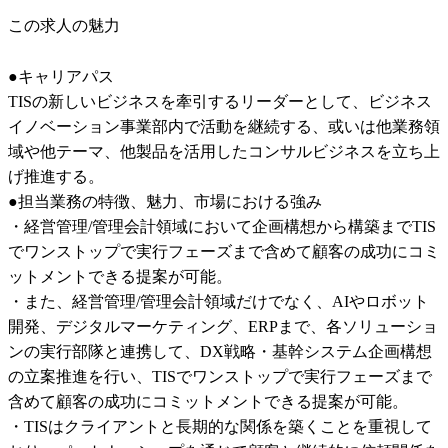
この求人の魅力
●キャリアパス

TISの新しいビジネスを牽引するリーダーとして、ビジネス
イノベーション事業部内で活動を継続する、或いは他業務領
域や他テーマ、他製品を活用したコンサルビジネスを立ち上
げ推進する。

●担当業務の特徴、魅力、市場における強み

・経営管理/管理会計領域において企画構想から構築までTIS
でワンストップで実行フェーズまで含めて顧客の成功にコミ
ットメントできる提案が可能。

・また、経営管理/管理会計領域だけでなく、AIやロボット
開発、デジタルマーケティング、ERPまで、各ソリューショ
ンの実行部隊と連携して、DX戦略・基幹システム企画構想
の立案推進を行い、TISでワンストップで実行フェーズまで
含めて顧客の成功にコミットメントできる提案が可能。

・TISはクライアントと長期的な関係を築くことを重視して