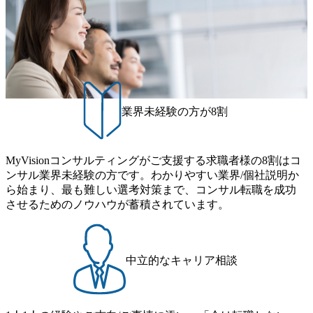
にTISの
ズム、画像解析による船の沈
部、サー
み具合の計測、製造装置異常
AI戦略
検知、金融業界顧客の優良顧
ビリティ
客化に向けた分析、製薬業界
画策定、
向けの研究及び営業高度化の
ザイン・
分析(MMM等)
適化、な
ンサルテ
テム企画構
業界未経験の方が8割
変革を目的
応じた基
の立案
ネスモデ
プロセス
MyVisionコンサルティングがご支援する求職者様の8割はコ
を支援す
ンサル業界未経験の方です。わかりやすい業界/個社説明か
ング
グ 当事
ら始まり、最も難しい選考対策まで、コンサル転職を成功
エンジニ
させるためのノウハウが蓄積されています。
企画～実
能なAI
④先端テク
プロダク
ィクスなど
中立的なキャリア相談
を活用し
発を多く
企画・運
 【プロジ
テム企画構