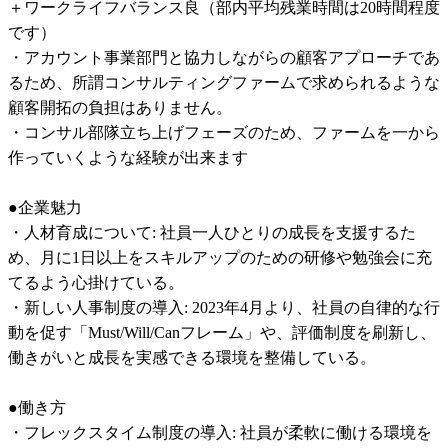
＋ワークライフバランス良（部内平均残業時間は20時間程度
です）

・アカウント事業部門と協力しながらの顧客アプローチであ
るため、所謂コンサルティングファームで求められるような
顧客開拓の負担はありません。

・コンサル部隊立ち上げフェーズのため、ファームを一から
作っていくような経験が出来ます

●企業魅力

・人材育成について: 社員一人ひとりの成長を支援するた
め、月に1日以上をスキルアップのための研修や勉強会に充
てるよう心掛けている。

・新しい人事制度の導入: 2023年4月より、社員の自律的な行
動を促す「Must/Will/Canフレーム」や、評価制度を刷新し、
働きがいと成長を実感できる環境を整備している。

●働き方

・フレックスタイム制度の導入: 社員が柔軟に働ける環境を